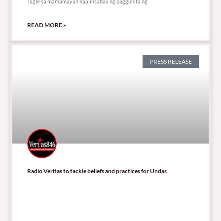
Tagle sa mamamayan kaalinsabay ng paggunita ng
READ MORE »
PRESS RELEASE
Radio Veritas to tackle beliefs and practices for Undas
598 total views