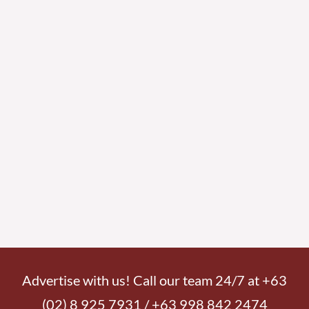
Advertise with us! Call our team 24/7 at +63
(02) 8 925 7931 / +63 998 842 2474