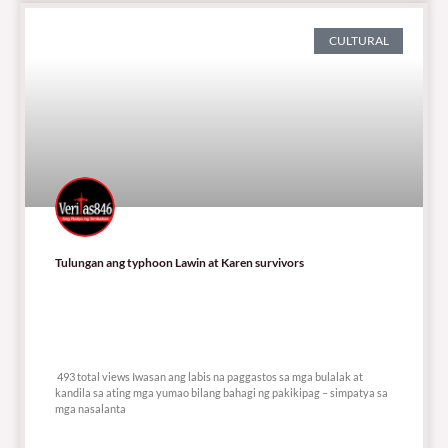
CULTURAL
Tulungan ang typhoon Lawin at Karen survivors
493 total views
493 total views Iwasan ang labis na paggastos sa mga bulalak at
kandila sa ating mga yumao bilang bahagi ng pakikipag – simpatya sa
mga nasalanta