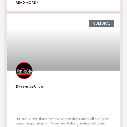
READ MORE »
CULTURAL
Zika alert sa Undas
400 total views
400 total views Observe protective procedures kontra Zika virus. Ito
ang naging panawagan ni Manila Archbishop Luis Antonio Cardinal