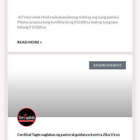
457 total views
457 total views Hindi maikukunsiderang mahirap ang isang pamilya
Filipino sa bansa kung kumikita ito ng P21,000 sa loob ng isang taon
habang P 25,000 sa
READ MORE »
ENVIRONMENT
Cardinal Tagle naglabas ng pastoral guidance kontra Zika Virus