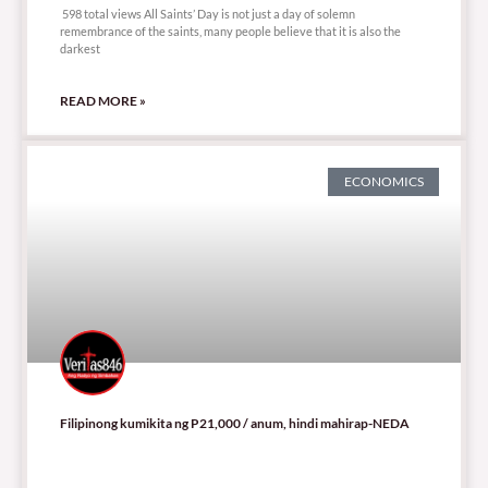
598 total views All Saints’ Day is not just a day of solemn
remembrance of the saints, many people believe that it is also the
darkest
READ MORE »
ECONOMICS
Filipinong kumikita ng P21,000 / anum, hindi mahirap-NEDA