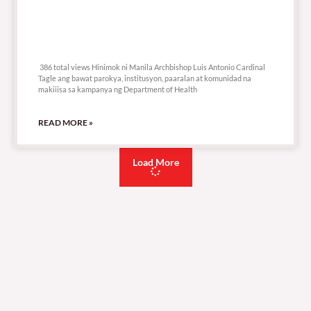
386 total views
386 total views Hinimok ni Manila Archbishop Luis Antonio Cardinal
Tagle ang bawat parokya, institusyon, paaralan at komunidad na
makiiisa sa kampanya ng Department of Health
READ MORE »
Load More