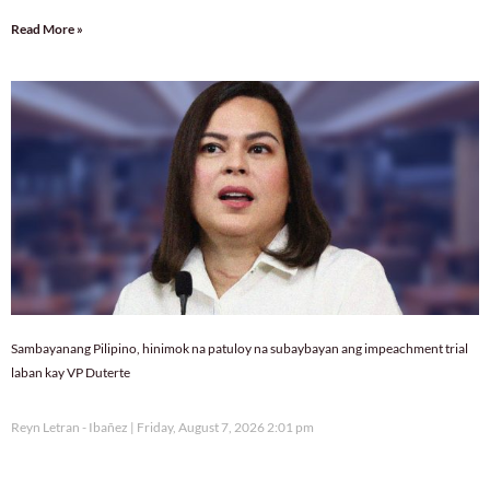
Read More »
Sambayanang Pilipino, hinimok na patuloy na subaybayan ang impeachment trial
laban kay VP Duterte
Reyn Letran - Ibañez
Friday, August 7, 2026 2:01 pm
18,273 total reads