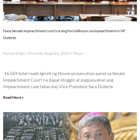
Nasa Senate impeachment court na ang hurisdiksyon sa impeachment ni VP
Duterte
Marian Pulgo
Thursday, August 6, 2026 1:58 pm
16,569 total reads
16,569 total reads Iginiit ng House prosecution panel sa Senate
Impeachment Court na dapat dinggin at pagpasyahan ang
impeachment case laban kay Vice President Sara Duterte
Read More »