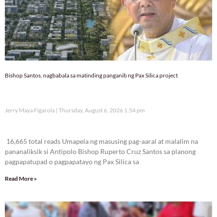
Bishop Santos, nagbabala sa matinding panganib ng Pax Silica project
Jerry Maya Figarola
Thursday, August 6, 2026 1:54 pm
16,665 total reads
16,665 total reads Umapela ng masusing pag-aaral at malalim na
pananaliksik si Antipolo Bishop Ruperto Cruz Santos sa planong
pagpapatupad o pagpapatayo ng Pax Silica sa
Read More »