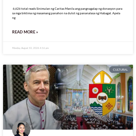
6,626 total reads
6,626 total reads Sinimulan ng Caritas Manila ang pangnagalap ng donasyon para
sa mga biktima ng masamang panahon na dulot ng pananalasa ng Habagat. Apela
ng
READ MORE »
Monday, August 10, 2026 4:16 pm
CULTURAL