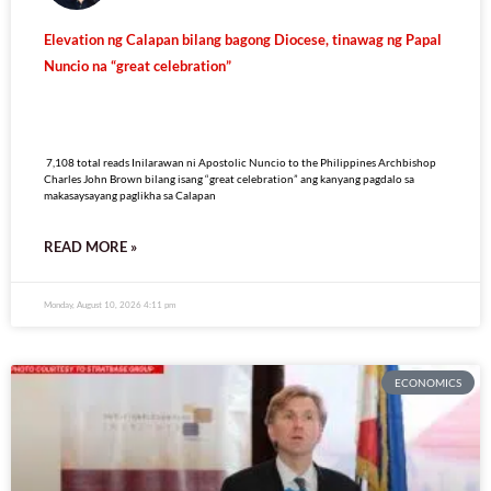
Elevation ng Calapan bilang bagong Diocese, tinawag ng Papal
Nuncio na “great celebration”
7,108 total reads
7,108 total reads Inilarawan ni Apostolic Nuncio to the Philippines Archbishop
Charles John Brown bilang isang “great celebration” ang kanyang pagdalo sa
makasaysayang paglikha sa Calapan
READ MORE »
Monday, August 10, 2026 4:11 pm
ECONOMICS