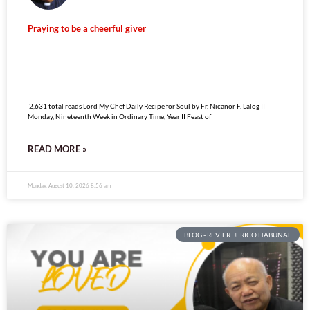
Praying to be a cheerful giver
2,631 total reads
2,631 total reads Lord My Chef Daily Recipe for Soul by Fr. Nicanor F. Lalog II
Monday, Nineteenth Week in Ordinary Time, Year II Feast of
READ MORE »
Monday, August 10, 2026 8:56 am
BLOG - REV. FR. JERICO HABUNAL