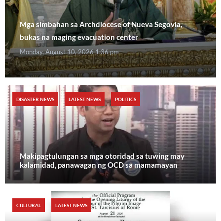
Mga simbahan sa Archdiocese of Nueva Segovia,
bukas na maging evacuation center
Monday, August 10, 2026 1:36 pm
DISASTER NEWS
LATEST NEWS
POLITICS
Makipagtulungan sa mga otoridad sa tuwing may
kalamidad, panawagan ng OCD sa mamamayan
CULTURAL
LATEST NEWS