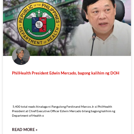
PhilHealth President Edwin Mercado, bagong kalihim ng DOH
5,400 total reads
5,400 total reads Itinalaga ni Pangulong Ferdinand Marcos Jr. si PhilHealth
President at Chief Executive Officer Edwin Mercado bilang bagong kalihim ng
Department of Health o
READ MORE »