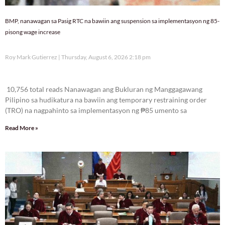
BMP, nanawagan sa Pasig RTC na bawiin ang suspension sa implementasyon ng 85-
pisong wage increase
Roy Mark Gutierrez
Thursday, August 6, 2026 2:18 pm
10,756 total reads
10,756 total reads Nanawagan ang Bukluran ng Manggagawang
Pilipino sa hudikatura na bawiin ang temporary restraining order
(TRO) na nagpahinto sa implementasyon ng ₱85 umento sa
Read More »