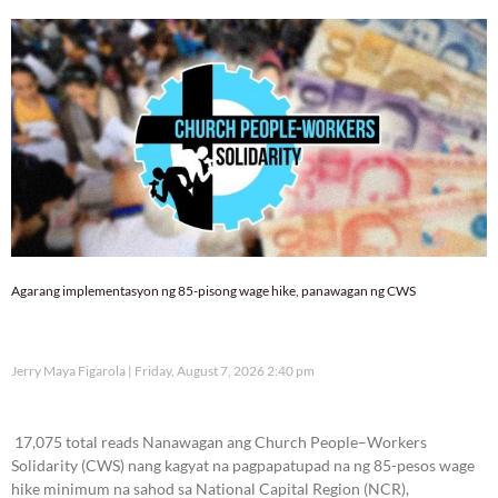
Agarang implementasyon ng 85-pisong wage hike, panawagan ng CWS
Jerry Maya Figarola
Friday, August 7, 2026 2:40 pm
17,075 total reads
17,075 total reads Nanawagan ang Church People–Workers
Solidarity (CWS) nang kagyat na pagpapatupad na ng 85-pesos wage
hike minimum na sahod sa National Capital Region (NCR),