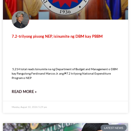
7.2-trilyong pisong NEP, isinumite ng DBM kay PBBM
5,214 total reads
5,214 total reads Isinumite na ng Department of Budget and Management o DBM
kay Pangulong Ferdinand Marcos Jr. ang ₱7.2 trilyong National Expenditure
Program o NEP
READ MORE »
Monday, August 10, 2026 5:29 pm
LATEST NEWS