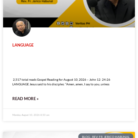
LANGUAGE
2,517 total reads
2,517 total reads Gospel Reading for August 10, 2026 – John 12: 24-26
LANGUAGE Jesus said to his disciples: “Amen, amen, I say to you, unless
READ MORE »
Monday, August 10, 2026 8:50 am
BLOG - REV. FR. JERICO HABUNAL