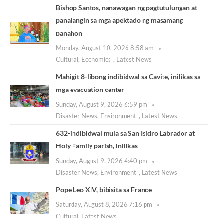
Bishop Santos, nanawagan ng pagtutulungan at
panalangin sa mga apektado ng masamang
panahon
Monday, August 10, 2026 8:58 am
Cultural
,
Economics
,
Latest News
Mahigit 8-libong indibidwal sa Cavite, inilikas sa
mga evacuation center
Sunday, August 9, 2026 6:59 pm
Disaster News
,
Environment
,
Latest News
632-indibidwal mula sa San Isidro Labrador at
Holy Family parish, inilikas
Sunday, August 9, 2026 4:40 pm
Disaster News
,
Environment
,
Latest News
Pope Leo XIV, bibisita sa France
Saturday, August 8, 2026 7:16 pm
Cultural
,
Latest News