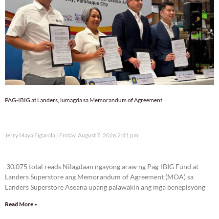
PAG-IBIG at Landers, lumagda sa Memorandum of Agreement
Jerry Maya Figarola
Friday, August 7, 2026 2:41 pm
30,075 total reads
30,075 total reads Nilagdaan ngayong araw ng Pag-IBIG Fund at
Landers Superstore ang Memorandum of Agreement (MOA) sa
Landers Superstore Aseana upang palawakin ang mga benepisyong
Read More »