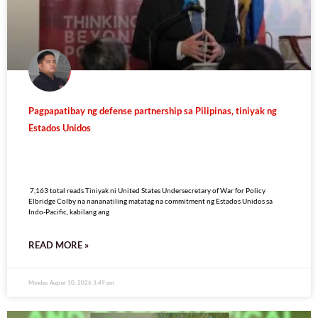
Pagpapatibay ng defense partnership sa Pilipinas, tiniyak ng
Estados Unidos
7,163 total reads
7,163 total reads Tiniyak ni United States Undersecretary of War for Policy
Elbridge Colby na nananatiling matatag na commitment ng Estados Unidos sa
Indo-Pacific, kabilang ang
READ MORE »
Monday, August 10, 2026 3:49 pm