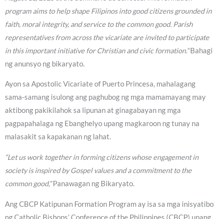
program aims to help shape Filipinos into good citizens grounded in
faith, moral integrity, and service to the common good. Parish
representatives from across the vicariate are invited to participate
in this important initiative for Christian and civic formation.”
Bahagi
ng anunsyo ng bikaryato.
Ayon sa Apostolic Vicariate of Puerto Princesa, mahalagang
sama-samang isulong ang paghubog ng mga mamamayang may
aktibong pakikilahok sa lipunan at ginagabayan ng mga
pagpapahalaga ng Ebanghelyo upang magkaroon ng tunay na
malasakit sa kapakanan ng lahat.
“Let us work together in forming citizens whose engagement in
society is inspired by Gospel values and a commitment to the
common good,”
Panawagan ng Bikaryato.
Ang CBCP Katipunan Formation Program ay isa sa mga inisyatibo
ng Catholic Bishops’ Conference of the Philippines (CBCP) upang