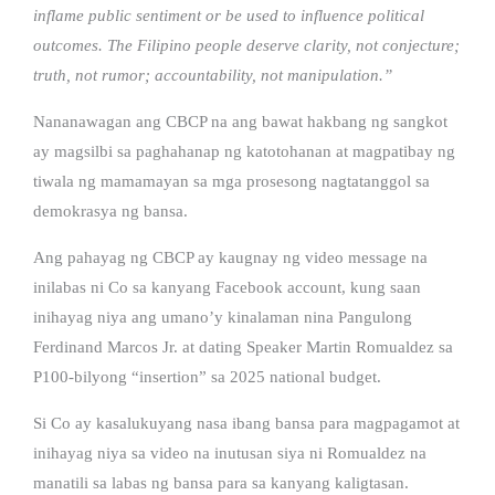
inflame public sentiment or be used to influence political
outcomes. The Filipino people deserve clarity, not conjecture;
truth, not rumor; accountability, not manipulation.”
Nananawagan ang CBCP na ang bawat hakbang ng sangkot
ay magsilbi sa paghahanap ng katotohanan at magpatibay ng
tiwala ng mamamayan sa mga prosesong nagtatanggol sa
demokrasya ng bansa.
Ang pahayag ng CBCP ay kaugnay ng video message na
inilabas ni Co sa kanyang Facebook account, kung saan
inihayag niya ang umano’y kinalaman nina Pangulong
Ferdinand Marcos Jr. at dating Speaker Martin Romualdez sa
P100-bilyong “insertion” sa 2025 national budget.
Si Co ay kasalukuyang nasa ibang bansa para magpagamot at
inihayag niya sa video na inutusan siya ni Romualdez na
manatili sa labas ng bansa para sa kanyang kaligtasan.