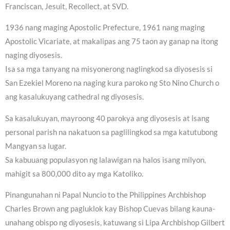
Franciscan, Jesuit, Recollect, at SVD.
1936 nang maging Apostolic Prefecture, 1961 nang maging
Apostolic Vicariate, at makalipas ang 75 taon ay ganap na itong
naging diyosesis.
Isa sa mga tanyang na misyonerong naglingkod sa diyosesis si
San Ezekiel Moreno na naging kura paroko ng Sto Nino Church o
ang kasalukuyang cathedral ng diyosesis.
Sa kasalukuyan, mayroong 40 parokya ang diyosesis at isang
personal parish na nakatuon sa paglilingkod sa mga katutubong
Mangyan sa lugar.
Sa kabuuang populasyon ng lalawigan na halos isang milyon,
mahigit sa 800,000 dito ay mga Katoliko.
Pinangunahan ni Papal Nuncio to the Philippines Archbishop
Charles Brown ang pagluklok kay Bishop Cuevas bilang kauna-
unahang obispo ng diyosesis, katuwang si Lipa Archbishop Gilbert