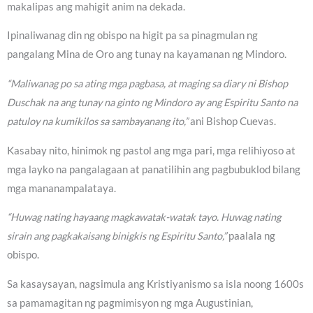
makalipas ang mahigit anim na dekada.
Ipinaliwanag din ng obispo na higit pa sa pinagmulan ng
pangalang Mina de Oro ang tunay na kayamanan ng Mindoro.
“Maliwanag po sa ating mga pagbasa, at maging sa diary ni Bishop
Duschak na ang tunay na ginto ng Mindoro ay ang Espiritu Santo na
patuloy na kumikilos sa sambayanang ito,”
ani Bishop Cuevas.
Kasabay nito, hinimok ng pastol ang mga pari, mga relihiyoso at
mga layko na pangalagaan at panatilihin ang pagbubuklod bilang
mga mananampalataya.
“Huwag nating hayaang magkawatak-watak tayo. Huwag nating
sirain ang pagkakaisang binigkis ng Espiritu Santo,”
paalala ng
obispo.
Sa kasaysayan, nagsimula ang Kristiyanismo sa isla noong 1600s
sa pamamagitan ng pagmimisyon ng mga Augustinian,