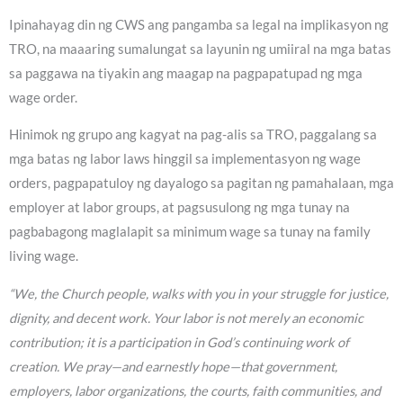
Ipinahayag din ng CWS ang pangamba sa legal na implikasyon ng
TRO, na maaaring sumalungat sa layunin ng umiiral na mga batas
sa paggawa na tiyakin ang maagap na pagpapatupad ng mga
wage order.
Hinimok ng grupo ang kagyat na pag-alis sa TRO, paggalang sa
mga batas ng labor laws hinggil sa implementasyon ng wage
orders, pagpapatuloy ng dayalogo sa pagitan ng pamahalaan, mga
employer at labor groups, at pagsusulong ng mga tunay na
pagbabagong maglalapit sa minimum wage sa tunay na family
living wage.
“We, the Church people, walks with you in your struggle for justice,
dignity, and decent work. Your labor is not merely an economic
contribution; it is a participation in God’s continuing work of
creation. We pray—and earnestly hope—that government,
employers, labor organizations, the courts, faith communities, and