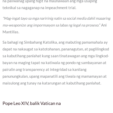
na paliwanag upang higit na maunawaan ang mga usaping
teknikal sa nagaganap na impeachment trial.
“Mag-ingat tayo sa mga naririnig natin sa social media dahil maaaring
ma-weaponize ang impormasyon sa labas ng legal na proseso.
” Ani
Mantillas.
Sa bahagi ng Simbahang Katolika, ang mabuting pamamahala ay
dapat na nakaugat sa katotohanan, pananagutan, at paglilingkod
sa kabutihang panlahat kung saan tinatawagan ang mga lingkod-
bayan na maging tapat na katiwala ng pondo ng sambayanan at
pairalin ang transparency at integridad sa kanilang
panunungkulan, upang mapanatili ang tiwala ng mamamayan at
maisulong ang tunay na katarungan at kabutihang panlahat.
Pope Leo XIV, balik Vatican na