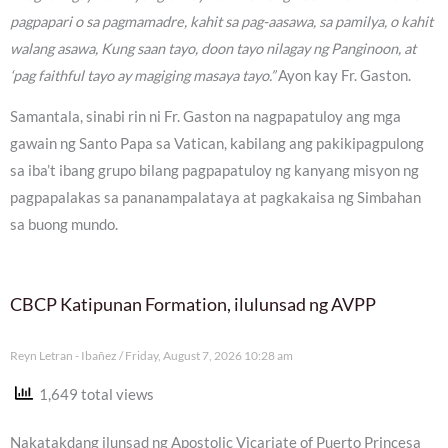
pagpapari o sa pagmamadre, kahit sa pag-aasawa, sa pamilya, o kahit
walang asawa, Kung saan tayo, doon tayo nilagay ng Panginoon, at
‘pag faithful tayo ay magiging masaya tayo.”
Ayon kay Fr. Gaston.
Samantala, sinabi rin ni Fr. Gaston na nagpapatuloy ang mga
gawain ng Santo Papa sa Vatican, kabilang ang pakikipagpulong
sa iba’t ibang grupo bilang pagpapatuloy ng kanyang misyon ng
pagpapalakas sa pananampalataya at pagkakaisa ng Simbahan
sa buong mundo.
CBCP Katipunan Formation, ilulunsad ng AVPP
Reyn Letran - Ibañez
Friday, August 7, 2026 10:28 am
1,649 total views
Nakatakdang ilunsad ng Apostolic Vicariate of Puerto Princesa