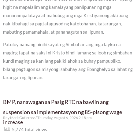
higit na mapalalim ang kamalayang panlipunan ng mga
mananampalataya at mahubog ang mga Kristiyanong aktibong
nakikibahagi sa pagtataguyod ng katotohanan, katarungan,
mabuting pamamahala, at pananagutan sa lipunan.
Patuloy namang hinihikayat ng Simbahan ang mga layko na
maging tapat na saksi ni Kristo hindi lamang sa loob ng simbahan
kundi maging sa kanilang pakikilahok sa buhay pampubliko,
bilang pagtugon sa misyong isabuhay ang Ebanghelyo sa lahat ng
larangan ng lipunan.
BMP, nanawagan sa Pasig RTC na bawiin ang
suspension sa implementasyon ng 85-pisong wage
Roy Mark Gutierrez
Thursday, August 6, 2026 2:18 pm
increase
5,774 total views