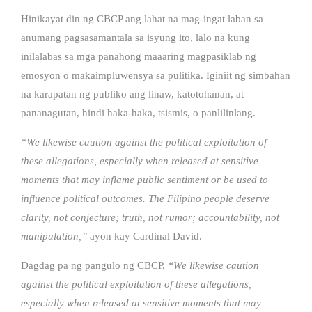
Hinikayat din ng CBCP ang lahat na mag-ingat laban sa
anumang pagsasamantala sa isyung ito, lalo na kung
inilalabas sa mga panahong maaaring magpasiklab ng
emosyon o makaimpluwensya sa pulitika. Iginiit ng simbahan
na karapatan ng publiko ang linaw, katotohanan, at
pananagutan, hindi haka-haka, tsismis, o panlilinlang.
“We likewise caution against the political exploitation of
these allegations, especially when released at sensitive
moments that may inflame public sentiment or be used to
influence political outcomes. The Filipino people deserve
clarity, not conjecture; truth, not rumor; accountability, not
manipulation,”
ayon kay Cardinal David.
Dagdag pa ng pangulo ng CBCP,
“We likewise caution
against the political exploitation of these allegations,
especially when released at sensitive moments that may