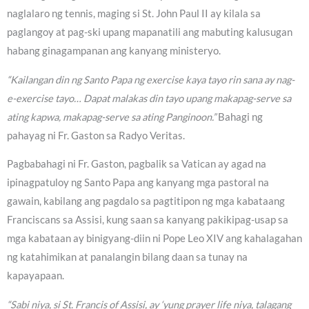
naglalaro ng tennis, maging si St. John Paul II ay kilala sa
paglangoy at pag-ski upang mapanatili ang mabuting kalusugan
habang ginagampanan ang kanyang ministeryo.
“Kailangan din ng Santo Papa ng exercise kaya tayo rin sana ay nag-
e-exercise tayo… Dapat malakas din tayo upang makapag-serve sa
ating kapwa, makapag-serve sa ating Panginoon.”
Bahagi ng
pahayag ni Fr. Gaston sa Radyo Veritas.
Pagbabahagi ni Fr. Gaston, pagbalik sa Vatican ay agad na
ipinagpatuloy ng Santo Papa ang kanyang mga pastoral na
gawain, kabilang ang pagdalo sa pagtitipon ng mga kabataang
Franciscans sa Assisi, kung saan sa kanyang pakikipag-usap sa
mga kabataan ay binigyang-diin ni Pope Leo XIV ang kahalagahan
ng katahimikan at panalangin bilang daan sa tunay na
kapayapaan.
“Sabi niya, si St. Francis of Assisi, ay ‘yung prayer life niya, talagang