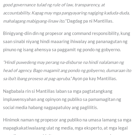
good governance tulad ng rule of law, transparency, at
accountability. Kapag may mga pangyayaring nagiging kaduda-duda,
mahalagang mabigyang-linaw ito.”
Dagdag pa ni Mantillas.
Binigyang-diin din ng propesor ang command responsibility, kung
saan sinabi niyang hindi maaaring ihiwalay ang pananagutan ng
pinuno ng isang ahensya sa paggamit ng pondo ng gobyerno.
“Hindi puwedeng may perang na-disburse na hindi nalalaman ng
head of agency. Bago magamit ang pondo ng gobyerno, dumaraan ito
sa iba’t ibang proseso at pag-apruba.”
Ayon pa kay Mantillas.
Nagbabala rin si Mantillas laban sa mga pagtatangkang
impluwensyahan ang opinyon ng publiko sa pamamagitan ng
social media habang nagpapatuloy ang paglilitis.
Hinimok naman ng propesor ang publiko na umasa lamang sa mga
mapagkakatiwalaang ulat ng media, mga eksperto, at mga legal