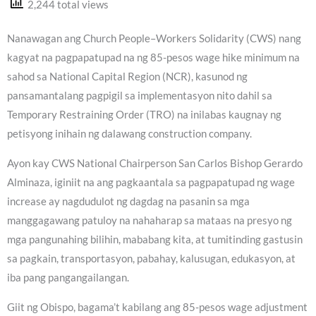
2,244 total views
Nanawagan ang Church People–Workers Solidarity (CWS) nang
kagyat na pagpapatupad na ng 85-pesos wage hike minimum na
sahod sa National Capital Region (NCR), kasunod ng
pansamantalang pagpigil sa implementasyon nito dahil sa
Temporary Restraining Order (TRO) na inilabas kaugnay ng
petisyong inihain ng dalawang construction company.
Ayon kay CWS National Chairperson San Carlos Bishop Gerardo
Alminaza, iginiit na ang pagkaantala sa pagpapatupad ng wage
increase ay nagdudulot ng dagdag na pasanin sa mga
manggagawang patuloy na nahaharap sa mataas na presyo ng
mga pangunahing bilihin, mababang kita, at tumitinding gastusin
sa pagkain, transportasyon, pabahay, kalusugan, edukasyon, at
iba pang pangangailangan.
Giit ng Obispo, bagama’t kabilang ang 85-pesos wage adjustment