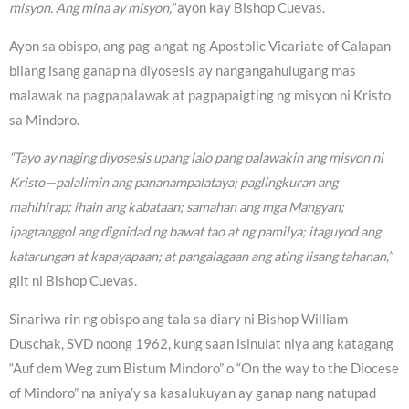
misyon. Ang mina ay misyon,”
ayon kay Bishop Cuevas.
Ayon sa obispo, ang pag-angat ng Apostolic Vicariate of Calapan
bilang isang ganap na diyosesis ay nangangahulugang mas
malawak na pagpapalawak at pagpapaigting ng misyon ni Kristo
sa Mindoro.
“Tayo ay naging diyosesis upang lalo pang palawakin ang misyon ni
Kristo—palalimin ang pananampalataya; paglingkuran ang
mahihirap; ihain ang kabataan; samahan ang mga Mangyan;
ipagtanggol ang dignidad ng bawat tao at ng pamilya; itaguyod ang
katarungan at kapayapaan; at pangalagaan ang ating iisang tahanan,”
giit ni Bishop Cuevas.
Sinariwa rin ng obispo ang tala sa diary ni Bishop William
Duschak, SVD noong 1962, kung saan isinulat niya ang katagang
“Auf dem Weg zum Bistum Mindoro” o “On the way to the Diocese
of Mindoro” na aniya’y sa kasalukuyan ay ganap nang natupad