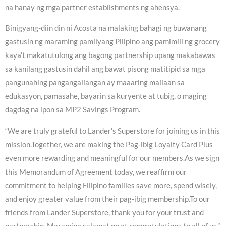
na hanay ng mga partner establishments ng ahensya.
Binigyang-diin din ni Acosta na malaking bahagi ng buwanang
gastusin ng maraming pamilyang Pilipino ang pamimili ng grocery
kaya’t makatutulong ang bagong partnership upang makabawas
sa kanilang gastusin dahil ang bawat pisong matitipid sa mga
pangunahing pangangailangan ay maaaring mailaan sa
edukasyon, pamasahe, bayarin sa kuryente at tubig, o maging
dagdag na ipon sa MP2 Savings Program.
“We are truly grateful to Lander’s Superstore for joining us in this
mission.Together, we are making the Pag-ibig Loyalty Card Plus
even more rewarding and meaningful for our members.As we sign
this Memorandum of Agreement today, we reaffirm our
commitment to helping Filipino families save more, spend wisely,
and enjoy greater value from their pag-ibig membership.To our
friends from Lander Superstore, thank you for your trust and