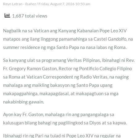
Reyn Letran - Ibañez
Friday, August 7, 2026 10:50 am
1,687 total views
Nagbalik na sa Vatican ang Kanyang Kabanalan Pope Leo XIV
matapos ang ilang linggong pamamahinga sa Castel Gandolfo, na
summer residence ng mga Santo Papa na nasa labas ng Roma.
Sa kanyang ulat sa programang Veritas Pilipinas, ibinahagi ni Rev.
Fr. Gregory Ramon Gaston, Rector ng Pontificio Collegio Filipino
sa Roma at Vatican Correspondent ng Radio Veritas, na naging
mahalaga ang maikling bakasyon ng Santo Papa upang
makapagpahinga, makapagdasal, at makapagtuon sa mga
nakabinbing gawain.
Ayon kay Fr. Gaston, mahalaga rin ang pangangalaga sa
kalusugan bilang bahagi ng paglilingkod sa Diyos at sa kapwa.
Ibinahagi rin ng Pari na tulad ni Pope Leo XIV na regular na