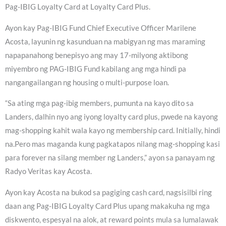
Pag-IBIG Loyalty Card at Loyalty Card Plus.
Ayon kay Pag-IBIG Fund Chief Executive Officer Marilene
Acosta, layunin ng kasunduan na mabigyan ng mas maraming
napapanahong benepisyo ang may 17-milyong aktibong
miyembro ng PAG-IBIG Fund kabilang ang mga hindi pa
nangangailangan ng housing o multi-purpose loan.
“Sa ating mga pag-ibig members, pumunta na kayo dito sa
Landers, dalhin nyo ang iyong loyalty card plus, pwede na kayong
mag-shopping kahit wala kayo ng membership card. Initially, hindi
na.Pero mas maganda kung pagkatapos nilang mag-shopping kasi
para forever na silang member ng Landers,” ayon sa panayam ng
Radyo Veritas kay Acosta.
Ayon kay Acosta na bukod sa pagiging cash card, nagsisilbi ring
daan ang Pag-IBIG Loyalty Card Plus upang makakuha ng mga
diskwento, espesyal na alok, at reward points mula sa lumalawak