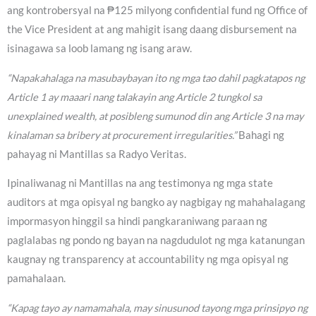
ang kontrobersyal na ₱125 milyong confidential fund ng Office of
the Vice President at ang mahigit isang daang disbursement na
isinagawa sa loob lamang ng isang araw.
“Napakahalaga na masubaybayan ito ng mga tao dahil pagkatapos ng
Article 1 ay maaari nang talakayin ang Article 2 tungkol sa
unexplained wealth, at posibleng sumunod din ang Article 3 na may
kinalaman sa bribery at procurement irregularities.”
Bahagi ng
pahayag ni Mantillas sa Radyo Veritas.
Ipinaliwanag ni Mantillas na ang testimonya ng mga state
auditors at mga opisyal ng bangko ay nagbigay ng mahahalagang
impormasyon hinggil sa hindi pangkaraniwang paraan ng
paglalabas ng pondo ng bayan na nagdudulot ng mga katanungan
kaugnay ng transparency at accountability ng mga opisyal ng
pamahalaan.
“Kapag tayo ay namamahala, may sinusunod tayong mga prinsipyo ng