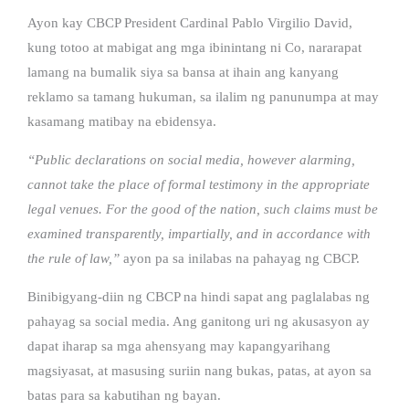
Ayon kay CBCP President Cardinal Pablo Virgilio David,
kung totoo at mabigat ang mga ibinintang ni Co, nararapat
lamang na bumalik siya sa bansa at ihain ang kanyang
reklamo sa tamang hukuman, sa ilalim ng panunumpa at may
kasamang matibay na ebidensya.
“Public declarations on social media, however alarming,
cannot take the place of formal testimony in the appropriate
legal venues. For the good of the nation, such claims must be
examined transparently, impartially, and in accordance with
the rule of law,”
ayon pa sa inilabas na pahayag ng CBCP.
Binibigyang-diin ng CBCP na hindi sapat ang paglalabas ng
pahayag sa social media. Ang ganitong uri ng akusasyon ay
dapat iharap sa mga ahensyang may kapangyarihang
magsiyasat, at masusing suriin nang bukas, patas, at ayon sa
batas para sa kabutihan ng bayan.