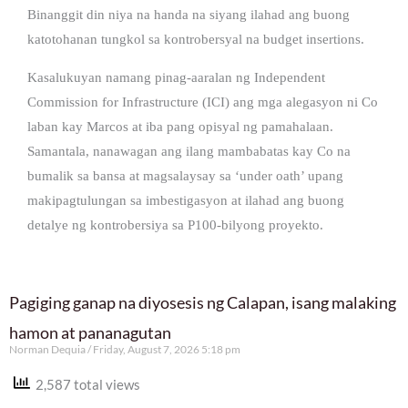
Binanggit din niya na handa na siyang ilahad ang buong
katotohanan tungkol sa kontrobersyal na budget insertions.
Kasalukuyan namang pinag-aaralan ng Independent
Commission for Infrastructure (ICI) ang mga alegasyon ni Co
laban kay Marcos at iba pang opisyal ng pamahalaan.
Samantala, nanawagan ang ilang mambabatas kay Co na
bumalik sa bansa at magsalaysay sa ‘under oath’ upang
makipagtulungan sa imbestigasyon at ilahad ang buong
detalye ng kontrobersiya sa P100-bilyong proyekto.
Pagiging ganap na diyosesis ng Calapan, isang malaking
hamon at pananagutan
Norman Dequia
Friday, August 7, 2026 5:18 pm
2,587 total views