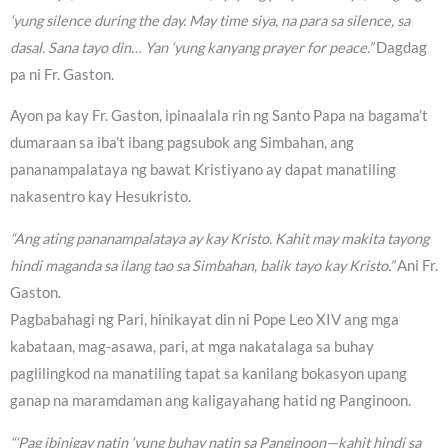
‘yung silence during the day. May time siya, na para sa silence, sa
dasal. Sana tayo din… Yan ‘yung kanyang prayer for peace.”
Dagdag
pa ni Fr. Gaston.
Ayon pa kay Fr. Gaston, ipinaalala rin ng Santo Papa na bagama’t
dumaraan sa iba’t ibang pagsubok ang Simbahan, ang
pananampalataya ng bawat Kristiyano ay dapat manatiling
nakasentro kay Hesukristo.
“Ang ating pananampalataya ay kay Kristo. Kahit may makita tayong
hindi maganda sa ilang tao sa Simbahan, balik tayo kay Kristo.”
Ani Fr.
Gaston.
Pagbabahagi ng Pari, hinikayat din ni Pope Leo XIV ang mga
kabataan, mag-asawa, pari, at mga nakatalaga sa buhay
paglilingkod na manatiling tapat sa kanilang bokasyon upang
ganap na maramdaman ang kaligayahang hatid ng Panginoon.
“‘Pag ibinigay natin ‘yung buhay natin sa Panginoon—kahit hindi sa