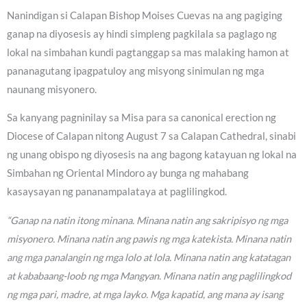
Nanindigan si Calapan Bishop Moises Cuevas na ang pagiging
ganap na diyosesis ay hindi simpleng pagkilala sa paglago ng
lokal na simbahan kundi pagtanggap sa mas malaking hamon at
pananagutang ipagpatuloy ang misyong sinimulan ng mga
naunang misyonero.
Sa kanyang pagninilay sa Misa para sa canonical erection ng
Diocese of Calapan nitong August 7 sa Calapan Cathedral, sinabi
ng unang obispo ng diyosesis na ang bagong katayuan ng lokal na
Simbahan ng Oriental Mindoro ay bunga ng mahabang
kasaysayan ng pananampalataya at paglilingkod.
“Ganap na natin itong minana. Minana natin ang sakripisyo ng mga
misyonero. Minana natin ang pawis ng mga katekista. Minana natin
ang mga panalangin ng mga lolo at lola. Minana natin ang katatagan
at kababaang-loob ng mga Mangyan. Minana natin ang paglilingkod
ng mga pari, madre, at mga layko. Mga kapatid, ang mana ay isang