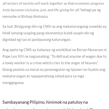
all sectors of society will work together so that economic progress
truly becomes inclusive, just, and life-giving for all,”
bahagi pa ng
mensahe ni Bishop Alminaza.
Sa huli, Binigyang-diin ng CWS na ang makatarungang suweldo ay
hindi lamang usaping pang-ekonomiya kundi usapin din ng
dignidad ng tao at panlipunang katarungan.
Ang apela ng CWS ay kahanay ng ensiklikal na Rerum Novarum ni
Pope Leo XIII na nagsasabing, “To defraud anyone of wages due to
a lowly worker is a crime which cries to the anger of heaven,”
bilang paalala sa moral na pananagutan ng lipunan na tiyakin ang
makatarungan at napapanahong sahod para sa mga
manggagawa.
Sambayanang Pilipino, hinimok na patuloy na