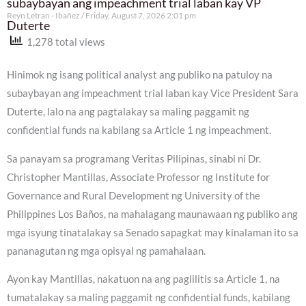
subaybayan ang impeachment trial laban kay VP
Reyn Letran - Ibañez
Friday, August 7, 2026 2:01 pm
Duterte
1,278 total views
Hinimok ng isang political analyst ang publiko na patuloy na
subaybayan ang impeachment trial laban kay Vice President Sara
Duterte, lalo na ang pagtalakay sa maling paggamit ng
confidential funds na kabilang sa Article 1 ng impeachment.
Sa panayam sa programang Veritas Pilipinas, sinabi ni Dr.
Christopher Mantillas, Associate Professor ng Institute for
Governance and Rural Development ng University of the
Philippines Los Baños, na mahalagang maunawaan ng publiko ang
mga isyung tinatalakay sa Senado sapagkat may kinalaman ito sa
pananagutan ng mga opisyal ng pamahalaan.
Ayon kay Mantillas, nakatuon na ang paglilitis sa Article 1, na
tumatalakay sa maling paggamit ng confidential funds, kabilang