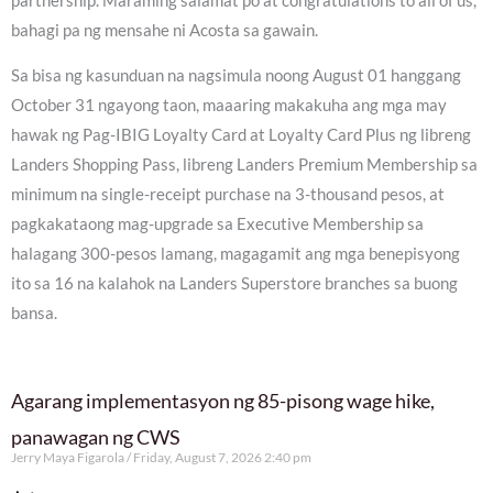
partnership. Maraming salamat po at congratulations to all of us,”
bahagi pa ng mensahe ni Acosta sa gawain.
Sa bisa ng kasunduan na nagsimula noong August 01 hanggang
October 31 ngayong taon, maaaring makakuha ang mga may
hawak ng Pag-IBIG Loyalty Card at Loyalty Card Plus ng libreng
Landers Shopping Pass, libreng Landers Premium Membership sa
minimum na single-receipt purchase na 3-thousand pesos, at
pagkakataong mag-upgrade sa Executive Membership sa
halagang 300-pesos lamang, magagamit ang mga benepisyong
ito sa 16 na kalahok na Landers Superstore branches sa buong
bansa.
Agarang implementasyon ng 85-pisong wage hike,
panawagan ng CWS
Jerry Maya Figarola
Friday, August 7, 2026 2:40 pm