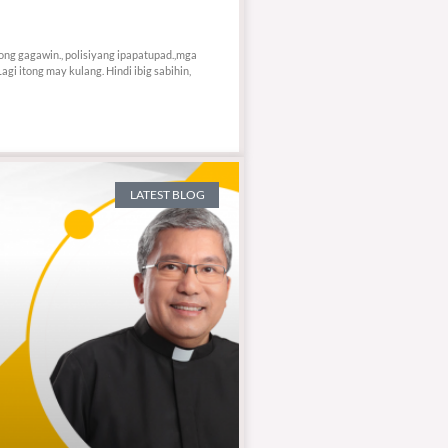
ong gagawin., polisiyang ipapatupad.,mga
gi itong may kulang. Hindi ibig sabihin,
LATEST BLOG