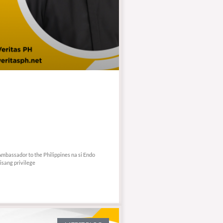
mbassador to the Philippines na si Endo
isang privilege