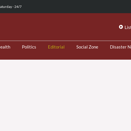
aturday - 24/7
Lis
ealth
Politics
Editorial
Social Zone
Disaster 