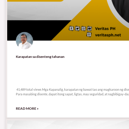
Karapatan sa disenteng tahanan
41,489 total views
41,489 total views Mga Kapanalig, karapatan ng bawat tao ang magkaroon ng dis
Para masabing disente, dapat itong sapat, ligtas, may seguridad, at nagbibigay-da
READ MORE »