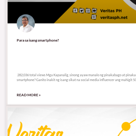
Para sa isang smartphone?
282,036 total views
282,036 total views Mga Kapanalig, sinong ayaw manalo ng pinakabago at pinaka
smartphone? Ganito inakit ng isang sikat na social media influencer ang mahigit 5
READ MORE »