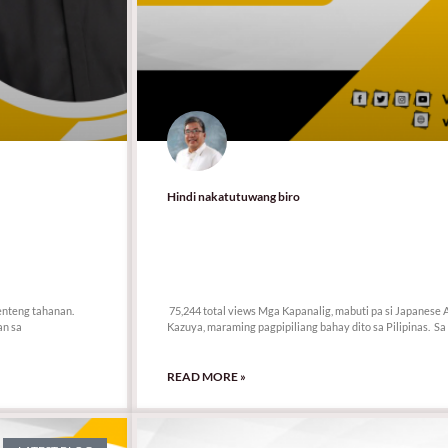
Hindi nakatutuwang biro
75,244 total views
enteng tahanan.
75,244 total views Mga Kapanalig, mabuti pa si Japanese A
an sa
Kazuya, maraming pagpipiliang bahay dito sa Pilipinas. Sa 
READ MORE »