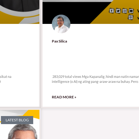
Pax Silica
283,029 total views
sikat na
283,029 total views Mga Kapanalig, hindi man natin namama
0
intelligence (o AI) ng ating pang-araw-araw na buhay. Per
READ MORE »
LATEST BLOG