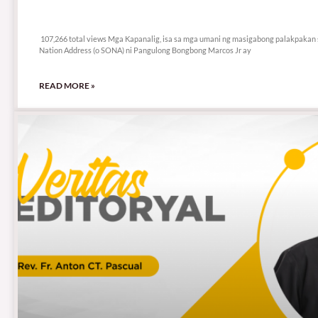
107,266 total views
107,266 total views Mga Kapanalig, isa sa mga umani ng masigabong palakpakan s
Nation Address (o SONA) ni Pangulong Bongbong Marcos Jr ay
READ MORE »