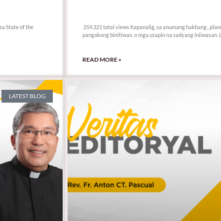
259,321 total views
a State of the
259,321 total views Kapanalig, sa anumang hakbang., plan
pangakong binitiwan, o mga usapin na sadyang iniiwasan. La
READ MORE »
LATEST BLOG