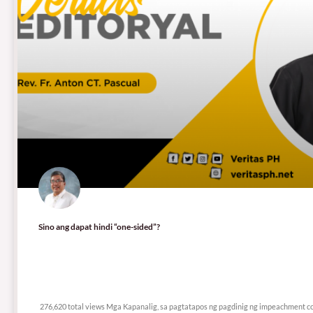
Sino ang dapat hindi “one-sided”?
276,620 total views
276,620 total views Mga Kapanalig, sa pagtatapos ng pagdinig ng impeachment cou