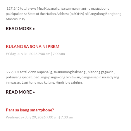
127,245 total views
127,245 total views Mga Kapanalig, isa sa mga umani ng masigabong
palakpakan sa State of the Nation Address (o SONA) ni Pangulong Bongbong
Marcos Jr ay
READ MORE »
KULANG SA SONA NI PBBM
Friday, July 31, 2026 7:00 am
7:00 am
279,301 total views
279,301 total views Kapanalig, sa anumang hakbang., planong gagawin.,
polisiyang ipapatupad.,mga pangakong binitiwan, o mga usapin na sadyang
iniiwasan. Lagi itong may kulang. Hindi ibig sabihin,
READ MORE »
Para sa isang smartphone?
Wednesday, July 29, 2026 7:00 am
7:00 am
300,994 total views