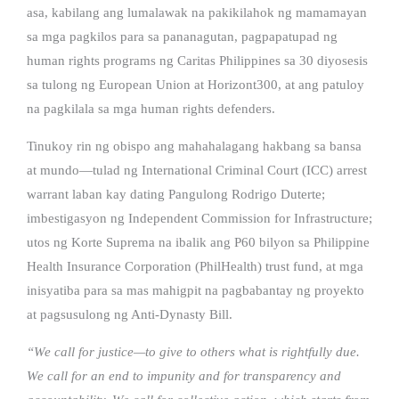
asa, kabilang ang lumalawak na pakikilahok ng mamamayan
sa mga pagkilos para sa pananagutan, pagpapatupad ng
human rights programs ng Caritas Philippines sa 30 diyosesis
sa tulong ng European Union at Horizont300, at ang patuloy
na pagkilala sa mga human rights defenders.
Tinukoy rin ng obispo ang mahahalagang hakbang sa bansa
at mundo—tulad ng International Criminal Court (ICC) arrest
warrant laban kay dating Pangulong Rodrigo Duterte;
imbestigasyon ng Independent Commission for Infrastructure;
utos ng Korte Suprema na ibalik ang P60 bilyon sa Philippine
Health Insurance Corporation (PhilHealth) trust fund, at mga
inisyatiba para sa mas mahigpit na pagbabantay ng proyekto
at pagsusulong ng Anti-Dynasty Bill.
“We call for justice—to give to others what is rightfully due.
We call for an end to impunity and for transparency and