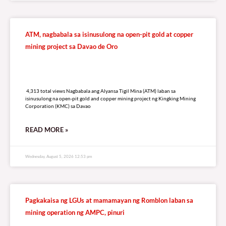
ATM, nagbabala sa isinusulong na open-pit gold at copper
mining project sa Davao de Oro
4,313 total views
4,313 total views Nagbabala ang Alyansa Tigil Mina (ATM) laban sa
isinusulong na open-pit gold and copper mining project ng Kingking Mining
Corporation (KMC) sa Davao
READ MORE »
Wednesday, August 5, 2026 12:53 pm
Pagkakaisa ng LGUs at mamamayan ng Romblon laban sa
mining operation ng AMPC, pinuri