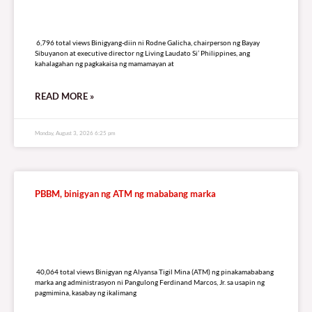
6,796 total views
6,796 total views Binigyang-diin ni Rodne Galicha, chairperson ng Bayay
Sibuyanon at executive director ng Living Laudato Si’ Philippines, ang
kahalagahan ng pagkakaisa ng mamamayan at
READ MORE »
Monday, August 3, 2026 6:25 pm
PBBM, binigyan ng ATM ng mababang marka
40,064 total views
40,064 total views Binigyan ng Alyansa Tigil Mina (ATM) ng pinakamababang
marka ang administrasyon ni Pangulong Ferdinand Marcos, Jr. sa usapin ng
pagmimina, kasabay ng ikalimang