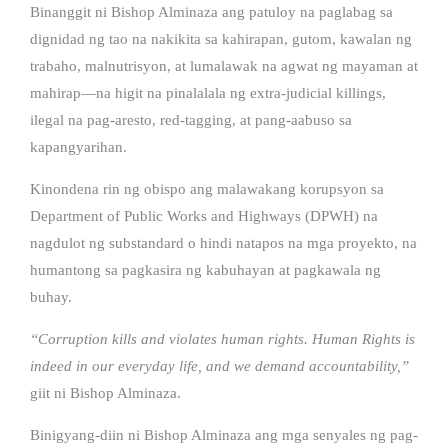
Binanggit ni Bishop Alminaza ang patuloy na paglabag sa
dignidad ng tao na nakikita sa kahirapan, gutom, kawalan ng
trabaho, malnutrisyon, at lumalawak na agwat ng mayaman at
mahirap—na higit na pinalalala ng extra-judicial killings,
ilegal na pag-aresto, red-tagging, at pang-aabuso sa
kapangyarihan.
Kinondena rin ng obispo ang malawakang korupsyon sa
Department of Public Works and Highways (DPWH) na
nagdulot ng substandard o hindi natapos na mga proyekto, na
humantong sa pagkasira ng kabuhayan at pagkawala ng
buhay.
“Corruption kills and violates human rights. Human Rights is
indeed in our everyday life, and we demand accountability,”
giit ni Bishop Alminaza.
Binigyang-diin ni Bishop Alminaza ang mga senyales ng pag-