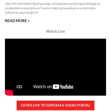
300,994 total views Mga Kapanalig, sinong ayaw manalo ng pinakabago at
pinakasikat na smartphone? Ganito inakit ng isang sikat na social media
influencer ang mahigit 50
READ MORE »
Watch Live
LISTEN LIVE TO DZRV846 E-RADIO PORTAL