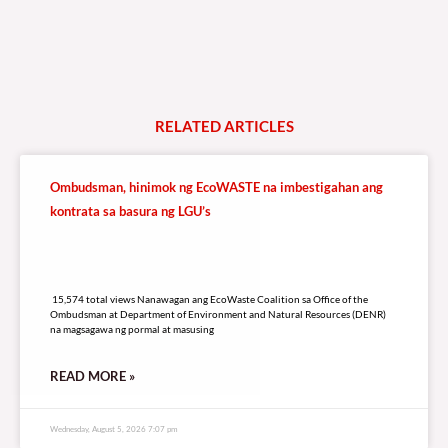
RELATED
A
R
T
I
C
L
E
S
Ombudsman, hinimok ng EcoWASTE na imbestigahan ang
kontrata sa basura ng LGU’s
15,574 total views
15,574 total views Nanawagan ang EcoWaste Coalition sa Office of the
Ombudsman at Department of Environment and Natural Resources (DENR)
na magsagawa ng pormal at masusing
READ MORE »
Wednesday, August 5, 2026 7:07 pm