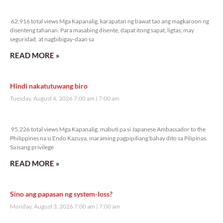
62,916 total views
62,916 total views Mga Kapanalig, karapatan ng bawat tao ang magkaroon ng
disenteng tahanan. Para masabing disente, dapat itong sapat, ligtas, may
seguridad, at nagbibigay-daan sa
READ MORE »
Hindi nakatutuwang biro
Tuesday, August 4, 2026 7:00 am
7:00 am
95,226 total views
95,226 total views Mga Kapanalig, mabuti pa si Japanese Ambassador to the
Philippines na si Endo Kazuya, maraming pagpipiliang bahay dito sa Pilipinas.
Sa isang privilege
READ MORE »
Sino ang papasan ng system-loss?
Monday, August 3, 2026 7:00 am
7:00 am