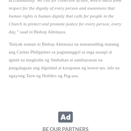
accountability. We call for collective action, which starts from
respect for the dignity of every person and awareness that
human rights is human dignity that calls for people in the
Church to protect and promote justice for every person, every
day,”
saad ni Bishop Alminaza.
Tiniyak naman ni Bishop Alminaza na mananatiling matatag
ang Caritas Philippines sa pagtatanggol sa mga naaapi at
iginiit na tungkulin ng Simbahan at sambayanan na
pangalagaan ang dignidad at karapatan ng bawat tao, lalo na
ngayong Taon ng Hubileo ng Pag-asa.
BE OUR PARTNERS