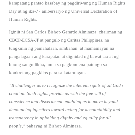
karapatang pantao kasabay ng pagdiriwang ng Human Rights
Day at ng ika-77 anibersaryo ng Universal Declaration of
Human Rights.
Iginiit ni San Carlos Bishop Gerardo Alminaza, chairman ng
CBCP-ECSA-JP at pangulo ng Caritas Philippines, na
tungkulin ng pamahalaan, simbahan, at mamamayan na
pangalagaan ang karapatan at dignidad ng bawat tao at ng
buong sangnilikha, mula sa pagkondena patungo sa
konkretong pagkilos para sa katarungan.
“It challenges us to recognize the inherent rights of all God’s
creation. Such rights provide us with the free will of
conscience and discernment, enabling us to move beyond
denouncing injustices toward acting for accountability and
transparency in upholding dignity and equality for all
people,”
pahayag ni Bishop Alminaza.