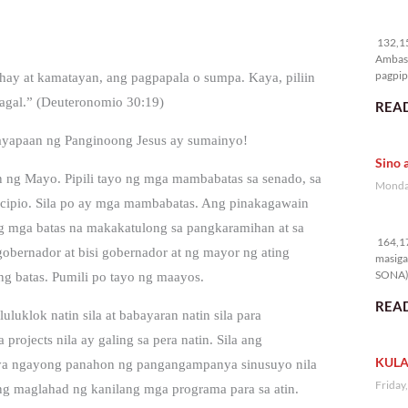
13
132,15
Ambass
pagpipi
uhay at kamatayan, ang pagpapala o sumpa. Kaya, piliin
agal.” (Deuteronomio 30:19)
READ
apaan ng Panginoong Jesus ay sumainyo!
Sino 
n ng Mayo. Pipili tayo ng mga mambabatas sa senado, sa
Monday
icipio. Sila po ay mga mambabatas. Ang pinakagawain
16
g mga batas na makakatulong sa pangkaramihan at sa
164,17
gobernador at bisi gobernador at ng mayor ng ating
masiga
SONA) 
g batas. Pumili po tayo ng maayos.
READ
uluklok natin sila at babayaran natin sila para
rojects nila ay galing sa pera natin. Sila ang
KULA
 Kaya ngayong panahon ng pangangampanya sinusuyo nila
Friday
pang maglahad ng kanilang mga programa para sa atin.