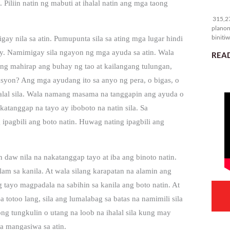
Piliin natin ng mabuti at ihalal natin ang mga taong
31
315,27
planon
binitiw
gay nila sa atin. Pumupunta sila sa ating mga lugar hindi
kulang.
. Namimigay sila ngayon ng mga ayuda sa atin. Wala
READ
ng mahirap ang buhay ng tao at kailangang tulungan,
ksyon? Ang mga ayudang ito sa anyo ng pera, o bigas, o
alal sila. Wala namang masama na tanggapin ang ayuda o
atanggap na tayo ay iboboto na natin sila. Sa
ipagbili ang boto natin. Huwag nating ipagbili ang
n daw nila na nakatanggap tayo at iba ang binoto natin.
alam sa kanila. At wala silang karapatan na alamin ang
g tayo magpadala na sabihin sa kanila ang boto natin. At
 totoo lang, sila ang lumalabag sa batas na namimili sila
ong tungkulin o utang na loob na ihalal sila kung may
a mangasiwa sa atin.