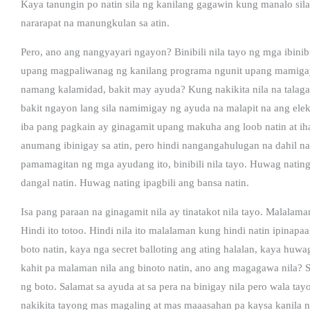
Kaya tanungin po natin sila ng kanilang gagawin kung manalo sila. 
nararapat na manungkulan sa atin.
Pero, ano ang nangyayari ngayon? Binibili nila tayo ng mga ibinibi
upang magpaliwanag ng kanilang programa ngunit upang mamigay
namang kalamidad, bakit may ayuda? Kung nakikita nila na talaga
bakit ngayon lang sila namimigay ng ayuda na malapit na ang ele
iba pang pagkain ay ginagamit upang makuha ang loob natin at ih
anumang ibinigay sa atin, pero hindi nangangahulugan na dahil nak
pamamagitan ng mga ayudang ito, binibili nila tayo. Huwag nating 
dangal natin. Huwag nating ipagbili ang bansa natin.
Isa pang paraan na ginagamit nila ay tinatakot nila tayo. Malalama
Hindi ito totoo. Hindi nila ito malalaman kung hindi natin ipinapa
boto natin, kaya nga secret balloting ang ating halalan, kaya huwa
kahit pa malaman nila ang binoto natin, ano ang magagawa nila? Sa
ng boto. Salamat sa ayuda at sa pera na binigay nila pero wala tay
nakikita tayong mas magaling at mas maaasahan pa kaysa kanila n