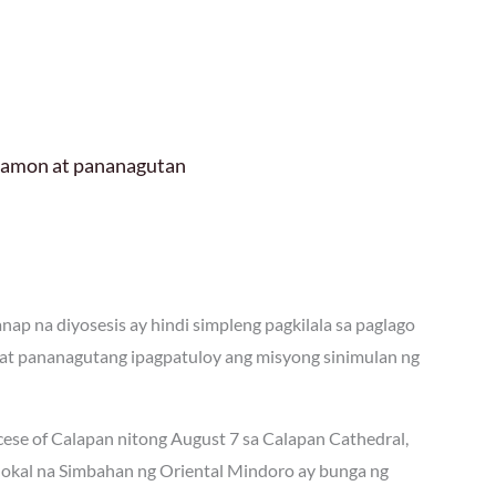
 hamon at pananagutan
ap na diyosesis ay hindi simpleng pagkilala sa paglago
at pananagutang ipagpatuloy ang misyong sinimulan ng
ocese of Calapan nitong August 7 sa Calapan Cathedral,
 lokal na Simbahan ng Oriental Mindoro ay bunga ng