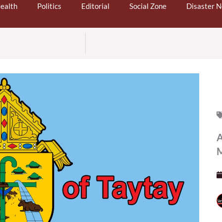
ealth
Politics
Editorial
Social Zone
Disaster 
A