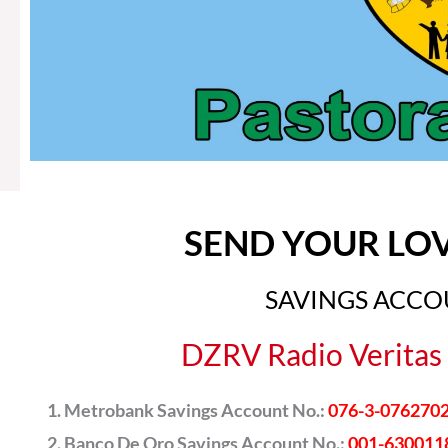
SEND YOUR LO
SAVINGS ACC
DZRV Radio Veritas 
Metrobank Savings Account No.:
076-3-076270
Banco De Oro Savings Account No.:
001-630011