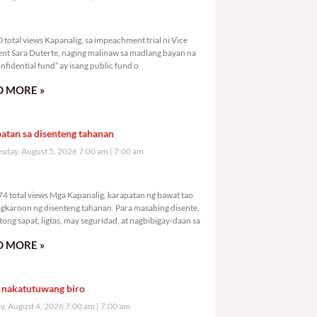
,970 total views
total views Kapanalig, sa impeachment trial ni Vice
ent Sara Duterte, naging malinaw sa madlang bayan na
nfidential fund” ay isang public fund o
 MORE »
atan sa disenteng tahanan
day, August 5, 2026 7:00 am
7:00 am
0,874 total views
4 total views Mga Kapanalig, karapatan ng bawat tao
gkaroon ng disenteng tahanan. Para masabing disente,
tong sapat, ligtas, may seguridad, at nagbibigay-daan sa
 MORE »
 nakatutuwang biro
y, August 4, 2026 7:00 am
7:00 am