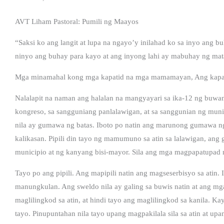
AVT Liham Pastoral: Pumili ng Maayos
“Saksi ko ang langit at lupa na ngayo’y inilahad ko sa inyo ang b
ninyo ang buhay para kayo at ang inyong lahi ay mabuhay ng mat
Mga minamahal kong mga kapatid na mga mamamayan, Ang kapay
Nalalapit na naman ang halalan na mangyayari sa ika-12 ng buwa
kongreso, sa sangguniang panlalawigan, at sa sanggunian ng mun
nila ay gumawa ng batas. Iboto po natin ang marunong gumawa n
kalikasan. Pipili din tayo ng mamumuno sa atin sa lalawigan, ang 
municipio at ng kanyang bisi-mayor. Sila ang mga magpapatupad n
Tayo po ang pipili. Ang mapipili natin ang magseserbisyo sa atin. Il
manungkulan. Ang sweldo nila ay galing sa buwis natin at ang mga p
maglilingkod sa atin, at hindi tayo ang maglilingkod sa kanila.
tayo. Pinupuntahan nila tayo upang magpakilala sila sa atin at u