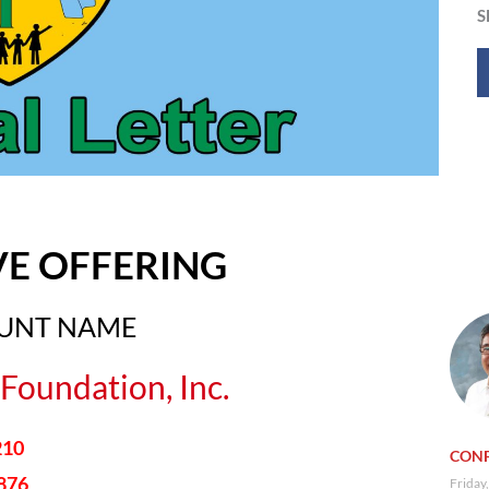
S
VE OFFERING
OUNT NAME
Foundation, Inc.
210
CONF
876
Friday