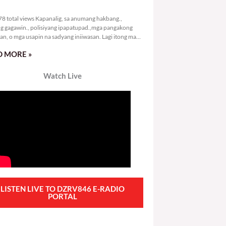
5,278 total views
8 total views Kapanalig, sa anumang hakbang.,
g gagawin., polisiyang ipapatupad.,mga pangakong
an, o mga usapin na sadyang iniiwasan. Lagi itong may
 Hindi ibig sabihin,
 MORE »
Watch Live
LISTEN LIVE TO DZRV846 E-RADIO
PORTAL