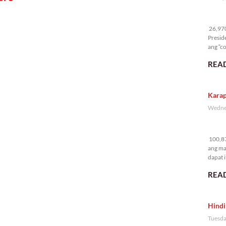
26
26,970 
Presid
ang “co
READ
Karap
Wednes
10
100,87
ang ma
dapat i
READ
Hindi
Tuesda