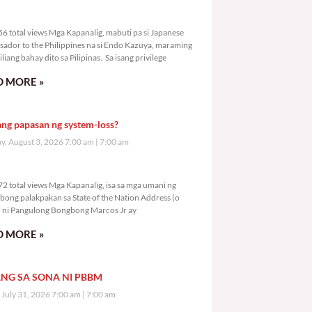
2,156 total views
6 total views Mga Kapanalig, mabuti pa si Japanese
ador to the Philippines na si Endo Kazuya, maraming
liang bahay dito sa Pilipinas. Sa isang privilege
 MORE »
ang papasan ng system-loss?
, August 3, 2026 7:00 am
7:00 am
4,172 total views
2 total views Mga Kapanalig, isa sa mga umani ng
bong palakpakan sa State of the Nation Address (o
ni Pangulong Bongbong Marcos Jr ay
 MORE »
NG SA SONA NI PBBM
, July 31, 2026 7:00 am
7:00 am