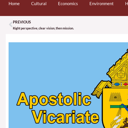
Home
Cultural
Economics
Environment
H
PREVIOUS
Prev
Right perspective, clear vision, then mission.