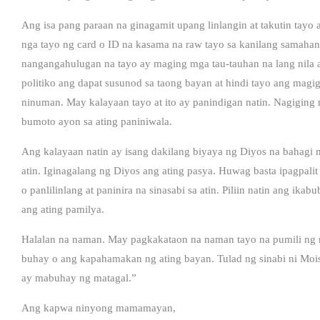
Ang isa pang paraan na ginagamit upang linlangin at takutin tayo 
nga tayo ng card o ID na kasama na raw tayo sa kanilang samahan.
nangangahulugan na tayo ay maging mga tau-tauhan na lang nila a
politiko ang dapat susunod sa taong bayan at hindi tayo ang mag
ninuman. May kalayaan tayo at ito ay panindigan natin. Nagiging
bumoto ayon sa ating paniniwala.
Ang kalayaan natin ay isang dakilang biyaya ng Diyos na bahagi ng
atin. Iginagalang ng Diyos ang ating pasya. Huwag basta ipagpali
o panlilinlang at paninira na sinasabi sa atin. Piliin natin ang ikabu
ang ating pamilya.
Halalan na naman. May pagkakataon na naman tayo na pumili ng 
buhay o ang kapahamakan ng ating bayan. Tulad ng sinabi ni Moise
ay mabuhay ng matagal.”
Ang kapwa ninyong mamamayan,