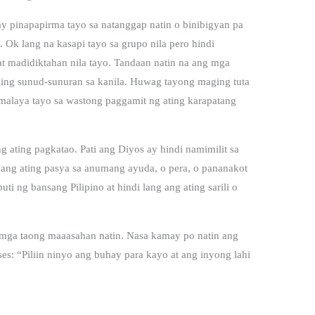
ay pinapapirma tayo sa natanggap natin o binibigyan pa
 Ok lang na kasapi tayo sa grupo nila pero hindi
t madidiktahan nila tayo. Tandaan natin na ang mga
iging sunud-sunuran sa kanila. Huwag tayong maging tuta
 malaya tayo sa wastong paggamit ng ating karapatang
 ating pagkatao. Pati ang Diyos ay hindi namimilit sa
t ang ating pasya sa anumang ayuda, o pera, o pananakot
buti ng bansang Pilipino at hindi lang ang ating sarili o
mga taong maaasahan natin. Nasa kamay po natin ang
s: “Piliin ninyo ang buhay para kayo at ang inyong lahi