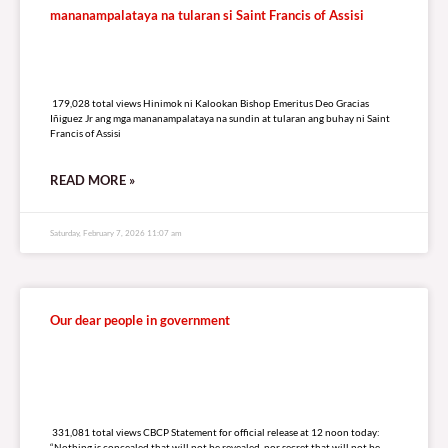
mananampalataya na tularan si Saint Francis of Assisi
179,028 total views
179,028 total views Hinimok ni Kalookan Bishop Emeritus Deo Gracias
Iñiguez Jr ang mga mananampalataya na sundin at tularan ang buhay ni Saint
Francis of Assisi
READ MORE »
Saturday, February 7, 2026 11:07 am
Our dear people in government
331,081 total views
331,081 total views CBCP Statement for official release at 12 noon today:
“Nothing is concealed that will not be revealed, nor secret that will not be