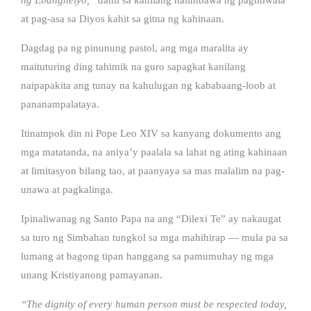
at pag-asa sa Diyos kahit sa gitna ng kahinaan.
Dagdag pa ng pinunung pastol, ang mga maralita ay
maituturing ding tahimik na guro sapagkat kanilang
naipapakita ang tunay na kahulugan ng kababaang-loob at
pananampalataya.
Itinampok din ni Pope Leo XIV sa kanyang dokumento ang
mga matatanda, na aniya’y paalala sa lahat ng ating kahinaan
at limitasyon bilang tao, at paanyaya sa mas malalim na pag-
unawa at pagkalinga.
Ipinaliwanag ng Santo Papa na ang “Dilexi Te” ay nakaugat
sa turo ng Simbahan tungkol sa mga mahihirap — mula pa sa
lumang at bagong tipan hanggang sa pamumuhay ng mga
unang Kristiyanong pamayanan.
“The dignity of every human person must be respected today,