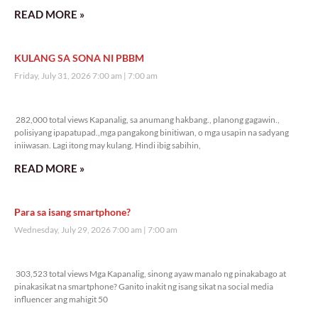
READ MORE »
KULANG SA SONA NI PBBM
Friday, July 31, 2026 7:00 am
7:00 am
282,000 total views
282,000 total views Kapanalig, sa anumang hakbang., planong gagawin.,
polisiyang ipapatupad.,mga pangakong binitiwan, o mga usapin na sadyang
iniiwasan. Lagi itong may kulang. Hindi ibig sabihin,
READ MORE »
Para sa isang smartphone?
Wednesday, July 29, 2026 7:00 am
7:00 am
303,523 total views
303,523 total views Mga Kapanalig, sinong ayaw manalo ng pinakabago at
pinakasikat na smartphone? Ganito inakit ng isang sikat na social media
influencer ang mahigit 50