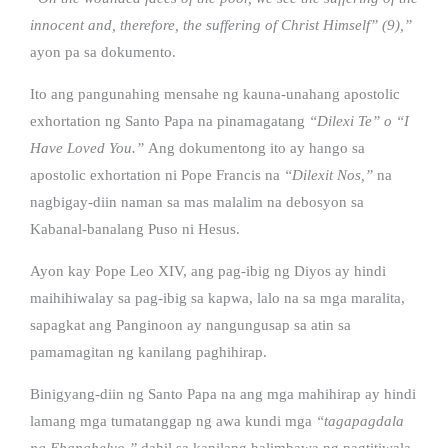
innocent and, therefore, the suffering of Christ Himself” (9),”
ayon pa sa dokumento.
Ito ang pangunahing mensahe ng kauna-unahang apostolic
exhortation ng Santo Papa na pinamagatang
“Dilexi Te” o “I
Have Loved You.”
Ang dokumentong ito ay hango sa
apostolic exhortation ni Pope Francis na
“Dilexit Nos,”
na
nagbigay-diin naman sa mas malalim na debosyon sa
Kabanal-banalang Puso ni Hesus.
Ayon kay Pope Leo XIV, ang pag-ibig ng Diyos ay hindi
maihihiwalay sa pag-ibig sa kapwa, lalo na sa mga maralita,
sapagkat ang Panginoon ay nangungusap sa atin sa
pamamagitan ng kanilang paghihirap.
Binigyang-diin ng Santo Papa na ang mga mahihirap ay hindi
lamang mga tumatanggap ng awa kundi mga
“tagapagdala
ng Ebanghelyo,”
dahil sa kanilang halimbawa ng pagtitiwala