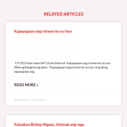
RELATED
A
R
T
I
C
L
E
S
Kapayapaan ang iniiwan ko sa inyo
175,922 total views
175,922 total views AVT Liham Pastoral: Kapayapaan ang iniiwan ko sa inyo
Wika ng Panginoong Jesus: “Kapayapaan ang iniiwan ko sa inyo. Ang aking
kapayapaan ang
READ MORE »
Monday, April 20, 2026 9:09 am
Kalookan Bishop Iñiguez, hinimok ang mga