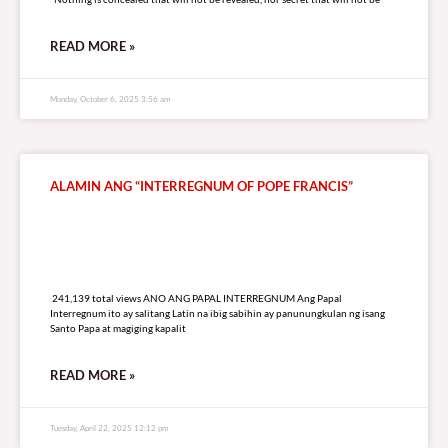
READ MORE »
Monday, October 6, 2025 3:56 am
ALAMIN ANG “INTERREGNUM OF POPE FRANCIS”
241,139 total views
241,139 total views ANO ANG PAPAL INTERREGNUM Ang Papal
Interregnum ito ay salitang Latin na ibig sabihin ay panunungkulan ng isang
Santo Papa at magiging kapalit
READ MORE »
Tuesday, April 22, 2025 12:12 pm