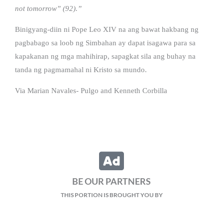
not tomorrow” (92).”
Binigyang-diin ni Pope Leo XIV na ang bawat hakbang ng
pagbabago sa loob ng Simbahan ay dapat isagawa para sa
kapakanan ng mga mahihirap, sapagkat sila ang buhay na
tanda ng pagmamahal ni Kristo sa mundo.
Via Marian Navales- Pulgo and Kenneth Corbilla
BE OUR PARTNERS
THIS PORTION IS BROUGHT YOU BY