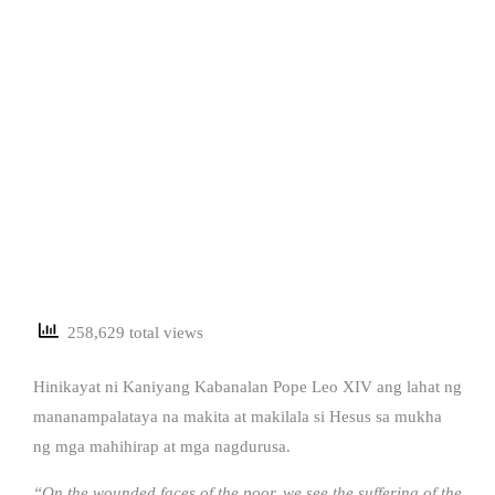
258,629 total views
Hinikayat ni Kaniyang Kabanalan Pope Leo XIV ang lahat ng
mananampalataya na makita at makilala si Hesus sa mukha
ng mga mahihirap at mga nagdurusa.
“On the wounded faces of the poor, we see the suffering of the