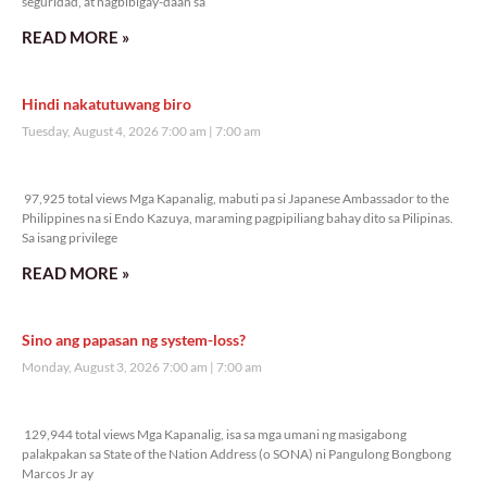
seguridad, at nagbibigay-daan sa
READ MORE »
Hindi nakatutuwang biro
Tuesday, August 4, 2026 7:00 am
7:00 am
97,925 total views
97,925 total views Mga Kapanalig, mabuti pa si Japanese Ambassador to the
Philippines na si Endo Kazuya, maraming pagpipiliang bahay dito sa Pilipinas.
Sa isang privilege
READ MORE »
Sino ang papasan ng system-loss?
Monday, August 3, 2026 7:00 am
7:00 am
129,944 total views
129,944 total views Mga Kapanalig, isa sa mga umani ng masigabong
palakpakan sa State of the Nation Address (o SONA) ni Pangulong Bongbong
Marcos Jr ay