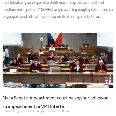
makikinabang sa wage hike dahil maraming micro, small and
medium enterprises (MSMEs) ang maaaring maging exempted sa
pagpapatupad nito alinsunod sa umiiral na mga patakaran.
Nasa Senate impeachment court na ang hurisdiksyon
sa impeachment ni VP Duterte
Marian Pulgo
Thursday, August 6, 2026 1:58 pm