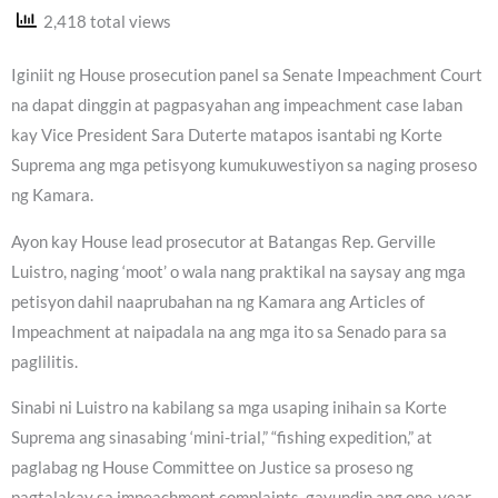
2,418 total views
Iginiit ng House prosecution panel sa Senate Impeachment Court
na dapat dinggin at pagpasyahan ang impeachment case laban
kay Vice President Sara Duterte matapos isantabi ng Korte
Suprema ang mga petisyong kumukuwestiyon sa naging proseso
ng Kamara.
Ayon kay House lead prosecutor at Batangas Rep. Gerville
Luistro, naging ‘moot’ o wala nang praktikal na saysay ang mga
petisyon dahil naaprubahan na ng Kamara ang Articles of
Impeachment at naipadala na ang mga ito sa Senado para sa
paglilitis.
Sinabi ni Luistro na kabilang sa mga usaping inihain sa Korte
Suprema ang sinasabing ‘mini-trial,” “fishing expedition,” at
paglabag ng House Committee on Justice sa proseso ng
pagtalakay sa impeachment complaints, gayundin ang one-year