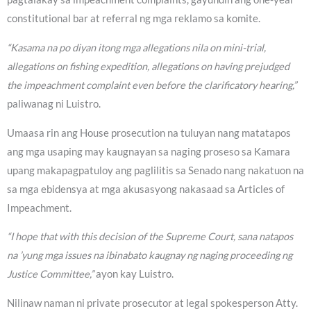
constitutional bar at referral ng mga reklamo sa komite.
“Kasama na po diyan itong mga allegations nila on mini-trial,
allegations on fishing expedition, allegations on having prejudged
the impeachment complaint even before the clarificatory hearing,”
paliwanag ni Luistro.
Umaasa rin ang House prosecution na tuluyan nang matatapos
ang mga usaping may kaugnayan sa naging proseso sa Kamara
upang makapagpatuloy ang paglilitis sa Senado nang nakatuon na
sa mga ebidensya at mga akusasyong nakasaad sa Articles of
Impeachment.
“I hope that with this decision of the Supreme Court, sana natapos
na ’yung mga issues na ibinabato kaugnay ng naging proceeding ng
Justice Committee,”
ayon kay Luistro.
Nilinaw naman ni private prosecutor at legal spokesperson Atty.