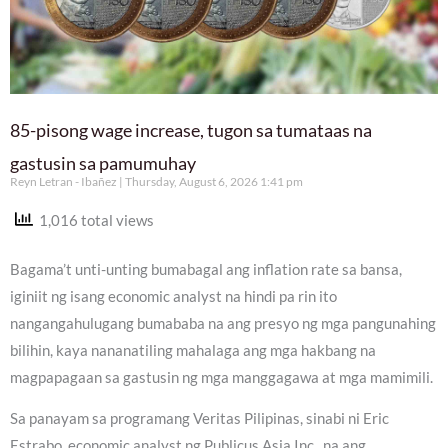
85-pisong wage increase, tugon sa tumataas na
gastusin sa pamumuhay
Reyn Letran - Ibañez
Thursday, August 6, 2026 1:41 pm
1,016 total views
Bagama’t unti-unting bumabagal ang inflation rate sa bansa,
iginiit ng isang economic analyst na hindi pa rin ito
nangangahulugang bumababa na ang presyo ng mga pangunahing
bilihin, kaya nananatiling mahalaga ang mga hakbang na
magpapagaan sa gastusin ng mga manggagawa at mga mamimili.
Sa panayam sa programang Veritas Pilipinas, sinabi ni Eric
Estrabo, economic analyst ng Publicus Asia Inc., na ang