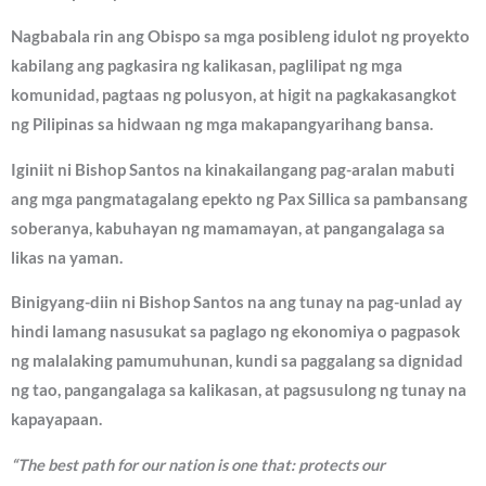
Nagbabala rin ang Obispo sa mga posibleng idulot ng proyekto
kabilang ang pagkasira ng kalikasan, paglilipat ng mga
komunidad, pagtaas ng polusyon, at higit na pagkakasangkot
ng Pilipinas sa hidwaan ng mga makapangyarihang bansa.
Iginiit ni Bishop Santos na kinakailangang pag-aralan mabuti
ang mga pangmatagalang epekto ng Pax Sillica sa pambansang
soberanya, kabuhayan ng mamamayan, at pangangalaga sa
likas na yaman.
Binigyang-diin ni Bishop Santos na ang tunay na pag-unlad ay
hindi lamang nasusukat sa paglago ng ekonomiya o pagpasok
ng malalaking pamumuhunan, kundi sa paggalang sa dignidad
ng tao, pangangalaga sa kalikasan, at pagsusulong ng tunay na
kapayapaan.
“The best path for our nation is one that: protects our