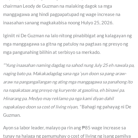
chairman Leody de Guzman na malaking dagok sa mga
manggagawa ang hindi pagpapatupad ng wage increase na
inaasahan sanang magkakabisa noong Hulyo 25, 2026.
Iginiit ni De Guzman na lalo nitong pinabibigat ang kalagayan ng
mga manggagawa sa gitna ng patuloy na pagtaas ng presyo ng
mga pangunahing bilihin at serbisyo sa merkado.
“‘Yung inaasahan naming dagdag na sahod nung July 25 eh nawala pa,
naging bato pa. Makakadagdag sana nga ‘yun doon sa pang-araw-
araw na pangangailangan ng ating mga manggagawa sa panahong ito
na napakataas ang presyo ng kuryente at gasolina, eh binawi pa.
Hinarang pa. Medyo may reklamo pa nga kami diyan dahil
napakalayo doon sa cost of living niyan, “
Bahagi ng pahayag ni De
Guzman.
Ayon sa labor leader, malayo pa rin ang ₱85 wage increase sa
tunay na halaga ng pamumuhay o cost of living ng isang pamilya