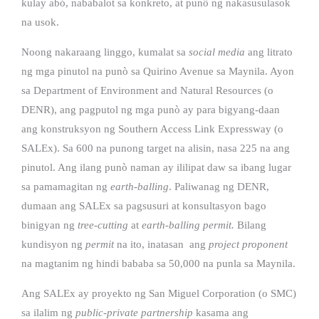
kulay abó, nababalot sa konkreto, at punô ng nakasusulasok
na usok.
Noong nakaraang linggo, kumalat sa
social media
ang litrato
ng mga pinutol na punò sa Quirino Avenue sa Maynila. Ayon
sa Department of Environment and Natural Resources (o
DENR), ang pagputol ng mga punò ay para bigyang-daan
ang konstruksyon ng Southern Access Link Expressway (o
SALEx).
Sa 600 na punong target na alisin, nasa 225 na ang
pinutol. Ang ilang punò naman ay ililipat daw sa ibang lugar
sa pamamagitan ng
earth-balling
. Paliwanag ng DENR,
dumaan ang SALEx sa
pagsusuri at konsultasyon bago
binigyan ng
tree-cutting
at
earth-balling permit.
Bilang
kundisyon ng
permit
na ito, inatasan ang
project proponent
na magtanim ng hindi bababa sa 50,000 na punla sa Maynila.
Ang SALEx ay proyekto ng San Miguel Corporation (o SMC)
sa ilalim ng
public-private partnership
kasama ang