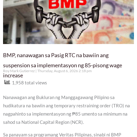
BMP, nanawagan sa Pasig RTC na bawiin ang
suspension sa implementasyon ng 85-pisong wage
Roy Mark Gutierrez
Thursday, August 6, 2026 2:18 pm
increase
1,958 total views
Nanawagan ang Bukluran ng Manggagawang Pilipino sa
hudikatura na bawiin ang temporary restraining order (TRO) na
nagpahinto sa implementasyon ng ₱85 umento sa minimum na
sahod sa National Capital Region (NCR).
Sa panayam sa programang Veritas Pilipinas, sinabi ni BMP