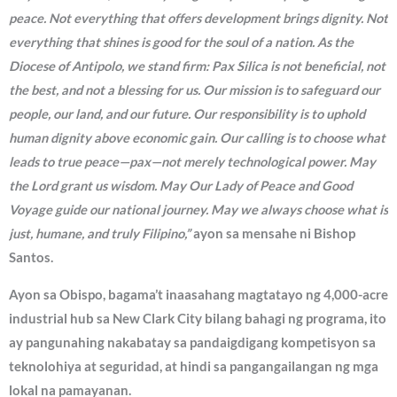
peace. Not everything that offers development brings dignity. Not
everything that shines is good for the soul of a nation. As the
Diocese of Antipolo, we stand firm: Pax Silica is not beneficial, not
the best, and not a blessing for us. Our mission is to safeguard our
people, our land, and our future. Our responsibility is to uphold
human dignity above economic gain. Our calling is to choose what
leads to true peace—pax—not merely technological power. May
the Lord grant us wisdom. May Our Lady of Peace and Good
Voyage guide our national journey. May we always choose what is
just, humane, and truly Filipino,”
ayon sa mensahe ni Bishop
Santos.
Ayon sa Obispo, bagama’t inaasahang magtatayo ng 4,000-acre
industrial hub sa New Clark City bilang bahagi ng programa, ito
ay pangunahing nakabatay sa pandaigdigang kompetisyon sa
teknolohiya at seguridad, at hindi sa pangangailangan ng mga
lokal na pamayanan.