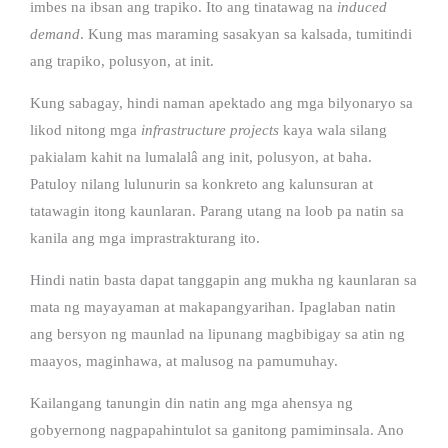
imbes na ibsan ang trapiko. Ito ang tinatawag na
induced
demand
. Kung mas maraming sasakyan sa kalsada, tumitindi
ang trapiko, polusyon, at init.
Kung sabagay, hindi naman apektado ang mga bilyonaryo sa
likod nitong mga
infrastructure projects
kaya wala silang
pakialam kahit na lumalalâ ang init, polusyon, at baha.
Patuloy nilang lulunurin sa konkreto ang kalunsuran at
tatawagin itong kaunlaran. Parang utang na loob pa natin sa
kanila ang mga imprastrakturang ito.
Hindi natin basta dapat tanggapin ang mukha ng kaunlaran sa
mata ng mayayaman at makapangyarihan. Ipaglaban natin
ang bersyon ng maunlad na lipunang magbibigay sa atin ng
maayos, maginhawa, at malusog na pamumuhay.
Kailangang tanungin din natin ang mga ahensya ng
gobyernong nagpapahintulot sa ganitong pamiminsala. Ano