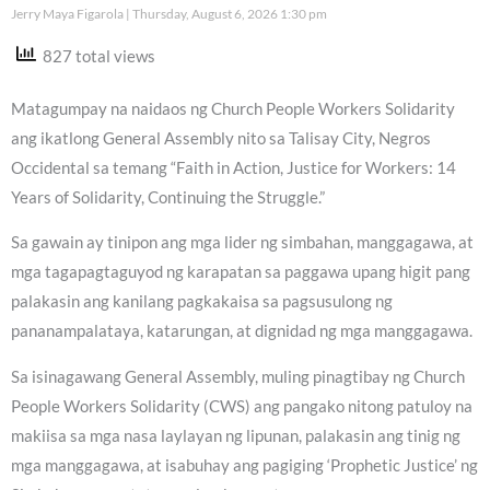
Jerry Maya Figarola
Thursday, August 6, 2026 1:30 pm
827 total views
Matagumpay na naidaos ng Church People Workers Solidarity
ang ikatlong General Assembly nito sa Talisay City, Negros
Occidental sa temang “Faith in Action, Justice for Workers: 14
Years of Solidarity, Continuing the Struggle.”
Sa gawain ay tinipon ang mga lider ng simbahan, manggagawa, at
mga tagapagtaguyod ng karapatan sa paggawa upang higit pang
palakasin ang kanilang pagkakaisa sa pagsusulong ng
pananampalataya, katarungan, at dignidad ng mga manggagawa.
Sa isinagawang General Assembly, muling pinagtibay ng Church
People Workers Solidarity (CWS) ang pangako nitong patuloy na
makiisa sa mga nasa laylayan ng lipunan, palakasin ang tinig ng
mga manggagawa, at isabuhay ang pagiging ‘Prophetic Justice’ ng