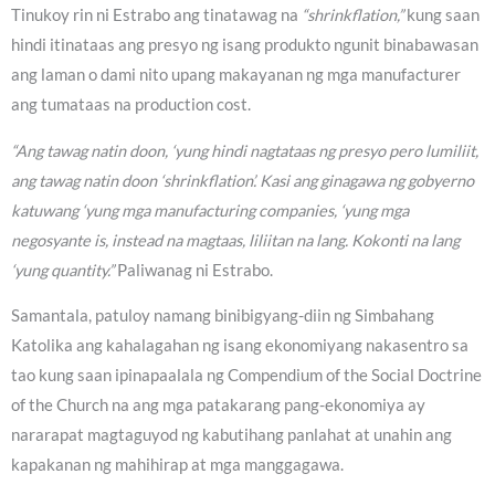
Tinukoy rin ni Estrabo ang tinatawag na
“shrinkflation,”
kung saan
hindi itinataas ang presyo ng isang produkto ngunit binabawasan
ang laman o dami nito upang makayanan ng mga manufacturer
ang tumataas na production cost.
“Ang tawag natin doon, ‘yung hindi nagtataas ng presyo pero lumiliit,
ang tawag natin doon ‘shrinkflation’. Kasi ang ginagawa ng gobyerno
katuwang ‘yung mga manufacturing companies, ‘yung mga
negosyante is, instead na magtaas, liliitan na lang. Kokonti na lang
‘yung quantity.”
Paliwanag ni Estrabo.
Samantala, patuloy namang binibigyang-diin ng Simbahang
Katolika ang kahalagahan ng isang ekonomiyang nakasentro sa
tao kung saan ipinapaalala ng Compendium of the Social Doctrine
of the Church na ang mga patakarang pang-ekonomiya ay
nararapat magtaguyod ng kabutihang panlahat at unahin ang
kapakanan ng mahihirap at mga manggagawa.