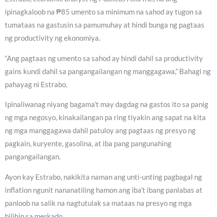
ipinagkaloob na ₱85 umento sa minimum na sahod ay tugon sa
tumataas na gastusin sa pamumuhay at hindi bunga ng pagtaas
ng productivity ng ekonomiya.
“Ang pagtaas ng umento sa sahod ay hindi dahil sa productivity
gains kundi dahil sa pangangailangan ng manggagawa,” Bahagi ng
pahayag ni Estrabo.
Ipinaliwanag niyang bagama’t may dagdag na gastos ito sa panig
ng mga negosyo, kinakailangan pa ring tiyakin ang sapat na kita
ng mga manggagawa dahil patuloy ang pagtaas ng presyo ng
pagkain, kuryente, gasolina, at iba pang pangunahing
pangangailangan.
Ayon kay Estrabo, nakikita naman ang unti-unting pagbagal ng
inflation ngunit nananatiling hamon ang iba’t ibang panlabas at
panloob na salik na nagtutulak sa mataas na presyo ng mga
bilihin sa merkado.