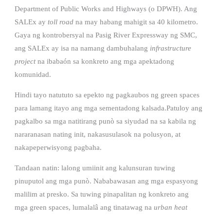
Department of Public Works and Highways (o DPWH). Ang
SALEx ay
toll road
na may habang mahigit sa 40 kilometro.
Gaya ng kontrobersyal na Pasig River Expressway ng SMC,
ang SALEx ay isa na namang dambuhalang
infrastructure
project
na ibabaón sa konkreto ang mga apektadong
komunidad.
Hindi tayo natututo sa epekto ng pagkaubos ng green spaces
para lamang itayo ang mga sementadong kalsada.Patuloy ang
pagkalbo sa mga natitirang punò sa siyudad na sa kabila ng
nararanasan nating init, nakasusulasok na polusyon, at
nakapeperwisyong pagbaha.
Tandaan natin: lalong umiinit ang kalunsuran tuwing
pinuputol ang mga punò. Nababawasan ang mga espasyong
malilim at presko. Sa tuwing pinapalitan ng konkreto ang
mga green spaces, lumalalâ ang tinatawag na
urban heat