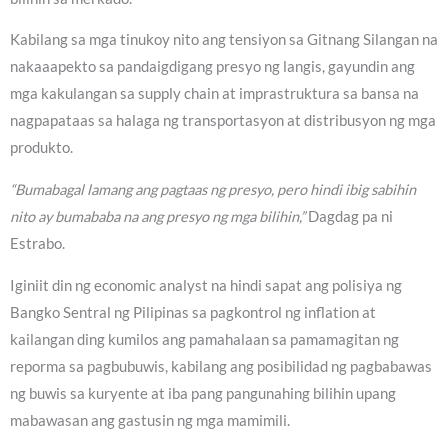
Kabilang sa mga tinukoy nito ang tensiyon sa Gitnang Silangan na
nakaaapekto sa pandaigdigang presyo ng langis, gayundin ang
mga kakulangan sa supply chain at imprastruktura sa bansa na
nagpapataas sa halaga ng transportasyon at distribusyon ng mga
produkto.
“Bumabagal lamang ang pagtaas ng presyo, pero hindi ibig sabihin
nito ay bumababa na ang presyo ng mga bilihin,”
Dagdag pa ni
Estrabo.
Iginiit din ng economic analyst na hindi sapat ang polisiya ng
Bangko Sentral ng Pilipinas sa pagkontrol ng inflation at
kailangan ding kumilos ang pamahalaan sa pamamagitan ng
reporma sa pagbubuwis, kabilang ang posibilidad ng pagbabawas
ng buwis sa kuryente at iba pang pangunahing bilihin upang
mabawasan ang gastusin ng mga mamimili.