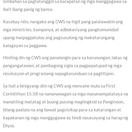
Simbahan sa pagtatanggol sa karapatan ng mga manggagawa sa
iba’t ibang panig ng bansa.
Kasabay nito, nangako ang CWS na higit pang palalawakin ang
mga ministries, kampanya, at adbokasiyang pangkomunidad
upang maipagpatuloy ang pagsusulong ng makatarungang
kalagayan sa paggawa.
Hiniling din ng CWS ang panalangin para sa karunungan, lakas ng
pangangatawan, at panibagong sigla sa pagpapatupad ng mga
resolusyon at programang napagkasunduan sa pagtitipon .
Sa huli a binigyang-diin ng CWS ang mensahe mula sa First
Corintthian 15:58 na nananawagan sa mga mananampalataya na
manatiling matatag at buong pusong maglingkod sa Panginoon,
bilang paalala na ang bawat pagsisikap para sa katarungan at
kapakanan ng mga manggagawa ay hindi nasasayang sa harap ng
Diyos.