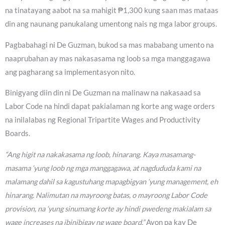
na tinatayang aabot na sa mahigit ₱1,300 kung saan mas mataas
din ang naunang panukalang umentong nais ng mga labor groups.
Pagbabahagi ni De Guzman, bukod sa mas mababang umento na
naaprubahan ay mas nakasasama ng loob sa mga manggagawa
ang pagharang sa implementasyon nito.
Binigyang diin din ni De Guzman na malinaw na nakasaad sa
Labor Code na hindi dapat pakialaman ng korte ang wage orders
na inilalabas ng Regional Tripartite Wages and Productivity
Boards.
“Ang higit na nakakasama ng loob, hinarang. Kaya masamang-
masama ‘yung loob ng mga manggagawa, at nagdududa kami na
malamang dahil sa kagustuhang mapagbigyan ‘yung management, eh
hinarang. Nalimutan na mayroong batas, o mayroong Labor Code
provision, na ‘yung sinumang korte ay hindi pwedeng makialam sa
wage increases na ibinibigay ng wage board.”
Ayon pa kay De