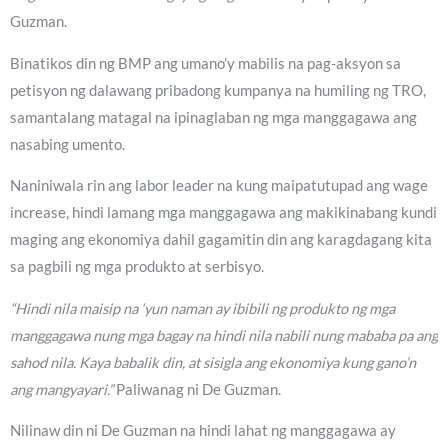
Guzman.
Binatikos din ng BMP ang umano’y mabilis na pag-aksyon sa
petisyon ng dalawang pribadong kumpanya na humiling ng TRO,
samantalang matagal na ipinaglaban ng mga manggagawa ang
nasabing umento.
Naniniwala rin ang labor leader na kung maipatutupad ang wage
increase, hindi lamang mga manggagawa ang makikinabang kundi
maging ang ekonomiya dahil gagamitin din ang karagdagang kita
sa pagbili ng mga produkto at serbisyo.
“Hindi nila maisip na ‘yun naman ay ibibili ng produkto ng mga
manggagawa nung mga bagay na hindi nila nabili nung mababa pa ang
sahod nila. Kaya babalik din, at sisigla ang ekonomiya kung gano’n
ang mangyayari.”
Paliwanag ni De Guzman.
Nilinaw din ni De Guzman na hindi lahat ng manggagawa ay