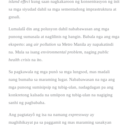
island effect
kung saan nagkakaroon ng konsentrasyon ng init
sa mga siyudad dahil sa mga sementadong imprastruktura at
gusali.
Lumalalâ din ang polusyon dahil nababawasan ang mga
punong sumasala at naglilinis ng hangin. Babala nga ang mga
eksperto: ang
air pollution
sa Metro Manila ay napakatindi
na. Mula sa isang
environmental problem
, naging
public
health crisis
na ito.
Sa pagkawala ng mga punò sa mga lungsod, mas madali
nang bumaha sa maraming lugar. Nababawasan na nga ang
mga punong sumisipsip ng tubig-ulan, nadagdagan pa ang
konkretong kalsada na umiipon ng tubig-ulan na nagiging
sanhi ng pagbabaha.
Ang pagtatayô ng isa na namang
expressway
ay
maghihikayat pa sa paggamit ng mas maraming sasakyan