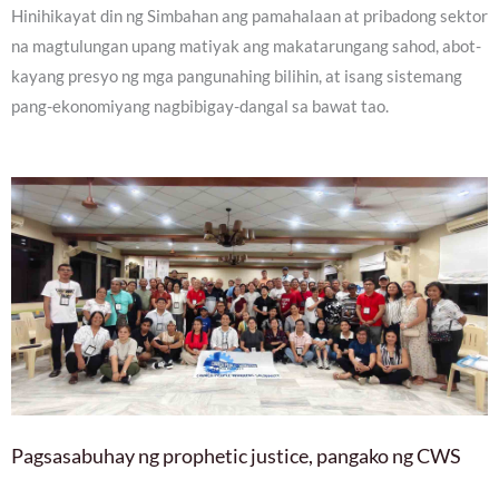
Hinihikayat din ng Simbahan ang pamahalaan at pribadong sektor
na magtulungan upang matiyak ang makatarungang sahod, abot-
kayang presyo ng mga pangunahing bilihin, at isang sistemang
pang-ekonomiyang nagbibigay-dangal sa bawat tao.
Pagsasabuhay ng prophetic justice, pangako ng CWS