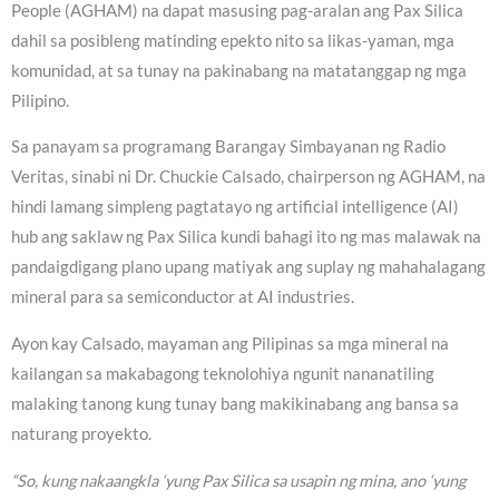
People (AGHAM) na dapat masusing pag-aralan ang Pax Silica
dahil sa posibleng matinding epekto nito sa likas-yaman, mga
komunidad, at sa tunay na pakinabang na matatanggap ng mga
Pilipino.
Sa panayam sa programang Barangay Simbayanan ng Radio
Veritas, sinabi ni Dr. Chuckie Calsado, chairperson ng AGHAM, na
hindi lamang simpleng pagtatayo ng artificial intelligence (AI)
hub ang saklaw ng Pax Silica kundi bahagi ito ng mas malawak na
pandaigdigang plano upang matiyak ang suplay ng mahahalagang
mineral para sa semiconductor at AI industries.
Ayon kay Calsado, mayaman ang Pilipinas sa mga mineral na
kailangan sa makabagong teknolohiya ngunit nananatiling
malaking tanong kung tunay bang makikinabang ang bansa sa
naturang proyekto.
“So, kung nakaangkla ‘yung Pax Silica sa usapin ng mina, ano ‘yung