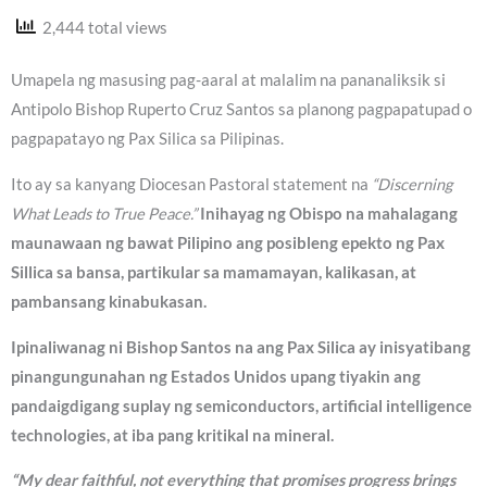
2,444 total views
Umapela ng masusing pag-aaral at malalim na pananaliksik si
Antipolo Bishop Ruperto Cruz Santos sa planong pagpapatupad o
pagpapatayo ng Pax Silica sa Pilipinas.
Ito ay sa kanyang Diocesan Pastoral statement na
“Discerning
What Leads to True Peace.”
Inihayag ng Obispo na mahalagang
maunawaan ng bawat Pilipino ang posibleng epekto ng Pax
Sillica sa bansa, partikular sa mamamayan, kalikasan, at
pambansang kinabukasan.
Ipinaliwanag ni Bishop Santos na ang Pax Silica ay inisyatibang
pinangungunahan ng Estados Unidos upang tiyakin ang
pandaigdigang suplay ng semiconductors, artificial intelligence
technologies, at iba pang kritikal na mineral.
“My dear faithful, not everything that promises progress brings