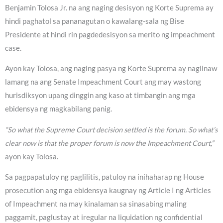
Benjamin Tolosa Jr. na ang naging desisyon ng Korte Suprema ay
hindi paghatol sa pananagutan o kawalang-sala ng Bise
Presidente at hindi rin pagdedesisyon sa merito ng impeachment
case.
Ayon kay Tolosa, ang naging pasya ng Korte Suprema ay naglinaw
lamang na ang Senate Impeachment Court ang may wastong
hurisdiksyon upang dinggin ang kaso at timbangin ang mga
ebidensya ng magkabilang panig.
“So what the Supreme Court decision settled is the forum. So what’s
clear now is that the proper forum is now the Impeachment Court,”
ayon kay Tolosa.
Sa pagpapatuloy ng paglilitis, patuloy na inihaharap ng House
prosecution ang mga ebidensya kaugnay ng Article I ng Articles
of Impeachment na may kinalaman sa sinasabing maling
paggamit, paglustay at iregular na liquidation ng confidential