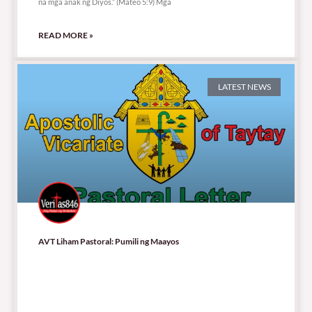
na mga anak ng Diyos.” (Mateo 5:9) Mga
READ MORE »
LATEST NEWS
AVT Liham Pastoral: Pumili ng Maayos
291,422 total views