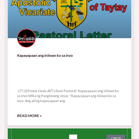
Kapayapaan ang iniiwan ko sa inyo
177,329 total views
177,329 total views AVT Liham Pastoral: Kapayapaan ang iniiwan ko
sa inyo Wika ng Panginoong Jesus: “Kapayapaan ang iniiwan ko sa
inyo. Ang aking kapayapaan ang
READ MORE »
CBCP