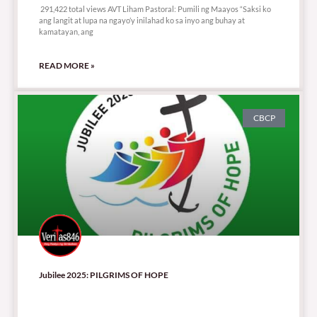
291,422 total views AVT Liham Pastoral: Pumili ng Maayos “Saksi ko
ang langit at lupa na ngayo’y inilahad ko sa inyo ang buhay at
kamatayan, ang
READ MORE »
CBCP
Jubilee 2025: PILGRIMS OF HOPE