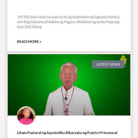
297,932 total views
297,932 total views Sa araw na ito ng Kapistahan ng Sagrada Pamilya,
atin ding inilulunsad Hubileo ng Pagasa. Idineklara ng Santo Papa ang
taon 2025 bilang
READ MORE »
LATEST NEWS
Liham Pastoral ng Apostoliko Bikaryato ng Puerto Princesa at