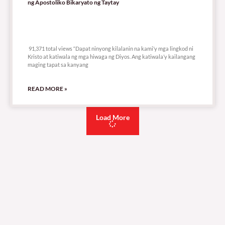
ng Apostoliko Bikaryato ng Taytay
91,371 total views
91,371 total views “Dapat ninyong kilalanin na kami’y mga lingkod ni
Kristo at katiwala ng mga hiwaga ng Diyos. Ang katiwala’y kailangang
maging tapat sa kanyang
READ MORE »
Load More