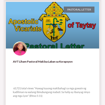
PASTORAL LETTER
AVT Liham Pastoral Makiisa Laban sa Korapsyon
63,721 total views
63,721 total views “Huwag kayong makibahagi sa mga gawain ng
kadiliman na walang ibinubungang mabuti. Sa halip ay ibunyag ninyo
ang mga iyon” (Efeso 5:11)