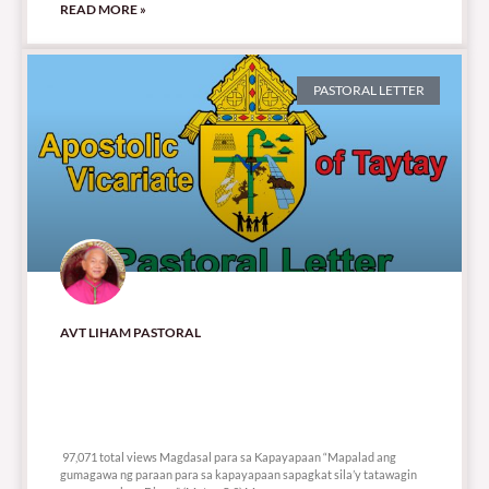
READ MORE »
PASTORAL LETTER
AVT LIHAM PASTORAL
97,071 total views
97,071 total views Magdasal para sa Kapayapaan “Mapalad ang
gumagawa ng paraan para sa kapayapaan sapagkat sila’y tatawagin