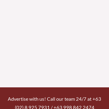
Advertise with us! Call our team 24/7 at +63
(02) 8 925 7931 / +63 998 842 2474