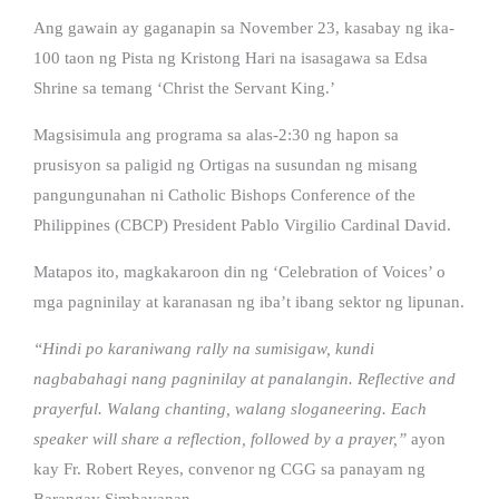
Ang gawain ay gaganapin sa November 23, kasabay ng ika-
100 taon ng Pista ng Kristong Hari na isasagawa sa Edsa
Shrine sa temang ‘Christ the Servant King.’
Magsisimula ang programa sa alas-2:30 ng hapon sa
prusisyon sa paligid ng Ortigas na susundan ng misang
pangungunahan ni Catholic Bishops Conference of the
Philippines (CBCP) President Pablo Virgilio Cardinal David.
Matapos ito, magkakaroon din ng ‘Celebration of Voices’ o
mga pagninilay at karanasan ng iba’t ibang sektor ng lipunan.
“Hindi po karaniwang rally na sumisigaw, kundi
nagbabahagi nang pagninilay at panalangin. Reflective and
prayerful. Walang chanting, walang sloganeering. Each
speaker will share a reflection, followed by a prayer,”
ayon
kay Fr. Robert Reyes, convenor ng CGG sa panayam ng
Barangay Simbayanan.