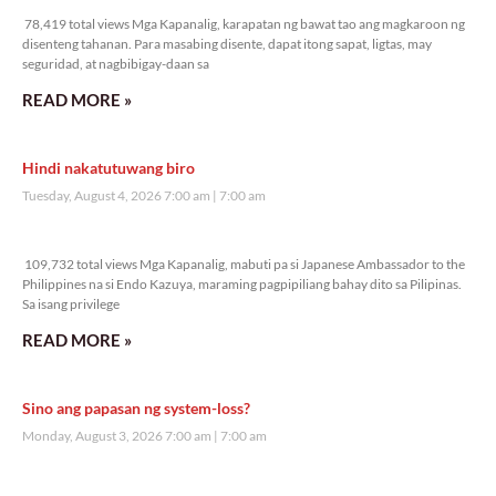
78,419 total views Mga Kapanalig, karapatan ng bawat tao ang magkaroon ng
disenteng tahanan. Para masabing disente, dapat itong sapat, ligtas, may
seguridad, at nagbibigay-daan sa
READ MORE »
Hindi nakatutuwang biro
Tuesday, August 4, 2026 7:00 am
7:00 am
109,732 total views
109,732 total views Mga Kapanalig, mabuti pa si Japanese Ambassador to the
Philippines na si Endo Kazuya, maraming pagpipiliang bahay dito sa Pilipinas.
Sa isang privilege
READ MORE »
Sino ang papasan ng system-loss?
Monday, August 3, 2026 7:00 am
7:00 am
141,750 total views