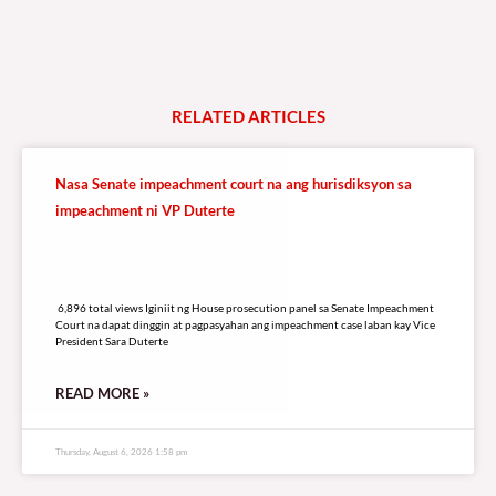
RELATED
A
R
T
I
C
L
E
S
Nasa Senate impeachment court na ang hurisdiksyon sa
impeachment ni VP Duterte
6,896 total views
6,896 total views Iginiit ng House prosecution panel sa Senate Impeachment
Court na dapat dinggin at pagpasyahan ang impeachment case laban kay Vice
President Sara Duterte
READ MORE »
Thursday, August 6, 2026 1:58 pm