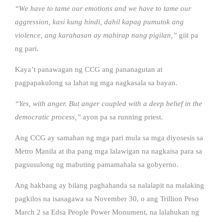
“We have to tame our emotions and we have to tame our
aggression, kasi kung hindi, dahil kapag pumutok ang
violence, ang karahasan ay mahirap nang pigilan,”
giit pa
ng pari.
Kaya’t panawagan ng CCG ang pananagutan at
pagpapakulong sa lahat ng mga nagkasala sa bayan.
“Yes, with anger. But anger coupled with a deep belief in the
democratic process,”
ayon pa sa running priest.
Ang CCG ay samahan ng mga pari mula sa mga diyosesis sa
Metro Manila at iba pang mga lalawigan na nagkaisa para sa
pagsusulong ng mabuting pamamahala sa gobyerno.
Ang hakbang ay bilang paghahanda sa nalalapit na malaking
pagkilos na isasagawa sa November 30, o ang Trillion Peso
March 2 sa Edsa People Power Monument, na lalahukan ng