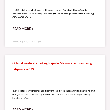
5,534 total views
5,534 total views Inihayag ng Commission on Audit o COA sa Senate
Impeachment Court na may kabuuang ₱375 milyong confidential funds ng
Office of the Vice
READ MORE »
Tuesday, August 4, 2026 3:17 pm
Official nautical chart ng Bajo de Masinloc, isinumite ng
Pilipinas sa UN
5,544 total views
5,544 total views Pormal nang isinumite ng Pilipinas sa United Nations ang
opisyal na nautical chart ng Bajo de Masinloc at mga nakapaligid nitong
katubigan. Ayon
READ MORE »