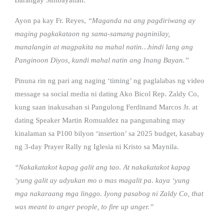
Ayon pa kay Fr. Reyes,
“Maganda na ang pagdiriwang ay
maging pagkakataon ng sama-samang pagninilay,
manalangin at magpakita na mahal natin…hindi lang ang
Panginoon Diyos, kundi mahal natin ang Inang Bayan.”
Pinuna rin ng pari ang naging ‘timing’ ng paglalabas ng video
message sa social media ni dating Ako Bicol Rep. Zaldy Co,
kung saan inakusahan si Pangulong Ferdinand Marcos Jr. at
dating Speaker Martin Romualdez na pangunahing may
kinalaman sa P100 bilyon ‘insertion’ sa 2025 budget, kasabay
ng 3-day Prayer Rally ng Iglesia ni Kristo sa Maynila.
“Nakakatakot kapag galit ang tao. At nakakatakot kapag
‘yung galit ay udyukan mo o mas magalit pa. kaya ‘yung
mga nakaraang mga linggo. Iyong pasabog ni Zaldy Co, that
was meant to anger people, to fire up anger.”