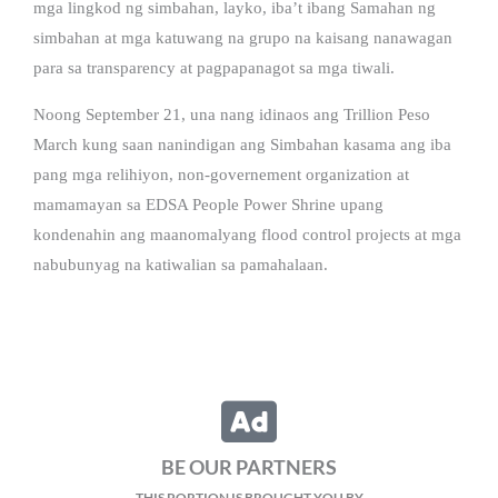
mga lingkod ng simbahan, layko, iba’t ibang Samahan ng
simbahan at mga katuwang na grupo na kaisang nanawagan
para sa transparency at pagpapanagot sa mga tiwali.
Noong September 21, una nang idinaos ang Trillion Peso
March kung saan nanindigan ang Simbahan kasama ang iba
pang mga relihiyon, non-governement organization at
mamamayan sa EDSA People Power Shrine upang
kondenahin ang maanomalyang flood control projects at mga
nabubunyag na katiwalian sa pamahalaan.
BE OUR PARTNERS
THIS PORTION IS BROUGHT YOU BY