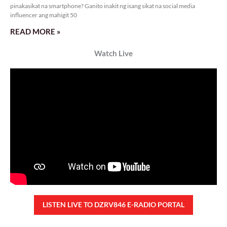
pinakasikat na smartphone? Ganito inakit ng isang sikat na social media
influencer ang mahigit 50
READ MORE »
Watch Live
LISTEN LIVE TO DZRV846 E-RADIO PORTAL