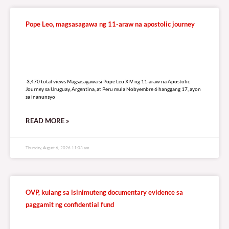
Pope Leo, magsasagawa ng 11-araw na apostolic journey
3,470 total views
3,470 total views Magsasagawa si Pope Leo XIV ng 11-araw na Apostolic
Journey sa Uruguay, Argentina, at Peru mula Nobyembre 6 hanggang 17, ayon
sa inanunsyo
READ MORE »
Thursday, August 6, 2026 11:03 am
OVP, kulang sa isinimuteng documentary evidence sa
paggamit ng confidential fund