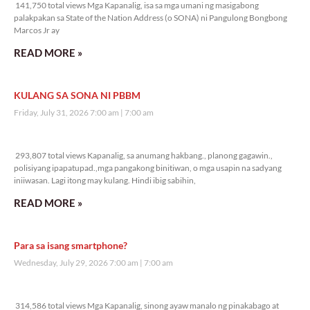
141,750 total views Mga Kapanalig, isa sa mga umani ng masigabong
palakpakan sa State of the Nation Address (o SONA) ni Pangulong Bongbong
Marcos Jr ay
READ MORE »
KULANG SA SONA NI PBBM
Friday, July 31, 2026 7:00 am
7:00 am
293,807 total views
293,807 total views Kapanalig, sa anumang hakbang., planong gagawin.,
polisiyang ipapatupad.,mga pangakong binitiwan, o mga usapin na sadyang
iniiwasan. Lagi itong may kulang. Hindi ibig sabihin,
READ MORE »
Para sa isang smartphone?
Wednesday, July 29, 2026 7:00 am
7:00 am
314,586 total views
314,586 total views Mga Kapanalig, sinong ayaw manalo ng pinakabago at