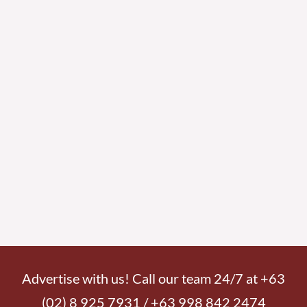
Advertise with us! Call our team 24/7 at +63
(02) 8 925 7931 / +63 998 842 2474