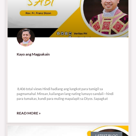
Kayo ang Magpakain
8,406 total views
8,406 total views Hindi hadlang ang lungkot para tumigil sa
pagmamahal. Minsan, kailangan lang nating lumayo sandali—hindi
para tumakas, kundi para muling mapalapit sa Diyos. Sapagkat
READ MORE »
LATEST BLOG