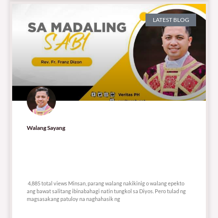
LATEST BLOG
Walang Sayang
4,885 total views
4,885 total views Minsan, parang walang nakikinig o walang epekto
ang bawat salitang ibinabahagi natin tungkol sa Diyos. Pero tulad ng
magsasakang patuloy na naghahasik ng