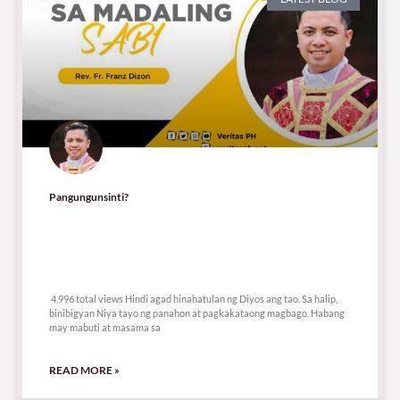
Pangungunsinti?
4,996 total views
4,996 total views Hindi agad hinahatulan ng Diyos ang tao. Sa halip,
binibigyan Niya tayo ng panahon at pagkakataong magbago. Habang
may mabuti at masama sa
READ MORE »