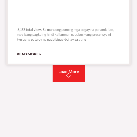
6,155 total views
6,155 total views Sa mundong puno ng mga bagay na panandalian,
may isang pagkaing hindi kailanman nauubos—ang presensya ni
Hesus na patuloy na nagbibigay-buhay sa ating
READ MORE »
Load More