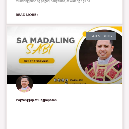
mundong puno ng pagod, pangamba, at walang tigil na
READ MORE »
LATEST BLOG
Pagtanggap at Pagpapasan
5,543 total views