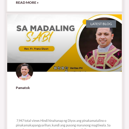
READ MORE »
LATEST BLOG
Pamatok
7,947 total views
7,947 total views Hindi hinahanap ng Diyos ang pinakamatalino o
pinakamakapangyarihan, kundi ang pusong marunong magtiwala. Sa