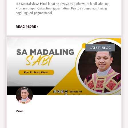
5,543 total views Hindi lahat ng biyaya ay ginhawa, at hindi lahat ng
krus ay sumpa. Kapag tinanggap natin si Kristo sa pamamagitan ng
paglilingkod, pagmamahal,
READ MORE »
LATEST BLOG
Pinili