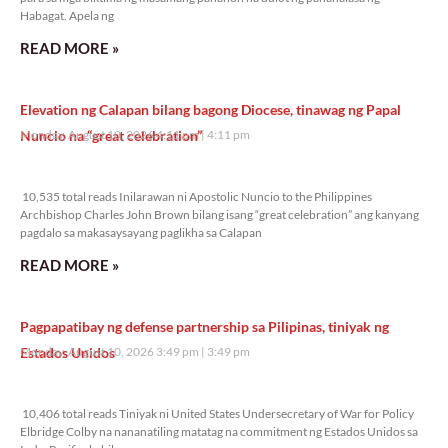
Habagat. Apela ng
READ MORE »
Elevation ng Calapan bilang bagong Diocese, tinawag ng Papal
Nuncio na “great celebration”
Monday, August 10, 2026 4:11 pm
4:11 pm
10,535 total reads
10,535 total reads Inilarawan ni Apostolic Nuncio to the Philippines
Archbishop Charles John Brown bilang isang “great celebration” ang kanyang
pagdalo sa makasaysayang paglikha sa Calapan
READ MORE »
Pagpapatibay ng defense partnership sa Pilipinas, tiniyak ng
Estados Unidos
Monday, August 10, 2026 3:49 pm
3:49 pm
10,406 total reads
10,406 total reads Tiniyak ni United States Undersecretary of War for Policy
Elbridge Colby na nananatiling matatag na commitment ng Estados Unidos sa