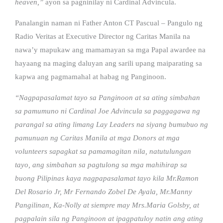
heaven,”
ayon sa pagninilay ni Cardinal Advincula.
Panalangin naman ni Father Anton CT Pascual – Pangulo ng
Radio Veritas at Executive Director ng Caritas Manila na
nawa’y mapukaw ang mamamayan sa mga Papal awardee na
hayaang na maging daluyan ang sarili upang maiparating sa
kapwa ang pagmamahal at habag ng Panginoon.
“Nagpapasalamat tayo sa Panginoon at sa ating simbahan
sa pamumuno ni Cardinal Joe Advincula sa paggagawa ng
parangal sa ating limang Lay Leaders na siyang bumubuo ng
pamunuan ng Caritas Manila at mga Donors at mga
volunteers sapagkat sa pamamagitan nila, natutulungan
tayo, ang simbahan sa pagtulong sa mga mahihirap sa
buong Pilipinas kaya nagpapasalamat tayo kila Mr.Ramon
Del Rosario Jr, Mr Fernando Zobel De Ayala, Mr.Manny
Pangilinan, Ka-Nolly at siempre may Mrs.Maria Golsby, at
pagpalain sila ng Panginoon at ipagpatuloy natin ang ating