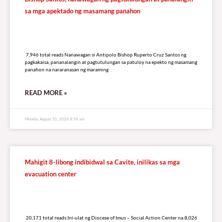
sa mga apektado ng masamang panahon
7,946 total reads
7,946 total reads Nanawagan si Antipolo Bishop Ruperto Cruz Santos ng
pagkakaisa, pananalangin at pagtutulungan sa patuloy na epekto ng masamang
panahon na nararanasan ng maraming
READ MORE »
Monday, August 10, 2026 8:58 am
Mahigit 8-libong indibidwal sa Cavite, inilikas sa mga
evacuation center
20,171 total reads
20,171 total reads Ini-ulat ng Diocese of Imus – Social Action Center na 8,026