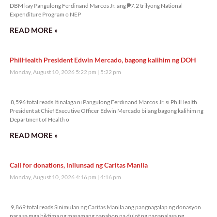
DBM kay Pangulong Ferdinand Marcos Jr. ang ₱7.2 trilyong National
Expenditure Program o NEP
READ MORE »
PhilHealth President Edwin Mercado, bagong kalihim ng DOH
Monday, August 10, 2026 5:22 pm
5:22 pm
8,596 total reads
8,596 total reads Itinalaga ni Pangulong Ferdinand Marcos Jr. si PhilHealth
President at Chief Executive Officer Edwin Mercado bilang bagong kalihim ng
Department of Health o
READ MORE »
Call for donations, inilunsad ng Caritas Manila
Monday, August 10, 2026 4:16 pm
4:16 pm
9,869 total reads
9,869 total reads Sinimulan ng Caritas Manila ang pangnagalap ng donasyon
para sa mga biktima ng masamang panahon na dulot ng pananalasa ng