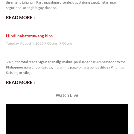
disenteng tahanan. Para masabing disente, dapat itong sapat, ligtas, may
seguridad, at nagbibigay-daan sa
READ MORE »
Hindi nakatutuwang biro
Tuesday, August 4, 2026 7:00 am
7:00 am
249,992 total reads
249,992 total reads Mga Kapanalig, mabuti pa si Japanese Ambassador to the
Philippines na si Endo Kazuya, maraming pagpipiliang bahay dito sa Pilipinas.
Sa isang privilege
READ MORE »
Watch Live