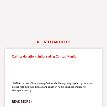
RELATED
A
R
T
I
C
L
E
S
Call for donations, inilunsad ng Caritas Manila
9,870 total reads
9,870 total reads Sinimulan ng Caritas Manila ang pangnagalap ng donasyon
para sa mga biktima ng masamang panahon na dulot ng pananalasa ng
Habagat. Apela ng
READ MORE »