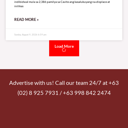
indibidwal mula sa 2,386 pamilya sa Cavite ang kasalukuyang na-displace at
inilikas
READ MORE »
Sunday, August 9, 2026 6:59 pm
Load More
Advertise with us! Call our team 24/7 at +63
(02) 8 925 7931 / +63 998 842 2474