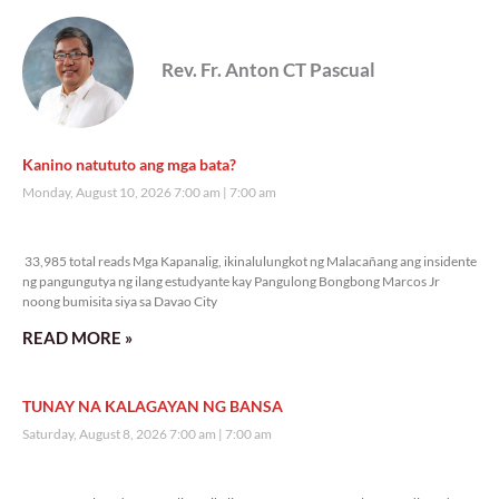
Rev. Fr. Anton CT Pascual
Kanino natututo ang mga bata?
Monday, August 10, 2026 7:00 am
7:00 am
33,985 total reads
33,985 total reads Mga Kapanalig, ikinalulungkot ng Malacañang ang insidente
ng pangungutya ng ilang estudyante kay Pangulong Bongbong Marcos Jr
noong bumisita siya sa Davao City
READ MORE »
TUNAY NA KALAGAYAN NG BANSA
Saturday, August 8, 2026 7:00 am
7:00 am
88,102 total reads