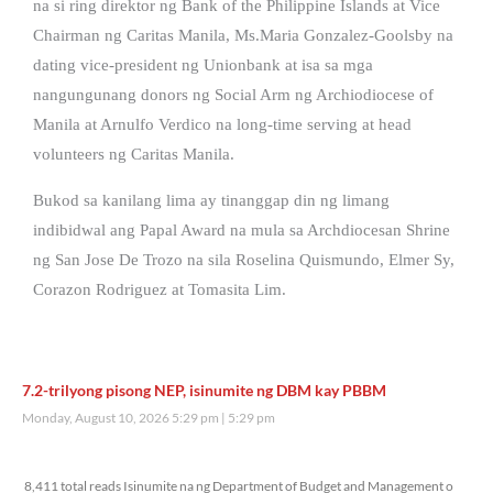
na si ring direktor ng Bank of the Philippine Islands at Vice
Chairman ng Caritas Manila, Ms.Maria Gonzalez-Goolsby na
dating vice-president ng Unionbank at isa sa mga
nangungunang donors ng Social Arm ng Archiodiocese of
Manila at Arnulfo Verdico na long-time serving at head
volunteers ng Caritas Manila.
Bukod sa kanilang lima ay tinanggap din ng limang
indibidwal ang Papal Award na mula sa Archdiocesan Shrine
ng San Jose De Trozo na sila Roselina Quismundo, Elmer Sy,
Corazon Rodriguez at Tomasita Lim.
7.2-trilyong pisong NEP, isinumite ng DBM kay PBBM
Monday, August 10, 2026 5:29 pm
5:29 pm
8,411 total reads
8,411 total reads Isinumite na ng Department of Budget and Management o