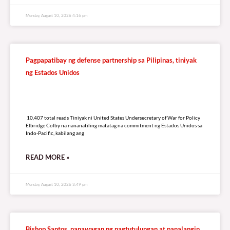
Monday, August 10, 2026 4:16 pm
Pagpapatibay ng defense partnership sa Pilipinas, tiniyak
ng Estados Unidos
10,407 total reads
10,407 total reads Tiniyak ni United States Undersecretary of War for Policy
Elbridge Colby na nananatiling matatag na commitment ng Estados Unidos sa
Indo-Pacific, kabilang ang
READ MORE »
Monday, August 10, 2026 3:49 pm
Bishop Santos, nanawagan ng pagtutulungan at panalangin