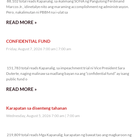
88,102 total reads Kapanalig, sa ikalimang SONA ng Pangulong Ferdinand
Marcos Jr., idinetalye nito ang maraming accomplishment ng administrasyon.
Pero, nakalimutan ni PBBM na i-ulat sa
READ MORE »
CONFIDENTIAL FUND
Friday, August 7, 2026 7:00 am
7:00 am
151,783 total reads
151,783 total reads Kapanalig, sa impeachment trial ni Vice President Sara
Duterte, naging malinaw sa madlang bayan na ang “confidential fund” ay isang
public fund o
READ MORE »
Karapatan sa disenteng tahanan
Wednesday, August 5, 2026 7:00 am
7:00 am
219,809 total reads
219,809 total reads Mga Kapanalig, karapatan ng bawat tao ang magkaroon ng