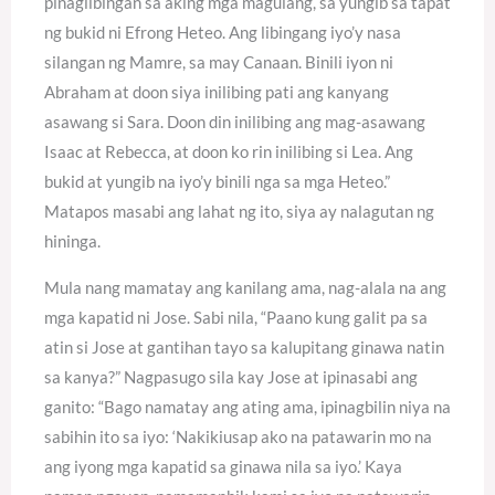
pinaglibingan sa aking mga magulang, sa yungib sa tapat
ng bukid ni Efrong Heteo. Ang libingang iyo’y nasa
silangan ng Mamre, sa may Canaan. Binili iyon ni
Abraham at doon siya inilibing pati ang kanyang
asawang si Sara. Doon din inilibing ang mag-asawang
Isaac at Rebecca, at doon ko rin inilibing si Lea. Ang
bukid at yungib na iyo’y binili nga sa mga Heteo.”
Matapos masabi ang lahat ng ito, siya ay nalagutan ng
hininga.
Mula nang mamatay ang kanilang ama, nag-alala na ang
mga kapatid ni Jose. Sabi nila, “Paano kung galit pa sa
atin si Jose at gantihan tayo sa kalupitang ginawa natin
sa kanya?” Nagpasugo sila kay Jose at ipinasabi ang
ganito: “Bago namatay ang ating ama, ipinagbilin niya na
sabihin ito sa iyo: ‘Nakikiusap ako na patawarin mo na
ang iyong mga kapatid sa ginawa nila sa iyo.’ Kaya