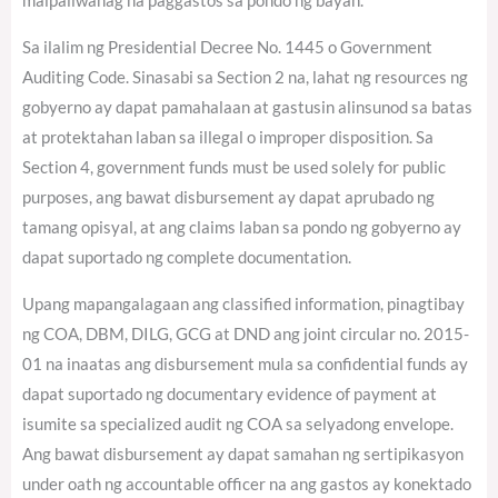
maipaliwanag na paggastos sa pondo ng bayan.
Sa ilalim ng Presidential Decree No. 1445 o Government
Auditing Code. Sinasabi sa Section 2 na, lahat ng resources ng
gobyerno ay dapat pamahalaan at gastusin alinsunod sa batas
at protektahan laban sa illegal o improper disposition. Sa
Section 4, government funds must be used solely for public
purposes, ang bawat disbursement ay dapat aprubado ng
tamang opisyal, at ang claims laban sa pondo ng gobyerno ay
dapat suportado ng complete documentation.
Upang mapangalagaan ang classified information, pinagtibay
ng COA, DBM, DILG, GCG at DND ang joint circular no. 2015-
01 na inaatas ang disbursement mula sa confidential funds ay
dapat suportado ng documentary evidence of payment at
isumite sa specialized audit ng COA sa selyadong envelope.
Ang bawat disbursement ay dapat samahan ng sertipikasyon
under oath ng accountable officer na ang gastos ay konektado