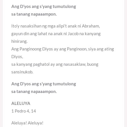
Ang D’yos ang s’yang tumutulong
sa tanang napaaampon.
Ito’y nasaksihan ng mga alipi’t anak ni Abraham,
gayun din ang lahat na anak ni Jacob na kanyang
hinirang.
Ang Panginoong Diyos ay ang Panginoon, siya ang ating
Diyos,
sa kanyang paghatol ay ang nasasaklaw, buong
sansinukob.
Ang D’yos ang s’yang tumutulong
sa tanang napaaampon.
ALELUYA
1 Pedro 4, 14
Aleluya! Aleluya!