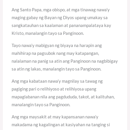
Ang Santo Papa, mga obispo, at mga tinawag nawa’y
maging gabay ng Bayan ng Diyos upang umakay sa
sangkatauhan sa kaalaman at pananampalataya kay
Kristo, manalangin tayo sa Panginoon.
Tayo nawa’y mabigyan ng biyaya na harapin ang
mahihirap na pagsubok nang may katapangan,
nalalaman na panig sa atin ang Panginoon na nagbibigay
sa atin ng lakas, manalangin tayo sa Panginoon.
Ang mga kabataan nawa’y magnilay sa tawag ng
pagiging pari o relihiyoso at relihiyosa upang
mapaglabanan nila ang pagdududa, takot, at kalituhan,
manalangin tayo sa Panginoon.
Ang mga maysakit at may kapansanan nawa’y
makadama ng kagalingan at kasiyahan na tanging si