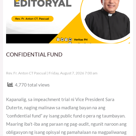
CONFIDENTIAL FUND
Rev. Fr. Anton CT Pascual
Friday, August 7, 2026 7:00 am
4,770 total views
Kapanalig, sa impeachment trial ni Vice President Sara
Duterte, naging malinaw sa madlang bayan na ang
“confidential fund” ay isang public fund o pera ng taumbayan.
Maaring iba’t-iba ang paraan ng pag-audit, ngunit naroon ang
obligasyon ng isang opisyal ng pamahalaan na magpaliwanag