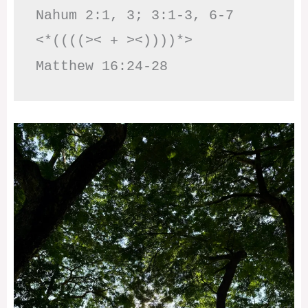
Nahum 2:1, 3; 3:1-3, 6-7     
<*((((>< + ><))))*>     
Matthew 16:24-28