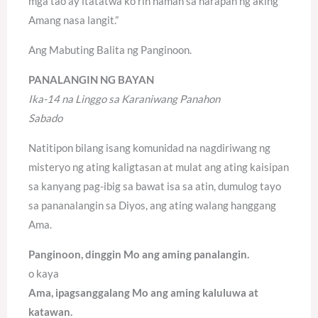
mga tao ay itatatwa ko rin naman sa harapan ng aking
Amang nasa langit.”
Ang Mabuting Balita ng Panginoon.
PANALANGIN NG BAYAN
Ika-14 na Linggo sa Karaniwang Panahon
Sabado
Natitipon bilang isang komunidad na nagdiriwang ng
misteryo ng ating kaligtasan at mulat ang ating kaisipan
sa kanyang pag-ibig sa bawat isa sa atin, dumulog tayo
sa pananalangin sa Diyos, ang ating walang hanggang
Ama.
Panginoon, dinggin Mo ang aming panalangin.
o kaya
Ama, ipagsanggalang Mo ang aming kaluluwa at
katawan.