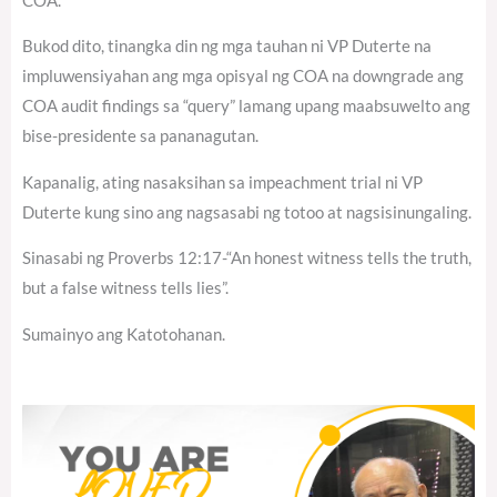
COA.
Bukod dito, tinangka din ng mga tauhan ni VP Duterte na
impluwensiyahan ang mga opisyal ng COA na downgrade ang
COA audit findings sa “query” lamang upang maabsuwelto ang
bise-presidente sa pananagutan.
Kapanalig, ating nasaksihan sa impeachment trial ni VP
Duterte kung sino ang nagsasabi ng totoo at nagsisinungaling.
Sinasabi ng Proverbs 12:17-“An honest witness tells the truth,
but a false witness tells lies”.
Sumainyo ang Katotohanan.