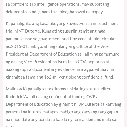
sa confidential o intelligence operations, may suportang
dokumento, hindi ginamit sa ipinagbabawal na bagay.
Kapanalig, ito ang kasalukuyang kuwestyon sa impeachment
trial ni VP Duterte. Kung ating susuriin gamit ang mga
panununtunan sa government auditing code at joint circular
no.2015-01, nabigo, at nagkulang ang Office of the Vice
President at Department of Education sa ilalim ng pamumuno
ng dating Vice-President na isumite sa COA ang tama at
naaangkop na documentary evidence na magpapatunay na
ginamit sa tama ang 162-milyong pisong confidential fund.
Malinaw Kapanalig sa testimonya ni dating state auditor
Roderick Wamil na ang confidential fund ng OVP at
Department of Education ay ginamit ni VP Duterte sa kanyang
personal na interes matapos mabigo ang kanyang tanggapan
na i-liquidate ang pondo sa kabila ng formal demand mula sa