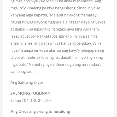
ng mga apo niya kay Maquir na anak ni Manases. Ang
mga ito’y kinalong pa niya nang isilang. Sinabi niya sa
kanyang mga kapatid, “Malapit na akong mamatay,
ngunit huwag kayong mag-alala. Iingatan kayo ng Diyos
at ibabalik sa lupaing ipinangako niya kina Abraham,
Isaac at Jacob.” Pagkatapos, ipinagbilin niya sa mga
anak ni Israel ang gagawin sa kanyang bangkay. Wika
niya, “Isumpa ninyo sa akin na pag kayo’y nilingap na ng
Diyos at inialis sa lupaing ito, dadalhin ninyo ang aking
mga buto.” Namatay nga si Jose sa gulang na sandaa’t
sampung taon.
Ang Salita ng Diyos.
SALMONG TUGUNAN
Salmo 104, 1-2. 3-4. 6-7
Ang D’yos ang s’yang tumutulong