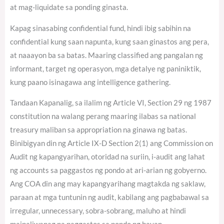
at mag-liquidate sa ponding ginasta.
Kapag sinasabing confidential fund, hindi ibig sabihin na
confidential kung saan napunta, kung saan ginastos ang pera,
at naaayon ba sa batas. Maaring classified ang pangalan ng
informant, target ng operasyon, mga detalye ng paniniktik,
kung paano isinagawa ang intelligence gathering.
Tandaan Kapanalig, sa ilalim ng Article VI, Section 29 ng 1987
constitution na walang perang maaring ilabas sa national
treasury maliban sa appropriation na ginawa ng batas.
Binibigyan din ng Article IX-D Section 2(1) ang Commission on
Audit ng kapangyarihan, otoridad na suriin, i-audit ang lahat
ng accounts sa paggastos ng pondo at ari-arian ng gobyerno.
Ang COA din ang may kapangyarihang magtakda ng saklaw,
paraan at mga tuntunin ng audit, kabilang ang pagbabawal sa
irregular, unnecessary, sobra-sobrang, maluho at hindi