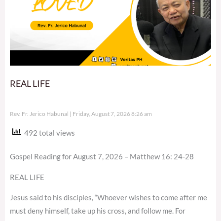
REAL LIFE
Rev. Fr. Jerico Habunal
Friday, August 7, 2026 8:26 am
492 total views
Gospel Reading for August 7, 2026 – Matthew 16: 24-28
REAL LIFE
Jesus said to his disciples, “Whoever wishes to come after me
must deny himself, take up his cross, and follow me. For