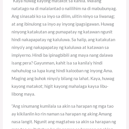
“Kaya huwag kayong matakot sa kanila. Walang
natatago na di malalantad o nalilihim na di mabubunyag.
Ang sinasabi ko sa inyo sa dilim, ulitin ninyo sa liwanag;
at ang ibinulong sa inyo ay inyong ipagsigawan. Huwag
ninyong katakutan ang pumapatay ng katawan ngunit
hindi nakapapatay ng kaluluwa. Sa halip, ang katakutan
ninyo’y ang nakapapatay ng kaluluwa at katawan sa
impiyerno. Hindi ba ipinagbibili ang maya nang dalawa
isang pera? Gayunman, kahit isa sa kanila’y hindi
nahuhulog sa lupa kung hindi kalooban ng inyong Ama.
Maging ang buhok ninyo’y bilang na lahat. Kaya, huwag
kayong matakot; higit kayong mahalaga kaysa libu-
libong maya.
“Ang sinumang kumilala sa akin sa harapan ng mga tao
ay kikilanlin ko rin naman sa harapan ng aking Amang
nasa langit. Ngunit ang magtatwa sa akin sa harapan ng