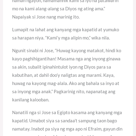
naman ngayon, namamanhik kami sa iyo na patawarin
mo na kami alang-alang sa Diyos ng ating ama.”
Napaiyak si Jose nang marinig ito.
Lumapit na lahat ang kanyang mga kapatid at yumuko
sa harapan niya. “Kami’y mga alipin mo,” wika nila.
Ngunit sinabi ni Jose, “Huwag kayong matakot, hindi ko
kayo paghihigantihan! Masama nga ang inyong ginawa
sa akin, subalit ipinahintulot iyon ng Diyos para sa
kabutihan, at dahil doo’y naligtas ang marami. Kaya,
huwag na kayong mag-alala. Ako ang bahala sa inyo at
sa inyong mga anak.” Pagkarinig nito, napanatag ang
kanilang kalooban.
Nanatili nga si Jose sa Egipto kasama ang kanyang mga
kapatid. Umabot siya sa sandaa’t sampung taon bago
namatay. Inabot pa siya ng mga apo ni Efraim, gayun din