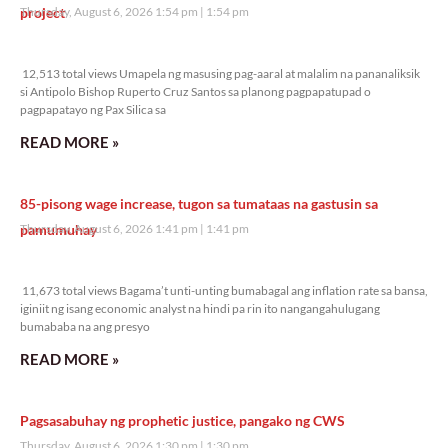
project
Thursday, August 6, 2026 1:54 pm
1:54 pm
12,513 total views
12,513 total views Umapela ng masusing pag-aaral at malalim na pananaliksik
si Antipolo Bishop Ruperto Cruz Santos sa planong pagpapatupad o
pagpapatayo ng Pax Silica sa
READ MORE »
85-pisong wage increase, tugon sa tumataas na gastusin sa
pamumuhay
Thursday, August 6, 2026 1:41 pm
1:41 pm
11,673 total views
11,673 total views Bagama’t unti-unting bumabagal ang inflation rate sa bansa,
iginiit ng isang economic analyst na hindi pa rin ito nangangahulugang
bumababa na ang presyo
READ MORE »
Pagsasabuhay ng prophetic justice, pangako ng CWS
Thursday, August 6, 2026 1:30 pm
1:30 pm