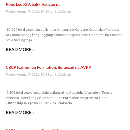
Pope Leo XIV, balik Vatican na
Friday, August 7, 2026 10:50 am
10:50 am
10,529 total views
10,529 total views Nagbalik na sa Vatican ang Kanyang Kabanalan Pope Leo
XIV matapos ang ilang linggong pamamahinga sa Castel Gandolfo, na summer
residence ng mga
READ MORE »
CBCP Katipunan Formation, ilulunsad ng AVPP
Friday, August 7, 2026 10:28 am
10:28 am
9,801 total views
9,801 total views Nakatakdang ilunsad ng Apostolic Vicariate of Puerto
Princesa (AVPP) ang CBCP Katipunan Formation Program for Good
Citizenship sa Agosto 11, 2026 sa Seminario
READ MORE »