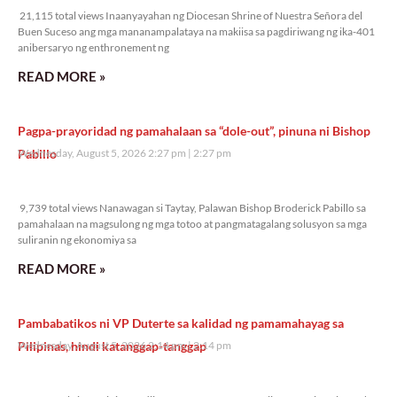
21,115 total views Inaanyayahan ng Diocesan Shrine of Nuestra Señora del
Buen Suceso ang mga mananampalataya na makiisa sa pagdiriwang ng ika-401
anibersaryo ng enthronement ng
READ MORE »
Pagpa-prayoridad ng pamahalaan sa “dole-out”, pinuna ni Bishop
Pabillo
Wednesday, August 5, 2026 2:27 pm
2:27 pm
9,739 total views
9,739 total views Nanawagan si Taytay, Palawan Bishop Broderick Pabillo sa
pamahalaan na magsulong ng mga totoo at pangmatagalang solusyon sa mga
suliranin ng ekonomiya sa
READ MORE »
Pambabatikos ni VP Duterte sa kalidad ng pamamahayag sa
Pilipinas, hindi katanggap-tanggap
Wednesday, August 5, 2026 2:14 pm
2:14 pm
9,757 total views