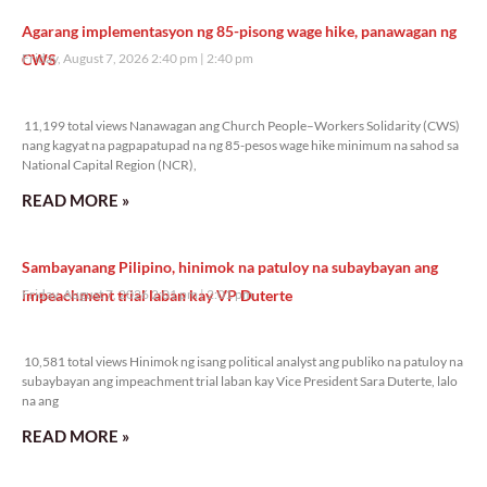
Agarang implementasyon ng 85-pisong wage hike, panawagan ng
CWS
Friday, August 7, 2026 2:40 pm
2:40 pm
11,199 total views
11,199 total views Nanawagan ang Church People–Workers Solidarity (CWS)
nang kagyat na pagpapatupad na ng 85-pesos wage hike minimum na sahod sa
National Capital Region (NCR),
READ MORE »
Sambayanang Pilipino, hinimok na patuloy na subaybayan ang
impeachment trial laban kay VP Duterte
Friday, August 7, 2026 2:01 pm
2:01 pm
10,581 total views
10,581 total views Hinimok ng isang political analyst ang publiko na patuloy na
subaybayan ang impeachment trial laban kay Vice President Sara Duterte, lalo
na ang
READ MORE »