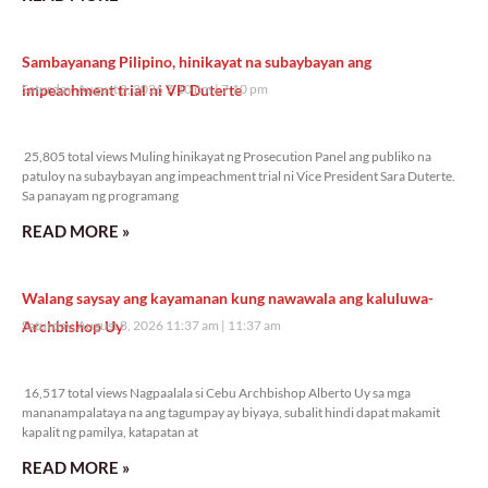
Sambayanang Pilipino, hinikayat na subaybayan ang
impeachment trial ni VP Duterte
Saturday, August 8, 2026 7:10 pm
7:10 pm
25,805 total views
25,805 total views Muling hinikayat ng Prosecution Panel ang publiko na
patuloy na subaybayan ang impeachment trial ni Vice President Sara Duterte.
Sa panayam ng programang
READ MORE »
Walang saysay ang kayamanan kung nawawala ang kaluluwa-
Archbishop Uy
Saturday, August 8, 2026 11:37 am
11:37 am
16,517 total views
16,517 total views Nagpaalala si Cebu Archbishop Alberto Uy sa mga
mananampalataya na ang tagumpay ay biyaya, subalit hindi dapat makamit
kapalit ng pamilya, katapatan at
READ MORE »