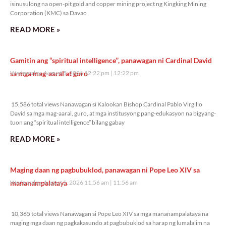
isinusulong na open-pit gold and copper mining project ng Kingking Mining
Corporation (KMC) sa Davao
READ MORE »
Gamitin ang “spiritual intelligence’’, panawagan ni Cardinal David
sa mga mag-aaral at guro
Wednesday, August 5, 2026 12:22 pm
12:22 pm
15,586 total views
15,586 total views Nanawagan si Kalookan Bishop Cardinal Pablo Virgilio
David sa mga mag-aaral, guro, at mga institusyong pang-edukasyon na bigyang-
tuon ang “spiritual intelligence” bilang gabay
READ MORE »
Maging daan ng pagbubuklod, panawagan ni Pope Leo XIV sa
mananampalataya
Wednesday, August 5, 2026 11:56 am
11:56 am
10,365 total views
10,365 total views Nanawagan si Pope Leo XIV sa mga mananampalataya na
maging mga daan ng pagkakasundo at pagbubuklod sa harap ng lumalalim na