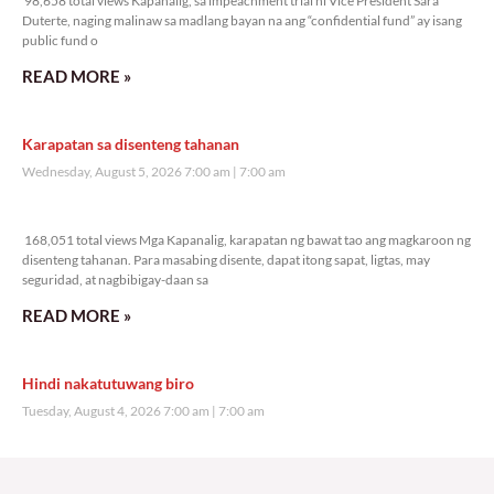
98,658 total views Kapanalig, sa impeachment trial ni Vice President Sara
Duterte, naging malinaw sa madlang bayan na ang “confidential fund” ay isang
public fund o
READ MORE »
Karapatan sa disenteng tahanan
Wednesday, August 5, 2026 7:00 am
7:00 am
168,051 total views
168,051 total views Mga Kapanalig, karapatan ng bawat tao ang magkaroon ng
disenteng tahanan. Para masabing disente, dapat itong sapat, ligtas, may
seguridad, at nagbibigay-daan sa
READ MORE »
Hindi nakatutuwang biro
Tuesday, August 4, 2026 7:00 am
7:00 am
199,178 total views
199,178 total views Mga Kapanalig, mabuti pa si Japanese Ambassador to the