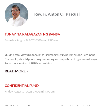
Rev. Fr. Anton CT Pascual
TUNAY NA KALAGAYAN NG BANSA
Saturday, August 8, 2026 7:00 am
7:00 am
33,344 total views
33,344 total views Kapanalig, sa ikalimang SONA ng Pangulong Ferdinand
Marcos Jr., idinetalye nito ang maraming accomplishment ng administrasyon.
Pero, nakalimutan ni PBBM na i-ulat sa
READ MORE »
CONFIDENTIAL FUND
Friday, August 7, 2026 7:00 am
7:00 am
98,658 total views