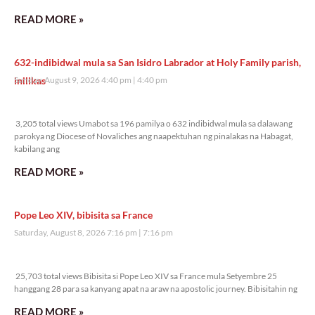
READ MORE »
632-indibidwal mula sa San Isidro Labrador at Holy Family parish,
inilikas
Sunday, August 9, 2026 4:40 pm
4:40 pm
3,205 total views
3,205 total views Umabot sa 196 pamilya o 632 indibidwal mula sa dalawang
parokya ng Diocese of Novaliches ang naapektuhan ng pinalakas na Habagat,
kabilang ang
READ MORE »
Pope Leo XIV, bibisita sa France
Saturday, August 8, 2026 7:16 pm
7:16 pm
25,703 total views
25,703 total views Bibisita si Pope Leo XIV sa France mula Setyembre 25
hanggang 28 para sa kanyang apat na araw na apostolic journey. Bibisitahin ng
READ MORE »