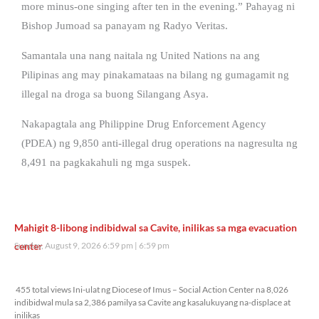
more minus-one singing after ten in the evening.” Pahayag ni
Bishop Jumoad sa panayam ng Radyo Veritas.
Samantala una nang naitala ng United Nations na ang
Pilipinas ang may pinakamataas na bilang ng gumagamit ng
illegal na droga sa buong Silangang Asya.
Nakapagtala ang Philippine Drug Enforcement Agency
(PDEA) ng 9,850 anti-illegal drug operations na nagresulta ng
8,491 na pagkakahuli ng mga suspek.
Mahigit 8-libong indibidwal sa Cavite, inilikas sa mga evacuation
center
Sunday, August 9, 2026 6:59 pm
6:59 pm
455 total views
455 total views Ini-ulat ng Diocese of Imus – Social Action Center na 8,026
indibidwal mula sa 2,386 pamilya sa Cavite ang kasalukuyang na-displace at
inilikas