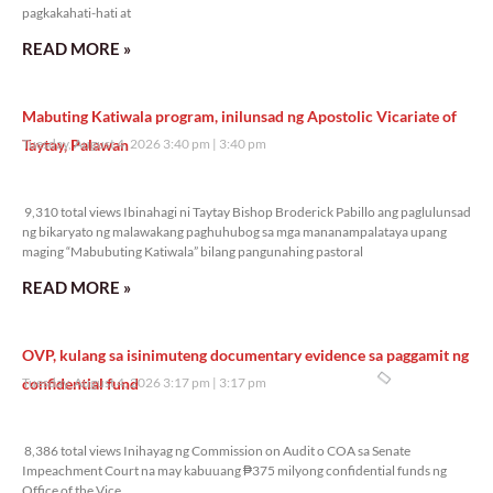
pagkakahati-hati at
READ MORE »
Mabuting Katiwala program, inilunsad ng Apostolic Vicariate of
Taytay, Palawan
Tuesday, August 4, 2026 3:40 pm
3:40 pm
9,310 total views
9,310 total views Ibinahagi ni Taytay Bishop Broderick Pabillo ang paglulunsad
ng bikaryato ng malawakang paghuhubog sa mga mananampalataya upang
maging “Mabubuting Katiwala” bilang pangunahing pastoral
READ MORE »
OVP, kulang sa isinimuteng documentary evidence sa paggamit ng
confidential fund
Tuesday, August 4, 2026 3:17 pm
3:17 pm
8,386 total views
8,386 total views Inihayag ng Commission on Audit o COA sa Senate
Impeachment Court na may kabuuang ₱375 milyong confidential funds ng
Office of the Vice