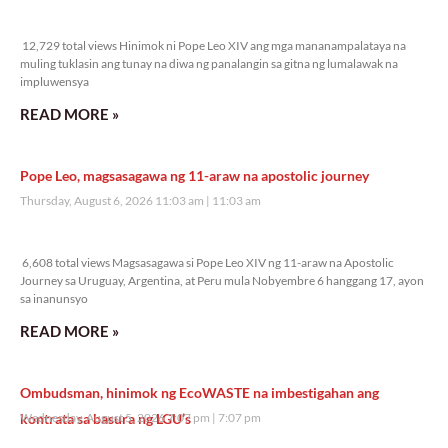
12,729 total views
12,729 total views Hinimok ni Pope Leo XIV ang mga mananampalataya na
muling tuklasin ang tunay na diwa ng panalangin sa gitna ng lumalawak na
impluwensya
READ MORE »
Pope Leo, magsasagawa ng 11-araw na apostolic journey
Thursday, August 6, 2026 11:03 am
11:03 am
6,608 total views
6,608 total views Magsasagawa si Pope Leo XIV ng 11-araw na Apostolic
Journey sa Uruguay, Argentina, at Peru mula Nobyembre 6 hanggang 17, ayon
sa inanunsyo
READ MORE »
Ombudsman, hinimok ng EcoWASTE na imbestigahan ang
kontrata sa basura ng LGU’s
Wednesday, August 5, 2026 7:07 pm
7:07 pm