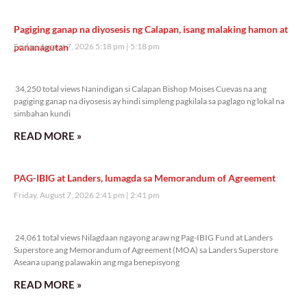
Pagiging ganap na diyosesis ng Calapan, isang malaking hamon at
pananagutan
Friday, August 7, 2026 5:18 pm
5:18 pm
34,250 total views
34,250 total views Nanindigan si Calapan Bishop Moises Cuevas na ang
pagiging ganap na diyosesis ay hindi simpleng pagkilala sa paglago ng lokal na
simbahan kundi
READ MORE »
PAG-IBIG at Landers, lumagda sa Memorandum of Agreement
Friday, August 7, 2026 2:41 pm
2:41 pm
24,061 total views
24,061 total views Nilagdaan ngayong araw ng Pag-IBIG Fund at Landers
Superstore ang Memorandum of Agreement (MOA) sa Landers Superstore
Aseana upang palawakin ang mga benepisyong
READ MORE »