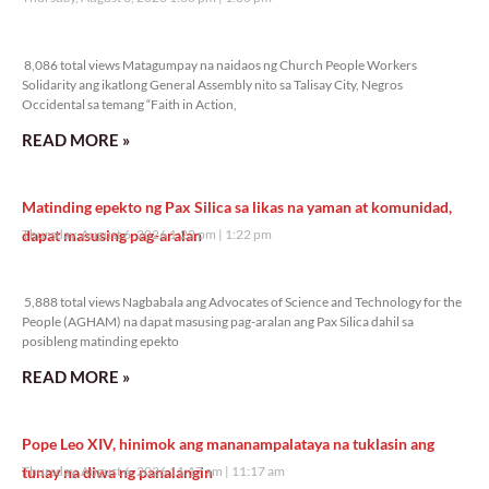
8,086 total views
8,086 total views Matagumpay na naidaos ng Church People Workers
Solidarity ang ikatlong General Assembly nito sa Talisay City, Negros
Occidental sa temang “Faith in Action,
READ MORE »
Matinding epekto ng Pax Silica sa likas na yaman at komunidad,
dapat masusing pag-aralan
Thursday, August 6, 2026 1:22 pm
1:22 pm
5,888 total views
5,888 total views Nagbabala ang Advocates of Science and Technology for the
People (AGHAM) na dapat masusing pag-aralan ang Pax Silica dahil sa
posibleng matinding epekto
READ MORE »
Pope Leo XIV, hinimok ang mananampalataya na tuklasin ang
tunay na diwa ng panalangin
Thursday, August 6, 2026 11:17 am
11:17 am