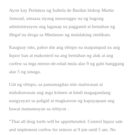
Ayon kay Prelatura ng Isabela de Basilan bishop Martin
Jumoad, umaasa siyang masusugpo na ng bagong
administrasyon ang laganap na paggamit at bentahan ng
illegal na droga sa Mindanao ng malalaking sindikato.
Kaugnay nito, pabor din ang obispo na maipatupad na ang
liquor ban at makontrol na ang bentahan ng alak at ang
curfew sa mga menor-de-edad mula alas 9 ng gabi hanggang
alas 5 ng umaga.
Giit ng obispo, sa pamamagitan nito maiiwasan at
mababawasan ang mga krimen at hindi magagandang
nangyayari sa paligid at magkaroon ng kapayapaan ang
bawat mamamayan sa rehiyon .
“That all drug lords will be apprehended. Control liquor sale
and implement curfew for minors at 9 pm until 5 am. No