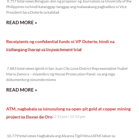
9,757 total views Binigyan-diin ng propesor ng Journalism sa University of the
Philippines na hindi katanggap-tanggap ang malawakang pagbatikos ni Vice
President Sara Duterte sa kalidad
READ MORE »
Receipients ng confidential funds ni VP Duterte, hindi na
kailangang iharap sa impeachment trial
Wednesday, August 5, 2026 1:49 pm
1:49 pm
7,883 total views
7,883 total views Iginiit ni San Juan City Lone District Representative Ysabel
Maria Zamora – miyembro ng House Prosecution Panel, na ang mga
dokumentong isinumite mismo
READ MORE »
ATM, nagbabala sa isinusulong na open-pit gold at copper mining
project sa Davao de Oro
Wednesday, August 5, 2026 12:53 pm
12:53 pm
10,779 total views
10,779 total views Nagbabala ang Alyansa Tigil Mina (ATM) laban sa