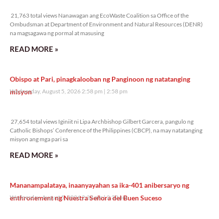
21,763 total views
21,763 total views Nanawagan ang EcoWaste Coalition sa Office of the
Ombudsman at Department of Environment and Natural Resources (DENR)
na magsagawa ng pormal at masusing
READ MORE »
Obispo at Pari, pinagkalooban ng Panginoon ng natatanging
misyon
Wednesday, August 5, 2026 2:58 pm
2:58 pm
27,654 total views
27,654 total views Iginiit ni Lipa Archbishop Gilbert Garcera, pangulo ng
Catholic Bishops’ Conference of the Philippines (CBCP), na may natatanging
misyon ang mga pari sa
READ MORE »
Mananampalataya, inaanyayahan sa ika-401 anibersaryo ng
enthronement ng Nuestra Señora del Buen Suceso
Wednesday, August 5, 2026 2:32 pm
2:32 pm
21,115 total views