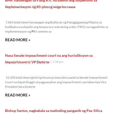
BMP, nanawagan sa Pasig RTC na bawiin ang suspension sa
implementasyon ng 85-pisong wage increase
Thursday, August 6, 2026 2:18 pm
2:18 pm
7,865 total views
7,865 total views Nanawagan ang Bukluran ng Manggagawang Pilipino sa
hudikatura na bawiin ang temporary restraining order (TRO) na nagpahinto sa
implementasyon ng ₱85 umento sa
READ MORE »
Nasa Senate impeachment court na ang hurisdiksyon sa
impeachment ni VP Duterte
Thursday, August 6, 2026 1:58 pm
1:58 pm
12,350 total views
12,350 total views Iginiit ng House prosecution panel sa Senate Impeachment
Court na dapat dinggin at pagpasyahan ang impeachment case laban kay Vice
President Sara Duterte
READ MORE »
Bishop Santos, nagbabala sa matinding panganib ng Pax Silica