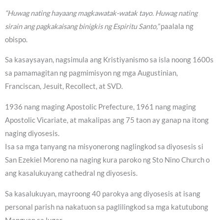
“Huwag nating hayaang magkawatak-watak tayo. Huwag nating
sirain ang pagkakaisang binigkis ng Espiritu Santo,”
paalala ng
obispo.
Sa kasaysayan, nagsimula ang Kristiyanismo sa isla noong 1600s
sa pamamagitan ng pagmimisyon ng mga Augustinian,
Franciscan, Jesuit, Recollect, at SVD.
1936 nang maging Apostolic Prefecture, 1961 nang maging
Apostolic Vicariate, at makalipas ang 75 taon ay ganap na itong
naging diyosesis.
Isa sa mga tanyang na misyonerong naglingkod sa diyosesis si
San Ezekiel Moreno na naging kura paroko ng Sto Nino Church o
ang kasalukuyang cathedral ng diyosesis.
Sa kasalukuyan, mayroong 40 parokya ang diyosesis at isang
personal parish na nakatuon sa paglilingkod sa mga katutubong