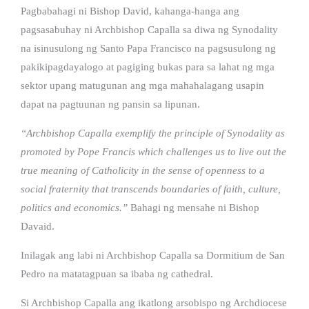
Pagbabahagi ni Bishop David, kahanga-hanga ang
pagsasabuhay ni Archbishop Capalla sa diwa ng Synodality
na isinusulong ng Santo Papa Francisco na pagsusulong ng
pakikipagdayalogo at pagiging bukas para sa lahat ng mga
sektor upang matugunan ang mga mahahalagang usapin
dapat na pagtuunan ng pansin sa lipunan.
“Archbishop Capalla exemplify the principle of Synodality as
promoted by Pope Francis which challenges us to live out the
true meaning of Catholicity in the sense of openness to a
social fraternity that transcends boundaries of faith, culture,
politics and economics.”
Bahagi ng mensahe ni Bishop
Davaid.
Inilagak ang labi ni Archbishop Capalla sa Dormitium de San
Pedro na matatagpuan sa ibaba ng cathedral.
Si Archbishop Capalla ang ikatlong arsobispo ng Archdiocese