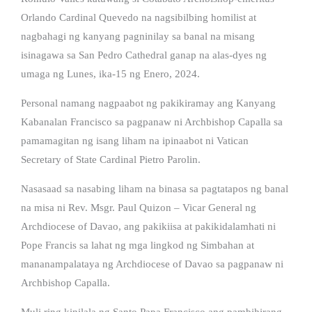
Orlando Cardinal Quevedo na nagsibilbing homilist at
nagbahagi ng kanyang pagninilay sa banal na misang
isinagawa sa San Pedro Cathedral ganap na alas-dyes ng
umaga ng Lunes, ika-15 ng Enero, 2024.
Personal namang nagpaabot ng pakikiramay ang Kanyang
Kabanalan Francisco sa pagpanaw ni Archbishop Capalla sa
pamamagitan ng isang liham na ipinaabot ni Vatican
Secretary of State Cardinal Pietro Parolin.
Nasasaad sa nasabing liham na binasa sa pagtatapos ng banal
na misa ni Rev. Msgr. Paul Quizon – Vicar General ng
Archdiocese of Davao, ang pakikiisa at pakikidalamhati ni
Pope Francis sa lahat ng mga lingkod ng Simbahan at
mananampalataya ng Archdiocese of Davao sa pagpanaw ni
Archbishop Capalla.
Muli ring kinilala ng Santo Papa Francisco ang pambihirang