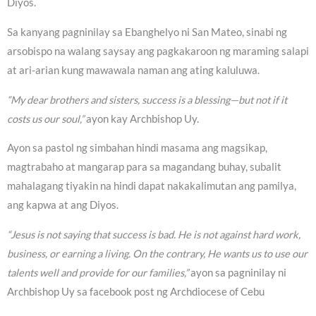
Diyos.
Sa kanyang pagninilay sa Ebanghelyo ni San Mateo, sinabi ng
arsobispo na walang saysay ang pagkakaroon ng maraming salapi
at ari-arian kung mawawala naman ang ating kaluluwa.
“My dear brothers and sisters, success is a blessing—but not if it
costs us our soul,”
ayon kay Archbishop Uy.
Ayon sa pastol ng simbahan hindi masama ang magsikap,
magtrabaho at mangarap para sa magandang buhay, subalit
mahalagang tiyakin na hindi dapat nakakalimutan ang pamilya,
ang kapwa at ang Diyos.
“Jesus is not saying that success is bad. He is not against hard work,
business, or earning a living. On the contrary, He wants us to use our
talents well and provide for our families,”
ayon sa pagninilay ni
Archbishop Uy sa facebook post ng Archdiocese of Cebu