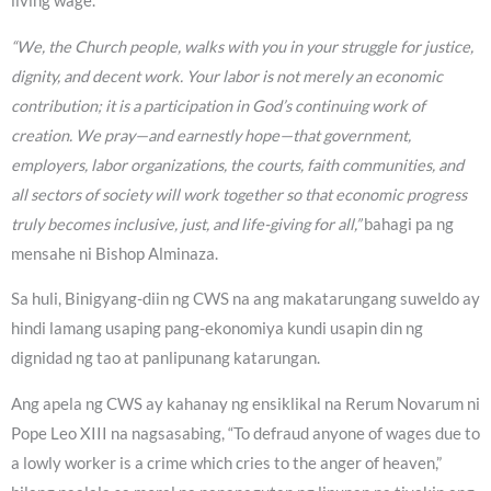
living wage.
“We, the Church people, walks with you in your struggle for justice,
dignity, and decent work. Your labor is not merely an economic
contribution; it is a participation in God’s continuing work of
creation. We pray—and earnestly hope—that government,
employers, labor organizations, the courts, faith communities, and
all sectors of society will work together so that economic progress
truly becomes inclusive, just, and life-giving for all,”
bahagi pa ng
mensahe ni Bishop Alminaza.
Sa huli, Binigyang-diin ng CWS na ang makatarungang suweldo ay
hindi lamang usaping pang-ekonomiya kundi usapin din ng
dignidad ng tao at panlipunang katarungan.
Ang apela ng CWS ay kahanay ng ensiklikal na Rerum Novarum ni
Pope Leo XIII na nagsasabing, “To defraud anyone of wages due to
a lowly worker is a crime which cries to the anger of heaven,”