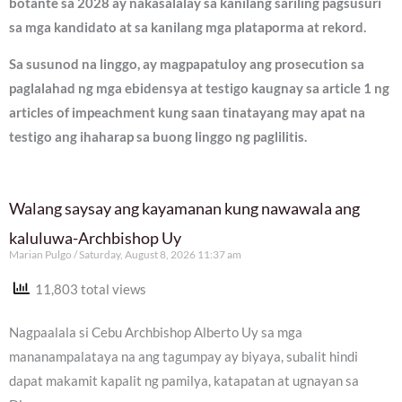
botante sa 2028 ay nakasalalay sa kanilang sariling pagsusuri
sa mga kandidato at sa kanilang mga plataporma at rekord.
Sa susunod na linggo, ay magpapatuloy ang prosecution sa
paglalahad ng mga ebidensya at testigo kaugnay sa article 1 ng
articles of impeachment kung saan tinatayang may apat na
testigo ang ihaharap sa buong linggo ng paglilitis.
Walang saysay ang kayamanan kung nawawala ang
kaluluwa-Archbishop Uy
Marian Pulgo
Saturday, August 8, 2026 11:37 am
11,803 total views
Nagpaalala si Cebu Archbishop Alberto Uy sa mga
mananampalataya na ang tagumpay ay biyaya, subalit hindi
dapat makamit kapalit ng pamilya, katapatan at ugnayan sa