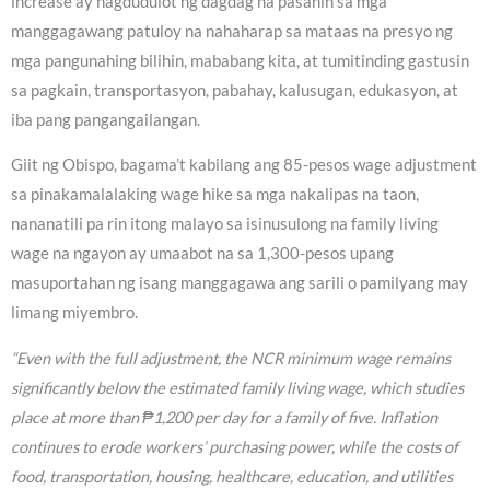
increase ay nagdudulot ng dagdag na pasanin sa mga
manggagawang patuloy na nahaharap sa mataas na presyo ng
mga pangunahing bilihin, mababang kita, at tumitinding gastusin
sa pagkain, transportasyon, pabahay, kalusugan, edukasyon, at
iba pang pangangailangan.
Giit ng Obispo, bagama’t kabilang ang 85-pesos wage adjustment
sa pinakamalalaking wage hike sa mga nakalipas na taon,
nananatili pa rin itong malayo sa isinusulong na family living
wage na ngayon ay umaabot na sa 1,300-pesos upang
masuportahan ng isang manggagawa ang sarili o pamilyang may
limang miyembro.
“Even with the full adjustment, the NCR minimum wage remains
significantly below the estimated family living wage, which studies
place at more than ₱1,200 per day for a family of five. Inflation
continues to erode workers’ purchasing power, while the costs of
food, transportation, housing, healthcare, education, and utilities