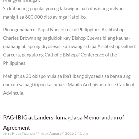
Mangyan sa lugar.
Sa kabuuang populasyon ng lalawigan na halos isang milyon,
mahigit sa 800,000 dito ay mga Katoliko.
Pinangunahan ni Papal Nuncio to the Philippines Archbishop
Charles Brown ang pagluklok kay Bishop Cuevas bilang kauna-
unahang obispo ng diyosesis, katuwang si Lipa Archbishop Gilbert
Garcera, pangulo ng Catholic Bishops’ Conference of the
Philippines.
Mahigit sa 30 obispo mula sa iba’t ibang diyosesis sa bansa ang
dumalo sa pagtitipon kasama si Manila Archbishop Jose Cardinal
Advincula.
PAG-IBIG at Landers, lumagda sa Memorandum of
Agreement
Jerry Maya Figarola
Friday, August 7, 2026 2:41 pm