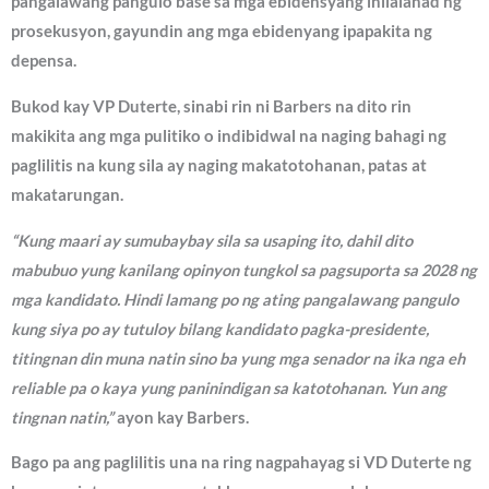
pangalawang pangulo base sa mga ebidensyang inilalahad ng
prosekusyon, gayundin ang mga ebidenyang ipapakita ng
depensa.
Bukod kay VP Duterte, sinabi rin ni Barbers na dito rin
makikita ang mga pulitiko o indibidwal na naging bahagi ng
paglilitis na kung sila ay naging makatotohanan, patas at
makatarungan.
“Kung maari ay sumubaybay sila sa usaping ito, dahil dito
mabubuo yung kanilang opinyon tungkol sa pagsuporta sa 2028 ng
mga kandidato. Hindi lamang po ng ating pangalawang pangulo
kung siya po ay tutuloy bilang kandidato pagka-presidente,
titingnan din muna natin sino ba yung mga senador na ika nga eh
reliable pa o kaya yung paninindigan sa katotohanan. Yun ang
tingnan natin,”
ayon kay Barbers.
Bago pa ang paglilitis una na ring nagpahayag si VD Duterte ng