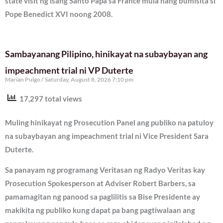
state visit ng isang Santo Papa sa France mula nang bumisita si
Pope Benedict XVI noong 2008.
Sambayanang Pilipino, hinikayat na subaybayan ang
impeachment trial ni VP Duterte
Marian Pulgo
Saturday, August 8, 2026 7:10 pm
17,297 total views
Muling hinikayat ng Prosecution Panel ang publiko na patuloy
na subaybayan ang impeachment trial ni Vice President Sara
Duterte.
Sa panayam ng programang Veritasan ng Radyo Veritas kay
Prosecution Spokesperson at Adviser Robert Barbers, sa
pamamagitan ng panood sa paglilitis sa Bise Presidente ay
makikita ng publiko kung dapat pa bang pagtiwalaan ang