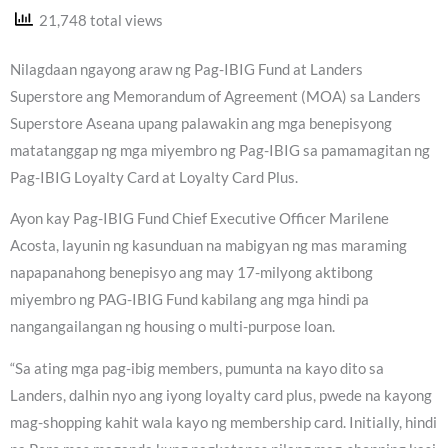
21,748 total views
Nilagdaan ngayong araw ng Pag-IBIG Fund at Landers
Superstore ang Memorandum of Agreement (MOA) sa Landers
Superstore Aseana upang palawakin ang mga benepisyong
matatanggap ng mga miyembro ng Pag-IBIG sa pamamagitan ng
Pag-IBIG Loyalty Card at Loyalty Card Plus.
Ayon kay Pag-IBIG Fund Chief Executive Officer Marilene
Acosta, layunin ng kasunduan na mabigyan ng mas maraming
napapanahong benepisyo ang may 17-milyong aktibong
miyembro ng PAG-IBIG Fund kabilang ang mga hindi pa
nangangailangan ng housing o multi-purpose loan.
“Sa ating mga pag-ibig members, pumunta na kayo dito sa
Landers, dalhin nyo ang iyong loyalty card plus, pwede na kayong
mag-shopping kahit wala kayo ng membership card. Initially, hindi