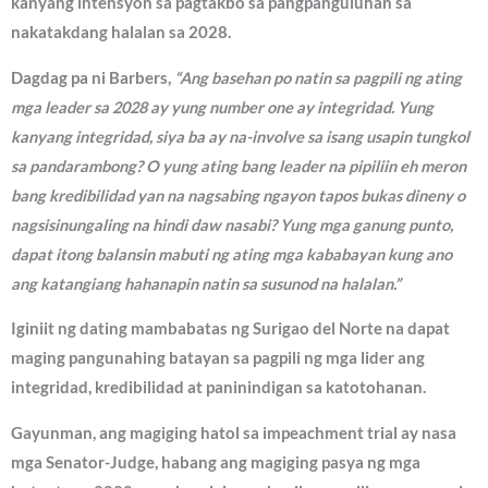
kanyang intensyon sa pagtakbo sa pangpanguluhan sa
nakatakdang halalan sa 2028.
Dagdag pa ni Barbers,
“Ang basehan po natin sa pagpili ng ating
mga leader sa 2028 ay yung number one ay integridad. Yung
kanyang integridad, siya ba ay na-involve sa isang usapin tungkol
sa pandarambong? O yung ating bang leader na pipiliin eh meron
bang kredibilidad yan na nagsabing ngayon tapos bukas dineny o
nagsisinungaling na hindi daw nasabi? Yung mga ganung punto,
dapat itong balansin mabuti ng ating mga kababayan kung ano
ang katangiang hahanapin natin sa susunod na halalan.”
Iginiit ng dating mambabatas ng Surigao del Norte na dapat
maging pangunahing batayan sa pagpili ng mga lider ang
integridad, kredibilidad at paninindigan sa katotohanan.
Gayunman, ang magiging hatol sa impeachment trial ay nasa
mga Senator-Judge, habang ang magiging pasya ng mga