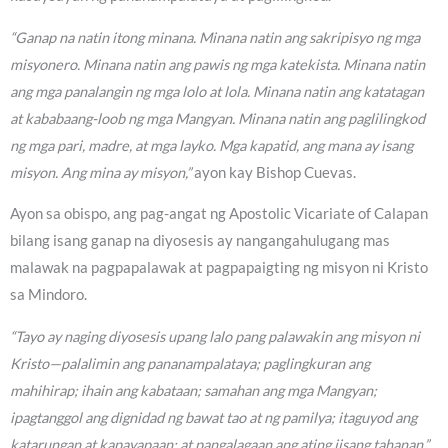
“Ganap na natin itong minana. Minana natin ang sakripisyo ng mga
misyonero. Minana natin ang pawis ng mga katekista. Minana natin
ang mga panalangin ng mga lolo at lola. Minana natin ang katatagan
at kababaang-loob ng mga Mangyan. Minana natin ang paglilingkod
ng mga pari, madre, at mga layko. Mga kapatid, ang mana ay isang
misyon. Ang mina ay misyon,”
ayon kay Bishop Cuevas.
Ayon sa obispo, ang pag-angat ng Apostolic Vicariate of Calapan
bilang isang ganap na diyosesis ay nangangahulugang mas
malawak na pagpapalawak at pagpapaigting ng misyon ni Kristo
sa Mindoro.
“Tayo ay naging diyosesis upang lalo pang palawakin ang misyon ni
Kristo—palalimin ang pananampalataya; paglingkuran ang
mahihirap; ihain ang kabataan; samahan ang mga Mangyan;
ipagtanggol ang dignidad ng bawat tao at ng pamilya; itaguyod ang
katarungan at kapayapaan; at pangalagaan ang ating iisang tahanan,”