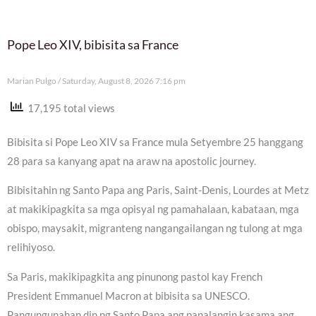
Pope Leo XIV, bibisita sa France
Marian Pulgo
Saturday, August 8, 2026 7:16 pm
17,195 total views
Bibisita si Pope Leo XIV sa France mula Setyembre 25 hanggang
28 para sa kanyang apat na araw na apostolic journey.
Bibisitahin ng Santo Papa ang Paris, Saint-Denis, Lourdes at Metz
at makikipagkita sa mga opisyal ng pamahalaan, kabataan, mga
obispo, maysakit, migranteng nangangailangan ng tulong at mga
relihiyoso.
Sa Paris, makikipagkita ang pinunong pastol kay French
President Emmanuel Macron at bibisita sa UNESCO.
Pangungunahan din ng Santo Papa ang panalangin kasama ang