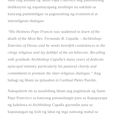
dedikasyon ng napamayapang arsobispo na nakilala sa
kanyang paninindigan sa pagsusulong ng ecumenical at
interreligious dialogue.
“His Holiness Pope Francis was saddened to learn of the
death of the Most Rev. Fernando R. Capalla – Archbishop-
Emeritus of Davao and he sends heartfelt condolences to the
clergy religious and lay faithful of the archdiocese. Recalling
with gratitude Archbishop Capalla’s many years of dedicate
episcopal ministry particularly his pastoral charity and
commitment to promote the inter-religious dialogue.”
Ang
bahagi ng liham na ipinaabot ni Cardinal Pietro Parolin.
Nakapaloob rin sa nasabihing liham ang pagtiniyak ng Santo
Papa Francisco sa kanyang pananalangin para sa ikapapayapa
ng kaluluwa ni Archbishop Capalla gayundin para sa
kapanatagan ng loob ng lahat ng mga naiwang mahal sa