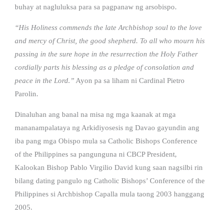
buhay at nagluluksa para sa pagpanaw ng arsobispo.
“His Holiness commends the late Archbishop soul to the love
and mercy of Christ, the good shepherd. To all who mourn his
passing in the sure hope in the resurrection the Holy Father
cordially parts his blessing as a pledge of consolation and
peace in the Lord.”
Ayon pa sa liham ni Cardinal Pietro
Parolin.
Dinaluhan ang banal na misa ng mga kaanak at mga
mananampalataya ng Arkidiyosesis ng Davao gayundin ang
iba pang mga Obispo mula sa Catholic Bishops Conference
of the Philippines sa pangunguna ni CBCP President,
Kalookan Bishop Pablo Virgilio David kung saan nagsilbi rin
bilang dating pangulo ng Catholic Bishops’ Conference of the
Philippines si Archbishop Capalla mula taong 2003 hanggang
2005.