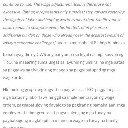
continue to rise. The wage adjustment itself is therefore not
excessive. Rather, it represents only a modest step toward restoring
the dignity of labor and helping workers meet their families’ most
basic needs. To postpone even this limited relief places an
additional burden on those who already bear the greatest weight of
today’s economic challenges,”
ayon sa mensahe ni Bishop Alminaza
Ipinahayag din ng CWS ang pangamba sa legal na implikasyon ng
TRO, na maaaring sumalungat sa layunin ng umiiral na mga batas
sa paggawa na tiyakin ang maagap na pagpapatupad ng mga
wage order.
Hinimok ng grupo ang kagyat na pag-alis sa TRO, paggalang sa
mga batas ng labor laws hinggil sa implementasyon ng wage
orders, pagpapatuloy ng dayalogo sa pagitan ng pamahalaan, mga
employer at labor groups, at pagsusulong ng mga tunay na
pagbabagong maglalapit sa minimum wage sa tunay na family