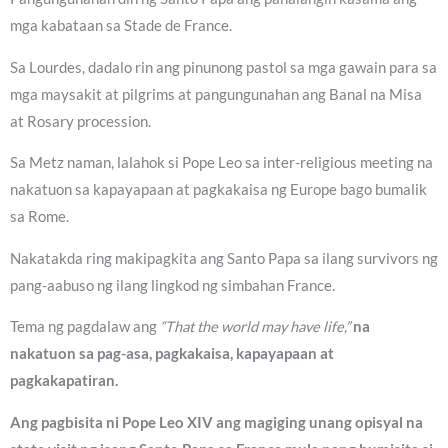
mga kabataan sa Stade de France.
Sa Lourdes, dadalo rin ang pinunong pastol sa mga gawain para sa
mga maysakit at pilgrims at pangungunahan ang Banal na Misa
at Rosary procession.
Sa Metz naman, lalahok si Pope Leo sa inter-religious meeting na
nakatuon sa kapayapaan at pagkakaisa ng Europe bago bumalik
sa Rome.
Nakatakda ring makipagkita ang Santo Papa sa ilang survivors ng
pang-aabuso ng ilang lingkod ng simbahan France.
Tema ng pagdalaw ang
“That the world may have life,”
na
nakatuon sa pag-asa, pagkakaisa, kapayapaan at
pagkakapatiran.
Ang pagbisita ni Pope Leo XIV ang magiging unang opisyal na