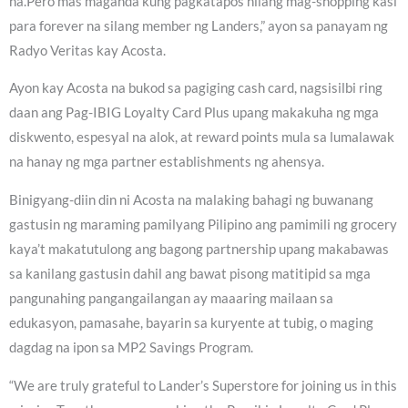
na.Pero mas maganda kung pagkatapos nilang mag-shopping kasi
para forever na silang member ng Landers,” ayon sa panayam ng
Radyo Veritas kay Acosta.
Ayon kay Acosta na bukod sa pagiging cash card, nagsisilbi ring
daan ang Pag-IBIG Loyalty Card Plus upang makakuha ng mga
diskwento, espesyal na alok, at reward points mula sa lumalawak
na hanay ng mga partner establishments ng ahensya.
Binigyang-diin din ni Acosta na malaking bahagi ng buwanang
gastusin ng maraming pamilyang Pilipino ang pamimili ng grocery
kaya’t makatutulong ang bagong partnership upang makabawas
sa kanilang gastusin dahil ang bawat pisong matitipid sa mga
pangunahing pangangailangan ay maaaring mailaan sa
edukasyon, pamasahe, bayarin sa kuryente at tubig, o maging
dagdag na ipon sa MP2 Savings Program.
“We are truly grateful to Lander’s Superstore for joining us in this