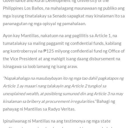
Governance and Rural Development ng University of the
Philippines Los Baños, na mahalagang maunawaan ng publiko ang
mga isyung tinatalakay sa Senado sapagkat may kinalaman ito sa
pananagutan ng mga opisyal ng pamahalaan.
Ayon kay Mantillas, nakatuon na ang paglilitis sa Article 1, na
tumatalakay sa maling paggamit ng confidential funds, kabilang
ang kontrobersyal na ₱125 milyong confidential fund ng Office of
the Vice President at ang mahigit isang daang disbursement na
isinagawa sa loob lamang ng isang araw.
“Napakahalaga na masubaybayan ito ng mga tao dahil pagkatapos ng
Article 1 ay maaari nang talakayin ang Article 2 tungkol sa
unexplained wealth, at posibleng sumunod din ang Article 3 na may
kinalaman sa bribery at procurement irregularities.”
Bahagi ng
pahayag ni Mantillas sa Radyo Veritas.
Ipinaliwanag ni Mantillas na ang testimonya ng mga state