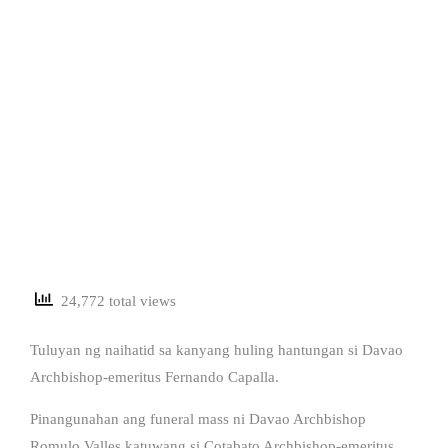
24,772 total views
Tuluyan ng naihatid sa kanyang huling hantungan si Davao
Archbishop-emeritus Fernando Capalla.
Pinangunahan ang funeral mass ni Davao Archbishop
Romulo Valles katuwang si Cotabato Archbishop-emeritus