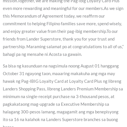
mission.Together, we are making the Pag-ibig Loyalty Card Plus
even more rewarding and meaningful for our members.As we sign
this Memorandum of Agreement today, we reaffirm our
commitment to helping Filipino families save more, spend wisely,
and enjoy greater value from their pag-ibig membership.To our
friends from Lander Superstore, thank you for your trust and
partnership. Maraming salamat po at congratulations to all of us,”
bahagi pa ng mensahe ni Acosta sa gawain.
Sa bisa ng kasunduan na nagsimula noong August 01 hanggang
October 31 ngayong taon, maaaring makakuha ang mga may
hawak ng Pag-IBIG Loyalty Card at Loyalty Card Plus ng libreng
Landers Shopping Pass, libreng Landers Premium Membership sa
minimum na single-receipt purchase na 3-thousand pesos, at
pagkakataong mag-upgrade sa Executive Membership sa
halagang 300-pesos lamang, magagamit ang mga benepisyong
ito sa 16 na kalahok na Landers Superstore branches sa buong