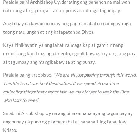
Paalala pa ni Archbishop Uy, darating ang panahon na maiiwan
natin ang ating pera, ari-arian, posisyon at mga tagumpay.
Ang tunay na kayamanan ay ang pagmamahal na naibigay, mga
taong natulungan at ang katapatan sa Diyos.
Kaya hinikayat niya ang lahat na magsikap at gamitin nang
mabuti ang kanilang mga talento, ngunit huwag hayaang ang pera
at tagumpay ang mangibabaw sa ating buhay.
Paalala pa ng arsobispo,
“We are all just passing through this world.
This life is not our final destination. If we spend all our time
collecting things that cannot last, we may forget to seek the One
who lasts forever.”
Sinabi ni Archbishop Uy na ang pinakamahalagang tagumpay ay
ang buhay na puno ng pagmamahal at nananatiling tapat kay
Kristo.