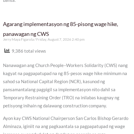
bansa.
Agarang implementasyon ng 85-pisong wage hike,
panawagan ng CWS
Jerry Maya Figarola
Friday, August 7, 2026 2:40 pm
9,386 total views
Nanawagan ang Church People–Workers Solidarity (CWS) nang
kagyat na pagpapatupad na ng 85-pesos wage hike minimum na
sahod sa National Capital Region (NCR), kasunod ng
pansamantalang pagpigil sa implementasyon nito dahil sa
Temporary Restraining Order (TRO) na inilabas kaugnay ng
petisyong inihain ng dalawang construction company.
Ayon kay CWS National Chairperson San Carlos Bishop Gerardo
Alminaza, iginiit na ang pagkaantala sa pagpapatupad ng wage