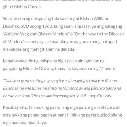
giit ni Bishop Cuevas.
Sinariwa rin ng obispo ang tala sa diary ni Bishop William
Duschak, SVD noong 1962, kung saan isinulat niya ang katagang
“Auf dem Weg zum Bistum Mindoro” o “On the way to the Diocese
of Mindoro” na aniya’y sa kasalukuyan ay ganap nang natupad
makalipas ang mahigit anim na dekada.
Ipinaliwanag din ng obispo na higit pa sa pinagmulan ng
pangalang Mina de Oro ang tunay na kayamanan ng Mindoro.
“Maliwanag po sa ating mga pagbasa, at maging sa diary ni Bishop
Duschak na ang tunay na ginto ng Mindoro ay ang Espiritu Santo na
patuloy na kumikilos sa sambayanang ito,”
ani Bishop Cuevas.
Kasabay nito, hinimok ng pastol ang mga pari, mga relihiyoso at
mga layko na pangalagaan at panatilihin ang pagbubuklod bilang
mga mananampalataya.