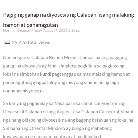
Pagiging ganap na diyosesis ng Calapan, isang malaking
hamon at pananagutan
Norman Dequia
Friday, August 7, 2026 5:18 pm
29,226 total views
Nanindigan si Calapan Bishop Moises Cuevas na ang pagiging
ganap na diyosesis ay hindi simpleng pagkilala sa paglago ng
lokal na simbahan kundi pagtanggap sa mas malaking hamon at
pananagutang ipagpatuloy ang misyong sinimulan ng mga
naunang misyonero.
Sa kanyang pagninilay sa Misa para sa canonical erection ng
Diocese of Calapan nitong August 7 sa Calapan Cathedral, sinabi
ng unang obispo ng diyosesis na ang bagong katayuan ng lokal na
Simbahan ng Oriental Mindoro ay bunga ng mahabang
kasaysayan ng pananampalataya at paglilingkod.