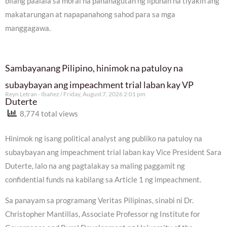
bilang paalala sa moral na pananagutan ng lipunan na tiyakin ang
makatarungan at napapanahong sahod para sa mga
manggagawa.
Sambayanang Pilipino, hinimok na patuloy na
subaybayan ang impeachment trial laban kay VP
Reyn Letran - Ibañez
Friday, August 7, 2026 2:01 pm
Duterte
8,774 total views
Hinimok ng isang political analyst ang publiko na patuloy na
subaybayan ang impeachment trial laban kay Vice President Sara
Duterte, lalo na ang pagtalakay sa maling paggamit ng
confidential funds na kabilang sa Article 1 ng impeachment.
Sa panayam sa programang Veritas Pilipinas, sinabi ni Dr.
Christopher Mantillas, Associate Professor ng Institute for