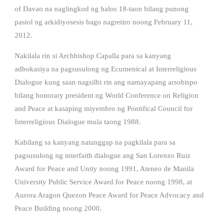
of Davao na naglingkod ng halos 18-taon bilang punong
pastol ng arkidiyosesis bago nagretiro noong February 11,
2012.
Nakilala rin si Archbishop Capalla para sa kanyang
adbokasiya na pagsusulong ng Ecumenical at Interreligious
Dialogue kung saan nagsilbi rin ang namayapang arsobispo
bilang honorary president ng World Conference on Religion
and Peace at kasaping miyembro ng Pontifical Council for
Interreligious Dialogue mula taong 1988.
Kabilang sa kanyang natanggap na pagkilala para sa
pagsusulong ng interfaith dialogue ang San Lorenzo Ruiz
Award for Peace and Unity noong 1991, Ateneo de Manila
University Public Service Award for Peace noong 1998, at
Aurora Aragon Quezon Peace Award for Peace Advocacy and
Peace Building noong 2000.