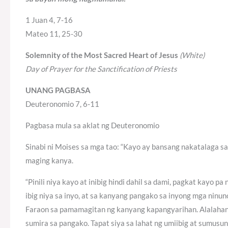
1 Juan 4, 7-16
Mateo 11, 25-30
Solemnity of the Most Sacred Heart of Jesus
(White)
Day of Prayer for the Sanctification of Priests
UNANG PAGBASA
Deuteronomio 7, 6-11
Pagbasa mula sa aklat ng Deuteronomio
Sinabi ni Moises sa mga tao: “Kayo ay bansang nakatalaga sa
maging kanya.
“Pinili niya kayo at inibig hindi dahil sa dami, pagkat kayo pa 
ibig niya sa inyo, at sa kanyang pangako sa inyong mga ninuno
Faraon sa pamamagitan ng kanyang kapangyarihan. Alalahani
sumira sa pangako. Tapat siya sa lahat ng umiibig at sumusu