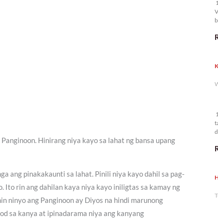
1
V
b
K
W
1
t
d
 Panginoon. Hinirang niya kayo sa lahat ng bansa upang
n
nga ang pinakakaunti sa lahat. Pinili niya kayo dahil sa pag-
H
. Ito rin ang dahilan kaya niya kayo iniligtas sa kamay ng
T
n ninyo ang Panginoon ay Diyos na hindi marunong
nod sa kanya at ipinadarama niya ang kanyang