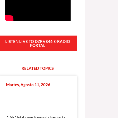
LISTEN LIVE TO DZRV846 E-RADIO
PORTAL
RELATED
T
O
P
I
C
S
Martes, Agosto 11, 2026
1,667 total views
1,667 total views Paggunita kay Santa