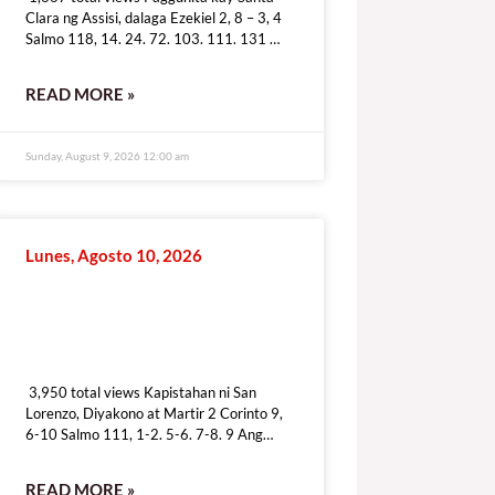
Clara ng Assisi, dalaga Ezekiel 2, 8 – 3, 4
Salmo 118, 14. 24. 72. 103. 111. 131 O
kay
READ MORE »
Sunday, August 9, 2026 12:00 am
Lunes, Agosto 10, 2026
3,950 total views
3,950 total views Kapistahan ni San
Lorenzo, Diyakono at Martir 2 Corinto 9,
6-10 Salmo 111, 1-2. 5-6. 7-8. 9 Ang
taong tunay na mat’wid ay
READ MORE »