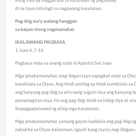
Kung siya ay magparusa, di katumbas ng pagsuway;
di na tayo sinisingil sa nagawang kasalanan.
Pag-ibig mo’y walang hanggan
sa bayan mong nagmamahal.
IKALAWANG PAGBASA
1 Juan 4, 7-16
Pagbasa mula sa unang sulat ni Apostol San Juan
Mga pinakamamahal, mag-ibigan tayo sapagkat mula sa Diyos 
kumikilala sa Diyos. Ang hindi umiibig ay hindi kumikilala sa
ang kanyang pag-ibig sa atin nang suguin niya ang kanyang
pamamagitan niya. Ito ang pag-ibig: hindi sa inibig niya at
ikapagpapatawad ng ating mga kasalanan.
Mga pinakamamahal, yamang gayon kadakila ang pag-ibig ng 
nakakita sa Diyos kailanman, ngunit kung tayo’y nag-iibigan,