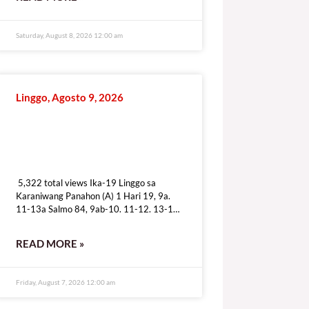
Saturday, August 8, 2026 12:00 am
Linggo, Agosto 9, 2026
5,322 total views
5,322 total views Ika-19 Linggo sa
Karaniwang Panahon (A) 1 Hari 19, 9a.
11-13a Salmo 84, 9ab-10. 11-12. 13-14
Pag-ibig mo’y ipakita, iligtas kami sa dusa.
READ MORE »
Friday, August 7, 2026 12:00 am