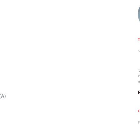
S
3
P
m
n
(A)
F