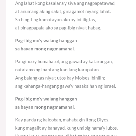
Ang lahat kong kasalana’y siya ang nagpapatawad,
at anumang aking sakit, ginagamot niyang lahat.
Sa bingit ng kamatayan ako ay inililigtas,
at pinagpapala ako sa pag-ibig niya’t habag.
Pag-ibig mo’y walang hanggan
sa bayan mong nagmamahal.
Panginoo’y humahatol, ang gawad ay katarungan;
natatamo ng inapi ang kanilang karapatan.
Ang balangkas niya’t utos kay Moises ibinilin;
ang kahanga-hangang gawa’y nasaksihan ng Israel.
Pag-ibig mo’y walang hanggan
sa bayan mong nagmamahal.
Kay ganda ng kalooban, mahabagin itong Diyos,
kung magalit ay banayad, kung umibig nama’y lubos.