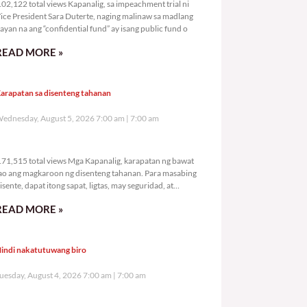
02,122 total views Kapanalig, sa impeachment trial ni
ice President Sara Duterte, naging malinaw sa madlang
ayan na ang “confidential fund” ay isang public fund o
READ MORE »
arapatan sa disenteng tahanan
ednesday, August 5, 2026 7:00 am
7:00 am
171,515 total views
71,515 total views Mga Kapanalig, karapatan ng bawat
ao ang magkaroon ng disenteng tahanan. Para masabing
isente, dapat itong sapat, ligtas, may seguridad, at
agbibigay-daan sa
READ MORE »
indi nakatutuwang biro
uesday, August 4, 2026 7:00 am
7:00 am
202,538 total views