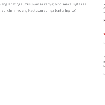
2
a ang lahat ng sumusuway sa kanya; hindi makaliligtas sa
A
 sundin ninyo ang Kautusan at mga tuntuning ito.”
m
p
S
M
2
m
S