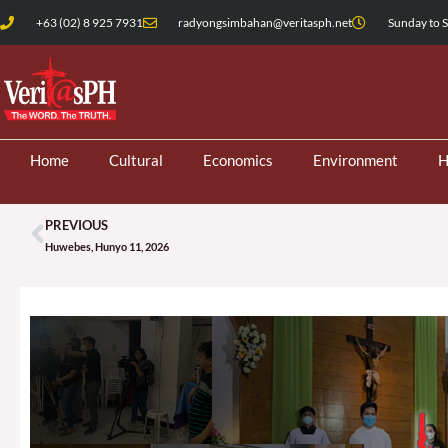
Skip
+63 (02) 8 925 7931
radyongsimbahan@veritasph.net
Sunday to S
to
content
Home
Cultural
Economics
Environment
H
PREVIOUS
Prev
Huwebes, Hunyo 11, 2026