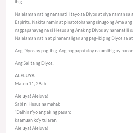
ibig.
Nalalaman nating nananatili tayo sa Diyos at siya naman sa 
Espiritu. Nakita namin at pinatotohanang sinugo ng Ama ang
nagpapahayag na si Hesus ang Anak ng Diyos ay nananatili sa
Nalalaman natin at pinananaligan ang pag-ibig ng Diyos sa at
Ang Diyos ay pag-ibig. Ang nagpapatuloy na umiibig ay nanana
Ang Salita ng Diyos.
ALELUYA
Mateo 11, 29ab
Aleluya! Aleluya!
Sabi ni Hesus na mahal:
“Dalhin n’yo ang aking pasan;
kaamuan ko’y tularan.
Aleluya! Aleluya!