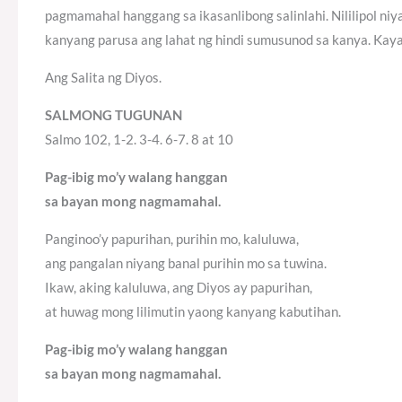
pagmamahal hanggang sa ikasanlibong salinlahi. Nililipol niy
kanyang parusa ang lahat ng hindi sumusunod sa kanya. Kaya,
Ang Salita ng Diyos.
SALMONG TUGUNAN
Salmo 102, 1-2. 3-4. 6-7. 8 at 10
Pag-ibig mo’y walang hanggan
sa bayan mong nagmamahal.
Panginoo’y papurihan, purihin mo, kaluluwa,
ang pangalan niyang banal purihin mo sa tuwina.
Ikaw, aking kaluluwa, ang Diyos ay papurihan,
at huwag mong lilimutin yaong kanyang kabutihan.
Pag-ibig mo’y walang hanggan
sa bayan mong nagmamahal.