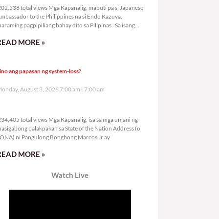
02,538 total views Mga Kapanalig, mabuti pa si Japanese
mbassador to the Philippines na si Endo Kazuya,
araming pagpipiliang bahay dito sa Pilipinas. Sa isang
rivilege
READ MORE »
ino ang papasan ng system-loss?
onday, August 3, 2026 7:00 am
7:00 am
234,405 total views
34,405 total views Mga Kapanalig, isa sa mga umani ng
asigabong palakpakan sa State of the Nation Address (o
ONA) ni Pangulong Bongbong Marcos Jr ay
READ MORE »
Watch Live