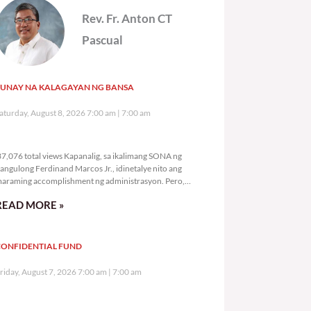
Rev. Fr. Anton CT
Pascual
TUNAY NA KALAGAYAN NG BANSA
aturday, August 8, 2026 7:00 am
7:00 am
37,076 total views
7,076 total views Kapanalig, sa ikalimang SONA ng
angulong Ferdinand Marcos Jr., idinetalye nito ang
araming accomplishment ng administrasyon. Pero,
akalimutan ni PBBM na i-ulat sa
READ MORE »
CONFIDENTIAL FUND
riday, August 7, 2026 7:00 am
7:00 am
102,122 total views