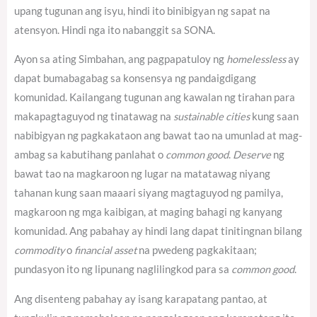
upang tugunan ang isyu, hindi ito binibigyan ng sapat na
atensyon. Hindi nga ito nabanggit sa SONA.
Ayon sa ating Simbahan, ang pagpapatuloy ng
homelessless
ay
dapat bumabagabag sa konsensya ng pandaigdigang
komunidad.
Kailangang tugunan ang kawalan ng tirahan para
makapagtaguyod ng tinatawag na
sustainable cities
kung saan
nabibigyan ng pagkakataon ang bawat tao na umunlad at mag-
ambag sa kabutihang panlahat o
common good
.
Deserve
ng
bawat tao na magkaroon ng lugar na matatawag niyang
tahanan kung saan maaari siyang magtaguyod ng pamilya,
magkaroon ng mga kaibigan, at maging bahagi ng kanyang
komunidad. Ang pabahay ay hindi lang dapat tinitingnan bilang
commodity
o
financial asset
na pwedeng pagkakitaan;
pundasyon ito ng lipunang naglilingkod para sa
common good
.
Ang disenteng pabahay ay isang karapatang pantao, at