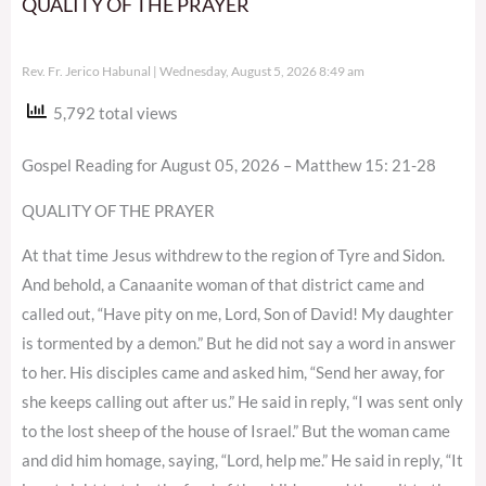
QUALITY OF THE PRAYER
Rev. Fr. Jerico Habunal
Wednesday, August 5, 2026 8:49 am
5,792 total views
Gospel Reading for August 05, 2026 – Matthew 15: 21-28
QUALITY OF THE PRAYER
At that time Jesus withdrew to the region of Tyre and Sidon.
And behold, a Canaanite woman of that district came and
called out, “Have pity on me, Lord, Son of David! My daughter
is tormented by a demon.” But he did not say a word in answer
to her. His disciples came and asked him, “Send her away, for
she keeps calling out after us.” He said in reply, “I was sent only
to the lost sheep of the house of Israel.” But the woman came
and did him homage, saying, “Lord, help me.” He said in reply, “It