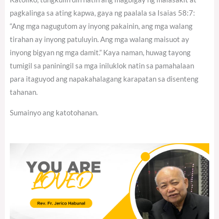
pagkalinga sa ating kapwa, gaya ng paalala sa Isaias 58:7:
“Ang mga nagugutom ay inyong pakainin, ang mga walang
tirahan ay inyong patuluyin. Ang mga walang maisuot ay
inyong bigyan ng mga damit.” Kaya naman, huwag tayong
tumigil sa paniningil sa mga iniluklok natin sa pamahalaan
para itaguyod ang napakahalagang karapatan sa disenteng
tahanan.
Sumainyo ang katotohanan.