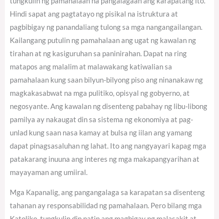
tungkulin ng pamahalaan na pangalagaan ang karapatang ito.
Hindi sapat ang pagtatayo ng pisikal na istruktura at
pagbibigay ng panandaliang tulong sa mga nangangailangan.
Kailangang putulin ng pamahalaan ang ugat ng kawalan ng
tirahan at ng kasiguruhan sa paninirahan. Dapat na ring
matapos ang malalim at malawakang katiwalian sa
pamahalaan kung saan bilyun-bilyong piso ang ninanakaw ng
magkakasabwat na mga pulitiko, opisyal ng gobyerno, at
negosyante. Ang kawalan ng disenteng pabahay ng libu-libong
pamilya ay nakaugat din sa sistema ng ekonomiya at pag-
unlad kung saan nasa kamay at bulsa ng iilan ang yamang
dapat pinagsasaluhan ng lahat. Ito ang nangyayari kapag mga
patakarang inuuna ang interes ng mga makapangyarihan at
mayayaman ang umiiral.
Mga Kapanalig, ang pangangalaga sa karapatan sa disenteng
tahanan ay responsabilidad ng pamahalaan. Pero bilang mga
Katoliko, tungkulin din natin ang magbigay ng malasakit at