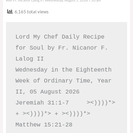
Rev. Fr. Nicanor Lalog II
Wednesday, August 5, 2026 7:20 am
6,165 total views
Lord My Chef Daily Recipe 
for Soul by Fr. Nicanor F. 
Lalog II

Wednesday in the Eighteenth 
Week of Ordinary Time, Year 
II, 05 August 2026

Jeremiah 31:1-7     ><))))*> 
+ ><))))*> + ><))))*>     
Matthew 15:21-28