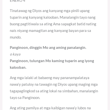
ENERO 4
Tinatawag ng Diyos ang kanyang mga pinili upang
tuparin ang kanyang kalooban. Manalangin tayo nang
buong pagtitiwala sa ating Ama sapagkat batid nating
nais niyang mamagitan ang kanyang bayan para sa
mundo.
Panginoon, dinggin Mo ang aming panalangin.
o kaya
Panginoon, tulungan Mo kaming tuparin ang iyong
kalooban.
Ang mga lalaki at babaeng may pananampalataya
nawa’y patuloy na tawagin ng Diyos upang maging mga
tagapaglingkod sa ating lokal na simbahan, manalangin
tayo sa Panginoon.
Ang ating pamilya at mga kaibigan nawa’y lubos na