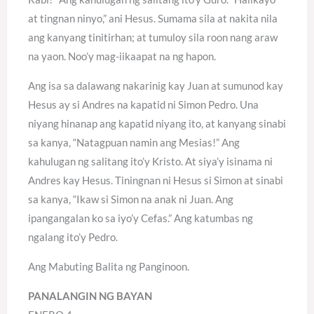
at tingnan ninyo,” ani Hesus. Sumama sila at nakita nila
ang kanyang tinitirhan; at tumuloy sila roon nang araw
na yaon. Noo’y mag-iikaapat na ng hapon.
Ang isa sa dalawang nakarinig kay Juan at sumunod kay
Hesus ay si Andres na kapatid ni Simon Pedro. Una
niyang hinanap ang kapatid niyang ito, at kanyang sinabi
sa kanya, “Natagpuan namin ang Mesias!” Ang
kahulugan ng salitang ito’y Kristo. At siya’y isinama ni
Andres kay Hesus. Tiningnan ni Hesus si Simon at sinabi
sa kanya, “Ikaw si Simon na anak ni Juan. Ang
ipangangalan ko sa iyo’y Cefas.” Ang katumbas ng
ngalang ito’y Pedro.
Ang Mabuting Balita ng Panginoon.
PANALANGIN NG BAYAN