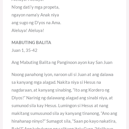
N’ong dati’y mga propeta,
ngayon nama’y Anak niya
ang sugo ng D’yos na Ama.
Aleluya! Aleluya!
MABUTING BALITA
Juan 1, 35-42
Ang Mabuting Balita ng Panginoon ayon kay San Juan
Noong panahong iyon, naroon uli si Juan at ang dalawa
sa kanyang mga alagad. Nakita niya si Hesus na
nagdaraan, at kanyang sinabing, “Ito ang Kordero ng
Diyos!” Narinig ng dalawang alagad ang sinabi niya, at
sumunod sila kay Hesus. Lumingon si Hesus at nang
makitang sumusunod sila ay kanyang tinanong, “Ano ang
hinahanap ninyo?” Sumagot sila, “Saan po kayo nakatira,
Rabi?” Ang kahulugan ng salitang ito’y Guro. “Halikayo