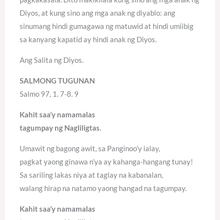
Diyos, at kung sino ang mga anak ng diyablo: ang
sinumang hindi gumagawa ng matuwid at hindi umiibig
sa kanyang kapatid ay hindi anak ng Diyos.
Ang Salita ng Diyos.
SALMONG TUGUNAN
Salmo 97, 1. 7-8. 9
Kahit saa’y namamalas
tagumpay ng Nagliligtas.
Umawit ng bagong awit, sa Panginoo’y ialay,
pagkat yaong ginawa n’ya ay kahanga-hangang tunay!
Sa sariling lakas niya at taglay na kabanalan,
walang hirap na natamo yaong hangad na tagumpay.
Kahit saa’y namamalas