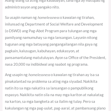
Alang-alang sa ating mga kababayan, sana nga ay matupad ng
administrasyon ang pangako nito.
Sa usapin naman ng
homelessness
o kawalan ng tirahan,
inilunsad ng Department of Social Welfare and Development
(o DSWD) ang Pag-Abot Program para tulungan ang mga
pamilyang namumuhay sa mga lansangan. Layunin nitong
tugunan ang mga batayang pangangailangan nila gaya ng
pagkain, kalusugan, kabuhayan, edukasyon, at
pansamantalang matutuluyan. Ayon sa Office of the President,
nasa 20,000 na indibidwal ang naabot ng programa.
Ang usapin ng
homelessness
o kawalan ng tirahan ay isa sa
pinakalantad na problema sa ating mga siyudad. Nakikita
natin ito sa mga nakatira sa lansangan o pampublikong
espasyo. Nakikita natin sila na may mga kariton at nakalatag
na karton, sa mga bangketa at sa ilalim ng tulay. Pero sa
kakulangan ng mga pag-uulat, pag-aaral, at pambansang plano