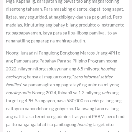
Mga Kapanalig, karapatan ng bawat tao ang magkaroon ng
disenteng tahanan. Para masabing disente, dapat itong sapat,
ligtas, may seguridad, at nagbibigay-daan sa pag-unlad. Pero
madalas, itinuturing ang bahay bilang produkto o instrumento
ng pagpapayaman, kaya para sa libu-libong pamilya, ito ay
nananatiling pangarap na mahirap abutin.
Noong ilunsad ni Pangulong Bongbong Marcos Jr ang 4PH o
ang Pambansang Pabahay Para sa Pilipino Program noong
2022, nilayon nitong solusyunan ang 6.5 milyong
housing
backlog
ng bansa at magkaroon ng “
zero informal settler
families
” sa pamamagitan ng pagtatayô ng anim na milyong
housing units
. Noong 2024, ibinabâ sa 1.3 milyong
units
ang
target ng 4PH.
Sa ngayon, nasa 580,000 na
units
pa lang ang
naitayo o napondohan ng gobyerno.
Dalawang taon na lang
ang natitira sa termino ng administrasyon ni PBBM, pero hindi
pa ito nangangalahati sa panibagong
housing
target nito.