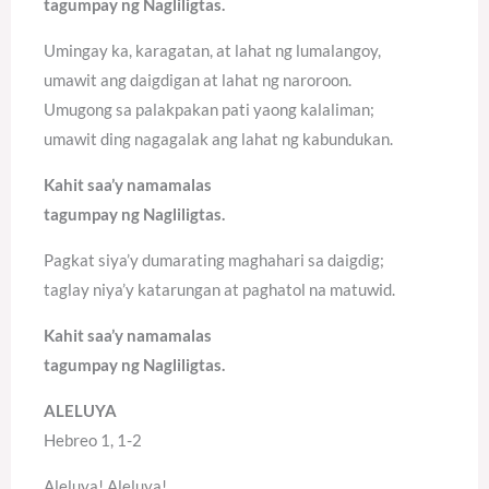
tagumpay ng Nagliligtas.
Umingay ka, karagatan, at lahat ng lumalangoy,
umawit ang daigdigan at lahat ng naroroon.
Umugong sa palakpakan pati yaong kalaliman;
umawit ding nagagalak ang lahat ng kabundukan.
Kahit saa’y namamalas
tagumpay ng Nagliligtas.
Pagkat siya’y dumarating maghahari sa daigdig;
taglay niya’y katarungan at paghatol na matuwid.
Kahit saa’y namamalas
tagumpay ng Nagliligtas.
ALELUYA
Hebreo 1, 1-2
Aleluya! Aleluya!