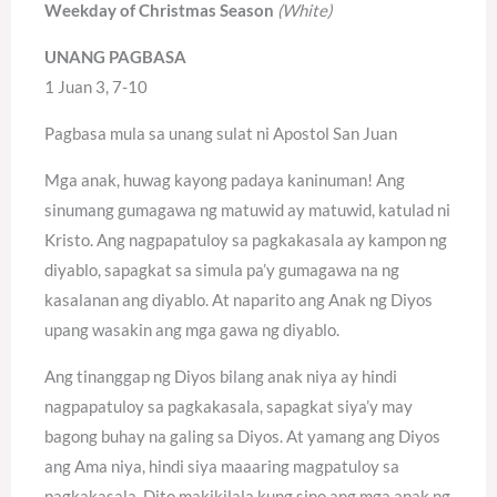
Weekday of Christmas Season
(White)
UNANG PAGBASA
1 Juan 3, 7-10
Pagbasa mula sa unang sulat ni Apostol San Juan
Mga anak, huwag kayong padaya kaninuman! Ang
sinumang gumagawa ng matuwid ay matuwid, katulad ni
Kristo. Ang nagpapatuloy sa pagkakasala ay kampon ng
diyablo, sapagkat sa simula pa’y gumagawa na ng
kasalanan ang diyablo. At naparito ang Anak ng Diyos
upang wasakin ang mga gawa ng diyablo.
Ang tinanggap ng Diyos bilang anak niya ay hindi
nagpapatuloy sa pagkakasala, sapagkat siya’y may
bagong buhay na galing sa Diyos. At yamang ang Diyos
ang Ama niya, hindi siya maaaring magpatuloy sa
pagkakasala. Dito makikilala kung sino ang mga anak ng