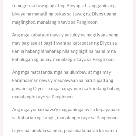
tumugon sa tawag ng ating Binyag, at tanggapin ang
biyaya na manatiling bukas sa tawag ng Diyos upang
maglingkod, manalangin tayo sa Panginoon.
Ang mga kabataan nawa’y patuloy na magtiyaga nang
may pag-asa at pagtitiwala sa katapatan ng Diyos sa
kanila habang hinahanap nila ang higit na malalim na
kahulugan ng buhay, manalangin tayo sa Panginoon.
Ang mga matatanda, mga nalulumbay, at mga may
karamdaman nawa’y maunawaan na natutupad ang
gawain ng Diyos sa mga pangyayari sa kanilang buhay,
manalangin tayo sa Panginoon.
Ang mga yumao nawa’y magpahingalay sa kapayapaan
sa Kaharian ng Langit, manalangin tayo sa Panginoon.
Diyos na lumikha sa amin, pinasasalamatan ka namin