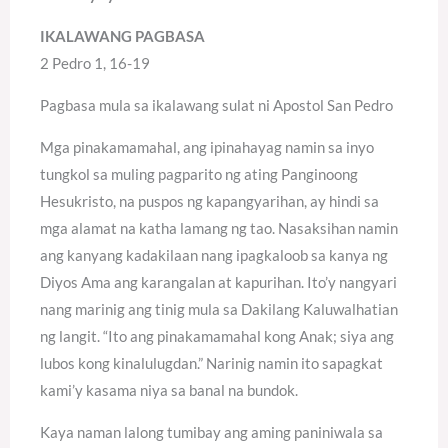
IKALAWANG PAGBASA
2 Pedro 1, 16-19
Pagbasa mula sa ikalawang sulat ni Apostol San Pedro
Mga pinakamamahal, ang ipinahayag namin sa inyo
tungkol sa muling pagparito ng ating Panginoong
Hesukristo, na puspos ng kapangyarihan, ay hindi sa
mga alamat na katha lamang ng tao. Nasaksihan namin
ang kanyang kadakilaan nang ipagkaloob sa kanya ng
Diyos Ama ang karangalan at kapurihan. Ito’y nangyari
nang marinig ang tinig mula sa Dakilang Kaluwalhatian
ng langit. “Ito ang pinakamamahal kong Anak; siya ang
lubos kong kinalulugdan.” Narinig namin ito sapagkat
kami’y kasama niya sa banal na bundok.
Kaya naman lalong tumibay ang aming paniniwala sa