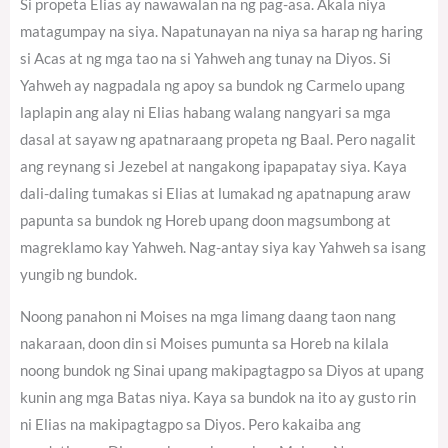
Si propeta Elias ay nawawalan na ng pag-asa. Akala niya
matagumpay na siya. Napatunayan na niya sa harap ng haring
si Acas at ng mga tao na si Yahweh ang tunay na Diyos. Si
Yahweh ay nagpadala ng apoy sa bundok ng Carmelo upang
laplapin ang alay ni Elias habang walang nangyari sa mga
dasal at sayaw ng apatnaraang propeta ng Baal. Pero nagalit
ang reynang si Jezebel at nangakong ipapapatay siya. Kaya
dali-daling tumakas si Elias at lumakad ng apatnapung araw
papunta sa bundok ng Horeb upang doon magsumbong at
magreklamo kay Yahweh. Nag-antay siya kay Yahweh sa isang
yungib ng bundok.
Noong panahon ni Moises na mga limang daang taon nang
nakaraan, doon din si Moises pumunta sa Horeb na kilala
noong bundok ng Sinai upang makipagtagpo sa Diyos at upang
kunin ang mga Batas niya. Kaya sa bundok na ito ay gusto rin
ni Elias na makipagtagpo sa Diyos. Pero kakaiba ang