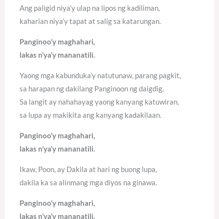
Ang paligid niya’y ulap na lipos ng kadiliman,
kaharian niya’y tapat at salig sa katarungan.
Panginoo’y maghahari,
lakas n’ya’y mananatili.
Yaong mga kabunduka’y natutunaw, parang pagkit,
sa harapan ng dakilang Panginoon ng daigdig.
Sa langit ay nahahayag yaong kanyang katuwiran,
sa lupa ay makikita ang kanyang kadakilaan.
Panginoo’y maghahari,
lakas n’ya’y mananatili.
Ikaw, Poon, ay Dakila at hari ng buong lupa,
dakila ka sa alinmang mga diyos na ginawa.
Panginoo’y maghahari,
lakas n’ya’y mananatili.