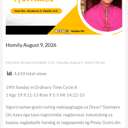
Homily August 9, 2026
Most Rev. Broderick Pabillo, D.D.
Sunday, August 9, 2026 7:00 am
4,610 total views
19th Sunday in Ordinary Time Cycle A
1 Kgs 19:9.11-13 Rom 9:1-5 Mt 14:22-33
Siguro naman gusto nating makipagtagpo sa Diyos? Siyempre
Oo, kaya nga tayo nagsisimba, nagdarasal, tumutulong sa
kapwa, nagbabalik-handog at nagpopondo ng Pinoy. Gusto din