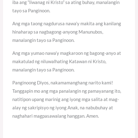
iba ang “liwanag ni Kristo” sa ating buhay, manalangin
tayo sa Panginoon.
Ang mga taong nagdurusa nawa’y makita ang kanilang
hinaharap sa nagbagong-anyong Manunubos,
manalangin tayo sa Panginoon.
Ang mga yumao nawa’y magkaroon ng bagong-anyo at
makatulad ng niluwalhating Katawan ni Kristo,
manalangin tayo sa Panginoon.
Panginoong Diyos, nakamamanghang narito kami!
Tanggapin mo ang mga panalangin ng pamayanang ito,
natitipon upang marinig ang iyong mga salita at mag-
alay ng sakripisyo ng iyong Anak, na nabubuhay at
naghahari magpasawalang hanggan. Amen.