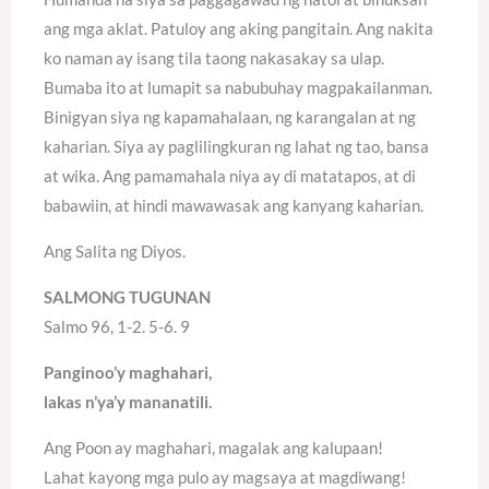
ang mga aklat. Patuloy ang aking pangitain. Ang nakita
ko naman ay isang tila taong nakasakay sa ulap.
Bumaba ito at lumapit sa nabubuhay magpakailanman.
Binigyan siya ng kapamahalaan, ng karangalan at ng
kaharian. Siya ay paglilingkuran ng lahat ng tao, bansa
at wika. Ang pamamahala niya ay di matatapos, at di
babawiin, at hindi mawawasak ang kanyang kaharian.
Ang Salita ng Diyos.
SALMONG TUGUNAN
Salmo 96, 1-2. 5-6. 9
Panginoo’y maghahari,
lakas n’ya’y mananatili.
Ang Poon ay maghahari, magalak ang kalupaan!
Lahat kayong mga pulo ay magsaya at magdiwang!