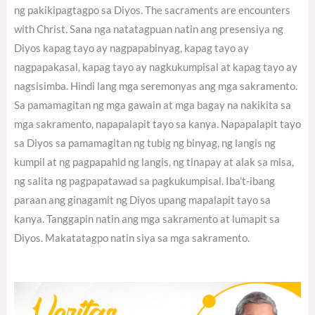
ng pakikipagtagpo sa Diyos. The sacraments are encounters
with Christ. Sana nga natatagpuan natin ang presensiya ng
Diyos kapag tayo ay nagpapabinyag, kapag tayo ay
nagpapakasal, kapag tayo ay nagkukumpisal at kapag tayo ay
nagsisimba. Hindi lang mga seremonyas ang mga sakramento.
Sa pamamagitan ng mga gawain at mga bagay na nakikita sa
mga sakramento, napapalapit tayo sa kanya. Napapalapit tayo
sa Diyos sa pamamagitan ng tubig ng binyag, ng langis ng
kumpil at ng pagpapahid ng langis, ng tinapay at alak sa misa,
ng salita ng pagpapatawad sa pagkukumpisal. Iba’t-ibang
paraan ang ginagamit ng Diyos upang mapalapit tayo sa
kanya. Tanggapin natin ang mga sakramento at lumapit sa
Diyos. Makatatagpo natin siya sa mga sakramento.