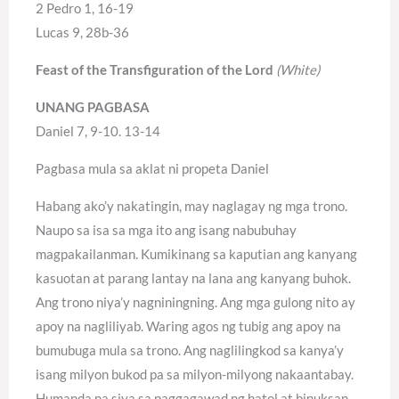
2 Pedro 1, 16-19
Lucas 9, 28b-36
Feast of the Transfiguration of the Lord
(White)
UNANG PAGBASA
Daniel 7, 9-10. 13-14
Pagbasa mula sa aklat ni propeta Daniel
Habang ako’y nakatingin, may naglagay ng mga trono.
Naupo sa isa sa mga ito ang isang nabubuhay
magpakailanman. Kumikinang sa kaputian ang kanyang
kasuotan at parang lantay na lana ang kanyang buhok.
Ang trono niya’y nagniningning. Ang mga gulong nito ay
apoy na nagliliyab. Waring agos ng tubig ang apoy na
bumubuga mula sa trono. Ang naglilingkod sa kanya’y
isang milyon bukod pa sa milyon-milyong nakaantabay.
Humanda na siya sa paggagawad ng hatol at binuksan