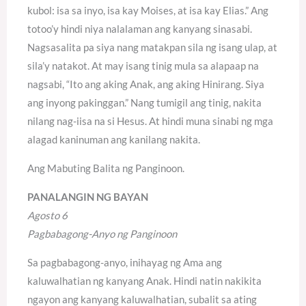
kubol: isa sa inyo, isa kay Moises, at isa kay Elias.” Ang
totoo’y hindi niya nalalaman ang kanyang sinasabi.
Nagsasalita pa siya nang matakpan sila ng isang ulap, at
sila’y natakot. At may isang tinig mula sa alapaap na
nagsabi, “Ito ang aking Anak, ang aking Hinirang. Siya
ang inyong pakinggan.” Nang tumigil ang tinig, nakita
nilang nag-iisa na si Hesus. At hindi muna sinabi ng mga
alagad kaninuman ang kanilang nakita.
Ang Mabuting Balita ng Panginoon.
PANALANGIN NG BAYAN
Agosto 6
Pagbabagong-Anyo ng Panginoon
Sa pagbabagong-anyo, inihayag ng Ama ang
kaluwalhatian ng kanyang Anak. Hindi natin nakikita
ngayon ang kanyang kaluwalhatian, subalit sa ating