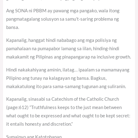
Ang SONA ni PBBM ay pawang mga pangako, wala itong
pangmatagalang solusyon sa samu’t-saring problema ng
bansa.
Kapanalig, hanggat hindi nababago ang mga polisiya ng
pamahalaan na pumapabor lamang sa iilan, hinding-hindi
makakamit ng Pilipinas ang pinapangarap na inclusive growth.
Hindi nakakahiyang aminin, ilatag… ipaalam sa mamamayang
Pilipino ang tunay na kalagayan ng bansa. Bagkus,
makakatulong ito para sama-samang tugunan ang suliranin.
Kapanalig, sinasabi sa Catechism of the Catholic Church
(page:612) “Truthfulness keeps to the just mean between
what ought to be expressed and what ought to be kept secret:
it entails honesty and discretion.”
Sumainyo ang Katotohanan.