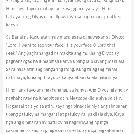
• Pang-apat, sa ating kahinaan, tumawag tayo sa Panginoon.
Hindi niya tayo pababayaan. Sasagipin niya tayo. Hindi
hahayaan ng Diyos na maligaw tayo sa paghahanap natin sa
kanya.
Sa Banal na Kasulatan may madalas na panawagan sa Diyos:
“Lord , I want to see your face. It is your face O Lord that I
seek.” Ang paghahangad na makita ang mukha ng Diyos ay
paghahangad na lumapit sa kanya upang lalo siyang makilala.
Sana nasa atin ang hangaring itong. Kung talagang mahal
natin siya, lumalapit tayo sa kanya at kinikilala natin siya.
Hindi lang tayo ang naghahanap sa kanya. Ang Diyos mismo ay
naghahangad na lumapit sa atin. Nagpapakilala siya sa atin.
Nagsasalita siya sa atin. Kaya nga pinadala niya ang simbahan
upang patuloy na mangaral at patuloy na ipakilala siya. Kaya
nga ang simbahan ay patuloy na nagdiriwang ng mga
sakramento, kasi ang mga sakramento ay mga pagkakataon