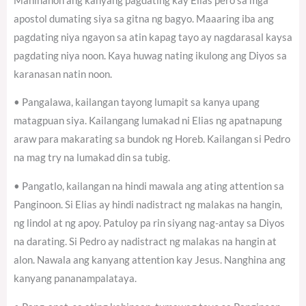
Mahinahon ang kanyang pagdating kay Elias pero sa mga
apostol dumating siya sa gitna ng bagyo. Maaaring iba ang
pagdating niya ngayon sa atin kapag tayo ay nagdarasal kaysa
pagdating niya noon. Kaya huwag nating ikulong ang Diyos sa
karanasan natin noon.
• Pangalawa, kailangan tayong lumapit sa kanya upang
matagpuan siya. Kailangang lumakad ni Elias ng apatnapung
araw para makarating sa bundok ng Horeb. Kailangan si Pedro
na mag try na lumakad din sa tubig.
• Pangatlo, kailangan na hindi mawala ang ating attention sa
Panginoon. Si Elias ay hindi nadistract ng malakas na hangin,
ng lindol at ng apoy. Patuloy pa rin siyang nag-antay sa Diyos
na darating. Si Pedro ay nadistract ng malakas na hangin at
alon. Nawala ang kanyang attention kay Jesus. Nanghina ang
kanyang pananampalataya.