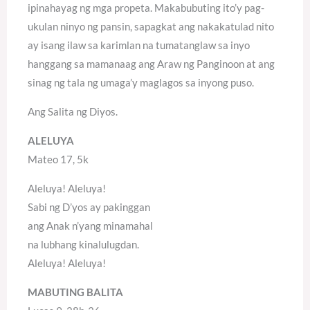
ipinahayag ng mga propeta. Makabubuting ito’y pag-
ukulan ninyo ng pansin, sapagkat ang nakakatulad nito
ay isang ilaw sa karimlan na tumatanglaw sa inyo
hanggang sa mamanaag ang Araw ng Panginoon at ang
sinag ng tala ng umaga’y maglagos sa inyong puso.
Ang Salita ng Diyos.
ALELUYA
Mateo 17, 5k
Aleluya! Aleluya!
Sabi ng D’yos ay pakinggan
ang Anak n’yang minamahal
na lubhang kinalulugdan.
Aleluya! Aleluya!
MABUTING BALITA