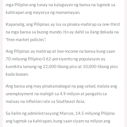
mga Pilipino ang tunay na kalagayan ng bansa na lugmok sa
kahirapan ang mayorya ng mamamayan.
Kapanalig, ang Pilipinas ay isa sa pinaka-mahirap sa one-third
na mga bansa sa buong mundo. Ito ay dahil sa ilang dekada na
“free market policies”.
Ang Pilipinas ay mahirap at low-income na bansa kung saan
70-milyong Pilipino 0 62-porsiyento ng populasyon ay
kumikita lamang ng 22,000 libong piso at 10,000-libong piso
kada buwan.
Ang bansa ang may pinakamabagal na pag-unlad, malala ang
unemployment na mahigit sa 4.9-milyon at pangatlo sa
mataas na inflation rate sa Southeast Asia.
Sa ilalim ng administrasyong Marcos, 14.5-milyong Pilipino
ang lugmok sa kahirapan, kung saan siyam na milyon ang