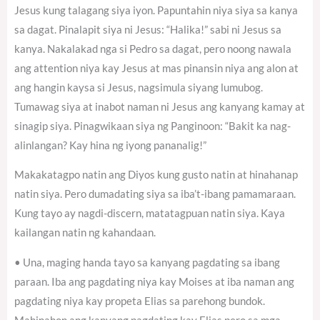
Jesus kung talagang siya iyon. Papuntahin niya siya sa kanya
sa dagat. Pinalapit siya ni Jesus: “Halika!” sabi ni Jesus sa
kanya. Nakalakad nga si Pedro sa dagat, pero noong nawala
ang attention niya kay Jesus at mas pinansin niya ang alon at
ang hangin kaysa si Jesus, nagsimula siyang lumubog.
Tumawag siya at inabot naman ni Jesus ang kanyang kamay at
sinagip siya. Pinagwikaan siya ng Panginoon: “Bakit ka nag-
alinlangan? Kay hina ng iyong pananalig!”
Makakatagpo natin ang Diyos kung gusto natin at hinahanap
natin siya. Pero dumadating siya sa iba’t-ibang pamamaraan.
Kung tayo ay nagdi-discern, matatagpuan natin siya. Kaya
kailangan natin ng kahandaan.
• Una, maging handa tayo sa kanyang pagdating sa ibang
paraan. Iba ang pagdating niya kay Moises at iba naman ang
pagdating niya kay propeta Elias sa parehong bundok.