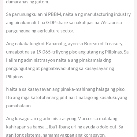
dumaranas ng gutom.
Sa panunungkulan ni PBBM, naitala ng manufacturing industry
ang pinakamaliit na GDP share sa nakalipas na 76-taon sa
pangunguna ng agriculture sector.
Ang nakakalungkot Kapanalig, ayon sa Bureau of Treasury,
umaabot na sa 19.065-trilyong piso ang utang ng Pilipinas. Sa
ilalim ng administrasyon naitala ang pinakamalaking
pangungutang at pagbabayad utang sa kasaysayan ng
Pilipinas.
Naitala sa kasaysayan ang pinaka-mahinang halaga ng piso.
Ito ang mga katotohanang pilit na itinatago ng kasalukuyang
pamahalaan.
Ang kasagutan ng administrasyong Marcos sa malalang
kahirapan sa bansa… iba’t-ibang uri ng ayuda o dole-out. Sa
ganitong sistema, namamayagpag ang korapsyon.