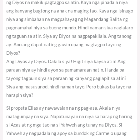
ng Diyos na makikipagtagpo sa atin. Kaya nga pinadala niya
ang kanyang bugtong na anak na maging tao. Kaya nga isinugo
niya ang simbahan na magpahayag ng Magandang Balita ng
pagmamahal niya sa buong mundo. Hindi naman siya naglalaro
ng taguan sa atin. Siya ay Diyos na nagpapakilala. Ang tanong
ay: Ano ang dapat nating gawin upang magtagpo tayo ng
Diyos?
Ang Diyos ay Diyos. Dakila siya! Higit siya kaysa atin! Ang
paraan niya ay hindi ayon sa pamamaraan natin. Handa ba
tayong tagpuin siya sa paraan ng kanyang paglapit sa atin?
Siya ang masusunod, hindi naman tayo. Pero bukas ba tayo na
harapin siya?
Si propeta Elias ay nawawalan na ng pag-asa. Akala niya
matagumpay na siya. Napatunayan na niya sa harap ng haring
si Acas at ng mga tao na si Yahweh ang tunay na Diyos. Si
Yahweh ay nagpadala ng apoy sa bundok ng Carmelo upang