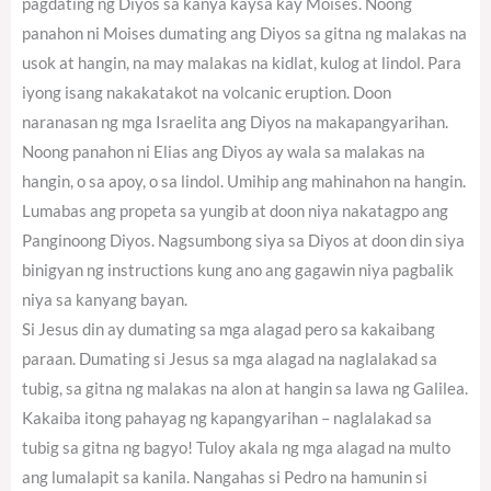
pagdating ng Diyos sa kanya kaysa kay Moises. Noong
panahon ni Moises dumating ang Diyos sa gitna ng malakas na
usok at hangin, na may malakas na kidlat, kulog at lindol. Para
iyong isang nakakatakot na volcanic eruption. Doon
naranasan ng mga Israelita ang Diyos na makapangyarihan.
Noong panahon ni Elias ang Diyos ay wala sa malakas na
hangin, o sa apoy, o sa lindol. Umihip ang mahinahon na hangin.
Lumabas ang propeta sa yungib at doon niya nakatagpo ang
Panginoong Diyos. Nagsumbong siya sa Diyos at doon din siya
binigyan ng instructions kung ano ang gagawin niya pagbalik
niya sa kanyang bayan.
Si Jesus din ay dumating sa mga alagad pero sa kakaibang
paraan. Dumating si Jesus sa mga alagad na naglalakad sa
tubig, sa gitna ng malakas na alon at hangin sa lawa ng Galilea.
Kakaiba itong pahayag ng kapangyarihan – naglalakad sa
tubig sa gitna ng bagyo! Tuloy akala ng mga alagad na multo
ang lumalapit sa kanila. Nangahas si Pedro na hamunin si