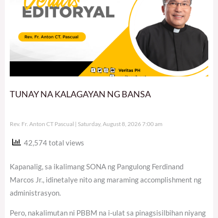
TUNAY NA KALAGAYAN NG BANSA
Rev. Fr. Anton CT Pascual
Saturday, August 8, 2026 7:00 am
42,574 total views
Kapanalig, sa ikalimang SONA ng Pangulong Ferdinand
Marcos Jr., idinetalye nito ang maraming accomplishment ng
administrasyon.
Pero, nakalimutan ni PBBM na i-ulat sa pinagsisilbihan niyang