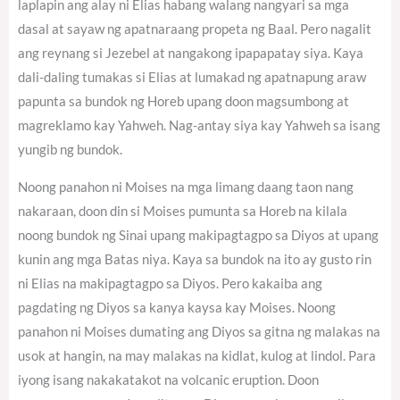
laplapin ang alay ni Elias habang walang nangyari sa mga
dasal at sayaw ng apatnaraang propeta ng Baal. Pero nagalit
ang reynang si Jezebel at nangakong ipapapatay siya. Kaya
dali-daling tumakas si Elias at lumakad ng apatnapung araw
papunta sa bundok ng Horeb upang doon magsumbong at
magreklamo kay Yahweh. Nag-antay siya kay Yahweh sa isang
yungib ng bundok.
Noong panahon ni Moises na mga limang daang taon nang
nakaraan, doon din si Moises pumunta sa Horeb na kilala
noong bundok ng Sinai upang makipagtagpo sa Diyos at upang
kunin ang mga Batas niya. Kaya sa bundok na ito ay gusto rin
ni Elias na makipagtagpo sa Diyos. Pero kakaiba ang
pagdating ng Diyos sa kanya kaysa kay Moises. Noong
panahon ni Moises dumating ang Diyos sa gitna ng malakas na
usok at hangin, na may malakas na kidlat, kulog at lindol. Para
iyong isang nakakatakot na volcanic eruption. Doon