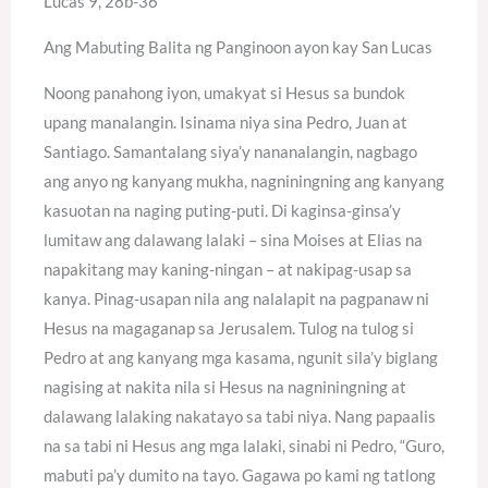
Lucas 9, 28b-36
Ang Mabuting Balita ng Panginoon ayon kay San Lucas
Noong panahong iyon, umakyat si Hesus sa bundok
upang manalangin. Isinama niya sina Pedro, Juan at
Santiago. Samantalang siya’y nananalangin, nagbago
ang anyo ng kanyang mukha, nagniningning ang kanyang
kasuotan na naging puting-puti. Di kaginsa-ginsa’y
lumitaw ang dalawang lalaki – sina Moises at Elias na
napakitang may kaning-ningan – at nakipag-usap sa
kanya. Pinag-usapan nila ang nalalapit na pagpanaw ni
Hesus na magaganap sa Jerusalem. Tulog na tulog si
Pedro at ang kanyang mga kasama, ngunit sila’y biglang
nagising at nakita nila si Hesus na nagniningning at
dalawang lalaking nakatayo sa tabi niya. Nang papaalis
na sa tabi ni Hesus ang mga lalaki, sinabi ni Pedro, “Guro,
mabuti pa’y dumito na tayo. Gagawa po kami ng tatlong