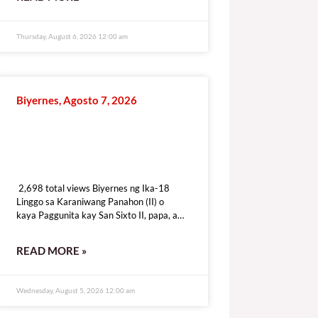
Thursday, August 6, 2026 12:00 am
Biyernes, Agosto 7, 2026
2,698 total views
2,698 total views Biyernes ng Ika-18
Linggo sa Karaniwang Panahon (II) o
kaya Paggunita kay San Sixto II, papa, at
mga Kasama, mga martir o
kaya Paggunita kay
READ MORE »
Wednesday, August 5, 2026 12:00 am