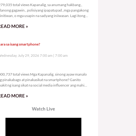
79,035 total views Kapanalig, sa anumang hakbang.,
lanong gagawin., polisiyang ipapatupad.,mga pangakong
initiwan, o mga usapin na sadyang iniiwasan. Lagi itong
ay kulang. Hindi ibig sabihin,
READ MORE »
ara sa isang smartphone?
ednesday, July 29, 2026 7:00 am
7:00 am
300,737 total views
00,737 total views Mga Kapanalig, sinong ayaw manalo
g pinakabago at pinakasikat na smartphone? Ganito
nakit ng isang sikat na social media influencer ang mahigit
0
READ MORE »
Watch Live