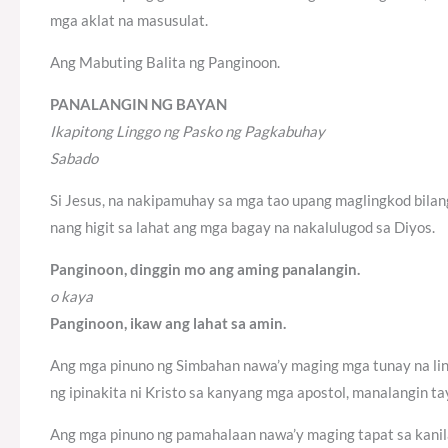
mga aklat na masusulat.
Ang Mabuting Balita ng Panginoon.
PANALANGIN NG BAYAN
Ikapitong Linggo ng Pasko ng Pagkabuhay
Sabado
Si Jesus, na nakipamuhay sa mga tao upang maglingkod bilan
nang higit sa lahat ang mga bagay na nakalulugod sa Diyos.
Panginoon, dinggin mo ang aming panalangin.
o kaya
Panginoon, ikaw ang lahat sa amin.
Ang mga pinuno ng Simbahan nawa’y maging mga tunay na li
ng ipinakita ni Kristo sa kanyang mga apostol, manalangin ta
Ang mga pinuno ng pamahalaan nawa’y maging tapat sa kani