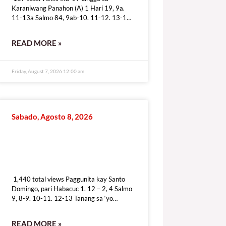
Karaniwang Panahon (A) 1 Hari 19, 9a.
11-13a Salmo 84, 9ab-10. 11-12. 13-14
Pag-ibig mo’y ipakita, iligtas kami sa dusa.
READ MORE »
Friday, August 7, 2026 12:00 am
Sabado, Agosto 8, 2026
1,440 total views
1,440 total views Paggunita kay Santo
Domingo, pari Habacuc 1, 12 – 2, 4 Salmo
9, 8-9. 10-11. 12-13 Tanang sa ‘yo
dumudulog ay tunay na
READ MORE »