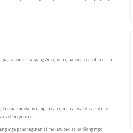
g pagsunod sa kanyang Ama, ay nagnanais na unahin natin
ngkod na kumikilos nang may pagmamalasakit na katulad
yo sa Panginoon.
lang mga pananagutan at makatupad sa kanilang mga