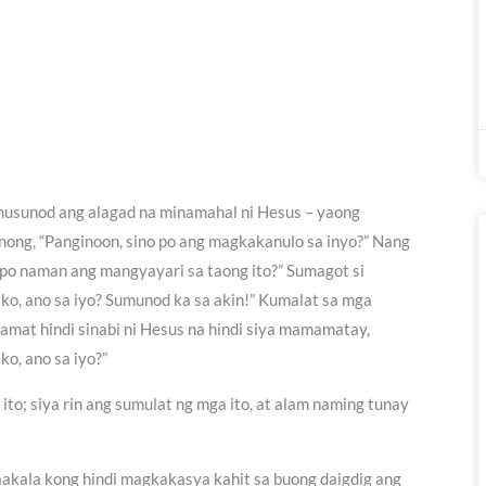
umusunod ang alagad na minamahal ni Hesus – yaong
anong, “Panginoon, sino po ang magkakanulo sa inyo?” Nang
o po naman ang mangyayari sa taong ito?” Sumagot si
ko, ano sa iyo? Sumunod ka sa akin!” Kumalat sa mga
amat hindi sinabi ni Hesus na hindi siya mamamatay,
o, ano sa iyo?”
to; siya rin ang sumulat ng mga ito, at alam naming tunay
aakala kong hindi magkakasya kahit sa buong daigdig ang