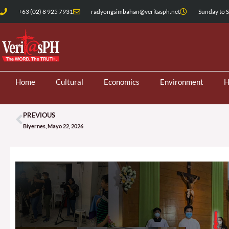
Skip
+63 (02) 8 925 7931
radyongsimbahan@veritasph.net
Sunday to S
to
content
Home
Cultural
Economics
Environment
H
PREVIOUS
Prev
Biyernes, Mayo 22, 2026