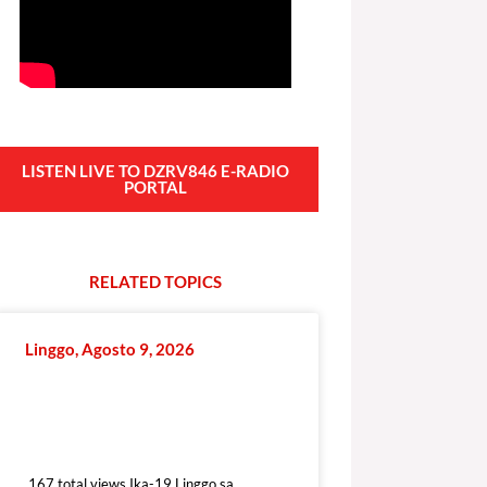
LISTEN LIVE TO DZRV846 E-RADIO
PORTAL
RELATED
T
O
P
I
C
S
Linggo, Agosto 9, 2026
167 total views
167 total views Ika-19 Linggo sa