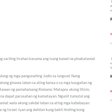
9
A
m
p
S
M
ng sariling tirahan kasama ang isang kawal na pinakatanod
1
m
S
ulong ng mga pangunahing Judio sa lungsod. Nang
 akong ginawa laban sa ating bansa o sa mga kaugalian ng
inatawan ng pamahalaang Romano. Matapos akong litisin,
K
 na dapat parusahan ng kamatayan. Ngunit tumutol ang
F
gamat wala akong sakdal laban sa ating mga kababayan.
ng Israel. Iyan ang dahilan kung bakit hiniling kong