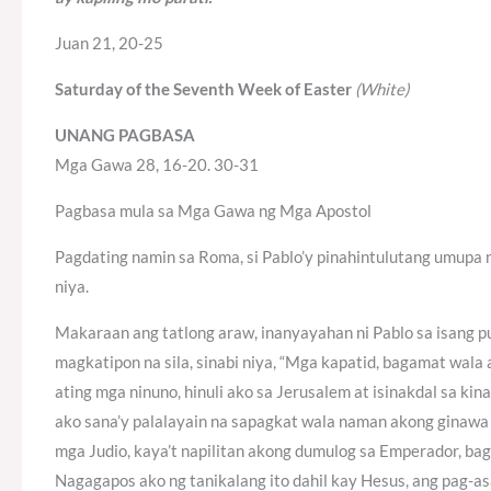
Juan 21, 20-25
Saturday of the Seventh Week of Easter
(White)
UNANG PAGBASA
Mga Gawa 28, 16-20. 30-31
Pagbasa mula sa Mga Gawa ng Mga Apostol
Pagdating namin sa Roma, si Pablo’y pinahintulutang umupa 
niya.
Makaraan ang tatlong araw, inanyayahan ni Pablo sa isang p
magkatipon na sila, sinabi niya, “Mga kapatid, bagamat wala
ating mga ninuno, hinuli ako sa Jerusalem at isinakdal sa k
ako sana’y palalayain na sapagkat wala naman akong ginawa
mga Judio, kaya’t napilitan akong dumulog sa Emperador, ba
Nagagapos ako ng tanikalang ito dahil kay Hesus, ang pag-asa 