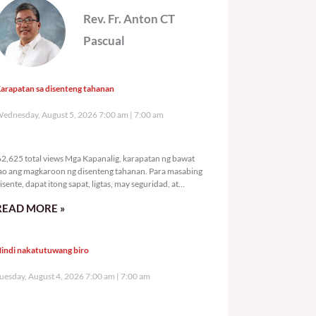
Rev. Fr. Anton CT
Pascual
arapatan sa disenteng tahanan
ednesday, August 5, 2026 7:00 am
7:00 am
62,625 total views
2,625 total views Mga Kapanalig, karapatan ng bawat
ao ang magkaroon ng disenteng tahanan. Para masabing
isente, dapat itong sapat, ligtas, may seguridad, at
agbibigay-daan sa
READ MORE »
indi nakatutuwang biro
uesday, August 4, 2026 7:00 am
7:00 am
94,960 total views