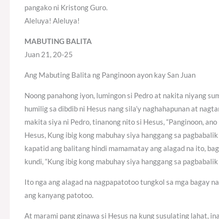
pangako ni Kristong Guro.
Aleluya! Aleluya!
MABUTING BALITA
Juan 21, 20-25
Ang Mabuting Balita ng Panginoon ayon kay San Juan
Noong panahong iyon, lumingon si Pedro at nakita niyang s
humilig sa dibdib ni Hesus nang sila’y naghahapunan at nagt
makita siya ni Pedro, tinanong nito si Hesus, “Panginoon, an
Hesus, Kung ibig kong mabuhay siya hanggang sa pagbabalik 
kapatid ang balitang hindi mamamatay ang alagad na ito, bag
kundi, “Kung ibig kong mabuhay siya hanggang sa pagbabalik k
Ito nga ang alagad na nagpapatotoo tungkol sa mga bagay na i
ang kanyang patotoo.
At marami pang ginawa si Hesus na kung susulating lahat, in