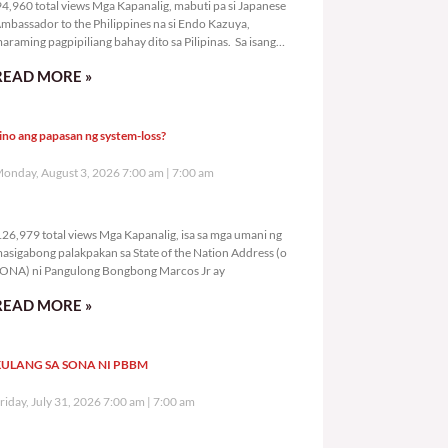
4,960 total views Mga Kapanalig, mabuti pa si Japanese
mbassador to the Philippines na si Endo Kazuya,
araming pagpipiliang bahay dito sa Pilipinas. Sa isang
rivilege
READ MORE »
ino ang papasan ng system-loss?
onday, August 3, 2026 7:00 am
7:00 am
126,979 total views
26,979 total views Mga Kapanalig, isa sa mga umani ng
asigabong palakpakan sa State of the Nation Address (o
ONA) ni Pangulong Bongbong Marcos Jr ay
READ MORE »
ULANG SA SONA NI PBBM
riday, July 31, 2026 7:00 am
7:00 am
279,035 total views