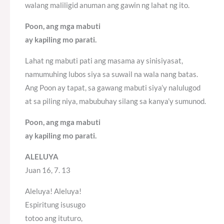
walang maliligid anuman ang gawin ng lahat ng ito.
Poon, ang mga mabuti
ay kapiling mo parati.
Lahat ng mabuti pati ang masama ay sinisiyasat,
namumuhing lubos siya sa suwail na wala nang batas.
Ang Poon ay tapat, sa gawang mabuti siya’y nalulugod
at sa piling niya, mabubuhay silang sa kanya’y sumunod.
Poon, ang mga mabuti
ay kapiling mo parati.
ALELUYA
Juan 16, 7. 13
Aleluya! Aleluya!
Espiritung isusugo
totoo ang ituturo,