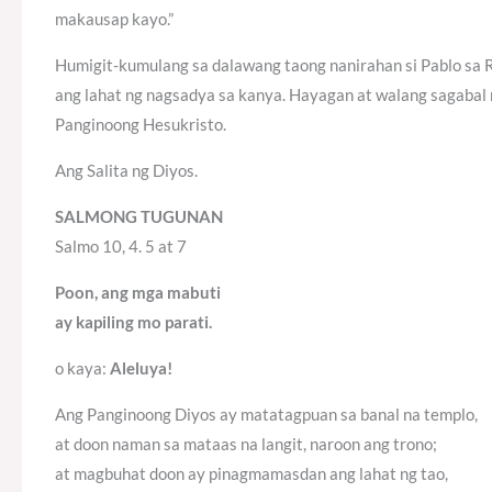
makausap kayo.”
Humigit-kumulang sa dalawang taong nanirahan si Pablo sa 
ang lahat ng nagsadya sa kanya. Hayagan at walang sagabal n
Panginoong Hesukristo.
Ang Salita ng Diyos.
SALMONG TUGUNAN
Salmo 10, 4. 5 at 7
Poon, ang mga mabuti
ay kapiling mo parati.
o kaya:
Aleluya!
Ang Panginoong Diyos ay matatagpuan sa banal na templo,
at doon naman sa mataas na langit, naroon ang trono;
at magbuhat doon ay pinagmamasdan ang lahat ng tao,