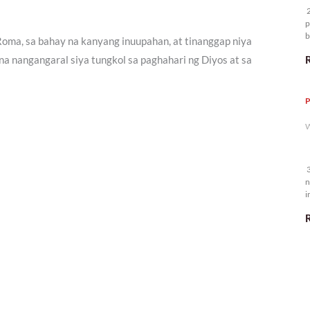
2
p
b
Roma, sa bahay na kanyang inuupahan, at tinanggap niya
m
a nangangaral siya tungkol sa paghahari ng Diyos at sa
P
W
3
n
i
5