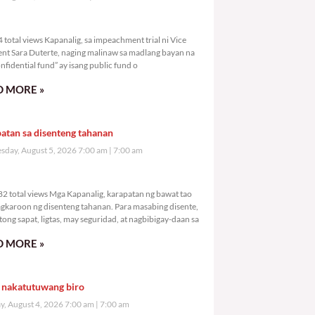
,824 total views
total views Kapanalig, sa impeachment trial ni Vice
ent Sara Duterte, naging malinaw sa madlang bayan na
nfidential fund” ay isang public fund o
 MORE »
atan sa disenteng tahanan
day, August 5, 2026 7:00 am
7:00 am
1,682 total views
2 total views Mga Kapanalig, karapatan ng bawat tao
gkaroon ng disenteng tahanan. Para masabing disente,
tong sapat, ligtas, may seguridad, at nagbibigay-daan sa
 MORE »
 nakatutuwang biro
y, August 4, 2026 7:00 am
7:00 am