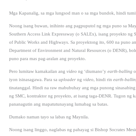
Mga Kapanalig, sa mga lungsod man o sa mga bundok, hindi tumi
Noong isang buwan, inihinto ang pagpuputol ng mga puno sa Ma
Southern Access Link Expressway (o SALEx), isang proyekto ng 
of Public Works and Highways. Sa proyektong ito, 600 na puno a
Department of Environment and Natural Resources (o DENR), bolu
puno para mas pag-aralan ang proyekto.
Pero lumitaw kamakailan ang
video
ng ‘diumano’y
earth-balling
o
iyon isinasagawa. Para sa
uploader
ng
video
, hindi rin
earth-balli
tinatanggal. Hindi na raw mabubuhay ang mga punong sinasabing 
ng SMC, kontraktor ng proyekto, at isang taga-DENR. Tugon ng ka
pananagutin ang mapatutunayang lumabag sa batas.
Dumako naman tayo sa labas ng Maynila.
Noong isang linggo, naglabas ng pahayag si Bishop Socrates Mesio