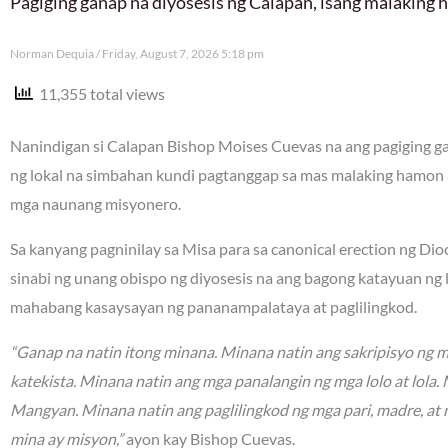
Pagiging ganap na diyosesis ng Calapan, isang malaking
Norman Dequia
Friday, August 7, 2026 5:18 pm
11,355 total views
Nanindigan si Calapan Bishop Moises Cuevas na ang pagiging gan
ng lokal na simbahan kundi pagtanggap sa mas malaking hamon 
mga naunang misyonero.
Sa kanyang pagninilay sa Misa para sa canonical erection ng Di
sinabi ng unang obispo ng diyosesis na ang bagong katayuan ng
mahabang kasaysayan ng pananampalataya at paglilingkod.
“Ganap na natin itong minana. Minana natin ang sakripisyo ng 
katekista. Minana natin ang mga panalangin ng mga lolo at lola
Mangyan. Minana natin ang paglilingkod ng mga pari, madre, at 
mina ay misyon,”
ayon kay Bishop Cuevas.