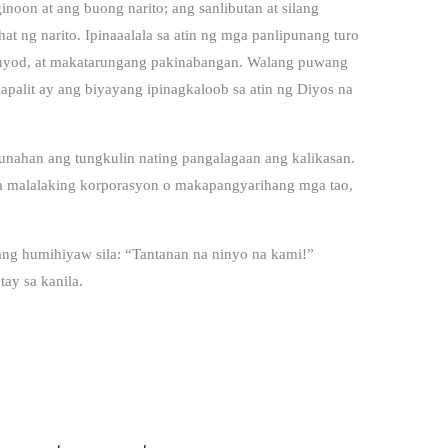
noon at ang buong narito; ang sanlibutan at silang
at ng narito. Ipinaaalala sa atin ng mga panlipunang turo
guyod, at makatarungang pakinabangan.
Walang puwang
palit ay ang biyayang ipinagkaloob sa atin ng Diyos na
nahan ang tungkulin nating pangalagaan ang kalikasan.
t sa malalaking korporasyon o makapangyarihang mga tao,
ng humihiyaw sila: “Tantanan na ninyo na kami!”
tay sa kanila.