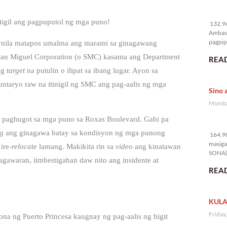
13
tigil ang pagpuputol ng mga puno!
132,96
Ambass
pagpipi
ynila matapos umalma ang marami sa ginagawang
San Miguel Corporation (o SMC) kasama ang Department
READ
ng
target
na putulin o ilipat sa ibang lugar. Ayon sa
ntaryo raw na itinigil ng SMC ang pag-aalis ng mga
Sino 
Monday
 paghugot sa mga puno sa Roxas Boulevard.
Gabi pa
16
ng
ang ginagawa batay sa kondisyon ng mga punong
164,98
masiga
ire
-relocate
lamang. Makikita rin sa
video
ang kinatawan
SONA) 
gawaran, iimbestigahan daw nito ang insidente at
READ
KULA
Friday
na ng Puerto Princesa kaugnay ng pag-aalis ng higit