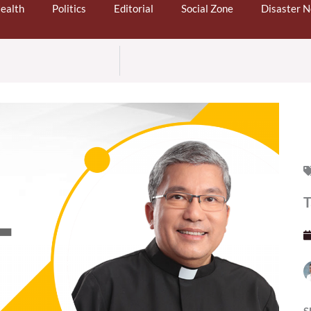
ealth
Politics
Editorial
Social Zone
Disaster 
T
S