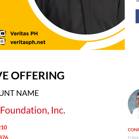
VE OFFERING
OUNT NAME
Foundation, Inc.
210
CONF
876
Friday