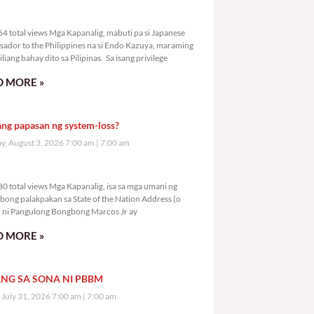
2,964 total views
4 total views Mga Kapanalig, mabuti pa si Japanese
ador to the Philippines na si Endo Kazuya, maraming
liang bahay dito sa Pilipinas. Sa isang privilege
 MORE »
ang papasan ng system-loss?
, August 3, 2026 7:00 am
7:00 am
4,980 total views
0 total views Mga Kapanalig, isa sa mga umani ng
bong palakpakan sa State of the Nation Address (o
ni Pangulong Bongbong Marcos Jr ay
 MORE »
NG SA SONA NI PBBM
, July 31, 2026 7:00 am
7:00 am