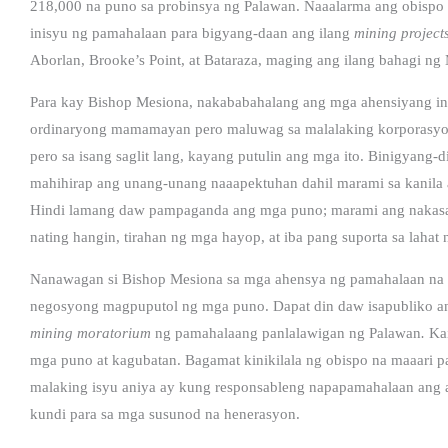
218,000 na puno sa probinsya ng Palawan.
Naaalarma ang obispo
inisyu ng pamahalaan para bigyang-daan ang ilang
mining project
Aborlan, Brooke’s Point, at Bataraza, maging ang ilang bahagi ng
Para kay Bishop Mesiona, nakababahalang ang mga ahensiyang ina
ordinaryong mamamayan pero maluwag sa malalaking korporasyon.
pero sa isang saglit lang, kayang putulin ang mga ito. Binigyang-d
mahihirap ang unang-unang naaapektuhan dahil marami sa kanil
Hindi lamang daw pampaganda ang mga puno; marami ang nakasalal
nating hangin, tirahan ng mga hayop, at iba pang suporta sa laha
Nanawagan si Bishop Mesiona sa mga ahensya ng pamahalaan na 
negosyong magpuputol ng mga puno. Dapat din daw isapubliko a
mining moratorium
ng pamahalaang panlalawigan ng Palawan
.
Ka
mga puno at kagubatan. Bagamat kinikilala ng obispo na maaari 
malaking isyu aniya ay kung responsableng napapamahalaan ang a
kundi para sa mga susunod na henerasyon.