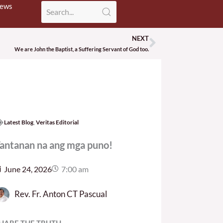
News
NEXT
Next
We are John the Baptist, a Suffering Servant of God too.
Latest Blog
,
Veritas Editorial
antanan na ang mga puno!
June 24, 2026
7:00 am
Rev. Fr. Anton CT Pascual
HARE THE TRUTH