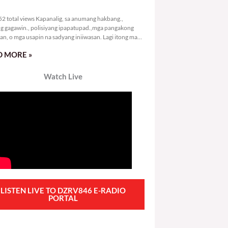
6,052 total views
2 total views Kapanalig, sa anumang hakbang.,
g gagawin., polisiyang ipapatupad.,mga pangakong
an, o mga usapin na sadyang iniiwasan. Lagi itong may
 Hindi ibig sabihin,
 MORE »
Watch Live
LISTEN LIVE TO DZRV846 E-RADIO
PORTAL