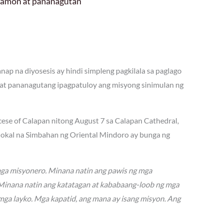
 hamon at pananagutan
ap na diyosesis ay hindi simpleng pagkilala sa paglago
at pananagutang ipagpatuloy ang misyong sinimulan ng
ocese of Calapan nitong August 7 sa Calapan Cathedral,
 lokal na Simbahan ng Oriental Mindoro ay bunga ng
mga misyonero. Minana natin ang pawis ng mga
. Minana natin ang katatagan at kababaang-loob ng mga
mga layko. Mga kapatid, ang mana ay isang misyon. Ang