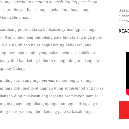
 sa mga
special tree-cutting
at
earth-balling permits
na
31
s
sa probinsya. Ilan sa mga apektadong bayan ang
316,05
planon
 Mount Bulanjao.
binitiw
kulang.
asahang poprotekta sa kalikasan ay mahigpit sa mga
READ
 Aniya, taon ang binibilang para lumaki ang mga puno
iin din ng obispo na sa pagkasira ng kalikasan, ang
a ang may mga kabuhayang nakadepende sa kalaikasan.
ay dito katulad ng iniinom nating tubig, nilalanghap
t ng may buhay.
muling suriin ang mga
permits
na ibinibigay sa mga
ng mga dokumento at tingnan kung sumusunod ang ito sa
ilangan ding palakasin ang legal na proteksyon para sa
pang magbago ang bilang ng mga punong aalisin, ang mas
ting likas-yaman, hindi lamang para sa kasalukuyan