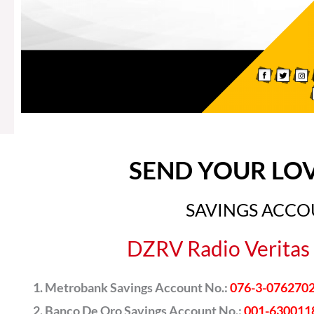
SEND YOUR LO
SAVINGS ACC
DZRV Radio Veritas 
Metrobank Savings Account No.:
076-3-076270
Banco De Oro Savings Account No.:
001-630011