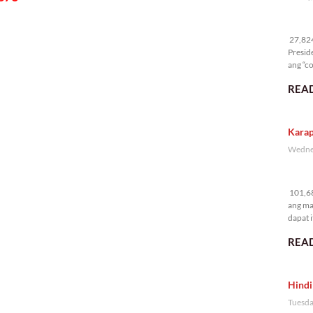
27
27,824 
Presid
ang “co
READ
Karap
Wednes
10
101,68
ang ma
dapat i
READ
Hindi
Tuesda