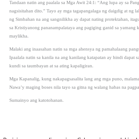
Tandaan natin ang paalala sa Mga Awit 24:1: “Ang lupa ay sa Pangi
nagsisitahan dito.” Tayo ay mga tagapangalaga ng daigdig at ng lah
ng Simbahan na ang sangnilikha ay dapat nating protektahan, ita
sa Kristiyanong pananampalataya ang pagiging ganid sa yamang ka
maylikha.
Malaki ang inaasahan natin sa mga ahensya ng pamahalaang pangu
Ipaalala natin sa kanila na ang kanilang katapatan ay hindi dapa
kundi sa taumbayan at sa ating kapaligiran.
Mga Kapanalig, kung nakapagsasalita lang ang mga puno, malama
Nawa’y maging boses nila tayo sa gitna ng walang habas na pagpa
Sumainyo ang katotohanan.