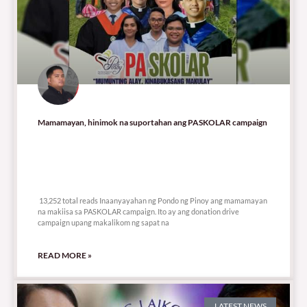
Mamamayan, hinimok na suportahan ang PASKOLAR campaign
13,252 total reads
13,252 total reads Inaanyayahan ng Pondo ng Pinoy ang mamamayan
na makiisa sa PASKOLAR campaign. Ito ay ang donation drive
campaign upang makalikom ng sapat na
READ MORE »
LATEST NEWS