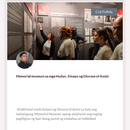
CULTURAL
Memorial museum sa mga Hudyo, itinayo ng Diocese of Assisi
10,060 total reads
10,060 total reads Itatayo ng Diocese of Assisi sa Italy ang
mahalagang ‘Memorial Museum’ upang alalahanin ang naging
pagliligtas ng ibat-ibang pastol ng simbahan at indibidwal