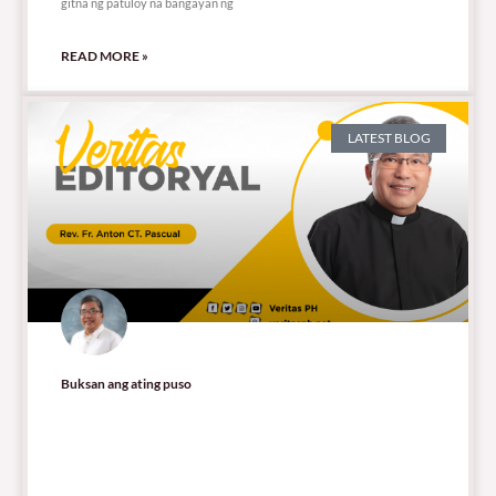
gitna ng patuloy na bangayan ng
READ MORE »
LATEST BLOG
Buksan ang ating puso
68,180 total reads