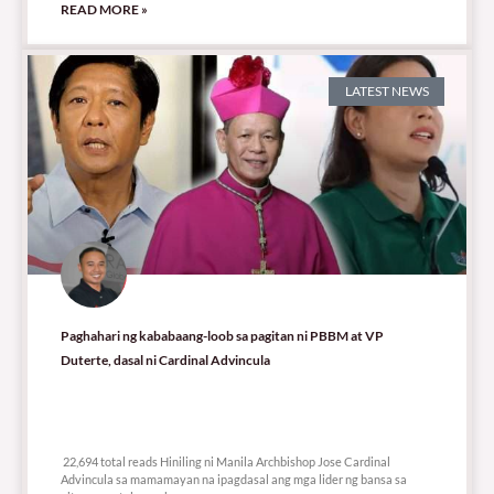
READ MORE »
LATEST NEWS
Paghahari ng kababaang-loob sa pagitan ni PBBM at VP
Duterte, dasal ni Cardinal Advincula
22,694 total reads
22,694 total reads Hiniling ni Manila Archbishop Jose Cardinal
Advincula sa mamamayan na ipagdasal ang mga lider ng bansa sa