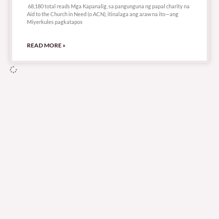
68,180 total reads Mga Kapanalig, sa pangunguna ng papal charity na
Aid to the Church in Need (o ACN), itinalaga ang araw na ito—ang
Miyerkules pagkatapos
READ MORE »