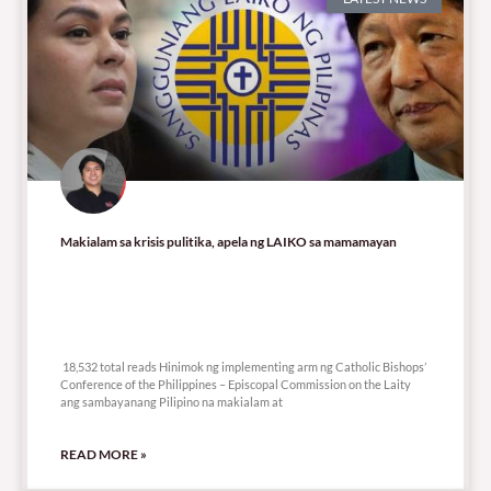
Makialam sa krisis pulitika, apela ng LAIKO sa mamamayan
18,532 total reads
18,532 total reads Hinimok ng implementing arm ng Catholic Bishops’
Conference of the Philippines – Episcopal Commission on the Laity
ang sambayanang Pilipino na makialam at
READ MORE »