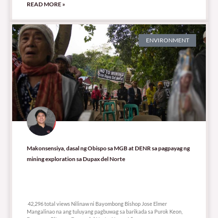
READ MORE »
ENVIRONMENT
Makonsensiya, dasal ng Obispo sa MGB at DENR sa pagpayag ng
mining exploration sa Dupax del Norte
42,296 total views
42,296 total views Nilinaw ni Bayombong Bishop Jose Elmer
Mangalinao na ang tuluyang pagbuwag sa barikada sa Purok Keon,