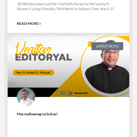
28,786 total views Lord My Chef Daily Recipe for the Soul by Fr.
Nicanor F. Lalog II Tuesday, Third Week in Ordinary Time, Year II, 27
READ MORE »
LATEST BLOG
Mas maliwanag na bukas?