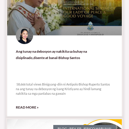
Ang tunay na debosyon ay nakikita sa buhay na
disiplinado,disente at banal-Bishop Santos
58,666 total views
58,666 total views Binigyang-diin ni Antipolo Bishop Ruperto Santos
na ang tunay na debosyon ng isang Kristiyano ay hindi lamang
nakikita sa mga panlabas na gawain
READ MORE »
BLOG - REV. FR. JERICO HABUNAL