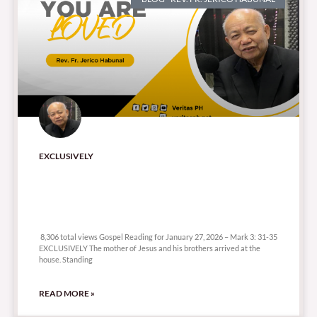
EXCLUSIVELY
8,306 total views
8,306 total views Gospel Reading for January 27, 2026 – Mark 3: 31-35
EXCLUSIVELY The mother of Jesus and his brothers arrived at the
house. Standing
READ MORE »