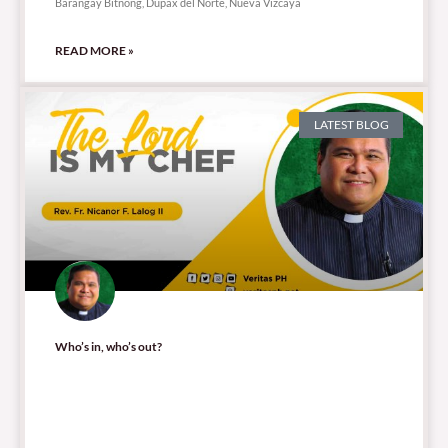
Barangay Bitnong, Dupax del Norte, Nueva Vizcaya
READ MORE »
LATEST BLOG
Who’s in, who’s out?
28,786 total views