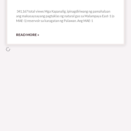
341,167 total views
341,167 total views Mga Kapanalig, ipinagdiriwang ng pamahalaan
ang makasaysayang pagtuklas ng natural gas sa Malampaya East-1 (o
MAE-1) reservoir sa karagatan ng Palawan. Ang MAE-1
READ MORE »