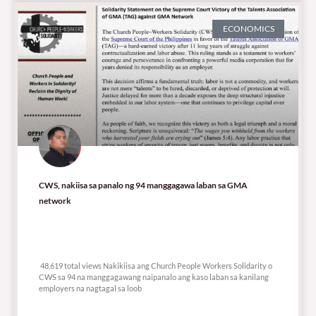
ECONOMICS
CWS, nakiisa sa panalo ng 94 manggagawa laban sa GMA
network
48,619 total views
48,619 total views Nakikiisa ang Church People Workers Solidarity o
CWS sa 94 na manggagawang naipanalo ang kaso laban sa kanilang
employers na nagtagal sa loob