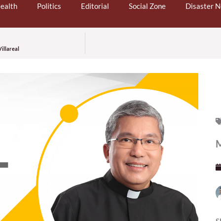
ealth
Politics
Editorial
Social Zone
Disaster 
illareal
M
S