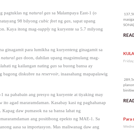
13
g pagtuklas ng
natural gas
sa Malampaya East-1 (o
137,50
masiga
natayang 98 bilyong
cubic feet
ng
gas
, sapat upang
SONA) 
on. Kaya itong mag-
supply
ng kuryente sa 5.7 milyong
READ
na ginagamit para lumikha ng kuryenteng ginagamit sa
KULA
natural gas
doon, dahilan upang magsimulang mag-
Friday
lahati ng kailangan nating
gas
sa buong bansa ay
28
 ng bagong diskubre na
reservoir
, inaasahang mapapalawig
289,56
planon
binitiw
1 na pababain ang presyo ng kuryente at tiyaking may
kulang.
READ
aw ito agad mararamdaman. Kasabay kasi ng paghahanap
. Kapag daw pumasok na sa bansa lahat ng
Para 
 mararamdaman ang positibong epekto ng MAE-1. Sa
Wednes
aanong aasa sa importasyon.
Mas maliwanag daw ang