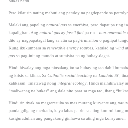
bukas natin.
Pero kilatisin nating mabuti ang patuloy na pagdepende sa petroly
Malaki ang papel ng
natural gas
sa enerhiya, pero dapat pa ring 
kapaligiran. Ang
natural gas
ay
fossil fuel
pa rin—
non-renewable
o
dito ay nagpapatagal lang sa atin sa pag-
transition
o paglipat tung
Kung ikukumpara sa
renewable energy sources
, katulad ng
wind
a
gas
sa pag-init ng mundo at sumisira pa ng buhay-dagat.
Hindi hiwalay ang mga pinsalang ito sa buhay ng tao dahil bumaba
ng krisis sa klima. Sa
Cathoilic social teaching
na
Laudato Si
’, ti
kalikasan. Tinatawag itong
integral ecology
.
Hindi maihihiwalay an
“maliwanag na bukas” ang dala nito para sa mga tao, ibang “buka
Hindi rin tiyak na magreresulta sa mas murang kuryente ang
natur
pandaigdigang merkado, kaya labas pa rin sa ating kontrol kung 
kasiguraduhan ang pangakong ginhawa sa ating mga konsyumer.