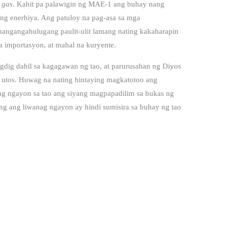
 gas
. Kahit pa palawigin ng MAE-1 ang buhay nang
ng enerhiya. Ang patuloy na pag-asa sa mga
 nangangahulugang paulit-ulit lamang nating kakaharapin
 importasyon, at mahal na kuryente.
gdig dahil sa kagagawan ng tao, at parurusahan ng Diyos
 utos. Huwag na nating hintaying magkatotoo ang
ag ngayon sa tao ang siyang magpapadilim sa bukas ng
g ang liwanag ngayon ay hindi sumisira sa buhay ng tao