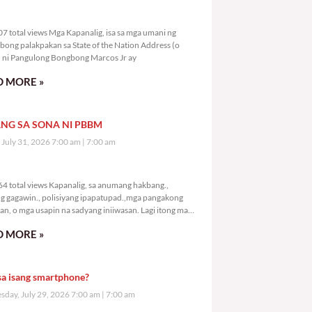
7,507 total views
7 total views Mga Kapanalig, isa sa mga umani ng
bong palakpakan sa State of the Nation Address (o
ni Pangulong Bongbong Marcos Jr ay
 MORE »
NG SA SONA NI PBBM
, July 31, 2026 7:00 am
7:00 am
9,564 total views
4 total views Kapanalig, sa anumang hakbang.,
g gagawin., polisiyang ipapatupad.,mga pangakong
an, o mga usapin na sadyang iniiwasan. Lagi itong may
 Hindi ibig sabihin,
 MORE »
sa isang smartphone?
day, July 29, 2026 7:00 am
7:00 am