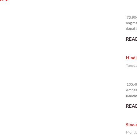
73
73,904
ang ma
dapat i
READ
Hindi
Tuesda
10
105,48
Ambass
pagpipi
READ
Sino 
Monday