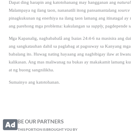
Dapat ding harapin ang katotohanang may hangganan ang
natural
Malampaya ng ilang taon, nananatili itong pansamantalang
source
pinagkukunan ng enerhiya na ilang taon lamang ang itinatagal ay
ang parehong mga problema: kakulangan sa
supply,
pagdepende sa
Mga Kapanalig, nagbababalâ ang Isaias 24:4-6 na masisira ang dai
ang sangkatauhan dahil sa paglabag at pagsuway sa Kanyang mga
babalang ito. Huwag nating hayaang ang nagbibigay ilaw at liwan
kalikasan. Ang mas maliwanag na bukas ay makakamit lamang kun
at ng buong sangnilikha.
Sumainyo ang katotohanan.
BE OUR PARTNERS
THIS PORTION IS BROUGHT YOU BY