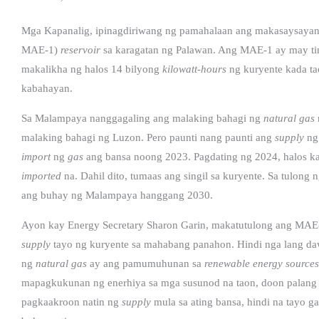
Mga Kapanalig, ipinagdiriwang ng pamahalaan ang makasaysayan
MAE-1)
reservoir
sa karagatan ng Palawan. Ang MAE-1 ay may ti
makalikha ng halos 14 bilyong
kilowatt-hours
ng kuryente kada ta
kabahayan.
Sa Malampaya nanggagaling ang malaking bahagi ng
natural gas
malaking bahagi ng Luzon. Pero paunti nang paunti ang
supply
ng
import
ng
gas
ang bansa noong 2023. Pagdating ng 2024, halos ka
imported
na.
Dahil dito, tumaas ang singil sa kuryente. Sa tulong
ang buhay ng Malampaya hanggang 2030.
Ayon kay Energy Secretary Sharon Garin, makatutulong ang MAE-
supply
tayo ng kuryente sa mahabang panahon. Hindi nga lang d
ng
natural gas
ay ang pamumuhunan sa
renewable energy sources
mapagkukunan ng enerhiya sa mga susunod na taon, doon palang
pagkaakroon natin ng
supply
mula sa ating bansa, hindi na tayo g