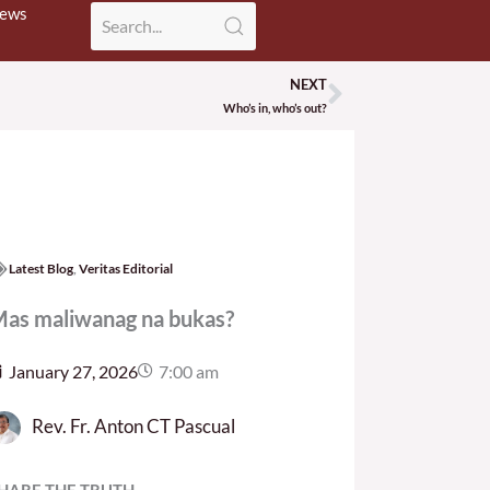
News
NEXT
Next
Who’s in, who’s out?
Latest Blog
,
Veritas Editorial
as maliwanag na bukas?
January 27, 2026
7:00 am
Rev. Fr. Anton CT Pascual
HARE THE TRUTH