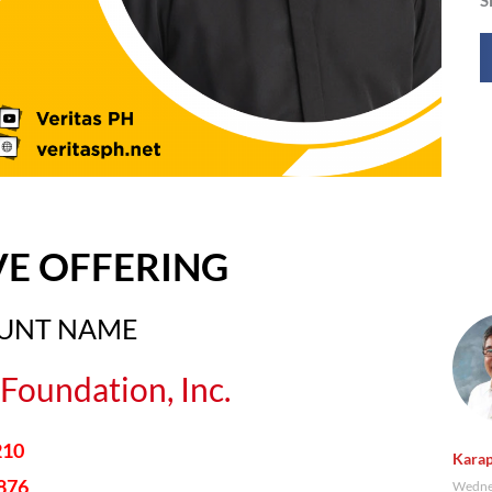
VE OFFERING
OUNT NAME
Foundation, Inc.
210
Karap
876
Wednes