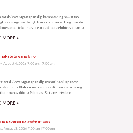
,904 total views
 total views Mga Kapanalig, karapatan ng bawat tao
gkaroon ng disenteng tahanan. Para masabing disente,
tong sapat, ligtas, may seguridad, at nagbibigay-daan sa
 MORE »
 nakatutuwang biro
y, August 4, 2026 7:00 am
7:00 am
5,488 total views
8 total views Mga Kapanalig, mabuti pa si Japanese
ador to the Philippines na si Endo Kazuya, maraming
liang bahay dito sa Pilipinas. Sa isang privilege
 MORE »
ang papasan ng system-loss?
, August 3, 2026 7:00 am
7:00 am