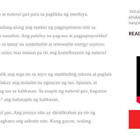
31
310,62
o at
natural gas
para sa paglikha ng enerhiya.
pinaka
isang s
isaalang-alang ang epekto ng pagpoproseso nito sa
READ
 nauubos. Ang patuloy na pag-asa at pagpaprayoridad
o sa tunay na
sustainable
at
renewable energy sources
.
t
solar,
mas mataas pa rin ang kontribusyon ng
natural
lik ang mga ito sa anyo ng matitinding sakuna at paglala
nalakay ang malalim na ugnayan ng tao, lipunan, at
g tao sa kalikasan. Sa usapin ng
natural gas
, bagamat
s” ang haharapin ng kalikasan.
al gas
. Ang presyo nito ay dinidiktahan pa rin ng
magkano ang aabutin nito. Kung gayon, walang