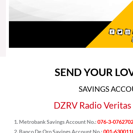
SEND YOUR LO
SAVINGS ACC
DZRV Radio Veritas 
Metrobank Savings Account No.:
076-3-076270
Banco De Oro Savings Account No.:
001-630011