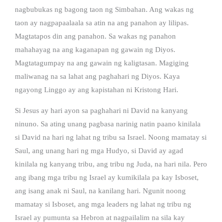
nagbubukas ng bagong taon ng Simbahan. Ang wakas ng
taon ay nagpapaalaala sa atin na ang panahon ay lilipas.
Magtatapos din ang panahon. Sa wakas ng panahon
mahahayag na ang kaganapan ng gawain ng Diyos.
Magtatagumpay na ang gawain ng kaligtasan. Magiging
maliwanag na sa lahat ang paghahari ng Diyos. Kaya
ngayong Linggo ay ang kapistahan ni Kristong Hari.
Si Jesus ay hari ayon sa paghahari ni David na kanyang
ninuno. Sa ating unang pagbasa narinig natin paano kinilala
si David na hari ng lahat ng tribu sa Israel. Noong mamatay si
Saul, ang unang hari ng mga Hudyo, si David ay agad
kinilala ng kanyang tribu, ang tribu ng Juda, na hari nila. Pero
ang ibang mga tribu ng Israel ay kumikilala pa kay Isboset,
ang isang anak ni Saul, na kanilang hari. Ngunit noong
mamatay si Isboset, ang mga leaders ng lahat ng tribu ng
Israel ay pumunta sa Hebron at nagpailalim na sila kay