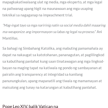
mapagkakatiwalaang ulat ng media, mga eksperto, at mga legal
na paliwanag upang higit na maunawaan ang mga usaping
teknikal sa nagaganap na impeachment trial.
“Mag-ingat tayo sa mga naririnig natin sa social media dahil maaaring
ma-weaponize ang impormasyon sa labas ng legal na proseso.
” Ani
Mantillas.
Sa bahagi ng Simbahang Katolika, ang mabuting pamamahala ay
dapat na nakaugat sa katotohanan, pananagutan, at paglilingkod
sa kabutihang panlahat kung saan tinatawagan ang mga lingkod-
bayan na maging tapat na katiwala ng pondo ng sambayanan at
pairalin ang transparency at integridad sa kanilang
panunungkulan, upang mapanatili ang tiwala ng mamamayan at
maisulong ang tunay na katarungan at kabutihang panlahat.
Pope Leo XIV, balik Vatican na