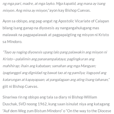
ng mga pari, madre, at mga layko. Mga kapatid, ang mana ay isang
misyon. Ang mina ay misyon,”
ayon kay Bishop Cuevas.
Ayon sa obispo, ang pag-angat ng Apostolic Vicariate of Calapan
bilang isang ganap na diyosesis ay nangangahulugang mas
malawak na pagpapalawak at pagpapaigting ng misyon ni Kristo
sa Mindoro.
“Tayo ay naging diyosesis upang lalo pang palawakin ang misyon ni
Kristo—palalimin ang pananampalataya; paglingkuran ang
mahihirap; ihain ang kabataan; samahan ang mga Mangyan;
ipagtanggol ang dignidad ng bawat tao at ng pamilya; itaguyod ang
katarungan at kapayapaan; at pangalagaan ang ating iisang tahanan,”
giit ni Bishop Cuevas.
Sinariwa rin ng obispo ang tala sa diary ni Bishop William
Duschak, SVD noong 1962, kung saan isinulat niya ang katagang
“Auf dem Weg zum Bistum Mindoro” o “On the way to the Diocese