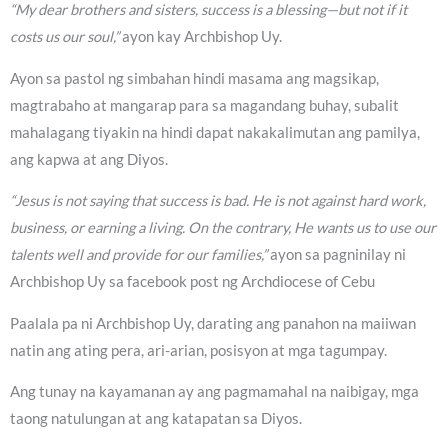
“My dear brothers and sisters, success is a blessing—but not if it
costs us our soul,”
ayon kay Archbishop Uy.
Ayon sa pastol ng simbahan hindi masama ang magsikap,
magtrabaho at mangarap para sa magandang buhay, subalit
mahalagang tiyakin na hindi dapat nakakalimutan ang pamilya,
ang kapwa at ang Diyos.
“Jesus is not saying that success is bad. He is not against hard work,
business, or earning a living. On the contrary, He wants us to use our
talents well and provide for our families,”
ayon sa pagninilay ni
Archbishop Uy sa facebook post ng Archdiocese of Cebu
Paalala pa ni Archbishop Uy, darating ang panahon na maiiwan
natin ang ating pera, ari-arian, posisyon at mga tagumpay.
Ang tunay na kayamanan ay ang pagmamahal na naibigay, mga
taong natulungan at ang katapatan sa Diyos.