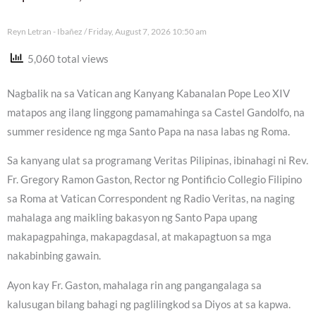
Reyn Letran - Ibañez
Friday, August 7, 2026 10:50 am
5,060 total views
Nagbalik na sa Vatican ang Kanyang Kabanalan Pope Leo XIV
matapos ang ilang linggong pamamahinga sa Castel Gandolfo, na
summer residence ng mga Santo Papa na nasa labas ng Roma.
Sa kanyang ulat sa programang Veritas Pilipinas, ibinahagi ni Rev.
Fr. Gregory Ramon Gaston, Rector ng Pontificio Collegio Filipino
sa Roma at Vatican Correspondent ng Radio Veritas, na naging
mahalaga ang maikling bakasyon ng Santo Papa upang
makapagpahinga, makapagdasal, at makapagtuon sa mga
nakabinbing gawain.
Ayon kay Fr. Gaston, mahalaga rin ang pangangalaga sa
kalusugan bilang bahagi ng paglilingkod sa Diyos at sa kapwa.