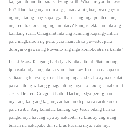
ka, gamitin mo ito para sa iyong sarili. What are you in power
for? Hindi ba ganyan din ang pananaw at ginagawa ngayon
ng mga taong may kapangyarihan – ang mga politico, ang
mga contractors, ang mga military? Pinuprotektahan nila ang
kanilang sarili. Ginagamit nila ang kanilang kapangyarihan
para magkaroon ng pera, para manatili sa puwesto, para
durugin o gawan ng kuwento ang mga komokontra sa kanila?
Iba si Jesus. Talagang hari siya. Kinilala ito ni Pilato noong
ipinasulat niya ang akusasyon laban kay Jesus na nakapako
sa itaas ng kanyang krus: Hari ng mga Judio. Ito ay nakasulat
pa sa tatlong wikang ginagamit ng mga tao noong panahon ni
Jesus: Hebreo, Griego at Latin. Hari nga siya pero ginamit
niya ang kanyang kapangyarihan hindi para sa sarili kundi
para sa iba. Ang kumilala lamang kay Jesus bilang hari sa
paligid niya habang siya ay nakabitin sa krus ay ang isang
tulisan na nakapako din sa krus kasama niya. Sabi niya: