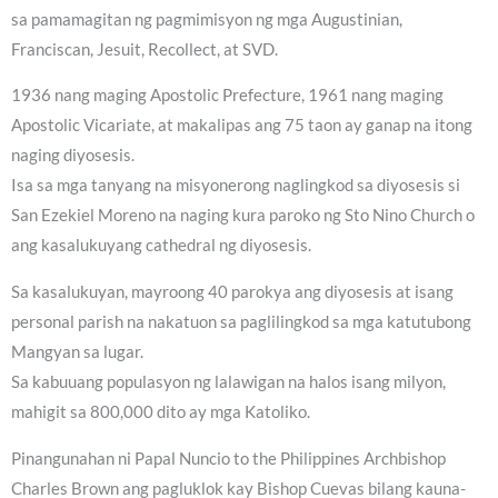
sa pamamagitan ng pagmimisyon ng mga Augustinian,
Franciscan, Jesuit, Recollect, at SVD.
1936 nang maging Apostolic Prefecture, 1961 nang maging
Apostolic Vicariate, at makalipas ang 75 taon ay ganap na itong
naging diyosesis.
Isa sa mga tanyang na misyonerong naglingkod sa diyosesis si
San Ezekiel Moreno na naging kura paroko ng Sto Nino Church o
ang kasalukuyang cathedral ng diyosesis.
Sa kasalukuyan, mayroong 40 parokya ang diyosesis at isang
personal parish na nakatuon sa paglilingkod sa mga katutubong
Mangyan sa lugar.
Sa kabuuang populasyon ng lalawigan na halos isang milyon,
mahigit sa 800,000 dito ay mga Katoliko.
Pinangunahan ni Papal Nuncio to the Philippines Archbishop
Charles Brown ang pagluklok kay Bishop Cuevas bilang kauna-