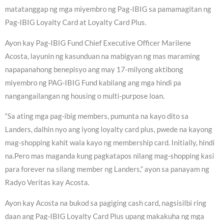
matatanggap ng mga miyembro ng Pag-IBIG sa pamamagitan ng
Pag-IBIG Loyalty Card at Loyalty Card Plus.
Ayon kay Pag-IBIG Fund Chief Executive Officer Marilene
Acosta, layunin ng kasunduan na mabigyan ng mas maraming
napapanahong benepisyo ang may 17-milyong aktibong
miyembro ng PAG-IBIG Fund kabilang ang mga hindi pa
nangangailangan ng housing o multi-purpose loan.
“Sa ating mga pag-ibig members, pumunta na kayo dito sa
Landers, dalhin nyo ang iyong loyalty card plus, pwede na kayong
mag-shopping kahit wala kayo ng membership card. Initially, hindi
na.Pero mas maganda kung pagkatapos nilang mag-shopping kasi
para forever na silang member ng Landers,” ayon sa panayam ng
Radyo Veritas kay Acosta.
Ayon kay Acosta na bukod sa pagiging cash card, nagsisilbi ring
daan ang Pag-IBIG Loyalty Card Plus upang makakuha ng mga