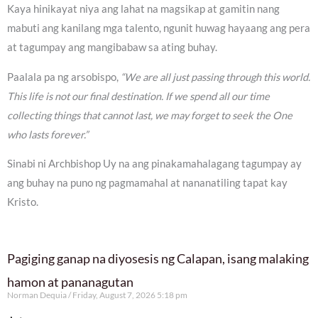
Kaya hinikayat niya ang lahat na magsikap at gamitin nang
mabuti ang kanilang mga talento, ngunit huwag hayaang ang pera
at tagumpay ang mangibabaw sa ating buhay.
Paalala pa ng arsobispo,
“We are all just passing through this world.
This life is not our final destination. If we spend all our time
collecting things that cannot last, we may forget to seek the One
who lasts forever.”
Sinabi ni Archbishop Uy na ang pinakamahalagang tagumpay ay
ang buhay na puno ng pagmamahal at nananatiling tapat kay
Kristo.
Pagiging ganap na diyosesis ng Calapan, isang malaking
hamon at pananagutan
Norman Dequia
Friday, August 7, 2026 5:18 pm