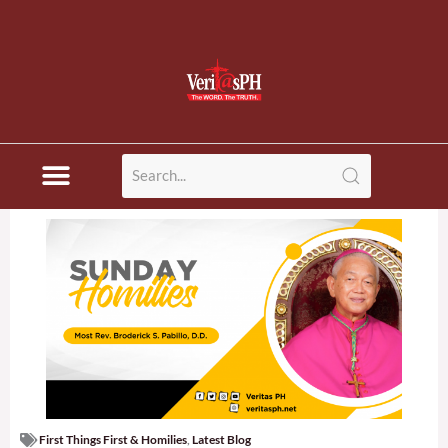
First Things First & Homilies
,
Latest Blog