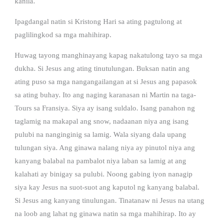
kanila.
Ipagdangal natin si Kristong Hari sa ating pagtulong at
paglilingkod sa mga mahihirap.
Huwag tayong manghinayang kapag nakatulong tayo sa mga
dukha. Si Jesus ang ating tinutulungan. Buksan natin ang
ating puso sa mga nangangailangan at si Jesus ang papasok
sa ating buhay. Ito ang naging karanasan ni Martin na taga-
Tours sa Fransiya. Siya ay isang suldalo. Isang panahon ng
taglamig na makapal ang snow, nadaanan niya ang isang
pulubi na nanginginig sa lamig. Wala siyang dala upang
tulungan siya. Ang ginawa nalang niya ay pinutol niya ang
kanyang balabal na pambalot niya laban sa lamig at ang
kalahati ay binigay sa pulubi. Noong gabing iyon nanagip
siya kay Jesus na suot-suot ang kaputol ng kanyang balabal.
Si Jesus ang kanyang tinulungan. Tinatanaw ni Jesus na utang
na loob ang lahat ng ginawa natin sa mga mahihirap. Ito ay