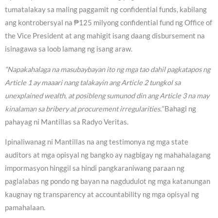
tumatalakay sa maling paggamit ng confidential funds, kabilang
ang kontrobersyal na ₱125 milyong confidential fund ng Office of
the Vice President at ang mahigit isang daang disbursement na
isinagawa sa loob lamang ng isang araw.
“Napakahalaga na masubaybayan ito ng mga tao dahil pagkatapos ng
Article 1 ay maaari nang talakayin ang Article 2 tungkol sa
unexplained wealth, at posibleng sumunod din ang Article 3 na may
kinalaman sa bribery at procurement irregularities.”
Bahagi ng
pahayag ni Mantillas sa Radyo Veritas.
Ipinaliwanag ni Mantillas na ang testimonya ng mga state
auditors at mga opisyal ng bangko ay nagbigay ng mahahalagang
impormasyon hinggil sa hindi pangkaraniwang paraan ng
paglalabas ng pondo ng bayan na nagdudulot ng mga katanungan
kaugnay ng transparency at accountability ng mga opisyal ng
pamahalaan.