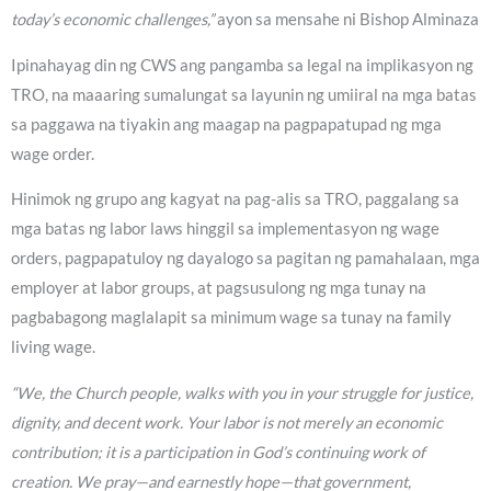
today’s economic challenges,”
ayon sa mensahe ni Bishop Alminaza
Ipinahayag din ng CWS ang pangamba sa legal na implikasyon ng
TRO, na maaaring sumalungat sa layunin ng umiiral na mga batas
sa paggawa na tiyakin ang maagap na pagpapatupad ng mga
wage order.
Hinimok ng grupo ang kagyat na pag-alis sa TRO, paggalang sa
mga batas ng labor laws hinggil sa implementasyon ng wage
orders, pagpapatuloy ng dayalogo sa pagitan ng pamahalaan, mga
employer at labor groups, at pagsusulong ng mga tunay na
pagbabagong maglalapit sa minimum wage sa tunay na family
living wage.
“We, the Church people, walks with you in your struggle for justice,
dignity, and decent work. Your labor is not merely an economic
contribution; it is a participation in God’s continuing work of
creation. We pray—and earnestly hope—that government,