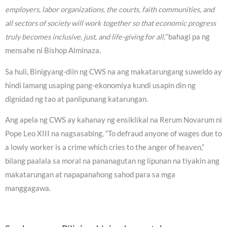
employers, labor organizations, the courts, faith communities, and
all sectors of society will work together so that economic progress
truly becomes inclusive, just, and life-giving for all,”
bahagi pa ng
mensahe ni Bishop Alminaza.
Sa huli, Binigyang-diin ng CWS na ang makatarungang suweldo ay
hindi lamang usaping pang-ekonomiya kundi usapin din ng
dignidad ng tao at panlipunang katarungan.
Ang apela ng CWS ay kahanay ng ensiklikal na Rerum Novarum ni
Pope Leo XIII na nagsasabing, “To defraud anyone of wages due to
a lowly worker is a crime which cries to the anger of heaven,”
bilang paalala sa moral na pananagutan ng lipunan na tiyakin ang
makatarungan at napapanahong sahod para sa mga
manggagawa.