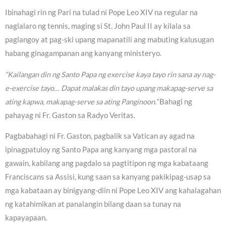
Ibinahagi rin ng Pari na tulad ni Pope Leo XIV na regular na
naglalaro ng tennis, maging si St. John Paul II ay kilala sa
paglangoy at pag-ski upang mapanatili ang mabuting kalusugan
habang ginagampanan ang kanyang ministeryo.
“Kailangan din ng Santo Papa ng exercise kaya tayo rin sana ay nag-
e-exercise tayo… Dapat malakas din tayo upang makapag-serve sa
ating kapwa, makapag-serve sa ating Panginoon.”
Bahagi ng
pahayag ni Fr. Gaston sa Radyo Veritas.
Pagbabahagi ni Fr. Gaston, pagbalik sa Vatican ay agad na
ipinagpatuloy ng Santo Papa ang kanyang mga pastoral na
gawain, kabilang ang pagdalo sa pagtitipon ng mga kabataang
Franciscans sa Assisi, kung saan sa kanyang pakikipag-usap sa
mga kabataan ay binigyang-diin ni Pope Leo XIV ang kahalagahan
ng katahimikan at panalangin bilang daan sa tunay na
kapayapaan.