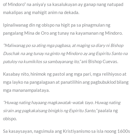
of Mindoro” na aniya’y sa kasalukuyan ay ganap nang natupad
makalipas ang mahigit anim na dekada.
Ipinaliwanag din ng obispo na higit pa sa pinagmulan ng
pangalang Mina de Oro ang tunay na kayamanan ng Mindoro.
“Maliwanag po sa ating mga pagbasa, at maging sa diary ni Bishop
Duschak na ang tunay na ginto ng Mindoro ay ang Espiritu Santo na
patuloy na kumikilos sa sambayanang ito,”
ani Bishop Cuevas.
Kasabay nito, hinimok ng pastol ang mga pari, mga relihiyoso at
mga layko na pangalagaan at panatilihin ang pagbubuklod bilang
mga mananampalataya.
“Huwag nating hayaang magkawatak-watak tayo. Huwag nating
sirain ang pagkakaisang binigkis ng Espiritu Santo,”
paalala ng
obispo.
Sa kasaysayan, nagsimula ang Kristiyanismo sa isla noong 1600s