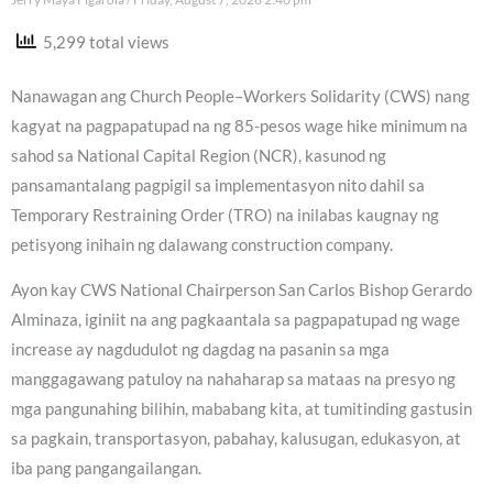
5,299 total views
Nanawagan ang Church People–Workers Solidarity (CWS) nang
kagyat na pagpapatupad na ng 85-pesos wage hike minimum na
sahod sa National Capital Region (NCR), kasunod ng
pansamantalang pagpigil sa implementasyon nito dahil sa
Temporary Restraining Order (TRO) na inilabas kaugnay ng
petisyong inihain ng dalawang construction company.
Ayon kay CWS National Chairperson San Carlos Bishop Gerardo
Alminaza, iginiit na ang pagkaantala sa pagpapatupad ng wage
increase ay nagdudulot ng dagdag na pasanin sa mga
manggagawang patuloy na nahaharap sa mataas na presyo ng
mga pangunahing bilihin, mababang kita, at tumitinding gastusin
sa pagkain, transportasyon, pabahay, kalusugan, edukasyon, at
iba pang pangangailangan.