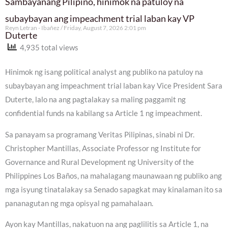
Sambayanang Pilipino, hinimok na patuloy na
subaybayan ang impeachment trial laban kay VP
Reyn Letran - Ibañez
Friday, August 7, 2026 2:01 pm
Duterte
4,935 total views
Hinimok ng isang political analyst ang publiko na patuloy na
subaybayan ang impeachment trial laban kay Vice President Sara
Duterte, lalo na ang pagtalakay sa maling paggamit ng
confidential funds na kabilang sa Article 1 ng impeachment.
Sa panayam sa programang Veritas Pilipinas, sinabi ni Dr.
Christopher Mantillas, Associate Professor ng Institute for
Governance and Rural Development ng University of the
Philippines Los Baños, na mahalagang maunawaan ng publiko ang
mga isyung tinatalakay sa Senado sapagkat may kinalaman ito sa
pananagutan ng mga opisyal ng pamahalaan.
Ayon kay Mantillas, nakatuon na ang paglilitis sa Article 1, na