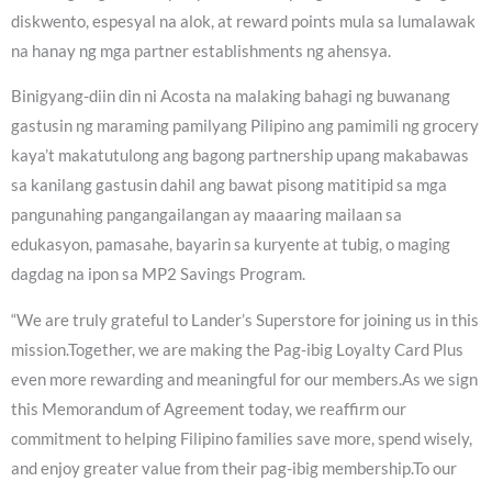
diskwento, espesyal na alok, at reward points mula sa lumalawak
na hanay ng mga partner establishments ng ahensya.
Binigyang-diin din ni Acosta na malaking bahagi ng buwanang
gastusin ng maraming pamilyang Pilipino ang pamimili ng grocery
kaya’t makatutulong ang bagong partnership upang makabawas
sa kanilang gastusin dahil ang bawat pisong matitipid sa mga
pangunahing pangangailangan ay maaaring mailaan sa
edukasyon, pamasahe, bayarin sa kuryente at tubig, o maging
dagdag na ipon sa MP2 Savings Program.
“We are truly grateful to Lander’s Superstore for joining us in this
mission.Together, we are making the Pag-ibig Loyalty Card Plus
even more rewarding and meaningful for our members.As we sign
this Memorandum of Agreement today, we reaffirm our
commitment to helping Filipino families save more, spend wisely,
and enjoy greater value from their pag-ibig membership.To our