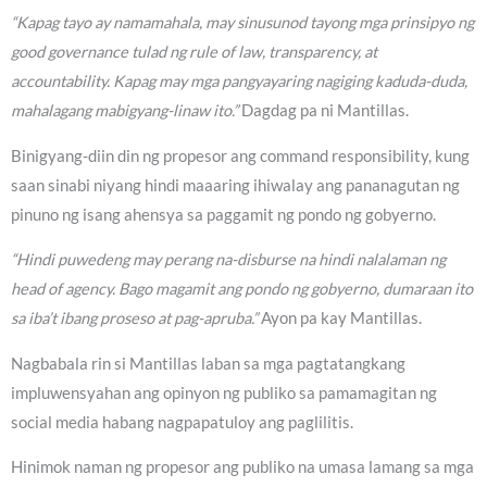
“Kapag tayo ay namamahala, may sinusunod tayong mga prinsipyo ng
good governance tulad ng rule of law, transparency, at
accountability. Kapag may mga pangyayaring nagiging kaduda-duda,
mahalagang mabigyang-linaw ito.”
Dagdag pa ni Mantillas.
Binigyang-diin din ng propesor ang command responsibility, kung
saan sinabi niyang hindi maaaring ihiwalay ang pananagutan ng
pinuno ng isang ahensya sa paggamit ng pondo ng gobyerno.
“Hindi puwedeng may perang na-disburse na hindi nalalaman ng
head of agency. Bago magamit ang pondo ng gobyerno, dumaraan ito
sa iba’t ibang proseso at pag-apruba.”
Ayon pa kay Mantillas.
Nagbabala rin si Mantillas laban sa mga pagtatangkang
impluwensyahan ang opinyon ng publiko sa pamamagitan ng
social media habang nagpapatuloy ang paglilitis.
Hinimok naman ng propesor ang publiko na umasa lamang sa mga