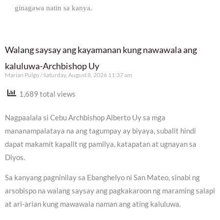
ginagawa natin sa kanya.
Walang saysay ang kayamanan kung nawawala ang
kaluluwa-Archbishop Uy
Marian Pulgo
Saturday, August 8, 2026 11:37 am
1,689 total views
Nagpaalala si Cebu Archbishop Alberto Uy sa mga
mananampalataya na ang tagumpay ay biyaya, subalit hindi
dapat makamit kapalit ng pamilya, katapatan at ugnayan sa
Diyos.
Sa kanyang pagninilay sa Ebanghelyo ni San Mateo, sinabi ng
arsobispo na walang saysay ang pagkakaroon ng maraming salapi
at ari-arian kung mawawala naman ang ating kaluluwa.