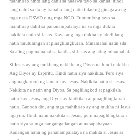
mahihirap hindi lang dahil sa naaawa tayo sa kanila, hindi
lang dahil sa ito ay trabaho lang natin tulad ng ginagawa ng
mga nasa DSWD o ng mga NGO. Tumutulong tayo sa
mahihirap dahil sa pananampalataya na sa mga dukha
nakikita natin si Jesus. Kaya ang mga dukha ay hindi lang
natin tinutulungan at pinaglilingkuran. Minamahal natin sila!
Sa ating pagmamahal sa kanila, si Jesus ang ating minamahal.
Si Jesus ay ang mukhang nakikita ng Diyos na hindi nakikita.
Ang Diyos ay Espiritu. Hindi natin siya nakikita. Pero siya
ang nagkaroon ng laman kay Jesus. Nakikita natin si Jesus.
Nakikita na natin ang Diyos. Sa paglilingkod at pagkilala
natin kay Jesus, ang Diyos ay kinikilala at pinaglilingkuran
natin. Ganoon din, ang mga mahihirap ay ang mukha ni Jesus
ngayon. Hindi natin nakikita si Jesus, pero napaglilingkuran
natin siya sa mga nangangailangan at napapabayaan.
Kailangan natin ng pananampalataya na makita si Jesus sa