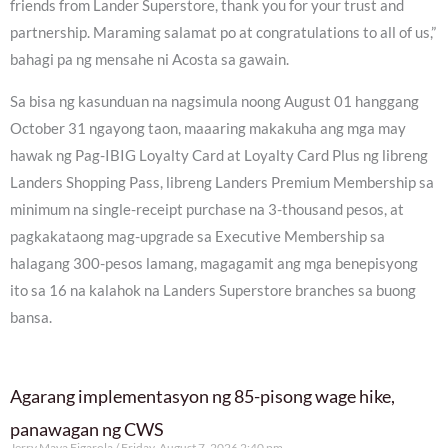
friends from Lander Superstore, thank you for your trust and
partnership. Maraming salamat po at congratulations to all of us,”
bahagi pa ng mensahe ni Acosta sa gawain.
Sa bisa ng kasunduan na nagsimula noong August 01 hanggang
October 31 ngayong taon, maaaring makakuha ang mga may
hawak ng Pag-IBIG Loyalty Card at Loyalty Card Plus ng libreng
Landers Shopping Pass, libreng Landers Premium Membership sa
minimum na single-receipt purchase na 3-thousand pesos, at
pagkakataong mag-upgrade sa Executive Membership sa
halagang 300-pesos lamang, magagamit ang mga benepisyong
ito sa 16 na kalahok na Landers Superstore branches sa buong
bansa.
Agarang implementasyon ng 85-pisong wage hike,
panawagan ng CWS
Jerry Maya Figarola
Friday, August 7, 2026 2:40 pm