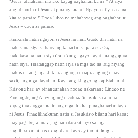
“Jesus, alalahanin mo ako kapag naghahari ka na.” At siya
ang pinansin ni Jesus at pinangakuan: “Ngayon di’y isasama
kita sa paraiso.” Doon lubos na mahahayag ang paghahari ni
Jesus – doon sa paraiso.
Kinikilala natin ngayon si Jesus na hari. Gusto din natin na
makasama siya sa kanyang kaharian sa paraiso. Oo,
makakasama natin siya doon kung ngayon ay tinatanggap na
natin siya. Tinatanggap natin siya sa mga tao na ibig niyang
makiisa – ang mga dukha, ang mga inaapi, ang mga may
sakit, ang mga dayuhan. Kaya ang Linggo ng kapistahan ni
Kristong hari ay pinangunahan noong nakaraang Linggo ng
Pandaigdigang Araw ng mga Dukha. Sinasabi sa atin na
kapag tinatanggap natin ang mga dukha, pinaghaharian tayo
ni Jesus. Pinaglilingkuran natin si Jesukristo bilang hari kapag
may pag-ibig at may pagmamalasakit tayo sa mga
naghihirapan at nasa kagipitan. Tayo ay tumutulong sa