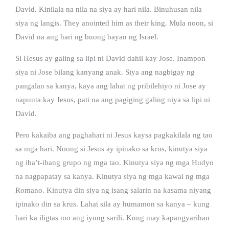
David. Kinilala na nila na siya ay hari nila. Binuhusan nila
siya ng langis. They anointed him as their king. Mula noon, si
David na ang hari ng buong bayan ng Israel.
Si Hesus ay galing sa lipi ni David dahil kay Jose. Inampon
siya ni Jose bilang kanyang anak. Siya ang nagbigay ng
pangalan sa kanya, kaya ang lahat ng pribilehiyo ni Jose ay
napunta kay Jesus, pati na ang pagiging galing niya sa lipi ni
David.
Pero kakaiba ang paghahari ni Jesus kaysa pagkakilala ng tao
sa mga hari. Noong si Jesus ay ipinako sa krus, kinutya siya
ng iba’t-ibang grupo ng mga tao. Kinutya siya ng mga Hudyo
na nagpapatay sa kanya. Kinutya siya ng mga kawal ng mga
Romano. Kinutya din siya ng isang salarin na kasama niyang
ipinako din sa krus. Lahat sila ay humamon sa kanya – kung
hari ka iligtas mo ang iyong sarili. Kung may kapangyarihan