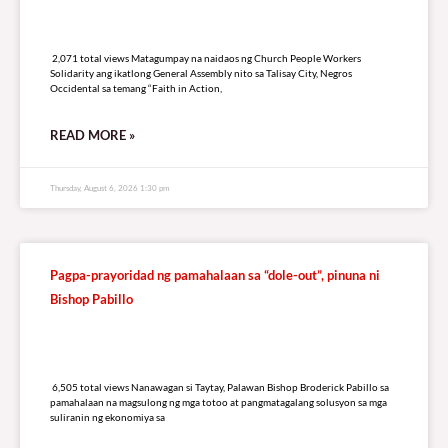
2,071 total views
2,071 total views Matagumpay na naidaos ng Church People Workers
Solidarity ang ikatlong General Assembly nito sa Talisay City, Negros
Occidental sa temang “Faith in Action,
READ MORE »
Thursday, August 6, 2026 1:30 pm
Pagpa-prayoridad ng pamahalaan sa “dole-out”, pinuna ni
Bishop Pabillo
6,505 total views
6,505 total views Nanawagan si Taytay, Palawan Bishop Broderick Pabillo sa
pamahalaan na magsulong ng mga totoo at pangmatagalang solusyon sa mga
suliranin ng ekonomiya sa