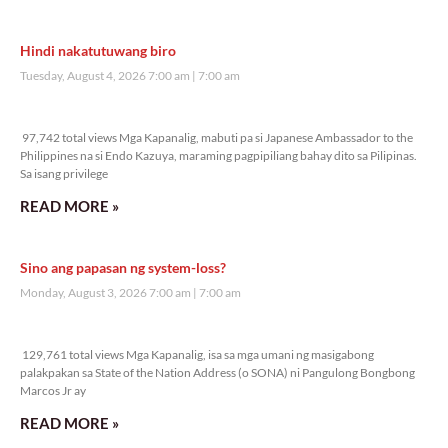
Hindi nakatutuwang biro
Tuesday, August 4, 2026 7:00 am
7:00 am
97,742 total views
97,742 total views Mga Kapanalig, mabuti pa si Japanese Ambassador to the
Philippines na si Endo Kazuya, maraming pagpipiliang bahay dito sa Pilipinas.
Sa isang privilege
READ MORE »
Sino ang papasan ng system-loss?
Monday, August 3, 2026 7:00 am
7:00 am
129,761 total views
129,761 total views Mga Kapanalig, isa sa mga umani ng masigabong
palakpakan sa State of the Nation Address (o SONA) ni Pangulong Bongbong
Marcos Jr ay
READ MORE »