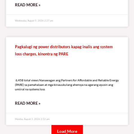
READ MORE »
Wednesday, August 5, 2026 2:27 pm
Pagkalugi ng power distributors kapag inalis ang system
loss charges, kinontra ng PARE
6,458 total views
6,458 total views Nanawagan ang Partners for Affordable and Reliable Energy
(PARE) sa pamahalaan at mga kinauukulang ahensya na agarang ayusin ang
umiiral na systems loss
READ MORE »
Monday, August 3, 2026 2:12 pm
Load More