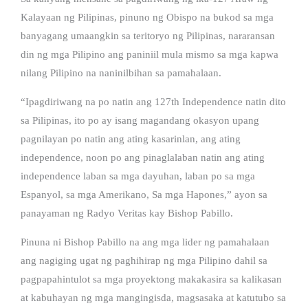
Kalayaan ng Pilipinas, pinuno ng Obispo na bukod sa mga
banyagang umaangkin sa teritoryo ng Pilipinas, nararansan
din ng mga Pilipino ang paniniil mula mismo sa mga kapwa
nilang Pilipino na naninilbihan sa pamahalaan.
“Ipagdiriwang na po natin ang 127th Independence natin dito
sa Pilipinas, ito po ay isang magandang okasyon upang
pagnilayan po natin ang ating kasarinlan, ang ating
independence, noon po ang pinaglalaban natin ang ating
independence laban sa mga dayuhan, laban po sa mga
Espanyol, sa mga Amerikano, Sa mga Hapones,” ayon sa
panayaman ng Radyo Veritas kay Bishop Pabillo.
Pinuna ni Bishop Pabillo na ang mga lider ng pamahalaan
ang nagiging ugat ng paghihirap ng mga Pilipino dahil sa
pagpapahintulot sa mga proyektong makakasira sa kalikasan
at kabuhayan ng mga mangingisda, magsasaka at katutubo sa