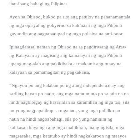
ibat-ibang bahagi ng Pilipinas.
Ayon sa Obispo, bukod pa rito ang patuloy na pananamantala
ng mga opisyal ng gobyerno sa kahinaan ng mga Pilipino
gayundin ang pagpapatupad ng mga polisiya na anti-poor.
Ipinagdarasal naman ng Obispo na sa pagdiriwang ng Araw
ng Kalayaan ay magising ang kamalayan ng mga Pilipino
upang mag-alab ang pakikibaka at makamit ang tunay na
kalayaan sa pamamagitan ng pagkakaisa.
“Ngayon po ang kalaban po ng ating independence ay ang
sariling bayan po natin, ang mga namumuno po sa atin na na
hindi nagbibigay ng kasarinlan sa karamihan ng mga tao, sila
po yung nagpapahirap sa mga tao, yung mga pulitiko po
natin na hindi nagbabahagi, sila po yung naninira ng
kalikasan kaya nga ang mga mahihirap, mangingisda, mga
magsasaka, mga katutubo ay hindi nagkakaroon ng maayos