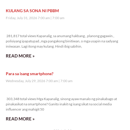
KULANG SA SONA NI PBBM
Friday, July 31, 2026 7:00 am
7:00 am
281,817 total views
281,817 total views Kapanalig, sa anumang hakbang., planong gagawin.,
polisiyang ipapatupad.,mga pangakong binitiwan, o mga usapin na sadyang
iniiwasan. Lagi itong may kulang. Hindi ibig sabihin,
READ MORE »
Para sa isang smartphone?
Wednesday, July 29, 2026 7:00 am
7:00 am
303,348 total views
303,348 total views Mga Kapanalig, sinong ayaw manalo ng pinakabago at
pinakasikat na smartphone? Ganito inakit ng isang sikat na social media
influencer ang mahigit 50
READ MORE »