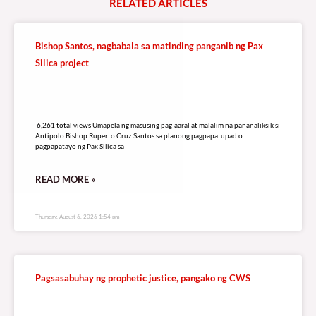
RELATED
A
R
T
I
C
L
E
S
Bishop Santos, nagbabala sa matinding panganib ng Pax
Silica project
6,261 total views
6,261 total views Umapela ng masusing pag-aaral at malalim na pananaliksik si
Antipolo Bishop Ruperto Cruz Santos sa planong pagpapatupad o
pagpapatayo ng Pax Silica sa
READ MORE »
Thursday, August 6, 2026 1:54 pm
Pagsasabuhay ng prophetic justice, pangako ng CWS