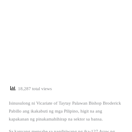
18,287 total views
Isinusulong ni Vicariate of Taytay Palawan Bishop Broderick
Pabillo ang ikakabuti ng mga Pilipino, higit na ang
kapakanan ng pinakamahihirap na sektor sa bansa.
Sa kanyang mensahe sa pagdiriwang ng ika-127 Araw ng