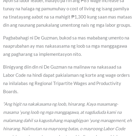
Ayon sa labor leader, malayo pa rin ang ₱85 wage increase sa
tunay na halaga ng pamumuhay o cost of living ng isang pamilya
na tinatayang aabot na sa mahigit ₱1,300 kung saan mas mataas
din ang naunang panukalang umentong nais ng mga labor groups.
Pagbabahagi ni De Guzman, bukod sa mas mababang umento na
naaprubahan ay mas nakasasama ng loob sa mga manggagawa
ang pagharang sa implementasyon nito.
Binigyang diin din ni De Guzman na malinaw na nakasaad sa
Labor Code na hindi dapat pakialaman ng korte ang wage orders
na inilalabas ng Regional Tripartite Wages and Productivity
Boards.
“Ang higit na nakakasama ng loob, hinarang. Kaya masamang-
masama ‘yung loob ng mga manggagawa, at nagdududa kami na
malamang dahil sa kagustuhang mapagbigyan ‘yung management, eh
hinarang. Nalimutan na mayroong batas, o mayroong Labor Code