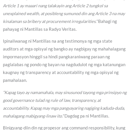
Article 1 ay maaari nang talakayin ang Article 2 tungkol sa
unexplained wealth, at posibleng sumunod din ang Article 3 na may
kinalaman sa bribery at procurement irregularities.”
Bahagi ng
pahayag ni Mantillas sa Radyo Veritas.
Ipinaliwanag ni Mantillas na ang testimonya ng mga state
auditors at mga opisyal ng bangko ay nagbigay ng mahahalagang
impormasyon hinggil sa hindi pangkaraniwang paraan ng
paglalabas ng pondo ng bayan na nagdudulot ng mga katanungan
kaugnay ng transparency at accountability ng mga opisyal ng
pamahalaan.
“Kapag tayo ay namamahala, may sinusunod tayong mga prinsipyo ng
good governance tulad ng rule of law, transparency, at
accountability. Kapag may mga pangyayaring nagiging kaduda-duda,
mahalagang mabigyang-linaw ito.”
Dagdag pa ni Mantillas.
Binigyang-diin din ng propesor ang command responsibility, kung