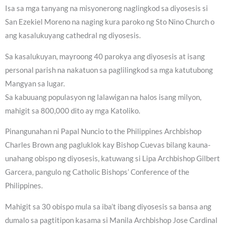
Isa sa mga tanyang na misyonerong naglingkod sa diyosesis si
San Ezekiel Moreno na naging kura paroko ng Sto Nino Church o
ang kasalukuyang cathedral ng diyosesis.
Sa kasalukuyan, mayroong 40 parokya ang diyosesis at isang
personal parish na nakatuon sa paglilingkod sa mga katutubong
Mangyan sa lugar.
Sa kabuuang populasyon ng lalawigan na halos isang milyon,
mahigit sa 800,000 dito ay mga Katoliko.
Pinangunahan ni Papal Nuncio to the Philippines Archbishop
Charles Brown ang pagluklok kay Bishop Cuevas bilang kauna-
unahang obispo ng diyosesis, katuwang si Lipa Archbishop Gilbert
Garcera, pangulo ng Catholic Bishops’ Conference of the
Philippines.
Mahigit sa 30 obispo mula sa iba’t ibang diyosesis sa bansa ang
dumalo sa pagtitipon kasama si Manila Archbishop Jose Cardinal