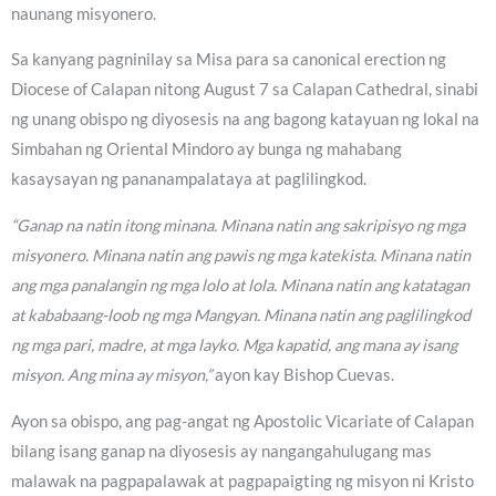
naunang misyonero.
Sa kanyang pagninilay sa Misa para sa canonical erection ng
Diocese of Calapan nitong August 7 sa Calapan Cathedral, sinabi
ng unang obispo ng diyosesis na ang bagong katayuan ng lokal na
Simbahan ng Oriental Mindoro ay bunga ng mahabang
kasaysayan ng pananampalataya at paglilingkod.
“Ganap na natin itong minana. Minana natin ang sakripisyo ng mga
misyonero. Minana natin ang pawis ng mga katekista. Minana natin
ang mga panalangin ng mga lolo at lola. Minana natin ang katatagan
at kababaang-loob ng mga Mangyan. Minana natin ang paglilingkod
ng mga pari, madre, at mga layko. Mga kapatid, ang mana ay isang
misyon. Ang mina ay misyon,”
ayon kay Bishop Cuevas.
Ayon sa obispo, ang pag-angat ng Apostolic Vicariate of Calapan
bilang isang ganap na diyosesis ay nangangahulugang mas
malawak na pagpapalawak at pagpapaigting ng misyon ni Kristo