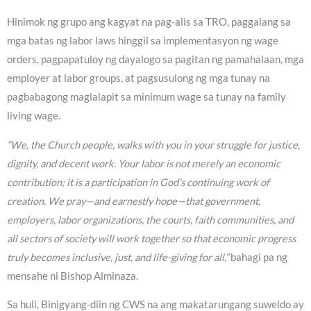
Hinimok ng grupo ang kagyat na pag-alis sa TRO, paggalang sa
mga batas ng labor laws hinggil sa implementasyon ng wage
orders, pagpapatuloy ng dayalogo sa pagitan ng pamahalaan, mga
employer at labor groups, at pagsusulong ng mga tunay na
pagbabagong maglalapit sa minimum wage sa tunay na family
living wage.
“We, the Church people, walks with you in your struggle for justice,
dignity, and decent work. Your labor is not merely an economic
contribution; it is a participation in God’s continuing work of
creation. We pray—and earnestly hope—that government,
employers, labor organizations, the courts, faith communities, and
all sectors of society will work together so that economic progress
truly becomes inclusive, just, and life-giving for all,”
bahagi pa ng
mensahe ni Bishop Alminaza.
Sa huli, Binigyang-diin ng CWS na ang makatarungang suweldo ay