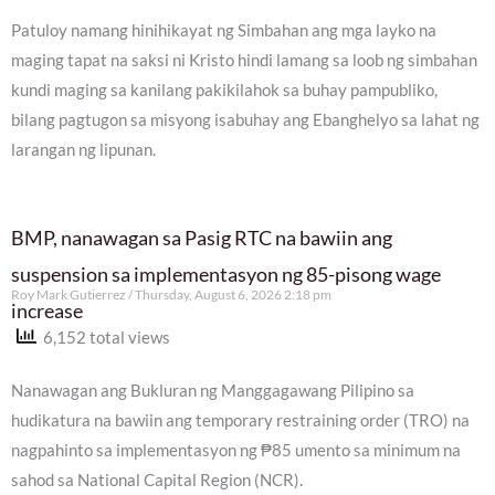
Patuloy namang hinihikayat ng Simbahan ang mga layko na
maging tapat na saksi ni Kristo hindi lamang sa loob ng simbahan
kundi maging sa kanilang pakikilahok sa buhay pampubliko,
bilang pagtugon sa misyong isabuhay ang Ebanghelyo sa lahat ng
larangan ng lipunan.
BMP, nanawagan sa Pasig RTC na bawiin ang
suspension sa implementasyon ng 85-pisong wage
Roy Mark Gutierrez
Thursday, August 6, 2026 2:18 pm
increase
6,152 total views
Nanawagan ang Bukluran ng Manggagawang Pilipino sa
hudikatura na bawiin ang temporary restraining order (TRO) na
nagpahinto sa implementasyon ng ₱85 umento sa minimum na
sahod sa National Capital Region (NCR).