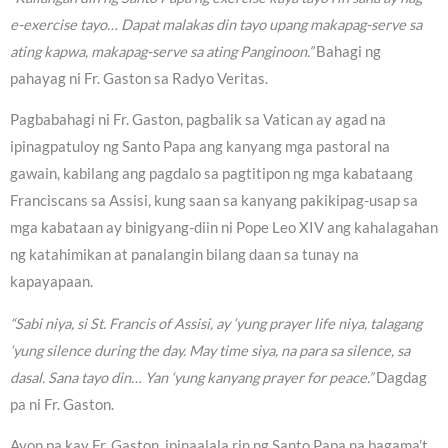
e-exercise tayo… Dapat malakas din tayo upang makapag-serve sa
ating kapwa, makapag-serve sa ating Panginoon.”
Bahagi ng
pahayag ni Fr. Gaston sa Radyo Veritas.
Pagbabahagi ni Fr. Gaston, pagbalik sa Vatican ay agad na
ipinagpatuloy ng Santo Papa ang kanyang mga pastoral na
gawain, kabilang ang pagdalo sa pagtitipon ng mga kabataang
Franciscans sa Assisi, kung saan sa kanyang pakikipag-usap sa
mga kabataan ay binigyang-diin ni Pope Leo XIV ang kahalagahan
ng katahimikan at panalangin bilang daan sa tunay na
kapayapaan.
“Sabi niya, si St. Francis of Assisi, ay ‘yung prayer life niya, talagang
‘yung silence during the day. May time siya, na para sa silence, sa
dasal. Sana tayo din… Yan ‘yung kanyang prayer for peace.”
Dagdag
pa ni Fr. Gaston.
Ayon pa kay Fr. Gaston, ipinaalala rin ng Santo Papa na bagama’t