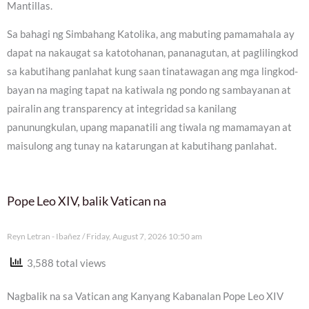
Mantillas.
Sa bahagi ng Simbahang Katolika, ang mabuting pamamahala ay
dapat na nakaugat sa katotohanan, pananagutan, at paglilingkod
sa kabutihang panlahat kung saan tinatawagan ang mga lingkod-
bayan na maging tapat na katiwala ng pondo ng sambayanan at
pairalin ang transparency at integridad sa kanilang
panunungkulan, upang mapanatili ang tiwala ng mamamayan at
maisulong ang tunay na katarungan at kabutihang panlahat.
Pope Leo XIV, balik Vatican na
Reyn Letran - Ibañez
Friday, August 7, 2026 10:50 am
3,588 total views
Nagbalik na sa Vatican ang Kanyang Kabanalan Pope Leo XIV