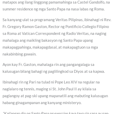
matapos ang ilang linggong pamamahinga sa Castel Gandolfo, na
summer residence ng mga Santo Papa na nasa labas ng Roma.
Sa kanyang ulat sa programang Veritas Pilipinas, ibinahagi ni Rev.
Fr. Gregory Ramon Gaston, Rector ng Pontificio Collegio Filipino
sa Roma at Vatican Correspondent ng Radio Veritas, na naging
mahalaga ang maikling bakasyon ng Santo Papa upang
makapagpahinga, makapagdasal, at makapagtuon sa mga
nakabinbing gawain.
Ayon kay Fr. Gaston, mahalaga rin ang pangangalaga sa
kalusugan bilang bahagi ng paglilingkod sa Diyos at sa kapwa.
Ibinahagi rin ng Pari na tulad ni Pope Leo XIV na regular na
naglalaro ng tennis, maging si St. John Paul II ay kilala sa
paglangoy at pag-ski upang mapanatili ang mabuting kalusugan
habang ginagampanan ang kanyang ministeryo.
“Kailangan din ng Santo Papa ng exercise kaya tayo rin sana ay nag-