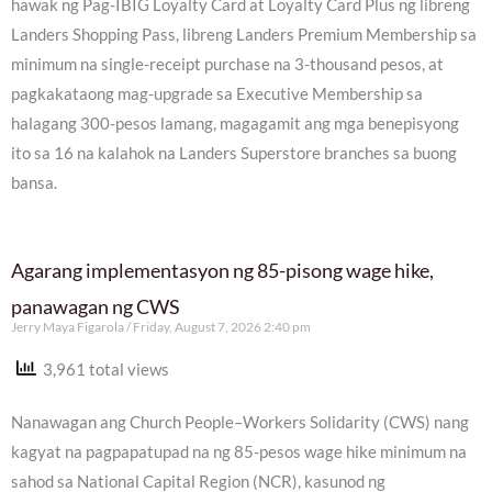
hawak ng Pag-IBIG Loyalty Card at Loyalty Card Plus ng libreng
Landers Shopping Pass, libreng Landers Premium Membership sa
minimum na single-receipt purchase na 3-thousand pesos, at
pagkakataong mag-upgrade sa Executive Membership sa
halagang 300-pesos lamang, magagamit ang mga benepisyong
ito sa 16 na kalahok na Landers Superstore branches sa buong
bansa.
Agarang implementasyon ng 85-pisong wage hike,
panawagan ng CWS
Jerry Maya Figarola
Friday, August 7, 2026 2:40 pm
3,961 total views
Nanawagan ang Church People–Workers Solidarity (CWS) nang
kagyat na pagpapatupad na ng 85-pesos wage hike minimum na
sahod sa National Capital Region (NCR), kasunod ng