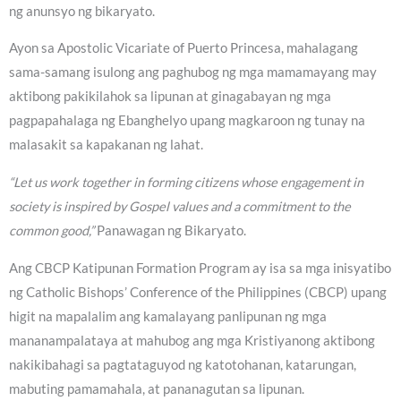
ng anunsyo ng bikaryato.
Ayon sa Apostolic Vicariate of Puerto Princesa, mahalagang
sama-samang isulong ang paghubog ng mga mamamayang may
aktibong pakikilahok sa lipunan at ginagabayan ng mga
pagpapahalaga ng Ebanghelyo upang magkaroon ng tunay na
malasakit sa kapakanan ng lahat.
“Let us work together in forming citizens whose engagement in
society is inspired by Gospel values and a commitment to the
common good,”
Panawagan ng Bikaryato.
Ang CBCP Katipunan Formation Program ay isa sa mga inisyatibo
ng Catholic Bishops’ Conference of the Philippines (CBCP) upang
higit na mapalalim ang kamalayang panlipunan ng mga
mananampalataya at mahubog ang mga Kristiyanong aktibong
nakikibahagi sa pagtataguyod ng katotohanan, katarungan,
mabuting pamamahala, at pananagutan sa lipunan.