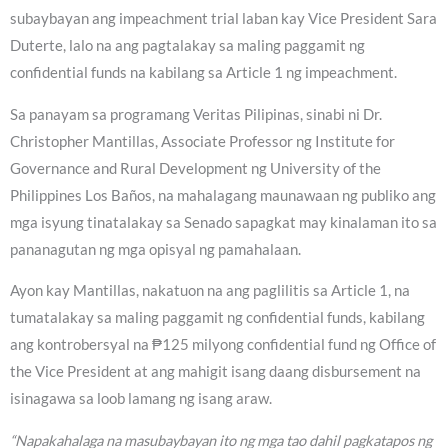
subaybayan ang impeachment trial laban kay Vice President Sara
Duterte, lalo na ang pagtalakay sa maling paggamit ng
confidential funds na kabilang sa Article 1 ng impeachment.
Sa panayam sa programang Veritas Pilipinas, sinabi ni Dr.
Christopher Mantillas, Associate Professor ng Institute for
Governance and Rural Development ng University of the
Philippines Los Baños, na mahalagang maunawaan ng publiko ang
mga isyung tinatalakay sa Senado sapagkat may kinalaman ito sa
pananagutan ng mga opisyal ng pamahalaan.
Ayon kay Mantillas, nakatuon na ang paglilitis sa Article 1, na
tumatalakay sa maling paggamit ng confidential funds, kabilang
ang kontrobersyal na ₱125 milyong confidential fund ng Office of
the Vice President at ang mahigit isang daang disbursement na
isinagawa sa loob lamang ng isang araw.
“Napakahalaga na masubaybayan ito ng mga tao dahil pagkatapos ng