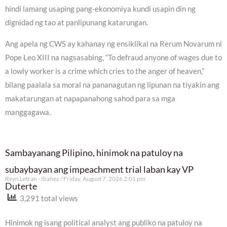
hindi lamang usaping pang-ekonomiya kundi usapin din ng
dignidad ng tao at panlipunang katarungan.
Ang apela ng CWS ay kahanay ng ensiklikal na Rerum Novarum ni
Pope Leo XIII na nagsasabing, “To defraud anyone of wages due to
a lowly worker is a crime which cries to the anger of heaven,”
bilang paalala sa moral na pananagutan ng lipunan na tiyakin ang
makatarungan at napapanahong sahod para sa mga
manggagawa.
Sambayanang Pilipino, hinimok na patuloy na
subaybayan ang impeachment trial laban kay VP
Reyn Letran - Ibañez
Friday, August 7, 2026 2:01 pm
Duterte
3,291 total views
Hinimok ng isang political analyst ang publiko na patuloy na