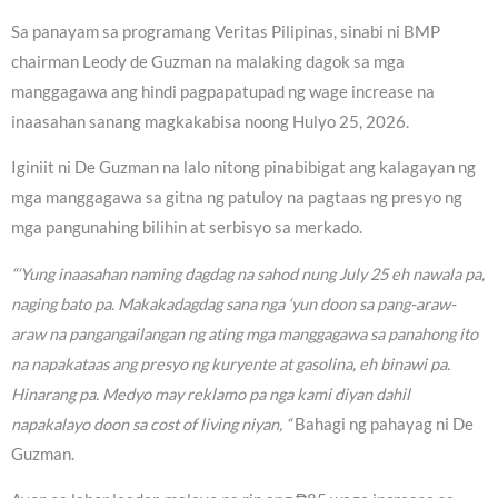
Sa panayam sa programang Veritas Pilipinas, sinabi ni BMP
chairman Leody de Guzman na malaking dagok sa mga
manggagawa ang hindi pagpapatupad ng wage increase na
inaasahan sanang magkakabisa noong Hulyo 25, 2026.
Iginiit ni De Guzman na lalo nitong pinabibigat ang kalagayan ng
mga manggagawa sa gitna ng patuloy na pagtaas ng presyo ng
mga pangunahing bilihin at serbisyo sa merkado.
“‘Yung inaasahan naming dagdag na sahod nung July 25 eh nawala pa,
naging bato pa. Makakadagdag sana nga ‘yun doon sa pang-araw-
araw na pangangailangan ng ating mga manggagawa sa panahong ito
na napakataas ang presyo ng kuryente at gasolina, eh binawi pa.
Hinarang pa. Medyo may reklamo pa nga kami diyan dahil
napakalayo doon sa cost of living niyan, “
Bahagi ng pahayag ni De
Guzman.