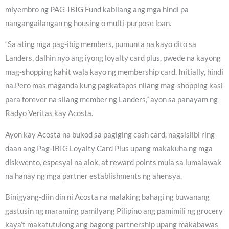
miyembro ng PAG-IBIG Fund kabilang ang mga hindi pa
nangangailangan ng housing o multi-purpose loan.
“Sa ating mga pag-ibig members, pumunta na kayo dito sa
Landers, dalhin nyo ang iyong loyalty card plus, pwede na kayong
mag-shopping kahit wala kayo ng membership card. Initially, hindi
na.Pero mas maganda kung pagkatapos nilang mag-shopping kasi
para forever na silang member ng Landers,” ayon sa panayam ng
Radyo Veritas kay Acosta.
Ayon kay Acosta na bukod sa pagiging cash card, nagsisilbi ring
daan ang Pag-IBIG Loyalty Card Plus upang makakuha ng mga
diskwento, espesyal na alok, at reward points mula sa lumalawak
na hanay ng mga partner establishments ng ahensya.
Binigyang-diin din ni Acosta na malaking bahagi ng buwanang
gastusin ng maraming pamilyang Pilipino ang pamimili ng grocery
kaya’t makatutulong ang bagong partnership upang makabawas