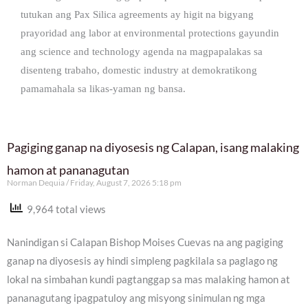
tutukan ang Pax Silica agreements ay higit na bigyang
prayoridad ang labor at environmental protections gayundin
ang science and technology agenda na magpapalakas sa
disenteng trabaho, domestic industry at demokratikong
pamamahala sa likas-yaman ng bansa.
Pagiging ganap na diyosesis ng Calapan, isang malaking
hamon at pananagutan
Norman Dequia
Friday, August 7, 2026 5:18 pm
9,964 total views
Nanindigan si Calapan Bishop Moises Cuevas na ang pagiging
ganap na diyosesis ay hindi simpleng pagkilala sa paglago ng
lokal na simbahan kundi pagtanggap sa mas malaking hamon at
pananagutang ipagpatuloy ang misyong sinimulan ng mga