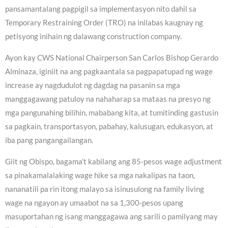
pansamantalang pagpigil sa implementasyon nito dahil sa
Temporary Restraining Order (TRO) na inilabas kaugnay ng
petisyong inihain ng dalawang construction company.
Ayon kay CWS National Chairperson San Carlos Bishop Gerardo
Alminaza, iginiit na ang pagkaantala sa pagpapatupad ng wage
increase ay nagdudulot ng dagdag na pasanin sa mga
manggagawang patuloy na nahaharap sa mataas na presyo ng
mga pangunahing bilihin, mababang kita, at tumitinding gastusin
sa pagkain, transportasyon, pabahay, kalusugan, edukasyon, at
iba pang pangangailangan.
Giit ng Obispo, bagama’t kabilang ang 85-pesos wage adjustment
sa pinakamalalaking wage hike sa mga nakalipas na taon,
nananatili pa rin itong malayo sa isinusulong na family living
wage na ngayon ay umaabot na sa 1,300-pesos upang
masuportahan ng isang manggagawa ang sarili o pamilyang may