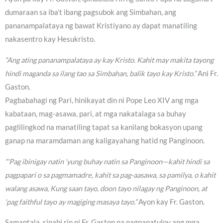
dumaraan sa iba’t ibang pagsubok ang Simbahan, ang
pananampalataya ng bawat Kristiyano ay dapat manatiling
nakasentro kay Hesukristo.
“Ang ating pananampalataya ay kay Kristo. Kahit may makita tayong
hindi maganda sa ilang tao sa Simbahan, balik tayo kay Kristo.”
Ani Fr.
Gaston.
Pagbabahagi ng Pari, hinikayat din ni Pope Leo XIV ang mga
kabataan, mag-asawa, pari, at mga nakatalaga sa buhay
paglilingkod na manatiling tapat sa kanilang bokasyon upang
ganap na maramdaman ang kaligayahang hatid ng Panginoon.
“‘Pag ibinigay natin ‘yung buhay natin sa Panginoon—kahit hindi sa
pagpapari o sa pagmamadre, kahit sa pag-aasawa, sa pamilya, o kahit
walang asawa, Kung saan tayo, doon tayo nilagay ng Panginoon, at
‘pag faithful tayo ay magiging masaya tayo.”
Ayon kay Fr. Gaston.
Samantala, sinabi rin ni Fr. Gaston na nagpapatuloy ang mga