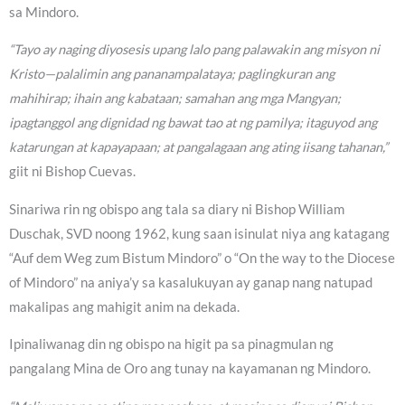
sa Mindoro.
“Tayo ay naging diyosesis upang lalo pang palawakin ang misyon ni
Kristo—palalimin ang pananampalataya; paglingkuran ang
mahihirap; ihain ang kabataan; samahan ang mga Mangyan;
ipagtanggol ang dignidad ng bawat tao at ng pamilya; itaguyod ang
katarungan at kapayapaan; at pangalagaan ang ating iisang tahanan,”
giit ni Bishop Cuevas.
Sinariwa rin ng obispo ang tala sa diary ni Bishop William
Duschak, SVD noong 1962, kung saan isinulat niya ang katagang
“Auf dem Weg zum Bistum Mindoro” o “On the way to the Diocese
of Mindoro” na aniya’y sa kasalukuyan ay ganap nang natupad
makalipas ang mahigit anim na dekada.
Ipinaliwanag din ng obispo na higit pa sa pinagmulan ng
pangalang Mina de Oro ang tunay na kayamanan ng Mindoro.