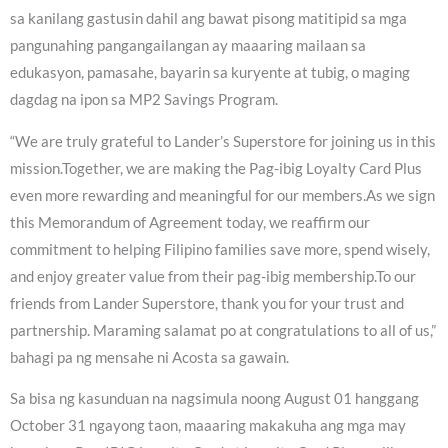
sa kanilang gastusin dahil ang bawat pisong matitipid sa mga
pangunahing pangangailangan ay maaaring mailaan sa
edukasyon, pamasahe, bayarin sa kuryente at tubig, o maging
dagdag na ipon sa MP2 Savings Program.
“We are truly grateful to Lander’s Superstore for joining us in this
mission.Together, we are making the Pag-ibig Loyalty Card Plus
even more rewarding and meaningful for our members.As we sign
this Memorandum of Agreement today, we reaffirm our
commitment to helping Filipino families save more, spend wisely,
and enjoy greater value from their pag-ibig membership.To our
friends from Lander Superstore, thank you for your trust and
partnership. Maraming salamat po at congratulations to all of us,”
bahagi pa ng mensahe ni Acosta sa gawain.
Sa bisa ng kasunduan na nagsimula noong August 01 hanggang
October 31 ngayong taon, maaaring makakuha ang mga may