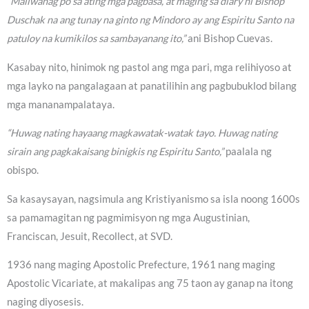
“Maliwanag po sa ating mga pagbasa, at maging sa diary ni Bishop
Duschak na ang tunay na ginto ng Mindoro ay ang Espiritu Santo na
patuloy na kumikilos sa sambayanang ito,”
ani Bishop Cuevas.
Kasabay nito, hinimok ng pastol ang mga pari, mga relihiyoso at
mga layko na pangalagaan at panatilihin ang pagbubuklod bilang
mga mananampalataya.
“Huwag nating hayaang magkawatak-watak tayo. Huwag nating
sirain ang pagkakaisang binigkis ng Espiritu Santo,”
paalala ng
obispo.
Sa kasaysayan, nagsimula ang Kristiyanismo sa isla noong 1600s
sa pamamagitan ng pagmimisyon ng mga Augustinian,
Franciscan, Jesuit, Recollect, at SVD.
1936 nang maging Apostolic Prefecture, 1961 nang maging
Apostolic Vicariate, at makalipas ang 75 taon ay ganap na itong
naging diyosesis.