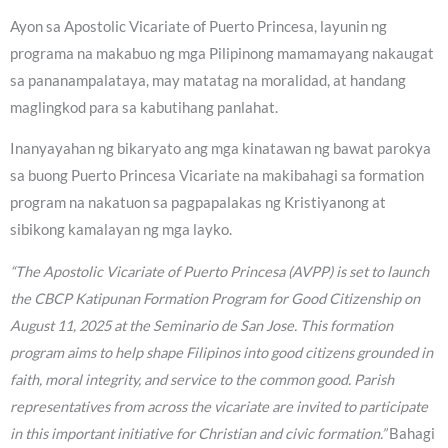
Ayon sa Apostolic Vicariate of Puerto Princesa, layunin ng
programa na makabuo ng mga Pilipinong mamamayang nakaugat
sa pananampalataya, may matatag na moralidad, at handang
maglingkod para sa kabutihang panlahat.
Inanyayahan ng bikaryato ang mga kinatawan ng bawat parokya
sa buong Puerto Princesa Vicariate na makibahagi sa formation
program na nakatuon sa pagpapalakas ng Kristiyanong at
sibikong kamalayan ng mga layko.
“The Apostolic Vicariate of Puerto Princesa (AVPP) is set to launch
the CBCP Katipunan Formation Program for Good Citizenship on
August 11, 2025 at the Seminario de San Jose. This formation
program aims to help shape Filipinos into good citizens grounded in
faith, moral integrity, and service to the common good. Parish
representatives from across the vicariate are invited to participate
in this important initiative for Christian and civic formation.”
Bahagi