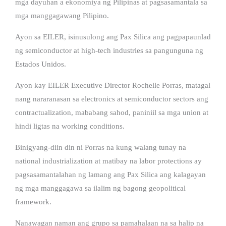
mga dayuhan a ekonomiya ng Pilipinas at pagsasamantala sa
mga manggagawang Pilipino.
Ayon sa EILER, isinusulong ang Pax Silica ang pagpapaunlad
ng semiconductor at high-tech industries sa pangunguna ng
Estados Unidos.
Ayon kay EILER Executive Director Rochelle Porras, matagal
nang nararanasan sa electronics at semiconductor sectors ang
contractualization, mababang sahod, paniniil sa mga union at
hindi ligtas na working conditions.
Binigyang-diin din ni Porras na kung walang tunay na
national industrialization at matibay na labor protections ay
pagsasamantalahan ng lamang ang Pax Silica ang kalagayan
ng mga manggagawa sa ilalim ng bagong geopolitical
framework.
Nanawagan naman ang grupo sa pamahalaan na sa halip na