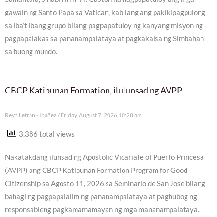
gawain ng Santo Papa sa Vatican, kabilang ang pakikipagpulong
sa iba’t ibang grupo bilang pagpapatuloy ng kanyang misyon ng
pagpapalakas sa pananampalataya at pagkakaisa ng Simbahan
sa buong mundo.
CBCP Katipunan Formation, ilulunsad ng AVPP
Reyn Letran - Ibañez
Friday, August 7, 2026 10:28 am
3,386 total views
Nakatakdang ilunsad ng Apostolic Vicariate of Puerto Princesa
(AVPP) ang CBCP Katipunan Formation Program for Good
Citizenship sa Agosto 11, 2026 sa Seminario de San Jose bilang
bahagi ng pagpapalalim ng pananampalataya at paghubog ng
responsableng pagkamamamayan ng mga mananampalataya.