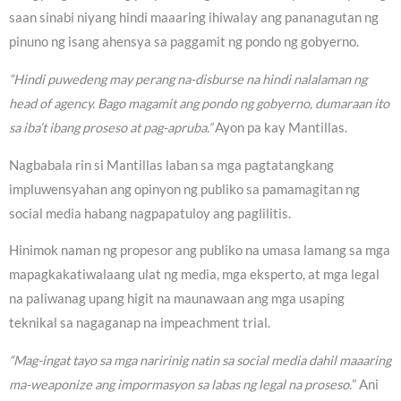
saan sinabi niyang hindi maaaring ihiwalay ang pananagutan ng
pinuno ng isang ahensya sa paggamit ng pondo ng gobyerno.
“Hindi puwedeng may perang na-disburse na hindi nalalaman ng
head of agency. Bago magamit ang pondo ng gobyerno, dumaraan ito
sa iba’t ibang proseso at pag-apruba.”
Ayon pa kay Mantillas.
Nagbabala rin si Mantillas laban sa mga pagtatangkang
impluwensyahan ang opinyon ng publiko sa pamamagitan ng
social media habang nagpapatuloy ang paglilitis.
Hinimok naman ng propesor ang publiko na umasa lamang sa mga
mapagkakatiwalaang ulat ng media, mga eksperto, at mga legal
na paliwanag upang higit na maunawaan ang mga usaping
teknikal sa nagaganap na impeachment trial.
“Mag-ingat tayo sa mga naririnig natin sa social media dahil maaaring
ma-weaponize ang impormasyon sa labas ng legal na proseso.
” Ani