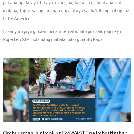
pananampalataya, hikayatin ang pagkakaisa ng Simbahan, at
makipagtagpo sa mga mananampalataya sa iba’t ibang bahagi ng
Latin America.
Ito ang magiging ikaanim na international apostolic journey ni
Pope Leo XIV mula nang mahalal bilang Santo Papa.
Ombudsman, hinimok ng EcoWASTE na imbestigahan