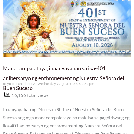
Mananampalataya, inaanyayahan sa ika-401
anibersaryo ng enthronement ng Nuestra Señora del
Reyn Letran - Ibañez
Wednesday, August 5, 2026 2:32 pm
Buen Suceso
16,156 total views
Inaanyayahan ng Diocesan Shrine of Nuestra Señora del Buen
Suceso ang mga mananampalataya na makiisa sa pagdiriwang ng
ika-401 anibersaryo ng enthronement ng Nuestra Señora del
Buen Suceso, Patrona ng Lungsod at Diyosesis ng Parañaque, sa