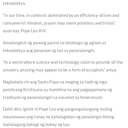
teknolohiya.
“In our time, in contexts dominated by an efficiency-driven and
consumerist mindset, prayer may seem pointless and trivial,”
ayon kay Pope Leo XIV.
Ikinalungkot ng punong pastol na binabago ng agham at
teknolohiya ang pananaw ng tao sa pananalangin.
“In a world where science and technology claim to provide all the
answers, praying may appear to be a form of escapism,” aniya.
Nagbabala rin ang Santo Papa na maging sa loob ng mga
pamilyang Kristiyano ay humihina na ang pagpapamana ng
tradisyon ng pananalangin sa susunod na henerasyon.
Dahil dito, iginiit ni Pope Leo ang pangangailangang muling
maunawaan ang tunay na kahalagahan ng panalangin bilang
mahalagang bahagi ng buhay ng tao.