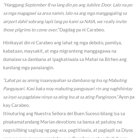
“Hanggang September 8 na lang din po ang Jubilee Door. Lalo na po
sa mga magagawi sa area namin, lalo na ang mga manggagaling sa
airport dahil sobrang lapit lang po kami sa NAIA, we really invite
those pilgrims to come over,”
Dagdag pa ni Carabeo.
Hinikayat din ni Carabeo ang lahat ng mga deboto, pamilya,
kabataan, maysakit, at mga migranteng manggagawa na
dumalaw sa dambana at ipagkatiwala sa Mahal na Birhen ang
kanilang mga panalangin.
“Lahat po ay aming inaanyayahan sa dambana ng Ina ng Mabuting
Pangyayari. Kasi baka may mabuting pangyayari rin ang naghihintay
sa inyo sa pagdalaw ninyo sa ating Ina at sa ating Panginoon,”
Ayon pa
kay Carabeo.
Itinuturing ang Nuestra Señora del Buen Suceso bilang isa sa
pinakamatandang Marian devotions sa bansa at patuloy na
nagsisilbing sagisag ng pag-asa, pagtitiwala, at paglapit sa Diyos