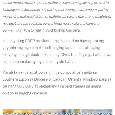
social media. Hindi sapat na mahusay tayo sa paggawa ng proyekto.
Kailangan ng Simbahan ang paring marunong makiramdam, paring
marunong makipaglakbay sa mahihirap, paring marunong maghilom
ng sugat, at higit sa lahat, paring hindi nawawala ang kanyang
paningin kay Kristo,”
giit ni Archbishop Garcera.
Hinikayat ng CBCP president ang mga pari na huwag lamang
gayahin ang mga banal kundi maging tapat sa natatanging
misyong ipinagkaloob sa kanila ng Diyos tulad ng mga halimbawa
na ipinamamalas ng mga banal ng simbahan.
Kasalukuyang nagtitipon ang mga obispo at pari mula sa
Southern Luzon sa Diocese of Calapan, Oriental Mindoro, para sa
taunang SOLTARE at paghahanda sa pagtatalaga ng unang
obispo sa bagong diyosesis.