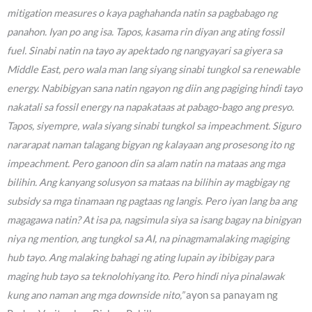
mitigation measures o kaya paghahanda natin sa pagbabago ng
panahon. Iyan po ang isa. Tapos, kasama rin diyan ang ating fossil
fuel. Sinabi natin na tayo ay apektado ng nangyayari sa giyera sa
Middle East, pero wala man lang siyang sinabi tungkol sa renewable
energy. Nabibigyan sana natin ngayon ng diin ang pagiging hindi tayo
nakatali sa fossil energy na napakataas at pabago-bago ang presyo.
Tapos, siyempre, wala siyang sinabi tungkol sa impeachment. Siguro
nararapat naman talagang bigyan ng kalayaan ang prosesong ito ng
impeachment. Pero ganoon din sa alam natin na mataas ang mga
bilihin. Ang kanyang solusyon sa mataas na bilihin ay magbigay ng
subsidy sa mga tinamaan ng pagtaas ng langis. Pero iyan lang ba ang
magagawa natin? At isa pa, nagsimula siya sa isang bagay na binigyan
niya ng mention, ang tungkol sa AI, na pinagmamalaking magiging
hub tayo. Ang malaking bahagi ng ating lupain ay ibibigay para
maging hub tayo sa teknolohiyang ito. Pero hindi niya pinalawak
kung ano naman ang mga downside nito,”
ayon sa panayam ng