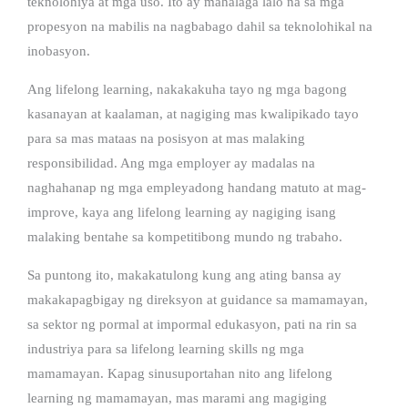
teknolohiya at mga uso. Ito ay mahalaga lalo na sa mga
propesyon na mabilis na nagbabago dahil sa teknolohikal na
inobasyon.
Ang lifelong learning, nakakakuha tayo ng mga bagong
kasanayan at kaalaman, at nagiging mas kwalipikado tayo
para sa mas mataas na posisyon at mas malaking
responsibilidad. Ang mga employer ay madalas na
naghahanap ng mga empleyadong handang matuto at mag-
improve, kaya ang lifelong learning ay nagiging isang
malaking bentahe sa kompetitibong mundo ng trabaho.
Sa puntong ito, makakatulong kung ang ating bansa ay
makakapagbigay ng direksyon at guidance sa mamamayan,
sa sektor ng pormal at impormal edukasyon, pati na rin sa
industriya para sa lifelong learning skills ng mga
mamamayan. Kapag sinusuportahan nito ang lifelong
learning ng mamamayan, mas marami ang magiging