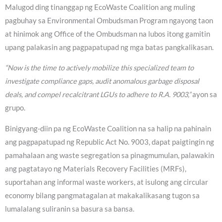
Malugod ding tinanggap ng EcoWaste Coalition ang muling
pagbuhay sa Environmental Ombudsman Program ngayong taon
at hinimok ang Office of the Ombudsman na lubos itong gamitin
upang palakasin ang pagpapatupad ng mga batas pangkalikasan.
“Now is the time to actively mobilize this specialized team to
investigate compliance gaps, audit anomalous garbage disposal
deals, and compel recalcitrant LGUs to adhere to R.A. 9003,”
ayon sa
grupo.
Binigyang-diin pa ng EcoWaste Coalition na sa halip na pahinain
ang pagpapatupad ng Republic Act No. 9003, dapat paigtingin ng
pamahalaan ang waste segregation sa pinagmumulan, palawakin
ang pagtatayo ng Materials Recovery Facilities (MRFs),
suportahan ang informal waste workers, at isulong ang circular
economy bilang pangmatagalan at makakalikasang tugon sa
lumalalang suliranin sa basura sa bansa.