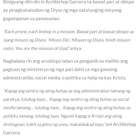
Binigyang-diin din ni Archbishop Garcera na bawat pari at obispo
ay pinagkakalooban ng Diyos ng mga natatanging misyong
gagampanan sa pamayanan.
“Each priest, each bishop is a mission. Bawat pari at bawat obispo ay
isang misyon ng Diyos. ‘Missio Dei.’ Misyon ng Diyos, hindi misyon
natin. You are the mission of God,”
aniya.
Nagbabala rin ang arsobispo laban sa panganib na malihis ang
pagtuon ng ministeryo ng mga pari dahil sa mga gawaing
administratibo, social media, o pulitika sa halip na kay Kristo.
“Kapag ang sentro ng ating buhay ay ang administration lamang ng
parokya, lulubog tayo… Kapag ang sentro ng ating buhay ay social
media lamang… lulubog tayo… Kapag ang sentro ng ating buhay ay
politika lamang, lulubog tayo. Ngunit kapag si Kristo ang ating
tinitingnan, kahit sa gitna ng unos, makalalakad tayo,”
ani Archbishop
Garcera.