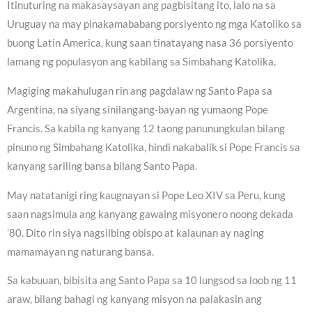
Itinuturing na makasaysayan ang pagbisitang ito, lalo na sa
Uruguay na may pinakamababang porsiyento ng mga Katoliko sa
buong Latin America, kung saan tinatayang nasa 36 porsiyento
lamang ng populasyon ang kabilang sa Simbahang Katolika.
Magiging makahulugan rin ang pagdalaw ng Santo Papa sa
Argentina, na siyang sinilangang-bayan ng yumaong Pope
Francis. Sa kabila ng kanyang 12 taong panunungkulan bilang
pinuno ng Simbahang Katolika, hindi nakabalik si Pope Francis sa
kanyang sariling bansa bilang Santo Papa.
May natatanigi ring kaugnayan si Pope Leo XIV sa Peru, kung
saan nagsimula ang kanyang gawaing misyonero noong dekada
’80. Dito rin siya nagsilbing obispo at kalaunan ay naging
mamamayan ng naturang bansa.
Sa kabuuan, bibisita ang Santo Papa sa 10 lungsod sa loob ng 11
araw, bilang bahagi ng kanyang misyon na palakasin ang