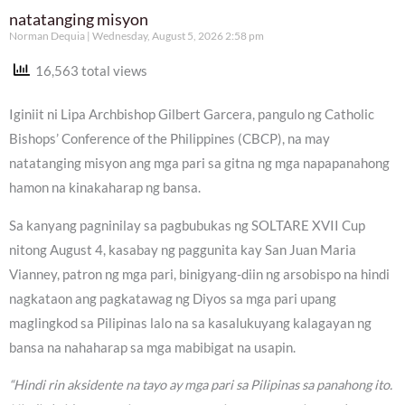
natatanging misyon
Norman Dequia
Wednesday, August 5, 2026 2:58 pm
16,563 total views
Iginiit ni Lipa Archbishop Gilbert Garcera, pangulo ng Catholic
Bishops’ Conference of the Philippines (CBCP), na may
natatanging misyon ang mga pari sa gitna ng mga napapanahong
hamon na kinakaharap ng bansa.
Sa kanyang pagninilay sa pagbubukas ng SOLTARE XVII Cup
nitong August 4, kasabay ng paggunita kay San Juan Maria
Vianney, patron ng mga pari, binigyang-diin ng arsobispo na hindi
nagkataon ang pagkatawag ng Diyos sa mga pari upang
maglingkod sa Pilipinas lalo na sa kasalukuyang kalagayan ng
bansa na nahaharap sa mga mabibigat na usapin.
“Hindi rin aksidente na tayo ay mga pari sa Pilipinas sa panahong ito.