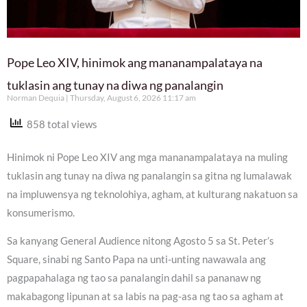
Pope Leo XIV, hinimok ang mananampalataya na
tuklasin ang tunay na diwa ng panalangin
Norman Dequia
Thursday, August 6, 2026 11:17 am
858 total views
Hinimok ni Pope Leo XIV ang mga mananampalataya na muling
tuklasin ang tunay na diwa ng panalangin sa gitna ng lumalawak
na impluwensya ng teknolohiya, agham, at kulturang nakatuon sa
konsumerismo.
Sa kanyang General Audience nitong Agosto 5 sa St. Peter’s
Square, sinabi ng Santo Papa na unti-unting nawawala ang
pagpapahalaga ng tao sa panalangin dahil sa pananaw ng
makabagong lipunan at sa labis na pag-asa ng tao sa agham at