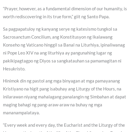
“Prayer, however, as a fundamental dimension of our humanity, is
worth rediscovering in its true form,” giit ng Santo Papa.
Sa pagpapatuloy ng kanyang serye ng katesismo tungkol sa
Sacrosanctum Concilium, ang Konstitusyon ng Ikalawang
Konseho ng Vaticano hinggil sa Banal na Liturhiya, ipinaliwanag
ni Pope Leo XIV na ang liturhiya ay pangunahing lugar ng
pakikipagtagpo ng Diyos sa sangkatauhan sa pamamagitan ni
Hesukristo.
Hinimok din ng pastol ang mga binyagan at mga pamayanang
Kristiyano na higit pang isabuhay ang Liturgy of the Hours, na
inilarawan niyang mahalagang panalangin ng Simbahan at dapat
maging bahagi ng pang-araw-araw na buhay ng mga
mananampalataya.
“Every week and every day, the Eucharist and the Liturgy of the