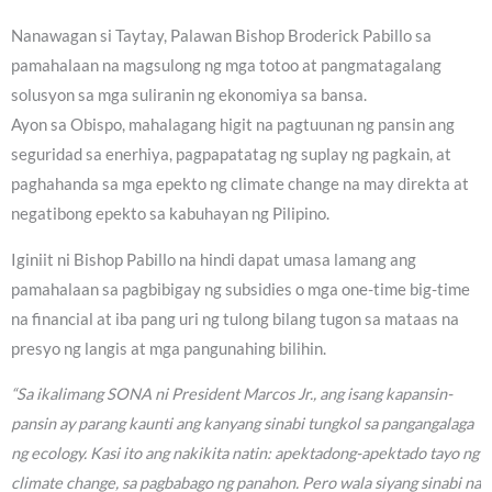
Nanawagan si Taytay, Palawan Bishop Broderick Pabillo sa
pamahalaan na magsulong ng mga totoo at pangmatagalang
solusyon sa mga suliranin ng ekonomiya sa bansa.
Ayon sa Obispo, mahalagang higit na pagtuunan ng pansin ang
seguridad sa enerhiya, pagpapatatag ng suplay ng pagkain, at
paghahanda sa mga epekto ng climate change na may direkta at
negatibong epekto sa kabuhayan ng Pilipino.
Iginiit ni Bishop Pabillo na hindi dapat umasa lamang ang
pamahalaan sa pagbibigay ng subsidies o mga one-time big-time
na financial at iba pang uri ng tulong bilang tugon sa mataas na
presyo ng langis at mga pangunahing bilihin.
“Sa ikalimang SONA ni President Marcos Jr., ang isang kapansin-
pansin ay parang kaunti ang kanyang sinabi tungkol sa pangangalaga
ng ecology. Kasi ito ang nakikita natin: apektadong-apektado tayo ng
climate change, sa pagbabago ng panahon. Pero wala siyang sinabi na