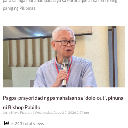
para sa mga mananampalataya sa Parañaque at sa iba’t ibang
panig ng Pilipinas.
Pagpa-prayoridad ng pamahalaan sa “dole-out”, pinuna
ni Bishop Pabillo
Jerry Maya Figarola
Wednesday, August 5, 2026 2:27 pm
5,243 total views