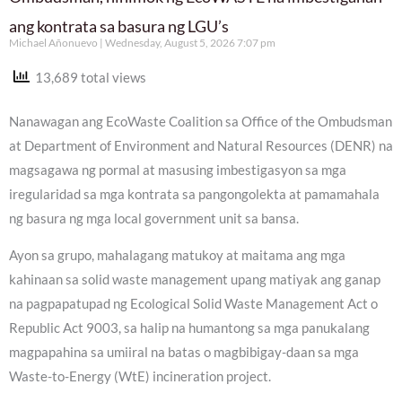
ang kontrata sa basura ng LGU’s
Michael Añonuevo
Wednesday, August 5, 2026 7:07 pm
13,689 total views
Nanawagan ang EcoWaste Coalition sa Office of the Ombudsman
at Department of Environment and Natural Resources (DENR) na
magsagawa ng pormal at masusing imbestigasyon sa mga
iregularidad sa mga kontrata sa pangongolekta at pamamahala
ng basura ng mga local government unit sa bansa.
Ayon sa grupo, mahalagang matukoy at maitama ang mga
kahinaan sa solid waste management upang matiyak ang ganap
na pagpapatupad ng Ecological Solid Waste Management Act o
Republic Act 9003, sa halip na humantong sa mga panukalang
magpapahina sa umiiral na batas o magbibigay-daan sa mga
Waste-to-Energy (WtE) incineration project.