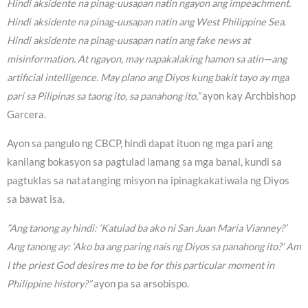
Hindi aksidente na pinag-uusapan natin ngayon ang impeachment.
Hindi aksidente na pinag-uusapan natin ang West Philippine Sea.
Hindi aksidente na pinag-uusapan natin ang fake news at
misinformation. At ngayon, may napakalaking hamon sa atin—ang
artificial intelligence. May plano ang Diyos kung bakit tayo ay mga
pari sa Pilipinas sa taong ito, sa panahong ito,”
ayon kay Archbishop
Garcera.
Ayon sa pangulo ng CBCP, hindi dapat ituon ng mga pari ang
kanilang bokasyon sa pagtulad lamang sa mga banal, kundi sa
pagtuklas sa natatanging misyon na ipinagkakatiwala ng Diyos
sa bawat isa.
“Ang tanong ay hindi: ‘Katulad ba ako ni San Juan Maria Vianney?’
Ang tanong ay: ‘Ako ba ang paring nais ng Diyos sa panahong ito?’ Am
I the priest God desires me to be for this particular moment in
Philippine history?”
ayon pa sa arsobispo.