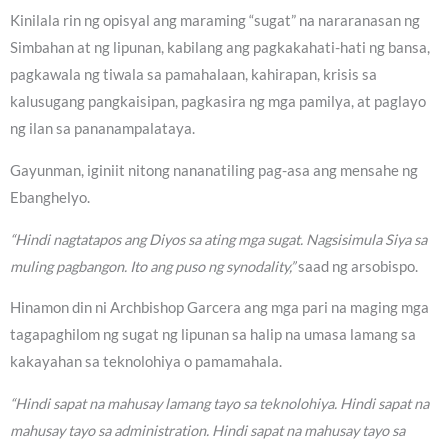
Kinilala rin ng opisyal ang maraming “sugat” na nararanasan ng
Simbahan at ng lipunan, kabilang ang pagkakahati-hati ng bansa,
pagkawala ng tiwala sa pamahalaan, kahirapan, krisis sa
kalusugang pangkaisipan, pagkasira ng mga pamilya, at paglayo
ng ilan sa pananampalataya.
Gayunman, iginiit nitong nananatiling pag-asa ang mensahe ng
Ebanghelyo.
“Hindi nagtatapos ang Diyos sa ating mga sugat. Nagsisimula Siya sa
muling pagbangon. Ito ang puso ng synodality,”
saad ng arsobispo.
Hinamon din ni Archbishop Garcera ang mga pari na maging mga
tagapaghilom ng sugat ng lipunan sa halip na umasa lamang sa
kakayahan sa teknolohiya o pamamahala.
“Hindi sapat na mahusay lamang tayo sa teknolohiya. Hindi sapat na
mahusay tayo sa administration. Hindi sapat na mahusay tayo sa