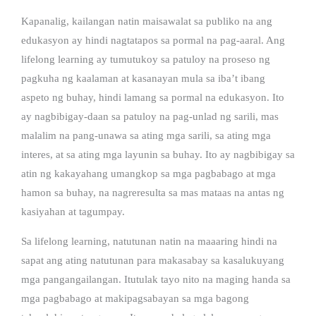
Kapanalig, kailangan natin maisawalat sa publiko na ang
edukasyon ay hindi nagtatapos sa pormal na pag-aaral. Ang
lifelong learning ay tumutukoy sa patuloy na proseso ng
pagkuha ng kaalaman at kasanayan mula sa iba’t ibang
aspeto ng buhay, hindi lamang sa pormal na edukasyon. Ito
ay nagbibigay-daan sa patuloy na pag-unlad ng sarili, mas
malalim na pang-unawa sa ating mga sarili, sa ating mga
interes, at sa ating mga layunin sa buhay. Ito ay nagbibigay sa
atin ng kakayahang umangkop sa mga pagbabago at mga
hamon sa buhay, na nagreresulta sa mas mataas na antas ng
kasiyahan at tagumpay.
Sa lifelong learning, natutunan natin na maaaring hindi na
sapat ang ating natutunan para makasabay sa kasalukuyang
mga pangangailangan. Itutulak tayo nito na maging handa sa
mga pagbabago at makipagsabayan sa mga bagong