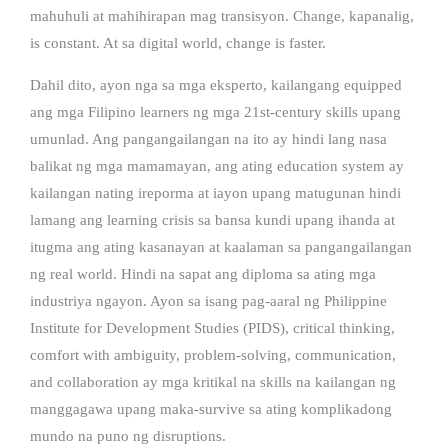
mahuhuli at mahihirapan mag transisyon. Change, kapanalig,
is constant. At sa digital world, change is faster.
Dahil dito, ayon nga sa mga eksperto, kailangang equipped
ang mga Filipino learners ng mga 21st-century skills upang
umunlad. Ang pangangailangan na ito ay hindi lang nasa
balikat ng mga mamamayan, ang ating education system ay
kailangan nating ireporma at iayon upang matugunan hindi
lamang ang learning crisis sa bansa kundi upang ihanda at
itugma ang ating kasanayan at kaalaman sa pangangailangan
ng real world. Hindi na sapat ang diploma sa ating mga
industriya ngayon. Ayon sa isang pag-aaral ng Philippine
Institute for Development Studies (PIDS), critical thinking,
comfort with ambiguity, problem-solving, communication,
and collaboration ay mga kritikal na skills na kailangan ng
manggagawa upang maka-survive sa ating komplikadong
mundo na puno ng disruptions.