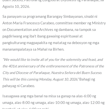
Agosto 10, 2026.
Sa panayam sa programang Barangay Simbayanan, sinabi ni
Anton Maria Francesco Carabeo, committee member ng Ministry
on Documentation and Archives ng dambana, na tampok sa
pagdiriwang ang iba’t ibang gawaing espirituwal at
pangkulturang magpapakita ng matatag na debosyon ng mga
mananampalataya sa Mahal na Birhen.
“We would like to invite all of you for the solemnity and feast, and
the 401st anniversary of the enthronement of the Patroness of the
City and Diocese of Parañaque, Nuestra Señora del Buen Suceso.
This will be this coming Monday, August 10, 2026,”
Bahagi ng
pahayag ni Carabeo.
Isasagawa ang mga banal na misa sa ganap na alas-6:00 ng
umaga, alas-8:00 ng umaga, alas-10:00 ng umaga, alas-12:00 ng