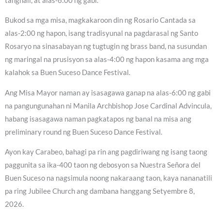
tanghali, at alas-6:00 ng gabi.
Bukod sa mga misa, magkakaroon din ng Rosario Cantada sa
alas-2:00 ng hapon, isang tradisyunal na pagdarasal ng Santo
Rosaryo na sinasabayan ng tugtugin ng brass band, na susundan
ng maringal na prusisyon sa alas-4:00 ng hapon kasama ang mga
kalahok sa Buen Suceso Dance Festival.
Ang Misa Mayor naman ay isasagawa ganap na alas-6:00 ng gabi
na pangungunahan ni Manila Archbishop Jose Cardinal Advincula,
habang isasagawa naman pagkatapos ng banal na misa ang
preliminary round ng Buen Suceso Dance Festival.
Ayon kay Carabeo, bahagi pa rin ang pagdiriwang ng isang taong
paggunita sa ika-400 taon ng debosyon sa Nuestra Señora del
Buen Suceso na nagsimula noong nakaraang taon, kaya nananatili
pa ring Jubilee Church ang dambana hanggang Setyembre 8,
2026.