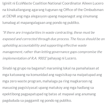
Iginiit ni EcoWaste Coalition National Coordinator Aileen Lucero
na kinakailangang agarang tugunan ng Office of the Ombudsman
at DENR ang mga alegasyon upang mapanagot ang sinumang
lumabag at mapangalagaan ang pondo ng publiko.
“If there are irregularities in waste contracting, these must be
exposed and corrected through due process. The focus should be on
upholding accountability and supporting effective waste
management, rather than letting governance gaps compromise the
implementation of R.A. 9003,”
pahayag ni Lucero.
Sinabi ng grupo na bagama’t maraming lokal na pamahalaan at
mga katuwang na komunidad ang nagsisikap na maipatupad ang
mga zero waste program, mahalaga pa ring magkaroon ng
masusing pagsisiyasat upang matukoy ang mga hadlang sa
epektibong pagpapatupad ng batas at mapawi ang anumang
pagdududa sa paggamit ng pondo ng publiko.