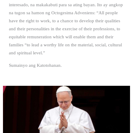
interesado, na makakabuti para sa ating bayan. Ito ay angkop
na tugon sa hamon ng Octogesima Adveniens: “All people
have the right to work, to a chance to develop their qualities
and their personalities in the exercise of their professions, to
equitable remuneration which will enable them and their
families “to lead a worthy life on the material, social, cultural
and spiritual level.”
Sumainyo ang Katotohanan.