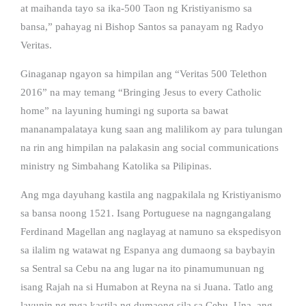
at maihanda tayo sa ika-500 Taon ng Kristiyanismo sa
bansa,” pahayag ni Bishop Santos sa panayam ng Radyo
Veritas.
Ginaganap ngayon sa himpilan ang “Veritas 500 Telethon
2016” na may temang “Bringing Jesus to every Catholic
home” na layuning humingi ng suporta sa bawat
mananampalataya kung saan ang malilikom ay para tulungan
na rin ang himpilan na palakasin ang social communications
ministry ng Simbahang Katolika sa Pilipinas.
Ang mga dayuhang kastila ang nagpakilala ng Kristiyanismo
sa bansa noong 1521. Isang Portuguese na nagngangalang
Ferdinand Magellan ang naglayag at namuno sa ekspedisyon
sa ilalim ng watawat ng Espanya ang dumaong sa baybayin
sa Sentral sa Cebu na ang lugar na ito pinamumunuan ng
isang Rajah na si Humabon at Reyna na si Juana. Tatlo ang
layunin ng mga kastila ng dumaong sila sa Cebu. Una, ang