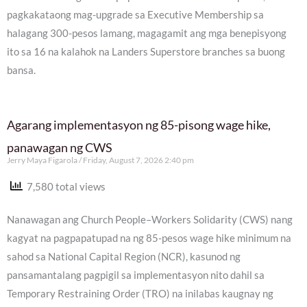
pagkakataong mag-upgrade sa Executive Membership sa
halagang 300-pesos lamang, magagamit ang mga benepisyong
ito sa 16 na kalahok na Landers Superstore branches sa buong
bansa.
Agarang implementasyon ng 85-pisong wage hike,
panawagan ng CWS
Jerry Maya Figarola
Friday, August 7, 2026 2:40 pm
7,580 total views
Nanawagan ang Church People–Workers Solidarity (CWS) nang
kagyat na pagpapatupad na ng 85-pesos wage hike minimum na
sahod sa National Capital Region (NCR), kasunod ng
pansamantalang pagpigil sa implementasyon nito dahil sa
Temporary Restraining Order (TRO) na inilabas kaugnay ng