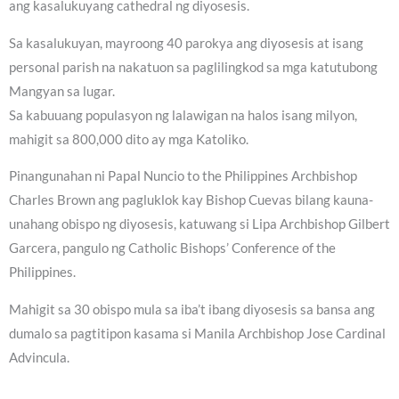
ang kasalukuyang cathedral ng diyosesis.
Sa kasalukuyan, mayroong 40 parokya ang diyosesis at isang
personal parish na nakatuon sa paglilingkod sa mga katutubong
Mangyan sa lugar.
Sa kabuuang populasyon ng lalawigan na halos isang milyon,
mahigit sa 800,000 dito ay mga Katoliko.
Pinangunahan ni Papal Nuncio to the Philippines Archbishop
Charles Brown ang pagluklok kay Bishop Cuevas bilang kauna-
unahang obispo ng diyosesis, katuwang si Lipa Archbishop Gilbert
Garcera, pangulo ng Catholic Bishops’ Conference of the
Philippines.
Mahigit sa 30 obispo mula sa iba’t ibang diyosesis sa bansa ang
dumalo sa pagtitipon kasama si Manila Archbishop Jose Cardinal
Advincula.