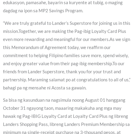
edukasyon, pamasahe, bayarin sa kuryente at tubig, o maging
dagdag na ipon sa MP2 Savings Program.
“We are truly grateful to Lander’s Superstore for joining us in this
mission.Together, we are making the Pag-ibig Loyalty Card Plus
even more rewarding and meaningful for our members.As we sign
this Memorandum of Agreement today, we reaffirm our
commitment to helping Filipino families save more, spend wisely,
and enjoy greater value from their pag-ibig membership.To our
friends from Lander Superstore, thank you for your trust and
partnership. Maraming salamat po at congratulations to all of us,”
bahagi pa ng mensahe ni Acosta sa gawain.
Sa bisa ng kasunduan na nagsimula noong August 01 hanggang
October 31 ngayong taon, maaaring makakuha ang mga may
hawak ng Pag-IBIG Loyalty Card at Loyalty Card Plus ng libreng
Landers Shopping Pass, libreng Landers Premium Membership sa
minimum na single-receipt purchase na 3-thousand pesos, at