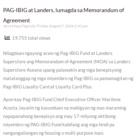
PAG-IBIG at Landers, lumagda sa Memorandum of
Agreement
Jerry Maya Figarola
Friday, August 7, 2026 2:41 pm
19,755 total views
Nilagdaan ngayong araw ng Pag-IBIG Fund at Landers
Superstore ang Memorandum of Agreement (MOA) sa Landers
Superstore Aseana upang palawakin ang mga benepisyong
matatanggap ng mga miyembro ng Pag-IBIG sa pamamagitan ng
Pag-IBIG Loyalty Card at Loyalty Card Plus.
Ayon kay Pag-IBIG Fund Chief Executive Officer Marilene
Acosta, layunin ng kasunduan na mabigyan ng mas maraming
napapanahong benepisyo ang may 17-milyong aktibong
miyembro ng PAG-IBIG Fund kabilang ang mga hindi pa
nangangailangan ng housing o multi-purpose loan.