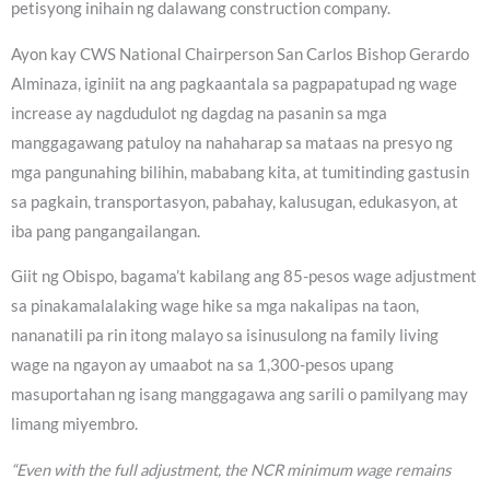
petisyong inihain ng dalawang construction company.
Ayon kay CWS National Chairperson San Carlos Bishop Gerardo
Alminaza, iginiit na ang pagkaantala sa pagpapatupad ng wage
increase ay nagdudulot ng dagdag na pasanin sa mga
manggagawang patuloy na nahaharap sa mataas na presyo ng
mga pangunahing bilihin, mababang kita, at tumitinding gastusin
sa pagkain, transportasyon, pabahay, kalusugan, edukasyon, at
iba pang pangangailangan.
Giit ng Obispo, bagama’t kabilang ang 85-pesos wage adjustment
sa pinakamalalaking wage hike sa mga nakalipas na taon,
nananatili pa rin itong malayo sa isinusulong na family living
wage na ngayon ay umaabot na sa 1,300-pesos upang
masuportahan ng isang manggagawa ang sarili o pamilyang may
limang miyembro.
“Even with the full adjustment, the NCR minimum wage remains