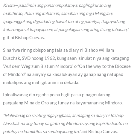
Kristo—palalimin ang pananampalataya; paglingkuran ang
mahihirap; ihain ang kabataan; samahan ang mga Mangyan;
ipagtanggol ang dignidad ng bawat tao at ng pamilya; itaguyod ang
katarungan at kapayapaan; at pangalagaan ang ating iisang tahanan,”
giit ni Bishop Cuevas.
Sinariwa rin ng obispo ang tala sa diary ni Bishop William
Duschak, SVD noong 1962, kung saan isinulat niya ang katagang
“Auf dem Weg zum Bistum Mindoro” o “On the way to the Diocese
of Mindoro” na aniya’y sa kasalukuyan ay ganap nang natupad
makalipas ang mahigit anim na dekada.
Ipinaliwanag din ng obispo na higit pa sa pinagmulan ng
pangalang Mina de Oro ang tunay na kayamanan ng Mindoro.
“Maliwanag po sa ating mga pagbasa, at maging sa diary ni Bishop
Duschak na ang tunay na ginto ng Mindoro ay ang Espiritu Santo na
patuloy na kumikilos sa sambayanang ito,”
ani Bishop Cuevas.