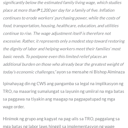
significantly below the estimated family living wage, which studies
place at more than ₱1,200 per day for a family of five. Inflation
continues to erode workers’ purchasing power, while the costs of
food, transportation, housing, healthcare, education, and utilities
continue to rise. The wage adjustment itself is therefore not
excessive. Rather, it represents only a modest step toward restoring
the dignity of labor and helping workers meet their families’ most
basic needs. To postpone even this limited relief places an
additional burden on those who already bear the greatest weight of
today’s economic challenges,”
ayon sa mensahe ni Bishop Alminaza
Ipinahayag din ng CWS ang pangamba sa legal na implikasyon ng
TRO, na maaaring sumalungat sa layunin ng umiiral na mga batas
sa paggawa na tiyakin ang maagap na pagpapatupad ng mga
wage order.
Hinimok ng grupo ang kagyat na pag-alis sa TRO, paggalang sa
mga batas ng labor laws hinggil sa implementasyon ng wage