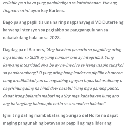
reliable pa o kaya yung paninindigan sa katotohanan. Yun ang
tingnan natin,”
ayon kay Barbers.
Bago pa ang paglilitis una na ring nagpahayag si VD Duterte ng
kanyang intensyon sa pagtakbo sa pangpanguluhan sa
nakatakdang halalan sa 2028.
Dagdag pa ni Barbers,
“Ang basehan po natin sa pagpili ng ating
mga leader sa 2028 ay yung number one ay integridad. Yung
kanyang integridad, siya ba ay na-involve sa isang usapin tungkol
sa pandarambong? O yung ating bang leader na pipiliin eh meron
bang kredibilidad yan na nagsabing ngayon tapos bukas dineny o
nagsisinungaling na hindi daw nasabi? Yung mga ganung punto,
dapat itong balansin mabuti ng ating mga kababayan kung ano
ang katangiang hahanapin natin sa susunod na halalan.”
Iginiit ng dating mambabatas ng Surigao del Norte na dapat
maging pangunahing batayan sa pagpili ng mga lider ang