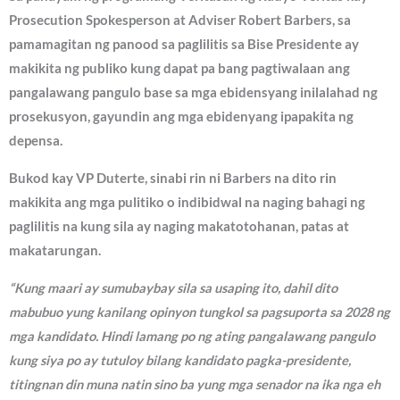
Prosecution Spokesperson at Adviser Robert Barbers, sa
pamamagitan ng panood sa paglilitis sa Bise Presidente ay
makikita ng publiko kung dapat pa bang pagtiwalaan ang
pangalawang pangulo base sa mga ebidensyang inilalahad ng
prosekusyon, gayundin ang mga ebidenyang ipapakita ng
depensa.
Bukod kay VP Duterte, sinabi rin ni Barbers na dito rin
makikita ang mga pulitiko o indibidwal na naging bahagi ng
paglilitis na kung sila ay naging makatotohanan, patas at
makatarungan.
“Kung maari ay sumubaybay sila sa usaping ito, dahil dito
mabubuo yung kanilang opinyon tungkol sa pagsuporta sa 2028 ng
mga kandidato. Hindi lamang po ng ating pangalawang pangulo
kung siya po ay tutuloy bilang kandidato pagka-presidente,
titingnan din muna natin sino ba yung mga senador na ika nga eh