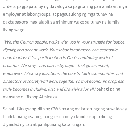
orders, pagpapatuloy ng dayalogo sa pagitan ng pamahalaan, mga
employer at labor groups, at pagsusulong ng mga tunay na
pagbabagong maglalapit sa minimum wage sa tunay na family
living wage.
“We, the Church people, walks with you in your struggle for justice,
dignity, and decent work. Your labor is not merely an economic
contribution; it is a participation in God’s continuing work of
creation. We pray—and earnestly hope—that government,
employers, labor organizations, the courts, faith communities, and
all sectors of society will work together so that economic progress
truly becomes inclusive, just, and life-giving for all,”
bahagi pa ng
mensahe ni Bishop Alminaza.
Sa huli, Binigyang-diin ng CWS na ang makatarungang suweldo ay
hindi lamang usaping pang-ekonomiya kundi usapin din ng
dignidad ng tao at panlipunang katarungan.