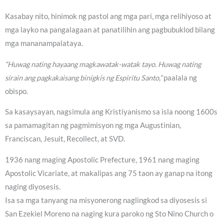
Kasabay nito, hinimok ng pastol ang mga pari, mga relihiyoso at
mga layko na pangalagaan at panatilihin ang pagbubuklod bilang
mga mananampalataya.
“Huwag nating hayaang magkawatak-watak tayo. Huwag nating
sirain ang pagkakaisang binigkis ng Espiritu Santo,”
paalala ng
obispo.
Sa kasaysayan, nagsimula ang Kristiyanismo sa isla noong 1600s
sa pamamagitan ng pagmimisyon ng mga Augustinian,
Franciscan, Jesuit, Recollect, at SVD.
1936 nang maging Apostolic Prefecture, 1961 nang maging
Apostolic Vicariate, at makalipas ang 75 taon ay ganap na itong
naging diyosesis.
Isa sa mga tanyang na misyonerong naglingkod sa diyosesis si
San Ezekiel Moreno na naging kura paroko ng Sto Nino Church o