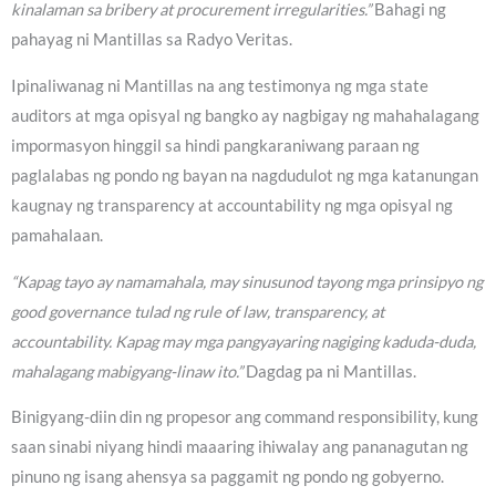
kinalaman sa bribery at procurement irregularities.”
Bahagi ng
pahayag ni Mantillas sa Radyo Veritas.
Ipinaliwanag ni Mantillas na ang testimonya ng mga state
auditors at mga opisyal ng bangko ay nagbigay ng mahahalagang
impormasyon hinggil sa hindi pangkaraniwang paraan ng
paglalabas ng pondo ng bayan na nagdudulot ng mga katanungan
kaugnay ng transparency at accountability ng mga opisyal ng
pamahalaan.
“Kapag tayo ay namamahala, may sinusunod tayong mga prinsipyo ng
good governance tulad ng rule of law, transparency, at
accountability. Kapag may mga pangyayaring nagiging kaduda-duda,
mahalagang mabigyang-linaw ito.”
Dagdag pa ni Mantillas.
Binigyang-diin din ng propesor ang command responsibility, kung
saan sinabi niyang hindi maaaring ihiwalay ang pananagutan ng
pinuno ng isang ahensya sa paggamit ng pondo ng gobyerno.