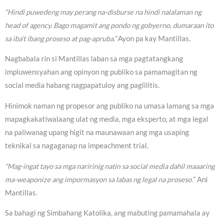
“Hindi puwedeng may perang na-disburse na hindi nalalaman ng
head of agency. Bago magamit ang pondo ng gobyerno, dumaraan ito
sa iba’t ibang proseso at pag-apruba.”
Ayon pa kay Mantillas.
Nagbabala rin si Mantillas laban sa mga pagtatangkang
impluwensyahan ang opinyon ng publiko sa pamamagitan ng
social media habang nagpapatuloy ang paglilitis.
Hinimok naman ng propesor ang publiko na umasa lamang sa mga
mapagkakatiwalaang ulat ng media, mga eksperto, at mga legal
na paliwanag upang higit na maunawaan ang mga usaping
teknikal sa nagaganap na impeachment trial.
“Mag-ingat tayo sa mga naririnig natin sa social media dahil maaaring
ma-weaponize ang impormasyon sa labas ng legal na proseso.
” Ani
Mantillas.
Sa bahagi ng Simbahang Katolika, ang mabuting pamamahala ay