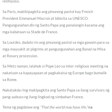
relihiyoso.
Sa Paris, makikipagkita ang pinunong pastol kay French
President Emmanuel Macron at bibisita sa UNESCO.
Pangungunahan din ng Santo Papa ang panalangin kasama ang
mga kabataan sa Stade de France.
Sa Lourdes, dadalo rin ang pinunong pastol sa mga gawain para sa
mga maysakit at pilgrims at pangungunahan ang Banal na Misa
at Rosary procession.
Sa Metz naman, lalahok si Pope Leo sa inter-religious meeting na
nakatuon sa kapayapaan at pagkakaisa ng Europe bago bumalik
sa Rome.
Nakatakda ring makipagkita ang Santo Papa sa ilang survivors ng
pang-aabuso ng ilang lingkod ng simbahan France.
Tema ng pagdalaw ang
“That the world may have life,”
na