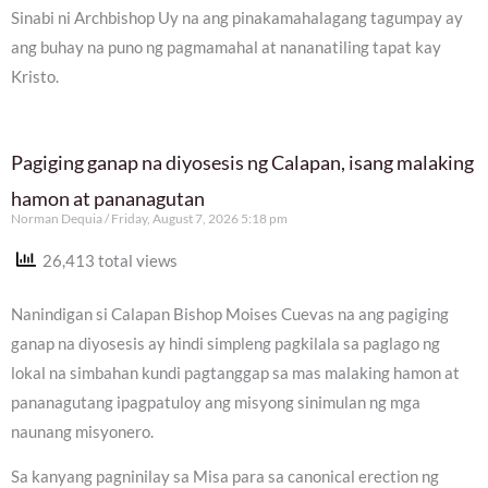
Sinabi ni Archbishop Uy na ang pinakamahalagang tagumpay ay
ang buhay na puno ng pagmamahal at nananatiling tapat kay
Kristo.
Pagiging ganap na diyosesis ng Calapan, isang malaking
hamon at pananagutan
Norman Dequia
Friday, August 7, 2026 5:18 pm
26,413 total views
Nanindigan si Calapan Bishop Moises Cuevas na ang pagiging
ganap na diyosesis ay hindi simpleng pagkilala sa paglago ng
lokal na simbahan kundi pagtanggap sa mas malaking hamon at
pananagutang ipagpatuloy ang misyong sinimulan ng mga
naunang misyonero.
Sa kanyang pagninilay sa Misa para sa canonical erection ng