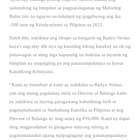
naitutulong ng himpilan sa pagpapalaganap ng Mabuting
Balita lalo na ngayon na nalalapit ng ipagdiwang ang ika
-500 taon ng Kristiyanismo sa Pilipinas sa 2021.
Dahil dito, nakikiisa ang obispo sa hangarin ng Radyo Veritas
kaya’t nag-alay din siya ng kaunting tulong kasabay na rin ng
panawagan sa ating mga kapanalig na makiisa sa layunin ng
himpilan na mapaigting pa ang pananampalataya sa bawat
Katolikong Kristiyano.
“Kami ay bumabati at kami ay nakikiisa sa Radyo Veritas,
yan ang aming pagdamay mula sa Diocese of Balanga kami
ay nakikiisa sa inyong ginagawang kabutihang loob at
pagmamalasakit sa Simbahang Katolika sa Pilipinas at ang
Diocese of Balanga ay mag-aalay ng P10,000. Kami ay dapat
ding magpasalamat sa ginagawa ninyong tulong at
pagmamalasakit upang maipaglaganp ang pananampalataya