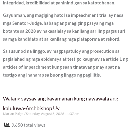
integridad, kredibilidad at paninindigan sa katotohanan.
Gayunman, ang magiging hatol sa impeachment trial ay nasa
mga Senator-Judge, habang ang magiging pasya ng mga
botante sa 2028 ay nakasalalay sa kanilang sariling pagsusuri
sa mga kandidato at sa kanilang mga plataporma at rekord.
Sa susunod na linggo, ay magpapatuloy ang prosecution sa
paglalahad ng mga ebidensya at testigo kaugnay sa article 1 ng
articles of impeachment kung saan tinatayang may apat na
testigo ang ihaharap sa buong linggo ng paglilitis.
Walang saysay ang kayamanan kung nawawala ang
kaluluwa-Archbishop Uy
Marian Pulgo
Saturday, August 8, 2026 11:37 am
9,650 total views