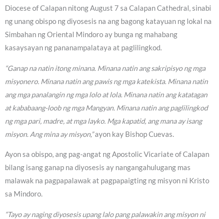
Diocese of Calapan nitong August 7 sa Calapan Cathedral, sinabi
ng unang obispo ng diyosesis na ang bagong katayuan ng lokal na
Simbahan ng Oriental Mindoro ay bunga ng mahabang
kasaysayan ng pananampalataya at paglilingkod.
“Ganap na natin itong minana. Minana natin ang sakripisyo ng mga
misyonero. Minana natin ang pawis ng mga katekista. Minana natin
ang mga panalangin ng mga lolo at lola. Minana natin ang katatagan
at kababaang-loob ng mga Mangyan. Minana natin ang paglilingkod
ng mga pari, madre, at mga layko. Mga kapatid, ang mana ay isang
misyon. Ang mina ay misyon,”
ayon kay Bishop Cuevas.
Ayon sa obispo, ang pag-angat ng Apostolic Vicariate of Calapan
bilang isang ganap na diyosesis ay nangangahulugang mas
malawak na pagpapalawak at pagpapaigting ng misyon ni Kristo
sa Mindoro.
“Tayo ay naging diyosesis upang lalo pang palawakin ang misyon ni