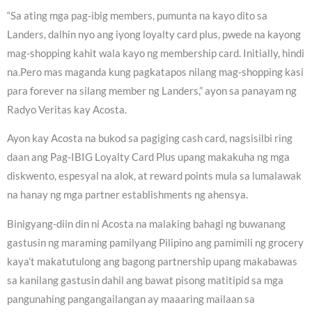
“Sa ating mga pag-ibig members, pumunta na kayo dito sa
Landers, dalhin nyo ang iyong loyalty card plus, pwede na kayong
mag-shopping kahit wala kayo ng membership card. Initially, hindi
na.Pero mas maganda kung pagkatapos nilang mag-shopping kasi
para forever na silang member ng Landers,” ayon sa panayam ng
Radyo Veritas kay Acosta.
Ayon kay Acosta na bukod sa pagiging cash card, nagsisilbi ring
daan ang Pag-IBIG Loyalty Card Plus upang makakuha ng mga
diskwento, espesyal na alok, at reward points mula sa lumalawak
na hanay ng mga partner establishments ng ahensya.
Binigyang-diin din ni Acosta na malaking bahagi ng buwanang
gastusin ng maraming pamilyang Pilipino ang pamimili ng grocery
kaya’t makatutulong ang bagong partnership upang makabawas
sa kanilang gastusin dahil ang bawat pisong matitipid sa mga
pangunahing pangangailangan ay maaaring mailaan sa