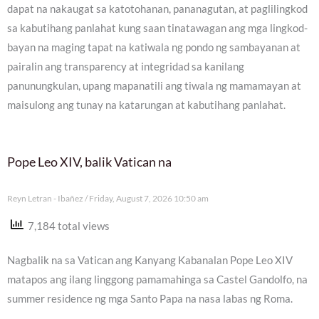
dapat na nakaugat sa katotohanan, pananagutan, at paglilingkod
sa kabutihang panlahat kung saan tinatawagan ang mga lingkod-
bayan na maging tapat na katiwala ng pondo ng sambayanan at
pairalin ang transparency at integridad sa kanilang
panunungkulan, upang mapanatili ang tiwala ng mamamayan at
maisulong ang tunay na katarungan at kabutihang panlahat.
Pope Leo XIV, balik Vatican na
Reyn Letran - Ibañez
Friday, August 7, 2026 10:50 am
7,184 total views
Nagbalik na sa Vatican ang Kanyang Kabanalan Pope Leo XIV
matapos ang ilang linggong pamamahinga sa Castel Gandolfo, na
summer residence ng mga Santo Papa na nasa labas ng Roma.