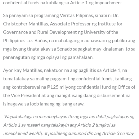
confidential funds na kabilang sa Article 1 ng impeachment.
Sa panayam sa programang Veritas Pilipinas, sinabi ni Dr.
Christopher Mantillas, Associate Professor ng Institute for
Governance and Rural Development ng University of the
Philippines Los Baños, na mahalagang maunawaan ng publiko ang
mga isyung tinatalakay sa Senado sapagkat may kinalaman ito sa
pananagutan ng mga opisyal ng pamahalaan.
Ayon kay Mantillas, nakatuon na ang paglilitis sa Article 1, na
tumatalakay sa maling paggamit ng confidential funds, kabilang
ang kontrobersyal na ₱125 milyong confidential fund ng Office of
the Vice President at ang mahigit isang daang disbursement na
isinagawa sa loob lamang ng isang araw.
“Napakahalaga na masubaybayan ito ng mga tao dahil pagkatapos ng
Article 1 ay maaari nang talakayin ang Article 2 tungkol sa
unexplained wealth, at posibleng sumunod din ang Article 3 na may