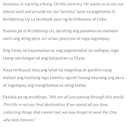
business, or earning a living. On the contrary, He wants us to use our
talents well and provide for our families,”
ayon sa pagninilay ni
Archbishop Uy sa facebook post ng Archdiocese of Cebu
Paalala pa ni Archbishop Uy, darating ang panahon na maiiwan
natin ang ating pera, ari-arian, posisyon at mga tagumpay.
Ang tunay na kayamanan ay ang pagmamahal na naibigay, mga
taong natulungan at ang katapatan sa Diyos.
Kaya hinikayat niya ang lahat na magsikap at gamitin nang
mabuti ang kanilang mga talento, ngunit huwag hayaang ang pera
at tagumpay ang mangibabaw sa ating buhay.
Paalala pa ng arsobispo,
“We are all just passing through this world.
This life is not our final destination. If we spend all our time
collecting things that cannot last, we may forget to seek the One
who lasts forever.”