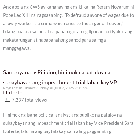
Ang apela ng CWS ay kahanay ng ensiklikal na Rerum Novarum ni
Pope Leo XIII na nagsasabing, “To defraud anyone of wages due to
a lowly worker is a crime which cries to the anger of heaven,”
bilang paalala sa moral na pananagutan ng lipunan na tiyakin ang
makatarungan at napapanahong sahod para sa mga
manggagawa.
Sambayanang Pilipino, hinimok na patuloy na
subaybayan ang impeachment trial laban kay VP
Reyn Letran - Ibañez
Friday, August 7, 2026 2:01 pm
Duterte
7,237 total views
Hinimok ng isang political analyst ang publiko na patuloy na
subaybayan ang impeachment trial laban kay Vice President Sara
Duterte, lalo na ang pagtalakay sa maling paggamit ng