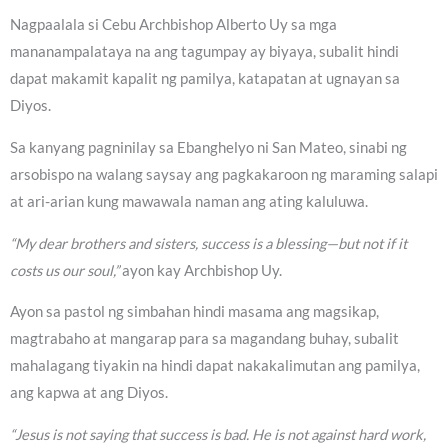
Nagpaalala si Cebu Archbishop Alberto Uy sa mga
mananampalataya na ang tagumpay ay biyaya, subalit hindi
dapat makamit kapalit ng pamilya, katapatan at ugnayan sa
Diyos.
Sa kanyang pagninilay sa Ebanghelyo ni San Mateo, sinabi ng
arsobispo na walang saysay ang pagkakaroon ng maraming salapi
at ari-arian kung mawawala naman ang ating kaluluwa.
“My dear brothers and sisters, success is a blessing—but not if it
costs us our soul,”
ayon kay Archbishop Uy.
Ayon sa pastol ng simbahan hindi masama ang magsikap,
magtrabaho at mangarap para sa magandang buhay, subalit
mahalagang tiyakin na hindi dapat nakakalimutan ang pamilya,
ang kapwa at ang Diyos.
“Jesus is not saying that success is bad. He is not against hard work,