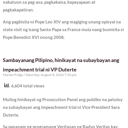
nakatuon sa pag-asa, pagkakaisa, kapayapaan at
pagkakapatiran.
Ang pagbisita ni Pope Leo XIV ang magiging unang opisyal na
state visit ng isang Santo Papa sa France mula nang bumisita si
Pope Benedict XVI noong 2008.
Sambayanang Pilipino, hinikayat na subaybayan ang
impeachment trial ni VP Duterte
Marian Pulgo
Saturday, August 8, 2026 7:10 pm
6,604 total views
Muling hinikayat ng Prosecution Panel ang publiko na patuloy
na subaybayan ang impeachment trial ni Vice President Sara
Duterte.
Sa panayam ng programang Veritasan ng Radyo Veritas kay