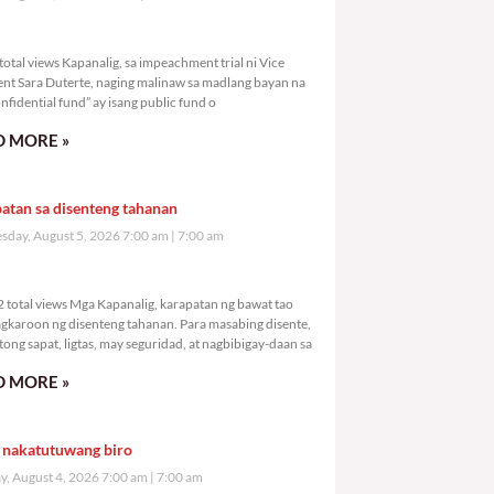
741 total views
otal views Kapanalig, sa impeachment trial ni Vice
ent Sara Duterte, naging malinaw sa madlang bayan na
nfidential fund” ay isang public fund o
 MORE »
atan sa disenteng tahanan
day, August 5, 2026 7:00 am
7:00 am
,062 total views
 total views Mga Kapanalig, karapatan ng bawat tao
gkaroon ng disenteng tahanan. Para masabing disente,
tong sapat, ligtas, may seguridad, at nagbibigay-daan sa
 MORE »
 nakatutuwang biro
y, August 4, 2026 7:00 am
7:00 am