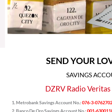
SEND YOUR LO
SAVINGS ACC
DZRV Radio Veritas 
Metrobank Savings Account No.:
076-3-076270
Banco De Oro Savings Account No.:
001-630011