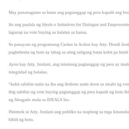
May pananagutan sa batas ang pagtanggap ng pera kapalit ang bot
Ito ang paalala ng Ideals o Initiatives for Dialogue and Empowerm
laganap na vote buying sa halalan sa bansa.
Sa panayam ng programang Caritas in Action kay Atty. Dondi Justia
pagbebenta ng boto ay labag sa ating saligang batas kahit pa hindi
Ayon kay Atty. Justiani, ang mismong pagtanggap ng pera ay maitutu
integridad ng halalan.
“kahit sabihin natin na iba ang iboboto natin doon sa sinabi ng vo
ibig sabihin ng vote buying pagtanggap ng pera kapalit ng boto 
ng Abogado mula sa IDEALS Inc.
Hinimok ni Atty. Justiani ang publiko na isuplong sa mga kinauuk
bibili ng boto.