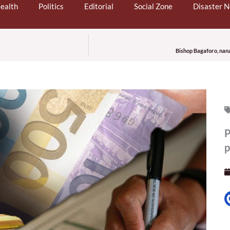
ealth
Politics
Editorial
Social Zone
Disaster 
Bishop Bagaforo, nan
P
p