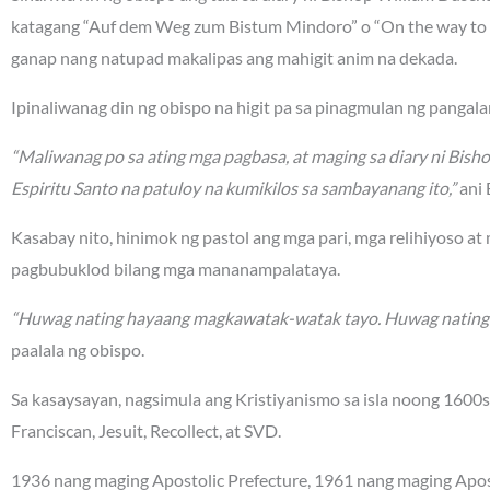
katagang “Auf dem Weg zum Bistum Mindoro” o “On the way to t
ganap nang natupad makalipas ang mahigit anim na dekada.
Ipinaliwanag din ng obispo na higit pa sa pinagmulan ng panga
“Maliwanag po sa ating mga pagbasa, at maging sa diary ni Bish
Espiritu Santo na patuloy na kumikilos sa sambayanang ito,”
ani 
Kasabay nito, hinimok ng pastol ang mga pari, mga relihiyoso at
pagbubuklod bilang mga mananampalataya.
“Huwag nating hayaang magkawatak-watak tayo. Huwag nating sir
paalala ng obispo.
Sa kasaysayan, nagsimula ang Kristiyanismo sa isla noong 160
Franciscan, Jesuit, Recollect, at SVD.
1936 nang maging Apostolic Prefecture, 1961 nang maging Aposto