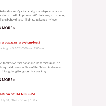
3,344 total views
4 total views Mga Kapanalig, mabuti pa si Japanese
ador to the Philippines na si Endo Kazuya, maraming
liang bahay dito sa Pilipinas. Sa isang privilege
 MORE »
ang papasan ng system-loss?
, August 3, 2026 7:00 am
7:00 am
5,361 total views
1 total views Mga Kapanalig, isa sa mga umani ng
bong palakpakan sa State of the Nation Address (o
ni Pangulong Bongbong Marcos Jr ay
 MORE »
NG SA SONA NI PBBM
, July 31, 2026 7:00 am
7:00 am