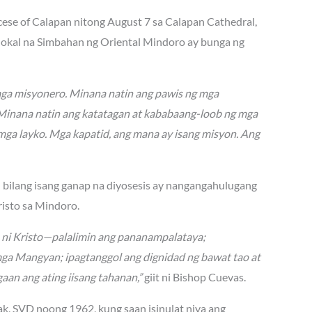
ocese of Calapan nitong August 7 sa Calapan Cathedral,
 lokal na Simbahan ng Oriental Mindoro ay bunga ng
mga misyonero. Minana natin ang pawis ng mga
. Minana natin ang katatagan at kababaang-loob ng mga
mga layko. Mga kapatid, ang mana ay isang misyon. Ang
n bilang isang ganap na diyosesis ay nangangahulugang
isto sa Mindoro.
n ni Kristo—palalimin ang pananampalataya;
mga Mangyan; ipagtanggol ang dignidad ng bawat tao at
aan ang ating iisang tahanan,”
giit ni Bishop Cuevas.
hak, SVD noong 1962, kung saan isinulat niya ang