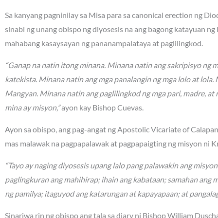
Sa kanyang pagninilay sa Misa para sa canonical erection ng Di
sinabi ng unang obispo ng diyosesis na ang bagong katayuan ng
mahabang kasaysayan ng pananampalataya at paglilingkod.
“Ganap na natin itong minana. Minana natin ang sakripisyo ng 
katekista. Minana natin ang mga panalangin ng mga lolo at lola
Mangyan. Minana natin ang paglilingkod ng mga pari, madre, at 
mina ay misyon,”
ayon kay Bishop Cuevas.
Ayon sa obispo, ang pag-angat ng Apostolic Vicariate of Calapa
mas malawak na pagpapalawak at pagpapaigting ng misyon ni Kr
“Tayo ay naging diyosesis upang lalo pang palawakin ang misyo
paglingkuran ang mahihirap; ihain ang kabataan; samahan ang 
ng pamilya; itaguyod ang katarungan at kapayapaan; at pangalag
Sinariwa rin ng obispo ang tala sa diary ni Bishop William Dusc