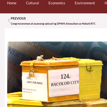
Home
Cultural
Economics
Environment
H
PREVIOUS
Prev
Congresswoman at asawang opisyal ng DPWH, kinasuhan sa Makati RTC