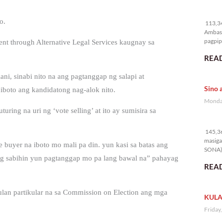
11
o.
113,34
Ambass
pagpipi
ent through Alternative Legal Services kaugnay sa
READ
ni, sinabi nito na ang pagtanggap ng salapi at
Sino 
 iboto ang kandidatong nag-alok nito.
Monday
ring na uri ng ‘vote selling’ at ito ay sumisira sa
14
145,36
masiga
te buyer na iboto mo mali pa din. yun kasi sa batas ang
SONA) 
ibig sabihin yun pagtanggap mo pa lang bawal na” pahayag
READ
ulan partikular na sa Commission on Election ang mga
KULA
Friday