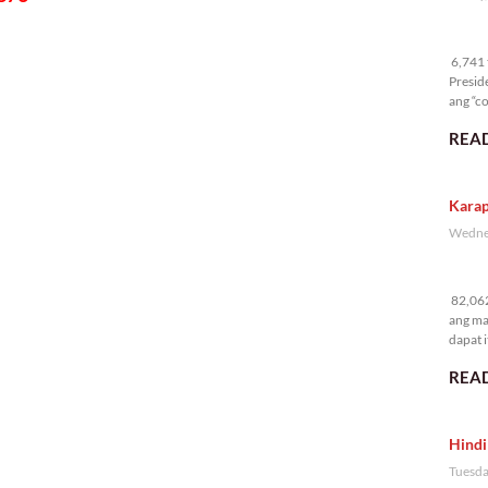
6,
6,741 t
Presid
ang “co
READ
Karap
Wednes
82
82,062
ang ma
dapat i
READ
Hindi
Tuesda