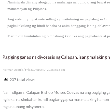
Naniniwala din ang abogado na mahalaga na bumoto ang bawat rehis
mamamayan ng Pilipinas.
Ang vote buying at vote selling ay maituturing na paglabag sa Om
pagkakakulong ng hindi bababa sa anim hanggang labing-dalawan
Mariin din tinututulan ng Simbahang katolika ang pagbebenta at pa
Pagiging ganap na diyosesis ng Calapan, isang malaking
Norman Dequia
Friday, August 7, 2026 5:18 pm
207 total views
Nanindigan si Calapan Bishop Moises Cuevas na ang pagiging gan
ng lokal na simbahan kundi pagtanggap sa mas malaking hamon 
mga naunang misyonero.