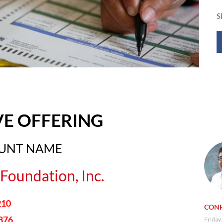
S
VE OFFERING
OUNT NAME
Foundation, Inc.
210
CONF
876
Friday