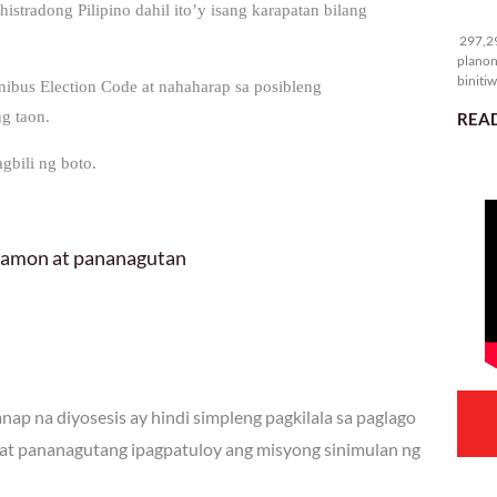
tradong Pilipino dahil ito’y isang karapatan bilang
29
297,29
planon
binitiw
nibus Election Code at nahaharap sa posibleng
kulang.
g taon.
READ
gbili ng boto.
 hamon at pananagutan
ap na diyosesis ay hindi simpleng pagkilala sa paglago
at pananagutang ipagpatuloy ang misyong sinimulan ng