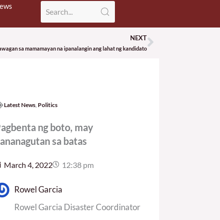
News
NEXT
Next
awagan sa mamamayan na ipanalangin ang lahat ng kandidato
Latest News
,
Politics
agbenta ng boto, may
ananagutan sa batas
March 4, 2022
12:38 pm
Rowel Garcia
Rowel Garcia Disaster Coordinator