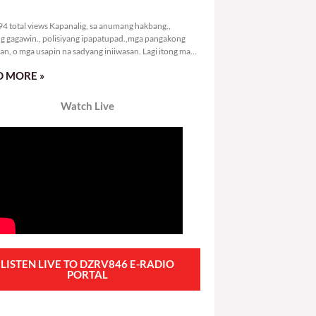
7,294 total views
4 total views Kapanalig, sa anumang hakbang.,
g gagawin., polisiyang ipapatupad.,mga pangakong
an, o mga usapin na sadyang iniiwasan. Lagi itong may
 Hindi ibig sabihin,
 MORE »
Watch Live
LISTEN LIVE TO DZRV846 E-RADIO
PORTAL