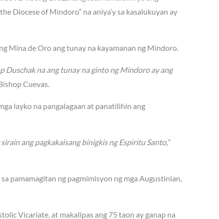
he Diocese of Mindoro” na aniya’y sa kasalukuyan ay
lang Mina de Oro ang tunay na kayamanan ng Mindoro.
op Duschak na ang tunay na ginto ng Mindoro ay ang
Bishop Cuevas.
 mga layko na pangalagaan at panatilihin ang
ain ang pagkakaisang binigkis ng Espiritu Santo,”
0s sa pamamagitan ng pagmimisyon ng mga Augustinian,
lic Vicariate, at makalipas ang 75 taon ay ganap na