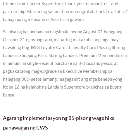
friends from Lander Superstore, thank you for your trust and
partnership. Maraming salamat po at congratulations to all of us,”
bahagi pa ng mensahe ni Acosta sa gawain.
Sa bisa ng kasunduan na nagsimula noong August 01 hanggang
October 31 ngayong taon, maaaring makakuha ang mga may
hawak ng Pag-IBIG Loyalty Card at Loyalty Card Plus ng libreng
Landers Shopping Pass, libreng Landers Premium Membership sa
minimum na single-receipt purchase na 3-thousand pesos, at
pagkakataong mag-upgrade sa Executive Membership sa
halagang 300-pesos lamang, magagamit ang mga benepisyong
ito sa 16 na kalahok na Landers Superstore branches sa buong
bansa.
Agarang implementasyon ng 85-pisong wage hike,
panawagan ng CWS