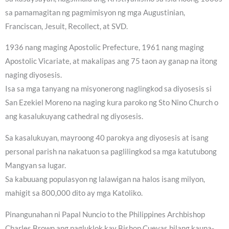
sa pamamagitan ng pagmimisyon ng mga Augustinian,
Franciscan, Jesuit, Recollect, at SVD.
1936 nang maging Apostolic Prefecture, 1961 nang maging
Apostolic Vicariate, at makalipas ang 75 taon ay ganap na itong
naging diyosesis.
Isa sa mga tanyang na misyonerong naglingkod sa diyosesis si
San Ezekiel Moreno na naging kura paroko ng Sto Nino Church o
ang kasalukuyang cathedral ng diyosesis.
Sa kasalukuyan, mayroong 40 parokya ang diyosesis at isang
personal parish na nakatuon sa paglilingkod sa mga katutubong
Mangyan sa lugar.
Sa kabuuang populasyon ng lalawigan na halos isang milyon,
mahigit sa 800,000 dito ay mga Katoliko.
Pinangunahan ni Papal Nuncio to the Philippines Archbishop
Charles Brown ang pagluklok kay Bishop Cuevas bilang kauna-