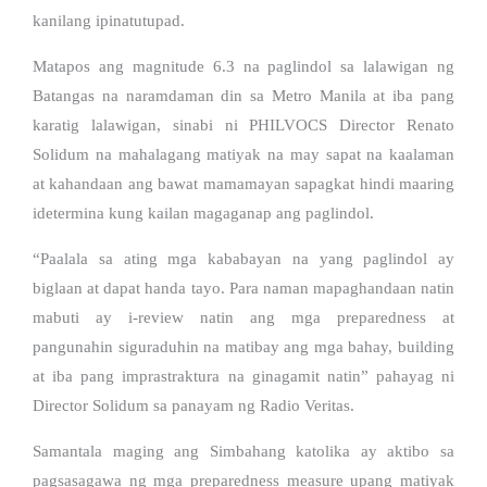
kanilang ipinatutupad.
Matapos ang magnitude 6.3 na paglindol sa lalawigan ng
Batangas na naramdaman din sa Metro Manila at iba pang
karatig lalawigan, sinabi ni PHILVOCS Director Renato
Solidum na mahalagang matiyak na may sapat na kaalaman
at kahandaan ang bawat mamamayan sapagkat hindi maaring
idetermina kung kailan magaganap ang paglindol.
“Paalala sa ating mga kababayan na yang paglindol ay
biglaan at dapat handa tayo. Para naman mapaghandaan natin
mabuti ay i-review natin ang mga preparedness at
pangunahin siguraduhin na matibay ang mga bahay, building
at iba pang imprastraktura na ginagamit natin” pahayag ni
Director Solidum sa panayam ng Radio Veritas.
Samantala maging ang Simbahang katolika ay aktibo sa
pagsasagawa ng mga preparedness measure upang matiyak