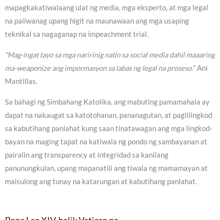
mapagkakatiwalaang ulat ng media, mga eksperto, at mga legal
na paliwanag upang higit na maunawaan ang mga usaping
teknikal sa nagaganap na impeachment trial.
“Mag-ingat tayo sa mga naririnig natin sa social media dahil maaaring
ma-weaponize ang impormasyon sa labas ng legal na proseso.
” Ani
Mantillas.
Sa bahagi ng Simbahang Katolika, ang mabuting pamamahala ay
dapat na nakaugat sa katotohanan, pananagutan, at paglilingkod
sa kabutihang panlahat kung saan tinatawagan ang mga lingkod-
bayan na maging tapat na katiwala ng pondo ng sambayanan at
pairalin ang transparency at integridad sa kanilang
panunungkulan, upang mapanatili ang tiwala ng mamamayan at
maisulong ang tunay na katarungan at kabutihang panlahat.