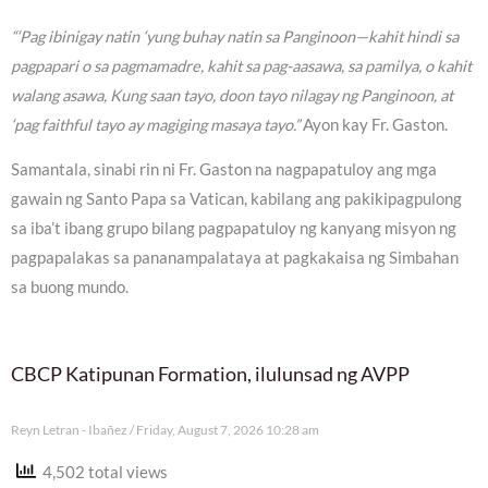
“‘Pag ibinigay natin ‘yung buhay natin sa Panginoon—kahit hindi sa
pagpapari o sa pagmamadre, kahit sa pag-aasawa, sa pamilya, o kahit
walang asawa, Kung saan tayo, doon tayo nilagay ng Panginoon, at
‘pag faithful tayo ay magiging masaya tayo.”
Ayon kay Fr. Gaston.
Samantala, sinabi rin ni Fr. Gaston na nagpapatuloy ang mga
gawain ng Santo Papa sa Vatican, kabilang ang pakikipagpulong
sa iba’t ibang grupo bilang pagpapatuloy ng kanyang misyon ng
pagpapalakas sa pananampalataya at pagkakaisa ng Simbahan
sa buong mundo.
CBCP Katipunan Formation, ilulunsad ng AVPP
Reyn Letran - Ibañez
Friday, August 7, 2026 10:28 am
4,502 total views