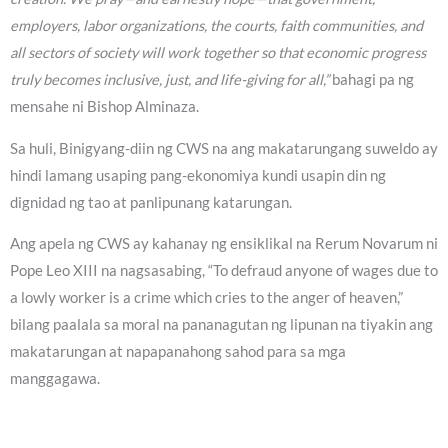
employers, labor organizations, the courts, faith communities, and
all sectors of society will work together so that economic progress
truly becomes inclusive, just, and life-giving for all,”
bahagi pa ng
mensahe ni Bishop Alminaza.
Sa huli, Binigyang-diin ng CWS na ang makatarungang suweldo ay
hindi lamang usaping pang-ekonomiya kundi usapin din ng
dignidad ng tao at panlipunang katarungan.
Ang apela ng CWS ay kahanay ng ensiklikal na Rerum Novarum ni
Pope Leo XIII na nagsasabing, “To defraud anyone of wages due to
a lowly worker is a crime which cries to the anger of heaven,”
bilang paalala sa moral na pananagutan ng lipunan na tiyakin ang
makatarungan at napapanahong sahod para sa mga
manggagawa.