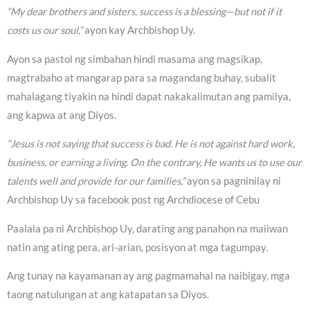
“My dear brothers and sisters, success is a blessing—but not if it
costs us our soul,”
ayon kay Archbishop Uy.
Ayon sa pastol ng simbahan hindi masama ang magsikap,
magtrabaho at mangarap para sa magandang buhay, subalit
mahalagang tiyakin na hindi dapat nakakalimutan ang pamilya,
ang kapwa at ang Diyos.
“Jesus is not saying that success is bad. He is not against hard work,
business, or earning a living. On the contrary, He wants us to use our
talents well and provide for our families,”
ayon sa pagninilay ni
Archbishop Uy sa facebook post ng Archdiocese of Cebu
Paalala pa ni Archbishop Uy, darating ang panahon na maiiwan
natin ang ating pera, ari-arian, posisyon at mga tagumpay.
Ang tunay na kayamanan ay ang pagmamahal na naibigay, mga
taong natulungan at ang katapatan sa Diyos.