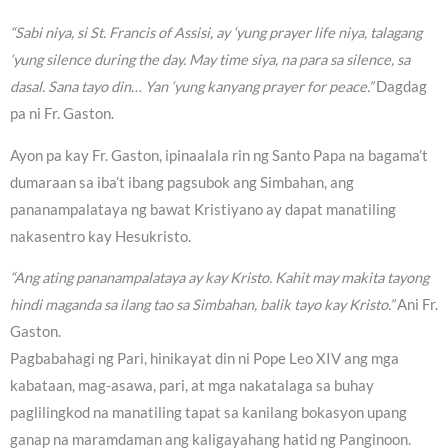
“Sabi niya, si St. Francis of Assisi, ay ‘yung prayer life niya, talagang
‘yung silence during the day. May time siya, na para sa silence, sa
dasal. Sana tayo din… Yan ‘yung kanyang prayer for peace.”
Dagdag
pa ni Fr. Gaston.
Ayon pa kay Fr. Gaston, ipinaalala rin ng Santo Papa na bagama’t
dumaraan sa iba’t ibang pagsubok ang Simbahan, ang
pananampalataya ng bawat Kristiyano ay dapat manatiling
nakasentro kay Hesukristo.
“Ang ating pananampalataya ay kay Kristo. Kahit may makita tayong
hindi maganda sa ilang tao sa Simbahan, balik tayo kay Kristo.”
Ani Fr.
Gaston.
Pagbabahagi ng Pari, hinikayat din ni Pope Leo XIV ang mga
kabataan, mag-asawa, pari, at mga nakatalaga sa buhay
paglilingkod na manatiling tapat sa kanilang bokasyon upang
ganap na maramdaman ang kaligayahang hatid ng Panginoon.