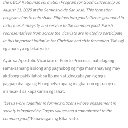
the CBCP Katipunan Formation Program for Good Citizenship on
August 11, 2025 at the Seminario de San Jose. This formation
program aims to help shape Filipinos into good citizens grounded in
faith, moral integrity, and service to the common good. Parish
representatives from across the vicariate are invited to participate
in this important initiative for Christian and civic formation.”
Bahagi
ng anunsyo ng bikaryato.
Ayon sa Apostolic Vicariate of Puerto Princesa, mahalagang
sama-samang isulong ang paghubog ng mga mamamayang may
aktibong pakikilahok sa lipunan at ginagabayan ng mga
pagpapahalaga ng Ebanghelyo upang magkaroon ng tunay na
malasakit sa kapakanan ng lahat.
“Let us work together in forming citizens whose engagement in
society is inspired by Gospel values and a commitment to the
common good,”
Panawagan ng Bikaryato.