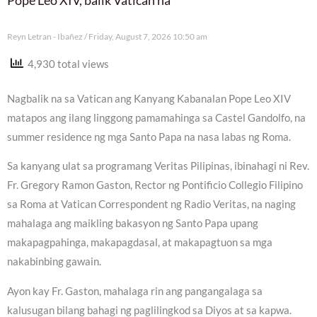
Pope Leo XIV, balik Vatican na
Reyn Letran - Ibañez
Friday, August 7, 2026 10:50 am
4,930 total views
Nagbalik na sa Vatican ang Kanyang Kabanalan Pope Leo XIV
matapos ang ilang linggong pamamahinga sa Castel Gandolfo, na
summer residence ng mga Santo Papa na nasa labas ng Roma.
Sa kanyang ulat sa programang Veritas Pilipinas, ibinahagi ni Rev.
Fr. Gregory Ramon Gaston, Rector ng Pontificio Collegio Filipino
sa Roma at Vatican Correspondent ng Radio Veritas, na naging
mahalaga ang maikling bakasyon ng Santo Papa upang
makapagpahinga, makapagdasal, at makapagtuon sa mga
nakabinbing gawain.
Ayon kay Fr. Gaston, mahalaga rin ang pangangalaga sa
kalusugan bilang bahagi ng paglilingkod sa Diyos at sa kapwa.