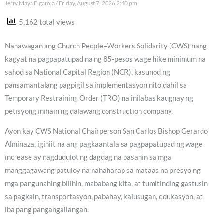
Jerry Maya Figarola
Friday, August 7, 2026 2:40 pm
5,162 total views
Nanawagan ang Church People–Workers Solidarity (CWS) nang
kagyat na pagpapatupad na ng 85-pesos wage hike minimum na
sahod sa National Capital Region (NCR), kasunod ng
pansamantalang pagpigil sa implementasyon nito dahil sa
Temporary Restraining Order (TRO) na inilabas kaugnay ng
petisyong inihain ng dalawang construction company.
Ayon kay CWS National Chairperson San Carlos Bishop Gerardo
Alminaza, iginiit na ang pagkaantala sa pagpapatupad ng wage
increase ay nagdudulot ng dagdag na pasanin sa mga
manggagawang patuloy na nahaharap sa mataas na presyo ng
mga pangunahing bilihin, mababang kita, at tumitinding gastusin
sa pagkain, transportasyon, pabahay, kalusugan, edukasyon, at
iba pang pangangailangan.