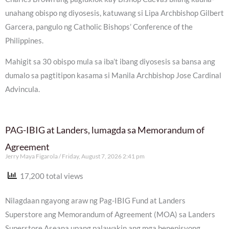
unahang obispo ng diyosesis, katuwang si Lipa Archbishop Gilbert
Garcera, pangulo ng Catholic Bishops’ Conference of the
Philippines.
Mahigit sa 30 obispo mula sa iba’t ibang diyosesis sa bansa ang
dumalo sa pagtitipon kasama si Manila Archbishop Jose Cardinal
Advincula.
PAG-IBIG at Landers, lumagda sa Memorandum of
Agreement
Jerry Maya Figarola
Friday, August 7, 2026 2:41 pm
17,200 total views
Nilagdaan ngayong araw ng Pag-IBIG Fund at Landers
Superstore ang Memorandum of Agreement (MOA) sa Landers
Superstore Aseana upang palawakin ang mga benepisyong