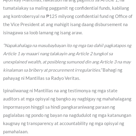
tumatalakay sa maling paggamit ng confidential funds, kabilang
ang kontrobersyal na ₱125 milyong confidential fund ng Office of
the Vice President at ang mahigit isang daang disbursement na
isinagawa sa loob lamang ng isang araw.
“Napakahalaga na masubaybayan ito ng mga tao dahil pagkatapos ng
Article 1 ay maaari nang talakayin ang Article 2 tungkol sa
unexplained wealth, at posibleng sumunod din ang Article 3 na may
kinalaman sa bribery at procurement irregularities.”
Bahagi ng
pahayag ni Mantillas sa Radyo Veritas.
Ipinaliwanag ni Mantillas na ang testimonya ng mga state
auditors at mga opisyal ng bangko ay nagbigay ng mahahalagang
impormasyon hinggil sa hindi pangkaraniwang paraan ng
paglalabas ng pondo ng bayan na nagdudulot ng mga katanungan
kaugnay ng transparency at accountability ng mga opisyal ng
pamahalaan.