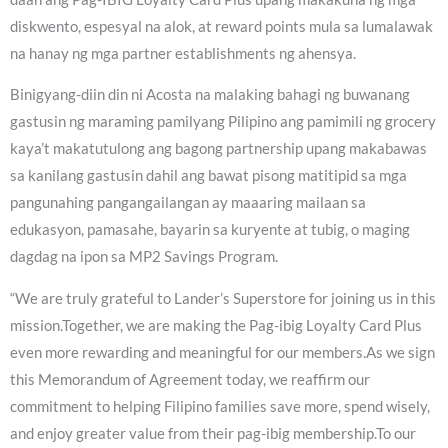
diskwento, espesyal na alok, at reward points mula sa lumalawak
na hanay ng mga partner establishments ng ahensya.
Binigyang-diin din ni Acosta na malaking bahagi ng buwanang
gastusin ng maraming pamilyang Pilipino ang pamimili ng grocery
kaya’t makatutulong ang bagong partnership upang makabawas
sa kanilang gastusin dahil ang bawat pisong matitipid sa mga
pangunahing pangangailangan ay maaaring mailaan sa
edukasyon, pamasahe, bayarin sa kuryente at tubig, o maging
dagdag na ipon sa MP2 Savings Program.
“We are truly grateful to Lander’s Superstore for joining us in this
mission.Together, we are making the Pag-ibig Loyalty Card Plus
even more rewarding and meaningful for our members.As we sign
this Memorandum of Agreement today, we reaffirm our
commitment to helping Filipino families save more, spend wisely,
and enjoy greater value from their pag-ibig membership.To our