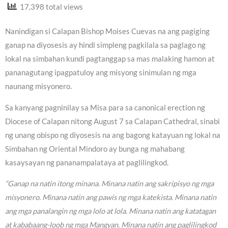
17,398 total views
Nanindigan si Calapan Bishop Moises Cuevas na ang pagiging
ganap na diyosesis ay hindi simpleng pagkilala sa paglago ng
lokal na simbahan kundi pagtanggap sa mas malaking hamon at
pananagutang ipagpatuloy ang misyong sinimulan ng mga
naunang misyonero.
Sa kanyang pagninilay sa Misa para sa canonical erection ng
Diocese of Calapan nitong August 7 sa Calapan Cathedral, sinabi
ng unang obispo ng diyosesis na ang bagong katayuan ng lokal na
Simbahan ng Oriental Mindoro ay bunga ng mahabang
kasaysayan ng pananampalataya at paglilingkod.
“Ganap na natin itong minana. Minana natin ang sakripisyo ng mga
misyonero. Minana natin ang pawis ng mga katekista. Minana natin
ang mga panalangin ng mga lolo at lola. Minana natin ang katatagan
at kababaang-loob ng mga Mangyan. Minana natin ang paglilingkod