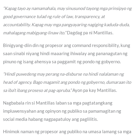
“Kapag tayo ay namamahala, may sinusunod tayong mga prinsipyo ng
good governance tulad ng rule of law, transparency, at
accountability. Kapag may mga pangyayaring nagiging kaduda-duda,
mahalagang mabigyang-linaw ito.”
Dagdag pa ni Mantillas.
Binigyang-diin din ng propesor ang command responsibility, kung
saan sinabi niyang hindi maaaring ihiwalay ang pananagutan ng
pinuno ng isang ahensya sa paggamit ng pondo ng gobyerno.
“Hindi puwedeng may perang na-disburse na hindi nalalaman ng
head of agency. Bago magamit ang pondo ng gobyerno, dumaraan ito
sa iba’t ibang proseso at pag-apruba.”
Ayon pa kay Mantillas.
Nagbabala rin si Mantillas laban sa mga pagtatangkang
impluwensyahan ang opinyon ng publiko sa pamamagitan ng
social media habang nagpapatuloy ang paglilitis.
Hinimok naman ng propesor ang publiko na umasa lamang sa mga