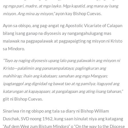
ng mga pari, madre, at mga layko. Mga kapatid, ang mana ay isang
misyon. Ang mina ay misyon,”
ayon kay Bishop Cuevas.
Ayon sa obispo, ang pag-angat ng Apostolic Vicariate of Calapan
bilang isang ganap na diyosesis ay nangangahulugang mas
malawak na pagpapalawak at pagpapaigting ng misyon ni Kristo
sa Mindoro.
“Tayo ay naging diyosesis upang lalo pang palawakin ang misyon ni
Kristo—palalimin ang pananampalataya; paglingkuran ang
mahihirap; ihain ang kabataan; samahan ang mga Mangyan;
ipagtanggol ang dignidad ng bawat tao at ng pamilya; itaguyod ang
katarungan at kapayapaan; at pangalagaan ang ating iisang tahanan,”
giit ni Bishop Cuevas.
Sinariwa rin ng obispo ang tala sa diary ni Bishop William
Duschak, SVD noong 1962, kung saan isinulat niya ang katagang
“Auf dem Weg zum Bistum Mindoro” o “On the way to the Diocese