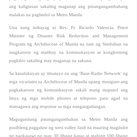
ang kaligtasan sakaling maganap ang pinangangambahang
malakas na paglindol sa Metro Manila.
Una nang inihayag ni Rev. Fr. Ricardo Valencia, Priest
Minister ng Disaster Risk Reduction and Management
Program ng Archdiocese of Manila na nais ng Simbahan na
magkaroon ng matibay na kominukasyon at kongkretong
pagkilos sakaling may maganap na sakuna.
Sa kasalukuyan ay itinatayo na ang ‘Base-Radio Network’ ng
mga vicariates sa Archdiocese of Manila upang masiguro ang
pagkakaroon ng komunikasyon sakali mang maputol ang
linya ng mga mobile phones at telepono para agad na
maisagawa ang response sa mga nangangailangan.
Magugunitang pinangangambahan sa Metro Manila ang
posibleng paggalaw ng west valley fault na maaring magdulot
ng pagkasawi ng may 30 libong katao at mahigit 100 libong