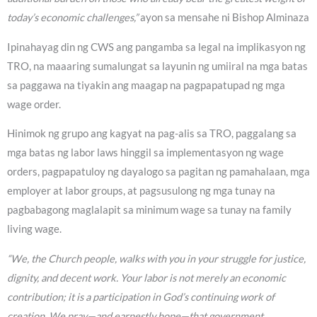
today’s economic challenges,”
ayon sa mensahe ni Bishop Alminaza
Ipinahayag din ng CWS ang pangamba sa legal na implikasyon ng
TRO, na maaaring sumalungat sa layunin ng umiiral na mga batas
sa paggawa na tiyakin ang maagap na pagpapatupad ng mga
wage order.
Hinimok ng grupo ang kagyat na pag-alis sa TRO, paggalang sa
mga batas ng labor laws hinggil sa implementasyon ng wage
orders, pagpapatuloy ng dayalogo sa pagitan ng pamahalaan, mga
employer at labor groups, at pagsusulong ng mga tunay na
pagbabagong maglalapit sa minimum wage sa tunay na family
living wage.
“We, the Church people, walks with you in your struggle for justice,
dignity, and decent work. Your labor is not merely an economic
contribution; it is a participation in God’s continuing work of
creation. We pray—and earnestly hope—that government,