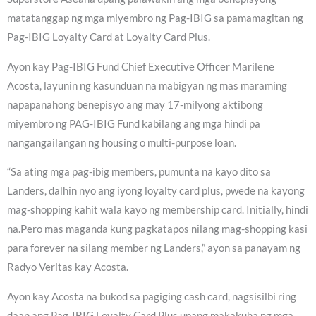
matatanggap ng mga miyembro ng Pag-IBIG sa pamamagitan ng
Pag-IBIG Loyalty Card at Loyalty Card Plus.
Ayon kay Pag-IBIG Fund Chief Executive Officer Marilene
Acosta, layunin ng kasunduan na mabigyan ng mas maraming
napapanahong benepisyo ang may 17-milyong aktibong
miyembro ng PAG-IBIG Fund kabilang ang mga hindi pa
nangangailangan ng housing o multi-purpose loan.
“Sa ating mga pag-ibig members, pumunta na kayo dito sa
Landers, dalhin nyo ang iyong loyalty card plus, pwede na kayong
mag-shopping kahit wala kayo ng membership card. Initially, hindi
na.Pero mas maganda kung pagkatapos nilang mag-shopping kasi
para forever na silang member ng Landers,” ayon sa panayam ng
Radyo Veritas kay Acosta.
Ayon kay Acosta na bukod sa pagiging cash card, nagsisilbi ring
daan ang Pag-IBIG Loyalty Card Plus upang makakuha ng mga