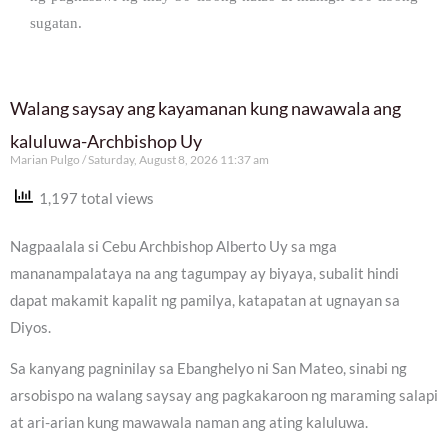
sugatan.
Walang saysay ang kayamanan kung nawawala ang
kaluluwa-Archbishop Uy
Marian Pulgo
Saturday, August 8, 2026 11:37 am
1,197 total views
Nagpaalala si Cebu Archbishop Alberto Uy sa mga
mananampalataya na ang tagumpay ay biyaya, subalit hindi
dapat makamit kapalit ng pamilya, katapatan at ugnayan sa
Diyos.
Sa kanyang pagninilay sa Ebanghelyo ni San Mateo, sinabi ng
arsobispo na walang saysay ang pagkakaroon ng maraming salapi
at ari-arian kung mawawala naman ang ating kaluluwa.