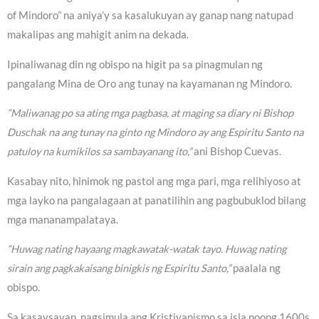
of Mindoro” na aniya’y sa kasalukuyan ay ganap nang natupad
makalipas ang mahigit anim na dekada.
Ipinaliwanag din ng obispo na higit pa sa pinagmulan ng
pangalang Mina de Oro ang tunay na kayamanan ng Mindoro.
“Maliwanag po sa ating mga pagbasa, at maging sa diary ni Bishop
Duschak na ang tunay na ginto ng Mindoro ay ang Espiritu Santo na
patuloy na kumikilos sa sambayanang ito,”
ani Bishop Cuevas.
Kasabay nito, hinimok ng pastol ang mga pari, mga relihiyoso at
mga layko na pangalagaan at panatilihin ang pagbubuklod bilang
mga mananampalataya.
“Huwag nating hayaang magkawatak-watak tayo. Huwag nating
sirain ang pagkakaisang binigkis ng Espiritu Santo,”
paalala ng
obispo.
Sa kasaysayan, nagsimula ang Kristiyanismo sa isla noong 1600s