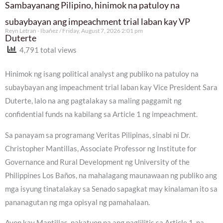
Sambayanang Pilipino, hinimok na patuloy na
subaybayan ang impeachment trial laban kay VP
Reyn Letran - Ibañez
Friday, August 7, 2026 2:01 pm
Duterte
4,791 total views
Hinimok ng isang political analyst ang publiko na patuloy na
subaybayan ang impeachment trial laban kay Vice President Sara
Duterte, lalo na ang pagtalakay sa maling paggamit ng
confidential funds na kabilang sa Article 1 ng impeachment.
Sa panayam sa programang Veritas Pilipinas, sinabi ni Dr.
Christopher Mantillas, Associate Professor ng Institute for
Governance and Rural Development ng University of the
Philippines Los Baños, na mahalagang maunawaan ng publiko ang
mga isyung tinatalakay sa Senado sapagkat may kinalaman ito sa
pananagutan ng mga opisyal ng pamahalaan.
Ayon kay Mantillas, nakatuon na ang paglilitis sa Article 1, na