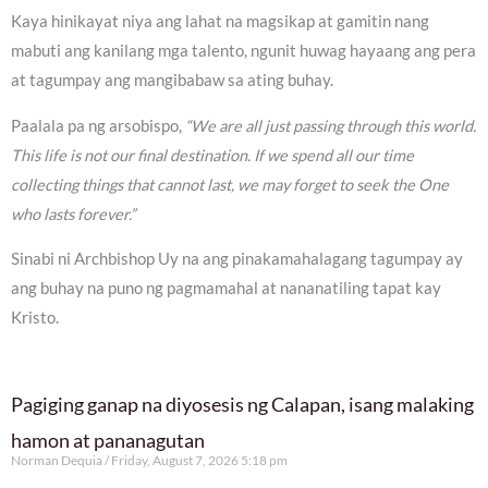
Kaya hinikayat niya ang lahat na magsikap at gamitin nang
mabuti ang kanilang mga talento, ngunit huwag hayaang ang pera
at tagumpay ang mangibabaw sa ating buhay.
Paalala pa ng arsobispo,
“We are all just passing through this world.
This life is not our final destination. If we spend all our time
collecting things that cannot last, we may forget to seek the One
who lasts forever.”
Sinabi ni Archbishop Uy na ang pinakamahalagang tagumpay ay
ang buhay na puno ng pagmamahal at nananatiling tapat kay
Kristo.
Pagiging ganap na diyosesis ng Calapan, isang malaking
hamon at pananagutan
Norman Dequia
Friday, August 7, 2026 5:18 pm