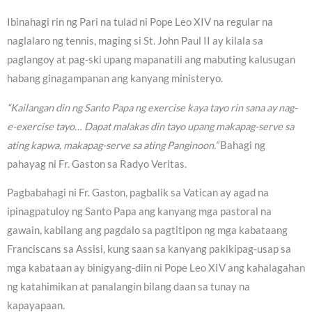
Ibinahagi rin ng Pari na tulad ni Pope Leo XIV na regular na
naglalaro ng tennis, maging si St. John Paul II ay kilala sa
paglangoy at pag-ski upang mapanatili ang mabuting kalusugan
habang ginagampanan ang kanyang ministeryo.
“Kailangan din ng Santo Papa ng exercise kaya tayo rin sana ay nag-
e-exercise tayo… Dapat malakas din tayo upang makapag-serve sa
ating kapwa, makapag-serve sa ating Panginoon.”
Bahagi ng
pahayag ni Fr. Gaston sa Radyo Veritas.
Pagbabahagi ni Fr. Gaston, pagbalik sa Vatican ay agad na
ipinagpatuloy ng Santo Papa ang kanyang mga pastoral na
gawain, kabilang ang pagdalo sa pagtitipon ng mga kabataang
Franciscans sa Assisi, kung saan sa kanyang pakikipag-usap sa
mga kabataan ay binigyang-diin ni Pope Leo XIV ang kahalagahan
ng katahimikan at panalangin bilang daan sa tunay na
kapayapaan.