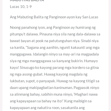
Lucas 10, 1-9
Ang Mabuting Balita ng Panginoon ayon kay San Lucas
Noong panahong iyon, ang Panginoon ay humirang ng
pitumpu’t dalawa. Pinauna niya sila nang dala-dalawa sa
bawat bayan at pook na patutunguhan niya. Sinabi niya
sa kanila, “Sagana ang aanihin, ngunit kakaunti ang mga
manggagawa. Idalangin ninyo sa may-ari na magpadala
siya ng mga manggagawa sa kanyang bukirin. Humayo
kayo! Sinusugo ko kayong parang mga kordero sa gitna
ng mga asong-gubat. Huwag kayong magdala ng
lukbutan, supot, o panyapak. Huwag na kayong titigil sa
daan upang makipagbatian kaninuman. Pagpasok ninyo
sa alinmang bahay, sabihin muna ninyo, ‘Maghari nawa
ang kapayapaan sa bahay na ito!’ Kung maibigin sa
kapayapaan ang nakatira roon, sasakanila ang