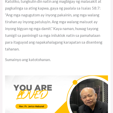
Katoliko, tungkulin din natin ang magbigay ng malasakit at
pagkalinga sa ating kapwa, gaya ng paalala sa Isaias 58:7:
“Ang mga nagugutom ay inyong pakainin, ang mga walang
tirahan ay inyong patuluyin. Ang mga walang maisuot ay
inyong bigyan ng mga damit.” Kaya naman, huwag tayong
tumigil sa paniningil sa mga iniluklok natin sa pamahalaan
para itaguyod ang napakahalagang karapatan sa disenteng
tahanan.
Sumainyo ang katotohanan.