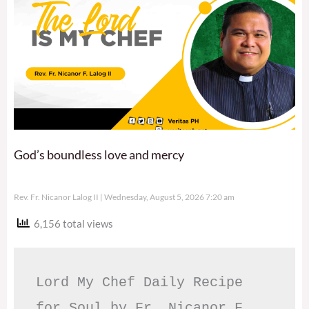
God’s boundless love and mercy
Rev. Fr. Nicanor Lalog II
Wednesday, August 5, 2026 7:20 am
6,156 total views
Lord My Chef Daily Recipe 
for Soul by Fr. Nicanor F. 