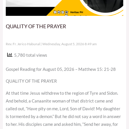
QUALITY OF THE PRAYER
Rev. Fr. Jerico Habunal
Wednesday, August 5, 2026 8:49 am
5,780 total views
Gospel Reading for August 05, 2026 – Matthew 15: 21-28
QUALITY OF THE PRAYER
At that time Jesus withdrew to the region of Tyre and Sidon.
And behold, a Canaanite woman of that district came and
called out, “Have pity on me, Lord, Son of David! My daughter
is tormented by a demon.” But he did not say a word in answer
to her. His disciples came and asked him, “Send her away, for