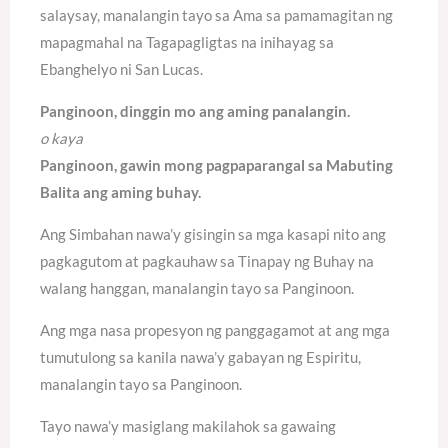
salaysay, manalangin tayo sa Ama sa pamamagitan ng
mapagmahal na Tagapagligtas na inihayag sa
Ebanghelyo ni San Lucas.
Panginoon, dinggin mo ang aming panalangin.
o kaya
Panginoon, gawin mong pagpaparangal sa Mabuting
Balita ang aming buhay.
Ang Simbahan nawa’y gisingin sa mga kasapi nito ang
pagkagutom at pagkauhaw sa Tinapay ng Buhay na
walang hanggan, manalangin tayo sa Panginoon.
Ang mga nasa propesyon ng panggagamot at ang mga
tumutulong sa kanila nawa’y gabayan ng Espiritu,
manalangin tayo sa Panginoon.
Tayo nawa’y masiglang makilahok sa gawaing