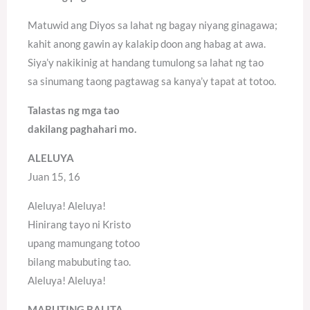
Matuwid ang Diyos sa lahat ng bagay niyang ginagawa;
kahit anong gawin ay kalakip doon ang habag at awa.
Siya’y nakikinig at handang tumulong sa lahat ng tao
sa sinumang taong pagtawag sa kanya’y tapat at totoo.
Talastas ng mga tao
dakilang paghahari mo.
ALELUYA
Juan 15, 16
Aleluya! Aleluya!
Hinirang tayo ni Kristo
upang mamungang totoo
bilang mabubuting tao.
Aleluya! Aleluya!
MABUTING BALITA