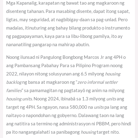
Mga Kapanalig, karapatan ng bawat tao ang magkaroon ng
disenteng tahanan. Para masabing disente, dapat itong sapat,
ligtas, may seguridad, at nagbibigay-daan sa pag-unlad. Pero
madalas, itinuturing ang bahay bilang produkto o instrumento
ng pagpapayaman, kaya para sa libu-libong pamilya, ito ay
nananatiling pangarap na mahirap abutin.
Noong ilunsad ni Pangulong Bongbong Marcos Jr ang 4PH o
ang Pambansang Pabahay Para sa Pilipino Program noong
2022, nilayon nitong solusyunan ang 6.5 milyong
housing
backlog
ng bansa at magkaroon ng “
zero informal settler
families
” sa pamamagitan ng pagtatayô ng anim na milyong
housing units
. Noong 2024, ibinabâ sa 1.3 milyong
units
ang
target ng 4PH.
Sa ngayon, nasa 580,000 na
units
pa lang ang
naitayo o napondohan ng gobyerno.
Dalawang taon na lang
ang natitira sa termino ng administrasyon ni PBBM, pero hindi
pa ito nangangalahati sa panibagong
housing
target nito.