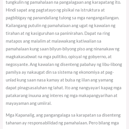
tungkulin ng pamahalaan na pangalagaan ang karapatang ito.
Hindi sapat ang pagtatayo ng pisikal na istruktura at
pagbibigay ng panandaliang tulong sa mga nangangailangan.
Kailangang putulin ng pamahalaan ang ugat ng kawalan ng
tirahan at ng kasiguruhan sa paninirahan. Dapat na ring
matapos ang malalim at malawakang katiwalian sa
pamahalaan kung saan bilyun-bilyong piso ang ninanakaw ng
magkakasabwat na mga pulitiko, opisyal ng gobyerno, at
negosyante. Ang kawalan ng disenteng pabahay ng libu-libong
pamilya ay nakaugat din sa sistema ng ekonomiya at pag-
unlad kung saan nasa kamay at bulsa ng iilan ang yamang
dapat pinagsasaluhan ng lahat. Ito ang nangyayari kapag mga
patakarang inuuna ang interes ng mga makapangyarihan at
mayayaman ang umiiral.
Mga Kapanalig, ang pangangalaga sa karapatan sa disenteng
tahanan ay responsabilidad ng pamahalaan. Pero bilang mga