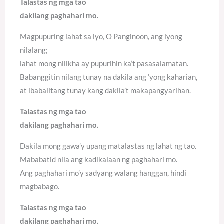
Talastas ng mga tao
dakilang paghahari mo.
Magpupuring lahat sa iyo, O Panginoon, ang iyong
nilalang;
lahat mong nilikha ay pupurihin ka’t pasasalamatan.
Babanggitin nilang tunay na dakila ang ‘yong kaharian,
at ibabalitang tunay kang dakila’t makapangyarihan.
Talastas ng mga tao
dakilang paghahari mo.
Dakila mong gawa’y upang matalastas ng lahat ng tao.
Mababatid nila ang kadikalaan ng paghahari mo.
Ang paghahari mo’y sadyang walang hanggan, hindi
magbabago.
Talastas ng mga tao
dakilang paghahari mo.