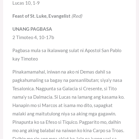
Lucas 10, 1-9
Feast of St. Luke, Evangelist
(Red)
UNANG PAGBASA
2 Timoteo 4, 10-17b
Pagbasa mula sa ikalawang sulat ni Apostol San Pablo
kay Timoteo
Pinakamamahal, iniwan na ako ni Demas dahil sa
pagkahumaling sa bagay na pansanlibutan; siya’y nasa
Tesalonica. Nagpunta sa Galacia si Cresente, si Tito
nama’y sa Dalmacia. Si Lucas na lamang ang kasama ko.
Hanapin mo si Marcos at isama mo dito, sapagkat
malaki ang maitutulong niya sa aking mga gagawin.
Pinapunta ko sa Efeso si Tiquico. Pagparito mo, dalhin
mo ang aking balabal na naiwan ko kina Carpo sa Troas.
Dalhin mo rin ang mga aklat ko, lalo na iyong yari sa