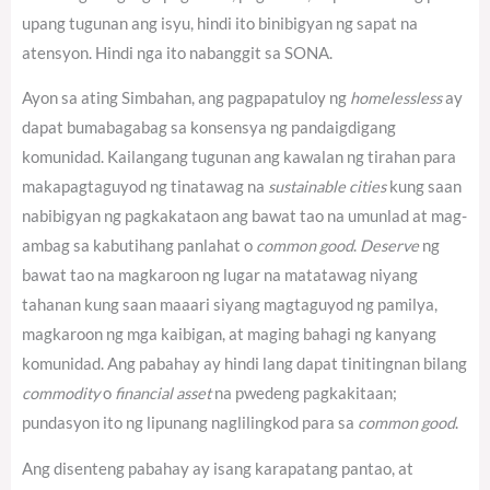
upang tugunan ang isyu, hindi ito binibigyan ng sapat na
atensyon. Hindi nga ito nabanggit sa SONA.
Ayon sa ating Simbahan, ang pagpapatuloy ng
homelessless
ay
dapat bumabagabag sa konsensya ng pandaigdigang
komunidad.
Kailangang tugunan ang kawalan ng tirahan para
makapagtaguyod ng tinatawag na
sustainable cities
kung saan
nabibigyan ng pagkakataon ang bawat tao na umunlad at mag-
ambag sa kabutihang panlahat o
common good
.
Deserve
ng
bawat tao na magkaroon ng lugar na matatawag niyang
tahanan kung saan maaari siyang magtaguyod ng pamilya,
magkaroon ng mga kaibigan, at maging bahagi ng kanyang
komunidad. Ang pabahay ay hindi lang dapat tinitingnan bilang
commodity
o
financial asset
na pwedeng pagkakitaan;
pundasyon ito ng lipunang naglilingkod para sa
common good
.
Ang disenteng pabahay ay isang karapatang pantao, at