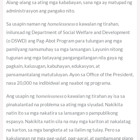
Alang-alang sa ating mga kababayan, sana nga ay matupad ng
administrasyon ang pangako nito.
Sa usapin naman ng
homelessness
o kawalan ng tirahan,
inilunsad ng Department of Social Welfare and Development
(o DSWD) ang Pag-Abot Program para tulungan ang mga
pamilyang namumuhay sa mga lansangan. Layunin nitong
tugunan ang mga batayang pangangailangan nila gaya ng
pagkain, kalusugan, kabuhayan, edukasyon, at
pansamantalang matutuluyan. Ayon sa Office of the President,
nasa 20,000 na indibidwal ang naabot ng programa.
Ang usapin ng
homelessness
o kawalan ng tirahan ay isa sa
pinakalantad na problema sa ating mga siyudad. Nakikita
natin ito sa mga nakatira sa lansangan o pampublikong
espasyo. Nakikita natin sila na may mga kariton at nakalatag
na karton, sa mga bangketa at sa ilalim ng tulay. Pero sa
kakulangan ng mga pag-uulat, pag-aaral, at pambansang plano