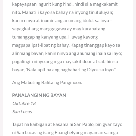
kapayapaan; ngunit kung hindi, hindi sila magkakamit
nito. Manatili kayo sa bahay na inyong tinutuluyan;
kanin ninyo at inumin ang anumang idulot sa inyo –
sapagkat ang manggagawa ay may karapatang
tumanggap ng kanyang upa. Huwag kayong
magpapalipat-lipat ng bahay. Kapag tinanggap kayo sa
alinmang bayan, kanin ninyo ang anumang ihain sa inyo;
pagalingin ninyo ang mga maysakit doon at sabihin sa
bayan, ‘Nalalapit na ang paghahari ng Diyos sa inyo.’”
Ang Mabuting Balita ng Panginoon.
PANALANGIN NG BAYAN
Oktubre 18
San Lucas
Tapat na kaibigan at kasama ni San Pablo, binigyan tayo
ni San Lucas ng isang Ebanghelyong mayaman sa mga