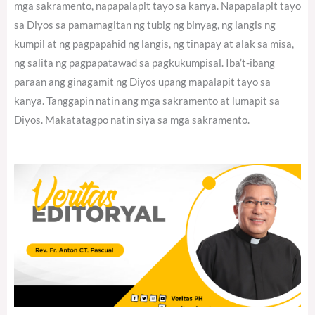
mga sakramento, napapalapit tayo sa kanya. Napapalapit tayo
sa Diyos sa pamamagitan ng tubig ng binyag, ng langis ng
kumpil at ng pagpapahid ng langis, ng tinapay at alak sa misa,
ng salita ng pagpapatawad sa pagkukumpisal. Iba’t-ibang
paraan ang ginagamit ng Diyos upang mapalapit tayo sa
kanya. Tanggapin natin ang mga sakramento at lumapit sa
Diyos. Makatatagpo natin siya sa mga sakramento.