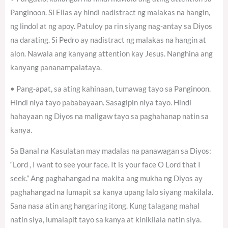
Panginoon. Si Elias ay hindi nadistract ng malakas na hangin,
ng lindol at ng apoy. Patuloy pa rin siyang nag-antay sa Diyos
na darating. Si Pedro ay nadistract ng malakas na hangin at
alon. Nawala ang kanyang attention kay Jesus. Nanghina ang
kanyang pananampalataya.
• Pang-apat, sa ating kahinaan, tumawag tayo sa Panginoon.
Hindi niya tayo pababayaan. Sasagipin niya tayo. Hindi
hahayaan ng Diyos na maligaw tayo sa paghahanap natin sa
kanya.
Sa Banal na Kasulatan may madalas na panawagan sa Diyos:
“Lord , I want to see your face. It is your face O Lord that I
seek.” Ang paghahangad na makita ang mukha ng Diyos ay
paghahangad na lumapit sa kanya upang lalo siyang makilala.
Sana nasa atin ang hangaring itong. Kung talagang mahal
natin siya, lumalapit tayo sa kanya at kinikilala natin siya.