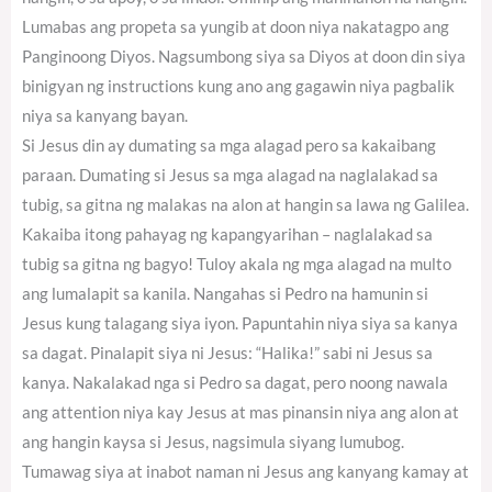
Lumabas ang propeta sa yungib at doon niya nakatagpo ang
Panginoong Diyos. Nagsumbong siya sa Diyos at doon din siya
binigyan ng instructions kung ano ang gagawin niya pagbalik
niya sa kanyang bayan.
Si Jesus din ay dumating sa mga alagad pero sa kakaibang
paraan. Dumating si Jesus sa mga alagad na naglalakad sa
tubig, sa gitna ng malakas na alon at hangin sa lawa ng Galilea.
Kakaiba itong pahayag ng kapangyarihan – naglalakad sa
tubig sa gitna ng bagyo! Tuloy akala ng mga alagad na multo
ang lumalapit sa kanila. Nangahas si Pedro na hamunin si
Jesus kung talagang siya iyon. Papuntahin niya siya sa kanya
sa dagat. Pinalapit siya ni Jesus: “Halika!” sabi ni Jesus sa
kanya. Nakalakad nga si Pedro sa dagat, pero noong nawala
ang attention niya kay Jesus at mas pinansin niya ang alon at
ang hangin kaysa si Jesus, nagsimula siyang lumubog.
Tumawag siya at inabot naman ni Jesus ang kanyang kamay at