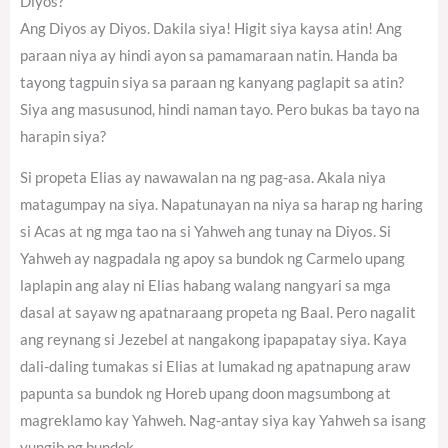
Diyos?
Ang Diyos ay Diyos. Dakila siya! Higit siya kaysa atin! Ang
paraan niya ay hindi ayon sa pamamaraan natin. Handa ba
tayong tagpuin siya sa paraan ng kanyang paglapit sa atin?
Siya ang masusunod, hindi naman tayo. Pero bukas ba tayo na
harapin siya?
Si propeta Elias ay nawawalan na ng pag-asa. Akala niya
matagumpay na siya. Napatunayan na niya sa harap ng haring
si Acas at ng mga tao na si Yahweh ang tunay na Diyos. Si
Yahweh ay nagpadala ng apoy sa bundok ng Carmelo upang
laplapin ang alay ni Elias habang walang nangyari sa mga
dasal at sayaw ng apatnaraang propeta ng Baal. Pero nagalit
ang reynang si Jezebel at nangakong ipapapatay siya. Kaya
dali-daling tumakas si Elias at lumakad ng apatnapung araw
papunta sa bundok ng Horeb upang doon magsumbong at
magreklamo kay Yahweh. Nag-antay siya kay Yahweh sa isang
yungib ng bundok.