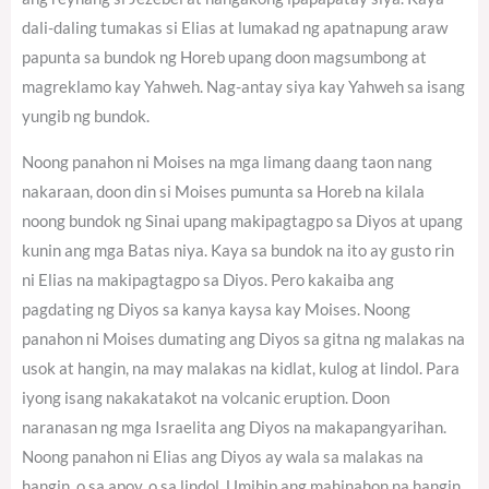
dali-daling tumakas si Elias at lumakad ng apatnapung araw
papunta sa bundok ng Horeb upang doon magsumbong at
magreklamo kay Yahweh. Nag-antay siya kay Yahweh sa isang
yungib ng bundok.
Noong panahon ni Moises na mga limang daang taon nang
nakaraan, doon din si Moises pumunta sa Horeb na kilala
noong bundok ng Sinai upang makipagtagpo sa Diyos at upang
kunin ang mga Batas niya. Kaya sa bundok na ito ay gusto rin
ni Elias na makipagtagpo sa Diyos. Pero kakaiba ang
pagdating ng Diyos sa kanya kaysa kay Moises. Noong
panahon ni Moises dumating ang Diyos sa gitna ng malakas na
usok at hangin, na may malakas na kidlat, kulog at lindol. Para
iyong isang nakakatakot na volcanic eruption. Doon
naranasan ng mga Israelita ang Diyos na makapangyarihan.
Noong panahon ni Elias ang Diyos ay wala sa malakas na
hangin, o sa apoy, o sa lindol. Umihip ang mahinahon na hangin.