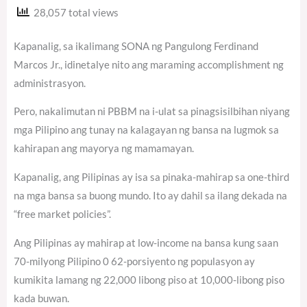
28,057 total views
Kapanalig, sa ikalimang SONA ng Pangulong Ferdinand
Marcos Jr., idinetalye nito ang maraming accomplishment ng
administrasyon.
Pero, nakalimutan ni PBBM na i-ulat sa pinagsisilbihan niyang
mga Pilipino ang tunay na kalagayan ng bansa na lugmok sa
kahirapan ang mayorya ng mamamayan.
Kapanalig, ang Pilipinas ay isa sa pinaka-mahirap sa one-third
na mga bansa sa buong mundo. Ito ay dahil sa ilang dekada na
“free market policies”.
Ang Pilipinas ay mahirap at low-income na bansa kung saan
70-milyong Pilipino 0 62-porsiyento ng populasyon ay
kumikita lamang ng 22,000 libong piso at 10,000-libong piso
kada buwan.