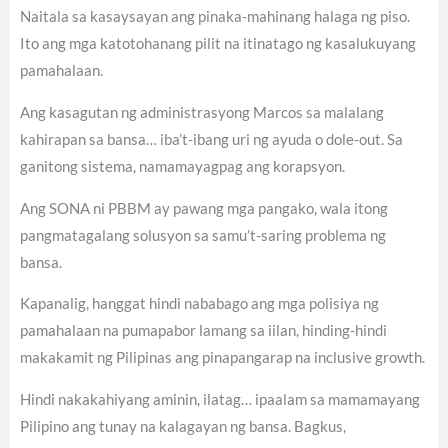
Naitala sa kasaysayan ang pinaka-mahinang halaga ng piso.
Ito ang mga katotohanang pilit na itinatago ng kasalukuyang
pamahalaan.
Ang kasagutan ng administrasyong Marcos sa malalang
kahirapan sa bansa… iba’t-ibang uri ng ayuda o dole-out. Sa
ganitong sistema, namamayagpag ang korapsyon.
Ang SONA ni PBBM ay pawang mga pangako, wala itong
pangmatagalang solusyon sa samu’t-saring problema ng
bansa.
Kapanalig, hanggat hindi nababago ang mga polisiya ng
pamahalaan na pumapabor lamang sa iilan, hinding-hindi
makakamit ng Pilipinas ang pinapangarap na inclusive growth.
Hindi nakakahiyang aminin, ilatag… ipaalam sa mamamayang
Pilipino ang tunay na kalagayan ng bansa. Bagkus,