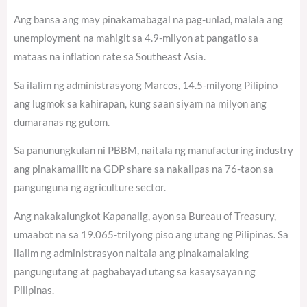
Ang bansa ang may pinakamabagal na pag-unlad, malala ang
unemployment na mahigit sa 4.9-milyon at pangatlo sa
mataas na inflation rate sa Southeast Asia.
Sa ilalim ng administrasyong Marcos, 14.5-milyong Pilipino
ang lugmok sa kahirapan, kung saan siyam na milyon ang
dumaranas ng gutom.
Sa panunungkulan ni PBBM, naitala ng manufacturing industry
ang pinakamaliit na GDP share sa nakalipas na 76-taon sa
pangunguna ng agriculture sector.
Ang nakakalungkot Kapanalig, ayon sa Bureau of Treasury,
umaabot na sa 19.065-trilyong piso ang utang ng Pilipinas. Sa
ilalim ng administrasyon naitala ang pinakamalaking
pangungutang at pagbabayad utang sa kasaysayan ng
Pilipinas.