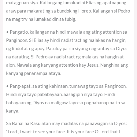
matagpuan siya. Kailangang lumakad ni Elias ng apatnapung
araw para makarating sa bundok ng Horeb. Kailangan si Pedro
na mag try na lumakad din sa tubig.
• Pangatlo, kailangan na hindi mawala ang ating attention sa
Panginoon. Si Elias ay hindi nadistract ng malakas na hangin,
ng lindol at ng apoy. Patuloy pa rin siyang nag-antay sa Diyos
na darating. Si Pedro ay nadistract ng malakas na hangin at
alon. Nawala ang kanyang attention kay Jesus. Nanghina ang
kanyang pananampalataya.
• Pang-apat, sa ating kahinaan, tumawag tayo sa Panginoon.
Hindi niya tayo pababayaan. Sasagipin niya tayo. Hindi
hahayaan ng Diyos na maligaw tayo sa paghahanap natin sa
kanya.
Sa Banal na Kasulatan may madalas na panawagan sa Diyos:
“Lord , I want to see your face. It is your face O Lord that I