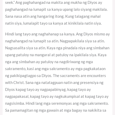
seek.” Ang paghahangad na makita ang mukha ng Diyos ay
paghahangad na lumapit sa kanya upang lalo siyang makilala.
Sana nasa atin ang hangaring itong. Kung talagang mahal
natin siya, lumalapit tayo sa kanya at kinikilala natin siya.
Hindi lang tayo ang naghahanap sa kanya. Ang Diyos mismo ay
naghahangad na lumapit sa atin. Nagpapakilala siya sa atin.
Nagsasalita siya sa atin. Kaya nga pinadala niya ang simbahan
upang patuloy na mangaral at patuloy na ipakilala siya. Kaya
nga ang simbahan ay patuloy na nagdiriwang ng mga
sakramento, kasi ang mga sakramento ay mga pagkakataon
ng pakikipagtagpo sa Diyos. The sacraments are encounters
with Christ. Sana nga natatagpuan natin ang presensiya ng
Diyos kapag tayo ay nagpapabinyag, kapag tayo ay
nagpapakasal, kapag tayo ay nagkukumpisal at kapag tayo ay
nagsisimba. Hindi lang mga seremonyas ang mga sakramento.
Sa pamamagitan ng mga gawain at mga bagay na nakikita sa