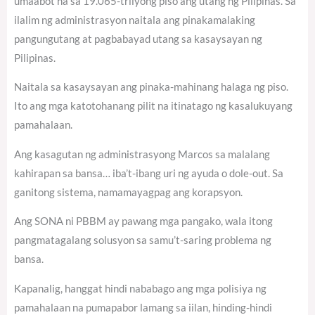
umaabot na sa 19.065-trilyong piso ang utang ng Pilipinas. Sa
ilalim ng administrasyon naitala ang pinakamalaking
pangungutang at pagbabayad utang sa kasaysayan ng
Pilipinas.
Naitala sa kasaysayan ang pinaka-mahinang halaga ng piso.
Ito ang mga katotohanang pilit na itinatago ng kasalukuyang
pamahalaan.
Ang kasagutan ng administrasyong Marcos sa malalang
kahirapan sa bansa… iba’t-ibang uri ng ayuda o dole-out. Sa
ganitong sistema, namamayagpag ang korapsyon.
Ang SONA ni PBBM ay pawang mga pangako, wala itong
pangmatagalang solusyon sa samu’t-saring problema ng
bansa.
Kapanalig, hanggat hindi nababago ang mga polisiya ng
pamahalaan na pumapabor lamang sa iilan, hinding-hindi