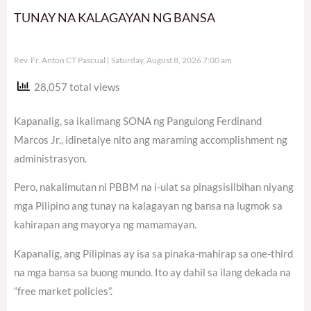
TUNAY NA KALAGAYAN NG BANSA
Rev. Fr. Anton CT Pascual
Saturday, August 8, 2026 7:00 am
28,057 total views
Kapanalig, sa ikalimang SONA ng Pangulong Ferdinand
Marcos Jr., idinetalye nito ang maraming accomplishment ng
administrasyon.
Pero, nakalimutan ni PBBM na i-ulat sa pinagsisilbihan niyang
mga Pilipino ang tunay na kalagayan ng bansa na lugmok sa
kahirapan ang mayorya ng mamamayan.
Kapanalig, ang Pilipinas ay isa sa pinaka-mahirap sa one-third
na mga bansa sa buong mundo. Ito ay dahil sa ilang dekada na
“free market policies”.