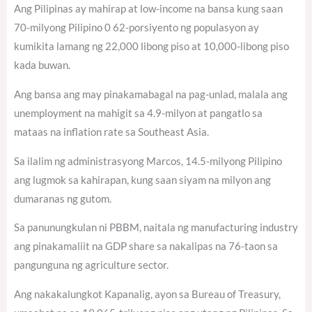
Ang Pilipinas ay mahirap at low-income na bansa kung saan
70-milyong Pilipino 0 62-porsiyento ng populasyon ay
kumikita lamang ng 22,000 libong piso at 10,000-libong piso
kada buwan.
Ang bansa ang may pinakamabagal na pag-unlad, malala ang
unemployment na mahigit sa 4.9-milyon at pangatlo sa
mataas na inflation rate sa Southeast Asia.
Sa ilalim ng administrasyong Marcos, 14.5-milyong Pilipino
ang lugmok sa kahirapan, kung saan siyam na milyon ang
dumaranas ng gutom.
Sa panunungkulan ni PBBM, naitala ng manufacturing industry
ang pinakamaliit na GDP share sa nakalipas na 76-taon sa
pangunguna ng agriculture sector.
Ang nakakalungkot Kapanalig, ayon sa Bureau of Treasury,