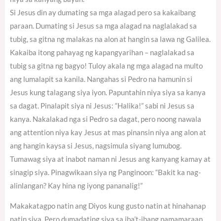
Si Jesus din ay dumating sa mga alagad pero sa kakaibang
paraan. Dumating si Jesus sa mga alagad na naglalakad sa
tubig, sa gitna ng malakas na alon at hangin sa lawa ng Galilea.
Kakaiba itong pahayag ng kapangyarihan – naglalakad sa
tubig sa gitna ng bagyo! Tuloy akala ng mga alagad na multo
ang lumalapit sa kanila. Nangahas si Pedro na hamunin si
Jesus kung talagang siya iyon. Papuntahin niya siya sa kanya
sa dagat. Pinalapit siya ni Jesus: “Halika!” sabi ni Jesus sa
kanya. Nakalakad nga si Pedro sa dagat, pero noong nawala
ang attention niya kay Jesus at mas pinansin niya ang alon at
ang hangin kaysa si Jesus, nagsimula siyang lumubog.
Tumawag siya at inabot naman ni Jesus ang kanyang kamay at
sinagip siya. Pinagwikaan siya ng Panginoon: “Bakit ka nag-
alinlangan? Kay hina ng iyong pananalig!”
Makakatagpo natin ang Diyos kung gusto natin at hinahanap
natin siya. Pero dumadating siya sa iba’t-ibang pamamaraan.