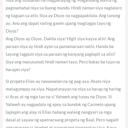
niya ang simbahan na magpahayag ng Magandang Balita ng
pagmamahal niya sa buong mundo. Hindi naman siya naglalaro
ng taguan sa atin. Siya ay Diyos na nagpapakilala. Ang tanong
ay: Ano ang dapat nating gawin upang magtagpo tayo ng
Diyos?
Ang Diyos ay Diyos. Dakila siya! Higit siya kaysa atin! Ang
paraan niya ay hindi ayon sa pamamaraan natin. Handa ba
tayong tagpuin siya sa paraan ng kanyang paglapit sa atin?
Siya ang masusunod, hindi naman tayo. Pero bukas ba tayo na
harapin siya?
Si propeta Elias ay nawawalan na ng pag-asa. Akala niya
matagumpay na siya. Napatunayan na niya sa harap ng haring
si Acas at ng mga tao na si Yahweh ang tunay na Diyos. Si
Yahweh ay nagpadala ng apoy sa bundok ng Carmelo upang
laplapin ang alay ni Elias habang walang nangyari sa mga
dasal at sayaw ng apatnaraang propeta ng Baal. Pero nagalit
ang reynang si Jezebel at nangakong ipapapatay siya. Kaya