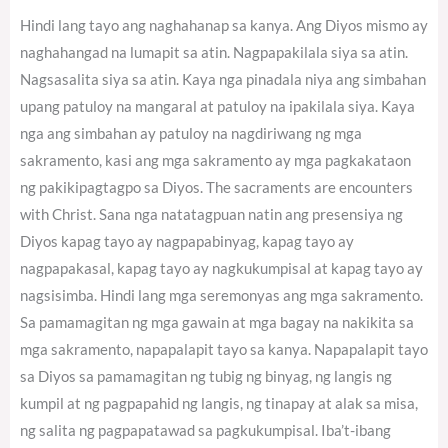
Hindi lang tayo ang naghahanap sa kanya. Ang Diyos mismo ay
naghahangad na lumapit sa atin. Nagpapakilala siya sa atin.
Nagsasalita siya sa atin. Kaya nga pinadala niya ang simbahan
upang patuloy na mangaral at patuloy na ipakilala siya. Kaya
nga ang simbahan ay patuloy na nagdiriwang ng mga
sakramento, kasi ang mga sakramento ay mga pagkakataon
ng pakikipagtagpo sa Diyos. The sacraments are encounters
with Christ. Sana nga natatagpuan natin ang presensiya ng
Diyos kapag tayo ay nagpapabinyag, kapag tayo ay
nagpapakasal, kapag tayo ay nagkukumpisal at kapag tayo ay
nagsisimba. Hindi lang mga seremonyas ang mga sakramento.
Sa pamamagitan ng mga gawain at mga bagay na nakikita sa
mga sakramento, napapalapit tayo sa kanya. Napapalapit tayo
sa Diyos sa pamamagitan ng tubig ng binyag, ng langis ng
kumpil at ng pagpapahid ng langis, ng tinapay at alak sa misa,
ng salita ng pagpapatawad sa pagkukumpisal. Iba’t-ibang