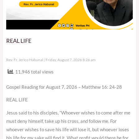
REAL LIFE
Rev. Fr. Jerico Habunal
Friday, August 7, 2026 8:26 am
11,946 total views
Gospel Reading for August 7, 2026 – Matthew 16: 24-28
REAL LIFE
Jesus said to his disciples, “Whoever wishes to come after me
must deny himself, take up his cross, and follow me. For
whoever wishes to save his life will lose it, but whoever loses
his life for my sake will find it. What profit would there be for