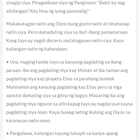
sinagip siya. Pinagwikaan siya ng Panginoon: “Bakit ka nag-
alinlangan? Kay hina ng iyong pananalig!”
Makakatagpo natin ang Diyos kung gusto natin at hinahanap
natin siya. Pero dumadating siya sa iba’t-ibang pamamaraan.
Kung tayo ay nagdi-discern, matatagpuan natin siya. Kaya
kailangan natin ng kahandaan.
• Una, maging handa tayo sa kanyang pagdating sa ibang
paraan. Iba ang pagdating niya kay Moises at iba naman ang
pagdating niya kay propeta Elias sa parehong bundok.
Mahinahon ang kanyang pagdating kay Elias pero sa mga
apostol dumating siya sa gitna ng bagyo. Maaaring iba ang
pagdating niya ngayon sa atin kapag tayo ay nagdarasal kaysa
pagdating niya noon. Kaya huwag nating ikulong ang Diyos sa
karanasan natin noon.
• Pangalawa, kailangan tayong lumapit sa kanya upang