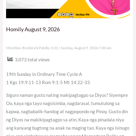
Homily August 9, 2026
Most Rev. Broderick Pabillo, D.D.
Sunday, August 9, 2026 7:00 am
3,073 total views
19th Sunday in Ordinary Time Cycle A
1 Kgs 19:9.11-13 Rom 9:1-5 Mt 14:22-33
Siguro naman gusto nating makipagtagpo sa Diyos? Siyempre
Oo, kaya nga tayo nagsisimba, nagdarasal, tumutulong sa
kapwa, nagbabalik-handog at nagpopondo ng Pinoy. Gusto din
ng Diyos na makikipagtagpo sa atin. Kaya nga pinadala niya
ang kanyang bugtong na anak na maging tao. Kaya nga isinugo