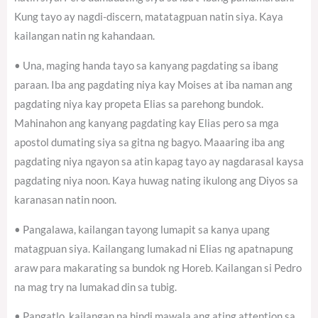
Kung tayo ay nagdi-discern, matatagpuan natin siya. Kaya
kailangan natin ng kahandaan.
• Una, maging handa tayo sa kanyang pagdating sa ibang
paraan. Iba ang pagdating niya kay Moises at iba naman ang
pagdating niya kay propeta Elias sa parehong bundok.
Mahinahon ang kanyang pagdating kay Elias pero sa mga
apostol dumating siya sa gitna ng bagyo. Maaaring iba ang
pagdating niya ngayon sa atin kapag tayo ay nagdarasal kaysa
pagdating niya noon. Kaya huwag nating ikulong ang Diyos sa
karanasan natin noon.
• Pangalawa, kailangan tayong lumapit sa kanya upang
matagpuan siya. Kailangang lumakad ni Elias ng apatnapung
araw para makarating sa bundok ng Horeb. Kailangan si Pedro
na mag try na lumakad din sa tubig.
• Pangatlo, kailangan na hindi mawala ang ating attention sa