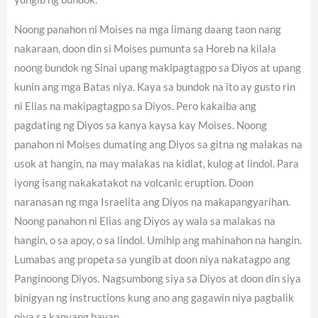
Noong panahon ni Moises na mga limang daang taon nang
nakaraan, doon din si Moises pumunta sa Horeb na kilala
noong bundok ng Sinai upang makipagtagpo sa Diyos at upang
kunin ang mga Batas niya. Kaya sa bundok na ito ay gusto rin
ni Elias na makipagtagpo sa Diyos. Pero kakaiba ang
pagdating ng Diyos sa kanya kaysa kay Moises. Noong
panahon ni Moises dumating ang Diyos sa gitna ng malakas na
usok at hangin, na may malakas na kidlat, kulog at lindol. Para
iyong isang nakakatakot na volcanic eruption. Doon
naranasan ng mga Israelita ang Diyos na makapangyarihan.
Noong panahon ni Elias ang Diyos ay wala sa malakas na
hangin, o sa apoy, o sa lindol. Umihip ang mahinahon na hangin.
Lumabas ang propeta sa yungib at doon niya nakatagpo ang
Panginoong Diyos. Nagsumbong siya sa Diyos at doon din siya
binigyan ng instructions kung ano ang gagawin niya pagbalik
niya sa kanyang bayan.