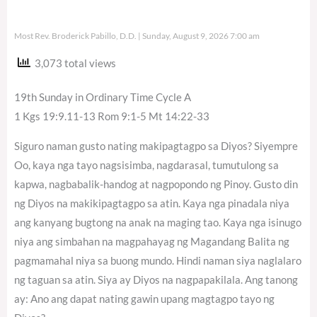
Most Rev. Broderick Pabillo, D.D.
Sunday, August 9, 2026 7:00 am
3,073 total views
19th Sunday in Ordinary Time Cycle A
1 Kgs 19:9.11-13 Rom 9:1-5 Mt 14:22-33
Siguro naman gusto nating makipagtagpo sa Diyos? Siyempre
Oo, kaya nga tayo nagsisimba, nagdarasal, tumutulong sa
kapwa, nagbabalik-handog at nagpopondo ng Pinoy. Gusto din
ng Diyos na makikipagtagpo sa atin. Kaya nga pinadala niya
ang kanyang bugtong na anak na maging tao. Kaya nga isinugo
niya ang simbahan na magpahayag ng Magandang Balita ng
pagmamahal niya sa buong mundo. Hindi naman siya naglalaro
ng taguan sa atin. Siya ay Diyos na nagpapakilala. Ang tanong
ay: Ano ang dapat nating gawin upang magtagpo tayo ng