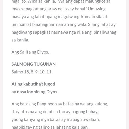
mga ito. Wika sa kanila, “Walang dapat malungkot sa
inyo, sapagkat ang araw na ito ay banal.” Umuwing
masaya ang lahat upang magdiwang, kumain sila at
uminom at binahaginan naman ang wala. Silang lahat ay
nagdiwang sapagkat naunawa nga nila ang ipinaliwanag
sa kanila.
Ang Salita ng Diyos.
SALMONG TUGUNAN
Salmo 18, 8. 9. 10. 11
Ating kabutiha’t lugod
ay nasa loobin ng D’yos.
Ang batas ng Panginoon ay batas na walang kulang,
ito’y utos na ang dulot sa tao ay bagong buhay;
yaong kanyang mga batas ay mapagtitiwalaan,
nagbibigay ng talino sa lahat ng kaisipan.