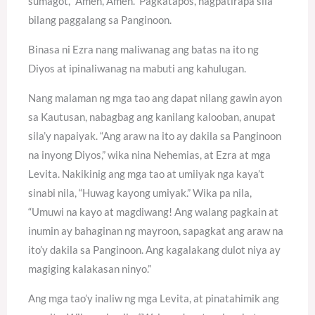
sumagot, “Amen, Amen.” Pagkatapos, nagpatirapa sila
bilang paggalang sa Panginoon.
Binasa ni Ezra nang maliwanag ang batas na ito ng
Diyos at ipinaliwanag na mabuti ang kahulugan.
Nang malaman ng mga tao ang dapat nilang gawin ayon
sa Kautusan, nabagbag ang kanilang kalooban, anupat
sila’y napaiyak. “Ang araw na ito ay dakila sa Panginoon
na inyong Diyos,” wika nina Nehemias, at Ezra at mga
Levita. Nakikinig ang mga tao at umiiyak nga kaya’t
sinabi nila, “Huwag kayong umiyak.” Wika pa nila,
“Umuwi na kayo at magdiwang! Ang walang pagkain at
inumin ay bahaginan ng mayroon, sapagkat ang araw na
ito’y dakila sa Panginoon. Ang kagalakang dulot niya ay
magiging kalakasan ninyo.”
Ang mga tao’y inaliw ng mga Levita, at pinatahimik ang