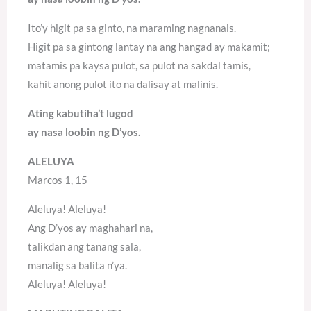
Ito’y higit pa sa ginto, na maraming nagnanais.
Higit pa sa gintong lantay na ang hangad ay makamit;
matamis pa kaysa pulot, sa pulot na sakdal tamis,
kahit anong pulot ito na dalisay at malinis.
Ating kabutiha’t lugod
ay nasa loobin ng D’yos.
ALELUYA
Marcos 1, 15
Aleluya! Aleluya!
Ang D’yos ay maghahari na,
talikdan ang tanang sala,
manalig sa balita n’ya.
Aleluya! Aleluya!