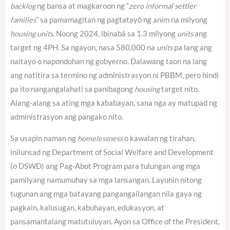
backlog
ng bansa at magkaroon ng “
zero informal settler
families
” sa pamamagitan ng pagtatayô ng anim na milyong
housing units
. Noong 2024, ibinabâ sa 1.3 milyong
units
ang
target ng 4PH.
Sa ngayon, nasa 580,000 na
units
pa lang ang
naitayo o napondohan ng gobyerno.
Dalawang taon na lang
ang natitira sa termino ng administrasyon ni PBBM, pero hindi
pa ito nangangalahati sa panibagong
housing
target nito.
Alang-alang sa ating mga kababayan, sana nga ay matupad ng
administrasyon ang pangako nito.
Sa usapin naman ng
homelessness
o kawalan ng tirahan,
inilunsad ng Department of Social Welfare and Development
(o DSWD) ang Pag-Abot Program para tulungan ang mga
pamilyang namumuhay sa mga lansangan. Layunin nitong
tugunan ang mga batayang pangangailangan nila gaya ng
pagkain, kalusugan, kabuhayan, edukasyon, at
pansamantalang matutuluyan. Ayon sa Office of the President,