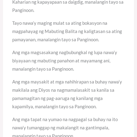
Kaharian ng kapayapaan sa daigdig, manalangin tayo sa
Panginoon.
Tayo nawa’y maging mulat sa ating bokasyon na
magpahayag ng Mabuting Balita ng kaligtasan sa ating
pamayanan, manalangin tayo sa Panginoon.
Ang mga magsasakang nagbubungkal ng lupa nawa’y
biyayaan ng mabuting panahon at mayamang ani,
manalangin tayo sa Panginoon.
Ang mga maysakit at mga nahihirapan sa buhay nawa’y
makilala ang Diyos na nagmamalasakit sa kanila sa
pamamagitan ng pag-aaruga ng kanilang mga
kapamilya, manalangin tayo sa Panginoon.
Ang mga tapat na yumao na nagpagal sa buhay na ito
nawa’y tumanggap ng makalangit na gantimpala,
manalangin tayo sa Panginoon.