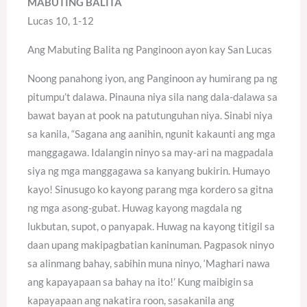
MABUTING BALITA
Lucas 10, 1-12
Ang Mabuting Balita ng Panginoon ayon kay San Lucas
Noong panahong iyon, ang Panginoon ay humirang pa ng
pitumpu’t dalawa. Pinauna niya sila nang dala-dalawa sa
bawat bayan at pook na patutunguhan niya. Sinabi niya
sa kanila, “Sagana ang aanihin, ngunit kakaunti ang mga
manggagawa. Idalangin ninyo sa may-ari na magpadala
siya ng mga manggagawa sa kanyang bukirin. Humayo
kayo! Sinusugo ko kayong parang mga kordero sa gitna
ng mga asong-gubat. Huwag kayong magdala ng
lukbutan, supot, o panyapak. Huwag na kayong titigil sa
daan upang makipagbatian kaninuman. Pagpasok ninyo
sa alinmang bahay, sabihin muna ninyo, ‘Maghari nawa
ang kapayapaan sa bahay na ito!’ Kung maibigin sa
kapayapaan ang nakatira roon, sasakanila ang