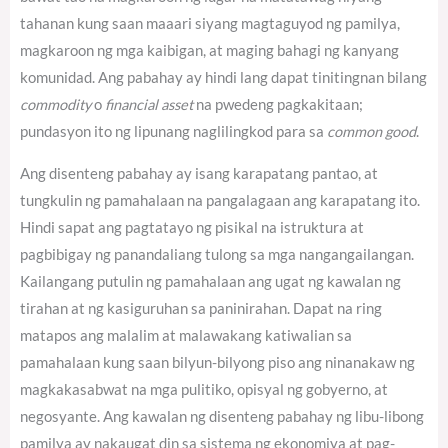
tahanan kung saan maaari siyang magtaguyod ng pamilya,
magkaroon ng mga kaibigan, at maging bahagi ng kanyang
komunidad. Ang pabahay ay hindi lang dapat tinitingnan bilang
commodity
o
financial asset
na pwedeng pagkakitaan;
pundasyon ito ng lipunang naglilingkod para sa
common good
.
Ang disenteng pabahay ay isang karapatang pantao, at
tungkulin ng pamahalaan na pangalagaan ang karapatang ito.
Hindi sapat ang pagtatayo ng pisikal na istruktura at
pagbibigay ng panandaliang tulong sa mga nangangailangan.
Kailangang putulin ng pamahalaan ang ugat ng kawalan ng
tirahan at ng kasiguruhan sa paninirahan. Dapat na ring
matapos ang malalim at malawakang katiwalian sa
pamahalaan kung saan bilyun-bilyong piso ang ninanakaw ng
magkakasabwat na mga pulitiko, opisyal ng gobyerno, at
negosyante. Ang kawalan ng disenteng pabahay ng libu-libong
pamilya ay nakaugat din sa sistema ng ekonomiya at pag-