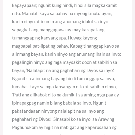
kapayapaan; ngunit kung hindi, hindi sila magkakamit
nito. Manatili kayo sa bahay na inyong tinutuluyan;
kanin ninyo at inumin ang anumang idulot sa inyo –
sapagkat ang manggagawa ay may karapatang
tumanggap ng kanyang upa. Huwag kayong
magpapalipat-lipat ng bahay. Kapag tinanggap kayo sa
alinmang bayan, kanin ninyo ang anumang ihain sa inyo;
pagalingin ninyo ang mga maysakit doon at sabihin sa
bayan, ‘Nalalapit na ang paghahari ng Diyos sa inyo.’
Ngunit sa alinmang bayang hindi tumanggap sa inyo,
lumabas kayo sa mga lansangan nito at sabihin ninyo,
‘Pati ang alikabok dito na dumikit sa aming mga paa ay
ipinapagpag namin bilang babala sa inyo. Ngunit
pakatandaaan ninyong nalalapit na sa inyo ang
paghahari ng Diyos!’ Sinasabi ko sa inyo: sa Araw ng
Paghuhukom ay higit na mabigat ang kaparusahan ng