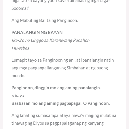
mga tao sa bayang yaon kaysa dinanas ng mga taga-
Sodoma!”
Ang Mabuting Balita ng Panginoon.
PANALANGIN NG BAYAN
Ika-26 na Linggo sa Karaniwang Panahon
Huwebes
Lumapit tayo sa Panginoon ng ani, at ipanalangin natin
ang mga pangangailangan ng Simbahan at ng buong
mundo.
Panginoon, dinggin mo ang aming panalangin.
o kaya
Basbasan mo ang aming pagpapagal, O Panginoon.
Ang lahat ng sumasampalataya nawa’y maging mulat na
tinawag ng Diyos sa pagpapalaganap ng kanyang