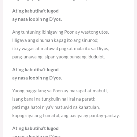
Ating kabutiha’t lugod
ay nasa loobin ng D’yos.
Ang tuntuning ibinigay ng Poon ay wastong utos,
liligaya ang sinuman kapag ito ang sinunod;
ito’y wagas at matuwid pagkat mula ito sa Diyos,
pang-unawa ng isipan yaong bungang idudulot.
Ating kabutiha’t lugod
ay nasa loobin ng D’yos.
Yaong paggalang sa Poon ay marapat at mabuti,
isang banal na tungkulin na iiral na parati;
pati mga hatol niya’y matuwid na kahatulan,
kapag siya ang humatol, ang pasiya ay pantay-pantay.
Ating kabutiha’t lugod
ay nasa loobin ng D’yos.