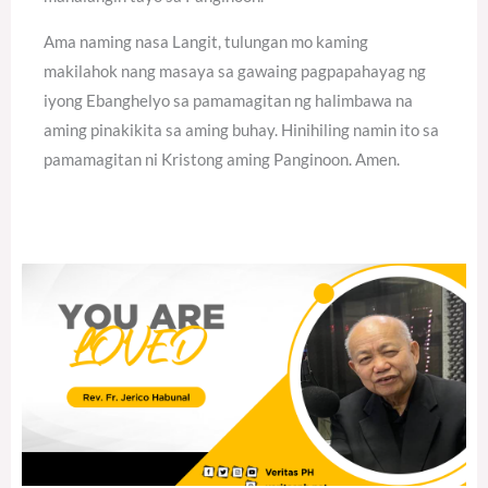
Ama naming nasa Langit, tulungan mo kaming
makilahok nang masaya sa gawaing pagpapahayag ng
iyong Ebanghelyo sa pamamagitan ng halimbawa na
aming pinakikita sa aming buhay. Hinihiling namin ito sa
pamamagitan ni Kristong aming Panginoon. Amen.