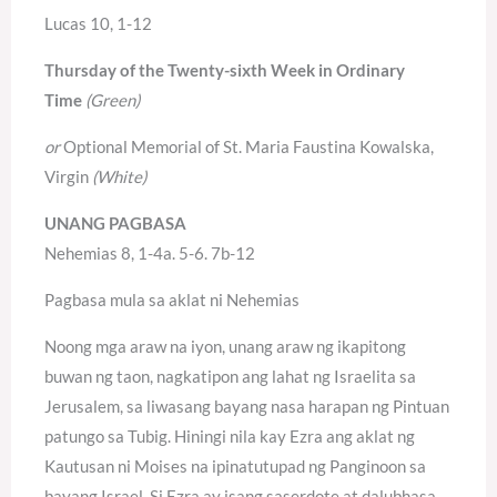
Lucas 10, 1-12
Thursday of the Twenty-sixth Week in Ordinary
Time
(Green)
or
Optional Memorial of St. Maria Faustina Kowalska,
Virgin
(White)
UNANG PAGBASA
Nehemias 8, 1-4a. 5-6. 7b-12
Pagbasa mula sa aklat ni Nehemias
Noong mga araw na iyon, unang araw ng ikapitong
buwan ng taon, nagkatipon ang lahat ng Israelita sa
Jerusalem, sa liwasang bayang nasa harapan ng Pintuan
patungo sa Tubig. Hiningi nila kay Ezra ang aklat ng
Kautusan ni Moises na ipinatutupad ng Panginoon sa
bayang Israel. Si Ezra ay isang saserdote at dalubhasa