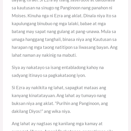
sa kautusan na sinugo ng Panginoon nang panahon ni
Moises. Kinuha nga ni Ezra ang aklat. Dinala niya ito sa
kapulungang binubuo ng mga lalaki, babae at mga
batang may sapat nang gulang at pang-unawa. Mula sa
umaga hanggang tanghali, binasa niya ang Kautusan sa
harapan ng mga taong natitipon sa liwasang bayan. Ang
lahat naman ay nakinig na mabuti.
Siya ay nakatayo sa isang entabladong kahoy na
sadyang itinayo sa pagkakataong iyon.
Si Ezra ay nakikita ng lahat, sapagkat mataas ang
kanyang kinatatayuan. Ang lahat ay tumayo nang
buksan niya ang aklat. “Purihin ang Panginoon, ang
dakilang Diyos!” ang wika niya.
Ang lahat ay nagtaas ng kanilang mga kamay at