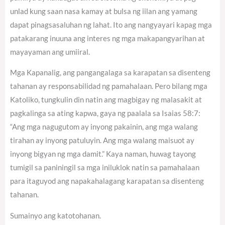
unlad kung saan nasa kamay at bulsa ng iilan ang yamang
dapat pinagsasaluhan ng lahat. Ito ang nangyayari kapag mga
patakarang inuuna ang interes ng mga makapangyarihan at
mayayaman ang umiiral.
Mga Kapanalig, ang pangangalaga sa karapatan sa disenteng
tahanan ay responsabilidad ng pamahalaan. Pero bilang mga
Katoliko, tungkulin din natin ang magbigay ng malasakit at
pagkalinga sa ating kapwa, gaya ng paalala sa Isaias 58:7:
“Ang mga nagugutom ay inyong pakainin, ang mga walang
tirahan ay inyong patuluyin. Ang mga walang maisuot ay
inyong bigyan ng mga damit.” Kaya naman, huwag tayong
tumigil sa paniningil sa mga iniluklok natin sa pamahalaan
para itaguyod ang napakahalagang karapatan sa disenteng
tahanan.
Sumainyo ang katotohanan.