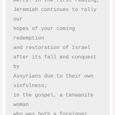
mercy: in the first reading,

Jeremiah continues to rally 
our

hopes of your coming 
redemption

and restoration of Israel

after its fall and conquest 
by

Assyrians due to their own 
sinfulness;

in the gospel, a Canaanite 
woman

who was both a foreigner 
