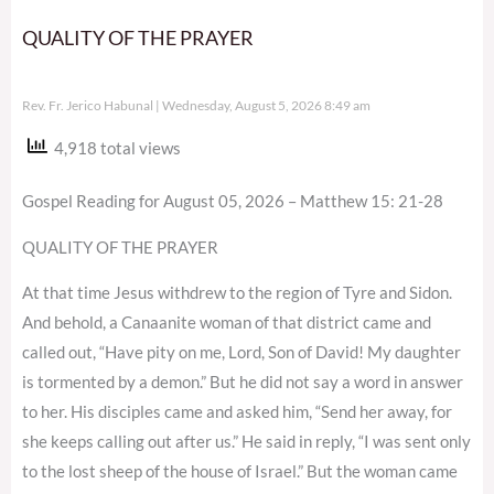
QUALITY OF THE PRAYER
Rev. Fr. Jerico Habunal
Wednesday, August 5, 2026 8:49 am
4,918 total views
Gospel Reading for August 05, 2026 – Matthew 15: 21-28
QUALITY OF THE PRAYER
At that time Jesus withdrew to the region of Tyre and Sidon.
And behold, a Canaanite woman of that district came and
called out, “Have pity on me, Lord, Son of David! My daughter
is tormented by a demon.” But he did not say a word in answer
to her. His disciples came and asked him, “Send her away, for
she keeps calling out after us.” He said in reply, “I was sent only
to the lost sheep of the house of Israel.” But the woman came