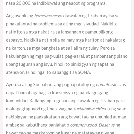
nasa 20,000 na indibidwal ang naabot ng programa.
Ang usapin ng
homelessness
o kawalan ng tirahan ay isa sa
pinakalantad na problema sa ating mga siyudad. Nakikita
natin ito sa mga nakatira sa lansangan o pampublikong
espasyo. Nakikita natin sila na may mga kariton at nakalatag
na karton, sa mga bangketa at sa ilalim ng tulay. Pero sa
kakulangan ng mga pag-uulat, pag-aaral, at pambansang plano
upang tugunan ang isyu, hindi ito binibigyan ng sapat na
atensyon. Hindi nga ito nabanggit sa SONA.
Ayon sa ating Simbahan, ang pagpapatuloy ng
homelessless
ay
dapat bumabagabag sa konsensya ng pandaigdigang
komunidad.
Kailangang tugunan ang kawalan ng tirahan para
makapagtaguyod ng tinatawag na
sustainable cities
kung saan
nabibigyan ng pagkakataon ang bawat tao na umunlad at mag-
ambag sa kabutihang panlahat o
common good
.
Deserve
ng
bawat tao na magkaroon ng lugar na matatawag niyang