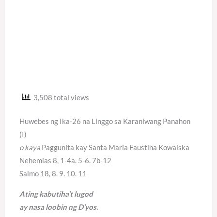
3,508 total views
Huwebes ng Ika-26 na Linggo sa Karaniwang Panahon
(I)
o kaya
Paggunita kay Santa Maria Faustina Kowalska
Nehemias 8, 1-4a. 5-6. 7b-12
Salmo 18, 8. 9. 10. 11
Ating kabutiha’t lugod
ay nasa loobin ng D’yos.