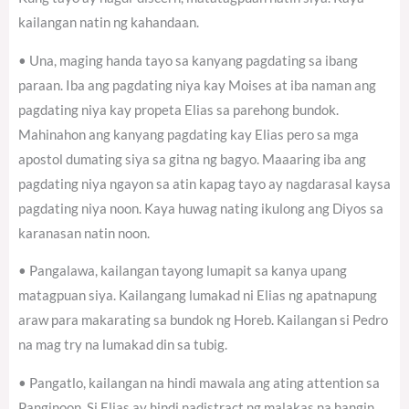
kailangan natin ng kahandaan.
• Una, maging handa tayo sa kanyang pagdating sa ibang
paraan. Iba ang pagdating niya kay Moises at iba naman ang
pagdating niya kay propeta Elias sa parehong bundok.
Mahinahon ang kanyang pagdating kay Elias pero sa mga
apostol dumating siya sa gitna ng bagyo. Maaaring iba ang
pagdating niya ngayon sa atin kapag tayo ay nagdarasal kaysa
pagdating niya noon. Kaya huwag nating ikulong ang Diyos sa
karanasan natin noon.
• Pangalawa, kailangan tayong lumapit sa kanya upang
matagpuan siya. Kailangang lumakad ni Elias ng apatnapung
araw para makarating sa bundok ng Horeb. Kailangan si Pedro
na mag try na lumakad din sa tubig.
• Pangatlo, kailangan na hindi mawala ang ating attention sa
Panginoon. Si Elias ay hindi nadistract ng malakas na hangin,