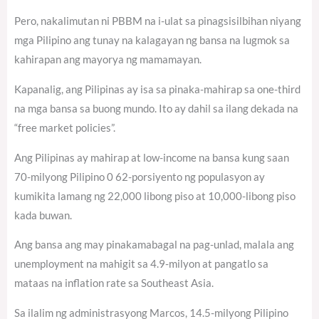
Pero, nakalimutan ni PBBM na i-ulat sa pinagsisilbihan niyang
mga Pilipino ang tunay na kalagayan ng bansa na lugmok sa
kahirapan ang mayorya ng mamamayan.
Kapanalig, ang Pilipinas ay isa sa pinaka-mahirap sa one-third
na mga bansa sa buong mundo. Ito ay dahil sa ilang dekada na
“free market policies”.
Ang Pilipinas ay mahirap at low-income na bansa kung saan
70-milyong Pilipino 0 62-porsiyento ng populasyon ay
kumikita lamang ng 22,000 libong piso at 10,000-libong piso
kada buwan.
Ang bansa ang may pinakamabagal na pag-unlad, malala ang
unemployment na mahigit sa 4.9-milyon at pangatlo sa
mataas na inflation rate sa Southeast Asia.
Sa ilalim ng administrasyong Marcos, 14.5-milyong Pilipino