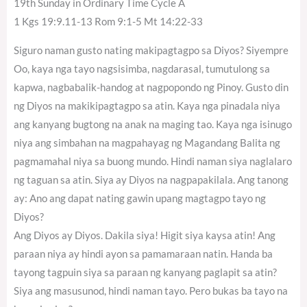
19th Sunday in Ordinary Time Cycle A
1 Kgs 19:9.11-13 Rom 9:1-5 Mt 14:22-33
Siguro naman gusto nating makipagtagpo sa Diyos? Siyempre
Oo, kaya nga tayo nagsisimba, nagdarasal, tumutulong sa
kapwa, nagbabalik-handog at nagpopondo ng Pinoy. Gusto din
ng Diyos na makikipagtagpo sa atin. Kaya nga pinadala niya
ang kanyang bugtong na anak na maging tao. Kaya nga isinugo
niya ang simbahan na magpahayag ng Magandang Balita ng
pagmamahal niya sa buong mundo. Hindi naman siya naglalaro
ng taguan sa atin. Siya ay Diyos na nagpapakilala. Ang tanong
ay: Ano ang dapat nating gawin upang magtagpo tayo ng
Diyos?
Ang Diyos ay Diyos. Dakila siya! Higit siya kaysa atin! Ang
paraan niya ay hindi ayon sa pamamaraan natin. Handa ba
tayong tagpuin siya sa paraan ng kanyang paglapit sa atin?
Siya ang masusunod, hindi naman tayo. Pero bukas ba tayo na