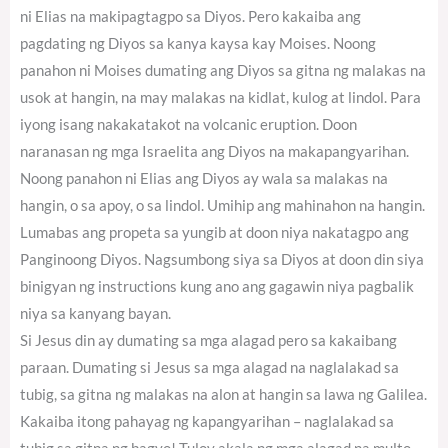
ni Elias na makipagtagpo sa Diyos. Pero kakaiba ang
pagdating ng Diyos sa kanya kaysa kay Moises. Noong
panahon ni Moises dumating ang Diyos sa gitna ng malakas na
usok at hangin, na may malakas na kidlat, kulog at lindol. Para
iyong isang nakakatakot na volcanic eruption. Doon
naranasan ng mga Israelita ang Diyos na makapangyarihan.
Noong panahon ni Elias ang Diyos ay wala sa malakas na
hangin, o sa apoy, o sa lindol. Umihip ang mahinahon na hangin.
Lumabas ang propeta sa yungib at doon niya nakatagpo ang
Panginoong Diyos. Nagsumbong siya sa Diyos at doon din siya
binigyan ng instructions kung ano ang gagawin niya pagbalik
niya sa kanyang bayan.
Si Jesus din ay dumating sa mga alagad pero sa kakaibang
paraan. Dumating si Jesus sa mga alagad na naglalakad sa
tubig, sa gitna ng malakas na alon at hangin sa lawa ng Galilea.
Kakaiba itong pahayag ng kapangyarihan – naglalakad sa