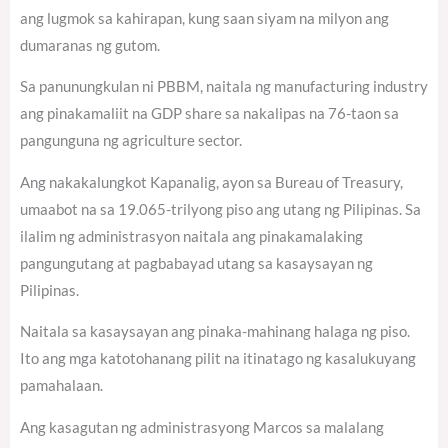
ang lugmok sa kahirapan, kung saan siyam na milyon ang
dumaranas ng gutom.
Sa panunungkulan ni PBBM, naitala ng manufacturing industry
ang pinakamaliit na GDP share sa nakalipas na 76-taon sa
pangunguna ng agriculture sector.
Ang nakakalungkot Kapanalig, ayon sa Bureau of Treasury,
umaabot na sa 19.065-trilyong piso ang utang ng Pilipinas. Sa
ilalim ng administrasyon naitala ang pinakamalaking
pangungutang at pagbabayad utang sa kasaysayan ng
Pilipinas.
Naitala sa kasaysayan ang pinaka-mahinang halaga ng piso.
Ito ang mga katotohanang pilit na itinatago ng kasalukuyang
pamahalaan.
Ang kasagutan ng administrasyong Marcos sa malalang