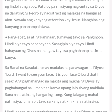
ng lindol at ng apoy. Patuloy pa rin siyang nag-antay sa Diyos
na darating. Si Pedro ay nadistract ng malakas na hangin at
alon. Nawala ang kanyang attention kay Jesus. Nanghina ang
kanyang pananampalataya.
• Pang-apat, sa ating kahinaan, tumawag tayo sa Panginoon.
Hindi niya tayo pababayaan. Sasagipin niya tayo. Hindi
hahayaan ng Diyos na maligaw tayo sa paghahanap natin sa
kanya.
Sa Banal na Kasulatan may madalas na panawagan sa Diyos:
“Lord , I want to see your face. It is your face O Lord that I
seek.” Ang paghahangad na makita ang mukha ng Diyos ay
paghahangad na lumapit sa kanya upang lalo siyang makilala.
Sana nasa atin ang hangaring itong. Kung talagang mahal
natin siya, lumalapit tayo sa kanya at kinikilala natin siya.
Hindi lang tayo ang naghahanap sa kanya. Ang Diyos mismo ay