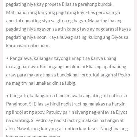
pagdating niya kay propeta Elias sa parehong bundok.
Mahinahon ang kanyang pagdating kay Elias pero sa mga
apostol dumating siya sa gitna ng bagyo. Maaaring iba ang
pagdating niya ngayon sa atin kapag tayo ay nagdarasal kaysa
pagdating niya noon. Kaya huwag nating ikulong ang Diyos sa
karanasan natin noon.
• Pangalawa, kailangan tayong lumapit sa kanya upang
matagpuan siya. Kailangang lumakad ni Elias ng apatnapung
araw para makarating sa bundok ng Horeb. Kailangan si Pedro
na mag try na lumakad din sa tubig.
• Pangatlo, kailangan na hindi mawala ang ating attention sa
Panginoon. Si Elias ay hindi nadistract ng malakas na hangin,
ng lindol at ng apoy. Patuloy pa rin siyang nag-antay sa Diyos
na darating. Si Pedro ay nadistract ng malakas na hangin at
alon. Nawala ang kanyang attention kay Jesus. Nanghina ang
kanyang pananampalataya.