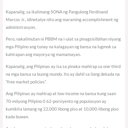
Kapanalig, sa ikalimang SONA ng Pangulong Ferdinand
Marcos Jr., idinetalye nito ang maraming accomplishment ng
administrasyon.
Pero, nakalimutan ni PBBM na i-ulat sa pinagsisilbihan niyang
mga Pilipino ang tunay na kalagayan ng bansa na lugmok sa
kahirapan ang mayorya ng mamamayan.
Kapanalig, ang Pilipinas ay isa sa pinaka-mahirap sa one-third
na mga bansa sa buong mundo. Ito ay dahil sa ilang dekada na
“free market policies”.
Ang Pilipinas ay mahirap at low-income na bansa kung saan
70-milyong Pilipino 0 62-porsiyento ng populasyon ay
kumikita lamang ng 22,000 libong piso at 10,000-libong piso
kada buwan.