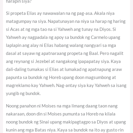
harapin siya?
Si propeta Elias ay nawawalan na ng pag-asa. Akala niya
matagumpay na siya. Napatunayan na niya sa harap ng haring
si Acas at ng mga tao na si Yahweh ang tunay na Diyos. Si
Yahweh ay nagpadala ng apoy sa bundok ng Carmelo upang
laplapin ang alay ni Elias habang walang nangyari sa mga
dasal at sayaw ng apatnaraang propeta ng Baal. Pero nagalit
ang reynang si Jezebel at nangakong ipapapatay siya. Kaya
dali-daling tumakas si Elias at lumakad ng apatnapung araw
papunta sa bundok ng Horeb upang doon magsumbong at
magreklamo kay Yahweh. Nag-antay siya kay Yahweh sa isang
yungib ng bundok.
Noong panahon ni Moises na mga limang daang taon nang
nakaraan, doon din si Moises pumunta sa Horeb na kilala
noong bundok ng Sinai upang makipagtagpo sa Diyos at upang
kunin ang mga Batas niya. Kaya sa bundok na ito ay gusto rin