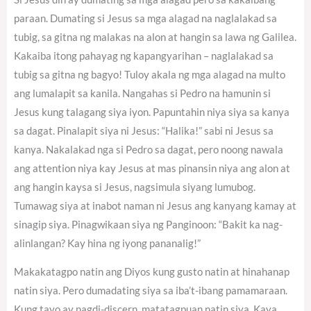
paraan. Dumating si Jesus sa mga alagad na naglalakad sa
tubig, sa gitna ng malakas na alon at hangin sa lawa ng Galilea.
Kakaiba itong pahayag ng kapangyarihan – naglalakad sa
tubig sa gitna ng bagyo! Tuloy akala ng mga alagad na multo
ang lumalapit sa kanila. Nangahas si Pedro na hamunin si
Jesus kung talagang siya iyon. Papuntahin niya siya sa kanya
sa dagat. Pinalapit siya ni Jesus: “Halika!” sabi ni Jesus sa
kanya. Nakalakad nga si Pedro sa dagat, pero noong nawala
ang attention niya kay Jesus at mas pinansin niya ang alon at
ang hangin kaysa si Jesus, nagsimula siyang lumubog.
Tumawag siya at inabot naman ni Jesus ang kanyang kamay at
sinagip siya. Pinagwikaan siya ng Panginoon: “Bakit ka nag-
alinlangan? Kay hina ng iyong pananalig!”
Makakatagpo natin ang Diyos kung gusto natin at hinahanap
natin siya. Pero dumadating siya sa iba’t-ibang pamamaraan.
Kung tayo ay nagdi-discern, matatagpuan natin siya. Kaya