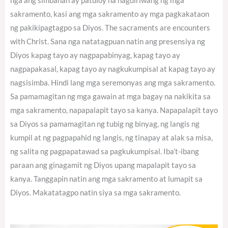
nga ang simbahan ay patuloy na nagdiriwang ng mga
sakramento, kasi ang mga sakramento ay mga pagkakataon
ng pakikipagtagpo sa Diyos. The sacraments are encounters
with Christ. Sana nga natatagpuan natin ang presensiya ng
Diyos kapag tayo ay nagpapabinyag, kapag tayo ay
nagpapakasal, kapag tayo ay nagkukumpisal at kapag tayo ay
nagsisimba. Hindi lang mga seremonyas ang mga sakramento.
Sa pamamagitan ng mga gawain at mga bagay na nakikita sa
mga sakramento, napapalapit tayo sa kanya. Napapalapit tayo
sa Diyos sa pamamagitan ng tubig ng binyag, ng langis ng
kumpil at ng pagpapahid ng langis, ng tinapay at alak sa misa,
ng salita ng pagpapatawad sa pagkukumpisal. Iba’t-ibang
paraan ang ginagamit ng Diyos upang mapalapit tayo sa
kanya. Tanggapin natin ang mga sakramento at lumapit sa
Diyos. Makatatagpo natin siya sa mga sakramento.