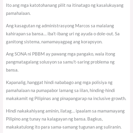
Ito ang mga katotohanang pilit na itinatago ng kasalukuyang
pamahalaan.
Ang kasagutan ng administrasyong Marcos sa malalang
kahirapan sa bansa… iba’t-ibang uri ng ayuda o dole-out. Sa
ganitong sistema, namamayagpag ang korapsyon.
Ang SONA ni PBBM ay pawang mga pangako, wala itong
pangmatagalang solusyon sa samu’t-saring problema ng
bansa.
Kapanalig, hanggat hindi nababago ang mga polisiya ng
pamahalaan na pumapabor lamang sa iilan, hinding-hindi
makakamit ng Pilipinas ang pinapangarap na inclusive growth.
Hindi nakakahiyang aminin, ilatag… ipaalam sa mamamayang
Pilipino ang tunay na kalagayan ng bansa. Bagkus,
makakatulong ito para sama-samang tugunan ang suliranin.