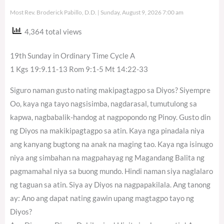
Most Rev. Broderick Pabillo, D.D.
Sunday, August 9, 2026 7:00 am
4,364 total views
19th Sunday in Ordinary Time Cycle A
1 Kgs 19:9.11-13 Rom 9:1-5 Mt 14:22-33
Siguro naman gusto nating makipagtagpo sa Diyos? Siyempre
Oo, kaya nga tayo nagsisimba, nagdarasal, tumutulong sa
kapwa, nagbabalik-handog at nagpopondo ng Pinoy. Gusto din
ng Diyos na makikipagtagpo sa atin. Kaya nga pinadala niya
ang kanyang bugtong na anak na maging tao. Kaya nga isinugo
niya ang simbahan na magpahayag ng Magandang Balita ng
pagmamahal niya sa buong mundo. Hindi naman siya naglalaro
ng taguan sa atin. Siya ay Diyos na nagpapakilala. Ang tanong
ay: Ano ang dapat nating gawin upang magtagpo tayo ng
Diyos?