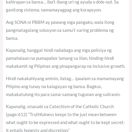
kahirapan sa bansa… iba’t-ibang uri ng ayuda o dole-out. Sa
ganitong sistema, namamayagpag ang korapsyon.
Ang SONA ni PBBM ay pawang mga pangako, wala itong
pangmatagalang solusyon sa samu’t-saring problema ng
bansa.
Kapanalig, hanggat hindi nababago ang mga polisiya ng
pamahalaan na pumapabor lamang sa iilan, hinding-hindi
makakamit ng Pilipinas ang pinapangarap na inclusive growth.
Hindi nakakahiyang aminin, ilatag… ipaalam sa mamamayang
Pilipino ang tunay na kalagayan ng bansa. Bagkus,
makakatulong ito para sama-samang tugunan ang suliranin.
Kapanalig, sinasabi sa Catechism of the Catholic Church
(page:612) “Truthfulness keeps to the just mean between
what ought to be expressed and what ought to be kept secret:
it entails honesty and discretion.”