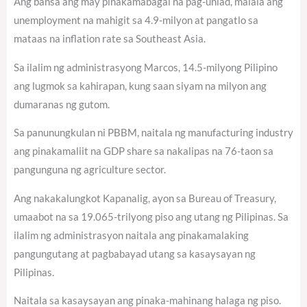
Ang bansa ang may pinakamabagal na pag-unlad, malala ang
unemployment na mahigit sa 4.9-milyon at pangatlo sa
mataas na inflation rate sa Southeast Asia.
Sa ilalim ng administrasyong Marcos, 14.5-milyong Pilipino
ang lugmok sa kahirapan, kung saan siyam na milyon ang
dumaranas ng gutom.
Sa panunungkulan ni PBBM, naitala ng manufacturing industry
ang pinakamaliit na GDP share sa nakalipas na 76-taon sa
pangunguna ng agriculture sector.
Ang nakakalungkot Kapanalig, ayon sa Bureau of Treasury,
umaabot na sa 19.065-trilyong piso ang utang ng Pilipinas. Sa
ilalim ng administrasyon naitala ang pinakamalaking
pangungutang at pagbabayad utang sa kasaysayan ng
Pilipinas.
Naitala sa kasaysayan ang pinaka-mahinang halaga ng piso.