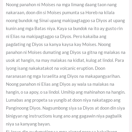
Noong panahon ni Moises na mga limang daang taon nang
nakaraan, doon din si Moises pumunta sa Horeb na kilala
noong bundok ng Sinai upang makipagtagpo sa Diyos at upang
kunin ang mga Batas niya. Kaya sa bundok na ito ay gusto rin
ni Elias na makipagtagpo sa Diyos. Pero kakaiba ang
pagdating ng Diyos sa kanya kaysa kay Moises. Noong
panahon ni Moises dumating ang Diyos sa gitna ng malakas na
usok at hangin, na may malakas na kidlat, kulog at lindol. Para
iyong isang nakakatakot na volcanic eruption. Doon
naranasan ng mga Israelita ang Diyos na makapangyarihan.
Noong panahon ni Elias ang Diyos ay wala sa malakas na
hangin, o sa apoy, o sa lindol. Umihip ang mahinahon na hangin.
Lumabas ang propeta sa yungib at doon niya nakatagpo ang
Panginoong Diyos. Nagsumbong siya sa Diyos at doon din siya
binigyan ng instructions kung ano ang gagawin niya pagbalik
niya sa kanyang bayan.
Si Jesus din ay dumating sa mga alagad pero sa kakaibang