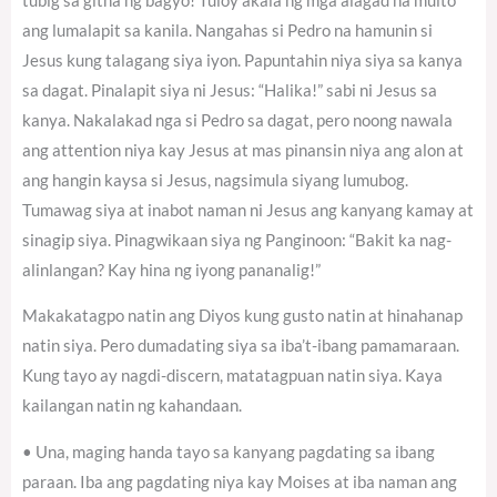
tubig sa gitna ng bagyo! Tuloy akala ng mga alagad na multo
ang lumalapit sa kanila. Nangahas si Pedro na hamunin si
Jesus kung talagang siya iyon. Papuntahin niya siya sa kanya
sa dagat. Pinalapit siya ni Jesus: “Halika!” sabi ni Jesus sa
kanya. Nakalakad nga si Pedro sa dagat, pero noong nawala
ang attention niya kay Jesus at mas pinansin niya ang alon at
ang hangin kaysa si Jesus, nagsimula siyang lumubog.
Tumawag siya at inabot naman ni Jesus ang kanyang kamay at
sinagip siya. Pinagwikaan siya ng Panginoon: “Bakit ka nag-
alinlangan? Kay hina ng iyong pananalig!”
Makakatagpo natin ang Diyos kung gusto natin at hinahanap
natin siya. Pero dumadating siya sa iba’t-ibang pamamaraan.
Kung tayo ay nagdi-discern, matatagpuan natin siya. Kaya
kailangan natin ng kahandaan.
• Una, maging handa tayo sa kanyang pagdating sa ibang
paraan. Iba ang pagdating niya kay Moises at iba naman ang