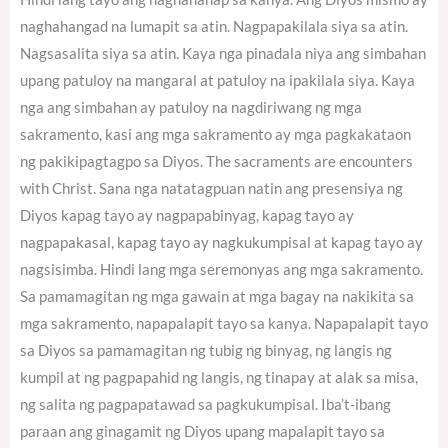
naghahangad na lumapit sa atin. Nagpapakilala siya sa atin.
Nagsasalita siya sa atin. Kaya nga pinadala niya ang simbahan
upang patuloy na mangaral at patuloy na ipakilala siya. Kaya
nga ang simbahan ay patuloy na nagdiriwang ng mga
sakramento, kasi ang mga sakramento ay mga pagkakataon
ng pakikipagtagpo sa Diyos. The sacraments are encounters
with Christ. Sana nga natatagpuan natin ang presensiya ng
Diyos kapag tayo ay nagpapabinyag, kapag tayo ay
nagpapakasal, kapag tayo ay nagkukumpisal at kapag tayo ay
nagsisimba. Hindi lang mga seremonyas ang mga sakramento.
Sa pamamagitan ng mga gawain at mga bagay na nakikita sa
mga sakramento, napapalapit tayo sa kanya. Napapalapit tayo
sa Diyos sa pamamagitan ng tubig ng binyag, ng langis ng
kumpil at ng pagpapahid ng langis, ng tinapay at alak sa misa,
ng salita ng pagpapatawad sa pagkukumpisal. Iba’t-ibang
paraan ang ginagamit ng Diyos upang mapalapit tayo sa