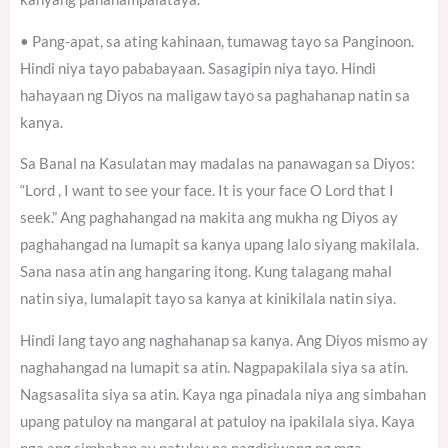
• Pang-apat, sa ating kahinaan, tumawag tayo sa Panginoon.
Hindi niya tayo pababayaan. Sasagipin niya tayo. Hindi
hahayaan ng Diyos na maligaw tayo sa paghahanap natin sa
kanya.
Sa Banal na Kasulatan may madalas na panawagan sa Diyos:
“Lord , I want to see your face. It is your face O Lord that I
seek.” Ang paghahangad na makita ang mukha ng Diyos ay
paghahangad na lumapit sa kanya upang lalo siyang makilala.
Sana nasa atin ang hangaring itong. Kung talagang mahal
natin siya, lumalapit tayo sa kanya at kinikilala natin siya.
Hindi lang tayo ang naghahanap sa kanya. Ang Diyos mismo ay
naghahangad na lumapit sa atin. Nagpapakilala siya sa atin.
Nagsasalita siya sa atin. Kaya nga pinadala niya ang simbahan
upang patuloy na mangaral at patuloy na ipakilala siya. Kaya