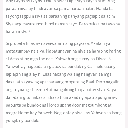
Ang Diyos ay Diyos. Dakila siya! Higit siya kaysa atin! Ang
paraan niya ay hindi ayon sa pamamaraan natin. Handa ba
tayong tagpuin siya sa paraan ng kanyang paglapit sa atin?
Siya ang masusunod, hindi naman tayo. Pero bukas ba tayo na
harapin siya?
Si propeta Elias ay nawawalan na ng pag-asa. Akala niya
matagumpay na siya. Napatunayan na niya sa harap ng haring
si Acas at ng mga tao na si Yahweh ang tunay na Diyos. Si
Yahweh ay nagpadala ng apoy sa bundok ng Carmelo upang
laplapin ang alay ni Elias habang walang nangyari sa mga
dasal at sayaw ng apatnaraang propeta ng Baal. Pero nagalit
ang reynang si Jezebel at nangakong ipapapatay siya. Kaya
dali-daling tumakas si Elias at lumakad ng apatnapung araw
papunta sa bundok ng Horeb upang doon magsumbong at
magreklamo kay Yahweh. Nag-antay siya kay Yahweh sa isang
yungib ng bundok.