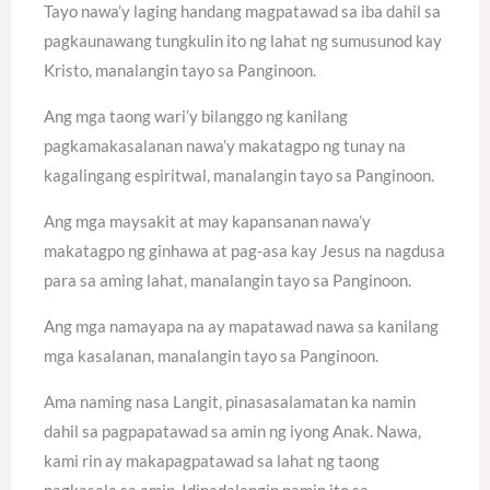
Tayo nawa’y laging handang magpatawad sa iba dahil sa
pagkaunawang tungkulin ito ng lahat ng sumusunod kay
Kristo, manalangin tayo sa Panginoon.
Ang mga taong wari’y bilanggo ng kanilang
pagkamakasalanan nawa’y makatagpo ng tunay na
kagalingang espiritwal, manalangin tayo sa Panginoon.
Ang mga maysakit at may kapansanan nawa’y
makatagpo ng ginhawa at pag-asa kay Jesus na nagdusa
para sa aming lahat, manalangin tayo sa Panginoon.
Ang mga namayapa na ay mapatawad nawa sa kanilang
mga kasalanan, manalangin tayo sa Panginoon.
Ama naming nasa Langit, pinasasalamatan ka namin
dahil sa pagpapatawad sa amin ng iyong Anak. Nawa,
kami rin ay makapagpatawad sa lahat ng taong
nagkasala sa amin. Idinadalangin namin ito sa