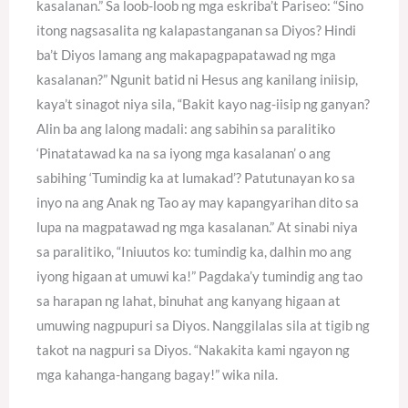
kasalanan.” Sa loob-loob ng mga eskriba’t Pariseo: “Sino
itong nagsasalita ng kalapastanganan sa Diyos? Hindi
ba’t Diyos lamang ang makapagpapatawad ng mga
kasalanan?” Ngunit batid ni Hesus ang kanilang iniisip,
kaya’t sinagot niya sila, “Bakit kayo nag-iisip ng ganyan?
Alin ba ang lalong madali: ang sabihin sa paralitiko
‘Pinatatawad ka na sa iyong mga kasalanan’ o ang
sabihing ‘Tumindig ka at lumakad’? Patutunayan ko sa
inyo na ang Anak ng Tao ay may kapangyarihan dito sa
lupa na magpatawad ng mga kasalanan.” At sinabi niya
sa paralitiko, “Iniuutos ko: tumindig ka, dalhin mo ang
iyong higaan at umuwi ka!” Pagdaka’y tumindig ang tao
sa harapan ng lahat, binuhat ang kanyang higaan at
umuwing nagpupuri sa Diyos. Nanggilalas sila at tigib ng
takot na nagpuri sa Diyos. “Nakakita kami ngayon ng
mga kahanga-hangang bagay!” wika nila.