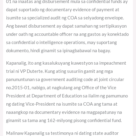
01 na inaatas ang disbursement mula sa confidential funds ay
dapat suportado ng documentary evidence of payment at
isumite sa specialized audit ng COA sa selyadong envelope.
Ang bawat disbursement ay dapat samahan ng sertipikasyon
under oath ng accountable officer na ang gastos ay konektado
sa confidential o intelligence operations, may suportang
dokumento, hindi ginamit sa ipinagbabawal na bagay.
Kapanalig, ito ang kasalukuyang kuwestyon sa impeachment
trial ni VP Duterte. Kung ating susuriin gamit ang mga
panununtunan sa government auditing code at joint circular
no.2015-01, nabigo, at nagkulang ang Office of the Vice
President at Department of Education sa ilalim ng pamumuno
ng dating Vice-President na isumite sa COA ang tama at
naaangkop na documentary evidence na magpapatunay na
ginamit sa tama ang 162-milyong pisong confidential fund.
Malinaw Kapanalig sa testimonya ni dating state auditor