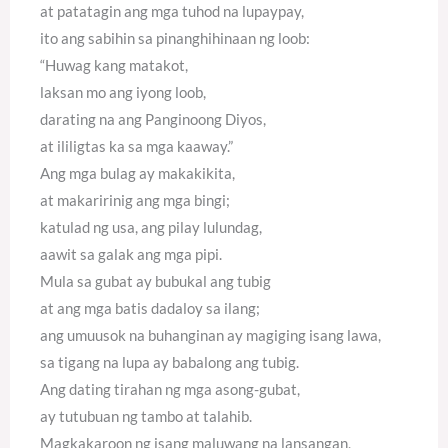
at patatagin ang mga tuhod na lupaypay,
ito ang sabihin sa pinanghihinaan ng loob:
“Huwag kang matakot,
laksan mo ang iyong loob,
darating na ang Panginoong Diyos,
at ililigtas ka sa mga kaaway.”
Ang mga bulag ay makakikita,
at makaririnig ang mga bingi;
katulad ng usa, ang pilay lulundag,
aawit sa galak ang mga pipi.
Mula sa gubat ay bubukal ang tubig
at ang mga batis dadaloy sa ilang;
ang umuusok na buhanginan ay magiging isang lawa,
sa tigang na lupa ay babalong ang tubig.
Ang dating tirahan ng mga asong-gubat,
ay tutubuan ng tambo at talahib.
Magkakaroon ng isang maluwang na lansangan,