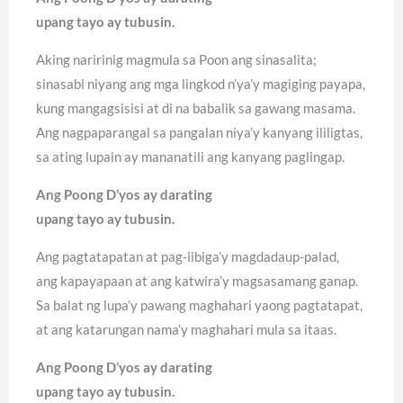
upang tayo ay tubusin.
Aking naririnig magmula sa Poon ang sinasalita;
sinasabi niyang ang mga lingkod n’ya’y magiging payapa,
kung mangagsisisi at di na babalik sa gawang masama.
Ang nagpaparangal sa pangalan niya’y kanyang ililigtas,
sa ating lupain ay mananatili ang kanyang paglingap.
Ang Poong D’yos ay darating
upang tayo ay tubusin.
Ang pagtatapatan at pag-iibiga’y magdadaup-palad,
ang kapayapaan at ang katwira’y magsasamang ganap.
Sa balat ng lupa’y pawang maghahari yaong pagtatapat,
at ang katarungan nama’y maghahari mula sa itaas.
Ang Poong D’yos ay darating
upang tayo ay tubusin.