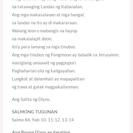
na tatawaging Landas ng Kabanalan.
Ang mga makasalanan at mga hangal,
sa landas na ito ay di makararaan.
Walang leon o mabangis na hayop
na makalalapit doon;
ito’y para lamang sa mga tinubos.
Ang mga tinubos ng Panginoon ay babalik sa Jerusalem,
masiglang umaawit ng pagpupuri.
Paghaharian sila ng kaligayahan.
Lungkot at dalamhati ay mapapalitan
ng tuwa at galak magpakailanman.
Ang Salita ng Diyos.
SALMONG TUGUNAN
Salmo 84, 9ab-10. 11-12. 13-14
Ang Poong D’yos ay darating