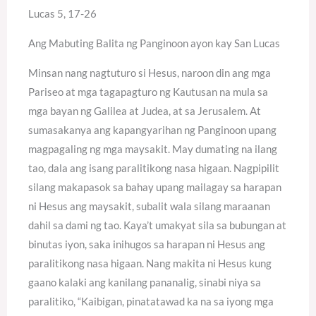
Lucas 5, 17-26
Ang Mabuting Balita ng Panginoon ayon kay San Lucas
Minsan nang nagtuturo si Hesus, naroon din ang mga
Pariseo at mga tagapagturo ng Kautusan na mula sa
mga bayan ng Galilea at Judea, at sa Jerusalem. At
sumasakanya ang kapangyarihan ng Panginoon upang
magpagaling ng mga maysakit. May dumating na ilang
tao, dala ang isang paralitikong nasa higaan. Nagpipilit
silang makapasok sa bahay upang mailagay sa harapan
ni Hesus ang maysakit, subalit wala silang maraanan
dahil sa dami ng tao. Kaya’t umakyat sila sa bubungan at
binutas iyon, saka inihugos sa harapan ni Hesus ang
paralitikong nasa higaan. Nang makita ni Hesus kung
gaano kalaki ang kanilang pananalig, sinabi niya sa
paralitiko, “Kaibigan, pinatatawad ka na sa iyong mga