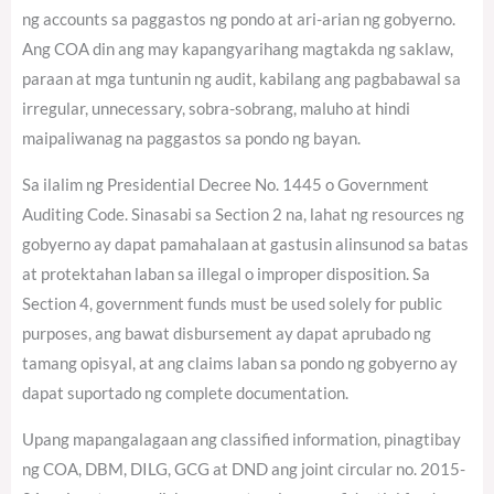
ng accounts sa paggastos ng pondo at ari-arian ng gobyerno.
Ang COA din ang may kapangyarihang magtakda ng saklaw,
paraan at mga tuntunin ng audit, kabilang ang pagbabawal sa
irregular, unnecessary, sobra-sobrang, maluho at hindi
maipaliwanag na paggastos sa pondo ng bayan.
Sa ilalim ng Presidential Decree No. 1445 o Government
Auditing Code. Sinasabi sa Section 2 na, lahat ng resources ng
gobyerno ay dapat pamahalaan at gastusin alinsunod sa batas
at protektahan laban sa illegal o improper disposition. Sa
Section 4, government funds must be used solely for public
purposes, ang bawat disbursement ay dapat aprubado ng
tamang opisyal, at ang claims laban sa pondo ng gobyerno ay
dapat suportado ng complete documentation.
Upang mapangalagaan ang classified information, pinagtibay
ng COA, DBM, DILG, GCG at DND ang joint circular no. 2015-