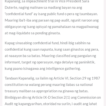
Kapanalig, sa impeachment trial ni Vice President Sara
Duterte, naging malinaw sa madlang bayan na ang
“confidential fund” ay isang public fund o pera ng taumbayan.
Maaring iba’t-iba ang paraan ng pag-audit, ngunit naroon ang
obligasyon ng isang opisyal ng pamahalaan na magpaliwanag
at mag-liquidate sa ponding ginasta.
Kapag sinasabing confidential fund, hindi ibig sabihin na
confidential kung saan napunta, kung saan ginastos ang pera,
at naaayon ba sa batas. Maaring classified ang pangalan ng
informant, target ng operasyon, mga detalye ng paniniktik,
kung paano isinagawa ang intelligence gathering.
Tandaan Kapanalig, sa ilalim ng Article VI, Section 29 ng 1987
constitution na walang perang maaring ilabas sa national
treasury maliban sa appropriation na ginawa ng batas.
Binibigyan din ng Article IX-D Section 2(1) ang Commission on
Audit ng kapangyarihan, otoridad na suriin, i-audit ang lahat