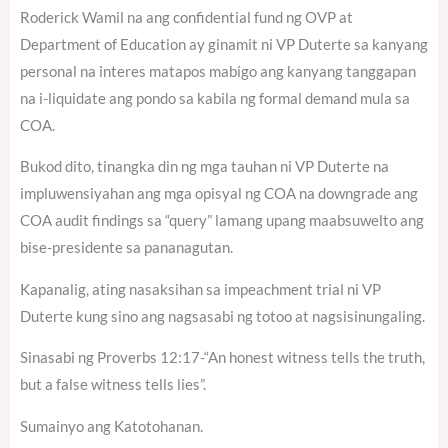
Roderick Wamil na ang confidential fund ng OVP at
Department of Education ay ginamit ni VP Duterte sa kanyang
personal na interes matapos mabigo ang kanyang tanggapan
na i-liquidate ang pondo sa kabila ng formal demand mula sa
COA.
Bukod dito, tinangka din ng mga tauhan ni VP Duterte na
impluwensiyahan ang mga opisyal ng COA na downgrade ang
COA audit findings sa “query” lamang upang maabsuwelto ang
bise-presidente sa pananagutan.
Kapanalig, ating nasaksihan sa impeachment trial ni VP
Duterte kung sino ang nagsasabi ng totoo at nagsisinungaling.
Sinasabi ng Proverbs 12:17-“An honest witness tells the truth,
but a false witness tells lies”.
Sumainyo ang Katotohanan.