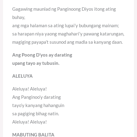
Gagawing maunlad ng Panginoong Diyos itong ating
buhay,
ang mga halaman sa ating lupai’y bubungang mainam;
sa harapan niya yaong maghahari’y pawang katarungan,
magiging payapa’t susunod ang madla sa kanyang daan.
Ang Poong D’yos ay darating
upang tayo ay tubusin.
ALELUYA
Aleluya! Aleluya!
Ang Panginoo’y darating
tayo’y kanyang hahanguin
sa pagiging bihag natin.
Aleluya! Aleluya!
MABUTING BALITA