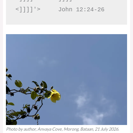
<]]]]'>     John 12:24-26
Photo by author, Anvaya Cove, Morong, Bataan, 21 July 2026.