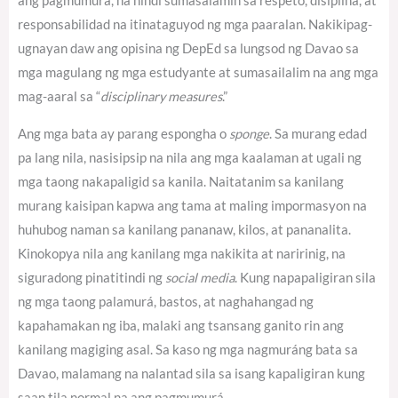
ang pagmumura, na hindi sumasalamin sa respeto, disiplina, at
responsabilidad na itinataguyod ng mga paaralan. Nakikipag-
ugnayan daw ang opisina ng DepEd sa lungsod ng Davao sa
mga magulang ng mga estudyante at sumasailalim na ang mga
mag-aaral sa “
disciplinary measures
.”
Ang mga bata ay parang espongha o
sponge
. Sa murang edad
pa lang nila, nasisipsip na nila ang mga kaalaman at ugali ng
mga taong nakapaligid sa kanila. Naitatanim sa kanilang
murang kaisipan kapwa ang tama at maling impormasyon na
huhubog naman sa kanilang pananaw, kilos, at pananalita.
Kinokopya nila ang kanilang mga nakikita at naririnig, na
siguradong pinatitindi ng
social media
. Kung napapaligiran sila
ng mga taong palamurá, bastos, at naghahangad ng
kapahamakan ng iba, malaki ang tsansang ganito rin ang
kanilang magiging asal. Sa kaso ng mga nagmuráng bata sa
Davao, malamang na nalantad sila sa isang kapaligiran kung
saan tila normal na ang pagmumurá.