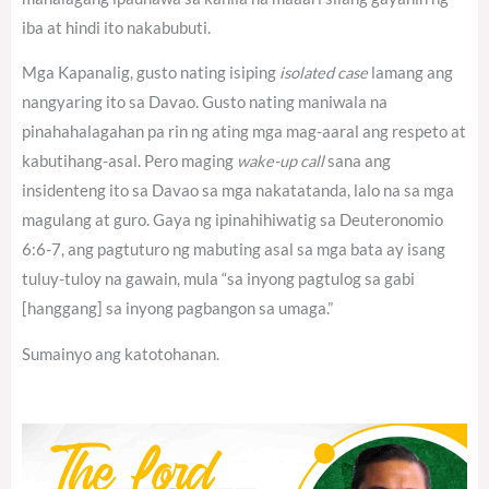
iba at hindi ito nakabubuti.
Mga Kapanalig, gusto nating isiping
isolated case
lamang ang
nangyaring ito sa Davao. Gusto nating maniwala na
pinahahalagahan pa rin ng ating mga mag-aaral ang respeto at
kabutihang-asal. Pero maging
wake-up call
sana ang
insidenteng ito sa Davao sa mga nakatatanda, lalo na sa mga
magulang at guro. Gaya ng ipinahihiwatig sa Deuteronomio
6:6-7, ang pagtuturo ng mabuting asal sa mga bata ay isang
tuluy-tuloy na gawain, mula “sa inyong pagtulog sa gabi
[hanggang] sa inyong pagbangon sa umaga.”
Sumainyo ang katotohanan.