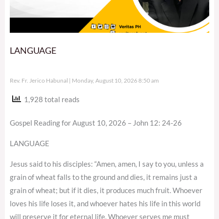
LANGUAGE
Rev. Fr. Jerico Habunal
Monday, August 10, 2026 8:50 am
1,928 total reads
Gospel Reading for August 10, 2026 – John 12: 24-26
LANGUAGE
Jesus said to his disciples: “Amen, amen, I say to you, unless a
grain of wheat falls to the ground and dies, it remains just a
grain of wheat; but if it dies, it produces much fruit. Whoever
loves his life loses it, and whoever hates his life in this world
will preserve it for eternal life. Whoever serves me must