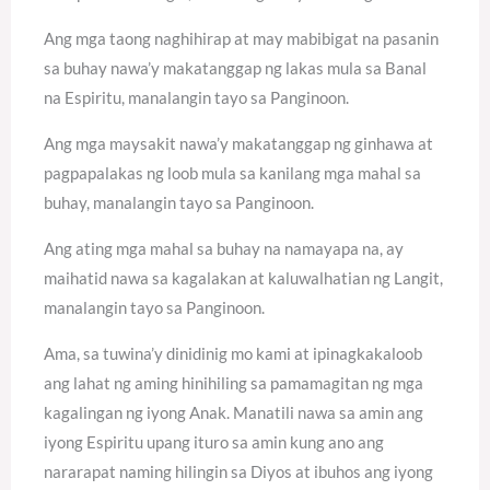
Ang mga taong naghihirap at may mabibigat na pasanin
sa buhay nawa’y makatanggap ng lakas mula sa Banal
na Espiritu, manalangin tayo sa Panginoon.
Ang mga maysakit nawa’y makatanggap ng ginhawa at
pagpapalakas ng loob mula sa kanilang mga mahal sa
buhay, manalangin tayo sa Panginoon.
Ang ating mga mahal sa buhay na namayapa na, ay
maihatid nawa sa kagalakan at kaluwalhatian ng Langit,
manalangin tayo sa Panginoon.
Ama, sa tuwina’y dinidinig mo kami at ipinagkakaloob
ang lahat ng aming hinihiling sa pamamagitan ng mga
kagalingan ng iyong Anak. Manatili nawa sa amin ang
iyong Espiritu upang ituro sa amin kung ano ang
nararapat naming hilingin sa Diyos at ibuhos ang iyong