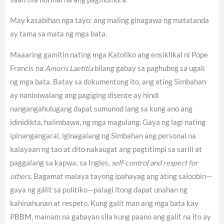
May kasabihan nga tayo: ang maling ginagawa ng matatanda
ay tama sa mata ng mga bata.
Maaaring gamitin nating mga Katoliko ang ensiklikal ni Pope
Francis na
Amoris Laetitia
bilang gabay sa paghubog sa ugali
ng mga bata. Batay sa dokumentong ito, ang ating Simbahan
ay naniniwalang ang pagiging disente ay hindi
nangangahulugang dapat sumunod lang sa kung ano ang
idinidikta, halimbawa, ng mga magulang. Gaya ng lagi nating
ipinangangaral, iginagalang ng Simbahan ang personal na
kalayaan ng tao at dito nakaugat ang pagtitimpi sa sarili at
paggalang sa kapwa; sa Ingles,
self-control and respect for
others
.
Bagamat malaya tayong ipahayag ang ating saloobin—
gaya ng gálit sa pulitiko—palagi itong dapat unahan ng
kahinahunan at respeto. Kung galít man ang mga bata kay
PBBM, mainam na gabayan sila kung paano ang galit na ito ay