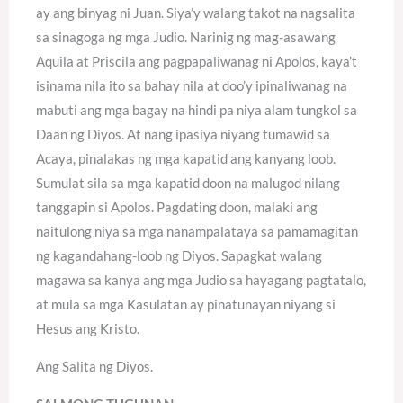
ay ang binyag ni Juan. Siya’y walang takot na nagsalita
sa sinagoga ng mga Judio. Narinig ng mag-asawang
Aquila at Priscila ang pagpapaliwanag ni Apolos, kaya’t
isinama nila ito sa bahay nila at doo’y ipinaliwanag na
mabuti ang mga bagay na hindi pa niya alam tungkol sa
Daan ng Diyos. At nang ipasiya niyang tumawid sa
Acaya, pinalakas ng mga kapatid ang kanyang loob.
Sumulat sila sa mga kapatid doon na malugod nilang
tanggapin si Apolos. Pagdating doon, malaki ang
naitulong niya sa mga nanampalataya sa pamamagitan
ng kagandahang-loob ng Diyos. Sapagkat walang
magawa sa kanya ang mga Judio sa hayagang pagtatalo,
at mula sa mga Kasulatan ay pinatunayan niyang si
Hesus ang Kristo.
Ang Salita ng Diyos.