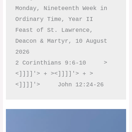
Monday, Nineteenth Week in 
Ordinary Time, Year II

Feast of St. Lawrence, 
Deacon & Martyr, 10 August 
2026

2 Corinthians 9:6-10     >
<]]]]'> + ><]]]]'> + >
<]]]]'>     John 12:24-26