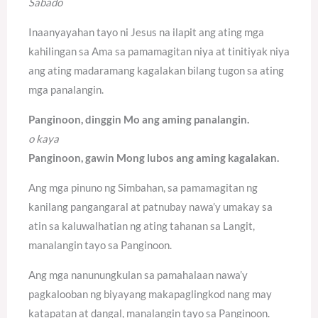
Sabado
Inaanyayahan tayo ni Jesus na ilapit ang ating mga
kahilingan sa Ama sa pamamagitan niya at tinitiyak niya
ang ating madaramang kagalakan bilang tugon sa ating
mga panalangin.
Panginoon, dinggin Mo ang aming panalangin.
o kaya
Panginoon, gawin Mong lubos ang aming kagalakan.
Ang mga pinuno ng Simbahan, sa pamamagitan ng
kanilang pangangaral at patnubay nawa’y umakay sa
atin sa kaluwalhatian ng ating tahanan sa Langit,
manalangin tayo sa Panginoon.
Ang mga nanunungkulan sa pamahalaan nawa’y
pagkalooban ng biyayang makapaglingkod nang may
katapatan at dangal, manalangin tayo sa Panginoon.