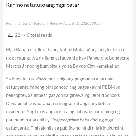
Kanino natututo ang mga bata?
Rev. Fr. Anton CT Pascual
Monday, August 10, 2026 7:00 am
22,446 total reads
Mga Kapanalig, ikinalulungkot ng Malacañang ang insidente
ng pangungutya ng ilang estudyante kay Pangulong Bongbong
Marcos Jr noong bumisita siya sa Davao City kamakailan.
Sa kumalat na
video
, maririnig ang pagmumura ng mga
estudyante habang pinapanood ang pagsakay ni PBBM sa
helicopter. Sa imbestigasyon na ginawa ng DepEd Schools
Division of Davao, apat na mag-aaral ang sangkot sa
insidente. Naglabas ang opisina ng pahayag para ihingi ng
paumanhin ang anila’y “
inappropriate behavior
” ng mga
estudyante. Tiniyak nila sa publiko na hindi nila kinukunsinti