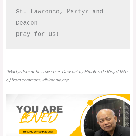
St. Lawrence, Martyr and 
Deacon,

pray for us!
“Martyrdom of St. Lawrence, Deacon” by Hipolito de Rioja (16th
c.) from commons.wikimedia.org