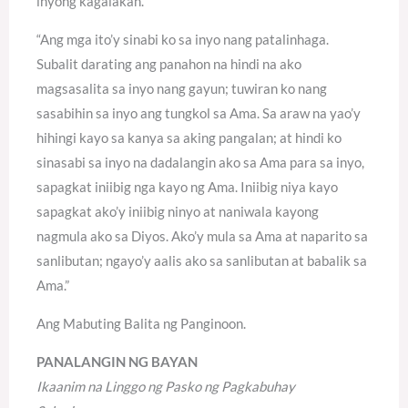
inyong kagalakan.
“Ang mga ito’y sinabi ko sa inyo nang patalinhaga.
Subalit darating ang panahon na hindi na ako
magsasalita sa inyo nang gayun; tuwiran ko nang
sasabihin sa inyo ang tungkol sa Ama. Sa araw na yao’y
hihingi kayo sa kanya sa aking pangalan; at hindi ko
sinasabi sa inyo na dadalangin ako sa Ama para sa inyo,
sapagkat iniibig nga kayo ng Ama. Iniibig niya kayo
sapagkat ako’y iniibig ninyo at naniwala kayong
nagmula ako sa Diyos. Ako’y mula sa Ama at naparito sa
sanlibutan; ngayo’y aalis ako sa sanlibutan at babalik sa
Ama.”
Ang Mabuting Balita ng Panginoon.
PANALANGIN NG BAYAN
Ikaanim na Linggo ng Pasko ng Pagkabuhay