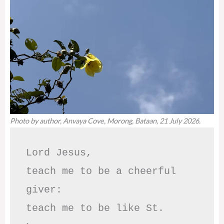
Photo by author, Anvaya Cove, Morong, Bataan, 21 July 2026.
Lord Jesus,

teach me to be a cheerful 
giver:

teach me to be like St. 