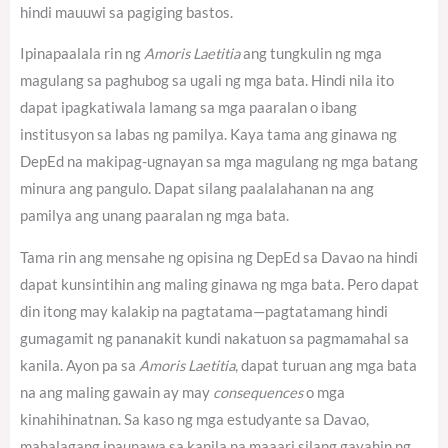
hindi mauuwi sa pagiging bastos.
Ipinapaalala rin ng
Amoris Laetitia
ang tungkulin ng mga
magulang sa paghubog sa ugali ng mga bata. Hindi nila ito
dapat ipagkatiwala lamang sa mga paaralan o ibang
institusyon sa labas ng pamilya. Kaya tama ang ginawa ng
DepEd na makipag-ugnayan sa mga magulang ng mga batang
minura ang pangulo. Dapat silang paalalahanan na ang
pamilya ang unang paaralan ng mga bata.
Tama rin ang mensahe ng opisina ng DepEd sa Davao na hindi
dapat kunsintihin ang maling ginawa ng mga bata. Pero dapat
din itong may kalakip na pagtatama—pagtatamang hindi
gumagamit ng pananakit kundi nakatuon sa pagmamahal sa
kanila. Ayon pa sa
Amoris Laetitia
, dapat turuan ang mga bata
na ang maling gawain ay may
consequences
o mga
kinahihinatnan.
Sa kaso ng mga estudyante sa Davao,
mahalagang ipaunawa sa kanila na maaari silang gayahin ng