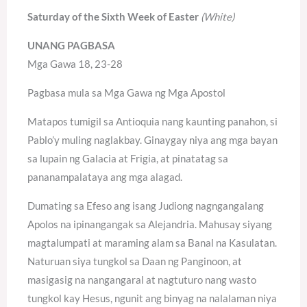
Saturday of the Sixth Week of Easter
(White)
UNANG PAGBASA
Mga Gawa 18, 23-28
Pagbasa mula sa Mga Gawa ng Mga Apostol
Matapos tumigil sa Antioquia nang kaunting panahon, si
Pablo’y muling naglakbay. Ginaygay niya ang mga bayan
sa lupain ng Galacia at Frigia, at pinatatag sa
pananampalataya ang mga alagad.
Dumating sa Efeso ang isang Judiong nagngangalang
Apolos na ipinangangak sa Alejandria. Mahusay siyang
magtalumpati at maraming alam sa Banal na Kasulatan.
Naturuan siya tungkol sa Daan ng Panginoon, at
masigasig na nangangaral at nagtuturo nang wasto
tungkol kay Hesus, ngunit ang binyag na nalalaman niya