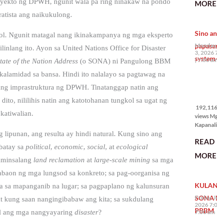
yekto ng DPWH, ngunit wala pa ring ninakaw na pondo
MORE 
the Phil
ratista ang naikukulong.
na si En
Kazuya,
Sino an
maramin
dol. Ngunit matagal nang ikinakampanya ng mga eksperto
pagpipil
papasa
Monday,
linlang ito. Ayon sa United Nations Office for Disaster
bahay di
3, 2026 
system-
Pilipinas
7:00 a
tate of the Nation Address
(o SONA) ni Pangulong BBM
isang pri
kalamidad sa bansa.
Hindi ito nalalayo sa pagtawag na
g imprastruktura ng DPWH. Tinatanggap natin ang
192,116
views
l dito, nililihis natin ang katotohanan tungkol sa ugat ng
192,116 
katiwalian.
views M
Kapanalig
mga uma
lipunan, ang resulta ay hindi natural. Kung sino ang
READ
masigab
abatay sa
political
,
economic
,
social
, at
ecological
palakpak
MORE 
State of 
paminsalang
land reclamation
at
large-scale mining
sa mga
Nation 
baon ng mga lungsod sa konkreto; sa pag-oorganisa ng
(o SONA)
KULAN
Pangulo
ra sa mapanganib na lugar; sa pagpaplano ng kalunsuran
Bongbo
SONA 
Friday, J
at kung saan nangingibabaw ang kita; sa sukdulang
Marcos J
2026 7:
PBBM
7:00 am
al ang mga nangyayaring
disaster
?