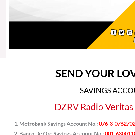
SEND YOUR LO
SAVINGS ACC
DZRV Radio Veritas 
Metrobank Savings Account No.:
076-3-076270
Banco De Oro Savings Account No.:
001-630011