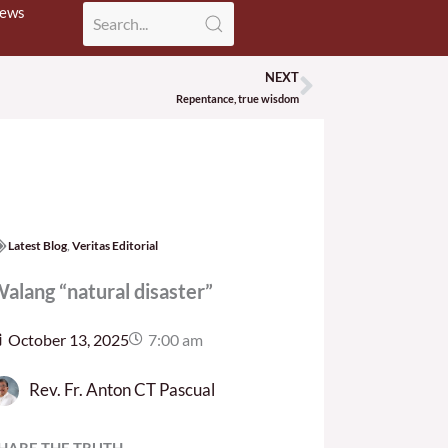
News
NEXT
Next
Repentance, true wisdom
Latest Blog
,
Veritas Editorial
alang “natural disaster”
October 13, 2025
7:00 am
Rev. Fr. Anton CT Pascual
HARE THE TRUTH