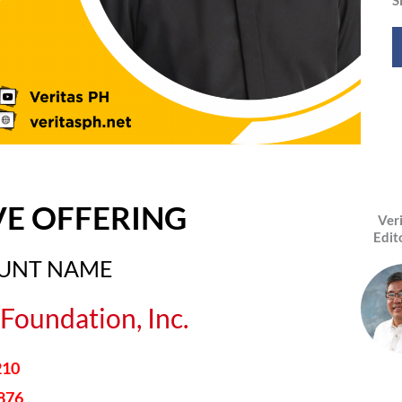
VE OFFERING
Ver
Edit
OUNT NAME
Foundation, Inc.
210
876