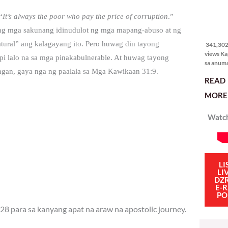
“
It’s always the poor who pay the price of corruption
.”
341,302
 ng mga sakunang idinudulot ng mga mapang-abuso at ng
views
tural” ang kalagayang ito. Pero huwag din tayong
341,302 
views Ka
i lalo na sa mga pinakabulnerable. At huwag tayong
sa anum
ngan, gaya nga ng paalala sa Mga Kawikaan 31:9.
hakbang.
READ
planong
gagawin.
MORE 
polisiya
ipapatu
Watch
pangako
binitiwa
usapin n
sadyang
iniiwasan
itong ma
LI
LI
kulang. 
DZ
ibig sabi
E-
PO
28 para sa kanyang apat na araw na apostolic journey.