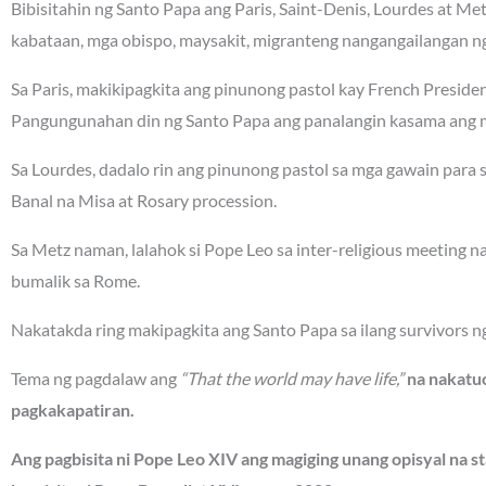
Bibisitahin ng Santo Papa ang Paris, Saint-Denis, Lourdes at Me
kabataan, mga obispo, maysakit, migranteng nangangailangan ng 
Sa Paris, makikipagkita ang pinunong pastol kay French Presi
Pangungunahan din ng Santo Papa ang panalangin kasama ang m
Sa Lourdes, dadalo rin ang pinunong pastol sa mga gawain para
Banal na Misa at Rosary procession.
Sa Metz naman, lalahok si Pope Leo sa inter-religious meeting 
bumalik sa Rome.
Nakatakda ring makipagkita ang Santo Papa sa ilang survivors n
Tema ng pagdalaw ang
“That the world may have life,”
na nakatuo
pagkakapatiran.
Ang pagbisita ni Pope Leo XIV ang magiging unang opisyal na st