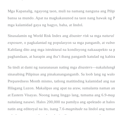
Mga Kapanalig, ngayong taon, muli na namang nanguna ang Pilipi
bansa sa mundo.
Apat na magkakasunod na taon nang hawak ng Pil
mga kalamidad gaya ng bagyo, baha, at lindol.
Sinasalamin ng World Risk Index ang
disaster risk
sa mga
natural
exposure
, o pagkalantad ng populasyon sa mga panganib, at
vulne
Kabilang dito ang mga istruktural na kondisyong nakaaapekto sa p
paghandaan, at harapin ang iba’t ibang panganib katulad ng kahir
Sa tindi at dami ng nararanasan nating mga
disasters
—nakalulungk
sinasabing Pilipinas ang pinakananganganib. Sa loob lang ng wal
Preparedness Month mismo, tatlong matitinding kalamidad ang na
Hilagang Luzon. Makalipas ang apat na araw, sumalanta naman 
at Eastern Visayas. Noong isang linggo lang, tumama ang 6.9-
mag
naitalang nasawi. Halos 200,000 na pamilya ang apektado at halos
natin ang editoryal na ito, isang 7.6-
magnitude
na lindol ang tuma