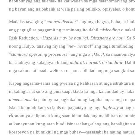
nabubunyag ang talamak na katiwalian sa mga maanomalyang pro
ng bayan ang naibabalik at wala pa ring pulitiko, opisyales, o kont
Madalas tawaging ”
natural disaster
” ang mga bagyo, baha, at lin
ang pagtigil sa paggamit ng terminong ito dahil
misleading
o nakali
Risk Reduction, “
Hazards may be natural. Disasters are not.
”
Sa
S
noong Hulyo, tinawag niyang “
new normal
” ang mga tumitinding 
”
standard operating procedure
” ang mga
kickback
sa maanomalyan
kasalukuyang kalagayan bilang
natural
,
normal
, o
standard
. Dahi
mga sakuna at inaabswelto sa responsabilidad ang mga sangkot sa 
Kapag nagsama-sama ang pwersa ng kalikasan at mga istruktura ng 
nakaliligtas at sino ang pinakaapektado sa mga kalamidad ay nak
dimensions
. Sa patuloy na pagkakalbo ng kagubatan; sa mga ma
isla at kabundukan; sa labis na pagtatayo ng mga
highway
at pagba
ekonomiya at lipunan kung saan itinutulak ang mahihirap na tumi
at kanayunan kung saan hindi isinasaalang-alang ang kapaligiran 
korapsyon na kumikitil ng mga buhay—masasabi ba nating natur