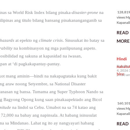
128,819
views
128,819 
nas sa World Risk Index bilang pinaka-
disaster-prone
na
views M
ipinas ang titulo bilang bansang pinakananganganib sa
Kapanali
karapat
READ
bawat ta
magkaro
 hazards
at epekto ng
climate crisis
. Sinusukat ito batay sa
MORE 
disenten
rability
na kombinasyon ng mga panlipunang aspeto.
tahanan.
masabin
osibilidad ng sakuna at kapasidad na iwasan,
Hindi
disente,
apan at ‘di pagkakapantay-pantay.
itong sa
nakatu
Tuesday,
ligtas, m
4, 2026 
biro
segurida
7:00 a
ot mang aminin—hindi na nakapagtataka kung bakit
nagbibig
ong araw noong Setyembre, sa National Disaster
sa
160,101
ranasan ng bansa.
Tumama ang Super Typhoon Nando sa
views
ang Bagyong Opong kung saan pinakaapektado ang Bicol
160,101 
nitude
na lindol sa Cebu. Umabot na sa 74 katao ang
views M
Kapanali
 72,000 na bahay ang napinsala.
At habang isinusulat
mabuti p
ma sa Mindanao. Lahat ng ito ay nangyayari habang
READ
Japanes
Ambassa