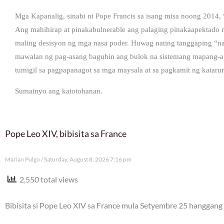
Mga Kapanalig, sinabi ni Pope Francis sa isang misa noong 2014, 
Ang mahihirap at pinakabulnerable ang palaging pinakaapektado
maling desisyon ng mga nasa poder. Huwag nating tanggaping “na
mawalan ng pag-asang baguhin ang bulok na sistemang mapang-ap
tumigil sa pagpapanagot sa mga maysala at sa pagkamit ng kataru
Sumainyo ang katotohanan.
Pope Leo XIV, bibisita sa France
Marian Pulgo
Saturday, August 8, 2026 7:16 pm
2,550 total views
Bibisita si Pope Leo XIV sa France mula Setyembre 25 hanggang 