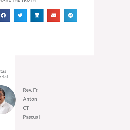
itas
orial
Rev. Fr.
Anton
CT
Pascual