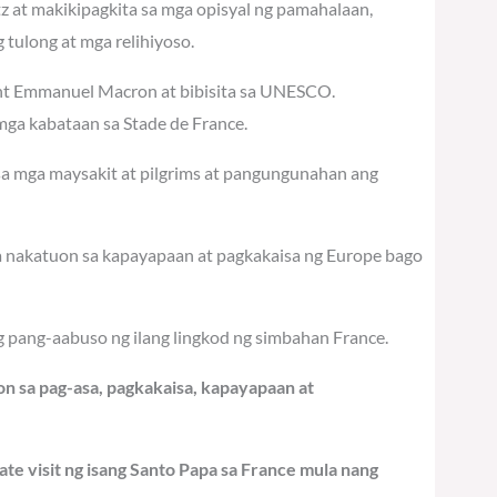
tz at makikipagkita sa mga opisyal ng pamahalaan,
tulong at mga relihiyoso.
dent Emmanuel Macron at bibisita sa UNESCO.
ga kabataan sa Stade de France.
 sa mga maysakit at pilgrims at pangungunahan ang
na nakatuon sa kapayapaan at pagkakaisa ng Europe bago
g pang-aabuso ng ilang lingkod ng simbahan France.
n sa pag-asa, pagkakaisa, kapayapaan at
ate visit ng isang Santo Papa sa France mula nang