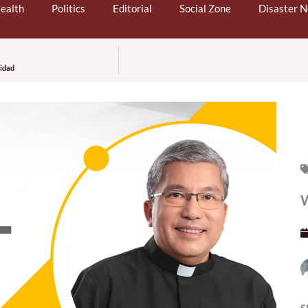
ealth
Politics
Editorial
Social Zone
Disaster 
midad
W
S