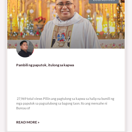
Pambili ng paputok, itulong sa kapwa
27,969 total views
27,969 total views Piliin ang pagtulong sa kapwa sa halip na bumili ng
mga paputok sa pagsalubong sa bagong taon. Ito ang mensahe ni
Bureau of
READ MORE »