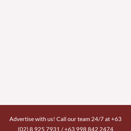
Advertise with us! Call our team 24/7 at +63
(02) 8 925 7931 / +63 998 842 2474