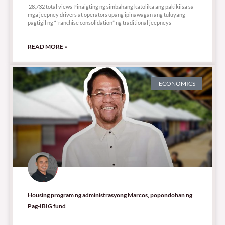
28,732 total views Pinaigting ng simbahang katolika ang pakikiisa sa
mga jeepney drivers at operators upang ipinawagan ang tuluyang
pagtigil ng “franchise consolidation” ng traditional jeepneys
READ MORE »
ECONOMICS
Housing program ng administrasyong Marcos, popondohan ng
Pag-IBIG fund