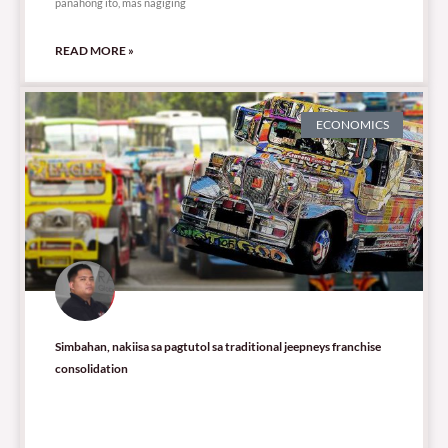
panahong ito, mas nagiging
READ MORE »
ECONOMICS
Simbahan, nakiisa sa pagtutol sa traditional jeepneys franchise
consolidation
28,732 total views