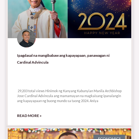
Ipagdasal na mangibabaw ang kapayapaan, panawagan ni
Cardinal Advincula
29,203 total views
29,203 total views Hinimok ng Kanyang Kabunyian Manila Archbishop
Jose Cardinal Advincula ang mamamayan na magkaisang ipanalangin
ang kapayapaan ng buong mundo sa taong 2024. Aniya
READ MORE »
ECONOMICS