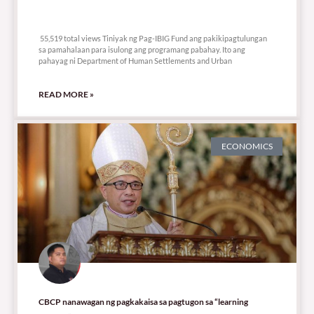
55,519 total views
55,519 total views Tiniyak ng Pag-IBIG Fund ang pakikipagtulungan
sa pamahalaan para isulong ang programang pabahay. Ito ang
pahayag ni Department of Human Settlements and Urban
READ MORE »
ECONOMICS
CBCP nanawagan ng pagkakaisa sa pagtugon sa “learning