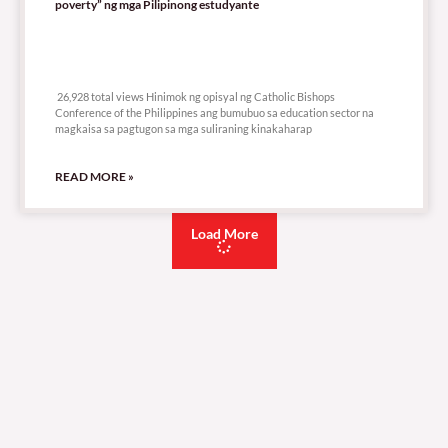
poverty” ng mga Pilipinong estudyante
26,928 total views
26,928 total views Hinimok ng opisyal ng Catholic Bishops
Conference of the Philippines ang bumubuo sa education sector na
magkaisa sa pagtugon sa mga suliraning kinakaharap
READ MORE »
Load More