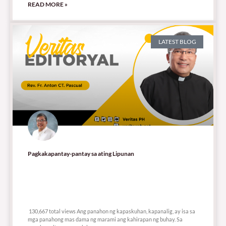
READ MORE »
LATEST BLOG
Pagkakapantay-pantay sa ating Lipunan
130,667 total views
130,667 total views Ang panahon ng kapaskuhan, kapanalig, ay isa sa
mga panahong mas dama ng marami ang kahirapan ng buhay. Sa