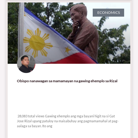
ECONOMICS
Obispo nanawagan sa mamamayan na gawing ehemplo sa Rizal
28,083 total views
28,083 total views Gawing ehemplo ang mga bayani higit na si Gat
Jose Rizal upang patuloy na maisabuhay ang pagmamamahal at pag-
aalaga sa bayan. Ito ang