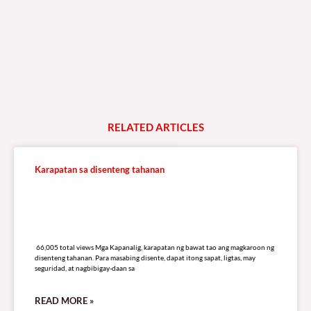
RELATED
A
R
T
I
C
L
E
S
Karapatan sa disenteng tahanan
66,005 total views
66,005 total views Mga Kapanalig, karapatan ng bawat tao ang magkaroon ng
disenteng tahanan. Para masabing disente, dapat itong sapat, ligtas, may
seguridad, at nagbibigay-daan sa
READ MORE »