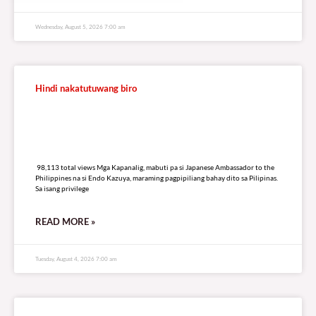
Wednesday, August 5, 2026 7:00 am
Hindi nakatutuwang biro
98,113 total views
98,113 total views Mga Kapanalig, mabuti pa si Japanese Ambassador to the
Philippines na si Endo Kazuya, maraming pagpipiliang bahay dito sa Pilipinas.
Sa isang privilege
READ MORE »
Tuesday, August 4, 2026 7:00 am