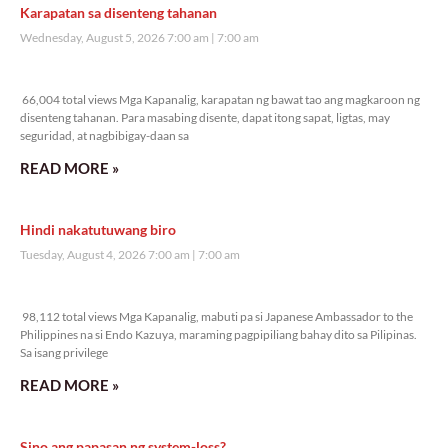
Karapatan sa disenteng tahanan
Wednesday, August 5, 2026 7:00 am
7:00 am
66,004 total views
66,004 total views Mga Kapanalig, karapatan ng bawat tao ang magkaroon ng
disenteng tahanan. Para masabing disente, dapat itong sapat, ligtas, may
seguridad, at nagbibigay-daan sa
READ MORE »
Hindi nakatutuwang biro
Tuesday, August 4, 2026 7:00 am
7:00 am
98,112 total views
98,112 total views Mga Kapanalig, mabuti pa si Japanese Ambassador to the
Philippines na si Endo Kazuya, maraming pagpipiliang bahay dito sa Pilipinas.
Sa isang privilege
READ MORE »
Sino ang papasan ng system-loss?