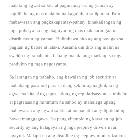
malaking agwat sa kita at pagmamay-ari ng yaman ay
naglilikha ng mas malalim na kaguluhan sa lipunan. Para
mabawasan ang pagkakapantay-pantay, kinakailangan ng
mga polisiya na nagtataguyod ng mas makatarungan na
distribusyon ng yaman. Halimbawa nito ay ang pay gap sa
pagitan ng babae at lalaki. Kasama din dito ang maliit na
sweldo ng trabahante, habang malaki ang mark-up sa mga
produkto ng mga negosyante.
Sa larangan ng trabaho, ang kawalan ng job security at
mababang pasahod para sa ilang sektor ay naglilikha ng
agwat sa kita. Ang pagsusulong ng regularisasyon sa trabaho
at pagtataas ng minimum na sahod ay mahalaga upang
mabawasan ang agwat sa kita at mapanatili ang dignidad ng
bawat manggagawa. Isa pang ehemplo ng kawalan ng job
security ay ang kalagayan ng mga jeepney drivers natin
ngayon. Malapit na ang deadline ng jeepney modernization.