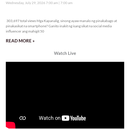
Wednesday, July 29, 2026 7:00 am
7:00 am
303,697 total views
303,697 total views Mga Kapanalig, sinong ayaw manalo ng pinakabago at
pinakasikat na smartphone? Ganito inakit ng isang sikat na social media
influencer ang mahigit 50
READ MORE »
Watch Live