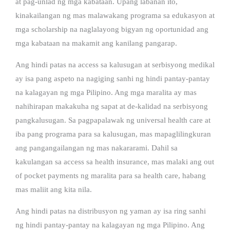
at pag-unlad ng mga kabataan. Upang labanan ito,
kinakailangan ng mas malawakang programa sa edukasyon at
mga scholarship na naglalayong bigyan ng oportunidad ang
mga kabataan na makamit ang kanilang pangarap.
Ang hindi patas na access sa kalusugan at serbisyong medikal
ay isa pang aspeto na nagiging sanhi ng hindi pantay-pantay
na kalagayan ng mga Pilipino. Ang mga maralita ay mas
nahihirapan makakuha ng sapat at de-kalidad na serbisyong
pangkalusugan. Sa pagpapalawak ng universal health care at
iba pang programa para sa kalusugan, mas mapaglilingkuran
ang pangangailangan ng mas nakararami. Dahil sa
kakulangan sa access sa health insurance, mas malaki ang out
of pocket payments ng maralita para sa health care, habang
mas maliit ang kita nila.
Ang hindi patas na distribusyon ng yaman ay isa ring sanhi
ng hindi pantay-pantay na kalagayan ng mga Pilipino. Ang