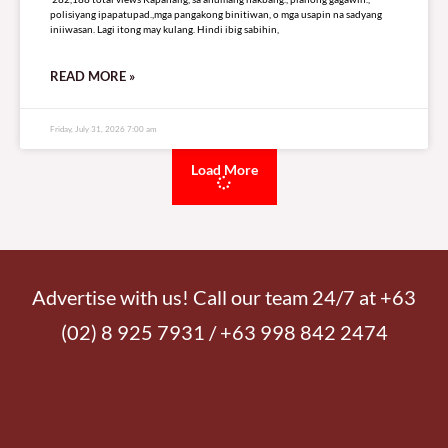
polisiyang ipapatupad.,mga pangakong binitiwan, o mga usapin na sadyang
iniiwasan. Lagi itong may kulang. Hindi ibig sabihin,
READ MORE »
Friday, July 31, 2026 7:00 am
Load More
Advertise with us! Call our team 24/7 at +63
(02) 8 925 7931 / +63 998 842 2474