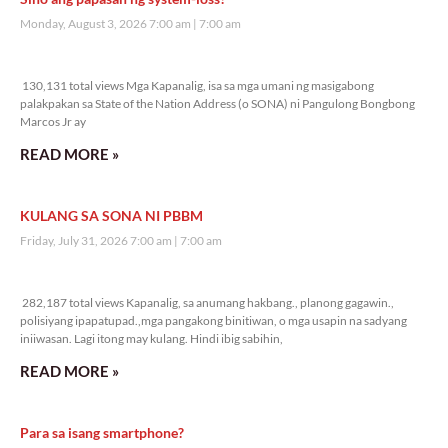
Monday, August 3, 2026 7:00 am
7:00 am
130,131 total views
130,131 total views Mga Kapanalig, isa sa mga umani ng masigabong
palakpakan sa State of the Nation Address (o SONA) ni Pangulong Bongbong
Marcos Jr ay
READ MORE »
KULANG SA SONA NI PBBM
Friday, July 31, 2026 7:00 am
7:00 am
282,187 total views
282,187 total views Kapanalig, sa anumang hakbang., planong gagawin.,
polisiyang ipapatupad.,mga pangakong binitiwan, o mga usapin na sadyang
iniiwasan. Lagi itong may kulang. Hindi ibig sabihin,
READ MORE »
Para sa isang smartphone?