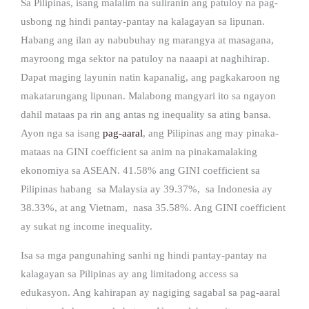
Sa Pilipinas, isang malalim na suliranin ang patuloy na pag-
usbong ng hindi pantay-pantay na kalagayan sa lipunan.
Habang ang ilan ay nabubuhay ng marangya at masagana,
mayroong mga sektor na patuloy na naaapi at naghihirap.
Dapat maging layunin natin kapanalig, ang pagkakaroon ng
makatarungang lipunan. Malabong mangyari ito sa ngayon
dahil mataas pa rin ang antas ng inequality sa ating bansa.
Ayon nga sa isang
pag-aaral
, ang Pilipinas ang may pinaka-
mataas na GINI coefficient sa anim na pinakamalaking
ekonomiya sa ASEAN. 41.58% ang GINI coefficient sa
Pilipinas habang sa Malaysia ay 39.37%, sa Indonesia ay
38.33%, at ang Vietnam, nasa 35.58%. Ang GINI coefficient
ay sukat ng income inequality.
Isa sa mga pangunahing sanhi ng hindi pantay-pantay na
kalagayan sa Pilipinas ay ang limitadong access sa
edukasyon. Ang kahirapan ay nagiging sagabal sa pag-aaral