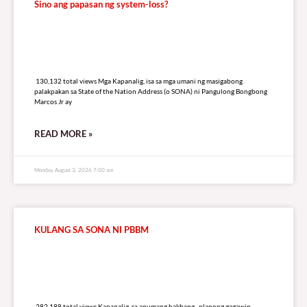
Sino ang papasan ng system-loss?
130,132 total views
130,132 total views Mga Kapanalig, isa sa mga umani ng masigabong
palakpakan sa State of the Nation Address (o SONA) ni Pangulong Bongbong
Marcos Jr ay
READ MORE »
Monday, August 3, 2026 7:00 am
KULANG SA SONA NI PBBM
282,188 total views
282,188 total views Kapanalig, sa anumang hakbang., planong gagawin.,