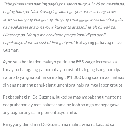
“‘Yung inaasahan naming dagdag na sahod nung July 25 eh nawala pa,
naging bato pa. Makakadagdag sana nga ‘yun doon sa pang-araw-
araw na pangangailangan ng ating mga manggagawa sa panahong ito
na napakataas ang presyo ng kuryente at gasolina, eh binawi pa.
Hinarang pa. Medyo may reklamo pa nga kami diyan dahil
napakalayo doon sa cost of living niyan, “
Bahagi ng pahayag ni De
Guzman.
Ayon sa labor leader, malayo pa rin ang ₱85 wage increase sa
tunay na halaga ng pamumuhay o cost of living ng isang pamilya
na tinatayang aabot na sa mahigit ₱1,300 kung saan mas mataas
din ang naunang panukalang umentong nais ng mga labor groups.
Pagbabahagi ni De Guzman, bukod sa mas mababang umento na
naaprubahan ay mas nakasasama ng loob sa mga manggagawa
ang pagharang sa implementasyon nito.
Binigyang diin din ni De Guzman na malinaw na nakasaad sa