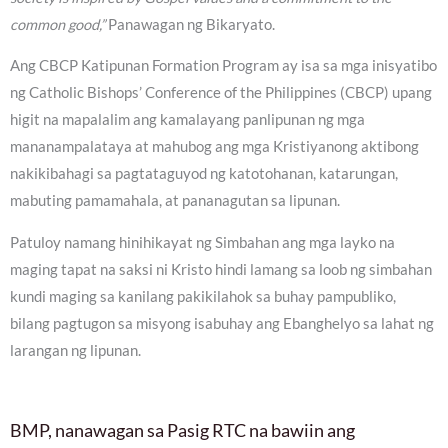
common good,”
Panawagan ng Bikaryato.
Ang CBCP Katipunan Formation Program ay isa sa mga inisyatibo
ng Catholic Bishops’ Conference of the Philippines (CBCP) upang
higit na mapalalim ang kamalayang panlipunan ng mga
mananampalataya at mahubog ang mga Kristiyanong aktibong
nakikibahagi sa pagtataguyod ng katotohanan, katarungan,
mabuting pamamahala, at pananagutan sa lipunan.
Patuloy namang hinihikayat ng Simbahan ang mga layko na
maging tapat na saksi ni Kristo hindi lamang sa loob ng simbahan
kundi maging sa kanilang pakikilahok sa buhay pampubliko,
bilang pagtugon sa misyong isabuhay ang Ebanghelyo sa lahat ng
larangan ng lipunan.
BMP, nanawagan sa Pasig RTC na bawiin ang