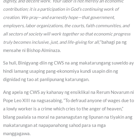
dignity, and decent work. Your labor is not merely an economic
contribution; it is a participation in God’s continuing work of
creation. We pray—and earnestly hope—that government,
employers, labor organizations, the courts, faith communities, and
all sectors of society will work together so that economic progress
truly becomes inclusive, just, and life-giving for all,”
bahagi pa ng
mensahe ni Bishop Alminaza.
Sa huli, Binigyang-diin ng CWS na ang makatarungang suweldo ay
hindi lamang usaping pang-ekonomiya kundi usapin din ng
dignidad ng tao at panlipunang katarungan.
Ang apela ng CWS ay kahanay ng ensiklikal na Rerum Novarum ni
Pope Leo XIII na nagsasabing, “To defraud anyone of wages due to
a lowly worker is a crime which cries to the anger of heaven,”
bilang paalala sa moral na pananagutan ng lipunan na tiyakin ang
makatarungan at napapanahong sahod para sa mga
manggagawa.