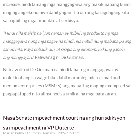
increase, hindi lamang mga manggagawa ang makikinabang kundi
maging ang ekonomiya dahil gagamitin din ang karagdagang kita
sa pagbili ng mga produkto at serbisyo.
“Hindi nila maisip na ‘yun naman ay ibibili ng produkto ng mga
manggagawa nung mga bagay na hindi nila nabili nung mababa pa ang
sahod nila. Kaya babalik din, at sisigla ang ekonomiya kung gano’n
ang mangyayari.”
Paliwanag ni De Guzman.
Nilinaw din ni De Guzman na hindi lahat ng manggagawa ay
makikinabang sa wage hike dahil maraming micro, small and
medium enterprises (MSMEs) ang maaaring maging exempted sa
pagpapatupad nito alinsunod sa umiiral na mga patakaran.
Nasa Senate impeachment court na ang hurisdiksyon
sa impeachment ni VP Duterte
Marian Pulgo
Thursday, August 6, 2026 1:58 pm