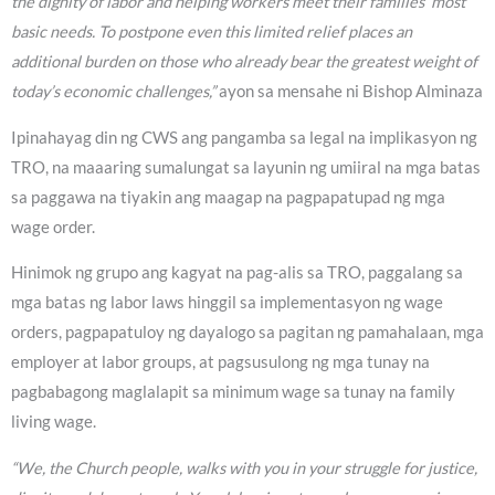
the dignity of labor and helping workers meet their families’ most
basic needs. To postpone even this limited relief places an
additional burden on those who already bear the greatest weight of
today’s economic challenges,”
ayon sa mensahe ni Bishop Alminaza
Ipinahayag din ng CWS ang pangamba sa legal na implikasyon ng
TRO, na maaaring sumalungat sa layunin ng umiiral na mga batas
sa paggawa na tiyakin ang maagap na pagpapatupad ng mga
wage order.
Hinimok ng grupo ang kagyat na pag-alis sa TRO, paggalang sa
mga batas ng labor laws hinggil sa implementasyon ng wage
orders, pagpapatuloy ng dayalogo sa pagitan ng pamahalaan, mga
employer at labor groups, at pagsusulong ng mga tunay na
pagbabagong maglalapit sa minimum wage sa tunay na family
living wage.
“We, the Church people, walks with you in your struggle for justice,