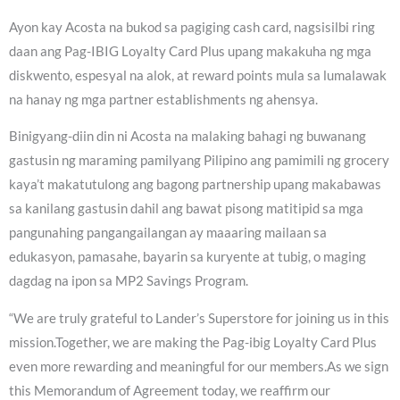
Ayon kay Acosta na bukod sa pagiging cash card, nagsisilbi ring
daan ang Pag-IBIG Loyalty Card Plus upang makakuha ng mga
diskwento, espesyal na alok, at reward points mula sa lumalawak
na hanay ng mga partner establishments ng ahensya.
Binigyang-diin din ni Acosta na malaking bahagi ng buwanang
gastusin ng maraming pamilyang Pilipino ang pamimili ng grocery
kaya’t makatutulong ang bagong partnership upang makabawas
sa kanilang gastusin dahil ang bawat pisong matitipid sa mga
pangunahing pangangailangan ay maaaring mailaan sa
edukasyon, pamasahe, bayarin sa kuryente at tubig, o maging
dagdag na ipon sa MP2 Savings Program.
“We are truly grateful to Lander’s Superstore for joining us in this
mission.Together, we are making the Pag-ibig Loyalty Card Plus
even more rewarding and meaningful for our members.As we sign
this Memorandum of Agreement today, we reaffirm our