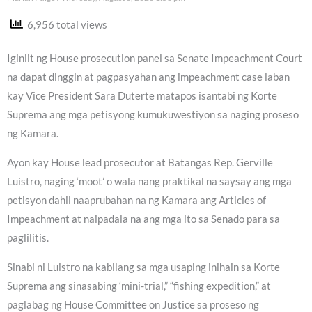
6,956 total views
Iginiit ng House prosecution panel sa Senate Impeachment Court
na dapat dinggin at pagpasyahan ang impeachment case laban
kay Vice President Sara Duterte matapos isantabi ng Korte
Suprema ang mga petisyong kumukuwestiyon sa naging proseso
ng Kamara.
Ayon kay House lead prosecutor at Batangas Rep. Gerville
Luistro, naging ‘moot’ o wala nang praktikal na saysay ang mga
petisyon dahil naaprubahan na ng Kamara ang Articles of
Impeachment at naipadala na ang mga ito sa Senado para sa
paglilitis.
Sinabi ni Luistro na kabilang sa mga usaping inihain sa Korte
Suprema ang sinasabing ‘mini-trial,” “fishing expedition,” at
paglabag ng House Committee on Justice sa proseso ng