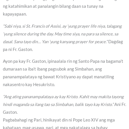
ng katahimikan at panalangin bilang daan sa tunay na
kapayapaan.
“Sabi niya, si St. Francis of Assisi, ay ‘yung prayer life niya, talagang
‘yung silence during the day. May time siya, na para sa silence, sa
dasal. Sana tayo din… Yan ‘yung kanyang prayer for peace.”
Dagdag
pa ni Fr. Gaston.
Ayon pa kay Fr. Gaston, ipinaalala rin ng Santo Papa na bagama’t
dumaraan sa iba’t ibang pagsubok ang Simbahan, ang
pananampalataya ng bawat Kristiyano ay dapat manatiling
nakasentro kay Hesukristo.
“Ang ating pananampalataya ay kay Kristo. Kahit may makita tayong
hindi maganda sa ilang tao sa Simbahan, balik tayo kay Kristo.”
Ani Fr.
Gaston.
Pagbabahagi ng Pari, hinikayat din ni Pope Leo XIV ang mga
kabataan, mag-asawa, pari, at mga nakatalaga sa buhay