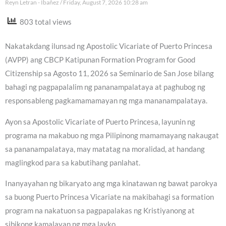
Reyn Letran - Ibañez
Friday, August 7, 2026 10:28 am
803 total views
Nakatakdang ilunsad ng Apostolic Vicariate of Puerto Princesa
(AVPP) ang CBCP Katipunan Formation Program for Good
Citizenship sa Agosto 11, 2026 sa Seminario de San Jose bilang
bahagi ng pagpapalalim ng pananampalataya at paghubog ng
responsableng pagkamamamayan ng mga mananampalataya.
Ayon sa Apostolic Vicariate of Puerto Princesa, layunin ng
programa na makabuo ng mga Pilipinong mamamayang nakaugat
sa pananampalataya, may matatag na moralidad, at handang
maglingkod para sa kabutihang panlahat.
Inanyayahan ng bikaryato ang mga kinatawan ng bawat parokya
sa buong Puerto Princesa Vicariate na makibahagi sa formation
program na nakatuon sa pagpapalakas ng Kristiyanong at
sibikong kamalayan ng mga layko.