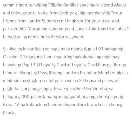
commitment to helping Filipino families save more, spend wisely,
and enjoy greater value from their pag-ibig membership.To our
friends from Lander Superstore, thank you for your trust and
partnership. Maraming salamat po at congratulations to all of us,”
bahagi pa ng mensahe ni Acosta sa gawain.
Sa bisa ng kasunduan na nagsimula noong August 01 hanggang
October 31 ngayong taon, maaaring makakuha ang mga may
hawak ng Pag-IBIG Loyalty Card at Loyalty Card Plus ng libreng
Landers Shopping Pass, libreng Landers Premium Membership sa
minimum na single-receipt purchase na 3-thousand pesos, at
pagkakataong mag-upgrade sa Executive Membership sa
halagang 300-pesos lamang, magagamit ang mga benepisyong
ito sa 16 na kalahok na Landers Superstore branches sa buong
bansa.