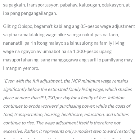
sa pagkain, transportasyon, pabahay, kalusugan, edukasyon, at
iba pang pangangailangan.
Giit ng Obispo, bagama’t kabilang ang 85-pesos wage adjustment
sa pinakamalalaking wage hike sa mga nakalipas na taon,
nananatili pa rin itong malayo sa isinusulong na family living
wage na ngayon ay umaabot na sa 1,300-pesos upang
masuportahan ng isang manggagawa ang sarili o pamilyang may
limang miyembro.
“Even with the full adjustment, the NCR minimum wage remains
significantly below the estimated family living wage, which studies
place at more than ₱1,200 per day for a family of five. Inflation
continues to erode workers’ purchasing power, while the costs of
food, transportation, housing, healthcare, education, and utilities
continue to rise. The wage adjustment itself is therefore not
excessive. Rather, it represents only a modest step toward restoring