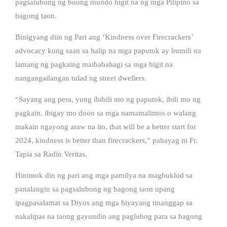
pagsalubong ng buong mundo higit na ng mga Pilipino sa
bagong taon.
Binigyang diin ng Pari ang ‘Kindness over Firecrackers’
advocacy kung saan sa halip na mga paputok ay bumili na
lamang ng pagkaing maibabahagi sa mga higit na
nangangailangan tulad ng street dwellers.
“Sayang ang pera, yung ibibili mo ng paputok, ibili mo ng
pagkain, ibigay mo doon sa mga namamalimos o walang
makain ngayong araw na ito, that will be a better start for
2024, kindness is better than firecrackers,” pahayag ni Fr.
Tapia sa Radio Veritas.
Hinimok din ng pari ang mga pamilya na magbuklod sa
panalangin sa pagsalubong ng bagong taon upang
ipagpasalamat sa Diyos ang mga biyayang tinanggap sa
nakalipas na taong gayundin ang pagluhog para sa bagong