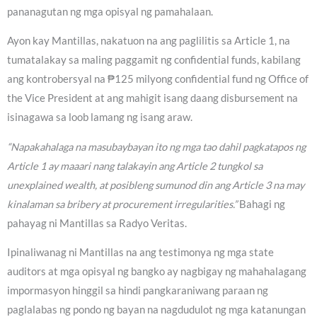
pananagutan ng mga opisyal ng pamahalaan.
Ayon kay Mantillas, nakatuon na ang paglilitis sa Article 1, na
tumatalakay sa maling paggamit ng confidential funds, kabilang
ang kontrobersyal na ₱125 milyong confidential fund ng Office of
the Vice President at ang mahigit isang daang disbursement na
isinagawa sa loob lamang ng isang araw.
“Napakahalaga na masubaybayan ito ng mga tao dahil pagkatapos ng
Article 1 ay maaari nang talakayin ang Article 2 tungkol sa
unexplained wealth, at posibleng sumunod din ang Article 3 na may
kinalaman sa bribery at procurement irregularities.”
Bahagi ng
pahayag ni Mantillas sa Radyo Veritas.
Ipinaliwanag ni Mantillas na ang testimonya ng mga state
auditors at mga opisyal ng bangko ay nagbigay ng mahahalagang
impormasyon hinggil sa hindi pangkaraniwang paraan ng
paglalabas ng pondo ng bayan na nagdudulot ng mga katanungan