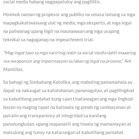
social media habang nagpapatuloy ang paglilitis.
Hinimok naman ng propesor ang publiko na umasa lamang sa mga
mapagkakatiwalaang ulat ng media, mga eksperto, at mga legal
na paliwanag upang higit na maunawaan ang mga usaping
teknikal sa nagaganap na impeachment trial.
“Mag-ingat tayo sa mga naririnig natin sa social media dahil maaaring
ma-weaponize ang impormasyon sa labas ng legal na proseso.
” Ani
Mantillas.
Sa bahagi ng Simbahang Katolika, ang mabuting pamamahala ay
dapat na nakaugat sa katotohanan, pananagutan, at paglilingkod
sa kabutihang panlahat kung saan tinatawagan ang mga lingkod-
bayan na maging tapat na katiwala ng pondo ng sambayanan at
pairalin ang transparency at integridad sa kanilang
panunungkulan, upang mapanatili ang tiwala ng mamamayan at
maisulong ang tunay na katarungan at kabutihang panlahat.