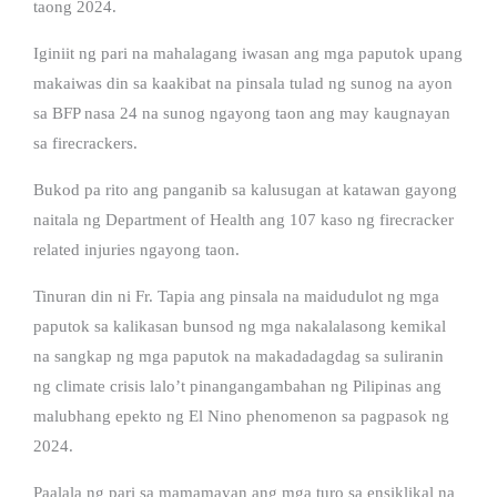
taong 2024.
Iginiit ng pari na mahalagang iwasan ang mga paputok upang
makaiwas din sa kaakibat na pinsala tulad ng sunog na ayon
sa BFP nasa 24 na sunog ngayong taon ang may kaugnayan
sa firecrackers.
Bukod pa rito ang panganib sa kalusugan at katawan gayong
naitala ng Department of Health ang 107 kaso ng firecracker
related injuries ngayong taon.
Tinuran din ni Fr. Tapia ang pinsala na maidudulot ng mga
paputok sa kalikasan bunsod ng mga nakalalasong kemikal
na sangkap ng mga paputok na makadadagdag sa suliranin
ng climate crisis lalo’t pinangangambahan ng Pilipinas ang
malubhang epekto ng El Nino phenomenon sa pagpasok ng
2024.
Paalala ng pari sa mamamayan ang mga turo sa ensiklikal na