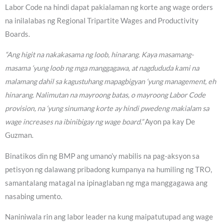
Labor Code na hindi dapat pakialaman ng korte ang wage orders
na inilalabas ng Regional Tripartite Wages and Productivity
Boards.
“Ang higit na nakakasama ng loob, hinarang. Kaya masamang-
masama ‘yung loob ng mga manggagawa, at nagdududa kami na
malamang dahil sa kagustuhang mapagbigyan ‘yung management, eh
hinarang. Nalimutan na mayroong batas, o mayroong Labor Code
provision, na ‘yung sinumang korte ay hindi pwedeng makialam sa
wage increases na ibinibigay ng wage board.”
Ayon pa kay De
Guzman.
Binatikos din ng BMP ang umano’y mabilis na pag-aksyon sa
petisyon ng dalawang pribadong kumpanya na humiling ng TRO,
samantalang matagal na ipinaglaban ng mga manggagawa ang
nasabing umento.
Naniniwala rin ang labor leader na kung maipatutupad ang wage