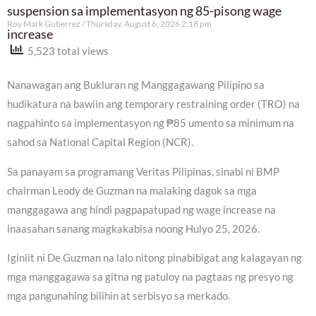
suspension sa implementasyon ng 85-pisong wage
Roy Mark Gutierrez
Thursday, August 6, 2026 2:18 pm
increase
5,523 total views
Nanawagan ang Bukluran ng Manggagawang Pilipino sa
hudikatura na bawiin ang temporary restraining order (TRO) na
nagpahinto sa implementasyon ng ₱85 umento sa minimum na
sahod sa National Capital Region (NCR).
Sa panayam sa programang Veritas Pilipinas, sinabi ni BMP
chairman Leody de Guzman na malaking dagok sa mga
manggagawa ang hindi pagpapatupad ng wage increase na
inaasahan sanang magkakabisa noong Hulyo 25, 2026.
Iginiit ni De Guzman na lalo nitong pinabibigat ang kalagayan ng
mga manggagawa sa gitna ng patuloy na pagtaas ng presyo ng
mga pangunahing bilihin at serbisyo sa merkado.