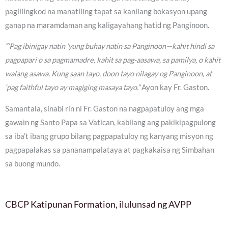
paglilingkod na manatiling tapat sa kanilang bokasyon upang
ganap na maramdaman ang kaligayahang hatid ng Panginoon.
“‘Pag ibinigay natin ‘yung buhay natin sa Panginoon—kahit hindi sa
pagpapari o sa pagmamadre, kahit sa pag-aasawa, sa pamilya, o kahit
walang asawa, Kung saan tayo, doon tayo nilagay ng Panginoon, at
‘pag faithful tayo ay magiging masaya tayo.”
Ayon kay Fr. Gaston.
Samantala, sinabi rin ni Fr. Gaston na nagpapatuloy ang mga
gawain ng Santo Papa sa Vatican, kabilang ang pakikipagpulong
sa iba’t ibang grupo bilang pagpapatuloy ng kanyang misyon ng
pagpapalakas sa pananampalataya at pagkakaisa ng Simbahan
sa buong mundo.
CBCP Katipunan Formation, ilulunsad ng AVPP