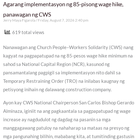
Agarang implementasyon ng 85-pisong wage hike,
panawagan ng CWS
Jerry Maya Figarola
Friday, August 7, 2026 2:40 pm
619 total views
Nanawagan ang Church People–Workers Solidarity (CWS) nang
kagyat na pagpapatupad na ng 85-pesos wage hike minimum na
sahod sa National Capital Region (NCR), kasunod ng
pansamantalang pagpigil sa implementasyon nito dahil sa
Temporary Restraining Order (TRO) na inilabas kaugnay ng
petisyong inihain ng dalawang construction company.
Ayon kay CWS National Chairperson San Carlos Bishop Gerardo
Alminaza, iginiit na ang pagkaantala sa pagpapatupad ng wage
increase ay nagdudulot ng dagdag na pasanin sa mga
manggagawang patuloy na nahaharap sa mataas na presyo ng
mga pangunahing bilihin, mababang kita, at tumitinding gastusin