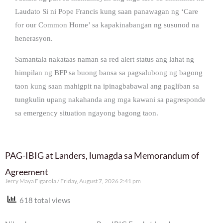
Laudato Si ni Pope Francis kung saan panawagan ng ‘Care
for our Common Home’ sa kapakinabangan ng susunod na
henerasyon.
Samantala nakataas naman sa red alert status ang lahat ng
himpilan ng BFP sa buong bansa sa pagsalubong ng bagong
taon kung saan mahigpit na ipinagbabawal ang pagliban sa
tungkulin upang nakahanda ang mga kawani sa pagresponde
sa emergency situation ngayong bagong taon.
PAG-IBIG at Landers, lumagda sa Memorandum of
Agreement
Jerry Maya Figarola
Friday, August 7, 2026 2:41 pm
618 total views