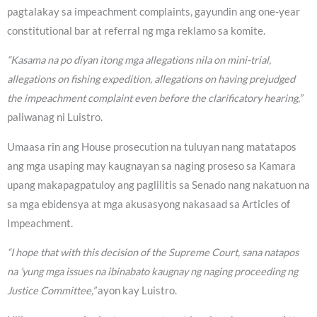
pagtalakay sa impeachment complaints, gayundin ang one-year
constitutional bar at referral ng mga reklamo sa komite.
“Kasama na po diyan itong mga allegations nila on mini-trial,
allegations on fishing expedition, allegations on having prejudged
the impeachment complaint even before the clarificatory hearing,”
paliwanag ni Luistro.
Umaasa rin ang House prosecution na tuluyan nang matatapos
ang mga usaping may kaugnayan sa naging proseso sa Kamara
upang makapagpatuloy ang paglilitis sa Senado nang nakatuon na
sa mga ebidensya at mga akusasyong nakasaad sa Articles of
Impeachment.
“I hope that with this decision of the Supreme Court, sana natapos
na ’yung mga issues na ibinabato kaugnay ng naging proceeding ng
Justice Committee,”
ayon kay Luistro.