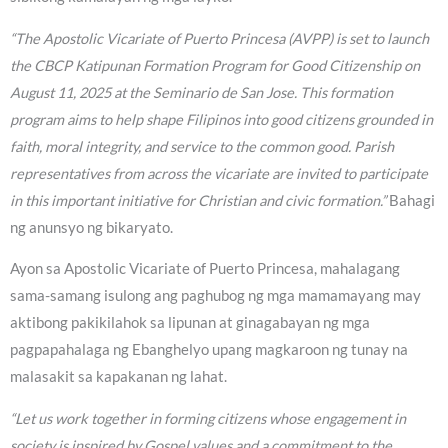
“The Apostolic Vicariate of Puerto Princesa (AVPP) is set to launch
the CBCP Katipunan Formation Program for Good Citizenship on
August 11, 2025 at the Seminario de San Jose. This formation
program aims to help shape Filipinos into good citizens grounded in
faith, moral integrity, and service to the common good. Parish
representatives from across the vicariate are invited to participate
in this important initiative for Christian and civic formation.”
Bahagi
ng anunsyo ng bikaryato.
Ayon sa Apostolic Vicariate of Puerto Princesa, mahalagang
sama-samang isulong ang paghubog ng mga mamamayang may
aktibong pakikilahok sa lipunan at ginagabayan ng mga
pagpapahalaga ng Ebanghelyo upang magkaroon ng tunay na
malasakit sa kapakanan ng lahat.
“Let us work together in forming citizens whose engagement in
society is inspired by Gospel values and a commitment to the