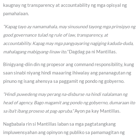
kaugnay ng transparency at accountability ng mga opisyal ng
pamahalaan.
“Kapag tayo ay namamahala, may sinusunod tayong mga prinsipyo ng
good governance tulad ng rule of law, transparency, at
accountability. Kapag may mga pangyayaring nagiging kaduda-duda,
mahalagang mabigyang-linaw ito.”
Dagdag pa ni Mantillas.
Binigyang-diin din ng propesor ang command responsibility, kung
saan sinabi niyang hindi maaaring ihiwalay ang pananagutan ng
pinuno ng isang ahensya sa paggamit ng pondo ng gobyerno.
“Hindi puwedeng may perang na-disburse na hindi nalalaman ng
head of agency. Bago magamit ang pondo ng gobyerno, dumaraan ito
sa iba’t ibang proseso at pag-apruba.”
Ayon pa kay Mantillas.
Nagbabala rin si Mantillas laban sa mga pagtatangkang
impluwensyahan ang opinyon ng publiko sa pamamagitan ng