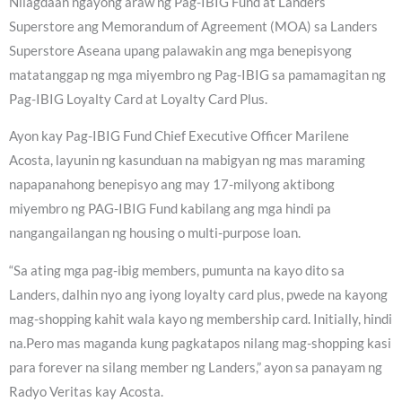
Nilagdaan ngayong araw ng Pag-IBIG Fund at Landers
Superstore ang Memorandum of Agreement (MOA) sa Landers
Superstore Aseana upang palawakin ang mga benepisyong
matatanggap ng mga miyembro ng Pag-IBIG sa pamamagitan ng
Pag-IBIG Loyalty Card at Loyalty Card Plus.
Ayon kay Pag-IBIG Fund Chief Executive Officer Marilene
Acosta, layunin ng kasunduan na mabigyan ng mas maraming
napapanahong benepisyo ang may 17-milyong aktibong
miyembro ng PAG-IBIG Fund kabilang ang mga hindi pa
nangangailangan ng housing o multi-purpose loan.
“Sa ating mga pag-ibig members, pumunta na kayo dito sa
Landers, dalhin nyo ang iyong loyalty card plus, pwede na kayong
mag-shopping kahit wala kayo ng membership card. Initially, hindi
na.Pero mas maganda kung pagkatapos nilang mag-shopping kasi
para forever na silang member ng Landers,” ayon sa panayam ng
Radyo Veritas kay Acosta.