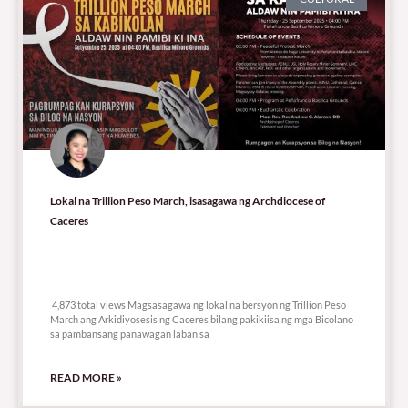
Lokal na Trillion Peso March, isasagawa ng Archdiocese of
Caceres
4,873 total views
4,873 total views Magsasagawa ng lokal na bersyon ng Trillion Peso
March ang Arkidiyosesis ng Caceres bilang pakikiisa ng mga Bicolano
sa pambansang panawagan laban sa
READ MORE »