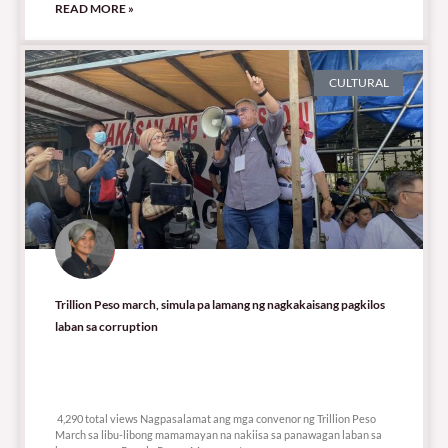
READ MORE »
CULTURAL
Trillion Peso march, simula pa lamang ng nagkakaisang pagkilos
laban sa corruption
4,290 total views
4,290 total views Nagpasalamat ang mga convenor ng Trillion Peso
March sa libu-libong mamamayan na nakiisa sa panawagan laban sa