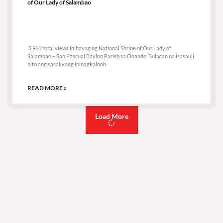
of Our Lady of Salambao
3,961 total views
3,961 total views Inihayag ng National Shrine of Our Lady of
Salambao – San Pascual Baylon Parish sa Obando, Bulacan na isasauli
nito ang sasakyang ipinagkaloob
READ MORE »
Load More