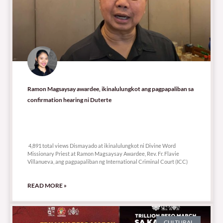
Ramon Magsaysay awardee, ikinalulungkot ang pagpapaliban sa
confirmation hearing ni Duterte
4,891 total views
4,891 total views Dismayado at ikinalulungkot ni Divine Word
Missionary Priest at Ramon Magsaysay Awardee, Rev. Fr. Flavie
Villanueva, ang pagpapaliban ng International Criminal Court (ICC)
READ MORE »
CULTURAL