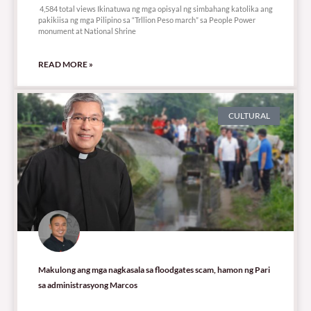
4,584 total views Ikinatuwa ng mga opisyal ng simbahang katolika ang
pakikiisa ng mga Pilipino sa “Trllion Peso march” sa People Power
monument at National Shrine
READ MORE »
CULTURAL
Makulong ang mga nagkasala sa floodgates scam, hamon ng Pari
sa administrasyong Marcos