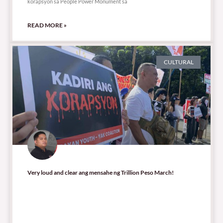
korapsyon sa People Power Monument sa
READ MORE »
CULTURAL
Very loud and clear ang mensahe ng Trillion Peso March!
4,584 total views