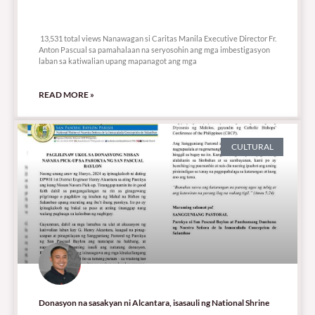
13,531 total views
13,531 total views Nanawagan si Caritas Manila Executive Director Fr.
Anton Pascual sa pamahalaan na seryosohin ang mga imbestigasyon
laban sa katiwalian upang mapanagot ang mga
READ MORE »
CULTURAL
Donasyon na sasakyan ni Alcantara, isasauli ng National Shrine