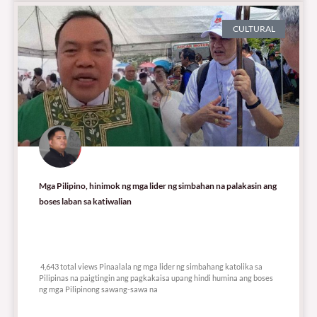
CULTURAL
Mga Pilipino, hinimok ng mga lider ng simbahan na palakasin ang
boses laban sa katiwalian
4,643 total views
4,643 total views Pinaalala ng mga lider ng simbahang katolika sa
Pilipinas na paigtingin ang pagkakaisa upang hindi humina ang boses
ng mga Pilipinong sawang-sawa na