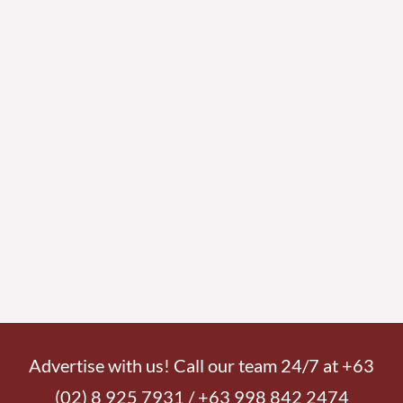
Advertise with us! Call our team 24/7 at +63
(02) 8 925 7931 / +63 998 842 2474