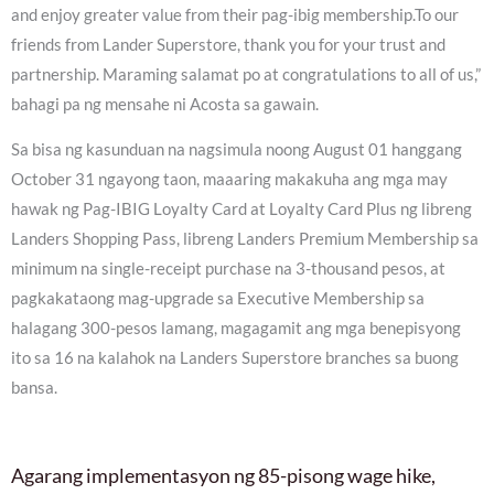
and enjoy greater value from their pag-ibig membership.To our
friends from Lander Superstore, thank you for your trust and
partnership. Maraming salamat po at congratulations to all of us,”
bahagi pa ng mensahe ni Acosta sa gawain.
Sa bisa ng kasunduan na nagsimula noong August 01 hanggang
October 31 ngayong taon, maaaring makakuha ang mga may
hawak ng Pag-IBIG Loyalty Card at Loyalty Card Plus ng libreng
Landers Shopping Pass, libreng Landers Premium Membership sa
minimum na single-receipt purchase na 3-thousand pesos, at
pagkakataong mag-upgrade sa Executive Membership sa
halagang 300-pesos lamang, magagamit ang mga benepisyong
ito sa 16 na kalahok na Landers Superstore branches sa buong
bansa.
Agarang implementasyon ng 85-pisong wage hike,