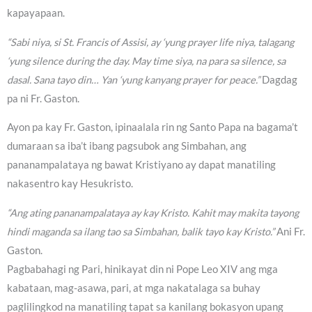
kapayapaan.
“Sabi niya, si St. Francis of Assisi, ay ‘yung prayer life niya, talagang
‘yung silence during the day. May time siya, na para sa silence, sa
dasal. Sana tayo din… Yan ‘yung kanyang prayer for peace.”
Dagdag
pa ni Fr. Gaston.
Ayon pa kay Fr. Gaston, ipinaalala rin ng Santo Papa na bagama’t
dumaraan sa iba’t ibang pagsubok ang Simbahan, ang
pananampalataya ng bawat Kristiyano ay dapat manatiling
nakasentro kay Hesukristo.
“Ang ating pananampalataya ay kay Kristo. Kahit may makita tayong
hindi maganda sa ilang tao sa Simbahan, balik tayo kay Kristo.”
Ani Fr.
Gaston.
Pagbabahagi ng Pari, hinikayat din ni Pope Leo XIV ang mga
kabataan, mag-asawa, pari, at mga nakatalaga sa buhay
paglilingkod na manatiling tapat sa kanilang bokasyon upang