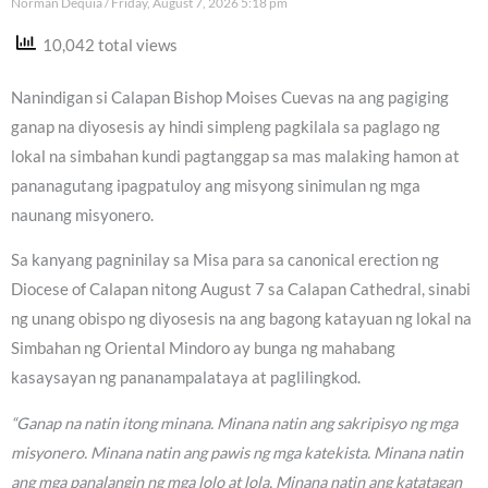
Norman Dequia
Friday, August 7, 2026 5:18 pm
10,042 total views
Nanindigan si Calapan Bishop Moises Cuevas na ang pagiging
ganap na diyosesis ay hindi simpleng pagkilala sa paglago ng
lokal na simbahan kundi pagtanggap sa mas malaking hamon at
pananagutang ipagpatuloy ang misyong sinimulan ng mga
naunang misyonero.
Sa kanyang pagninilay sa Misa para sa canonical erection ng
Diocese of Calapan nitong August 7 sa Calapan Cathedral, sinabi
ng unang obispo ng diyosesis na ang bagong katayuan ng lokal na
Simbahan ng Oriental Mindoro ay bunga ng mahabang
kasaysayan ng pananampalataya at paglilingkod.
“Ganap na natin itong minana. Minana natin ang sakripisyo ng mga
misyonero. Minana natin ang pawis ng mga katekista. Minana natin
ang mga panalangin ng mga lolo at lola. Minana natin ang katatagan