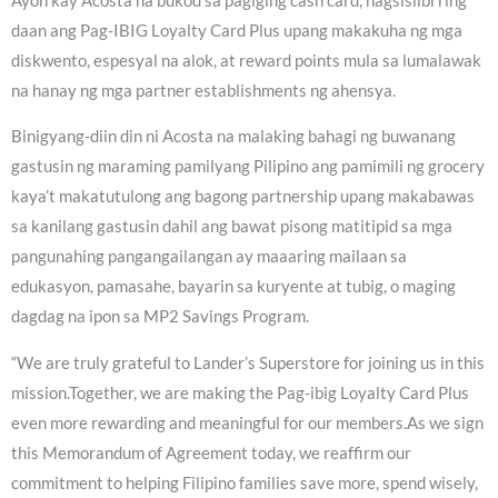
Ayon kay Acosta na bukod sa pagiging cash card, nagsisilbi ring
daan ang Pag-IBIG Loyalty Card Plus upang makakuha ng mga
diskwento, espesyal na alok, at reward points mula sa lumalawak
na hanay ng mga partner establishments ng ahensya.
Binigyang-diin din ni Acosta na malaking bahagi ng buwanang
gastusin ng maraming pamilyang Pilipino ang pamimili ng grocery
kaya’t makatutulong ang bagong partnership upang makabawas
sa kanilang gastusin dahil ang bawat pisong matitipid sa mga
pangunahing pangangailangan ay maaaring mailaan sa
edukasyon, pamasahe, bayarin sa kuryente at tubig, o maging
dagdag na ipon sa MP2 Savings Program.
“We are truly grateful to Lander’s Superstore for joining us in this
mission.Together, we are making the Pag-ibig Loyalty Card Plus
even more rewarding and meaningful for our members.As we sign
this Memorandum of Agreement today, we reaffirm our
commitment to helping Filipino families save more, spend wisely,