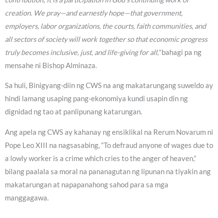
creation. We pray—and earnestly hope—that government,
employers, labor organizations, the courts, faith communities, and
all sectors of society will work together so that economic progress
truly becomes inclusive, just, and life-giving for all,”
bahagi pa ng
mensahe ni Bishop Alminaza.
Sa huli, Binigyang-diin ng CWS na ang makatarungang suweldo ay
hindi lamang usaping pang-ekonomiya kundi usapin din ng
dignidad ng tao at panlipunang katarungan.
Ang apela ng CWS ay kahanay ng ensiklikal na Rerum Novarum ni
Pope Leo XIII na nagsasabing, “To defraud anyone of wages due to
a lowly worker is a crime which cries to the anger of heaven,”
bilang paalala sa moral na pananagutan ng lipunan na tiyakin ang
makatarungan at napapanahong sahod para sa mga
manggagawa.