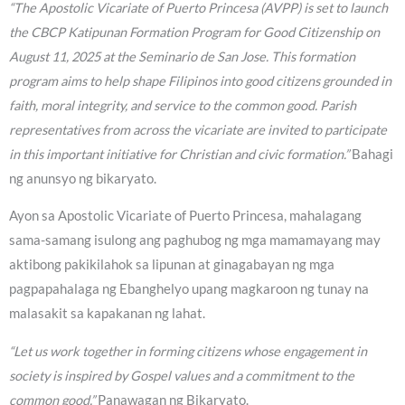
“The Apostolic Vicariate of Puerto Princesa (AVPP) is set to launch
the CBCP Katipunan Formation Program for Good Citizenship on
August 11, 2025 at the Seminario de San Jose. This formation
program aims to help shape Filipinos into good citizens grounded in
faith, moral integrity, and service to the common good. Parish
representatives from across the vicariate are invited to participate
in this important initiative for Christian and civic formation.”
Bahagi
ng anunsyo ng bikaryato.
Ayon sa Apostolic Vicariate of Puerto Princesa, mahalagang
sama-samang isulong ang paghubog ng mga mamamayang may
aktibong pakikilahok sa lipunan at ginagabayan ng mga
pagpapahalaga ng Ebanghelyo upang magkaroon ng tunay na
malasakit sa kapakanan ng lahat.
“Let us work together in forming citizens whose engagement in
society is inspired by Gospel values and a commitment to the
common good,”
Panawagan ng Bikaryato.