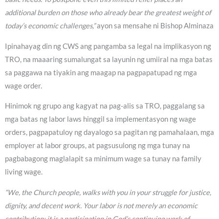
additional burden on those who already bear the greatest weight of
today’s economic challenges,”
ayon sa mensahe ni Bishop Alminaza
Ipinahayag din ng CWS ang pangamba sa legal na implikasyon ng
TRO, na maaaring sumalungat sa layunin ng umiiral na mga batas
sa paggawa na tiyakin ang maagap na pagpapatupad ng mga
wage order.
Hinimok ng grupo ang kagyat na pag-alis sa TRO, paggalang sa
mga batas ng labor laws hinggil sa implementasyon ng wage
orders, pagpapatuloy ng dayalogo sa pagitan ng pamahalaan, mga
employer at labor groups, at pagsusulong ng mga tunay na
pagbabagong maglalapit sa minimum wage sa tunay na family
living wage.
“We, the Church people, walks with you in your struggle for justice,
dignity, and decent work. Your labor is not merely an economic
contribution; it is a participation in God’s continuing work of