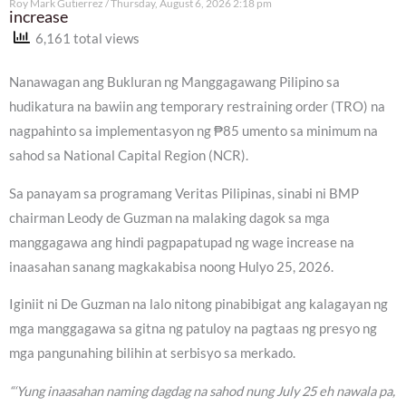
Roy Mark Gutierrez
Thursday, August 6, 2026 2:18 pm
increase
6,161 total views
Nanawagan ang Bukluran ng Manggagawang Pilipino sa
hudikatura na bawiin ang temporary restraining order (TRO) na
nagpahinto sa implementasyon ng ₱85 umento sa minimum na
sahod sa National Capital Region (NCR).
Sa panayam sa programang Veritas Pilipinas, sinabi ni BMP
chairman Leody de Guzman na malaking dagok sa mga
manggagawa ang hindi pagpapatupad ng wage increase na
inaasahan sanang magkakabisa noong Hulyo 25, 2026.
Iginiit ni De Guzman na lalo nitong pinabibigat ang kalagayan ng
mga manggagawa sa gitna ng patuloy na pagtaas ng presyo ng
mga pangunahing bilihin at serbisyo sa merkado.
“‘Yung inaasahan naming dagdag na sahod nung July 25 eh nawala pa,