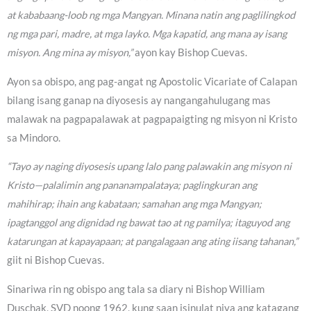
at kababaang-loob ng mga Mangyan. Minana natin ang paglilingkod
ng mga pari, madre, at mga layko. Mga kapatid, ang mana ay isang
misyon. Ang mina ay misyon,”
ayon kay Bishop Cuevas.
Ayon sa obispo, ang pag-angat ng Apostolic Vicariate of Calapan
bilang isang ganap na diyosesis ay nangangahulugang mas
malawak na pagpapalawak at pagpapaigting ng misyon ni Kristo
sa Mindoro.
“Tayo ay naging diyosesis upang lalo pang palawakin ang misyon ni
Kristo—palalimin ang pananampalataya; paglingkuran ang
mahihirap; ihain ang kabataan; samahan ang mga Mangyan;
ipagtanggol ang dignidad ng bawat tao at ng pamilya; itaguyod ang
katarungan at kapayapaan; at pangalagaan ang ating iisang tahanan,”
giit ni Bishop Cuevas.
Sinariwa rin ng obispo ang tala sa diary ni Bishop William
Duschak, SVD noong 1962, kung saan isinulat niya ang katagang