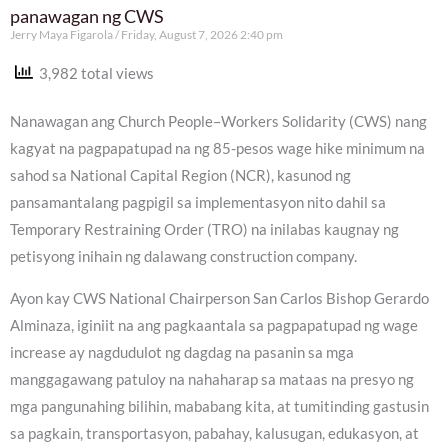
panawagan ng CWS
Jerry Maya Figarola
Friday, August 7, 2026 2:40 pm
3,982 total views
Nanawagan ang Church People–Workers Solidarity (CWS) nang
kagyat na pagpapatupad na ng 85-pesos wage hike minimum na
sahod sa National Capital Region (NCR), kasunod ng
pansamantalang pagpigil sa implementasyon nito dahil sa
Temporary Restraining Order (TRO) na inilabas kaugnay ng
petisyong inihain ng dalawang construction company.
Ayon kay CWS National Chairperson San Carlos Bishop Gerardo
Alminaza, iginiit na ang pagkaantala sa pagpapatupad ng wage
increase ay nagdudulot ng dagdag na pasanin sa mga
manggagawang patuloy na nahaharap sa mataas na presyo ng
mga pangunahing bilihin, mababang kita, at tumitinding gastusin
sa pagkain, transportasyon, pabahay, kalusugan, edukasyon, at