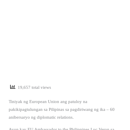
19,657 total views
Tiniyak ng European Union ang patuloy na
pakikipagtulungan sa Pilipinas sa pagdiriwang ng ika – 60
anibersaryo ng diplomatic relations.
Ayon kay EU Ambassador to the Philippines Luc Veron sa