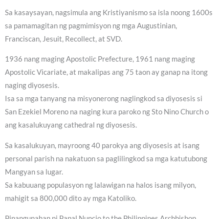
Sa kasaysayan, nagsimula ang Kristiyanismo sa isla noong 1600s
sa pamamagitan ng pagmimisyon ng mga Augustinian,
Franciscan, Jesuit, Recollect, at SVD.
1936 nang maging Apostolic Prefecture, 1961 nang maging
Apostolic Vicariate, at makalipas ang 75 taon ay ganap na itong
naging diyosesis.
Isa sa mga tanyang na misyonerong naglingkod sa diyosesis si
San Ezekiel Moreno na naging kura paroko ng Sto Nino Church o
ang kasalukuyang cathedral ng diyosesis.
Sa kasalukuyan, mayroong 40 parokya ang diyosesis at isang
personal parish na nakatuon sa paglilingkod sa mga katutubong
Mangyan sa lugar.
Sa kabuuang populasyon ng lalawigan na halos isang milyon,
mahigit sa 800,000 dito ay mga Katoliko.
Pinangunahan ni Papal Nuncio to the Philippines Archbishop