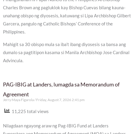
Charles Brown ang pagluklok kay Bishop Cuevas bilang kauna-
unahang obispo ng diyosesis, katuwang si Lipa Archbishop Gilbert
Garcera, pangulo ng Catholic Bishops’ Conference of the
Philippines.
Mahigit sa 30 obispo mula sa iba’t ibang diyosesis sa bansa ang
dumalo sa pagtitipon kasama si Manila Archbishop Jose Cardinal
Advincula.
PAG-IBIG at Landers, lumagda sa Memorandum of
Agreement
Jerry Maya Figarola
Friday, August 7, 2026 2:41 pm
11,225 total views
Nilagdaan ngayong araw ng Pag-IBIG Fund at Landers
Superstore ang Memorandum of Agreement (MOA) sa Landers