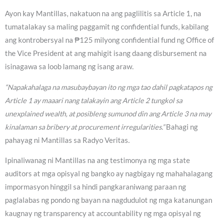
Ayon kay Mantillas, nakatuon na ang paglilitis sa Article 1, na
tumatalakay sa maling paggamit ng confidential funds, kabilang
ang kontrobersyal na ₱125 milyong confidential fund ng Office of
the Vice President at ang mahigit isang daang disbursement na
isinagawa sa loob lamang ng isang araw.
“Napakahalaga na masubaybayan ito ng mga tao dahil pagkatapos ng
Article 1 ay maaari nang talakayin ang Article 2 tungkol sa
unexplained wealth, at posibleng sumunod din ang Article 3 na may
kinalaman sa bribery at procurement irregularities.”
Bahagi ng
pahayag ni Mantillas sa Radyo Veritas.
Ipinaliwanag ni Mantillas na ang testimonya ng mga state
auditors at mga opisyal ng bangko ay nagbigay ng mahahalagang
impormasyon hinggil sa hindi pangkaraniwang paraan ng
paglalabas ng pondo ng bayan na nagdudulot ng mga katanungan
kaugnay ng transparency at accountability ng mga opisyal ng