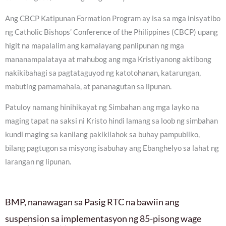
Ang CBCP Katipunan Formation Program ay isa sa mga inisyatibo
ng Catholic Bishops’ Conference of the Philippines (CBCP) upang
higit na mapalalim ang kamalayang panlipunan ng mga
mananampalataya at mahubog ang mga Kristiyanong aktibong
nakikibahagi sa pagtataguyod ng katotohanan, katarungan,
mabuting pamamahala, at pananagutan sa lipunan.
Patuloy namang hinihikayat ng Simbahan ang mga layko na
maging tapat na saksi ni Kristo hindi lamang sa loob ng simbahan
kundi maging sa kanilang pakikilahok sa buhay pampubliko,
bilang pagtugon sa misyong isabuhay ang Ebanghelyo sa lahat ng
larangan ng lipunan.
BMP, nanawagan sa Pasig RTC na bawiin ang
suspension sa implementasyon ng 85-pisong wage