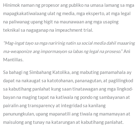
Hinimok naman ng propesor ang publiko na umasa lamang sa mga
mapagkakatiwalaang ulat ng media, mga eksperto, at mga legal
na paliwanag upang higit na maunawaan ang mga usaping
teknikal sa nagaganap na impeachment trial.
“Mag-ingat tayo sa mga naririnig natin sa social media dahil maaaring
ma-weaponize ang impormasyon sa labas ng legal na proseso.
” Ani
Mantillas.
Sa bahagi ng Simbahang Katolika, ang mabuting pamamahala ay
dapat na nakaugat sa katotohanan, pananagutan, at paglilingkod
sa kabutihang panlahat kung saan tinatawagan ang mga lingkod-
bayan na maging tapat na katiwala ng pondo ng sambayanan at
pairalin ang transparency at integridad sa kanilang
panunungkulan, upang mapanatili ang tiwala ng mamamayan at
maisulong ang tunay na katarungan at kabutihang panlahat.