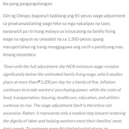
iba pang pangangailangan.
Giit ng Obispo, bagama’t kabilang ang 85-pesos wage adjustment
sa pinakamalalaking wage hike sa mga nakalipas na taon,
nananatili pa rin itong malayo sa isinusulong na family living
wage na ngayon ay umaabot na sa 1,300-pesos upang
masuportahan ng isang manggagawa ang sarili o pamilyang may
limang miyembro.
“Even with the full adjustment, the NCR minimum wage remains
significantly below the estimated family living wage, which studies
place at more than ₱1,200 per day for a family of five. Inflation
continues to erode workers’ purchasing power, while the costs of
food, transportation, housing, healthcare, education, and utilities
continue to rise. The wage adjustment itself is therefore not
excessive. Rather, it represents only a modest step toward restoring
the dignity of labor and helping workers meet their families’ most
basic needs. To postpone even this limited relief places an