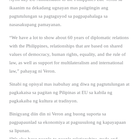
ikaanim na dekadang ugnayan mas paiigtingin ang
pagtutulungan sa pagtaguyod sa pagpapahalaga sa
nasasakupang pamayanan.
“We have a lot to show about 60 years of diplomatic relations
with the Philippines, relationships that are based on shared
values of democracy, human rights, equality, and the rule of
law, as well as support for multilateralism and international
law,” pahayag ni Veron.
Sinabi ng opisyal mas isabuhay ang diwa ng pagtutulungan at
pagkakaisa sa pagitan ng Pilipinas at EU sa kabila ng
pagkakaiba ng kultura at tradisyon.
Binigyang diin din ni Veron ang buong suporta sa
pagpapaunlad sa ekonomiya at pagsusulong ng kapayapaan
sa lipunan.
“We also have people-to-people relationships, trade and