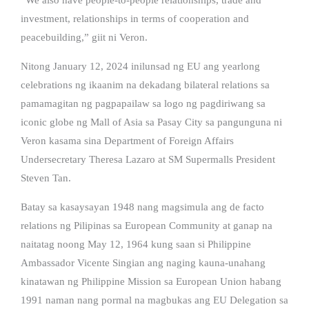
investment, relationships in terms of cooperation and
peacebuilding,” giit ni Veron.
Nitong January 12, 2024 inilunsad ng EU ang yearlong
celebrations ng ikaanim na dekadang bilateral relations sa
pamamagitan ng pagpapailaw sa logo ng pagdiriwang sa
iconic globe ng Mall of Asia sa Pasay City sa pangunguna ni
Veron kasama sina Department of Foreign Affairs
Undersecretary Theresa Lazaro at SM Supermalls President
Steven Tan.
Batay sa kasaysayan 1948 nang magsimula ang de facto
relations ng Pilipinas sa European Community at ganap na
naitatag noong May 12, 1964 kung saan si Philippine
Ambassador Vicente Singian ang naging kauna-unahang
kinatawan ng Philippine Mission sa European Union habang
1991 naman nang pormal na magbukas ang EU Delegation sa