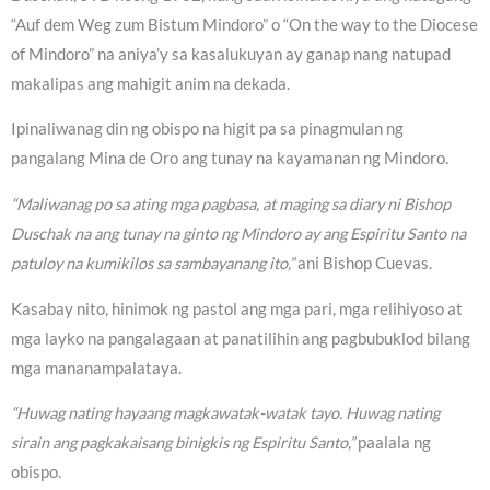
“Auf dem Weg zum Bistum Mindoro” o “On the way to the Diocese
of Mindoro” na aniya’y sa kasalukuyan ay ganap nang natupad
makalipas ang mahigit anim na dekada.
Ipinaliwanag din ng obispo na higit pa sa pinagmulan ng
pangalang Mina de Oro ang tunay na kayamanan ng Mindoro.
“Maliwanag po sa ating mga pagbasa, at maging sa diary ni Bishop
Duschak na ang tunay na ginto ng Mindoro ay ang Espiritu Santo na
patuloy na kumikilos sa sambayanang ito,”
ani Bishop Cuevas.
Kasabay nito, hinimok ng pastol ang mga pari, mga relihiyoso at
mga layko na pangalagaan at panatilihin ang pagbubuklod bilang
mga mananampalataya.
“Huwag nating hayaang magkawatak-watak tayo. Huwag nating
sirain ang pagkakaisang binigkis ng Espiritu Santo,”
paalala ng
obispo.