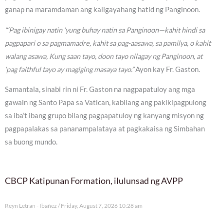
ganap na maramdaman ang kaligayahang hatid ng Panginoon.
“‘Pag ibinigay natin ‘yung buhay natin sa Panginoon—kahit hindi sa
pagpapari o sa pagmamadre, kahit sa pag-aasawa, sa pamilya, o kahit
walang asawa, Kung saan tayo, doon tayo nilagay ng Panginoon, at
‘pag faithful tayo ay magiging masaya tayo.”
Ayon kay Fr. Gaston.
Samantala, sinabi rin ni Fr. Gaston na nagpapatuloy ang mga
gawain ng Santo Papa sa Vatican, kabilang ang pakikipagpulong
sa iba’t ibang grupo bilang pagpapatuloy ng kanyang misyon ng
pagpapalakas sa pananampalataya at pagkakaisa ng Simbahan
sa buong mundo.
CBCP Katipunan Formation, ilulunsad ng AVPP
Reyn Letran - Ibañez
Friday, August 7, 2026 10:28 am