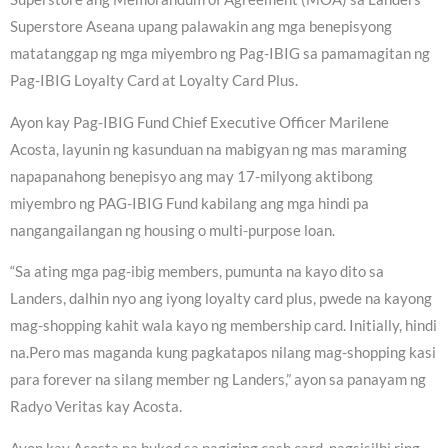
Superstore Aseana upang palawakin ang mga benepisyong
matatanggap ng mga miyembro ng Pag-IBIG sa pamamagitan ng
Pag-IBIG Loyalty Card at Loyalty Card Plus.
Ayon kay Pag-IBIG Fund Chief Executive Officer Marilene
Acosta, layunin ng kasunduan na mabigyan ng mas maraming
napapanahong benepisyo ang may 17-milyong aktibong
miyembro ng PAG-IBIG Fund kabilang ang mga hindi pa
nangangailangan ng housing o multi-purpose loan.
“Sa ating mga pag-ibig members, pumunta na kayo dito sa
Landers, dalhin nyo ang iyong loyalty card plus, pwede na kayong
mag-shopping kahit wala kayo ng membership card. Initially, hindi
na.Pero mas maganda kung pagkatapos nilang mag-shopping kasi
para forever na silang member ng Landers,” ayon sa panayam ng
Radyo Veritas kay Acosta.