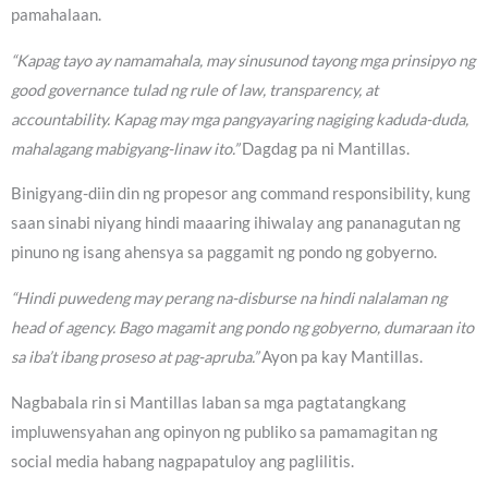
pamahalaan.
“Kapag tayo ay namamahala, may sinusunod tayong mga prinsipyo ng
good governance tulad ng rule of law, transparency, at
accountability. Kapag may mga pangyayaring nagiging kaduda-duda,
mahalagang mabigyang-linaw ito.”
Dagdag pa ni Mantillas.
Binigyang-diin din ng propesor ang command responsibility, kung
saan sinabi niyang hindi maaaring ihiwalay ang pananagutan ng
pinuno ng isang ahensya sa paggamit ng pondo ng gobyerno.
“Hindi puwedeng may perang na-disburse na hindi nalalaman ng
head of agency. Bago magamit ang pondo ng gobyerno, dumaraan ito
sa iba’t ibang proseso at pag-apruba.”
Ayon pa kay Mantillas.
Nagbabala rin si Mantillas laban sa mga pagtatangkang
impluwensyahan ang opinyon ng publiko sa pamamagitan ng
social media habang nagpapatuloy ang paglilitis.