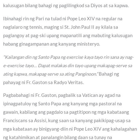
kalusugan bilang bahagi ng paglilingkod sa Diyos at sa kapwa.
Ibinahagi rin ng Pari na tulad ni Pope Leo XIV na regular na
naglalaro ng tennis, maging si St. John Paul II ay kilala sa
paglangoy at pag-ski upang mapanatili ang mabuting kalusugan
habang ginagampanan ang kanyang ministeryo.
“Kailangan din ng Santo Papa ng exercise kaya tayo rin sana ay nag-
e-exercise tayo… Dapat malakas din tayo upang makapag-serve sa
ating kapwa, makapag-serve sa ating Panginoon.”
Bahagi ng
pahayag ni Fr. Gaston sa Radyo Veritas.
Pagbabahagi ni Fr. Gaston, pagbalik sa Vatican ay agad na
ipinagpatuloy ng Santo Papa ang kanyang mga pastoral na
gawain, kabilang ang pagdalo sa pagtitipon ng mga kabataang
Franciscans sa Assisi, kung saan sa kanyang pakikipag-usap sa
mga kabataan ay binigyang-diin ni Pope Leo XIV ang kahalagahan
ng katahimikan at panalangin bilang daan sa tunay na