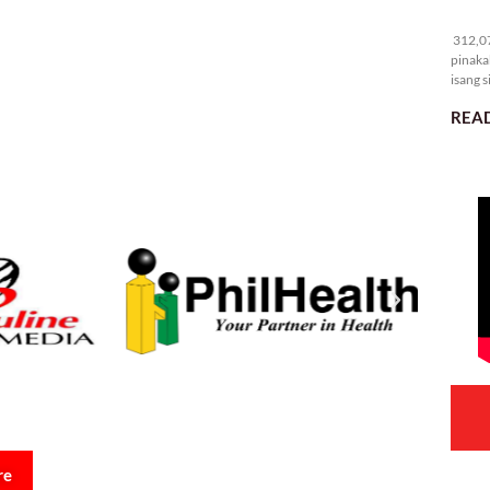
31
312,07
pinaka
isang s
READ
re