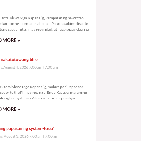
,580 total views
 total views Mga Kapanalig, karapatan ng bawat tao
gkaroon ng disenteng tahanan. Para masabing disente,
tong sapat, ligtas, may seguridad, at nagbibigay-daan sa
 MORE »
 nakatutuwang biro
y, August 4, 2026 7:00 am
7:00 am
7,052 total views
2 total views Mga Kapanalig, mabuti pa si Japanese
ador to the Philippines na si Endo Kazuya, maraming
liang bahay dito sa Pilipinas. Sa isang privilege
 MORE »
ang papasan ng system-loss?
, August 3, 2026 7:00 am
7:00 am