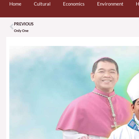
Home
Cultural
Economics
Environment
H
PREVIOUS
Prev
Only One