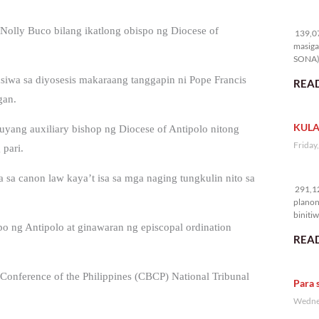
13
Nolly Buco bilang ikatlong obispo ng Diocese of
139,07
masiga
SONA) 
siwa sa diyosesis makaraang tanggapin ni Pope Francis
READ
gan.
KULA
yang auxiliary bishop ng Diocese of Antipolo nitong
Friday
 pari.
29
sa canon law kaya’t isa sa mga naging tungkulin nito sa
291,12
planon
binitiw
po ng Antipolo at ginawaran ng episcopal ordination
kulang.
READ
onference of the Philippines (CBCP) National Tribunal
Para 
Wednes