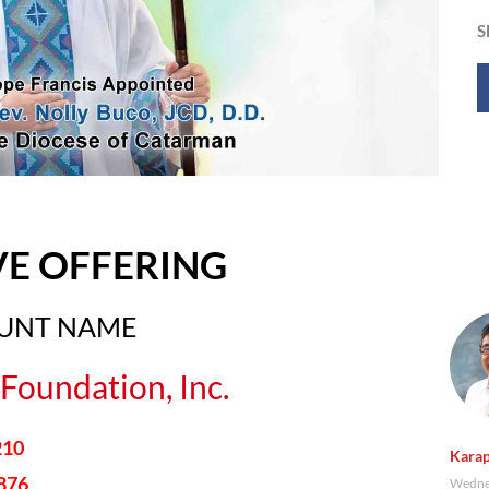
S
VE OFFERING
OUNT NAME
Foundation, Inc.
210
Karap
876
Wednes