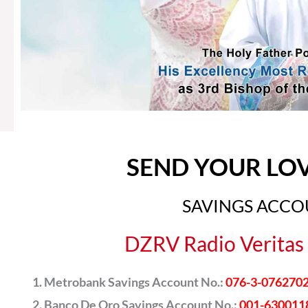
SEND YOUR LO
SAVINGS ACC
DZRV Radio Veritas 
Metrobank Savings Account No.:
076-3-076270
Banco De Oro Savings Account No.:
001-630011