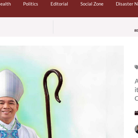
ealth
Politics
Editorial
Social Zone
Disaster 
80
A
i
C