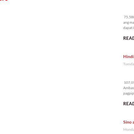
75
75,580
ang ma
dapat i
READ
Hindi
Tuesda
10
107,05
Ambass
pagpipi
READ
Sino 
Monday