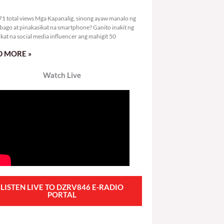
2,071 total views
1 total views Mga Kapanalig, sinong ayaw manalo ng
bago at pinakasikat na smartphone? Ganito inakit ng
ikat na social media influencer ang mahigit 50
 MORE »
Watch Live
LISTEN LIVE TO DZRV846 E-RADIO
PORTAL