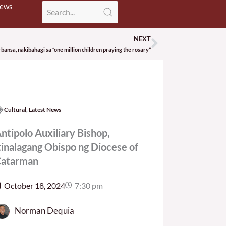
News
NEXT
Next
 bansa, nakibahagi sa “one million children praying the rosary”
Cultural
,
Latest News
ntipolo Auxiliary Bishop,
tinalagang Obispo ng Diocese of
atarman
October 18, 2024
7:30 pm
Norman Dequia