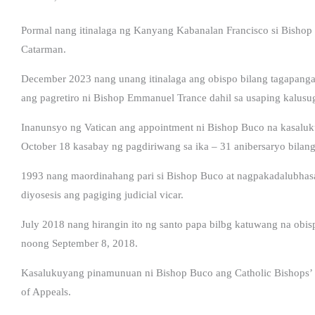
Pormal nang itinalaga ng Kanyang Kabanalan Francisco si Bishop 
Catarman.
December 2023 nang unang itinalaga ang obispo bilang tagapanga
ang pagretiro ni Bishop Emmanuel Trance dahil sa usaping kalusu
Inanunsyo ng Vatican ang appointment ni Bishop Buco na kasaluku
October 18 kasabay ng pagdiriwang sa ika – 31 anibersaryo bilang
1993 nang maordinahang pari si Bishop Buco at nagpakadalubhasa 
diyosesis ang pagiging judicial vicar.
July 2018 nang hirangin ito ng santo papa bilbg katuwang na obis
noong September 8, 2018.
Kasalukuyang pinamunuan ni Bishop Buco ang Catholic Bishops’ C
of Appeals.