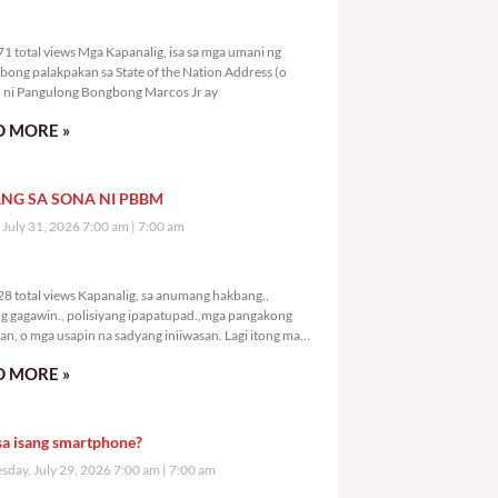
9,071 total views
1 total views Mga Kapanalig, isa sa mga umani ng
bong palakpakan sa State of the Nation Address (o
ni Pangulong Bongbong Marcos Jr ay
 MORE »
NG SA SONA NI PBBM
, July 31, 2026 7:00 am
7:00 am
1,128 total views
8 total views Kapanalig, sa anumang hakbang.,
g gagawin., polisiyang ipapatupad.,mga pangakong
an, o mga usapin na sadyang iniiwasan. Lagi itong may
 Hindi ibig sabihin,
 MORE »
sa isang smartphone?
day, July 29, 2026 7:00 am
7:00 am