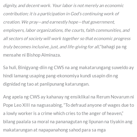
dignity, and decent work. Your labor is not merely an economic
contribution; it is a participation in God’s continuing work of
creation. We pray—and earnestly hope—that government,
employers, labor organizations, the courts, faith communities, and
all sectors of society will work together so that economic progress
truly becomes inclusive, just, and life-giving for all,”
bahagi pa ng
mensahe ni Bishop Alminaza.
Sa huli, Binigyang-diin ng CWS na ang makatarungang suweldo ay
hindi lamang usaping pang-ekonomiya kundi usapin din ng
dignidad ng tao at panlipunang katarungan.
Ang apela ng CWS ay kahanay ng ensiklikal na Rerum Novarum ni
Pope Leo XIII na nagsasabing, “To defraud anyone of wages due to
a lowly worker is a crime which cries to the anger of heaven,”
bilang paalala sa moral na pananagutan ng lipunan na tiyakin ang
makatarungan at napapanahong sahod para sa mga