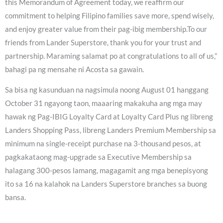
this Memorandum of Agreement today, we reaffirm our
commitment to helping Filipino families save more, spend wisely,
and enjoy greater value from their pag-ibig membership.To our
friends from Lander Superstore, thank you for your trust and
partnership. Maraming salamat po at congratulations to all of us,”
bahagi pa ng mensahe ni Acosta sa gawain.
Sa bisa ng kasunduan na nagsimula noong August 01 hanggang
October 31 ngayong taon, maaaring makakuha ang mga may
hawak ng Pag-IBIG Loyalty Card at Loyalty Card Plus ng libreng
Landers Shopping Pass, libreng Landers Premium Membership sa
minimum na single-receipt purchase na 3-thousand pesos, at
pagkakataong mag-upgrade sa Executive Membership sa
halagang 300-pesos lamang, magagamit ang mga benepisyong
ito sa 16 na kalahok na Landers Superstore branches sa buong
bansa.