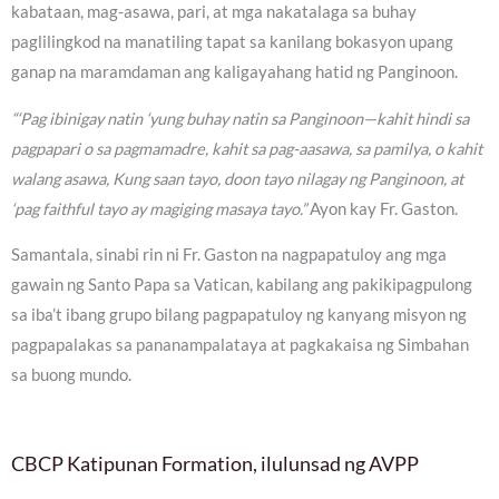
kabataan, mag-asawa, pari, at mga nakatalaga sa buhay
paglilingkod na manatiling tapat sa kanilang bokasyon upang
ganap na maramdaman ang kaligayahang hatid ng Panginoon.
“‘Pag ibinigay natin ‘yung buhay natin sa Panginoon—kahit hindi sa
pagpapari o sa pagmamadre, kahit sa pag-aasawa, sa pamilya, o kahit
walang asawa, Kung saan tayo, doon tayo nilagay ng Panginoon, at
‘pag faithful tayo ay magiging masaya tayo.”
Ayon kay Fr. Gaston.
Samantala, sinabi rin ni Fr. Gaston na nagpapatuloy ang mga
gawain ng Santo Papa sa Vatican, kabilang ang pakikipagpulong
sa iba’t ibang grupo bilang pagpapatuloy ng kanyang misyon ng
pagpapalakas sa pananampalataya at pagkakaisa ng Simbahan
sa buong mundo.
CBCP Katipunan Formation, ilulunsad ng AVPP