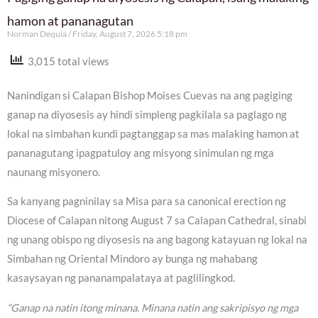
hamon at pananagutan
Norman Dequia
Friday, August 7, 2026 5:18 pm
3,015 total views
Nanindigan si Calapan Bishop Moises Cuevas na ang pagiging
ganap na diyosesis ay hindi simpleng pagkilala sa paglago ng
lokal na simbahan kundi pagtanggap sa mas malaking hamon at
pananagutang ipagpatuloy ang misyong sinimulan ng mga
naunang misyonero.
Sa kanyang pagninilay sa Misa para sa canonical erection ng
Diocese of Calapan nitong August 7 sa Calapan Cathedral, sinabi
ng unang obispo ng diyosesis na ang bagong katayuan ng lokal na
Simbahan ng Oriental Mindoro ay bunga ng mahabang
kasaysayan ng pananampalataya at paglilingkod.
“Ganap na natin itong minana. Minana natin ang sakripisyo ng mga