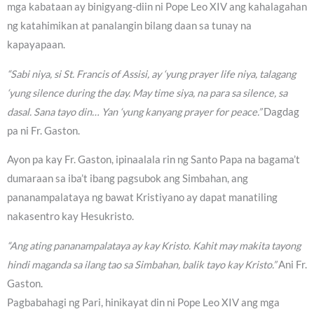
mga kabataan ay binigyang-diin ni Pope Leo XIV ang kahalagahan
ng katahimikan at panalangin bilang daan sa tunay na
kapayapaan.
“Sabi niya, si St. Francis of Assisi, ay ‘yung prayer life niya, talagang
‘yung silence during the day. May time siya, na para sa silence, sa
dasal. Sana tayo din… Yan ‘yung kanyang prayer for peace.”
Dagdag
pa ni Fr. Gaston.
Ayon pa kay Fr. Gaston, ipinaalala rin ng Santo Papa na bagama’t
dumaraan sa iba’t ibang pagsubok ang Simbahan, ang
pananampalataya ng bawat Kristiyano ay dapat manatiling
nakasentro kay Hesukristo.
“Ang ating pananampalataya ay kay Kristo. Kahit may makita tayong
hindi maganda sa ilang tao sa Simbahan, balik tayo kay Kristo.”
Ani Fr.
Gaston.
Pagbabahagi ng Pari, hinikayat din ni Pope Leo XIV ang mga