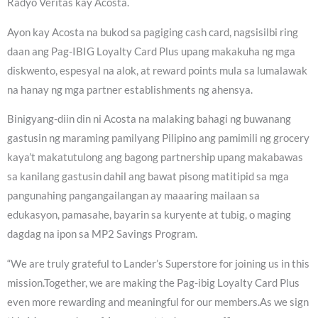
Radyo Veritas kay Acosta.
Ayon kay Acosta na bukod sa pagiging cash card, nagsisilbi ring
daan ang Pag-IBIG Loyalty Card Plus upang makakuha ng mga
diskwento, espesyal na alok, at reward points mula sa lumalawak
na hanay ng mga partner establishments ng ahensya.
Binigyang-diin din ni Acosta na malaking bahagi ng buwanang
gastusin ng maraming pamilyang Pilipino ang pamimili ng grocery
kaya’t makatutulong ang bagong partnership upang makabawas
sa kanilang gastusin dahil ang bawat pisong matitipid sa mga
pangunahing pangangailangan ay maaaring mailaan sa
edukasyon, pamasahe, bayarin sa kuryente at tubig, o maging
dagdag na ipon sa MP2 Savings Program.
“We are truly grateful to Lander’s Superstore for joining us in this
mission.Together, we are making the Pag-ibig Loyalty Card Plus
even more rewarding and meaningful for our members.As we sign