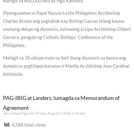
mahigit sa 800,000 dito ay mga Katoliko.
Pinangunahan ni Papal Nuncio to the Philippines Archbishop
Charles Brown ang pagluklok kay Bishop Cuevas bilang kauna-
unahang obispo ng diyosesis, katuwang si Lipa Archbishop Gilbert
Garcera, pangulo ng Catholic Bishops’ Conference of the
Philippines.
Mahigit sa 30 obispo mula sa iba’t ibang diyosesis sa bansa ang
dumalo sa pagtitipon kasama si Manila Archbishop Jose Cardinal
Advincula.
PAG-IBIG at Landers, lumagda sa Memorandum of
Agreement
Jerry Maya Figarola
Friday, August 7, 2026 2:41 pm
4,588 total views