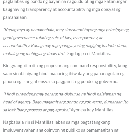
paglalabas ng pondo ng bayan na nagdudulot ng mga katanungan
kaugnay ng transparency at accountability ng mga opisyal ng
pamahalaan.
“Kapag tayo ay namamahala, may sinusunod tayong mga prinsipyo ng
good governance tulad ng rule of law, transparency, at
accountability. Kapag may mga pangyayaring nagiging kaduda-duda,
mahalagang mabigyang-linaw ito.”
Dagdag pa ni Mantillas.
Binigyang-diin din ng propesor ang command responsibility, kung
saan sinabi niyang hindi maaaring ihiwalay ang pananagutan ng
pinuno ng isang ahensya sa paggamit ng pondo ng gobyerno.
“Hindi puwedeng may perang na-disburse na hindi nalalaman ng
head of agency. Bago magamit ang pondo ng gobyerno, dumaraan ito
sa iba’t ibang proseso at pag-apruba.”
Ayon pa kay Mantillas.
Nagbabala rin si Mantillas laban sa mga pagtatangkang
impluwensyahan ang opinyon ng publiko sa pamamagitan ng