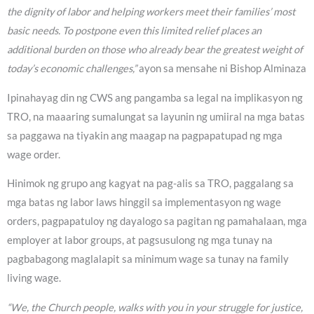
the dignity of labor and helping workers meet their families’ most
basic needs. To postpone even this limited relief places an
additional burden on those who already bear the greatest weight of
today’s economic challenges,”
ayon sa mensahe ni Bishop Alminaza
Ipinahayag din ng CWS ang pangamba sa legal na implikasyon ng
TRO, na maaaring sumalungat sa layunin ng umiiral na mga batas
sa paggawa na tiyakin ang maagap na pagpapatupad ng mga
wage order.
Hinimok ng grupo ang kagyat na pag-alis sa TRO, paggalang sa
mga batas ng labor laws hinggil sa implementasyon ng wage
orders, pagpapatuloy ng dayalogo sa pagitan ng pamahalaan, mga
employer at labor groups, at pagsusulong ng mga tunay na
pagbabagong maglalapit sa minimum wage sa tunay na family
living wage.
“We, the Church people, walks with you in your struggle for justice,