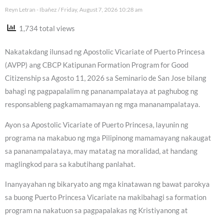
Reyn Letran - Ibañez
Friday, August 7, 2026 10:28 am
1,734 total views
Nakatakdang ilunsad ng Apostolic Vicariate of Puerto Princesa
(AVPP) ang CBCP Katipunan Formation Program for Good
Citizenship sa Agosto 11, 2026 sa Seminario de San Jose bilang
bahagi ng pagpapalalim ng pananampalataya at paghubog ng
responsableng pagkamamamayan ng mga mananampalataya.
Ayon sa Apostolic Vicariate of Puerto Princesa, layunin ng
programa na makabuo ng mga Pilipinong mamamayang nakaugat
sa pananampalataya, may matatag na moralidad, at handang
maglingkod para sa kabutihang panlahat.
Inanyayahan ng bikaryato ang mga kinatawan ng bawat parokya
sa buong Puerto Princesa Vicariate na makibahagi sa formation
program na nakatuon sa pagpapalakas ng Kristiyanong at