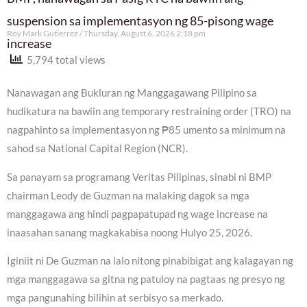
suspension sa implementasyon ng 85-pisong wage
Roy Mark Gutierrez
Thursday, August 6, 2026 2:18 pm
increase
5,794 total views
Nanawagan ang Bukluran ng Manggagawang Pilipino sa
hudikatura na bawiin ang temporary restraining order (TRO) na
nagpahinto sa implementasyon ng ₱85 umento sa minimum na
sahod sa National Capital Region (NCR).
Sa panayam sa programang Veritas Pilipinas, sinabi ni BMP
chairman Leody de Guzman na malaking dagok sa mga
manggagawa ang hindi pagpapatupad ng wage increase na
inaasahan sanang magkakabisa noong Hulyo 25, 2026.
Iginiit ni De Guzman na lalo nitong pinabibigat ang kalagayan ng
mga manggagawa sa gitna ng patuloy na pagtaas ng presyo ng
mga pangunahing bilihin at serbisyo sa merkado.