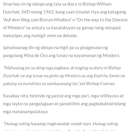
Sinariwa rin ng obispo ang tala sa diary ni Bishop William
Duschak, SVD noong 1962, kung saan isinulat niya ang katagang
“Auf dem Weg zum Bistum Mindoro” o “On the way to the Diocese
of Mindoro” na aniya’y sa kasalukuyan ay ganap nang natupad
makalipas ang mahigit anim na dekada.
Ipinaliwanag din ng obispo na higit pa sa pinagmulan ng
pangalang Mina de Oro ang tunay na kayamanan ng Mindoro.
“Maliwanag po sa ating mga pagbasa, at maging sa diary ni Bishop
Duschak na ang tunay na ginto ng Mindoro ay ang Espiritu Santo na
patuloy na kumikilos sa sambayanang ito,”
ani Bishop Cuevas.
Kasabay nito, hinimok ng pastol ang mga pari, mga relihiyoso at
mga layko na pangalagaan at panatilihin ang pagbubuklod bilang
mga mananampalataya.
“Huwag nating hayaang magkawatak-watak tayo. Huwag nating