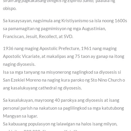
sirain ang pagkakaisang binigkis ng Espiritu Santo,”
paalala ng
obispo.
Sa kasaysayan, nagsimula ang Kristiyanismo sa isla noong 1600s
sa pamamagitan ng pagmimisyon ng mga Augustinian,
Franciscan, Jesuit, Recollect, at SVD.
1936 nang maging Apostolic Prefecture, 1961 nang maging
Apostolic Vicariate, at makalipas ang 75 taon ay ganap na itong
naging diyosesis.
Isa sa mga tanyang na misyonerong naglingkod sa diyosesis si
San Ezekiel Moreno na naging kura paroko ng Sto Nino Church o
ang kasalukuyang cathedral ng diyosesis.
Sa kasalukuyan, mayroong 40 parokya ang diyosesis at isang
personal parish na nakatuon sa paglilingkod sa mga katutubong
Mangyan sa lugar.
Sa kabuuang populasyon ng lalawigan na halos isang milyon,