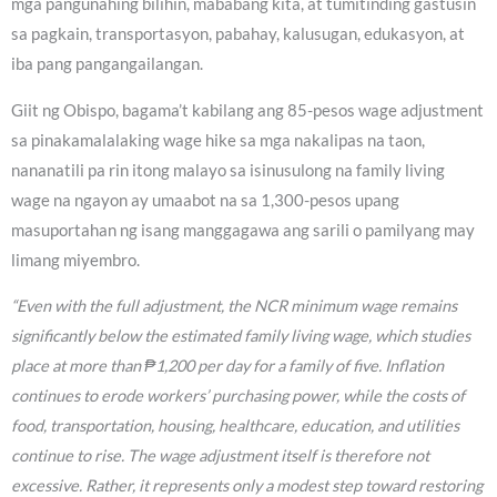
mga pangunahing bilihin, mababang kita, at tumitinding gastusin
sa pagkain, transportasyon, pabahay, kalusugan, edukasyon, at
iba pang pangangailangan.
Giit ng Obispo, bagama’t kabilang ang 85-pesos wage adjustment
sa pinakamalalaking wage hike sa mga nakalipas na taon,
nananatili pa rin itong malayo sa isinusulong na family living
wage na ngayon ay umaabot na sa 1,300-pesos upang
masuportahan ng isang manggagawa ang sarili o pamilyang may
limang miyembro.
“Even with the full adjustment, the NCR minimum wage remains
significantly below the estimated family living wage, which studies
place at more than ₱1,200 per day for a family of five. Inflation
continues to erode workers’ purchasing power, while the costs of
food, transportation, housing, healthcare, education, and utilities
continue to rise. The wage adjustment itself is therefore not
excessive. Rather, it represents only a modest step toward restoring