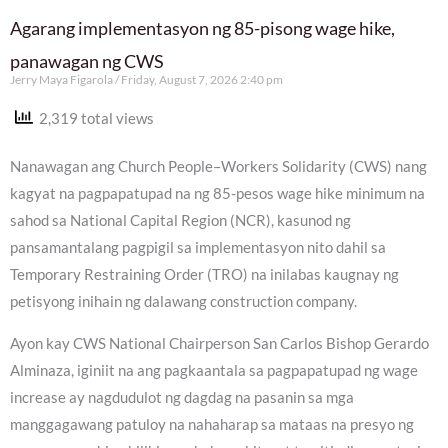
Agarang implementasyon ng 85-pisong wage hike,
panawagan ng CWS
Jerry Maya Figarola
Friday, August 7, 2026 2:40 pm
2,319 total views
Nanawagan ang Church People–Workers Solidarity (CWS) nang
kagyat na pagpapatupad na ng 85-pesos wage hike minimum na
sahod sa National Capital Region (NCR), kasunod ng
pansamantalang pagpigil sa implementasyon nito dahil sa
Temporary Restraining Order (TRO) na inilabas kaugnay ng
petisyong inihain ng dalawang construction company.
Ayon kay CWS National Chairperson San Carlos Bishop Gerardo
Alminaza, iginiit na ang pagkaantala sa pagpapatupad ng wage
increase ay nagdudulot ng dagdag na pasanin sa mga
manggagawang patuloy na nahaharap sa mataas na presyo ng