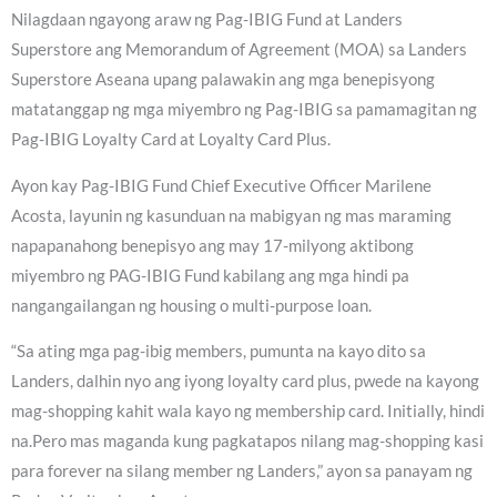
Nilagdaan ngayong araw ng Pag-IBIG Fund at Landers
Superstore ang Memorandum of Agreement (MOA) sa Landers
Superstore Aseana upang palawakin ang mga benepisyong
matatanggap ng mga miyembro ng Pag-IBIG sa pamamagitan ng
Pag-IBIG Loyalty Card at Loyalty Card Plus.
Ayon kay Pag-IBIG Fund Chief Executive Officer Marilene
Acosta, layunin ng kasunduan na mabigyan ng mas maraming
napapanahong benepisyo ang may 17-milyong aktibong
miyembro ng PAG-IBIG Fund kabilang ang mga hindi pa
nangangailangan ng housing o multi-purpose loan.
“Sa ating mga pag-ibig members, pumunta na kayo dito sa
Landers, dalhin nyo ang iyong loyalty card plus, pwede na kayong
mag-shopping kahit wala kayo ng membership card. Initially, hindi
na.Pero mas maganda kung pagkatapos nilang mag-shopping kasi
para forever na silang member ng Landers,” ayon sa panayam ng