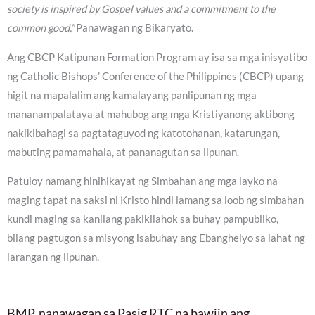
society is inspired by Gospel values and a commitment to the
common good,”
Panawagan ng Bikaryato.
Ang CBCP Katipunan Formation Program ay isa sa mga inisyatibo
ng Catholic Bishops’ Conference of the Philippines (CBCP) upang
higit na mapalalim ang kamalayang panlipunan ng mga
mananampalataya at mahubog ang mga Kristiyanong aktibong
nakikibahagi sa pagtataguyod ng katotohanan, katarungan,
mabuting pamamahala, at pananagutan sa lipunan.
Patuloy namang hinihikayat ng Simbahan ang mga layko na
maging tapat na saksi ni Kristo hindi lamang sa loob ng simbahan
kundi maging sa kanilang pakikilahok sa buhay pampubliko,
bilang pagtugon sa misyong isabuhay ang Ebanghelyo sa lahat ng
larangan ng lipunan.
BMP, nanawagan sa Pasig RTC na bawiin ang