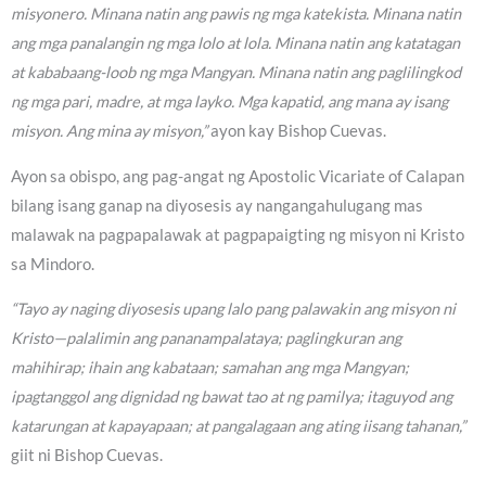
misyonero. Minana natin ang pawis ng mga katekista. Minana natin
ang mga panalangin ng mga lolo at lola. Minana natin ang katatagan
at kababaang-loob ng mga Mangyan. Minana natin ang paglilingkod
ng mga pari, madre, at mga layko. Mga kapatid, ang mana ay isang
misyon. Ang mina ay misyon,”
ayon kay Bishop Cuevas.
Ayon sa obispo, ang pag-angat ng Apostolic Vicariate of Calapan
bilang isang ganap na diyosesis ay nangangahulugang mas
malawak na pagpapalawak at pagpapaigting ng misyon ni Kristo
sa Mindoro.
“Tayo ay naging diyosesis upang lalo pang palawakin ang misyon ni
Kristo—palalimin ang pananampalataya; paglingkuran ang
mahihirap; ihain ang kabataan; samahan ang mga Mangyan;
ipagtanggol ang dignidad ng bawat tao at ng pamilya; itaguyod ang
katarungan at kapayapaan; at pangalagaan ang ating iisang tahanan,”
giit ni Bishop Cuevas.