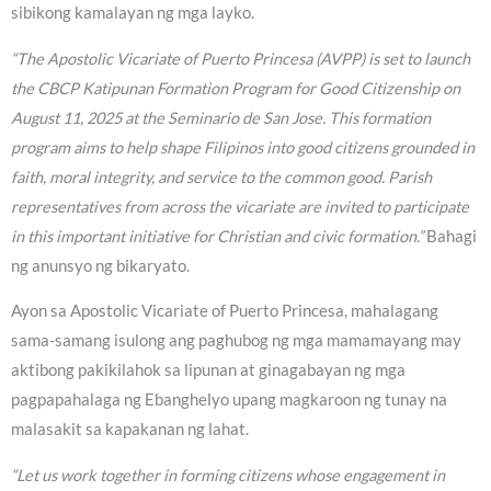
sibikong kamalayan ng mga layko.
“The Apostolic Vicariate of Puerto Princesa (AVPP) is set to launch
the CBCP Katipunan Formation Program for Good Citizenship on
August 11, 2025 at the Seminario de San Jose. This formation
program aims to help shape Filipinos into good citizens grounded in
faith, moral integrity, and service to the common good. Parish
representatives from across the vicariate are invited to participate
in this important initiative for Christian and civic formation.”
Bahagi
ng anunsyo ng bikaryato.
Ayon sa Apostolic Vicariate of Puerto Princesa, mahalagang
sama-samang isulong ang paghubog ng mga mamamayang may
aktibong pakikilahok sa lipunan at ginagabayan ng mga
pagpapahalaga ng Ebanghelyo upang magkaroon ng tunay na
malasakit sa kapakanan ng lahat.
“Let us work together in forming citizens whose engagement in