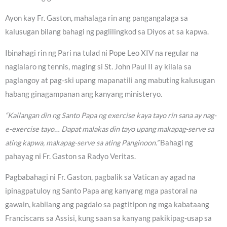
Ayon kay Fr. Gaston, mahalaga rin ang pangangalaga sa
kalusugan bilang bahagi ng paglilingkod sa Diyos at sa kapwa.
Ibinahagi rin ng Pari na tulad ni Pope Leo XIV na regular na
naglalaro ng tennis, maging si St. John Paul II ay kilala sa
paglangoy at pag-ski upang mapanatili ang mabuting kalusugan
habang ginagampanan ang kanyang ministeryo.
“Kailangan din ng Santo Papa ng exercise kaya tayo rin sana ay nag-
e-exercise tayo… Dapat malakas din tayo upang makapag-serve sa
ating kapwa, makapag-serve sa ating Panginoon.”
Bahagi ng
pahayag ni Fr. Gaston sa Radyo Veritas.
Pagbabahagi ni Fr. Gaston, pagbalik sa Vatican ay agad na
ipinagpatuloy ng Santo Papa ang kanyang mga pastoral na
gawain, kabilang ang pagdalo sa pagtitipon ng mga kabataang
Franciscans sa Assisi, kung saan sa kanyang pakikipag-usap sa