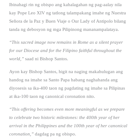
Ibinahagi rin ng obispo ang kahalagahan ng pag-aalay nila
kay Pope Leo XIV ng tatlong talampakang imahe ng Nuestra
Señora de la Paz y Buen Viaje o Our Lady of Antipolo bilang
tanda ng debosyon ng mga Pilipinong mananampalataya.
“This sacred image now remains in Rome as a silent prayer
for our Diocese and for the Filipino faithful throughout the
world,”
saad ni Bishop Santos.
Ayon kay Bishop Santos, higit na naging makahulugan ang
handog na imahe sa Santo Papa habang naghahanda ang
diyosesis sa ika-400 taon ng pagdating ng imahe sa Pilipinas
at ika-100 taon ng canonical coronation nito.
“This offering becomes even more meaningful as we prepare
to celebrate two historic milestones: the 400th year of her
arrival in the Philippines and the 100th year of her canonical
coronation,”
dagdag pa ng obispo.