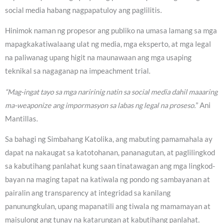
social media habang nagpapatuloy ang paglilitis.
Hinimok naman ng propesor ang publiko na umasa lamang sa mga
mapagkakatiwalaang ulat ng media, mga eksperto, at mga legal
na paliwanag upang higit na maunawaan ang mga usaping
teknikal sa nagaganap na impeachment trial.
“Mag-ingat tayo sa mga naririnig natin sa social media dahil maaaring
ma-weaponize ang impormasyon sa labas ng legal na proseso.
” Ani
Mantillas.
Sa bahagi ng Simbahang Katolika, ang mabuting pamamahala ay
dapat na nakaugat sa katotohanan, pananagutan, at paglilingkod
sa kabutihang panlahat kung saan tinatawagan ang mga lingkod-
bayan na maging tapat na katiwala ng pondo ng sambayanan at
pairalin ang transparency at integridad sa kanilang
panunungkulan, upang mapanatili ang tiwala ng mamamayan at
maisulong ang tunay na katarungan at kabutihang panlahat.