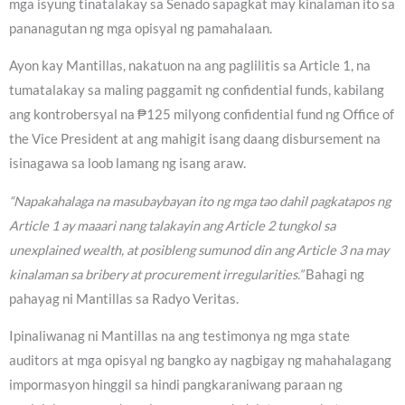
mga isyung tinatalakay sa Senado sapagkat may kinalaman ito sa
pananagutan ng mga opisyal ng pamahalaan.
Ayon kay Mantillas, nakatuon na ang paglilitis sa Article 1, na
tumatalakay sa maling paggamit ng confidential funds, kabilang
ang kontrobersyal na ₱125 milyong confidential fund ng Office of
the Vice President at ang mahigit isang daang disbursement na
isinagawa sa loob lamang ng isang araw.
“Napakahalaga na masubaybayan ito ng mga tao dahil pagkatapos ng
Article 1 ay maaari nang talakayin ang Article 2 tungkol sa
unexplained wealth, at posibleng sumunod din ang Article 3 na may
kinalaman sa bribery at procurement irregularities.”
Bahagi ng
pahayag ni Mantillas sa Radyo Veritas.
Ipinaliwanag ni Mantillas na ang testimonya ng mga state
auditors at mga opisyal ng bangko ay nagbigay ng mahahalagang
impormasyon hinggil sa hindi pangkaraniwang paraan ng