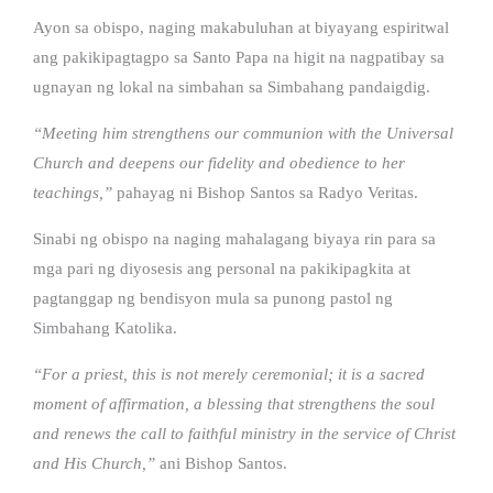
Ayon sa obispo, naging makabuluhan at biyayang espiritwal
ang pakikipagtagpo sa Santo Papa na higit na nagpatibay sa
ugnayan ng lokal na simbahan sa Simbahang pandaigdig.
“Meeting him strengthens our communion with the Universal
Church and deepens our fidelity and obedience to her
teachings,”
pahayag ni Bishop Santos sa Radyo Veritas.
Sinabi ng obispo na naging mahalagang biyaya rin para sa
mga pari ng diyosesis ang personal na pakikipagkita at
pagtanggap ng bendisyon mula sa punong pastol ng
Simbahang Katolika.
“For a priest, this is not merely ceremonial; it is a sacred
moment of affirmation, a blessing that strengthens the soul
and renews the call to faithful ministry in the service of Christ
and His Church,”
ani Bishop Santos.