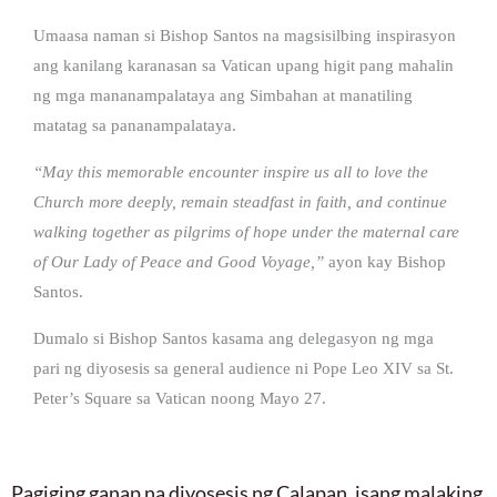
Umaasa naman si Bishop Santos na magsisilbing inspirasyon
ang kanilang karanasan sa Vatican upang higit pang mahalin
ng mga mananampalataya ang Simbahan at manatiling
matatag sa pananampalataya.
“May this memorable encounter inspire us all to love the
Church more deeply, remain steadfast in faith, and continue
walking together as pilgrims of hope under the maternal care
of Our Lady of Peace and Good Voyage,”
ayon kay Bishop
Santos.
Dumalo si Bishop Santos kasama ang delegasyon ng mga
pari ng diyosesis sa general audience ni Pope Leo XIV sa St.
Peter’s Square sa Vatican noong Mayo 27.
Pagiging ganap na diyosesis ng Calapan, isang malaking