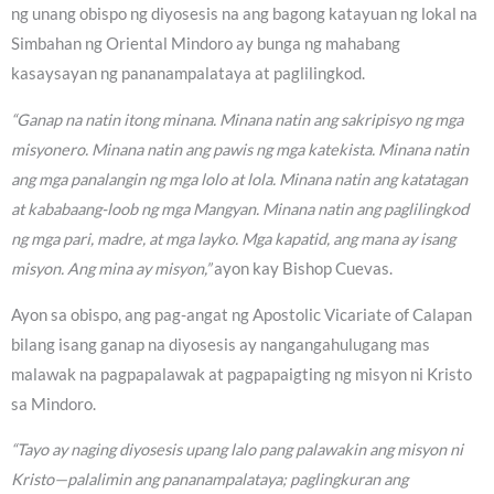
ng unang obispo ng diyosesis na ang bagong katayuan ng lokal na
Simbahan ng Oriental Mindoro ay bunga ng mahabang
kasaysayan ng pananampalataya at paglilingkod.
“Ganap na natin itong minana. Minana natin ang sakripisyo ng mga
misyonero. Minana natin ang pawis ng mga katekista. Minana natin
ang mga panalangin ng mga lolo at lola. Minana natin ang katatagan
at kababaang-loob ng mga Mangyan. Minana natin ang paglilingkod
ng mga pari, madre, at mga layko. Mga kapatid, ang mana ay isang
misyon. Ang mina ay misyon,”
ayon kay Bishop Cuevas.
Ayon sa obispo, ang pag-angat ng Apostolic Vicariate of Calapan
bilang isang ganap na diyosesis ay nangangahulugang mas
malawak na pagpapalawak at pagpapaigting ng misyon ni Kristo
sa Mindoro.
“Tayo ay naging diyosesis upang lalo pang palawakin ang misyon ni
Kristo—palalimin ang pananampalataya; paglingkuran ang