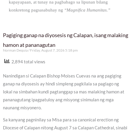
kapayapaan, at tunay na pagbabago sa lipunan bilang
konkretong pagsasabuhay ng
“Magnifica Humanitas.”
Pagiging ganap na diyosesis ng Calapan, isang malaking
hamon at pananagutan
Norman Dequia
Friday, August 7, 2026 5:18 pm
2,894 total views
Nanindigan si Calapan Bishop Moises Cuevas na ang pagiging
ganap na diyosesis ay hindi simpleng pagkilala sa paglago ng
lokal na simbahan kundi pagtanggap sa mas malaking hamon at
pananagutang ipagpatuloy ang misyong sinimulan ng mga
naunang misyonero.
Sa kanyang pagninilay sa Misa para sa canonical erection ng
Diocese of Calapan nitong August 7 sa Calapan Cathedral, sinabi