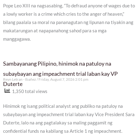
Pope Leo XIII na nagsasabing, “To defraud anyone of wages due to
a lowly worker is a crime which cries to the anger of heaven,”
bilang paalala sa moral na pananagutan ng lipunan na tiyakin ang
makatarungan at napapanahong sahod para sa mga
manggagawa.
Sambayanang Pilipino, hinimok na patuloy na
subaybayan ang impeachment trial laban kay VP
Reyn Letran - Ibañez
Friday, August 7, 2026 2:01 pm
Duterte
1,350 total views
Hinimok ng isang political analyst ang publiko na patuloy na
subaybayan ang impeachment trial laban kay Vice President Sara
Duterte, lalo na ang pagtalakay sa maling paggamit ng
confidential funds na kabilang sa Article 1 ng impeachment.