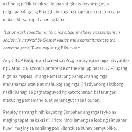
aktibong pakikilahok sa lipunan at ginagabayan ng mga
pagpapahalaga ng Ebanghelyo upang magkaroon ng tunay na
malasakit sa kapakanan ng lahat.
“Let us work together in forming citizens whose engagement in
society is inspired by Gospel values and a commitment to the
common good,”
Panawagan ng Bikaryato.
Ang CBCP Katipunan Formation Program ay isa sa mga inisyatibo
ng Catholic Bishops’ Conference of the Philippines (CBCP) upang
higit na mapalalim ang kamalayang panlipunan ng mga
mananampalataya at mahubog ang mga Kristiyanong aktibong
nakikibahagi sa pagtataguyod ng katotohanan, katarungan,
mabuting pamamahala, at pananagutan sa lipunan.
Patuloy namang hinihikayat ng Simbahan ang mga layko na
maging tapat na saksi ni Kristo hindi lamang sa loob ng simbahan
kundi maging sa kanilang pakikilahok sa buhay pampubliko,