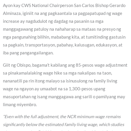
Ayon kay CWS National Chairperson San Carlos Bishop Gerardo
Alminaza, iginiit na ang pagkaantala sa pagpapatupad ng wage
increase ay nagdudulot ng dagdag na pasanin sa mga
manggagawang patuloy na nahaharap sa mataas na presyo ng
mga pangunahing bilihin, mababang kita, at tumitinding gastusin
sa pagkain, transportasyon, pabahay, kalusugan, edukasyon, at
iba pang pangangailangan.
Giit ng Obispo, bagama’t kabilang ang 85-pesos wage adjustment
sa pinakamalalaking wage hike sa mga nakalipas na taon,
nananatili pa rin itong malayo sa isinusulong na family living
wage na ngayon ay umaabot na sa 1,300-pesos upang
masuportahan ng isang manggagawa ang sarili o pamilyang may
limang miyembro.
“Even with the full adjustment, the NCR minimum wage remains
significantly below the estimated family living wage, which studies