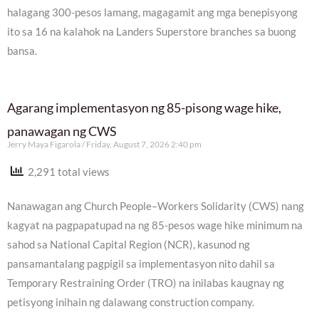
halagang 300-pesos lamang, magagamit ang mga benepisyong
ito sa 16 na kalahok na Landers Superstore branches sa buong
bansa.
Agarang implementasyon ng 85-pisong wage hike,
panawagan ng CWS
Jerry Maya Figarola
Friday, August 7, 2026 2:40 pm
2,291 total views
Nanawagan ang Church People–Workers Solidarity (CWS) nang
kagyat na pagpapatupad na ng 85-pesos wage hike minimum na
sahod sa National Capital Region (NCR), kasunod ng
pansamantalang pagpigil sa implementasyon nito dahil sa
Temporary Restraining Order (TRO) na inilabas kaugnay ng
petisyong inihain ng dalawang construction company.