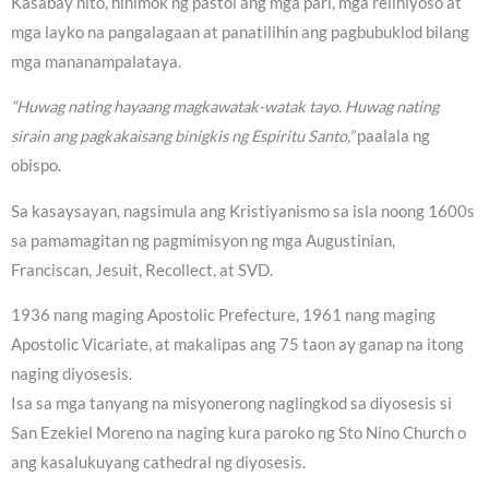
Kasabay nito, hinimok ng pastol ang mga pari, mga relihiyoso at
mga layko na pangalagaan at panatilihin ang pagbubuklod bilang
mga mananampalataya.
“Huwag nating hayaang magkawatak-watak tayo. Huwag nating
sirain ang pagkakaisang binigkis ng Espiritu Santo,”
paalala ng
obispo.
Sa kasaysayan, nagsimula ang Kristiyanismo sa isla noong 1600s
sa pamamagitan ng pagmimisyon ng mga Augustinian,
Franciscan, Jesuit, Recollect, at SVD.
1936 nang maging Apostolic Prefecture, 1961 nang maging
Apostolic Vicariate, at makalipas ang 75 taon ay ganap na itong
naging diyosesis.
Isa sa mga tanyang na misyonerong naglingkod sa diyosesis si
San Ezekiel Moreno na naging kura paroko ng Sto Nino Church o
ang kasalukuyang cathedral ng diyosesis.