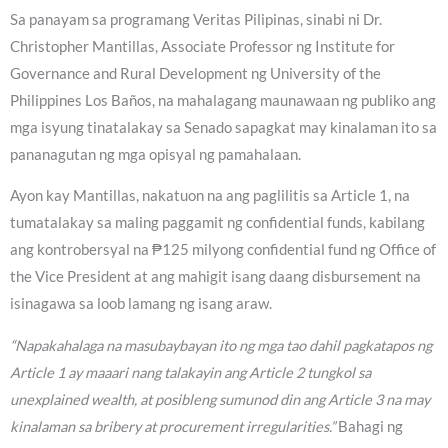
Sa panayam sa programang Veritas Pilipinas, sinabi ni Dr.
Christopher Mantillas, Associate Professor ng Institute for
Governance and Rural Development ng University of the
Philippines Los Baños, na mahalagang maunawaan ng publiko ang
mga isyung tinatalakay sa Senado sapagkat may kinalaman ito sa
pananagutan ng mga opisyal ng pamahalaan.
Ayon kay Mantillas, nakatuon na ang paglilitis sa Article 1, na
tumatalakay sa maling paggamit ng confidential funds, kabilang
ang kontrobersyal na ₱125 milyong confidential fund ng Office of
the Vice President at ang mahigit isang daang disbursement na
isinagawa sa loob lamang ng isang araw.
“Napakahalaga na masubaybayan ito ng mga tao dahil pagkatapos ng
Article 1 ay maaari nang talakayin ang Article 2 tungkol sa
unexplained wealth, at posibleng sumunod din ang Article 3 na may
kinalaman sa bribery at procurement irregularities.”
Bahagi ng