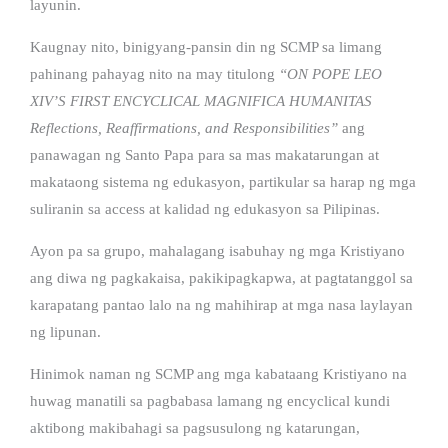
layunin.
Kaugnay nito, binigyang-pansin din ng SCMP sa limang
pahinang pahayag nito na may titulong
“ON POPE LEO
XIV’S FIRST ENCYCLICAL MAGNIFICA HUMANITAS
Reflections, Reaffirmations, and Responsibilities”
ang
panawagan ng Santo Papa para sa mas makatarungan at
makataong sistema ng edukasyon, partikular sa harap ng mga
suliranin sa access at kalidad ng edukasyon sa Pilipinas.
Ayon pa sa grupo, mahalagang isabuhay ng mga Kristiyano
ang diwa ng pagkakaisa, pakikipagkapwa, at pagtatanggol sa
karapatang pantao lalo na ng mahihirap at mga nasa laylayan
ng lipunan.
Hinimok naman ng SCMP ang mga kabataang Kristiyano na
huwag manatili sa pagbabasa lamang ng encyclical kundi
aktibong makibahagi sa pagsusulong ng katarungan,