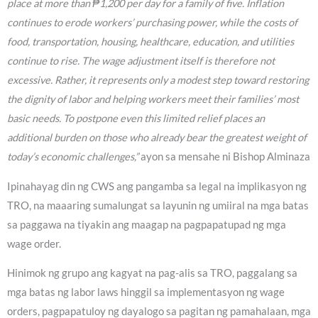
place at more than ₱1,200 per day for a family of five. Inflation
continues to erode workers’ purchasing power, while the costs of
food, transportation, housing, healthcare, education, and utilities
continue to rise. The wage adjustment itself is therefore not
excessive. Rather, it represents only a modest step toward restoring
the dignity of labor and helping workers meet their families’ most
basic needs. To postpone even this limited relief places an
additional burden on those who already bear the greatest weight of
today’s economic challenges,”
ayon sa mensahe ni Bishop Alminaza
Ipinahayag din ng CWS ang pangamba sa legal na implikasyon ng
TRO, na maaaring sumalungat sa layunin ng umiiral na mga batas
sa paggawa na tiyakin ang maagap na pagpapatupad ng mga
wage order.
Hinimok ng grupo ang kagyat na pag-alis sa TRO, paggalang sa
mga batas ng labor laws hinggil sa implementasyon ng wage
orders, pagpapatuloy ng dayalogo sa pagitan ng pamahalaan, mga