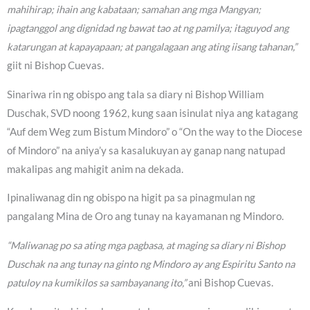
mahihirap; ihain ang kabataan; samahan ang mga Mangyan;
ipagtanggol ang dignidad ng bawat tao at ng pamilya; itaguyod ang
katarungan at kapayapaan; at pangalagaan ang ating iisang tahanan,”
giit ni Bishop Cuevas.
Sinariwa rin ng obispo ang tala sa diary ni Bishop William
Duschak, SVD noong 1962, kung saan isinulat niya ang katagang
“Auf dem Weg zum Bistum Mindoro” o “On the way to the Diocese
of Mindoro” na aniya’y sa kasalukuyan ay ganap nang natupad
makalipas ang mahigit anim na dekada.
Ipinaliwanag din ng obispo na higit pa sa pinagmulan ng
pangalang Mina de Oro ang tunay na kayamanan ng Mindoro.
“Maliwanag po sa ating mga pagbasa, at maging sa diary ni Bishop
Duschak na ang tunay na ginto ng Mindoro ay ang Espiritu Santo na
patuloy na kumikilos sa sambayanang ito,”
ani Bishop Cuevas.