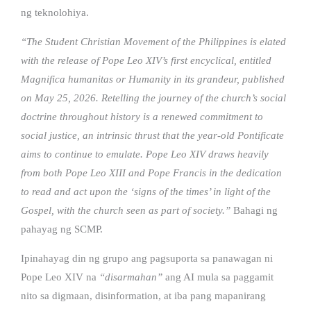
ng teknolohiya.
“The Student Christian Movement of the Philippines is elated
with the release of Pope Leo XIV’s first encyclical, entitled
Magnifica humanitas or Humanity in its grandeur, published
on May 25, 2026. Retelling the journey of the church’s social
doctrine throughout history is a renewed commitment to
social justice, an intrinsic thrust that the year-old Pontificate
aims to continue to emulate. Pope Leo XIV draws heavily
from both Pope Leo XIII and Pope Francis in the dedication
to read and act upon the ‘signs of the times’ in light of the
Gospel, with the church seen as part of society.”
Bahagi ng
pahayag ng SCMP.
Ipinahayag din ng grupo ang pagsuporta sa panawagan ni
Pope Leo XIV na
“disarmahan”
ang AI mula sa paggamit
nito sa digmaan, disinformation, at iba pang mapanirang