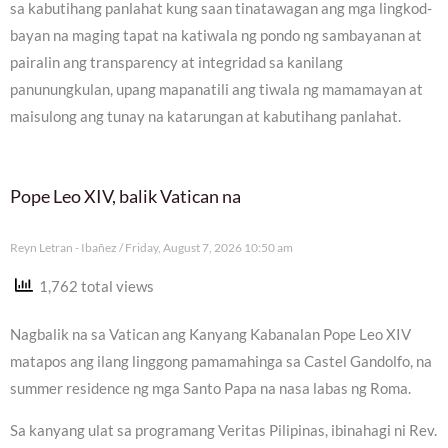
sa kabutihang panlahat kung saan tinatawagan ang mga lingkod-
bayan na maging tapat na katiwala ng pondo ng sambayanan at
pairalin ang transparency at integridad sa kanilang
panunungkulan, upang mapanatili ang tiwala ng mamamayan at
maisulong ang tunay na katarungan at kabutihang panlahat.
Pope Leo XIV, balik Vatican na
Reyn Letran - Ibañez
Friday, August 7, 2026 10:50 am
1,762 total views
Nagbalik na sa Vatican ang Kanyang Kabanalan Pope Leo XIV
matapos ang ilang linggong pamamahinga sa Castel Gandolfo, na
summer residence ng mga Santo Papa na nasa labas ng Roma.
Sa kanyang ulat sa programang Veritas Pilipinas, ibinahagi ni Rev.