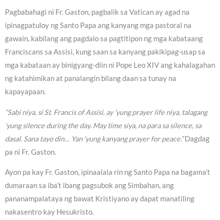
Pagbabahagi ni Fr. Gaston, pagbalik sa Vatican ay agad na
ipinagpatuloy ng Santo Papa ang kanyang mga pastoral na
gawain, kabilang ang pagdalo sa pagtitipon ng mga kabataang
Franciscans sa Assisi, kung saan sa kanyang pakikipag-usap sa
mga kabataan ay binigyang-diin ni Pope Leo XIV ang kahalagahan
ng katahimikan at panalangin bilang daan sa tunay na
kapayapaan.
“Sabi niya, si St. Francis of Assisi, ay ‘yung prayer life niya, talagang
‘yung silence during the day. May time siya, na para sa silence, sa
dasal. Sana tayo din… Yan ‘yung kanyang prayer for peace.”
Dagdag
pa ni Fr. Gaston.
Ayon pa kay Fr. Gaston, ipinaalala rin ng Santo Papa na bagama’t
dumaraan sa iba’t ibang pagsubok ang Simbahan, ang
pananampalataya ng bawat Kristiyano ay dapat manatiling
nakasentro kay Hesukristo.