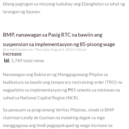
bilang pagtugon sa misyong isabuhay ang Ebanghelyo sa lahat ng
larangan ng lipunan.
BMP, nanawagan sa Pasig RTC na bawiin ang
suspension sa implementasyon ng 85-pisong wage
Roy Mark Gutierrez
Thursday, August 6, 2026 2:18 pm
increase
5,789 total views
Nanawagan ang Bukluran ng Manggagawang Pilipino sa
hudikatura na bawiin ang temporary restraining order (TRO) na
nagpahinto sa implementasyon ng ₱85 umento sa minimum na
sahod sa National Capital Region (NCR).
Sa panayam sa programang Veritas Pilipinas, sinabi ni BMP
chairman Leody de Guzman na malaking dagok sa mga
manggagawa ang hindi pagpapatupad ng wage increase na