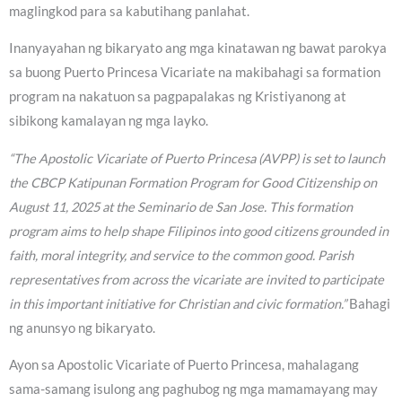
maglingkod para sa kabutihang panlahat.
Inanyayahan ng bikaryato ang mga kinatawan ng bawat parokya
sa buong Puerto Princesa Vicariate na makibahagi sa formation
program na nakatuon sa pagpapalakas ng Kristiyanong at
sibikong kamalayan ng mga layko.
“The Apostolic Vicariate of Puerto Princesa (AVPP) is set to launch
the CBCP Katipunan Formation Program for Good Citizenship on
August 11, 2025 at the Seminario de San Jose. This formation
program aims to help shape Filipinos into good citizens grounded in
faith, moral integrity, and service to the common good. Parish
representatives from across the vicariate are invited to participate
in this important initiative for Christian and civic formation.”
Bahagi
ng anunsyo ng bikaryato.
Ayon sa Apostolic Vicariate of Puerto Princesa, mahalagang
sama-samang isulong ang paghubog ng mga mamamayang may