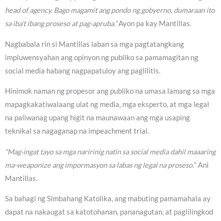
head of agency. Bago magamit ang pondo ng gobyerno, dumaraan ito
sa iba’t ibang proseso at pag-apruba.”
Ayon pa kay Mantillas.
Nagbabala rin si Mantillas laban sa mga pagtatangkang
impluwensyahan ang opinyon ng publiko sa pamamagitan ng
social media habang nagpapatuloy ang paglilitis.
Hinimok naman ng propesor ang publiko na umasa lamang sa mga
mapagkakatiwalaang ulat ng media, mga eksperto, at mga legal
na paliwanag upang higit na maunawaan ang mga usaping
teknikal sa nagaganap na impeachment trial.
“Mag-ingat tayo sa mga naririnig natin sa social media dahil maaaring
ma-weaponize ang impormasyon sa labas ng legal na proseso.
” Ani
Mantillas.
Sa bahagi ng Simbahang Katolika, ang mabuting pamamahala ay
dapat na nakaugat sa katotohanan, pananagutan, at paglilingkod