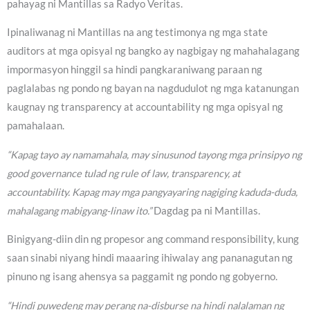
pahayag ni Mantillas sa Radyo Veritas.
Ipinaliwanag ni Mantillas na ang testimonya ng mga state
auditors at mga opisyal ng bangko ay nagbigay ng mahahalagang
impormasyon hinggil sa hindi pangkaraniwang paraan ng
paglalabas ng pondo ng bayan na nagdudulot ng mga katanungan
kaugnay ng transparency at accountability ng mga opisyal ng
pamahalaan.
“Kapag tayo ay namamahala, may sinusunod tayong mga prinsipyo ng
good governance tulad ng rule of law, transparency, at
accountability. Kapag may mga pangyayaring nagiging kaduda-duda,
mahalagang mabigyang-linaw ito.”
Dagdag pa ni Mantillas.
Binigyang-diin din ng propesor ang command responsibility, kung
saan sinabi niyang hindi maaaring ihiwalay ang pananagutan ng
pinuno ng isang ahensya sa paggamit ng pondo ng gobyerno.
“Hindi puwedeng may perang na-disburse na hindi nalalaman ng