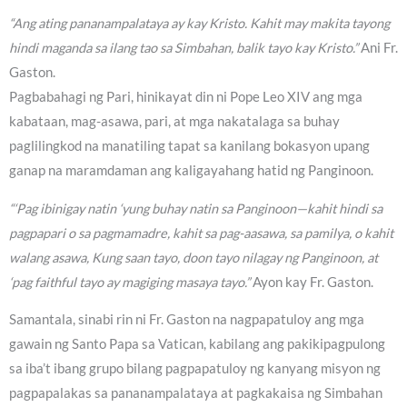
“Ang ating pananampalataya ay kay Kristo. Kahit may makita tayong
hindi maganda sa ilang tao sa Simbahan, balik tayo kay Kristo.”
Ani Fr.
Gaston.
Pagbabahagi ng Pari, hinikayat din ni Pope Leo XIV ang mga
kabataan, mag-asawa, pari, at mga nakatalaga sa buhay
paglilingkod na manatiling tapat sa kanilang bokasyon upang
ganap na maramdaman ang kaligayahang hatid ng Panginoon.
“‘Pag ibinigay natin ‘yung buhay natin sa Panginoon—kahit hindi sa
pagpapari o sa pagmamadre, kahit sa pag-aasawa, sa pamilya, o kahit
walang asawa, Kung saan tayo, doon tayo nilagay ng Panginoon, at
‘pag faithful tayo ay magiging masaya tayo.”
Ayon kay Fr. Gaston.
Samantala, sinabi rin ni Fr. Gaston na nagpapatuloy ang mga
gawain ng Santo Papa sa Vatican, kabilang ang pakikipagpulong
sa iba’t ibang grupo bilang pagpapatuloy ng kanyang misyon ng
pagpapalakas sa pananampalataya at pagkakaisa ng Simbahan