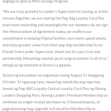
dagdag na ipon sa MP2 Savings Program.
“We are truly grateful to Lander’s Superstore for joining us in this
mission.Together, we are making the Pag-ibig Loyalty Card Plus
even more rewarding and meaningful for our members.As we sign
this Memorandum of Agreement today, we reaffirm our
commitment to helping Filipino families save more, spend wisely,
and enjoy greater value from their pag-ibig membership.To our
friends from Lander Superstore, thank you for your trust and
partnership. Maraming salamat po at congratulations to all of us,”
bahagi pa ng mensahe ni Acosta sa gawain.
Sa bisa ng kasunduan na nagsimula noong August 01 hanggang
October 31 ngayong taon, maaaring makakuha ang mga may
hawak ng Pag-IBIG Loyalty Card at Loyalty Card Plus ng libreng
Landers Shopping Pass, libreng Landers Premium Membership sa
minimum na single-receipt purchase na 3-thousand pesos, at
pagkakataong mag-upgrade sa Executive Membership sa