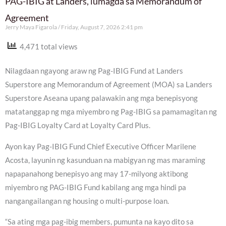
PAG-IBIG at Landers, lumagda sa Memorandum of
Agreement
Jerry Maya Figarola
Friday, August 7, 2026 2:41 pm
4,471 total views
Nilagdaan ngayong araw ng Pag-IBIG Fund at Landers
Superstore ang Memorandum of Agreement (MOA) sa Landers
Superstore Aseana upang palawakin ang mga benepisyong
matatanggap ng mga miyembro ng Pag-IBIG sa pamamagitan ng
Pag-IBIG Loyalty Card at Loyalty Card Plus.
Ayon kay Pag-IBIG Fund Chief Executive Officer Marilene
Acosta, layunin ng kasunduan na mabigyan ng mas maraming
napapanahong benepisyo ang may 17-milyong aktibong
miyembro ng PAG-IBIG Fund kabilang ang mga hindi pa
nangangailangan ng housing o multi-purpose loan.
“Sa ating mga pag-ibig members, pumunta na kayo dito sa