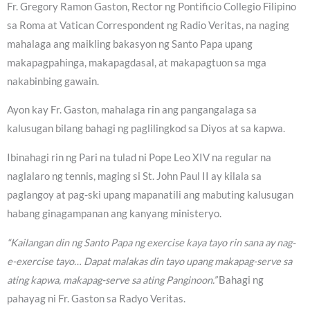
Fr. Gregory Ramon Gaston, Rector ng Pontificio Collegio Filipino
sa Roma at Vatican Correspondent ng Radio Veritas, na naging
mahalaga ang maikling bakasyon ng Santo Papa upang
makapagpahinga, makapagdasal, at makapagtuon sa mga
nakabinbing gawain.
Ayon kay Fr. Gaston, mahalaga rin ang pangangalaga sa
kalusugan bilang bahagi ng paglilingkod sa Diyos at sa kapwa.
Ibinahagi rin ng Pari na tulad ni Pope Leo XIV na regular na
naglalaro ng tennis, maging si St. John Paul II ay kilala sa
paglangoy at pag-ski upang mapanatili ang mabuting kalusugan
habang ginagampanan ang kanyang ministeryo.
“Kailangan din ng Santo Papa ng exercise kaya tayo rin sana ay nag-
e-exercise tayo… Dapat malakas din tayo upang makapag-serve sa
ating kapwa, makapag-serve sa ating Panginoon.”
Bahagi ng
pahayag ni Fr. Gaston sa Radyo Veritas.