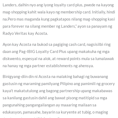
Landers, dalhin nyo ang iyong loyalty card plus, pwede na kayong
mag-shopping kahit wala kayo ng membership card. Initially, hindi
na.Pero mas maganda kung pagkatapos nilang mag-shopping kasi
para forever na silang member ng Landers,” ayon sa panayam ng
Radyo Veritas kay Acosta.
Ayon kay Acosta na bukod sa pagiging cash card, nagsisilbi ring
daan ang Pag-IBIG Loyalty Card Plus upang makakuha ng mga
diskwento, espesyal na alok, at reward points mula sa lumalawak
na hanay ng mga partner establishments ng ahensya.
Binigyang-diin din ni Acosta na malaking bahagi ng buwanang
gastusin ng maraming pamilyang Pilipino ang pamimili ng grocery
kaya’t makatutulong ang bagong partnership upang makabawas
sa kanilang gastusin dahil ang bawat pisong matitipid sa mga
pangunahing pangangailangan ay maaaring mailaan sa
edukasyon, pamasahe, bayarin sa kuryente at tubig, o maging