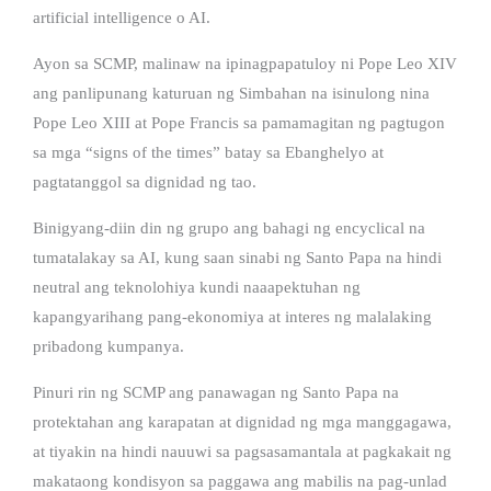
artificial intelligence o AI.
Ayon sa SCMP, malinaw na ipinagpapatuloy ni Pope Leo XIV
ang panlipunang katuruan ng Simbahan na isinulong nina
Pope Leo XIII at Pope Francis sa pamamagitan ng pagtugon
sa mga “signs of the times” batay sa Ebanghelyo at
pagtatanggol sa dignidad ng tao.
Binigyang-diin din ng grupo ang bahagi ng encyclical na
tumatalakay sa AI, kung saan sinabi ng Santo Papa na hindi
neutral ang teknolohiya kundi naaapektuhan ng
kapangyarihang pang-ekonomiya at interes ng malalaking
pribadong kumpanya.
Pinuri rin ng SCMP ang panawagan ng Santo Papa na
protektahan ang karapatan at dignidad ng mga manggagawa,
at tiyakin na hindi nauuwi sa pagsasamantala at pagkakait ng
makataong kondisyon sa paggawa ang mabilis na pag-unlad