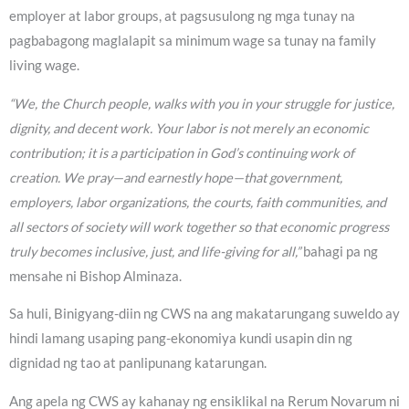
employer at labor groups, at pagsusulong ng mga tunay na
pagbabagong maglalapit sa minimum wage sa tunay na family
living wage.
“We, the Church people, walks with you in your struggle for justice,
dignity, and decent work. Your labor is not merely an economic
contribution; it is a participation in God’s continuing work of
creation. We pray—and earnestly hope—that government,
employers, labor organizations, the courts, faith communities, and
all sectors of society will work together so that economic progress
truly becomes inclusive, just, and life-giving for all,”
bahagi pa ng
mensahe ni Bishop Alminaza.
Sa huli, Binigyang-diin ng CWS na ang makatarungang suweldo ay
hindi lamang usaping pang-ekonomiya kundi usapin din ng
dignidad ng tao at panlipunang katarungan.
Ang apela ng CWS ay kahanay ng ensiklikal na Rerum Novarum ni