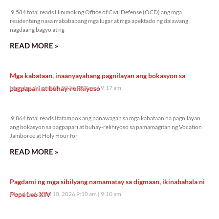
9,584 total reads
9,584 total reads Hinimok ng Office of Civil Defense (OCD) ang mga
residenteng nasa mabababang mga lugar at mga apektado ng dalawang
nagdaang bagyo at ng
READ MORE »
Mga kabataan, inaanyayahang pagnilayan ang bokasyon sa
pagpapari at buhay-relihiyoso
Monday, August 10, 2026 9:17 am
9:17 am
9,864 total reads
9,864 total reads Itatampok ang panawagan sa mga kabataan na pagnilayan
ang bokasyon sa pagpapari at buhay-relihiyoso sa pamamagitan ng Vocation
Jamboree at Holy Hour for
READ MORE »
Pagdami ng mga sibilyang namamatay sa digmaan, ikinabahala ni
Pope Leo XIV
Monday, August 10, 2026 9:10 am
9:10 am
9,810 total reads