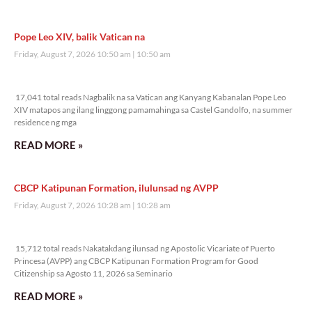
Pope Leo XIV, balik Vatican na
Friday, August 7, 2026 10:50 am
10:50 am
17,041 total reads
17,041 total reads Nagbalik na sa Vatican ang Kanyang Kabanalan Pope Leo
XIV matapos ang ilang linggong pamamahinga sa Castel Gandolfo, na summer
residence ng mga
READ MORE »
CBCP Katipunan Formation, ilulunsad ng AVPP
Friday, August 7, 2026 10:28 am
10:28 am
15,712 total reads
15,712 total reads Nakatakdang ilunsad ng Apostolic Vicariate of Puerto
Princesa (AVPP) ang CBCP Katipunan Formation Program for Good
Citizenship sa Agosto 11, 2026 sa Seminario
READ MORE »