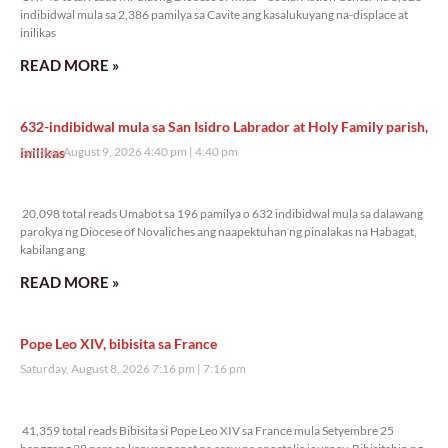
indibidwal mula sa 2,386 pamilya sa Cavite ang kasalukuyang na-displace at
inilikas
READ MORE »
632-indibidwal mula sa San Isidro Labrador at Holy Family parish,
inilikas
Sunday, August 9, 2026 4:40 pm
4:40 pm
20,098 total reads
20,098 total reads Umabot sa 196 pamilya o 632 indibidwal mula sa dalawang
parokya ng Diocese of Novaliches ang naapektuhan ng pinalakas na Habagat,
kabilang ang
READ MORE »
Pope Leo XIV, bibisita sa France
Saturday, August 8, 2026 7:16 pm
7:16 pm
41,359 total reads
41,359 total reads Bibisita si Pope Leo XIV sa France mula Setyembre 25