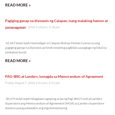
READ MORE »
Pagiging ganap na diyosesis ng Calapan, isang malaking hamon at
pananagutan
Friday, August 7, 2026 5:18 pm
5:18 pm
42,667 total reads
42,667 total reads Nanindigan si Calapan Bishop Moises Cuevas na ang
pagiging ganap na diyosesis ay hindi simpleng pagkilala sa paglago ng lokal na
simbahan kundi
READ MORE »
PAG-IBIG at Landers, lumagda sa Memorandum of Agreement
Friday, August 7, 2026 2:41 pm
2:41 pm
30,074 total reads
30,074 total reads Nilagdaan ngayong araw ng Pag-IBIG Fund at Landers
Superstore ang Memorandum of Agreement (MOA) sa Landers Superstore
Aseana upang palawakin ang mga benepisyong