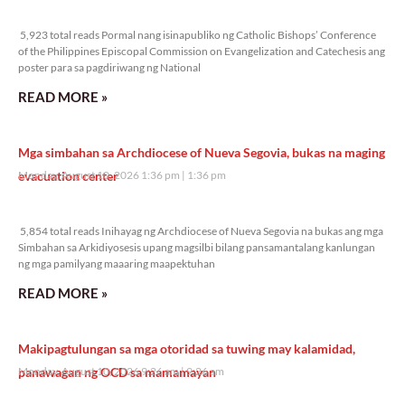
5,923 total reads
5,923 total reads Pormal nang isinapubliko ng Catholic Bishops’ Conference
of the Philippines Episcopal Commission on Evangelization and Catechesis ang
poster para sa pagdiriwang ng National
READ MORE »
Mga simbahan sa Archdiocese of Nueva Segovia, bukas na maging
evacuation center
Monday, August 10, 2026 1:36 pm
1:36 pm
5,854 total reads
5,854 total reads Inihayag ng Archdiocese of Nueva Segovia na bukas ang mga
Simbahan sa Arkidiyosesis upang magsilbi bilang pansamantalang kanlungan
ng mga pamilyang maaaring maapektuhan
READ MORE »
Makipagtulungan sa mga otoridad sa tuwing may kalamidad,
panawagan ng OCD sa mamamayan
Monday, August 10, 2026 9:26 am
9:26 am