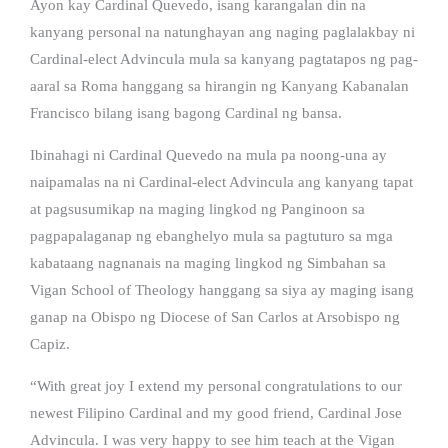
Ayon kay Cardinal Quevedo, isang karangalan din na
kanyang personal na natunghayan ang naging paglalakbay ni
Cardinal-elect Advincula mula sa kanyang pagtatapos ng pag-
aaral sa Roma hanggang sa hirangin ng Kanyang Kabanalan
Francisco bilang isang bagong Cardinal ng bansa.
Ibinahagi ni Cardinal Quevedo na mula pa noong-una ay
naipamalas na ni Cardinal-elect Advincula ang kanyang tapat
at pagsusumikap na maging lingkod ng Panginoon sa
pagpapalaganap ng ebanghelyo mula sa pagtuturo sa mga
kabataang nagnanais na maging lingkod ng Simbahan sa
Vigan School of Theology hanggang sa siya ay maging isang
ganap na Obispo ng Diocese of San Carlos at Arsobispo ng
Capiz.
“With great joy I extend my personal congratulations to our
newest Filipino Cardinal and my good friend, Cardinal Jose
Advincula. I was very happy to see him teach at the Vigan