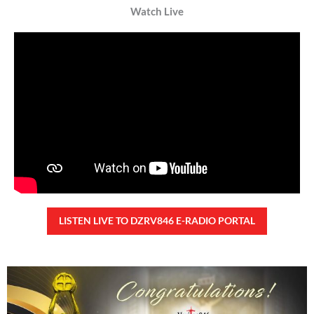
Kanino natututo ang mga bata?
Monday, August 10, 2026 7:00 am
7:00 am
27,909 total reads
27,909 total reads Mga Kapanalig, ikinalulungkot ng Malacañang ang insidente
ng pangungutya ng ilang estudyante kay Pangulong Bongbong Marcos Jr
noong bumisita siya sa Davao City
READ MORE »
TUNAY NA KALAGAYAN NG BANSA
Saturday, August 8, 2026 7:00 am
7:00 am
82,517 total reads
82,517 total reads Kapanalig, sa ikalimang SONA ng Pangulong Ferdinand
Marcos Jr., idinetalye nito ang maraming accomplishment ng administrasyon.
Pero, nakalimutan ni PBBM na i-ulat sa
READ MORE »