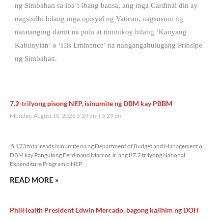
ng Simbahan sa iba’t-ibang bansa, ang mga Cardinal din ay
nagsisilbi bilang mga opisyal ng Vatican, nagsusuot ng
natatanging damit na pula at tinutukoy bilang ‘Kanyang
Kabunyian’ o ‘His Eminence’ na nangangahulugang Prinsipe
ng Simbahan.
7.2-trilyong pisong NEP, isinumite ng DBM kay PBBM
Monday, August 10, 2026 5:29 pm
5:29 pm
5,173 total reads
5,173 total reads Isinumite na ng Department of Budget and Management o
DBM kay Pangulong Ferdinand Marcos Jr. ang ₱7.2 trilyong National
Expenditure Program o NEP
READ MORE »
PhilHealth President Edwin Mercado, bagong kalihim ng DOH