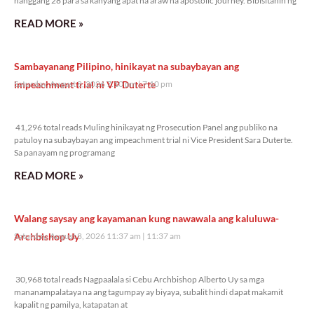
hanggang 28 para sa kanyang apat na araw na apostolic journey. Bibisitahin ng
READ MORE »
Sambayanang Pilipino, hinikayat na subaybayan ang
impeachment trial ni VP Duterte
Saturday, August 8, 2026 7:10 pm
7:10 pm
41,296 total reads
41,296 total reads Muling hinikayat ng Prosecution Panel ang publiko na
patuloy na subaybayan ang impeachment trial ni Vice President Sara Duterte.
Sa panayam ng programang
READ MORE »
Walang saysay ang kayamanan kung nawawala ang kaluluwa-
Archbishop Uy
Saturday, August 8, 2026 11:37 am
11:37 am
30,968 total reads
30,968 total reads Nagpaalala si Cebu Archbishop Alberto Uy sa mga
mananampalataya na ang tagumpay ay biyaya, subalit hindi dapat makamit
kapalit ng pamilya, katapatan at