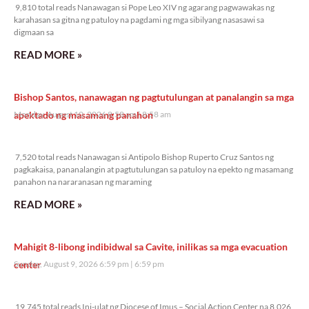
9,810 total reads Nanawagan si Pope Leo XIV ng agarang pagwawakas ng
karahasan sa gitna ng patuloy na pagdami ng mga sibilyang nasasawi sa
digmaan sa
READ MORE »
Bishop Santos, nanawagan ng pagtutulungan at panalangin sa mga
apektado ng masamang panahon
Monday, August 10, 2026 8:58 am
8:58 am
7,520 total reads
7,520 total reads Nanawagan si Antipolo Bishop Ruperto Cruz Santos ng
pagkakaisa, pananalangin at pagtutulungan sa patuloy na epekto ng masamang
panahon na nararanasan ng maraming
READ MORE »
Mahigit 8-libong indibidwal sa Cavite, inilikas sa mga evacuation
center
Sunday, August 9, 2026 6:59 pm
6:59 pm
19,745 total reads
19,745 total reads Ini-ulat ng Diocese of Imus – Social Action Center na 8,026