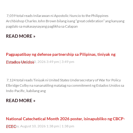
7,059 total reads
7,059 total reads Inilarawan ni Apostolic Nuncio to the Philippines
Archbishop Charles John Brown bilang isang “great celebration” ang kanyang
pagdalo sa makasaysayang paglikha sa Calapan
READ MORE »
Pagpapatibay ng defense partnership sa Pilipinas, tiniyak ng
Estados Unidos
Monday, August 10, 2026 3:49 pm
3:49 pm
7,124 total reads
7,124 total reads Tiniyak ni United States Undersecretary of War for Policy
Elbridge Colby na nananatiling matatag na commitment ng Estados Unidos sa
Indo-Pacific, kabilang ang
READ MORE »
National Catechetical Month 2026 poster, isinapubliko ng CBCP-
ECEC
Monday, August 10, 2026 1:38 pm
1:38 pm