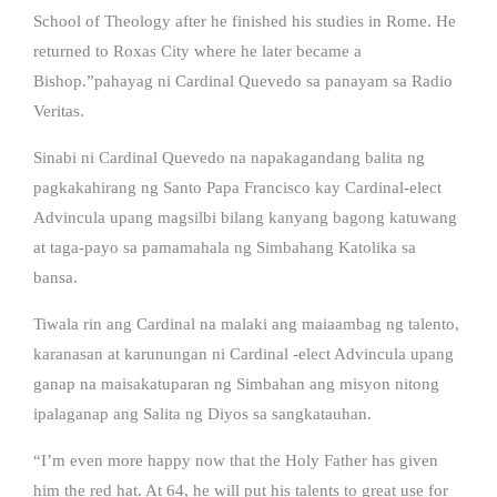
School of Theology after he finished his studies in Rome. He
returned to Roxas City where he later became a
Bishop.”pahayag ni Cardinal Quevedo sa panayam sa Radio
Veritas.
Sinabi ni Cardinal Quevedo na napakagandang balita ng
pagkakahirang ng Santo Papa Francisco kay Cardinal-elect
Advincula upang magsilbi bilang kanyang bagong katuwang
at taga-payo sa pamamahala ng Simbahang Katolika sa
bansa.
Tiwala rin ang Cardinal na malaki ang maiaambag ng talento,
karanasan at karunungan ni Cardinal -elect Advincula upang
ganap na maisakatuparan ng Simbahan ang misyon nitong
ipalaganap ang Salita ng Diyos sa sangkatauhan.
“I’m even more happy now that the Holy Father has given
him the red hat. At 64, he will put his talents to great use for