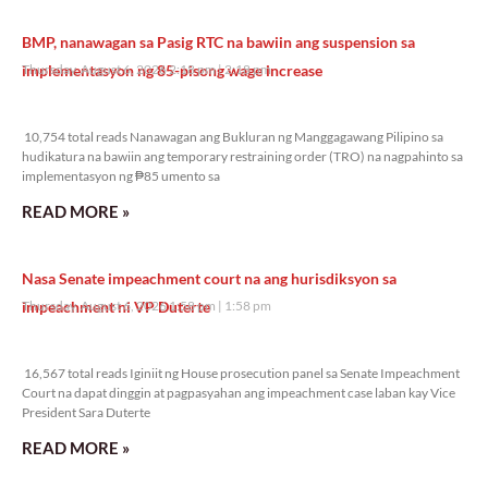
BMP, nanawagan sa Pasig RTC na bawiin ang suspension sa
implementasyon ng 85-pisong wage increase
Thursday, August 6, 2026 2:18 pm
2:18 pm
10,754 total reads
10,754 total reads Nanawagan ang Bukluran ng Manggagawang Pilipino sa
hudikatura na bawiin ang temporary restraining order (TRO) na nagpahinto sa
implementasyon ng ₱85 umento sa
READ MORE »
Nasa Senate impeachment court na ang hurisdiksyon sa
impeachment ni VP Duterte
Thursday, August 6, 2026 1:58 pm
1:58 pm
16,567 total reads
16,567 total reads Iginiit ng House prosecution panel sa Senate Impeachment
Court na dapat dinggin at pagpasyahan ang impeachment case laban kay Vice
President Sara Duterte
READ MORE »