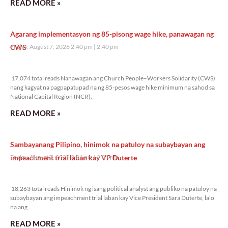
READ MORE »
Agarang implementasyon ng 85-pisong wage hike, panawagan ng
CWS
Friday, August 7, 2026 2:40 pm
2:40 pm
17,074 total reads
17,074 total reads Nanawagan ang Church People–Workers Solidarity (CWS)
nang kagyat na pagpapatupad na ng 85-pesos wage hike minimum na sahod sa
National Capital Region (NCR),
READ MORE »
Sambayanang Pilipino, hinimok na patuloy na subaybayan ang
impeachment trial laban kay VP Duterte
Friday, August 7, 2026 2:01 pm
2:01 pm
18,263 total reads
18,263 total reads Hinimok ng isang political analyst ang publiko na patuloy na
subaybayan ang impeachment trial laban kay Vice President Sara Duterte, lalo
na ang
READ MORE »