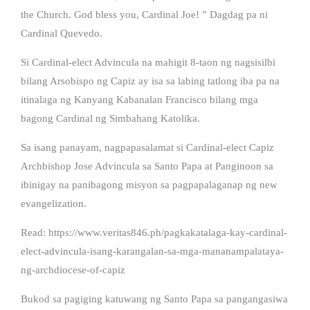
the Church. God bless you, Cardinal Joe! ” Dagdag pa ni
Cardinal Quevedo.
Si Cardinal-elect Advincula na mahigit 8-taon ng nagsisilbi
bilang Arsobispo ng Capiz ay isa sa labing tatlong iba pa na
itinalaga ng Kanyang Kabanalan Francisco bilang mga
bagong Cardinal ng Simbahang Katolika.
Sa isang panayam, nagpapasalamat si Cardinal-elect Capiz
Archbishop Jose Advincula sa Santo Papa at Panginoon sa
ibinigay na panibagong misyon sa pagpapalaganap ng new
evangelization.
Read: https://www.veritas846.ph/pagkakatalaga-kay-cardinal-
elect-advincula-isang-karangalan-sa-mga-mananampalataya-
ng-archdiocese-of-capiz
Bukod sa pagiging katuwang ng Santo Papa sa pangangasiwa