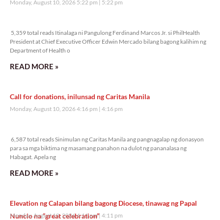
Monday, August 10, 2026 5:22 pm
5:22 pm
5,359 total reads
5,359 total reads Itinalaga ni Pangulong Ferdinand Marcos Jr. si PhilHealth
President at Chief Executive Officer Edwin Mercado bilang bagong kalihim ng
Department of Health o
READ MORE »
Call for donations, inilunsad ng Caritas Manila
Monday, August 10, 2026 4:16 pm
4:16 pm
6,587 total reads
6,587 total reads Sinimulan ng Caritas Manila ang pangnagalap ng donasyon
para sa mga biktima ng masamang panahon na dulot ng pananalasa ng
Habagat. Apela ng
READ MORE »
Elevation ng Calapan bilang bagong Diocese, tinawag ng Papal
Nuncio na “great celebration”
Monday, August 10, 2026 4:11 pm
4:11 pm