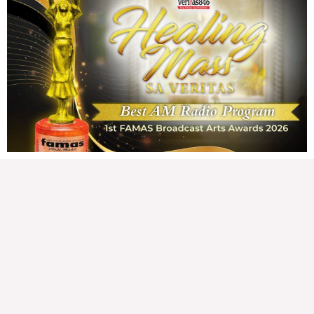
CONFIDENTIAL FUND
Friday, August 7, 2026 7:00 am
7:00 am
146,198 total reads
146,198 total reads Kapanalig, sa impeachment trial ni Vice President Sara
Duterte, naging malinaw sa madlang bayan na ang “confidential fund” ay isang
public fund o
READ MORE »
Karapatan sa disenteng tahanan
Wednesday, August 5, 2026 7:00 am
7:00 am
214,469 total reads
214,469 total reads Mga Kapanalig, karapatan ng bawat tao ang magkaroon ng
disenteng tahanan. Para masabing disente, dapat itong sapat, ligtas, may
seguridad, at nagbibigay-daan sa
READ MORE »