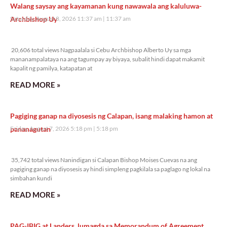
Walang saysay ang kayamanan kung nawawala ang kaluluwa-
Archbishop Uy
Saturday, August 8, 2026 11:37 am
11:37 am
20,606 total views
20,606 total views Nagpaalala si Cebu Archbishop Alberto Uy sa mga
mananampalataya na ang tagumpay ay biyaya, subalit hindi dapat makamit
kapalit ng pamilya, katapatan at
READ MORE »
Pagiging ganap na diyosesis ng Calapan, isang malaking hamon at
pananagutan
Friday, August 7, 2026 5:18 pm
5:18 pm
35,742 total views
35,742 total views Nanindigan si Calapan Bishop Moises Cuevas na ang
pagiging ganap na diyosesis ay hindi simpleng pagkilala sa paglago ng lokal na
simbahan kundi
READ MORE »
PAG-IBIG at Landers, lumagda sa Memorandum of Agreement