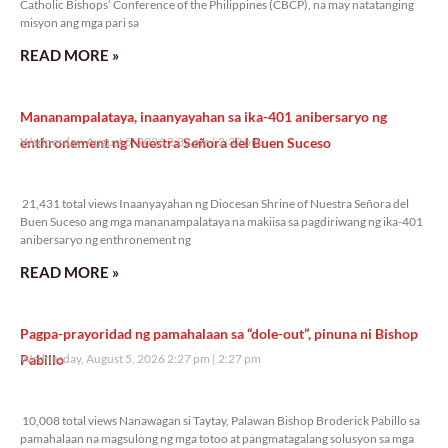
Catholic Bishops’ Conference of the Philippines (CBCP), na may natatanging
misyon ang mga pari sa
READ MORE »
Mananampalataya, inaanyayahan sa ika-401 anibersaryo ng
enthronement ng Nuestra Señora del Buen Suceso
Wednesday, August 5, 2026 2:32 pm
2:32 pm
21,431 total views
21,431 total views Inaanyayahan ng Diocesan Shrine of Nuestra Señora del
Buen Suceso ang mga mananampalataya na makiisa sa pagdiriwang ng ika-401
anibersaryo ng enthronement ng
READ MORE »
Pagpa-prayoridad ng pamahalaan sa “dole-out”, pinuna ni Bishop
Pabillo
Wednesday, August 5, 2026 2:27 pm
2:27 pm
10,008 total views
10,008 total views Nanawagan si Taytay, Palawan Bishop Broderick Pabillo sa
pamahalaan na magsulong ng mga totoo at pangmatagalang solusyon sa mga