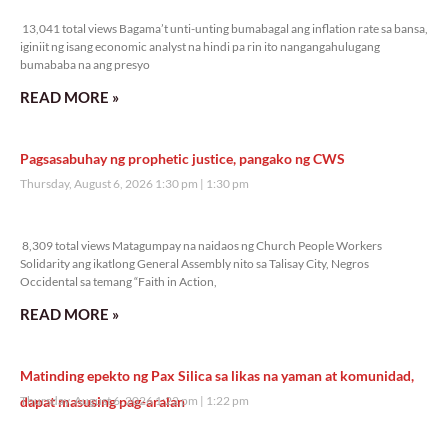
13,041 total views
13,041 total views Bagama’t unti-unting bumabagal ang inflation rate sa bansa,
iginiit ng isang economic analyst na hindi pa rin ito nangangahulugang
bumababa na ang presyo
READ MORE »
Pagsasabuhay ng prophetic justice, pangako ng CWS
Thursday, August 6, 2026 1:30 pm
1:30 pm
8,309 total views
8,309 total views Matagumpay na naidaos ng Church People Workers
Solidarity ang ikatlong General Assembly nito sa Talisay City, Negros
Occidental sa temang “Faith in Action,
READ MORE »
Matinding epekto ng Pax Silica sa likas na yaman at komunidad,
dapat masusing pag-aralan
Thursday, August 6, 2026 1:22 pm
1:22 pm
6,114 total views