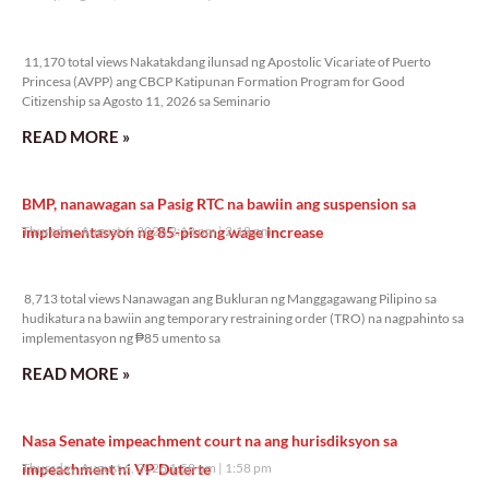
11,170 total views
11,170 total views Nakatakdang ilunsad ng Apostolic Vicariate of Puerto
Princesa (AVPP) ang CBCP Katipunan Formation Program for Good
Citizenship sa Agosto 11, 2026 sa Seminario
READ MORE »
BMP, nanawagan sa Pasig RTC na bawiin ang suspension sa
implementasyon ng 85-pisong wage increase
Thursday, August 6, 2026 2:18 pm
2:18 pm
8,713 total views
8,713 total views Nanawagan ang Bukluran ng Manggagawang Pilipino sa
hudikatura na bawiin ang temporary restraining order (TRO) na nagpahinto sa
implementasyon ng ₱85 umento sa
READ MORE »
Nasa Senate impeachment court na ang hurisdiksyon sa
impeachment ni VP Duterte
Thursday, August 6, 2026 1:58 pm
1:58 pm