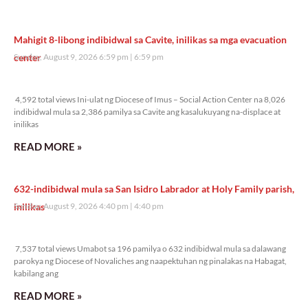
Mahigit 8-libong indibidwal sa Cavite, inilikas sa mga evacuation
center
Sunday, August 9, 2026 6:59 pm
6:59 pm
4,592 total views
4,592 total views Ini-ulat ng Diocese of Imus – Social Action Center na 8,026
indibidwal mula sa 2,386 pamilya sa Cavite ang kasalukuyang na-displace at
inilikas
READ MORE »
632-indibidwal mula sa San Isidro Labrador at Holy Family parish,
inilikas
Sunday, August 9, 2026 4:40 pm
4:40 pm
7,537 total views
7,537 total views Umabot sa 196 pamilya o 632 indibidwal mula sa dalawang
parokya ng Diocese of Novaliches ang naapektuhan ng pinalakas na Habagat,
kabilang ang
READ MORE »