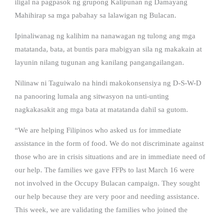
iligal na pagpasok ng grupong Kalipunan ng Damayang
Mahihirap sa mga pabahay sa lalawigan ng Bulacan.
Ipinaliwanag ng kalihim na nanawagan ng tulong ang mga
matatanda, bata, at buntis para mabigyan sila ng makakain at
layunin nilang tugunan ang kanilang pangangailangan.
Nilinaw ni Taguiwalo na hindi makokonsensiya ng D-S-W-D
na panooring lumala ang sitwasyon na unti-unting
nagkakasakit ang mga bata at matatanda dahil sa gutom.
“We are helping Filipinos who asked us for immediate
assistance in the form of food. We do not discriminate against
those who are in crisis situations and are in immediate need of
our help. The families we gave FFPs to last March 16 were
not involved in the Occupy Bulacan campaign. They sought
our help because they are very poor and needing assistance.
This week, we are validating the families who joined the