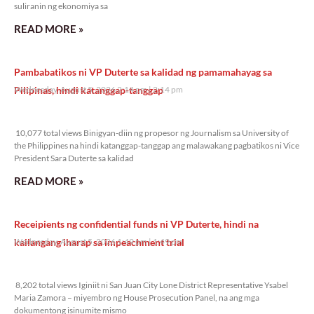
suliranin ng ekonomiya sa
READ MORE »
Pambabatikos ni VP Duterte sa kalidad ng pamamahayag sa
Pilipinas, hindi katanggap-tanggap
Wednesday, August 5, 2026 2:14 pm
2:14 pm
10,077 total views
10,077 total views Binigyan-diin ng propesor ng Journalism sa University of
the Philippines na hindi katanggap-tanggap ang malawakang pagbatikos ni Vice
President Sara Duterte sa kalidad
READ MORE »
Receipients ng confidential funds ni VP Duterte, hindi na
kailangang iharap sa impeachment trial
Wednesday, August 5, 2026 1:49 pm
1:49 pm
8,202 total views
8,202 total views Iginiit ni San Juan City Lone District Representative Ysabel
Maria Zamora – miyembro ng House Prosecution Panel, na ang mga
dokumentong isinumite mismo