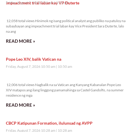
impeachment trial laban kay VP Duterte
Friday, August 7, 2026 2:01 pm
2:01 pm
12,058 total views
12,058 total views Hinimok ng isang political analyst ang publiko na patuloy na
subaybayan ang impeachment trial laban kay Vice President Sara Duterte, lalo
na ang
READ MORE »
Pope Leo XIV, balik Vatican na
Friday, August 7, 2026 10:50 am
10:50 am
12,006 total views
12,006 total views Nagbalik na sa Vatican ang Kanyang Kabanalan Pope Leo
XIV matapos ang ilang linggong pamamahinga sa Castel Gandolfo, na summer
residence ng mga
READ MORE »
CBCP Katipunan Formation, ilulunsad ng AVPP
Friday, August 7, 2026 10:28 am
10:28 am