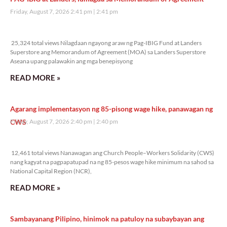
Friday, August 7, 2026 2:41 pm
2:41 pm
25,324 total views
25,324 total views Nilagdaan ngayong araw ng Pag-IBIG Fund at Landers
Superstore ang Memorandum of Agreement (MOA) sa Landers Superstore
Aseana upang palawakin ang mga benepisyong
READ MORE »
Agarang implementasyon ng 85-pisong wage hike, panawagan ng
CWS
Friday, August 7, 2026 2:40 pm
2:40 pm
12,461 total views
12,461 total views Nanawagan ang Church People–Workers Solidarity (CWS)
nang kagyat na pagpapatupad na ng 85-pesos wage hike minimum na sahod sa
National Capital Region (NCR),
READ MORE »
Sambayanang Pilipino, hinimok na patuloy na subaybayan ang