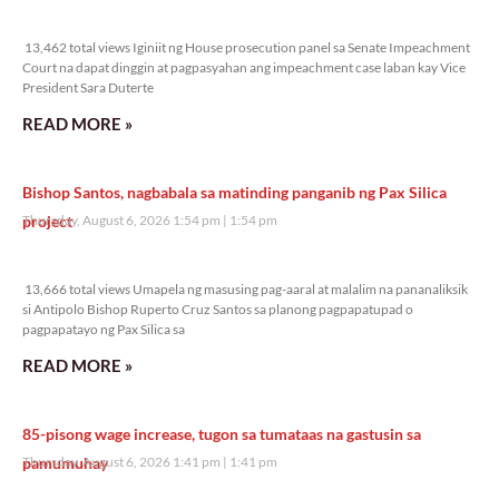
13,462 total views
13,462 total views Iginiit ng House prosecution panel sa Senate Impeachment
Court na dapat dinggin at pagpasyahan ang impeachment case laban kay Vice
President Sara Duterte
READ MORE »
Bishop Santos, nagbabala sa matinding panganib ng Pax Silica
project
Thursday, August 6, 2026 1:54 pm
1:54 pm
13,666 total views
13,666 total views Umapela ng masusing pag-aaral at malalim na pananaliksik
si Antipolo Bishop Ruperto Cruz Santos sa planong pagpapatupad o
pagpapatayo ng Pax Silica sa
READ MORE »
85-pisong wage increase, tugon sa tumataas na gastusin sa
pamumuhay
Thursday, August 6, 2026 1:41 pm
1:41 pm