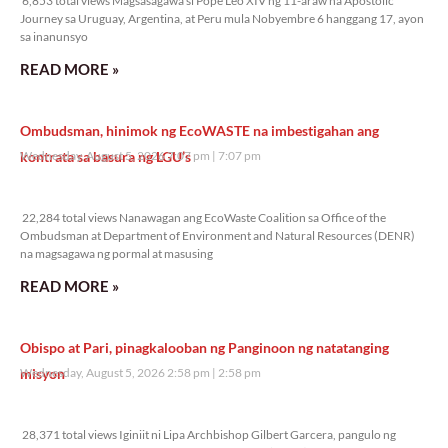
6,853 total views Magsasagawa si Pope Leo XIV ng 11-araw na Apostolic
Journey sa Uruguay, Argentina, at Peru mula Nobyembre 6 hanggang 17, ayon
sa inanunsyo
READ MORE »
Ombudsman, hinimok ng EcoWASTE na imbestigahan ang
kontrata sa basura ng LGU’s
Wednesday, August 5, 2026 7:07 pm
7:07 pm
22,284 total views
22,284 total views Nanawagan ang EcoWaste Coalition sa Office of the
Ombudsman at Department of Environment and Natural Resources (DENR)
na magsagawa ng pormal at masusing
READ MORE »
Obispo at Pari, pinagkalooban ng Panginoon ng natatanging
misyon
Wednesday, August 5, 2026 2:58 pm
2:58 pm
28,371 total views
28,371 total views Iginiit ni Lipa Archbishop Gilbert Garcera, pangulo ng