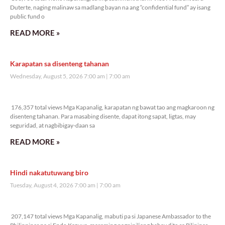
Duterte, naging malinaw sa madlang bayan na ang “confidential fund” ay isang
public fund o
READ MORE »
Karapatan sa disenteng tahanan
Wednesday, August 5, 2026 7:00 am
7:00 am
176,357 total views
176,357 total views Mga Kapanalig, karapatan ng bawat tao ang magkaroon ng
disenteng tahanan. Para masabing disente, dapat itong sapat, ligtas, may
seguridad, at nagbibigay-daan sa
READ MORE »
Hindi nakatutuwang biro
Tuesday, August 4, 2026 7:00 am
7:00 am
207,147 total views
207,147 total views Mga Kapanalig, mabuti pa si Japanese Ambassador to the