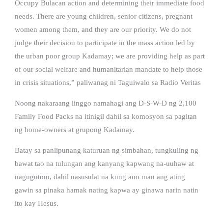
Occupy Bulacan action and determining their immediate food
needs. There are young children, senior citizens, pregnant
women among them, and they are our priority. We do not
judge their decision to participate in the mass action led by
the urban poor group Kadamay; we are providing help as part
of our social welfare and humanitarian mandate to help those
in crisis situations,” paliwanag ni Taguiwalo sa Radio Veritas
Noong nakaraang linggo namahagi ang D-S-W-D ng 2,100
Family Food Packs na itinigil dahil sa komosyon sa pagitan
ng home-owners at grupong Kadamay.
Batay sa panlipunang katuruan ng simbahan, tungkuling ng
bawat tao na tulungan ang kanyang kapwang na-uuhaw at
nagugutom, dahil nasusulat na kung ano man ang ating
gawin sa pinaka hamak nating kapwa ay ginawa narin natin
ito kay Hesus.