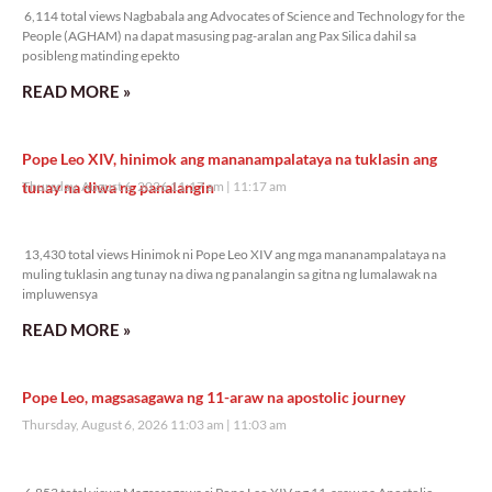
6,114 total views Nagbabala ang Advocates of Science and Technology for the
People (AGHAM) na dapat masusing pag-aralan ang Pax Silica dahil sa
posibleng matinding epekto
READ MORE »
Pope Leo XIV, hinimok ang mananampalataya na tuklasin ang
tunay na diwa ng panalangin
Thursday, August 6, 2026 11:17 am
11:17 am
13,430 total views
13,430 total views Hinimok ni Pope Leo XIV ang mga mananampalataya na
muling tuklasin ang tunay na diwa ng panalangin sa gitna ng lumalawak na
impluwensya
READ MORE »
Pope Leo, magsasagawa ng 11-araw na apostolic journey
Thursday, August 6, 2026 11:03 am
11:03 am
6,853 total views