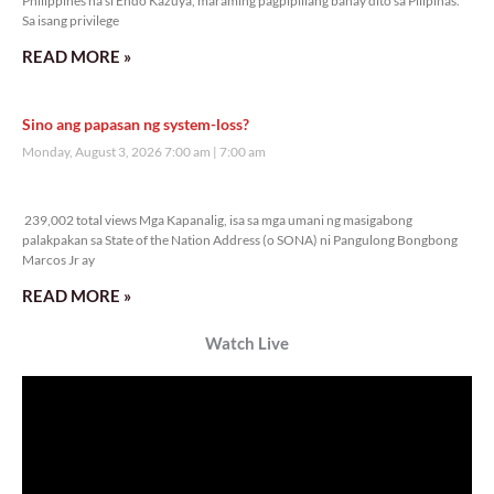
Philippines na si Endo Kazuya, maraming pagpipiliang bahay dito sa Pilipinas.
Sa isang privilege
READ MORE »
Sino ang papasan ng system-loss?
Monday, August 3, 2026 7:00 am
7:00 am
239,002 total views
239,002 total views Mga Kapanalig, isa sa mga umani ng masigabong
palakpakan sa State of the Nation Address (o SONA) ni Pangulong Bongbong
Marcos Jr ay
READ MORE »
Watch Live