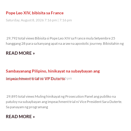
Pope Leo XIV, bibisita sa France
Saturday, August 8, 2026 7:16 pm
7:16 pm
29,792 total views
29,792 total views Bibisita si Pope Leo XIV sa France mula Setyembre 25
hanggang 28 para sa kanyang apat na araw na apostolic journey. Bibisitahin ng
READ MORE »
Sambayanang Pilipino, hinikayat na subaybayan ang
impeachment trial ni VP Duterte
Saturday, August 8, 2026 7:10 pm
7:10 pm
29,895 total views
29,895 total views Muling hinikayat ng Prosecution Panel ang publiko na
patuloy na subaybayan ang impeachment trial ni Vice President Sara Duterte.
Sa panayam ng programang
READ MORE »