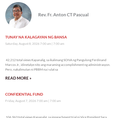
Rev. Fr. Anton CT Pascual
TUNAY NA KALAGAYAN NG BANSA
Saturday, August 8, 2026 7:00 am
7:00 am
42,212 total views
42,212 total views Kapanalig, sa ikalimang SONA ng Pangulong Ferdinand
Marcos Jr., idinetalye nito ang maraming accomplishment ng administrasyon.
Pero, nakalimutan ni PBBM na i-ulat sa
READ MORE »
CONFIDENTIAL FUND
Friday, August 7, 2026 7:00 am
7:00 am
106,963 total views
106,963 total views Kapanalig, sa impeachment trial ni Vice President Sara