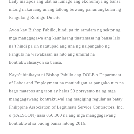
Laity matapos ang ulat na lumago ang ekonomiya ng bansa
nitong nakaraang unang tatlong buwang panunungkulan ng
Pangulong Rordigo Duterte.
Ayon kay Bishop Pabillo, hindi pa rin ramdam ng sektor ng
mga manggagawa ang kaunlarang tinatamasa ng bansa lalo
na’t hindi pa rin natutupad ang una ng naipangako ng
Pangulo na wawakasan na nito ang umiiral na
kontrakwalisasyon sa bansa.
Kaya’t hinikayat ni Bishop Pabillo ang DOLE o Department
of Labor and Employment na manindigan sa pangako nito na
bago matapos ang taon ay halos 50 porsyento na ng mga
manggagawang kontraktuwal ang magiging regular na batay
Philippine Association of Legitimate Service Contractors, Inc.
o (PALSCON) nasa 850,000 na ang mga manggagawang
kontraktwal sa buong bansa nitong 2016.