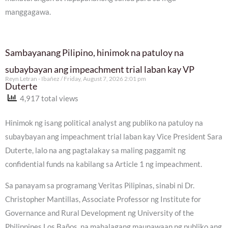
manggagawa.
Sambayanang Pilipino, hinimok na patuloy na
subaybayan ang impeachment trial laban kay VP
Reyn Letran - Ibañez
Friday, August 7, 2026 2:01 pm
Duterte
4,917 total views
Hinimok ng isang political analyst ang publiko na patuloy na
subaybayan ang impeachment trial laban kay Vice President Sara
Duterte, lalo na ang pagtalakay sa maling paggamit ng
confidential funds na kabilang sa Article 1 ng impeachment.
Sa panayam sa programang Veritas Pilipinas, sinabi ni Dr.
Christopher Mantillas, Associate Professor ng Institute for
Governance and Rural Development ng University of the
Philippines Los Baños, na mahalagang maunawaan ng publiko ang