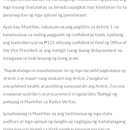
mga isyung tinatalakay sa Senado sapagkat may kinalaman ito sa
pananagutan ng mga opisyal ng pamahalaan.
Ayon kay Mantillas, nakatuon na ang paglilitis sa Article 1, na
tumatalakay sa maling paggamit ng confidential funds, kabilang
ang kontrobersyal na ₱125 milyong confidential fund ng Office of
the Vice President at ang mahigit isang daang disbursement na
isinagawa sa loob lamang ng isang araw.
“Napakahalaga na masubaybayan ito ng mga tao dahil pagkatapos ng
Article 1 ay maaari nang talakayin ang Article 2 tungkol sa
unexplained wealth, at posibleng sumunod din ang Article 3 na may
kinalaman sa bribery at procurement irregularities.”
Bahagi ng
pahayag ni Mantillas sa Radyo Veritas.
Ipinaliwanag ni Mantillas na ang testimonya ng mga state
auditors at mga opisyal ng bangko ay nagbigay ng mahahalagang
impormasyon hinggil sa hindi pangkaraniwang paraan ng