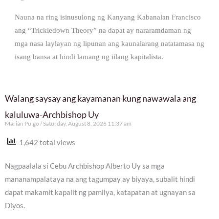
Nauna na ring isinusulong ng Kanyang Kabanalan Francisco
ang “Trickledown Theory” na dapat ay nararamdaman ng
mga nasa laylayan ng lipunan ang kaunalarang natatamasa ng
isang bansa at hindi lamang ng iilang kapitalista.
Walang saysay ang kayamanan kung nawawala ang
kaluluwa-Archbishop Uy
Marian Pulgo
Saturday, August 8, 2026 11:37 am
1,642 total views
Nagpaalala si Cebu Archbishop Alberto Uy sa mga
mananampalataya na ang tagumpay ay biyaya, subalit hindi
dapat makamit kapalit ng pamilya, katapatan at ugnayan sa
Diyos.