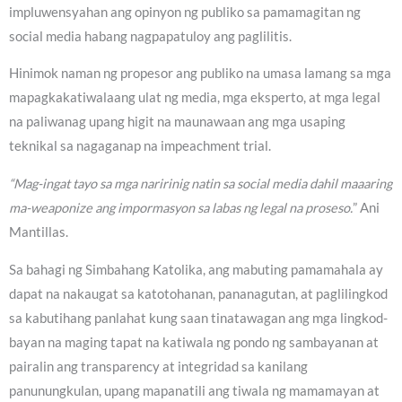
impluwensyahan ang opinyon ng publiko sa pamamagitan ng
social media habang nagpapatuloy ang paglilitis.
Hinimok naman ng propesor ang publiko na umasa lamang sa mga
mapagkakatiwalaang ulat ng media, mga eksperto, at mga legal
na paliwanag upang higit na maunawaan ang mga usaping
teknikal sa nagaganap na impeachment trial.
“Mag-ingat tayo sa mga naririnig natin sa social media dahil maaaring
ma-weaponize ang impormasyon sa labas ng legal na proseso.
” Ani
Mantillas.
Sa bahagi ng Simbahang Katolika, ang mabuting pamamahala ay
dapat na nakaugat sa katotohanan, pananagutan, at paglilingkod
sa kabutihang panlahat kung saan tinatawagan ang mga lingkod-
bayan na maging tapat na katiwala ng pondo ng sambayanan at
pairalin ang transparency at integridad sa kanilang
panunungkulan, upang mapanatili ang tiwala ng mamamayan at