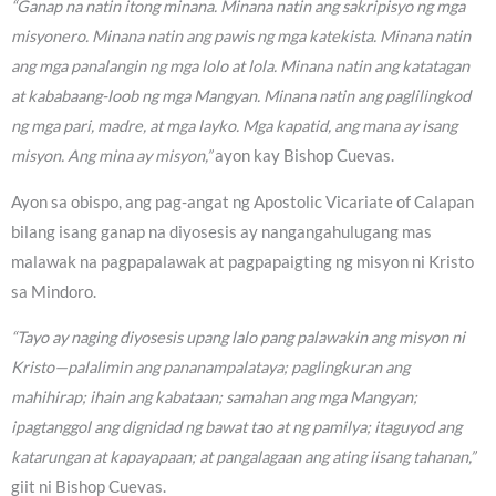
“Ganap na natin itong minana. Minana natin ang sakripisyo ng mga
misyonero. Minana natin ang pawis ng mga katekista. Minana natin
ang mga panalangin ng mga lolo at lola. Minana natin ang katatagan
at kababaang-loob ng mga Mangyan. Minana natin ang paglilingkod
ng mga pari, madre, at mga layko. Mga kapatid, ang mana ay isang
misyon. Ang mina ay misyon,”
ayon kay Bishop Cuevas.
Ayon sa obispo, ang pag-angat ng Apostolic Vicariate of Calapan
bilang isang ganap na diyosesis ay nangangahulugang mas
malawak na pagpapalawak at pagpapaigting ng misyon ni Kristo
sa Mindoro.
“Tayo ay naging diyosesis upang lalo pang palawakin ang misyon ni
Kristo—palalimin ang pananampalataya; paglingkuran ang
mahihirap; ihain ang kabataan; samahan ang mga Mangyan;
ipagtanggol ang dignidad ng bawat tao at ng pamilya; itaguyod ang
katarungan at kapayapaan; at pangalagaan ang ating iisang tahanan,”
giit ni Bishop Cuevas.