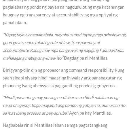
paglalabas ng pondo ng bayan na nagdudulot ng mga katanungan
kaugnay ng transparency at accountability ng mga opisyal ng
pamahalaan.
“Kapag tayo ay namamahala, may sinusunod tayong mga prinsipyo ng
good governance tulad ng rule of law, transparency, at
accountability. Kapag may mga pangyayaring nagiging kaduda-duda,
mahalagang mabigyang-linaw ito.”
Dagdag pa ni Mantillas.
Binigyang-diin din ng propesor ang command responsibility, kung
saan sinabi niyang hindi maaaring ihiwalay ang pananagutan ng
pinuno ng isang ahensya sa paggamit ng pondo ng gobyerno.
“Hindi puwedeng may perang na-disburse na hindi nalalaman ng
head of agency. Bago magamit ang pondo ng gobyerno, dumaraan ito
sa iba’t ibang proseso at pag-apruba.”
Ayon pa kay Mantillas.
Nagbabala rin si Mantillas laban sa mga pagtatangkang