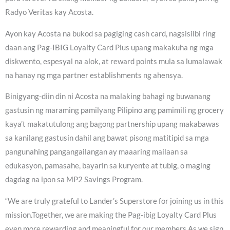
Radyo Veritas kay Acosta.
Ayon kay Acosta na bukod sa pagiging cash card, nagsisilbi ring
daan ang Pag-IBIG Loyalty Card Plus upang makakuha ng mga
diskwento, espesyal na alok, at reward points mula sa lumalawak
na hanay ng mga partner establishments ng ahensya.
Binigyang-diin din ni Acosta na malaking bahagi ng buwanang
gastusin ng maraming pamilyang Pilipino ang pamimili ng grocery
kaya’t makatutulong ang bagong partnership upang makabawas
sa kanilang gastusin dahil ang bawat pisong matitipid sa mga
pangunahing pangangailangan ay maaaring mailaan sa
edukasyon, pamasahe, bayarin sa kuryente at tubig, o maging
dagdag na ipon sa MP2 Savings Program.
“We are truly grateful to Lander’s Superstore for joining us in this
mission.Together, we are making the Pag-ibig Loyalty Card Plus
even more rewarding and meaningful for our members.As we sign