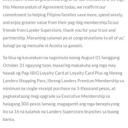
this Memorandum of Agreement today, we reaffirm our
commitment to helping Filipino families save more, spend wisely,
and enjoy greater value from their pag-ibig membership.To our
friends from Lander Superstore, thank you for your trust and
partnership. Maraming salamat po at congratulations to all of us,”
bahagi pa ng mensahe ni Acosta sa gawain.
Sa bisa ng kasunduan na nagsimula noong August 01 hanggang
October 31 ngayong taon, maaaring makakuha ang mga may
hawak ng Pag-IBIG Loyalty Card at Loyalty Card Plus ng libreng
Landers Shopping Pass, libreng Landers Premium Membership sa
minimum na single-receipt purchase na 3-thousand pesos, at
pagkakataong mag-upgrade sa Executive Membership sa
halagang 300-pesos lamang, magagamit ang mga benepisyong
ito sa 16 na kalahok na Landers Superstore branches sa buong
bansa.