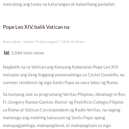
maisulong ang tunay na katarungan at kabutihang panlahat.
Pope Leo XIV, balik Vatican na
Reyn Letran - Ibañez
Friday, August 7, 2026 10:50 am
5,046 total views
Nagbalik na sa Vatican ang Kanyang Kabanalan Pope Leo XIV
matapos ang ilang linggong pamamahinga sa Castel Gandolfo, na
summer residence ng mga Santo Papa na nasa labas ng Roma.
Sa kanyang ulat sa programang Veritas Pilipinas, ibinahagi ni Rev.
Fr. Gregory Ramon Gaston, Rector ng Pontificio Collegio Filipino
sa Roma at Vatican Correspondent ng Radio Veritas, na naging
mahalaga ang maikling bakasyon ng Santo Papa upang
makapagpahinga, makapagdasal, at makapagtuon sa mga