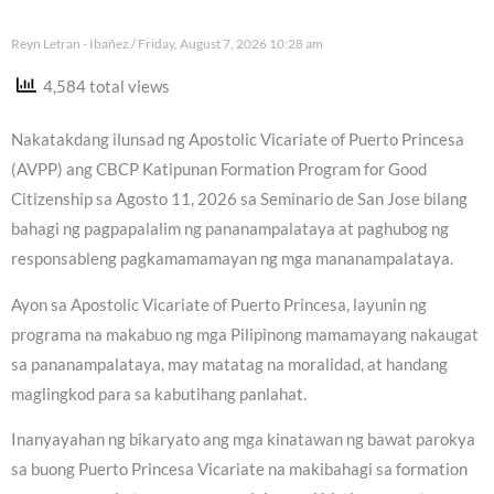
Reyn Letran - Ibañez
Friday, August 7, 2026 10:28 am
4,584 total views
Nakatakdang ilunsad ng Apostolic Vicariate of Puerto Princesa
(AVPP) ang CBCP Katipunan Formation Program for Good
Citizenship sa Agosto 11, 2026 sa Seminario de San Jose bilang
bahagi ng pagpapalalim ng pananampalataya at paghubog ng
responsableng pagkamamamayan ng mga mananampalataya.
Ayon sa Apostolic Vicariate of Puerto Princesa, layunin ng
programa na makabuo ng mga Pilipinong mamamayang nakaugat
sa pananampalataya, may matatag na moralidad, at handang
maglingkod para sa kabutihang panlahat.
Inanyayahan ng bikaryato ang mga kinatawan ng bawat parokya
sa buong Puerto Princesa Vicariate na makibahagi sa formation