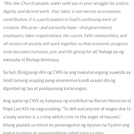
“We, the Church people, walks with you in your struggle for justice,
dignity, and decent work. Your labor is not merely an economic
contribution; it is a participation in God’s continuing work of
creation. We pray—and earnestly hope—that government,
employers, labor organizations, the courts, faith communities, and
all sectors of society will work together so that economic progress
truly becomes inclusive, just, and life-giving for all,”
bahagi pa ng
mensahe ni Bishop Alminaza.
Sa huli, Binigyang-diin ng CWS na ang makatarungang suweldo ay
hindi lamang usaping pang-ekonomiya kundi usapin din ng
dignidad ng tao at panlipunang katarungan.
Ang apela ng CWS ay kahanay ng ensiklikal na Rerum Novarum ni
Pope Leo XIII na nagsasabing, “To defraud anyone of wages due to
a lowly worker is a crime which cries to the anger of heaven,”
bilang paalala sa moral na pananagutan ng lipunan na tiyakin ang
makatarungan at napapanahong sahod para sa mga