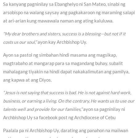
Sa kanyang pagninilay sa Ebanghelyo ni San Mateo, sinabi ng
arsobispo na walang saysay ang pagkakaroon ng maraming salapi
at ari-arian kung mawawala naman ang ating kaluluwa.
“My dear brothers and sisters, success is a blessing—but not if it
costs us our soul,”
ayon kay Archbishop Uy.
Ayon sa pastol ng simbahan hindi masama ang magsikap,
magtrabaho at mangarap para sa magandang buhay, subalit
mahalagang tiyakin na hindi dapat nakakalimutan ang pamilya,
ang kapwa at ang Diyos.
“Jesus is not saying that success is bad. He is not against hard work,
business, or earning a living. On the contrary, He wants us to use our
talents well and provide for our families,”
ayon sa pagninilay ni
Archbishop Uy sa facebook post ng Archdiocese of Cebu
Paalala pa ni Archbishop Uy, darating ang panahon na maiiwan