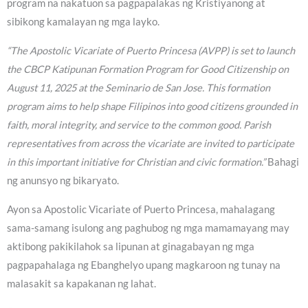
program na nakatuon sa pagpapalakas ng Kristiyanong at
sibikong kamalayan ng mga layko.
“The Apostolic Vicariate of Puerto Princesa (AVPP) is set to launch
the CBCP Katipunan Formation Program for Good Citizenship on
August 11, 2025 at the Seminario de San Jose. This formation
program aims to help shape Filipinos into good citizens grounded in
faith, moral integrity, and service to the common good. Parish
representatives from across the vicariate are invited to participate
in this important initiative for Christian and civic formation.”
Bahagi
ng anunsyo ng bikaryato.
Ayon sa Apostolic Vicariate of Puerto Princesa, mahalagang
sama-samang isulong ang paghubog ng mga mamamayang may
aktibong pakikilahok sa lipunan at ginagabayan ng mga
pagpapahalaga ng Ebanghelyo upang magkaroon ng tunay na
malasakit sa kapakanan ng lahat.