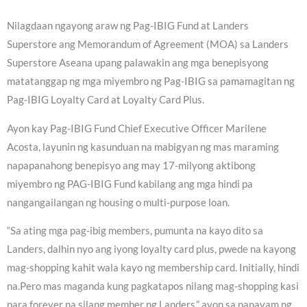
Nilagdaan ngayong araw ng Pag-IBIG Fund at Landers
Superstore ang Memorandum of Agreement (MOA) sa Landers
Superstore Aseana upang palawakin ang mga benepisyong
matatanggap ng mga miyembro ng Pag-IBIG sa pamamagitan ng
Pag-IBIG Loyalty Card at Loyalty Card Plus.
Ayon kay Pag-IBIG Fund Chief Executive Officer Marilene
Acosta, layunin ng kasunduan na mabigyan ng mas maraming
napapanahong benepisyo ang may 17-milyong aktibong
miyembro ng PAG-IBIG Fund kabilang ang mga hindi pa
nangangailangan ng housing o multi-purpose loan.
“Sa ating mga pag-ibig members, pumunta na kayo dito sa
Landers, dalhin nyo ang iyong loyalty card plus, pwede na kayong
mag-shopping kahit wala kayo ng membership card. Initially, hindi
na.Pero mas maganda kung pagkatapos nilang mag-shopping kasi
para forever na silang member ng Landers,” ayon sa panayam ng