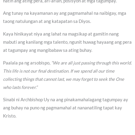
natin ang ating pera, ari-arian, posisyon at mga tagumpay.
Ang tunay na kayamanan ay ang pagmamahal na naibigay, mga
taong natulungan at ang katapatan sa Diyos.
Kaya hinikayat niya ang lahat na magsikap at gamitin nang
mabuti ang kanilang mga talento, ngunit huwag hayaang ang pera
at tagumpay ang mangibabaw sa ating buhay.
Paalala pa ng arsobispo,
“We are all just passing through this world.
This life is not our final destination. If we spend all our time
collecting things that cannot last, we may forget to seek the One
who lasts forever.”
Sinabi ni Archbishop Uy na ang pinakamahalagang tagumpay ay
ang buhay na puno ng pagmamahal at nananatiling tapat kay
Kristo.