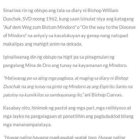
Sinariwa rin ng obispo ang tala sa diary ni Bishop William
Duschak, SVD noong 1962, kung saan isinulat niya ang katagang
“Auf dem Weg zum Bistum Mindoro” o “On the way to the Diocese
of Mindoro” na aniya’y sa kasalukuyan ay ganap nang natupad
makalipas ang mahigit anim na dekada.
Ipinaliwanag din ng obispo na higit pa sa pinagmulan ng
pangalang Mina de Oro ang tunay na kayamanan ng Mindoro.
“Maliwanag po sa ating mga pagbasa, at maging sa diary ni Bishop
Duschak na ang tunay na ginto ng Mindoro ay ang Espiritu Santo na
patuloy na kumikilos sa sambayanang ito,”
ani Bishop Cuevas.
Kasabay nito, hinimok ng pastol ang mga pari, mga relihiyoso at
mga layko na pangalagaan at panatilihin ang pagbubuklod bilang
mga mananampalataya.
“Huwag nating hayaang magkawatak-watak tayo. Huwag nating