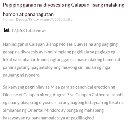
Pagiging ganap na diyosesis ng Calapan, isang malaking
hamon at pananagutan
Norman Dequia
Friday, August 7, 2026 5:18 pm
17,853 total views
Nanindigan si Calapan Bishop Moises Cuevas na ang pagiging
ganap na diyosesis ay hindi simpleng pagkilala sa paglago ng
lokal na simbahan kundi pagtanggap sa mas malaking hamon at
pananagutang ipagpatuloy ang misyong sinimulan ng mga
naunang misyonero.
Sa kanyang pagninilay sa Misa para sa canonical erection ng
Diocese of Calapan nitong August 7 sa Calapan Cathedral, sinabi
ng unang obispo ng diyosesis na ang bagong katayuan ng lokal na
Simbahan ng Oriental Mindoro ay bunga ng mahabang
kasaysayan ng pananampalataya at paglilingkod.