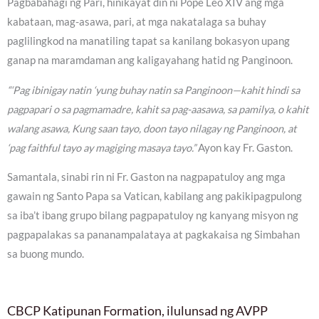
Pagbabahagi ng Pari, hinikayat din ni Pope Leo XIV ang mga
kabataan, mag-asawa, pari, at mga nakatalaga sa buhay
paglilingkod na manatiling tapat sa kanilang bokasyon upang
ganap na maramdaman ang kaligayahang hatid ng Panginoon.
“‘Pag ibinigay natin ‘yung buhay natin sa Panginoon—kahit hindi sa
pagpapari o sa pagmamadre, kahit sa pag-aasawa, sa pamilya, o kahit
walang asawa, Kung saan tayo, doon tayo nilagay ng Panginoon, at
‘pag faithful tayo ay magiging masaya tayo.”
Ayon kay Fr. Gaston.
Samantala, sinabi rin ni Fr. Gaston na nagpapatuloy ang mga
gawain ng Santo Papa sa Vatican, kabilang ang pakikipagpulong
sa iba’t ibang grupo bilang pagpapatuloy ng kanyang misyon ng
pagpapalakas sa pananampalataya at pagkakaisa ng Simbahan
sa buong mundo.
CBCP Katipunan Formation, ilulunsad ng AVPP