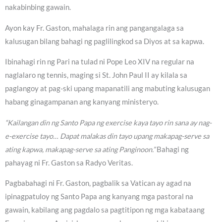
nakabinbing gawain.
Ayon kay Fr. Gaston, mahalaga rin ang pangangalaga sa
kalusugan bilang bahagi ng paglilingkod sa Diyos at sa kapwa.
Ibinahagi rin ng Pari na tulad ni Pope Leo XIV na regular na
naglalaro ng tennis, maging si St. John Paul II ay kilala sa
paglangoy at pag-ski upang mapanatili ang mabuting kalusugan
habang ginagampanan ang kanyang ministeryo.
“Kailangan din ng Santo Papa ng exercise kaya tayo rin sana ay nag-
e-exercise tayo… Dapat malakas din tayo upang makapag-serve sa
ating kapwa, makapag-serve sa ating Panginoon.”
Bahagi ng
pahayag ni Fr. Gaston sa Radyo Veritas.
Pagbabahagi ni Fr. Gaston, pagbalik sa Vatican ay agad na
ipinagpatuloy ng Santo Papa ang kanyang mga pastoral na
gawain, kabilang ang pagdalo sa pagtitipon ng mga kabataang