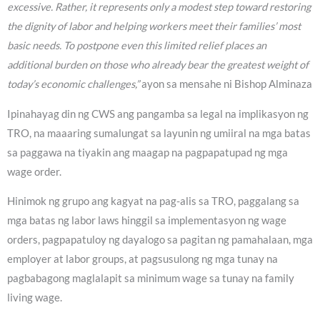
excessive. Rather, it represents only a modest step toward restoring
the dignity of labor and helping workers meet their families’ most
basic needs. To postpone even this limited relief places an
additional burden on those who already bear the greatest weight of
today’s economic challenges,”
ayon sa mensahe ni Bishop Alminaza
Ipinahayag din ng CWS ang pangamba sa legal na implikasyon ng
TRO, na maaaring sumalungat sa layunin ng umiiral na mga batas
sa paggawa na tiyakin ang maagap na pagpapatupad ng mga
wage order.
Hinimok ng grupo ang kagyat na pag-alis sa TRO, paggalang sa
mga batas ng labor laws hinggil sa implementasyon ng wage
orders, pagpapatuloy ng dayalogo sa pagitan ng pamahalaan, mga
employer at labor groups, at pagsusulong ng mga tunay na
pagbabagong maglalapit sa minimum wage sa tunay na family
living wage.