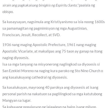
sirain ang pagkakaisang binigkis ng Espiritu Santo,”
paalala ng
obispo.
Sa kasaysayan, nagsimula ang Kristiyanismo sa isla noong 1600s
sa pamamagitan ng pagmimisyon ng mga Augustinian,
Franciscan, Jesuit, Recollect, at SVD.
1936 nang maging Apostolic Prefecture, 1961 nang maging
Apostolic Vicariate, at makalipas ang 75 taon ay ganap na itong
naging diyosesis.
Isa sa mga tanyang na misyonerong naglingkod sa diyosesis si
San Ezekiel Moreno na naging kura paroko ng Sto Nino Church o
ang kasalukuyang cathedral ng diyosesis.
Sa kasalukuyan, mayroong 40 parokya ang diyosesis at isang
personal parish na nakatuon sa paglilingkod sa mga katutubong
Mangyan sa lugar.
Sa kabuuang populasyon ng lalawigan na halos isang milyon,