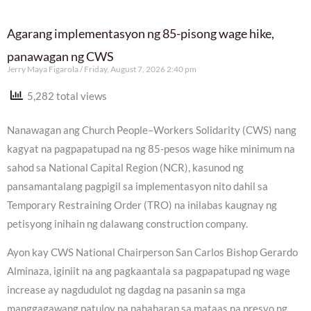
Agarang implementasyon ng 85-pisong wage hike,
panawagan ng CWS
Jerry Maya Figarola
Friday, August 7, 2026 2:40 pm
5,282 total views
Nanawagan ang Church People–Workers Solidarity (CWS) nang
kagyat na pagpapatupad na ng 85-pesos wage hike minimum na
sahod sa National Capital Region (NCR), kasunod ng
pansamantalang pagpigil sa implementasyon nito dahil sa
Temporary Restraining Order (TRO) na inilabas kaugnay ng
petisyong inihain ng dalawang construction company.
Ayon kay CWS National Chairperson San Carlos Bishop Gerardo
Alminaza, iginiit na ang pagkaantala sa pagpapatupad ng wage
increase ay nagdudulot ng dagdag na pasanin sa mga
manggagawang patuloy na nahaharap sa mataas na presyo ng