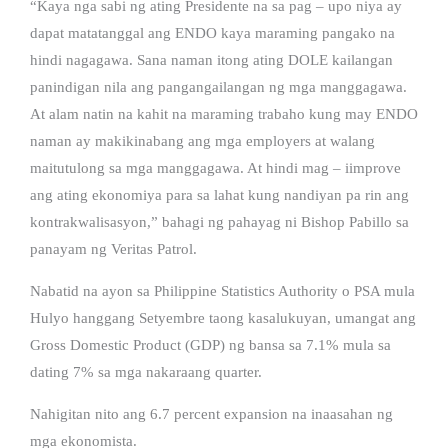
“Kaya nga sabi ng ating Presidente na sa pag – upo niya ay
dapat matatanggal ang ENDO kaya maraming pangako na
hindi nagagawa. Sana naman itong ating DOLE kailangan
panindigan nila ang pangangailangan ng mga manggagawa.
At alam natin na kahit na maraming trabaho kung may ENDO
naman ay makikinabang ang mga employers at walang
maitutulong sa mga manggagawa. At hindi mag – iimprove
ang ating ekonomiya para sa lahat kung nandiyan pa rin ang
kontrakwalisasyon,” bahagi ng pahayag ni Bishop Pabillo sa
panayam ng Veritas Patrol.
Nabatid na ayon sa Philippine Statistics Authority o PSA mula
Hulyo hanggang Setyembre taong kasalukuyan, umangat ang
Gross Domestic Product (GDP) ng bansa sa 7.1% mula sa
dating 7% sa mga nakaraang quarter.
Nahigitan nito ang 6.7 percent expansion na inaasahan ng
mga ekonomista.