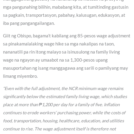
mga pangunahing bilihin, mababang kita, at tumitinding gastusin
sa pagkain, transportasyon, pabahay, kalusugan, edukasyon, at
iba pang pangangailangan.
Giit ng Obispo, bagama’t kabilang ang 85-pesos wage adjustment
sa pinakamalalaking wage hike sa mga nakalipas na taon,
nananatili pa rin itong malayo sa isinusulong na family living
wage na ngayon ay umaabot na sa 1,300-pesos upang
masuportahan ng isang manggagawa ang sarili o pamilyang may
limang miyembro.
“Even with the full adjustment, the NCR minimum wage remains
significantly below the estimated family living wage, which studies
place at more than ₱1,200 per day for a family of five. Inflation
continues to erode workers’ purchasing power, while the costs of
food, transportation, housing, healthcare, education, and utilities
continue to rise. The wage adjustment itself is therefore not