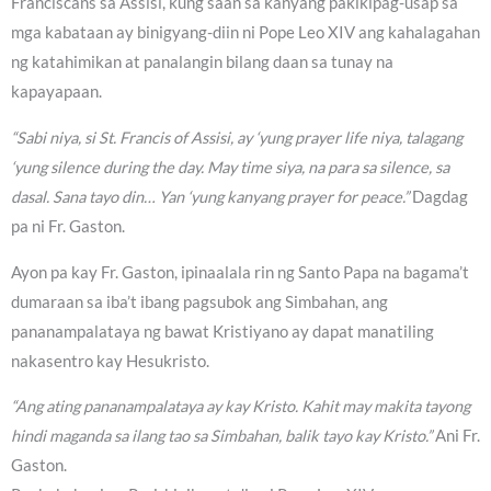
Franciscans sa Assisi, kung saan sa kanyang pakikipag-usap sa
mga kabataan ay binigyang-diin ni Pope Leo XIV ang kahalagahan
ng katahimikan at panalangin bilang daan sa tunay na
kapayapaan.
“Sabi niya, si St. Francis of Assisi, ay ‘yung prayer life niya, talagang
‘yung silence during the day. May time siya, na para sa silence, sa
dasal. Sana tayo din… Yan ‘yung kanyang prayer for peace.”
Dagdag
pa ni Fr. Gaston.
Ayon pa kay Fr. Gaston, ipinaalala rin ng Santo Papa na bagama’t
dumaraan sa iba’t ibang pagsubok ang Simbahan, ang
pananampalataya ng bawat Kristiyano ay dapat manatiling
nakasentro kay Hesukristo.
“Ang ating pananampalataya ay kay Kristo. Kahit may makita tayong
hindi maganda sa ilang tao sa Simbahan, balik tayo kay Kristo.”
Ani Fr.
Gaston.