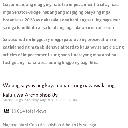
Gayunman, ang magiging hatol sa impeachment trial ay nasa
mga Senator-Judge, habang ang magiging pasya ng mga
botante sa 2028 ay nakasalalay sa kanilang sariling pagsusuri
sa mga kandidato at sa kanilang mga plataporma at rekord.
Sa susunod na linggo, ay magpapatuloy ang prosecution sa
paglalahad ng mga ebidensya at testigo kaugnay sa article 1 ng
articles of impeachment kung saan tinatayang may apat na
testigo ang ihaharap sa buong linggo ng paglilitis.
Walang saysay ang kayamanan kung nawawala ang
kaluluwa-Archbishop Uy
Marian Pulgo
Saturday, August 8, 2026 11:37 am
10,014 total views
Nagpaalala si Cebu Archbishop Alberto Uy sa mga