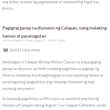
ang buhay na puno ng pagmamahal at nananatiling tapat kay
Kristo.
Pagiging ganap na diyosesis ng Calapan, isang malaking
hamon at pananagutan
Norman Dequia
Friday, August 7, 2026 5:18 pm
26,835 total views
Nanindigan si Calapan Bishop Moises Cuevas na ang pagiging
ganap na diyosesis ay hindi simpleng pagkilala sa paglago ng
lokal na simbahan kundi pagtanggap sa mas malaking hamon at
pananagutang ipagpatuloy ang misyong sinimulan ng mga
naunang misyonero.
Sa kanyang pagninilay sa Misa para sa canonical erection ng
Diocese of Calapan nitong August 7 sa Calapan Cathedral, sinabi