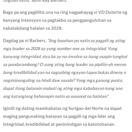
tingnan natin,”
ayon kay Barbers.
Bago pa ang paglilitis una na ring nagpahayag si VD Duterte ng
kanyang intensyon sa pagtakbo sa pangpanguluhan sa
nakatakdang halalan sa 2028.
Dagdag pa ni Barbers,
“Ang basehan po natin sa pagpili ng ating
mga leader sa 2028 ay yung number one ay integridad. Yung
kanyang integridad, siya ba ay na-involve sa isang usapin tungkol
sa pandarambong? O yung ating bang leader na pipiliin eh meron
bang kredibilidad yan na nagsabing ngayon tapos bukas dineny o
nagsisinungaling na hindi daw nasabi? Yung mga ganung punto,
dapat itong balansin mabuti ng ating mga kababayan kung ano
ang katangiang hahanapin natin sa susunod na halalan.”
Iginiit ng dating mambabatas ng Surigao del Norte na dapat
maging pangunahing batayan sa pagpili ng mga lider ang
integridad, kredibilidad at paninindigan sa katotohanan.