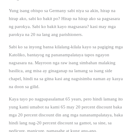
Yung isang obispo sa Germany sabi niya sa akin, hirap na
hirap ako, sabi ko bakit po? Hirap na hirap ako sa pagsasara
ng parokya. Sabi ko bakit kayo magsasara? kasi may mga
parokya na 20 na lang ang parishioners.
Sabi ko sa inyong bansa kilalang-kilala kayo sa pagiging mga
Katoliko, bantayog ng pananampalataya tapos ngayon
nagsasara na. Mayroon nga raw isang simbahan malaking
basilica, ang misa ay ginaganap na lamang sa isang side
chapel, hindi na sa gitna kasi ang nagsisimba naman ay kasya
na doon sa gilid.
Kaya tayo po nagpapasalamat 65 years, pero hindi lamang ito
yung kami umabot na kami 65 may 20 percent discount baka
mga 20 percent discount din ang mga nananampalataya, baka
hindi lang nag-20 percent discount sa gamot, sa sine, sa
pedicure, manicure, pamasahe at kung anu-ano.