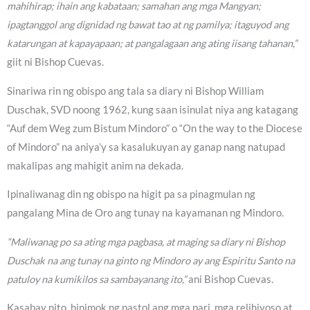
mahihirap; ihain ang kabataan; samahan ang mga Mangyan;
ipagtanggol ang dignidad ng bawat tao at ng pamilya; itaguyod ang
katarungan at kapayapaan; at pangalagaan ang ating iisang tahanan,”
giit ni Bishop Cuevas.
Sinariwa rin ng obispo ang tala sa diary ni Bishop William
Duschak, SVD noong 1962, kung saan isinulat niya ang katagang
“Auf dem Weg zum Bistum Mindoro” o “On the way to the Diocese
of Mindoro” na aniya’y sa kasalukuyan ay ganap nang natupad
makalipas ang mahigit anim na dekada.
Ipinaliwanag din ng obispo na higit pa sa pinagmulan ng
pangalang Mina de Oro ang tunay na kayamanan ng Mindoro.
“Maliwanag po sa ating mga pagbasa, at maging sa diary ni Bishop
Duschak na ang tunay na ginto ng Mindoro ay ang Espiritu Santo na
patuloy na kumikilos sa sambayanang ito,”
ani Bishop Cuevas.
Kasabay nito, hinimok ng pastol ang mga pari, mga relihiyoso at