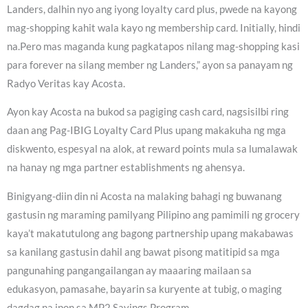
Landers, dalhin nyo ang iyong loyalty card plus, pwede na kayong
mag-shopping kahit wala kayo ng membership card. Initially, hindi
na.Pero mas maganda kung pagkatapos nilang mag-shopping kasi
para forever na silang member ng Landers,” ayon sa panayam ng
Radyo Veritas kay Acosta.
Ayon kay Acosta na bukod sa pagiging cash card, nagsisilbi ring
daan ang Pag-IBIG Loyalty Card Plus upang makakuha ng mga
diskwento, espesyal na alok, at reward points mula sa lumalawak
na hanay ng mga partner establishments ng ahensya.
Binigyang-diin din ni Acosta na malaking bahagi ng buwanang
gastusin ng maraming pamilyang Pilipino ang pamimili ng grocery
kaya’t makatutulong ang bagong partnership upang makabawas
sa kanilang gastusin dahil ang bawat pisong matitipid sa mga
pangunahing pangangailangan ay maaaring mailaan sa
edukasyon, pamasahe, bayarin sa kuryente at tubig, o maging
dagdag na ipon sa MP2 Savings Program.