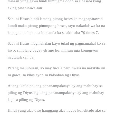
minsan yung gawa hindi tumtugma doon sa sinasabi kong
aking pinaniniwalaan.
Sabi ni Hesus hindi lamang pitong beses ka magpapatawad
kundi maka pitong pitumpong beses, tayo nakadalawa ka na
kapag tumatlo ka na humanda ka sa akin aba 70 times 7.
Sabi ni Hesus magmahalan kayo tulad ng pagmamahal ko sa
inyo, simpleng bagay eh ano ho, minsan nga komunyon
nagtutulakan pa.
Parang mauubusan, so may tiwala pero tiwala na nakikita rin
sa gawa, sa kilos ayon sa kalooban ng Diyos.
At ang ikatlo po, ang pananampalataya ay ang mabuhay sa
piling ng Diyos lagi, ang pananampalataya ay ang mabuhay
lagi sa piling ng Diyos.
Hindi yung alas-otso hanggang alas-nueve konektado ako sa