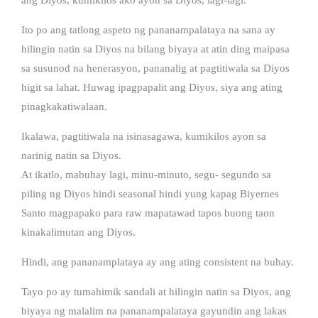
Ito po ang tatlong aspeto ng pananampalataya na sana ay
hilingin natin sa Diyos na bilang biyaya at atin ding maipasa
sa susunod na henerasyon, pananalig at pagtitiwala sa Diyos
higit sa lahat. Huwag ipagpapalit ang Diyos, siya ang ating
pinagkakatiwalaan.
Ikalawa, pagtitiwala na isinasagawa, kumikilos ayon sa
narinig natin sa Diyos.
At ikatlo, mabuhay lagi, minu-minuto, segu- segundo sa
piling ng Diyos hindi seasonal hindi yung kapag Biyernes
Santo magpapako para raw mapatawad tapos buong taon
kinakalimutan ang Diyos.
Hindi, ang pananamplataya ay ang ating consistent na buhay.
Tayo po ay tumahimik sandali at hilingin natin sa Diyos, ang
biyaya ng malalim na pananampalataya gayundin ang lakas