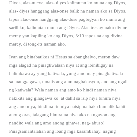
Diyos, alas-nueve, alas- diyes kalimutan ko muna ang Diyos,
alas- diyes hanggang alas-onse balik na naman ako sa Diyos,
tapos alas-onse hanggang alas-dose pagbigyan ko muna ang
sarili ko, kalimutan muna ang Diyos. Alas-tres ay naku divine
mercy yan kapiling ko ang Diyos, 3:10 tapos na ang divine
mercy, di tong-its naman ako.
Iyan ang binabatikos ni Hesus sa ebanghelyo, meron daw
mga alagad na pinagtiwalaan niya at ang ibinibigay na
halimbawa ay yung katiwala, yung amo may pinagkatiwala
sa manggagawa, umalis ang amo nagbakasyon, ano ang ugali
ng katiwala? Wala naman ang amo ko hindi naman niya
nakikita ang ginagawa ko, at dahil sa isip niya binura niya
ang amo niya, hindi na rin niya naisip na baka bumalik kahit
anong oras, talagang binura na niya ako na ngayon ang
nandito wala ang amo anong ginawa, nag- abuso!
Pinagsamantalahan ang ibang mga kasambahay, naging