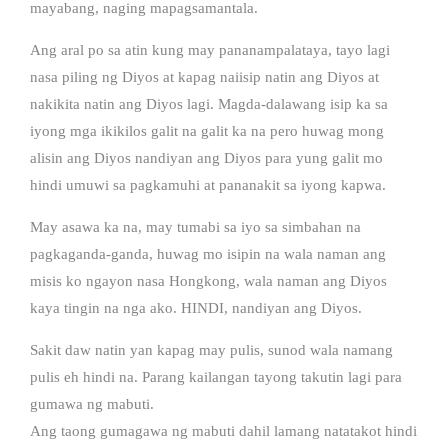
mayabang, naging mapagsamantala.
Ang aral po sa atin kung may pananampalataya, tayo lagi
nasa piling ng Diyos at kapag naiisip natin ang Diyos at
nakikita natin ang Diyos lagi. Magda-dalawang isip ka sa
iyong mga ikikilos galit na galit ka na pero huwag mong
alisin ang Diyos nandiyan ang Diyos para yung galit mo
hindi umuwi sa pagkamuhi at pananakit sa iyong kapwa.
May asawa ka na, may tumabi sa iyo sa simbahan na
pagkaganda-ganda, huwag mo isipin na wala naman ang
misis ko ngayon nasa Hongkong, wala naman ang Diyos
kaya tingin na nga ako. HINDI, nandiyan ang Diyos.
Sakit daw natin yan kapag may pulis, sunod wala namang
pulis eh hindi na. Parang kailangan tayong takutin lagi para
gumawa ng mabuti.
Ang taong gumagawa ng mabuti dahil lamang natatakot hindi