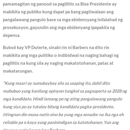
pamamagitan ng panood sa paglilitis sa Bise Presidente ay
makikita ng publiko kung dapat pa bang pagtiwalaan ang
pangalawang pangulo base sa mga ebidensyang inilalahad ng
prosekusyon, gayundin ang mga ebidenyang ipapakita ng
depensa.
Bukod kay VP Duterte, sinabi rin ni Barbers na dito rin
makikita ang mga pulitiko o indibidwal na naging bahagi ng
paglilitis na kung sila ay naging makatotohanan, patas at
makatarungan.
“Kung maari ay sumubaybay sila sa usaping ito, dahil dito
mabubuo yung kanilang opinyon tungkol sa pagsuporta sa 2028 ng
mga kandidato. Hindi lamang po ng ating pangalawang pangulo
kung siya po ay tutuloy bilang kandidato pagka-presidente,
titingnan din muna natin sino ba yung mga senador na ika nga eh
reliable pa o kaya yung paninindigan sa katotohanan. Yun ang