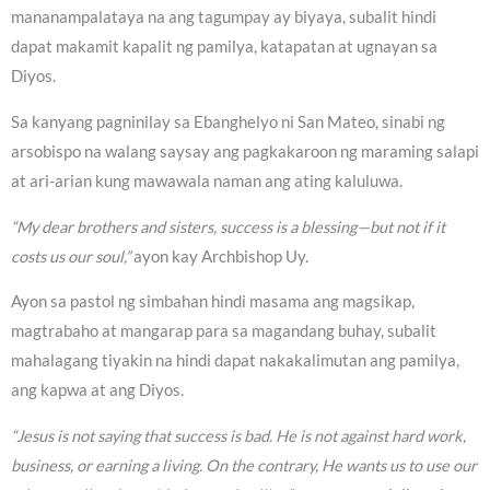
mananampalataya na ang tagumpay ay biyaya, subalit hindi
dapat makamit kapalit ng pamilya, katapatan at ugnayan sa
Diyos.
Sa kanyang pagninilay sa Ebanghelyo ni San Mateo, sinabi ng
arsobispo na walang saysay ang pagkakaroon ng maraming salapi
at ari-arian kung mawawala naman ang ating kaluluwa.
“My dear brothers and sisters, success is a blessing—but not if it
costs us our soul,”
ayon kay Archbishop Uy.
Ayon sa pastol ng simbahan hindi masama ang magsikap,
magtrabaho at mangarap para sa magandang buhay, subalit
mahalagang tiyakin na hindi dapat nakakalimutan ang pamilya,
ang kapwa at ang Diyos.
“Jesus is not saying that success is bad. He is not against hard work,
business, or earning a living. On the contrary, He wants us to use our