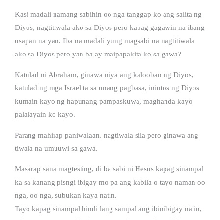
Kasi madali namang sabihin oo nga tanggap ko ang salita ng
Diyos, nagtitiwala ako sa Diyos pero kapag gagawin na ibang
usapan na yan. Iba na madali yung magsabi na nagtitiwala
ako sa Diyos pero yan ba ay maipapakita ko sa gawa?
Katulad ni Abraham, ginawa niya ang kalooban ng Diyos,
katulad ng mga Israelita sa unang pagbasa, iniutos ng Diyos
kumain kayo ng hapunang pampaskuwa, maghanda kayo
palalayain ko kayo.
Parang mahirap paniwalaan, nagtiwala sila pero ginawa ang
tiwala na umuuwi sa gawa.
Masarap sana magtesting, di ba sabi ni Hesus kapag sinampal
ka sa kanang pisngi ibigay mo pa ang kabila o tayo naman oo
nga, oo nga, subukan kaya natin.
Tayo kapag sinampal hindi lang sampal ang ibinibigay natin,