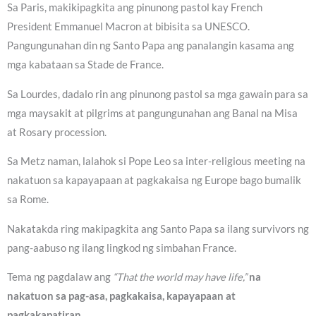
Sa Paris, makikipagkita ang pinunong pastol kay French
President Emmanuel Macron at bibisita sa UNESCO.
Pangungunahan din ng Santo Papa ang panalangin kasama ang
mga kabataan sa Stade de France.
Sa Lourdes, dadalo rin ang pinunong pastol sa mga gawain para sa
mga maysakit at pilgrims at pangungunahan ang Banal na Misa
at Rosary procession.
Sa Metz naman, lalahok si Pope Leo sa inter-religious meeting na
nakatuon sa kapayapaan at pagkakaisa ng Europe bago bumalik
sa Rome.
Nakatakda ring makipagkita ang Santo Papa sa ilang survivors ng
pang-aabuso ng ilang lingkod ng simbahan France.
Tema ng pagdalaw ang
“That the world may have life,”
na
nakatuon sa pag-asa, pagkakaisa, kapayapaan at
pagkakapatiran.