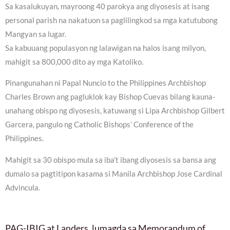
Sa kasalukuyan, mayroong 40 parokya ang diyosesis at isang
personal parish na nakatuon sa paglilingkod sa mga katutubong
Mangyan sa lugar.
Sa kabuuang populasyon ng lalawigan na halos isang milyon,
mahigit sa 800,000 dito ay mga Katoliko.
Pinangunahan ni Papal Nuncio to the Philippines Archbishop
Charles Brown ang pagluklok kay Bishop Cuevas bilang kauna-
unahang obispo ng diyosesis, katuwang si Lipa Archbishop Gilbert
Garcera, pangulo ng Catholic Bishops’ Conference of the
Philippines.
Mahigit sa 30 obispo mula sa iba’t ibang diyosesis sa bansa ang
dumalo sa pagtitipon kasama si Manila Archbishop Jose Cardinal
Advincula.
PAG-IBIG at Landers, lumagda sa Memorandum of