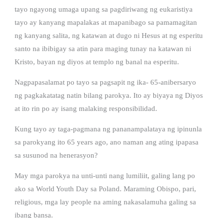
tayo ngayong umaga upang sa pagdiriwang ng eukaristiya
tayo ay kanyang mapalakas at mapanibago sa pamamagitan
ng kanyang salita, ng katawan at dugo ni Hesus at ng esperitu
santo na ibibigay sa atin para maging tunay na katawan ni
Kristo, bayan ng diyos at templo ng banal na esperitu.
Nagpapasalamat po tayo sa pagsapit ng ika- 65-anibersaryo
ng pagkakatatag natin bilang parokya. Ito ay biyaya ng Diyos
at ito rin po ay isang malaking responsibilidad.
Kung tayo ay taga-pagmana ng pananampalataya ng ipinunla
sa parokyang ito 65 years ago, ano naman ang ating ipapasa
sa susunod na henerasyon?
May mga parokya na unti-unti nang lumiliit, galing lang po
ako sa World Youth Day sa Poland. Maraming Obispo, pari,
religious, mga lay people na aming nakasalamuha galing sa
ibang bansa.