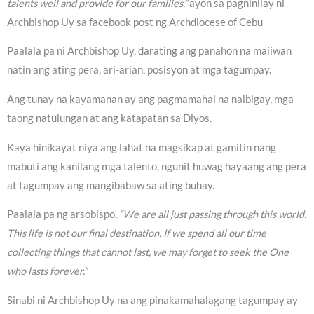
talents well and provide for our families,”
ayon sa pagninilay ni
Archbishop Uy sa facebook post ng Archdiocese of Cebu
Paalala pa ni Archbishop Uy, darating ang panahon na maiiwan
natin ang ating pera, ari-arian, posisyon at mga tagumpay.
Ang tunay na kayamanan ay ang pagmamahal na naibigay, mga
taong natulungan at ang katapatan sa Diyos.
Kaya hinikayat niya ang lahat na magsikap at gamitin nang
mabuti ang kanilang mga talento, ngunit huwag hayaang ang pera
at tagumpay ang mangibabaw sa ating buhay.
Paalala pa ng arsobispo,
“We are all just passing through this world.
This life is not our final destination. If we spend all our time
collecting things that cannot last, we may forget to seek the One
who lasts forever.”
Sinabi ni Archbishop Uy na ang pinakamahalagang tagumpay ay