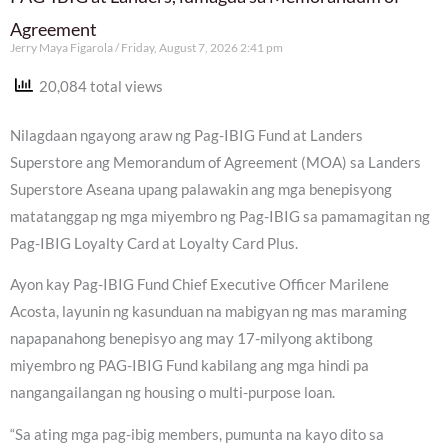
Agreement
Jerry Maya Figarola
Friday, August 7, 2026 2:41 pm
20,084 total views
Nilagdaan ngayong araw ng Pag-IBIG Fund at Landers
Superstore ang Memorandum of Agreement (MOA) sa Landers
Superstore Aseana upang palawakin ang mga benepisyong
matatanggap ng mga miyembro ng Pag-IBIG sa pamamagitan ng
Pag-IBIG Loyalty Card at Loyalty Card Plus.
Ayon kay Pag-IBIG Fund Chief Executive Officer Marilene
Acosta, layunin ng kasunduan na mabigyan ng mas maraming
napapanahong benepisyo ang may 17-milyong aktibong
miyembro ng PAG-IBIG Fund kabilang ang mga hindi pa
nangangailangan ng housing o multi-purpose loan.
“Sa ating mga pag-ibig members, pumunta na kayo dito sa