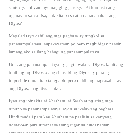
santo? yan diyan tayo nagiging parokya. At kumusta ang
uganayan sa isat-isa, nakikita ba sa atin nanananahan ang
Diyos?
Mapalad tayo dahil ang mga pagbasa ay tungkol sa
pananampalataya, napakayaman po pero magbibigay pansin
lamang ako sa ilang bahagi ng pananampalataya.
Una, ang pananampalataya ay pagtitiwala sa Diyos, kahit ang
hinihingi ng Diyos o ang sinasabi ng Diyos ay parang
imposible o mahirap tanggapin pero dahil ang nagsasalita ay
ang Diyos, magtitiwala ako.
Iyan ang ipinakita ni Abraham, ni Sarah at ng ating mga
ninuno sa pananampalataya, ayon sa ikalawang pagbasa.
Hindi madali para kay Abraham na paalisin sa kanyang
hometown para lumipat sa isang lugar na hindi naman
sigurado gaganda ba ang buhay niya, pero nagtiwala siya sa