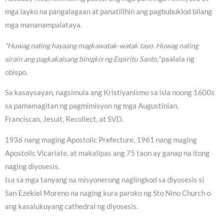
mga layko na pangalagaan at panatilihin ang pagbubuklod bilang
mga mananampalataya.
“Huwag nating hayaang magkawatak-watak tayo. Huwag nating
sirain ang pagkakaisang binigkis ng Espiritu Santo,”
paalala ng
obispo.
Sa kasaysayan, nagsimula ang Kristiyanismo sa isla noong 1600s
sa pamamagitan ng pagmimisyon ng mga Augustinian,
Franciscan, Jesuit, Recollect, at SVD.
1936 nang maging Apostolic Prefecture, 1961 nang maging
Apostolic Vicariate, at makalipas ang 75 taon ay ganap na itong
naging diyosesis.
Isa sa mga tanyang na misyonerong naglingkod sa diyosesis si
San Ezekiel Moreno na naging kura paroko ng Sto Nino Church o
ang kasalukuyang cathedral ng diyosesis.