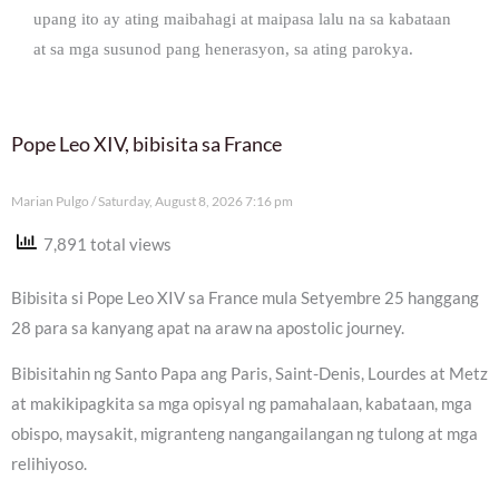
upang ito ay ating maibahagi at maipasa lalu na sa kabataan
at sa mga susunod pang henerasyon, sa ating parokya.
Pope Leo XIV, bibisita sa France
Marian Pulgo
Saturday, August 8, 2026 7:16 pm
7,891 total views
Bibisita si Pope Leo XIV sa France mula Setyembre 25 hanggang
28 para sa kanyang apat na araw na apostolic journey.
Bibisitahin ng Santo Papa ang Paris, Saint-Denis, Lourdes at Metz
at makikipagkita sa mga opisyal ng pamahalaan, kabataan, mga
obispo, maysakit, migranteng nangangailangan ng tulong at mga
relihiyoso.