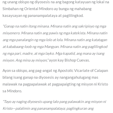
ng unang obispo ng diyosesis na ang bagong katayuan ng lokal na
Simbahan ng Oriental Mindoro ay bunga ng mahabang
kasaysayan ng pananampalataya at paglilingkod.
“Ganap na natin itong minana. Minana natin ang sakripisyo ng mga
misyonero. Minana natin ang pawis ng mga katekista. Minana natin
ang mga panalangin ng mga lolo at lola. Minana natin ang katatagan
at kababaang-loob ng mga Mangyan. Minana natin ang paglilingkod
ng mga pari, madre, at mga layko. Mga kapatid, ang mana ay isang
misyon. Ang mina ay misyon,”
ayon kay Bishop Cuevas.
Ayon sa obispo, ang pag-angat ng Apostolic Vicariate of Calapan
bilang isang ganap na diyosesis ay nangangahulugang mas
malawak na pagpapalawak at pagpapaigting ng misyon ni Kristo
sa Mindoro.
“Tayo ay naging diyosesis upang lalo pang palawakin ang misyon ni
Kristo—palalimin ang pananampalataya; paglingkuran ang