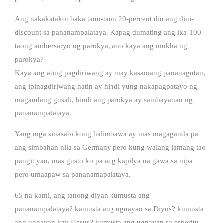
Ang nakakatakot baka taun-taon 20-percent din ang dini-
discount sa pananampalataya. Kapag dumating ang ika-100
taong anibersaryo ng parokya, ano kaya ang mukha ng
parokya?
Kaya ang ating pagdiriwang ay may kasamang pananagutan,
ang ipinagdiriwang natin ay hindi yung nakapagpatayo ng
magandang gusali, hindi ang parokya ay sambayanan ng
pananampalataya.
Yang mga sinasabi kong halimbawa ay mas magaganda pa
ang simbahan nila sa Germany pero kung walang lamang tao
pangit yan, mas gusto ko pa ang kapilya na gawa sa nipa
pero umaapaw sa pananamapalataya.
65 na kami, ang tanong diyan kumusta ang
pananampalataya? kamusta ang ugnayan sa Diyos? kumusta
ang ugnayan kay Hesus? kumusta ang ugnayan sa esperitu