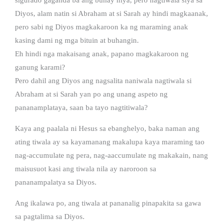
Diyos, alam natin si Abraham at si Sarah ay hindi magkaanak,
pero sabi ng Diyos magkakaroon ka ng maraming anak
kasing dami ng mga bituin at buhangin.
Eh hindi nga makaisang anak, papano magkakaroon ng
ganung karami?
Pero dahil ang Diyos ang nagsalita naniwala nagtiwala si
Abraham at si Sarah yan po ang unang aspeto ng
pananamplataya, saan ba tayo nagtitiwala?
Kaya ang paalala ni Hesus sa ebanghelyo, baka naman ang
ating tiwala ay sa kayamanang makalupa kaya maraming tao
nag-accumulate ng pera, nag-aaccumulate ng makakain, nang
maisusuot kasi ang tiwala nila ay naroroon sa
pananampalatya sa Diyos.
Ang ikalawa po, ang tiwala at pananalig pinapakita sa gawa
sa pagtalima sa Diyos.