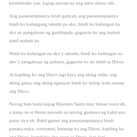
kumbinsido yan, kapag nawala na ang takot abuso ulit.
Ang pananamplataya hindi ganyan, ang pananamplataya
hindi ko kailangang takutin pa ako, hindi ko kailangan na
ako ay pangakuan ng gantimpala, gagawin ko ang mabuti
dahil mabuti ito.
Hindi ko kailangan na ako’y takutin, hindi ko kailangan na
ako’y pangakuan ng pabuya, gagawin ko ito dahil sa Diyos.
At kapiling ko ang Diyos lagi kaya ang aking salita, ang
aking gawa, ang aking ugnayan hindi ko iniisip wala naman
ang Diyos.
Noong bata kami kapag Biyernes Santo may biruan noon eh,
o patay na si Hesus puwede na tayong gumawa ng kahit ano,
patay siya eh. Bakit ganun ang pananampalataya hindi
panaka-naka, consistent, hinanap ko ang Diyos, kapiling ko
ang Diyos, kumikilos ako ayon sa Diyos, lagi-lagi.