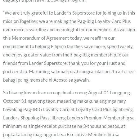
“We are truly grateful to Lander’s Superstore for joining us in this
mission.Together, we are making the Pag-ibig Loyalty Card Plus
even more rewarding and meaningful for our members.As we sign
this Memorandum of Agreement today, we reaffirm our
commitment to helping Filipino families save more, spend wisely,
and enjoy greater value from their pag-ibig membership.To our
friends from Lander Superstore, thank you for your trust and
partnership. Maraming salamat po at congratulations to all of us,”
bahagi pa ng mensahe ni Acosta sa gawain.
Sa bisa ng kasunduan na nagsimula noong August 01 hanggang
October 31 ngayong taon, maaaring makakuha ang mga may
hawak ng Pag-IBIG Loyalty Card at Loyalty Card Plus ng libreng
Landers Shopping Pass, libreng Landers Premium Membership sa
minimum na single-receipt purchase na 3-thousand pesos, at
pagkakataong mag-upgrade sa Executive Membership sa