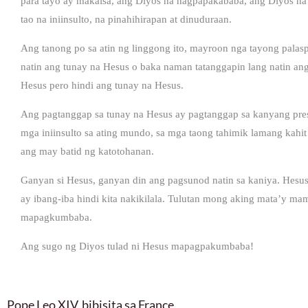
para tayo ay makaisa, ang Diyos na nagpapakababa, ang Diyos n
tao na iniinsulto, na pinahihirapan at dinuduraan.
Ang tanong po sa atin ng linggong ito, mayroon nga tayong palas
natin ang tunay na Hesus o baka naman tatanggapin lang natin ang
Hesus pero hindi ang tunay na Hesus.
Ang pagtanggap sa tunay na Hesus ay pagtanggap sa kanyang pres
mga iniinsulto sa ating mundo, sa mga taong tahimik lamang kahit 
ang may batid ng katotohanan.
Ganyan si Hesus, ganyan din ang pagsunod natin sa kaniya. Hesu
ay ibang-iba hindi kita nakikilala. Tulutan mong aking mata’y ma
mapagkumbaba.
Ang sugo ng Diyos tulad ni Hesus mapagpakumbaba!
Pope Leo XIV, bibisita sa France