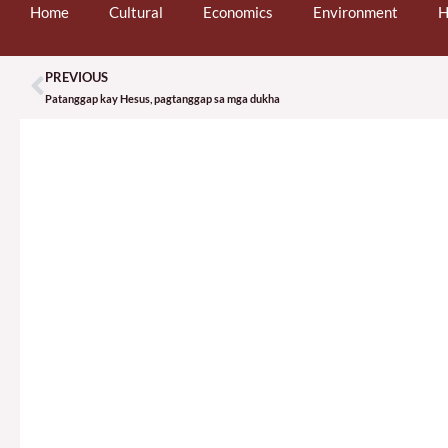
Home
Cultural
Economics
Environment
H
PREVIOUS
Prev
Patanggap kay Hesus, pagtanggap sa mga dukha