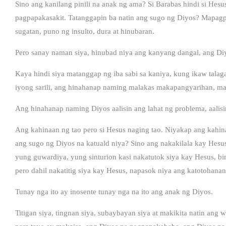
Sino ang kanilang pinili na anak ng ama? Si Barabas hindi si He
pagpapakasakit. Tatanggapin ba natin ang sugo ng Diyos? Mapag
sugatan, puno ng insulto, dura at hinubaran.
Pero sanay naman siya, hinubad niya ang kanyang dangal, ang Di
Kaya hindi siya matanggap ng iba sabi sa kaniya, kung ikaw talag
iyong sarili, ang hinahanap naming malakas makapangyarihan, ma
Ang hinahanap naming Diyos aalisin ang lahat ng problema, aalisin
Ang kahinaan ng tao pero si Hesus naging tao. Niyakap ang kahin
ang sugo ng Diyos na katuald niya? Sino ang nakakilala kay Hesu
yung guwardiya, yung sinturion kasi nakatutok siya kay Hesus, bi
pero dahil nakatitig siya kay Hesus, napasok niya ang katotohanan
Tunay nga ito ay inosente tunay nga na ito ang anak ng Diyos.
Titigan siya, tingnan siya, subaybayan siya at makikita natin ang 