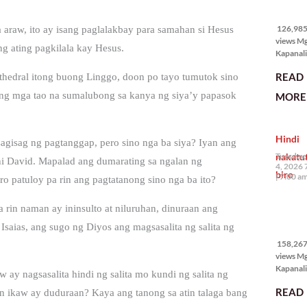
126,985
views
126,985 
 araw, ito ay isang paglalakbay para samahan si Hesus
views M
g ating pagkilala kay Hesus.
Kapanali
karapat
READ
thedral itong buong Linggo, doon po tayo tumutok sino
bawat ta
magkaro
 ng mga tao na sumalubong sa kanya ng siya’y papasok
MORE 
disenten
tahanan.
masabin
Hindi
disente,
agisag ng pagtanggap, pero sino nga ba siya? Iyan ang
itong sa
nakatu
Tuesday,
 ni David. Mapalad ang dumarating sa ngalan ng
ligtas, m
4, 2026 
biro
segurida
7:00 a
o patuloy pa rin ang pagtatanong sino nga ba ito?
nagbibig
sa
a rin naman ay ininsulto at niluruhan, dinuraan ang
158,267
saias, ang sugo ng Diyos ang magsasalita ng salita ng
views
158,267 
views M
Kapanali
ay nagsasalita hindi ng salita mo kundi ng salita ng
mabuti p
READ
 ikaw ay duduraan? Kaya ang tanong sa atin talaga bang
Japanes
Ambassa