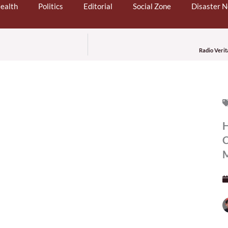
ealth
Politics
Editorial
Social Zone
Disaster 
Radio Verit
H
C
M