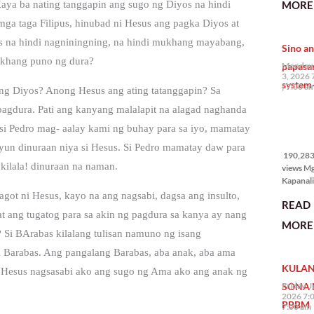
MORE 
Kaya ba nating tanggapin ang sugo ng Diyos na hindi
the Phil
mga taga Filipus, hinubad ni Hesus ang pagka Diyos at
na si En
Kazuya,
s na hindi nagniningning, na hindi mukhang mayabang,
Sino an
maramin
khang puno ng dura?
pagpipil
papasa
Monday,
bahay di
3, 2026 
system-
Pilipinas
7:00 a
o ng Diyos? Anong Hesus ang ating tatanggapin? Sa
isang pri
 pagdura. Pati ang kanyang malalapit na alagad naghanda
190,283
i Pedro mag- aalay kami ng buhay para sa iyo, mamatay
views
ik yun dinuraan niya si Hesus. Si Pedro mamatay daw para
190,283 
kilala! dinuraan na naman.
views M
Kapanalig
mga uma
ot ni Hesus, kayo na ang nagsabi, dagsa ang insulto,
READ
masigab
t ang tugatog para sa akin ng pagdura sa kanya ay nang
palakpak
MORE 
State of 
s? Si BArabas kilalang tulisan namuno ng isang
Nation 
si Barabas. Ang pangalang Barabas, aba anak, aba ama
(o SONA)
KULAN
Pangulo
i Hesus nagsasabi ako ang sugo ng Ama ako ang anak ng
Bongbo
SONA 
Friday, J
Marcos J
2026 7:
PBBM
7:00 am