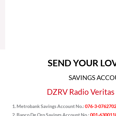
SEND YOUR LO
SAVINGS ACC
DZRV Radio Veritas 
Metrobank Savings Account No.:
076-3-076270
Banco De Oro Savings Account No.:
001-630011