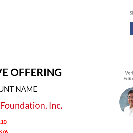
S
VE OFFERING
Ver
Edit
OUNT NAME
Foundation, Inc.
210
876