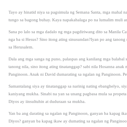
Tayo ay hinatid niya sa pagsimula ng Semana Santa, mga mahal na
tungo sa bagong buhay. Kaya napakahalaga po na lumalim muli an
Sana po lalo sa mga dadalo ng mga pagdiriwang dito sa Manila Ca
nga ba si Hesus? Sino itong ating sinusundan?Iyan po ang tanong
sa Herusalem.
Dala ang mga sanga ng puno, palaspas ang kanilang mga balabal s
tanong nila, sino itong ating tinatanggap? sabi nila Hosanna anak
Panginoon. Anak ni David dumarating sa ngalan ng Panginoon. Per
Samantalang siya ay tinatanggap sa narinig nating ebanghelyo, siy
kaniyang mukha. Sinabi na yan sa unang pagbasa mula sa propeta I
Diyos ay iinsultuhin at duduraan sa mukha.
Yan ba ang darating sa ngalan ng Panginoon, ganyan ba kapag ikaw 
Diyos? ganyan ba kapag ikaw ay dumating sa ngalan ng Panginoon