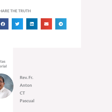
HARE THE TRUTH
itas
orial
Rev. Fr.
Anton
CT
Pascual