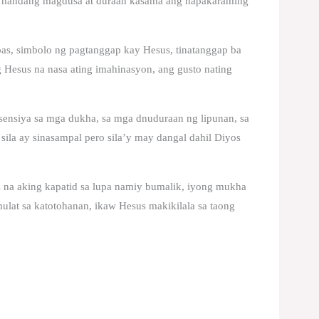
a handang magdusa at duraan kasama ang napakaraming
pas, simbolo ng pagtanggap kay Hesus, tinatanggap ba
 Hesus na nasa ating imahinasyon, ang gusto nating
ensiya sa mga dukha, sa mga dnuduraan ng lipunan, sa
sila ay sinasampal pero sila’y may dangal dahil Diyos
s na aking kapatid sa lupa namiy bumalik, iyong mukha
mulat sa katotohanan, ikaw Hesus makikilala sa taong