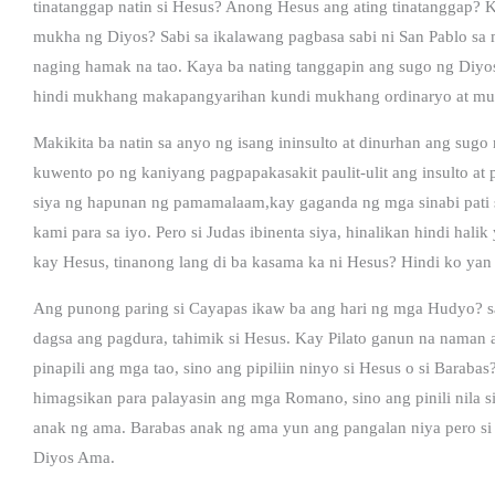
tinatanggap natin si Hesus? Anong Hesus ang ating tinatanggap? 
mukha ng Diyos? Sabi sa ikalawang pagbasa sabi ni San Pablo sa 
naging hamak na tao. Kaya ba nating tanggapin ang sugo ng Diyo
hindi mukhang makapangyarihan kundi mukhang ordinaryo at mu
Makikita ba natin sa anyo ng isang ininsulto at dinurhan ang sug
kuwento po ng kaniyang pagpapakasakit paulit-ulit ang insulto at
siya ng hapunan ng pamamalaam,kay gaganda ng mga sinabi pati s
kami para sa iyo. Pero si Judas ibinenta siya, hinalikan hindi hal
kay Hesus, tinanong lang di ba kasama ka ni Hesus? Hindi ko yan 
Ang punong paring si Cayapas ikaw ba ang hari ng mga Hudyo? sag
dagsa ang pagdura, tahimik si Hesus. Kay Pilato ganun na naman a
pinapili ang mga tao, sino ang pipiliin ninyo si Hesus o si Baraba
himagsikan para palayasin ang mga Romano, sino ang pinili nila 
anak ng ama. Barabas anak ng ama yun ang pangalan niya pero s
Diyos Ama.