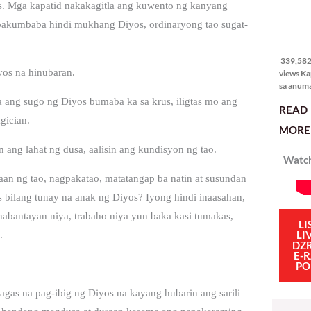
sus. Mga kapatid nakakagitla ang kuwento ng kanyang
pakumbaba hindi mukhang Diyos, ordinaryong tao sugat-
339,582
views
339,582 
yos na hinubaran.
views Ka
sa anum
hakbang.
a ang sugo ng Diyos bumaba ka sa krus, iligtas mo ang
READ
planong
gician.
gagawin.
MORE 
polisiya
ipapatu
 ang lahat ng dusa, aalisin ang kundisyon ng tao.
Watch
pangako
binitiwa
aan ng tao, nagpakatao, matatangap ba natin at susundan
usapin n
s bilang tunay na anak ng Diyos? Iyong hindi inaasahan,
sadyang
iniiwasan
nabantayan niya, trabaho niya yun baka kasi tumakas,
itong ma
LI
LI
.
kulang. 
DZ
ibig sabi
E-
PO
wagas na pag-ibig ng Diyos na kayang hubarin ang sarili